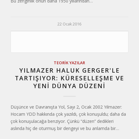
Bu zenginlik onun daha 1950 yıllarından…
22 Ocak 2016
TEORIK YAZILAR
YILMAZER HALUK GERGER'LE
TARTIŞIYOR: KÜRESELLEŞME VE
YENİ DÜNYA DÜZENİ
Düşünce ve Davranışta Yol, Sayı 2, Ocak 2002 Yılmazer:
Hocam YDD hakkında çok yazıldı, çok konuşuldu; daha da
çok konuşulacağa benziyor. Çünkü “düzen” dedikleri
aslında hiç de oturmuş bir dengeyi ve bu anlamda bir…