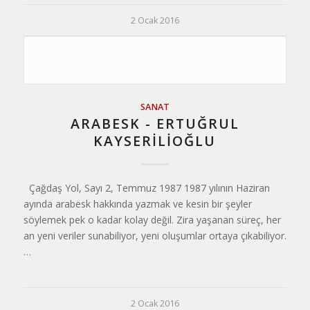
2 Ocak 2016
SANAT
ARABESK - ERTUĞRUL
KAYSERILIOĞLU
Çağdaş Yol, Sayı 2, Temmuz 1987 1987 yılının Haziran
ayında arabesk hakkın­da yazmak ve kesin bir şeyler
söylemek pek o kadar kolay değil. Zira yaşanan süreç, her
an yeni veriler sunabiliyor, yeni oluşumlar ortaya çıkabiliyor.
…
2 Ocak 2016