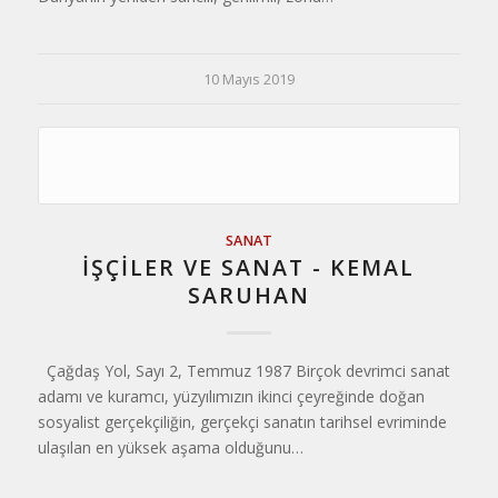
10 Mayıs 2019
SANAT
İŞÇİLER VE SANAT - KEMAL
SARUHAN
Çağdaş Yol, Sayı 2, Temmuz 1987 Birçok devrimci sanat
adamı ve kuram­cı, yüzyılımızın ikinci çeyreğinde doğan
sosyalist gerçekçiliğin, gerçekçi sanatın tarih­sel evriminde
ulaşılan en yüksek aşama ol­duğunu…