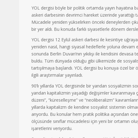
YOL dergisi böyle bir politik ortamda yayın hayatına ba
askeri darbesinin devrimci hareket üzerinde yarattığı tah
Mücadele yeniden yükselirken önceki deneylerden çıka
bir yer aldı. Bu konuda farklı siyasetlerle dönem dersleriy
YOL dergisi 12 Eylül askeri darbesi ile kesintiye uğra
yeniden nasıl, hangi siyasal hedeflerle yoluna devam e
sonunda Berlin Duvarı’nın yıkılışı ile kendisini devasa t
buldu. Tüm dünyada olduğu gibi ülkemizde de sosyalis
tartışılmaya başlandı. YOL dergisi bu konuya özel bir ön
ilgili araştırmalar yayınladı.
90’lı yıllarda YOL dergisinde bir yandan sosyalizmin sor
yandan kapitalizmin yaşadığı değişimler kavranmaya ça
düzeni”, “küreselleşme” ve “neoliberalizm” kavramların
yıllarda kapitalizm de kendine sosyalist sistemin olmad
arıyordu. Bu konular hem pratik politika açısından ö
ölçüsünde sınıflar mücadelesi için yeni bir ortamın o
işaretlerini veriyordu.