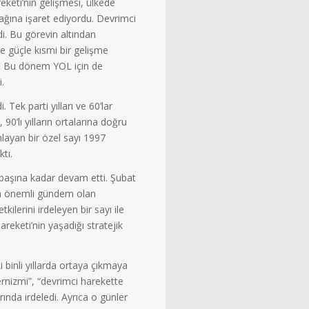
eketi’nin gelişmesi, ülkede
ağına işaret ediyordu. Devrimci
di. Bu görevin altından
e güçle kısmi bir gelişme
rdu. Bu dönem YOL için de
.
Tek parti yılları ve 60’lar
0’lı yılların ortalarına doğru
layan bir özel sayı 1997
tı.
 başına kadar devam etti. Şubat
en önemli gündem olan
ilerini irdeleyen bir sayı ile
reketi’nin yaşadığı stratejik
iki binli yıllarda ortaya çıkmaya
rnizmi”, “devrimci harekette
ında irdeledi. Ayrıca o günler