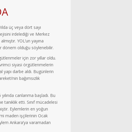
DA
Yılda üç veya dört sayı
tejisini irdelediği ve Merkez
almıştır. YOL’un yayına
ir dönem olduğu söylenebilir.
ütlenmeler için zor yıllar oldu.
rimci siyasi örgütlenmelerin
l yapı darbe aldı. Bugünlerin
eketi’nin bağımsızlık
yılında canlanma başladı. Bu
tanıklık etti. Sınıf mücadelesi
ştir. Eylemlerin en yoğun
mi maden işçilerinin Ocak
 eylem Ankara’ya varamadan