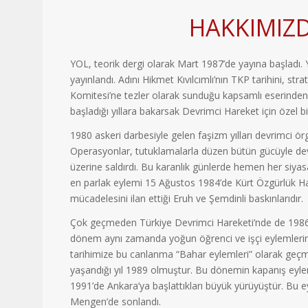
HAKKIMIZ
YOL, teorik dergi olarak Mart 1987’de yayına başladı. 
yayınlandı. Adını Hikmet Kıvılcımlı’nın TKP tarihini, stra
Komitesi’ne tezler olarak sunduğu kapsamlı eserinden 
başladığı yıllara bakarsak Devrimci Hareket için özel b
1980 askeri darbesiyle gelen faşizm yılları devrimci örg
Operasyonlar, tutuklamalarla düzen bütün gücüyle dev
üzerine saldırdı. Bu karanlık günlerde hemen her siyasa
en parlak eylemi 15 Ağustos 1984’de Kürt Özgürlük Har
mücadelesini ilan ettiği Eruh ve Şemdinli baskınlarıdır.
Çok geçmeden Türkiye Devrimci Hareketi’nde de 1986 
dönem aynı zamanda yoğun öğrenci ve işçi eylemlerine 
tarihimize bu canlanma “Bahar eylemleri” olarak geçmi
yaşandığı yıl 1989 olmuştur. Bu dönemin kapanış eyle
1991’de Ankara’ya başlattıkları büyük yürüyüştür. Bu
Mengen’de sonlandı.