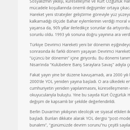
Sosyalizmin yıkılışı, küreselleşme ve Kürt Özgürlük Har
mücadele koşullarında önemli değişimler ortaya çıkac
Hareket yeni stratejiler geliştirme göreviyle yüz yüzey
kalkamadığı ölçüde Bahar eylemlerinin verdiği moral v
yaşansa da, 90’lı yıllar ilerledikçe sorunlar da artıyo
sorunlu oldu. 1993 yılı sonuna doğru yayınına ara verdi
Türkiye Devrimci Hareketi yeni bir dönemin eşiğindeydi. 
sonrasında iki farklı dönem yaşayan Devrimci Hareket, 9
“üçüncü bir dönemin” içine giriyordu. Bu dönemi tanım
Nisan’ında “Kulübelere Barış Saraylara Savaş” adıyla çık
Fakat yayın yine bir düzene kavuşamadı, ara 2000 yılı
2000’de YOL yeniden yayına başladı. O ara ülkedeki 
cumhuriyetin yeniden yapılanmasını, küreselleşmenin etk
okuyucularıyla buluştu. Yine bu sayıda Kürt Özgürlük Ha
değişim de kapsamlı bir şekilde değerlendirildi.
Berlin Duvarı’nın yıkılışının ideolojik ve siyasal etkileri 
başladı. Bunları dikkate alarak YOL dergisi “post-mode
bunalımı”, “günümüzde devrim sorunu”nu çeşitli sayılar