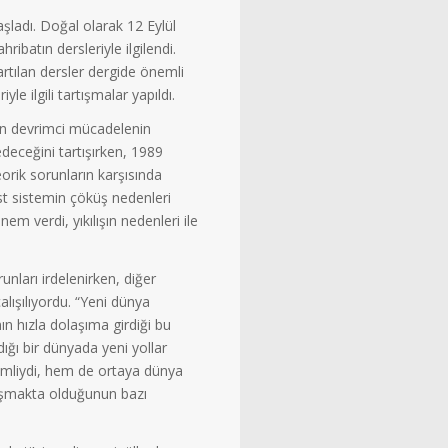
şladı. Doğal olarak 12 Eylül
ribatın dersleriyle ilgilendi.
rtılan dersler dergide önemli
le ilgili tartışmalar yapıldı.
yan devrimci mücadelenin
deceğini tartışırken, 1989
eorik sorunların karşısında
t sistemin çöküş nedenleri
em verdi, yıkılışın nedenleri ile
unları irdelenirken, diğer
lışılıyordu. “Yeni dünya
ın hızla dolaşıma girdiği bu
ığı bir dünyada yeni yollar
nemliydi, hem de ortaya dünya
luşmakta olduğunun bazı