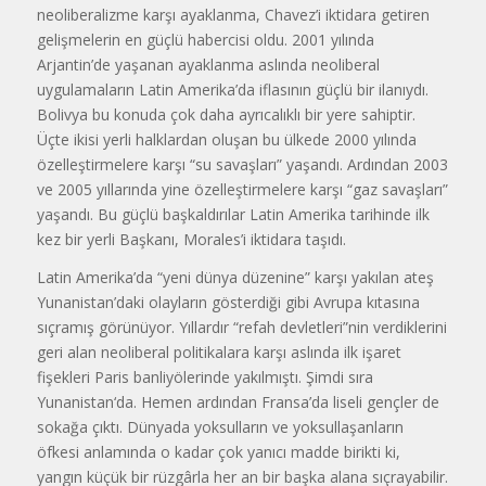
neoliberalizme karşı ayaklanma, Chavez’i iktidara getiren
gelişmelerin en güçlü habercisi oldu. 2001 yılında
Arjantin’de yaşanan ayaklanma aslında neoliberal
uygulamaların Latin Amerika’da iflasının güçlü bir ilanıydı.
Bolivya bu konuda çok daha ayrıcalıklı bir yere sahiptir.
Üçte ikisi yerli halklardan oluşan bu ülkede 2000 yılında
özelleştirmelere karşı “su savaşları” yaşandı. Ardından 2003
ve 2005 yıllarında yine özelleştirmelere karşı “gaz savaşları”
yaşandı. Bu güçlü başkaldırılar Latin Amerika tarihinde ilk
kez bir yerli Başkanı, Morales’i iktidara taşıdı.
Latin Amerika’da “yeni dünya düzenine” karşı yakılan ateş
Yunanistan’daki olayların gösterdiği gibi Avrupa kıtasına
sıçramış görünüyor. Yıllardır “refah devletleri”nin verdiklerini
geri alan neoliberal politikalara karşı aslında ilk işaret
fişekleri Paris banliyölerinde yakılmıştı. Şimdi sıra
Yunanistan‘da. Hemen ardından Fransa’da liseli gençler de
sokağa çıktı. Dünyada yoksulların ve yoksullaşanların
öfkesi anlamında o kadar çok yanıcı madde birikti ki,
yangın küçük bir rüzgârla her an bir başka alana sıçrayabilir.