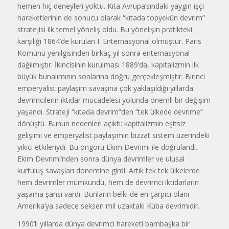
hemen hiç deneyleri yoktu. Kıta Avrupa’sındaki yaygın işçi
hareketlerinin de sonucu olarak “kıtada topyekûn devrim”
stratejisi ilk temel yöneliş oldu. Bu yönelişin pratikteki
karşılığı 1864’de kurulan I. Enternasyonal olmuştur. Paris
Komünü yenilgisinden birkaç yıl sonra enternasyonal
dağılmıştır. İkincisinin kurulması 1889’da, kapitalizmin ilk
büyük bunalımının sonlarına doğru gerçekleşmiştir. Birinci
emperyalist paylaşım savaşına çok yaklaşıldığı yıllarda
devrimcilerin iktidar mücadelesi yolunda önemli bir değişim
yaşandı. Strateji “kıtada devrim”den “tek ülkede devrime”
dönüştü. Bunun nedenleri açıktı: kapitalizmin eşitsiz
gelişimi ve emperyalist paylaşımın bizzat sistem üzerindeki
yıkıcı etkileriydi. Bu öngörü Ekim Devrimi ile doğrulandı.
Ekim Devrimi’nden sonra dünya devrimler ve ulusal
kurtuluş savaşları dönemine girdi. Artık tek tek ülkelerde
hem devrimler mümkündü, hem de devrimci iktidarların
yaşama şansı vardı. Bunların belki de en çarpıcı olanı
Amerika’ya sadece seksen mil uzaktaki Küba devrimidir.
1990’lı yıllarda dünya devrimci hareketi bambaşka bir