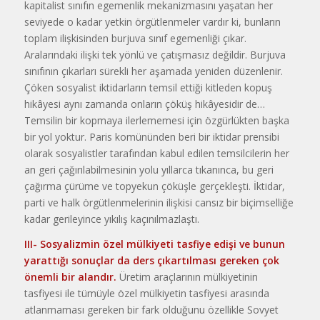
kapitalist sınıfın egemenlik mekanizmasını yaşatan her
seviyede o kadar yetkin örgütlenmeler vardır ki, bunların
toplam ilişkisinden burjuva sınıf egemenliği çıkar.
Aralarındaki ilişki tek yönlü ve çatışmasız değildir. Burjuva
sınıfının çıkarları sürekli her aşamada yeniden düzenlenir.
Çöken sosyalist iktidarların temsil ettiği kitleden kopuş
hikâyesi aynı zamanda onların çöküş hikâyesidir de…
Temsilin bir kopmaya ilerlememesi için özgürlükten başka
bir yol yoktur. Paris komününden beri bir iktidar prensibi
olarak sosyalistler tarafından kabul edilen temsilcilerin her
an geri çağırılabilmesinin yolu yıllarca tıkanınca, bu geri
çağırma çürüme ve topyekun çöküşle gerçekleşti. İktidar,
parti ve halk örgütlenmelerinin ilişkisi cansız bir biçimselliğe
kadar gerileyince yıkılış kaçınılmazlaştı.
III- Sosyalizmin özel mülkiyeti tasfiye edişi ve bunun
yarattığı sonuçlar da ders çıkartılması gereken çok
önemli bir alandır.
Üretim araçlarının mülkiyetinin
tasfiyesi ile tümüyle özel mülkiyetin tasfiyesi arasında
atlanmaması gereken bir fark olduğunu özellikle Sovyet