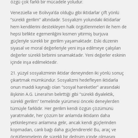
özgü çok farklı bir mücadele yoludur.
Venezüella ve Bolivya’da olduğu gibi iktidarlar çift yönlü
“sürekli gerilim” altındadır. Sosyalizm yolundaki iktidarlar
hem kendilerini destekleyen halk örgütlenmeleri ile hem de
hepsi birlikte egemenliğini kısmen yitirmiş burjuva
güçleriyle sürekli bir gerilim yaşamaktadır. Eski düzenin
siyasal ve moral değerleriyle yeni inşa edilmeye çalışılan
değerler sürekli birbirini sınamaktadır. Yeni değerler eskinin
içinde inşa edilmektedir.
21. yüzyıl sosyalizminin iktidar deneyinden iki yönlü sonuç
çıkartmak mümkündür. Sosyalizmi hedefleyen iktidarla
onun maddi kaynağı olan “sosyal hareketler” arasındaki
ilişkinin A.G. Linera’nın belirttiği gibi “sürekli diyalektik,
sürekli gerilim” temelinde yürümesi önceki deneylerden
tümüyle farklıdır. Her gerilim kendi özgün çözümünü
yaratmalıdır, her çözüm bir anlamda iktidarın daha
yetkinleşmesi anlamına gelir, ancak kendi güçlerinden
kopmadan, canlı bağı daha güçlendirerek! Bu, araç ve
örgütlenmelerin de sürekli bir değişim içinde olmasını