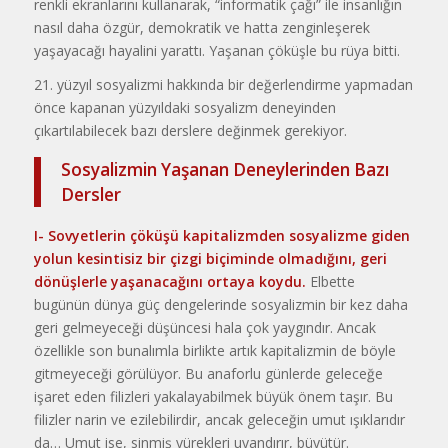
renkli ekranlarını kullanarak, “informatik çağı” ile insanlığın
nasıl daha özgür, demokratik ve hatta zenginleşerek
yaşayacağı hayalini yarattı. Yaşanan çöküşle bu rüya bitti.
21. yüzyıl sosyalizmi hakkında bir değerlendirme yapmadan
önce kapanan yüzyıldaki sosyalizm deneyinden
çıkartılabilecek bazı derslere değinmek gerekiyor.
Sosyalizmin Yaşanan Deneylerinden Bazı
Dersler
I- Sovyetlerin çöküşü kapitalizmden sosyalizme giden
yolun kesintisiz bir çizgi biçiminde olmadığını, geri
dönüşlerle yaşanacağını ortaya koydu.
Elbette
bugünün dünya güç dengelerinde sosyalizmin bir kez daha
geri gelmeyeceği düşüncesi hala çok yaygındır. Ancak
özellikle son bunalımla birlikte artık kapitalizmin de böyle
gitmeyeceği görülüyor. Bu anaforlu günlerde geleceğe
işaret eden filizleri yakalayabilmek büyük önem taşır. Bu
filizler narin ve ezilebilirdir, ancak geleceğin umut ışıklarıdır
da… Umut ise, sinmiş yürekleri uyandırır, büyütür.