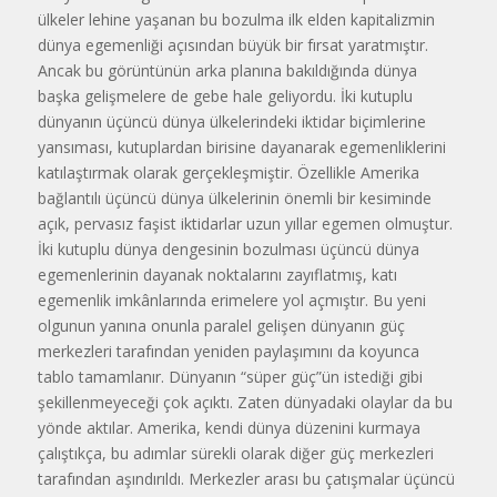
ülkeler lehine yaşanan bu bozulma ilk elden kapitalizmin
dünya egemenliği açısından büyük bir fırsat yaratmıştır.
Ancak bu görüntünün arka planına bakıldığında dünya
başka gelişmelere de gebe hale geliyordu. İki kutuplu
dünyanın üçüncü dünya ülkelerindeki iktidar biçimlerine
yansıması, kutuplardan birisine dayanarak egemenliklerini
katılaştırmak olarak gerçekleşmiştir. Özellikle Amerika
bağlantılı üçüncü dünya ülkelerinin önemli bir kesiminde
açık, pervasız faşist iktidarlar uzun yıllar egemen olmuştur.
İki kutuplu dünya dengesinin bozulması üçüncü dünya
egemenlerinin dayanak noktalarını zayıflatmış, katı
egemenlik imkânlarında erimelere yol açmıştır. Bu yeni
olgunun yanına onunla paralel gelişen dünyanın güç
merkezleri tarafından yeniden paylaşımını da koyunca
tablo tamamlanır. Dünyanın “süper güç”ün istediği gibi
şekillenmeyeceği çok açıktı. Zaten dünyadaki olaylar da bu
yönde aktılar. Amerika, kendi dünya düzenini kurmaya
çalıştıkça, bu adımlar sürekli olarak diğer güç merkezleri
tarafından aşındırıldı. Merkezler arası bu çatışmalar üçüncü