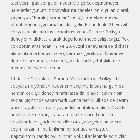
tasfiyesini güç dengeleri nedeniyle gerçekleştiremeyen
hareketler günümüz sosyalist mücadelesinin olguları olarak
yaşanıyor. “Kuruluş sorunları” dendiğinde elbette esas
olarak iktidar uygulamaları akla gelir. Bu nedenle 21. yüzyıl
sosyalizminin kuruluş sorunlarını Venezüella ve Bolivya
deneylerini dikkate alarak değerlendirmeye çalışacağız. Pek
çok sorun arasından 19. ve 20. yüzyıl deneylerini de dikkate
alarak iki ana konuyu öne çıkartmak gerekiyor: İktidar ve
demokrasi sorunu; ekonomi, ya da mülkiyet ilişkileri ve
merkezi planlama sorunu.
İktidar ve Demokrasi Sorunu: Venezüella ve Bolivya’da
sosyalizme yönelen iktidarların seçimle iş başına gelmesi
hemen eski Şili deneyini hatırlatsa da, olaylar eskinin bir
tekrarı biçiminde yaşanmadı. Ayrıca her iki ülkede de seçim
öncesi ayaklanmaların yaşandığı unutulmamalıdır. Özellikle
neoliberalizme karşı kabaran öfkeler önce kendisini
sokaklarda en güçlü bir şekilde ortaya koyduktan sonra
seçim kazanımı bu birikimin bir sonucu olmuştur.
Kapitalizmin sandık oyunundan yoksullar lehinde sonuçlar