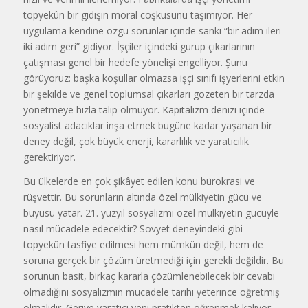
topyekûn bir gidişin moral coşkusunu taşımıyor. Her
uygulama kendine özgü sorunlar içinde sanki “bir adım ileri
iki adım geri” gidiyor. İşçiler içindeki gurup çıkarlarının
çatışması genel bir hedefe yönelişi engelliyor. Şunu
görüyoruz: başka koşullar olmazsa işçi sınıfı işyerlerini etkin
bir şekilde ve genel toplumsal çıkarları gözeten bir tarzda
yönetmeye hızla talip olmuyor. Kapitalizm denizi içinde
sosyalist adacıklar inşa etmek bugüne kadar yaşanan bir
deney değil, çok büyük enerji, kararlılık ve yaratıcılık
gerektiriyor.
Bu ülkelerde en çok şikâyet edilen konu bürokrasi ve
rüşvettir. Bu sorunların altında özel mülkiyetin gücü ve
büyüsü yatar. 21. yüzyıl sosyalizmi özel mülkiyetin gücüyle
nasıl mücadele edecektir? Sovyet deneyindeki gibi
topyekûn tasfiye edilmesi hem mümkün değil, hem de
soruna gerçek bir çözüm üretmediği için gerekli değildir. Bu
sorunun basit, birkaç kararla çözümlenebilecek bir cevabı
olmadığını sosyalizmin mücadele tarihi yeterince öğretmiş
olmalıdır. Geriye yaratıcı yeni pratikten öğrenmek kalıyor.