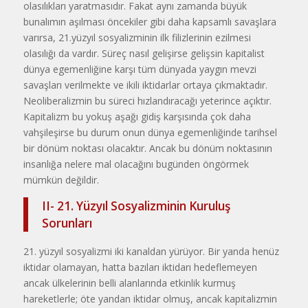
olasılıkları yaratmasıdır. Fakat aynı zamanda büyük
bunalımın aşılması öncekiler gibi daha kapsamlı savaşlara
varırsa, 21.yüzyıl sosyalizminin ilk filizlerinin ezilmesi
olasılığı da vardır. Süreç nasıl gelişirse gelişsin kapitalist
dünya egemenliğine karşı tüm dünyada yaygın mevzi
savaşları verilmekte ve ikili iktidarlar ortaya çıkmaktadır.
Neoliberalizmin bu süreci hızlandıracağı yeterince açıktır.
Kapitalizm bu yokuş aşağı gidiş karşısında çok daha
vahşileşirse bu durum onun dünya egemenliğinde tarihsel
bir dönüm noktası olacaktır. Ancak bu dönüm noktasının
insanlığa nelere mal olacağını bugünden öngörmek
mümkün değildir.
II- 21. Yüzyıl Sosyalizminin Kuruluş
Sorunları
21. yüzyıl sosyalizmi iki kanaldan yürüyor. Bir yanda henüz
iktidar olamayan, hatta bazıları iktidarı hedeflemeyen
ancak ülkelerinin belli alanlarında etkinlik kurmuş
hareketlerle; öte yandan iktidar olmuş, ancak kapitalizmin