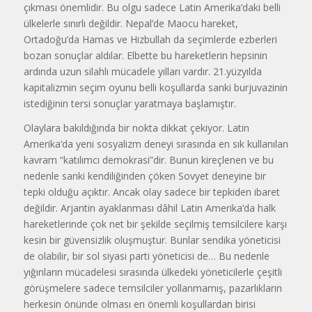
çıkması önemlidir. Bu olgu sadece Latin Amerika’daki belli
ülkelerle sınırlı değildir. Nepal’de Maocu hareket,
Ortadoğu’da Hamas ve Hizbullah da seçimlerde ezberleri
bozan sonuçlar aldılar. Elbette bu hareketlerin hepsinin
ardında uzun silahlı mücadele yılları vardır. 21.yüzyılda
kapitalizmin seçim oyunu belli koşullarda sanki burjuvazinin
istediğinin tersi sonuçlar yaratmaya başlamıştır.
Olaylara bakıldığında bir nokta dikkat çekiyor. Latin
Amerika’da yeni sosyalizm deneyi sırasında en sık kullanılan
kavram “katılımcı demokrasi”dir. Bunun kireçlenen ve bu
nedenle sanki kendiliğinden çöken Sovyet deneyine bir
tepki olduğu açıktır. Ancak olay sadece bir tepkiden ibaret
değildir. Arjantin ayaklanması dâhil Latin Amerika’da halk
hareketlerinde çok net bir şekilde seçilmiş temsilcilere karşı
kesin bir güvensizlik oluşmuştur. Bunlar sendika yöneticisi
de olabilir, bir sol siyasi parti yöneticisi de… Bu nedenle
yığınların mücadelesi sırasında ülkedeki yöneticilerle çeşitli
görüşmelere sadece temsilciler yollanmamış, pazarlıkların
herkesin önünde olması en önemli koşullardan birisi