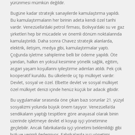
yürünmesi mümkün değildir.
Bugüne kadar stratejik sanayilerde kamulaştırma yapıldı.
Bu kamulaştırmaların her birinin adeta kendi özel tarihi
vardır. Venezüella’daki petrol firması, Bolivya’daki su ve gaz
şirketleri hep bir mücadele ve önemli dönüm noktalarında
kamulaştırıldı. Daha sonra Chavez stratejik alanlarda,
elektrik, iletişim, medya gibi, kamulaştırmalar yaptı.
Çoğunda işletme sahiplerine belli bir ödeme yapıldı. Öte
yandan, halkın en yoksul kesimine yönelik sağlık, eğitim,
asgari yaşam koşullarını iyileştirme adımları atıldı. Pek çok
kooperatif kuruldu. Bu ülkelerde üç tip mülkiyet vardır:
Devlet, sosyal ve özel. Elbette devlet ve sosyal mülkiyet
özel mülkiyet denizi içinde henüz küçük bir adacık gibidir.
Bu uygulamalar sırasında öne çıkan bazı sorunlar 21. yüzyıl
sosyalizmi yolunda büyük önem taşıyor. Venezüella’da
sendikaların yaptığı tespitlere göre anayasal olarak binin
üzerinde işletmeye devlet el koyup işçi yönetimine
geçilebilir. Ancak fabrikalarda işçi yönetimi beklenildiği gibi
hızlı ve verimli ilerlemiyor. Fabrikalarda işçi yönetimi