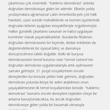
çıkartması çok önemlidir. “Katılımcı demokrasi” aslında
doğrudan demokrasiye giden bir adımdır. Elbette yolda
yozlaşmalara uğramazsa! Latin Amerika’da pek çok halk
hareketi, uzun süredir mahallelerde ve kısmen işyerlerinde
doğrudan kitlenin aşağıdan inisiyatifleriyle örgütlenmiştir.
Halkın gündelik çıkarlarını savunan ve hatta uygulayan
komiteler olarak yaşamaktadırlar. Buralarda filizlenen
doğrudan demokrasinin bir biçimde, iktidar imkânları da
değerlendirilerek bir siyasal bilinç ve davranışa
dönüştürülmesi talebi doğaldır. Belki de burjuva
demokrasisinin temel kurumu olan “temsil sistemi”nin
doğrudan demokrasi uygulamalarıyla artık aşılmasının
zamanı gelmiştir. 21. yüzyıl sosyalizminin önceki
deneylerden bu konuda yetkin hale gelmesi, doğrudan
demokrasi yolunda ileriye bir adım atabilmesi onun
yaşayabilmesinin ilk temel koşullarından birisidir. “Katılımcı
demokrasi” kavramı önceki deneylere tepkiden öteye bir
anlama kavuşturulacaksa, bu ancak doğrudan
demokrasiye giden yolda bir basamak olmasıyla