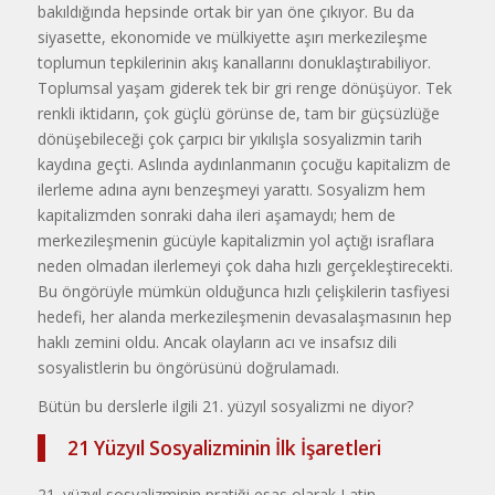
bakıldığında hepsinde ortak bir yan öne çıkıyor. Bu da
siyasette, ekonomide ve mülkiyette aşırı merkezileşme
toplumun tepkilerinin akış kanallarını donuklaştırabiliyor.
Toplumsal yaşam giderek tek bir gri renge dönüşüyor. Tek
renkli iktidarın, çok güçlü görünse de, tam bir güçsüzlüğe
dönüşebileceği çok çarpıcı bir yıkılışla sosyalizmin tarih
kaydına geçti. Aslında aydınlanmanın çocuğu kapitalizm de
ilerleme adına aynı benzeşmeyi yarattı. Sosyalizm hem
kapitalizmden sonraki daha ileri aşamaydı; hem de
merkezileşmenin gücüyle kapitalizmin yol açtığı israflara
neden olmadan ilerlemeyi çok daha hızlı gerçekleştirecekti.
Bu öngörüyle mümkün olduğunca hızlı çelişkilerin tasfiyesi
hedefi, her alanda merkezileşmenin devasalaşmasının hep
haklı zemini oldu. Ancak olayların acı ve insafsız dili
sosyalistlerin bu öngörüsünü doğrulamadı.
Bütün bu derslerle ilgili 21. yüzyıl sosyalizmi ne diyor?
21 Yüzyıl Sosyalizminin İlk İşaretleri
21. yüzyıl sosyalizminin pratiği esas olarak Latin