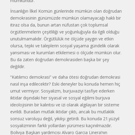
mümkündür.
İnsanlığın İlkel Komün günlerinde mümkün olan doğrudan
demokrasinin günümüzde mümkün olamayacağı haklı bir
itiraz olsa da, bunun artan nüfustan çok toplumsal
örgütlenmelerin çeşitliliği ve yoğunluğuyla da ilgili olduğu
unutulmamalıdır. Örgütlülük ne ölçüde yaygın ve etkin
olursa, tepki ve taleplerin sosyal yaşama gündelik olarak
yansıması ve kurumları etkilemesi o ölçüde mümkün olur.
Bu da zaten doğrudan demokrasiden başka bir şey
değildir.
“Katılımcı demokrasi” ve daha ötesi doğrudan demokrasi
nasıl inşa edilecektir? Eski deneyler bu konuda hemen hiç
umut vermiyor. Sosyalizm, burjuvaziyi tasfiye ederken
iktidar dışındaki her siyasal ve sosyal eğilimi burjuva
ideolojisinin bir kalıntısı ve izi olarak algılayan bir sisteme
evrildi. Buradan mutlak iktidar çıktı, ancak bu mutlaklık
sonsuz varoluşu değil, yıkılışı getirdi. Bu konuda 21.yüzyıl
sosyalizminin farklı yollardan yürümesi kaçınılmazdır.
Bolivya Başkan yardımcısı Alvaro Garcia Linera’nın