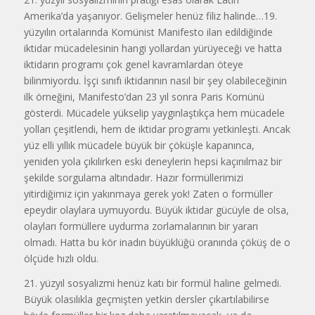
Amerika’da yaşanıyor. Gelişmeler henüz filiz halinde…19.
yüzyılın ortalarında Komünist Manifesto ilan edildiğinde
iktidar mücadelesinin hangi yollardan yürüyeceği ve hatta
iktidarın programı çok genel kavramlardan öteye
bilinmiyordu. İşçi sınıfı iktidarının nasıl bir şey olabileceğinin
ilk örneğini, Manifesto’dan 23 yıl sonra Paris Komünü
gösterdi. Mücadele yükselip yaygınlaştıkça hem mücadele
yolları çeşitlendi, hem de iktidar programı yetkinleşti. Ancak
yüz elli yıllık mücadele büyük bir çöküşle kapanınca,
yeniden yola çıkılırken eski deneylerin hepsi kaçınılmaz bir
şekilde sorgulama altındadır. Hazır formüllerimizi
yitirdiğimiz için yakınmaya gerek yok! Zaten o formüller
epeydir olaylara uymuyordu. Büyük iktidar gücüyle de olsa,
olayları formüllere uydurma zorlamalarının bir yararı
olmadı. Hatta bu kör inadın büyüklüğü oranında çöküş de o
ölçüde hızlı oldu.
21. yüzyıl sosyalizmi henüz katı bir formül haline gelmedi.
Büyük olasılıkla geçmişten yetkin dersler çıkartılabilirse