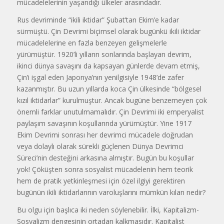
mücadelelerinin yaşandığı ülkeler arasındadır.
Rus devriminde “ikili iktidar” Şubat’tan Ekim’e kadar
sürmüştü. Çin Devrimi biçimsel olarak bugünkü ikili iktidar
mücadelelerine en fazla benzeyen gelişmelerle
yürümüştür. 1920’li yılların sonlarında başlayan devrim,
ikinci dünya savaşını da kapsayan günlerde devam etmiş,
Çin’i işgal eden Japonya’nın yenilgisiyle 1948’de zafer
kazanmıştır. Bu uzun yıllarda koca Çin ülkesinde “bölgesel
kızıl iktidarlar” kurulmuştur. Ancak bugüne benzemeyen çok
önemli farklar unutulmamalıdır. Çin Devrimi iki emperyalist
paylaşım savaşının koşullarında yürümüştür. Yine 1917
Ekim Devrimi sonrası her devrimci mücadele doğrudan
veya dolaylı olarak sürekli güçlenen Dünya Devrimci
Süreci’nin desteğini arkasına almıştır. Bugün bu koşullar
yok! Çöküşten sonra sosyalist mücadelenin hem teorik
hem de pratik yetkinleşmesi için özel ilgiyi gerektiren
bugünün ikili iktidarlarının varoluşlarını mümkün kılan nedir?
Bu olgu için başlıca iki neden söylenebilir. İlki, Kapitalizm-
Sosyalizm dengesinin ortadan kalkmasıdır. Kapitalist