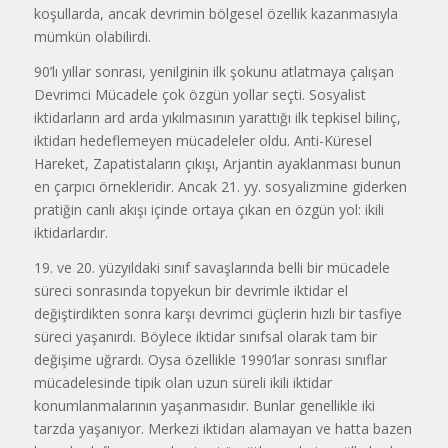
koşullarda, ancak devrimin bölgesel özellik kazanmasıyla
mümkün olabilirdi.
90’lı yıllar sonrası, yenilginin ilk şokunu atlatmaya çalışan
Devrimci Mücadele çok özgün yollar seçti. Sosyalist
iktidarların ard arda yıkılmasının yarattığı ilk tepkisel bilinç,
iktidarı hedeflemeyen mücadeleler oldu. Anti-Küresel
Hareket, Zapatistaların çıkışı, Arjantin ayaklanması bunun
en çarpıcı örnekleridir. Ancak 21. yy. sosyalizmine giderken
pratiğin canlı akışı içinde ortaya çıkan en özgün yol: ikili
iktidarlardır.
19. ve 20. yüzyıldaki sınıf savaşlarında belli bir mücadele
süreci sonrasında topyekun bir devrimle iktidar el
değiştirdikten sonra karşı devrimci güçlerin hızlı bir tasfiye
süreci yaşanırdı. Böylece iktidar sınıfsal olarak tam bir
değişime uğrardı. Oysa özellikle 1990’lar sonrası sınıflar
mücadelesinde tipik olan uzun süreli ikili iktidar
konumlanmalarının yaşanmasıdır. Bunlar genellikle iki
tarzda yaşanıyor. Merkezi iktidarı alamayan ve hatta bazen