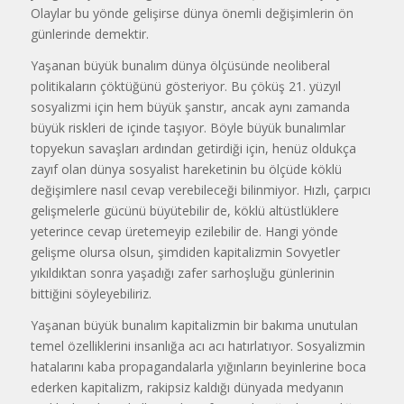
Olaylar bu yönde gelişirse dünya önemli değişimlerin ön
günlerinde demektir.
Yaşanan büyük bunalım dünya ölçüsünde neoliberal
politikaların çöktüğünü gösteriyor. Bu çöküş 21. yüzyıl
sosyalizmi için hem büyük şanstır, ancak aynı zamanda
büyük riskleri de içinde taşıyor. Böyle büyük bunalımlar
topyekun savaşları ardından getirdiği için, henüz oldukça
zayıf olan dünya sosyalist hareketinin bu ölçüde köklü
değişimlere nasıl cevap verebileceği bilinmiyor. Hızlı, çarpıcı
gelişmelerle gücünü büyütebilir de, köklü altüstlüklere
yeterince cevap üretemeyip ezilebilir de. Hangi yönde
gelişme olursa olsun, şimdiden kapitalizmin Sovyetler
yıkıldıktan sonra yaşadığı zafer sarhoşluğu günlerinin
bittiğini söyleyebiliriz.
Yaşanan büyük bunalım kapitalizmin bir bakıma unutulan
temel özelliklerini insanlığa acı acı hatırlatıyor. Sosyalizmin
hatalarını kaba propagandalarla yığınların beyinlerine boca
ederken kapitalizm, rakipsiz kaldığı dünyada medyanın