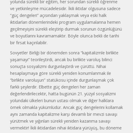
yolunda sürekli bir eğitim, her sorundan sürekli öğrenme
ve yetkinleşme mücadelesidir. İkili iktidar olgusuna sadece
“güç dengeleri” açısından yaklaşmak veya eski halk
iktidarları dönemlerindeki program uygulamalarına hemen
geçilmeyişini sürekli eleştirip durmak sorunun özgünlüğünü
ve boyutlarını kavramamaktır. Böyle olunca bekli de tarihi
bir fırsat kaçırılabilir.
Sovyetler Birliği bir dönemden sonra “kapitalizmle birlikte
yaşamayı” teorileştirdi, ancak bu birlikte varoluş bilinci
sonuçta sosyalizmi durgunlaştırdı ve çürüttü. Nihai
hesaplaşmaya göre sürekli yeniden konumlanmak ile
“birlikte varoluşun” statükosu içinde durgunlaşmak çok
farklı şeylerdir. Elbette güç dengeleri her zaman
değerlendirilecektir, hatta bugünün 21. yüzyıl sosyalizmi
yolundaki ülkeleri bunun ustası olmak ve diğer halklara
örnek olmakla yükümlüdür. Ancak güç dengelerini kollamak
aynı zamanda kapitalizme karşı devamlı bir mevzi savaşı
yürütmek ve yığınları sürekli yeniden kazanma savaşı
vermektir! İkili iktidardan nihai iktidara yürüyüş, bu döneme