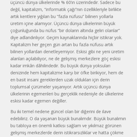
üçüncü dünya ülkelerinde % 60’ın üzerindedir. Sadece bu
değil, kapitalizm, “informatik çağı”nın özellikleriyle birlikte
artık kentlere yığılan bu “fazla nüfusu” bilinen yollarla
üretim içine alamıyor. Üçüncü dünya ülkelerinin büyük
çoğunluğunda bu nüfus “bir doların altında geliri olanlar”
diye adlandırılıyor. Geçim kaynaklarında hiçbir istikrar yok.
Kapitalizm her geçen gün artan bu fazla nüfusu artık
bilinen yollardan denetleyemiyor. Eskisi gibi ne yeni üretim
alanları açılabiliyor, ne de gelişmiş merkezlere göç eskisi
kadar imkân dâhilindedir. Bu büyük dünya yoksuları
denizinde hem kapitalizme karşı bir öfke birikiyor, hem de
en basit insani gereklerden uzak oldukları için derin
toplumsal çürümeler yaşanıyor. Artık üçüncü dünya
ülkelerinin egemenleri bu gerçeklik nedeniyle de ülkelerine
eskisi kadar egemen değiller.
Bu iki temel nedene güncel olan bir diğerini de ilave
edebiliriz. O da yaşanan büyük bunalımdır. Büyük bunalımın
bu tabloya en önemli katkısı sağlam ve yıkılmaz görünen
gelişmiş merkezlerde derin istikrarsızlıklar ve hatta çökme