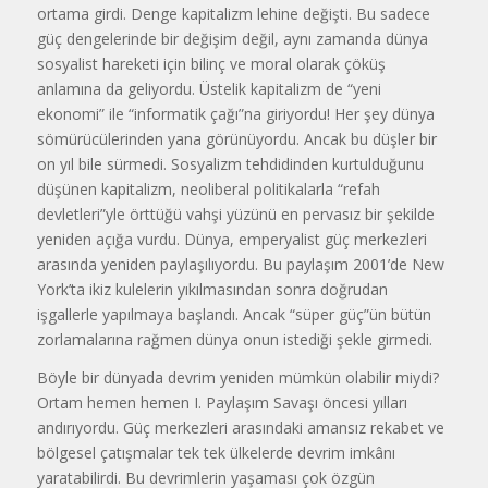
ortama girdi. Denge kapitalizm lehine değişti. Bu sadece
güç dengelerinde bir değişim değil, aynı zamanda dünya
sosyalist hareketi için bilinç ve moral olarak çöküş
anlamına da geliyordu. Üstelik kapitalizm de “yeni
ekonomi” ile “informatik çağı”na giriyordu! Her şey dünya
sömürücülerinden yana görünüyordu. Ancak bu düşler bir
on yıl bile sürmedi. Sosyalizm tehdidinden kurtulduğunu
düşünen kapitalizm, neoliberal politikalarla “refah
devletleri”yle örttüğü vahşi yüzünü en pervasız bir şekilde
yeniden açığa vurdu. Dünya, emperyalist güç merkezleri
arasında yeniden paylaşılıyordu. Bu paylaşım 2001’de New
York’ta ikiz kulelerin yıkılmasından sonra doğrudan
işgallerle yapılmaya başlandı. Ancak “süper güç”ün bütün
zorlamalarına rağmen dünya onun istediği şekle girmedi.
Böyle bir dünyada devrim yeniden mümkün olabilir miydi?
Ortam hemen hemen I. Paylaşım Savaşı öncesi yılları
andırıyordu. Güç merkezleri arasındaki amansız rekabet ve
bölgesel çatışmalar tek tek ülkelerde devrim imkânı
yaratabilirdi. Bu devrimlerin yaşaması çok özgün