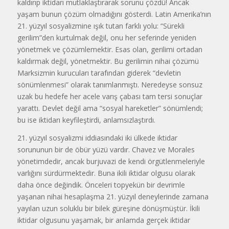
kaldırıp iktidarı mutlaklaştırarak sorunu çözdü! Ancak
yaşam bunun çözüm olmadığını gösterdi. Latin Amerika’nın
21. yüzyıl sosyalizmine ışık tutan farklı yolu: “Sürekli
gerilim”den kurtulmak değil, onu her seferinde yeniden
yönetmek ve çözümlemektir. Esas olan, gerilimi ortadan
kaldırmak değil, yönetmektir. Bu gerilimin nihai çözümü
Marksizmin kurucuları tarafından giderek “devletin
sönümlenmesi” olarak tanımlanmıştı. Neredeyse sonsuz
uzak bu hedefe her acele varış çabası tam tersi sonuçlar
yarattı. Devlet değil ama “sosyal hareketler” sönümlendi;
bu ise iktidarı keyfileştirdi, anlamsızlaştırdı.
21. yüzyıl sosyalizmi iddiasındaki iki ülkede iktidar
sorununun bir de öbür yüzü vardır. Chavez ve Morales
yönetimdedir, ancak burjuvazi de kendi örgütlenmeleriyle
varlığını sürdürmektedir. Buna ikili iktidar olgusu olarak
daha önce değindik. Önceleri topyekün bir devrimle
yaşanan nihai hesaplaşma 21. yüzyıl deneylerinde zamana
yayılan uzun soluklu bir bilek güreşine dönüşmüştür. İkili
iktidar olgusunu yaşamak, bir anlamda gerçek iktidar