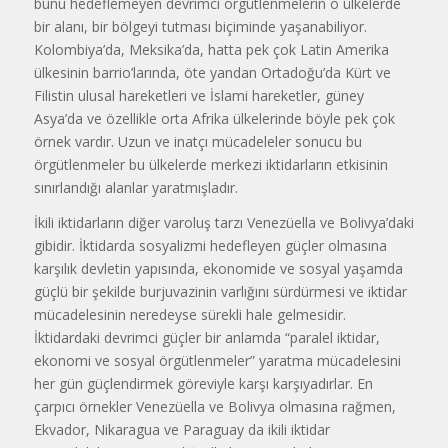
bunu hedeflemeyen devrimci örgütlenmelerin o ülkelerde
bir alanı, bir bölgeyi tutması biçiminde yaşanabiliyor.
Kolombiya’da, Meksika’da, hatta pek çok Latin Amerika
ülkesinin barrio’larında, öte yandan Ortadoğu’da Kürt ve
Filistin ulusal hareketleri ve İslami hareketler, güney
Asya’da ve özellikle orta Afrika ülkelerinde böyle pek çok
örnek vardır. Uzun ve inatçı mücadeleler sonucu bu
örgütlenmeler bu ülkelerde merkezi iktidarların etkisinin
sınırlandığı alanlar yaratmışladır.
İkili iktidarların diğer varoluş tarzı Venezüella ve Bolivya’daki
gibidir. İktidarda sosyalizmi hedefleyen güçler olmasına
karşılık devletin yapısında, ekonomide ve sosyal yaşamda
güçlü bir şekilde burjuvazinin varlığını sürdürmesi ve iktidar
mücadelesinin neredeyse sürekli hale gelmesidir.
İktidardaki devrimci güçler bir anlamda “paralel iktidar,
ekonomi ve sosyal örgütlenmeler” yaratma mücadelesini
her gün güçlendirmek göreviyle karşı karşıyadırlar. En
çarpıcı örnekler Venezüella ve Bolivya olmasına rağmen,
Ekvador, Nikaragua ve Paraguay da ikili iktidar