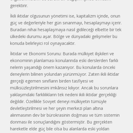
gerektirir.
İkili iktidar olgusunun yönetimi ise, kapitalizm içinde, onun
güç ve değerleriyle her gün sınanmayı, hesaplaşmayı içerir.
Buradan nihai hesaplaşmaya nasıl gidileceği elbette bir tek
ülkedeki durumu aşar. Bölge ve dünyadaki gelişmeler bu
konuda belirleyici rol oynayacaktır.
İktidar ve Ekonomi Sorunu: Burada mülkiyet ilişkileri ve
ekonominin planlaması konularında eski derslerden farklı
nelerin yaşandığı önem kazanıyor. Bu konularda önceki
deneylerin bilinen yolundan yürünmüyor. Zaten ikili iktidar
gerçeği egemen sınıfların birden tasfiyesi ve
mülksüzleştirilmesini imkânsız kılıyor. Ancak bu sorunlara
yaklaşımdaki farklılıkların tek nedeni ikili iktidar gerçekliği
değildir. Özellikle Sovyet deneyi mülkiyetin tümüyle
devletleştirilmesi ve her şeyin merkezi plan altına
alınmasının dev bir bürokrasinin doğması ve tüm sistemin
donması ile sonuçlandığını göstermiştir. Bu gerçekten
hareketle elde güç bile olsa bu alanlarda eski yoldan