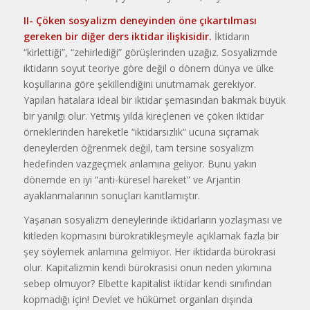
II- Çöken sosyalizm deneyinden öne çıkartılması
gereken bir diğer ders iktidar ilişkisidir.
İktidarın
“kirlettiği”, “zehirlediği” görüşlerinden uzağız. Sosyalizmde
iktidarın soyut teoriye göre değil o dönem dünya ve ülke
koşullarına göre şekillendiğini unutmamak gerekiyor.
Yapılan hatalara ideal bir iktidar şemasından bakmak büyük
bir yanılgı olur. Yetmiş yılda kireçlenen ve çöken iktidar
örneklerinden hareketle “iktidarsızlık” ucuna sıçramak
deneylerden öğrenmek değil, tam tersine sosyalizm
hedefinden vazgeçmek anlamına geliyor. Bunu yakın
dönemde en iyi “anti-küresel hareket” ve Arjantin
ayaklanmalarının sonuçları kanıtlamıştır.
Yaşanan sosyalizm deneylerinde iktidarların yozlaşması ve
kitleden kopmasını bürokratikleşmeyle açıklamak fazla bir
şey söylemek anlamına gelmiyor. Her iktidarda bürokrasi
olur. Kapitalizmin kendi bürokrasisi onun neden yıkımına
sebep olmuyor? Elbette kapitalist iktidar kendi sınıfından
kopmadığı için! Devlet ve hükümet organları dışında