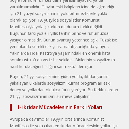
böyle formüller bir kez daha yaratılmayacak, ya da
yaratılmamalıdır. Olaylar eski kalıpların içine de sığmadığı
için 21. yüzyıl sosyalizminin yolu bilinmezliklerle yüklü
olarak açılıyor. 19. yüzyılda sosyalistler Komünist
Manifesto’yla yola çıkarken de durum farklı değildi.
Bugünün farkı yüz elli yıllık tarihin bilinç ve ruhumuzda
yaşıyor olmasıdır. Bunun avantajı yeterince açık. Tuzak ise
yeni olanda sürekli eskiyi arama alışkanlığında yatıyor.
Yakınlarda Fidel Kastro’ya yaşamındaki en önemli hata
sorulmuştu. O da veciz bir şekilde: “Birilerinin sosyalizmin
nasıl kurulacağını bildiğini sanmaktı.” demiştir.
Bugün, 21.yy. sosyalizmine giden yolda, iktidar şansını
yakalayan ülkelerde sosyalizmi kurma programları eski
deney ve yollardan oldukça farklı yürüyor. Bu farklılıklardan
21. yy. sosyalizminin izini sürmeye çalışalım.
I- İktidar Mücadelesinin Farklı Yolları
Avrupa’da devrimciler 19.yy’ın ortalarında Komünist
Manifesto ile yola çıkarken iktidar mücadelesinin yolları için