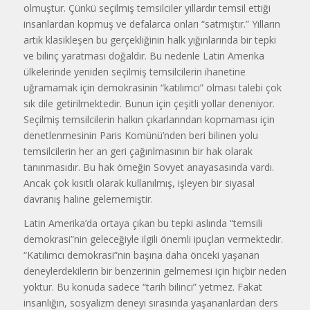
olmuştur. Çünkü seçilmiş temsilciler yıllardır temsil ettiği
insanlardan kopmuş ve defalarca onları “satmıştır.” Yılların
artık klasikleşen bu gerçekliğinin halk yığınlarında bir tepki
ve bilinç yaratması doğaldır. Bu nedenle Latin Amerika
ülkelerinde yeniden seçilmiş temsilcilerin ihanetine
uğramamak için demokrasinin “katılımcı” olması talebi çok
sık dile getirilmektedir. Bunun için çeşitli yollar deneniyor.
Seçilmiş temsilcilerin halkın çıkarlarından kopmaması için
denetlenmesinin Paris Komünü’nden beri bilinen yolu
temsilcilerin her an geri çağırılmasının bir hak olarak
tanınmasıdır. Bu hak örneğin Sovyet anayasasında vardı.
Ancak çok kısıtlı olarak kullanılmış, işleyen bir siyasal
davranış haline gelememiştir.
Latin Amerika’da ortaya çıkan bu tepki aslında “temsili
demokrasi”nin geleceğiyle ilgili önemli ipuçları vermektedir.
“Katılımcı demokrasi”nin başına daha önceki yaşanan
deneylerdekilerin bir benzerinin gelmemesi için hiçbir neden
yoktur. Bu konuda sadece “tarih bilinci” yetmez. Fakat
insanlığın, sosyalizm deneyi sırasında yaşananlardan ders