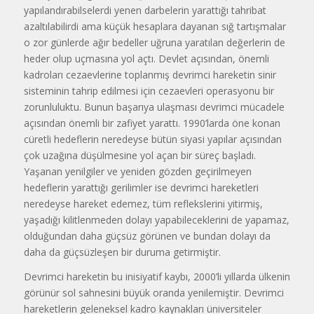
yapılandırabilselerdi yenen darbelerin yarattığı tahribat
azaltılabilirdi ama küçük hesaplara dayanan sığ tartışmalar
o zor günlerde ağır bedeller uğruna yaratılan değerlerin de
heder olup uçmasına yol açtı. Devlet açısından, önemli
kadroları cezaevlerine toplanmış devrimci hareketin sinir
sisteminin tahrip edilmesi için cezaevleri operasyonu bir
zorunluluktu. Bunun başarıya ulaşması devrimci mücadele
açısından önemli bir zafiyet yarattı. 1990’larda öne konan
cüretli hedeflerin neredeyse bütün siyasi yapılar açısından
çok uzağına düşülmesine yol açan bir süreç başladı.
Yaşanan yenilgiler ve yeniden gözden geçirilmeyen
hedeflerin yarattığı gerilimler ise devrimci hareketleri
neredeyse hareket edemez, tüm reflekslerini yitirmiş,
yaşadığı kilitlenmeden dolayı yapabileceklerini de yapamaz,
olduğundan daha güçsüz görünen ve bundan dolayı da
daha da güçsüzleşen bir duruma getirmiştir.
Devrimci hareketin bu inisiyatif kaybı, 2000’li yıllarda ülkenin
görünür sol sahnesini büyük oranda yenilemiştir. Devrimci
hareketlerin geleneksel kadro kaynakları üniversiteler