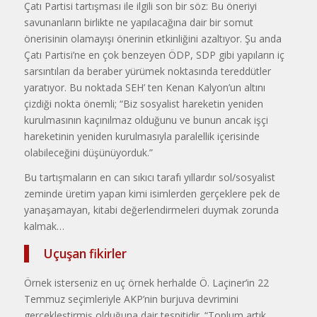
Çatı Partisi tartışması ile ilgili son bir söz: Bu öneriyi
savunanların birlikte ne yapılacağına dair bir somut
önerisinin olamayışı önerinin etkinliğini azaltıyor. Şu anda
Çatı Partisi’ne en çok benzeyen ÖDP, SDP gibi yapıların iç
sarsıntıları da beraber yürümek noktasında tereddütler
yaratıyor. Bu noktada SEH’ ten Kenan Kalyon’un altını
çizdiği nokta önemli; “Biz sosyalist hareketin yeniden
kurulmasının kaçınılmaz olduğunu ve bunun ancak işçi
hareketinin yeniden kurulmasıyla paralellik içerisinde
olabileceğini düşünüyorduk.”
Bu tartışmaların en can sıkıcı tarafı yıllardır sol/sosyalist
zeminde üretim yapan kimi isimlerden gerçeklere pek de
yanaşamayan, kitabi değerlendirmeleri duymak zorunda
kalmak…
Uçuşan fikirler
Örnek isterseniz en uç örnek herhalde Ö. Laçiner’in 22
Temmuz seçimleriyle AKP’nin burjuva devrimini
gerçekleştirmiş olduğuna dair tespitidir. “Toplum artık