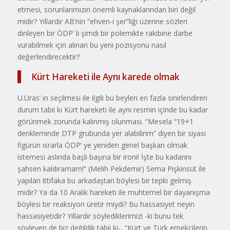
etmesi, sorunlarımızın önemli kaynaklarından biri değil
midir? Yıllardır AB’nin “ehven-i şer”liği üzerine sözleri
dinleyen bir ÖDP’ li şimdi bir polemikte rakibine darbe
vurabilmek için alınan bu yeni pozisyonu nasıl
değerlendirecektir?
Kürt Hareketi ile Aynı karede olmak
U.Uras’ ın seçilmesi ile ilgili bu beyleri en fazla sinirlendiren
durum tabii ki Kürt hareketi ile aynı resmin içinde bu kadar
görünmek zorunda kalınmış olunması. “Mesela “19+1
denkleminde DTP grubunda yer alabilirim” diyen bir siyasi
figürün ısrarla ÖDP’ ye yeniden genel başkan olmak
istemesi aslında başlı başına bir ironi! İşte bu kadarını
şahsen kaldıramam!” (Melih Pekdemir) Sema Pişkinsüt ile
yapılan ittifaka bu arkadaştan böylesi bir tepki gelmiş
midir? Ya da 10 Aralık hareketi ile muhtemel bir dayanışma
böylesi bir reaksiyon üretir miydi? Bu hassasiyet neyin
hassasiyetidir? Yıllardır söylediklerimizi -ki bunu tek
söyleyen de biz değildik tabii ki-, “Kürt ve Türk emekçilerin