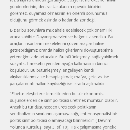
gündemlerinin, dert ve tasalarının epeydir birbirini
göremez, duyamaz olmasının en önemli sorunumuz
olduğunu görmek aslında o kadar da zor değil.
Bizler bu sorunlara müdahale edebilecek çok önemli iki
araca sahibiz: Dayanışmaevleri ve bağımsız sendika. Bu
araçları insanların meselelerini çözen araçlar haline
getirebildiğimiz oranda halkın çıkarlarını dövüştürebilme
yeteneğimiz de artacaktır. Bu bütünleşmeyi sağlayabilmek
sosyalist hareketin yeniden ayağa kalkmasının birinci
koşuludur. Bu bütünleşmeyi engelleyen kendi
alışkanlıklarımız ise hesaplaşılmalı; mafya, çete vs. ise
parçalanmalı; halkın kayıtsızlığı ise ısrarla aşılmalıdır.
“Elbette eleştirilere temellik eden bu tür ekonomist
düşüncelerden de sınıf politikası üretmek mümkün olabilir.
Ancak bu tür düşünceden üretilecek politikanın
sendikalizmin sınırlarını aşamayacağı, enternasyonalist bir
politik sınıf politikası olamayacağı bilinmelidir” ( Devrim
Yolunda Kurtuluş, sayı 3, sf. 10). Halk çalışmasına yönelik