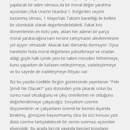
yapılacak bir adım olmasa da bir moral değer yaratma
açısından Ufuk Uras’ın İstanbul 1. Bölge’den seçimi
kazanmış olması, 1 Mayıs’taki Taksim kararlılığı ile birlikte
bir olumluluk olarak değerlendirilebilirdi. Fakat kriz
dönemlerinin en kötü yanı, atılan her adımın bir parça
moral yaratacağına tam tersine tartışmanın alevlenmesine
yol açıyor olmasıdır. Akacak kan damarda durmuyor. Oysa
hareketin hızla moral değerlerini yükseltmeye ve oradan
aldığı güçle halk içinde yeni bir takım mevzileri fethetmeye,
bunu yaparken de kafasını netleştirmeye, sadeleştirmeye
ve bu sayede de iradeleşmeye ihtiyacı var.
Biz bu yazıda özellikle Birgün gazetesinde yayınlanan “Peki
Şimdi Ne Olacak?” yazı dizisinden yola çıkarak solun bu
süreci nasıl okuduğunu ve çıkış önerilerinin ne olduğunu
değerlendirmeye çalışacağız. Sosyalizm üzerine
düşünenlerin ve çalışanların önemli bir kısmını dışarıda
bırakmış, görüşüne başvurmamış olsa da söz konusu yazı
dizisi üzerine tartışılabilecek bir zemin sunması açısından
elverişlidir. Bu arada birçok yayında benzeri konuların