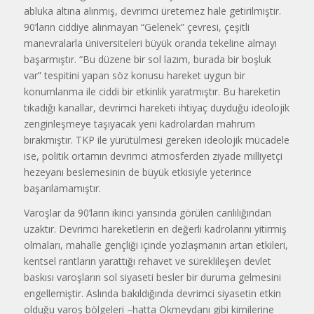
abluka altına alınmış, devrimci üretemez hale getirilmiştir.
90’ların ciddiye alınmayan “Gelenek” çevresi, çeşitli
manevralarla üniversiteleri büyük oranda tekeline almayı
başarmıştır. “Bu düzene bir sol lazım, burada bir boşluk
var” tespitini yapan söz konusu hareket uygun bir
konumlanma ile ciddi bir etkinlik yaratmıştır. Bu hareketin
tıkadığı kanallar, devrimci hareketi ihtiyaç duyduğu ideolojik
zenginleşmeye taşıyacak yeni kadrolardan mahrum
bırakmıştır. TKP ile yürütülmesi gereken ideolojik mücadele
ise, politik ortamın devrimci atmosferden ziyade milliyetçi
hezeyanı beslemesinin de büyük etkisiyle yeterince
başarılamamıştır.
Varoşlar da 90’ların ikinci yarısında görülen canlılığından
uzaktır. Devrimci hareketlerin en değerli kadrolarını yitirmiş
olmaları, mahalle gençliği içinde yozlaşmanın artan etkileri,
kentsel rantların yarattığı rehavet ve süreklileşen devlet
baskısı varoşların sol siyaseti besler bir duruma gelmesini
engellemiştir. Aslında bakıldığında devrimci siyasetin etkin
olduğu varoş bölgeleri –hatta Okmeydanı gibi kimilerine