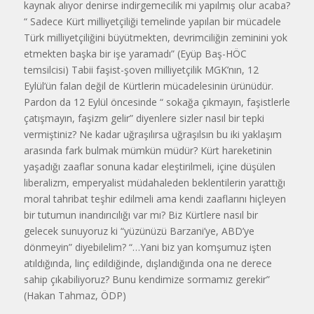
kaynak alıyor denirse indirgemecilik mi yapılmış olur acaba?
“ Sadece Kürt milliyetçiliği temelinde yapılan bir mücadele
Türk milliyetçiliğini büyütmekten, devrimciliğin zeminini yok
etmekten başka bir işe yaramadı” (Eyüp Baş-HÖC
temsilcisi) Tabii faşist-şoven milliyetçilik MGK’nın, 12
Eylül’ün falan değil de Kürtlerin mücadelesinin ürünüdür.
Pardon da 12 Eylül öncesinde “ sokağa çıkmayın, faşistlerle
çatışmayın, faşizm gelir” diyenlere sizler nasıl bir tepki
vermiştiniz? Ne kadar uğraşılırsa uğraşılsın bu iki yaklaşım
arasında fark bulmak mümkün müdür? Kürt hareketinin
yaşadığı zaaflar sonuna kadar eleştirilmeli, içine düşülen
liberalizm, emperyalist müdahaleden beklentilerin yarattığı
moral tahribat teşhir edilmeli ama kendi zaaflarını hiçleyen
bir tutumun inandırıcılığı var mı? Biz Kürtlere nasıl bir
gelecek sunuyoruz ki “yüzünüzü Barzani’ye, ABD’ye
dönmeyin” diyebilelim? “…Yani biz yan komşumuz işten
atıldığında, linç edildiğinde, dışlandığında ona ne derece
sahip çıkabiliyoruz? Bunu kendimize sormamız gerekir”
(Hakan Tahmaz, ÖDP)