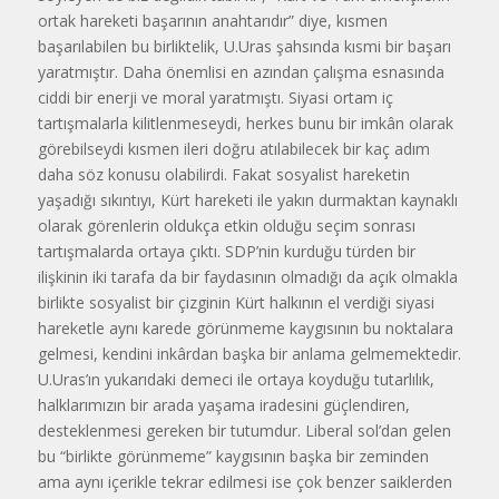
ortak hareketi başarının anahtarıdır” diye, kısmen
başarılabilen bu birliktelik, U.Uras şahsında kısmi bir başarı
yaratmıştır. Daha önemlisi en azından çalışma esnasında
ciddi bir enerji ve moral yaratmıştı. Siyasi ortam iç
tartışmalarla kilitlenmeseydi, herkes bunu bir imkân olarak
görebilseydi kısmen ileri doğru atılabilecek bir kaç adım
daha söz konusu olabilirdi. Fakat sosyalist hareketin
yaşadığı sıkıntıyı, Kürt hareketi ile yakın durmaktan kaynaklı
olarak görenlerin oldukça etkin olduğu seçim sonrası
tartışmalarda ortaya çıktı. SDP’nin kurduğu türden bir
ilişkinin iki tarafa da bir faydasının olmadığı da açık olmakla
birlikte sosyalist bir çizginin Kürt halkının el verdiği siyasi
hareketle aynı karede görünmeme kaygısının bu noktalara
gelmesi, kendini inkârdan başka bir anlama gelmemektedir.
U.Uras’ın yukarıdaki demeci ile ortaya koyduğu tutarlılık,
halklarımızın bir arada yaşama iradesini güçlendiren,
desteklenmesi gereken bir tutumdur. Liberal sol’dan gelen
bu “birlikte görünmeme” kaygısının başka bir zeminden
ama aynı içerikle tekrar edilmesi ise çok benzer saiklerden