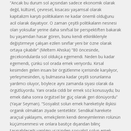
“Ancak bu durum sol açısından sadece ekonomik olarak
değil, kültürel, çevresel, kısacası yaşamsal olarak
kapitalizm karşıtı politikaların ne kadar önemli olduğunu
acil olarak dayatıyor. O zaman çeşitli politikaların nesnesi
olan yoksullar yerine daha sınıfsal bir perspektiften bakarak
bu yaşamdan hasar gören, bunu kendi etkinlikleriyle
değiştirmeye çalışan ezilen sınıflar yeni bir özne olarak
ortaya çıkabilir” (Meltem Ahıska) “80 öncesinde,
gecekondularda sol oldukça egemendi. Neden bu kadar
egemendi, çünkü sol orada emek veriyordu. Kırsal
kesimden gelen insanı bir örgütlenme içerisinde karşılıyor,
yerleşmesinden, iş bulmasına kadar çeşitli sorunlarına
yardımcı oluyor, böylece aynı zamanda siyasi olarak da
örgütlüyordu. Yani orada ciddi bir emek söz konusuydu; bu
emek daha sonra örgütsel bir güç olarak geri dönüyordu”
(Yaşar Seyman). “Sosyalist solun emek hareketiyle ilişkisi
organik olmaktan ziyade sentetiktir. Sendikal harekete
araçsal yaklaşımı, emekçilerin kendi deneyimlerinin rolünün
küçümsenmesi ve onlara basitçe dışarıdan bilinç
taşınabileceği yanılgısı yüzünden sosyalist solun emek