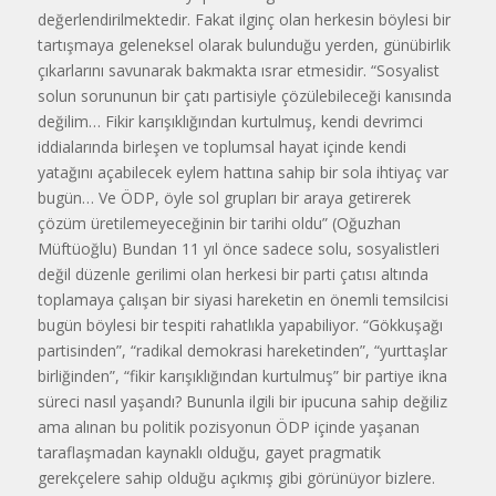
değerlendirilmektedir. Fakat ilginç olan herkesin böylesi bir
tartışmaya geleneksel olarak bulunduğu yerden, günübirlik
çıkarlarını savunarak bakmakta ısrar etmesidir. “Sosyalist
solun sorununun bir çatı partisiyle çözülebileceği kanısında
değilim… Fikir karışıklığından kurtulmuş, kendi devrimci
iddialarında birleşen ve toplumsal hayat içinde kendi
yatağını açabilecek eylem hattına sahip bir sola ihtiyaç var
bugün… Ve ÖDP, öyle sol grupları bir araya getirerek
çözüm üretilemeyeceğinin bir tarihi oldu” (Oğuzhan
Müftüoğlu) Bundan 11 yıl önce sadece solu, sosyalistleri
değil düzenle gerilimi olan herkesi bir parti çatısı altında
toplamaya çalışan bir siyasi hareketin en önemli temsilcisi
bugün böylesi bir tespiti rahatlıkla yapabiliyor. “Gökkuşağı
partisinden”, “radikal demokrasi hareketinden”, “yurttaşlar
birliğinden”, “fikir karışıklığından kurtulmuş” bir partiye ikna
süreci nasıl yaşandı? Bununla ilgili bir ipucuna sahip değiliz
ama alınan bu politik pozisyonun ÖDP içinde yaşanan
taraflaşmadan kaynaklı olduğu, gayet pragmatik
gerekçelere sahip olduğu açıkmış gibi görünüyor bizlere.