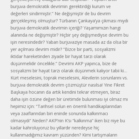
burjuva demokratik devrimin gerektirdiği kurum ve
değerleri sindirmiştir.” Ne değişmiştir de bu devrim
gerçekleşmiş olmuştur? Türbanın Çankaya’ya çıkması mıydı
burjuva demokratik devrimin içeriği? Yaşamımızın hangi
alanında ne değişmiştir? Hiçbir şey değişmediyse devrim bu
işin neresindedir? Yaban burjuvaziye masada az da olsa bir
yer açılması devrim midir? “Bizce bir parti, sosyalizmi
iktidar hareketinden ziyade bir hayat tarzı olarak
düşünmelidir öncelikle.” Devrimi AKP yapınca, bize de
sosyalizmi bir hayat tarzı olarak düşünmek kalıyor tabii ki…
Kürt meselesini, toprak meselesini, Alevilerin sorunlarını vs.
burjuva demokratik devrim çözmüştür nasılsa! Yine Fikret
Başkaya hocanın da artık kendini tekrar etmeyen, biraz
daha işin özüne değen bir üretimde bulunması iyi olmaz mı
hepimiz için: “Tarihsel solun en önemli handikaplarından
veya zaaflarından biri eninde sonunda kalkınmacı
olmasıydı” Neden? AKP’nin K’sı “kalkınma” iken biz niye bu
kadar kahroluyoruz bu yıllardır neredeyse hiç
kullanmadığımız kavram yüzünden? Kimi tartışmaların