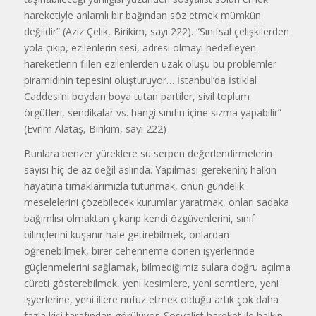
hareketiyle anlamlı bir bağından söz etmek mümkün
değildir” (Aziz Çelik, Birikim, sayı 222). “Sınıfsal çelişkilerden
yola çıkıp, ezilenlerin sesi, adresi olmayı hedefleyen
hareketlerin fiilen ezilenlerden uzak oluşu bu problemler
piramidinin tepesini oluşturuyor… İstanbul’da İstiklal
Caddesi’ni boydan boya tutan partiler, sivil toplum
örgütleri, sendikalar vs. hangi sınıfın içine sızma yapabilir”
(Evrim Alataş, Birikim, sayı 222)
Bunlara benzer yüreklere su serpen değerlendirmelerin
sayısı hiç de az değil aslında. Yapılması gerekenin; halkın
hayatına tırnaklarımızla tutunmak, onun gündelik
meselelerini çözebilecek kurumlar yaratmak, onları sadaka
bağımlısı olmaktan çıkarıp kendi özgüvenlerini, sınıf
bilinçlerini kuşanır hale getirebilmek, onlardan
öğrenebilmek, birer cehenneme dönen işyerlerinde
güçlenmelerini sağlamak, bilmediğimiz sulara doğru açılma
cüreti gösterebilmek, yeni kesimlere, yeni semtlere, yeni
işyerlerine, yeni illere nüfuz etmek olduğu artık çok daha
fazla kişi tarafından görülüyor. Sosyalist hareket ile halkın