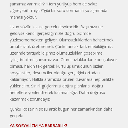
şansımız var mıdır? “Hem yürüyüp hem de sakız
çiğneyebilir miyiz?”gibi bir soru sormanın şu aşamada
manası yoktur.
Uzun sözün kısası, gerçek devrimcidir. Başımıza ne
geldiyse kendi gerçekliğimizle doğru biçimde
yüzleşememekten geliyor. Olumsuzluklardan bahsetmek
umutsuzluk üretmemeli. Çünkü ancak fark edebildiğimiz,
üzerinde tartışabildiğimiz olumsuzlukları çözebilme,
iyileştirebilme şansımız var. Olumsuzluklardan konuşuluyor
olması, halkın tek gerçek kurtuluş umudunun bizler,
sosyalistler, devrimciler olduğu gerçeğini ortadan
kaldırmıyor. Halkla aramızda örülen duvarlara hep birlikte
yüklenelim. Sınırlı güçlerimizi doğru planlarla, doğru
hedeflere yönlendirerek kazanacağız. Daha doğrusu
kazanmak zorundayız.
Çünkü Roza’nın sözü artık bugün her zamankinden daha
gerçek:
YA SOSYALİZM YA BARBARLIK!