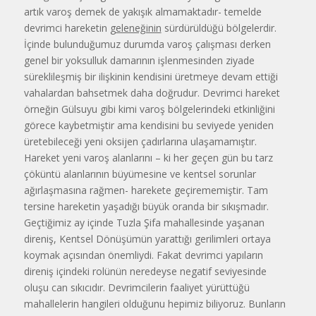
artık varoş demek de yakışık almamaktadır- temelde
devrimci hareketin
geleneğinin
sürdürüldüğü bölgelerdir.
İçinde bulunduğumuz durumda varoş çalışması derken
genel bir yoksulluk damarının işlenmesinden ziyade
süreklileşmiş bir ilişkinin kendisini üretmeye devam ettiği
vahalardan bahsetmek daha doğrudur. Devrimci hareket
örneğin Gülsuyu gibi kimi varoş bölgelerindeki etkinliğini
görece kaybetmiştir ama kendisini bu seviyede yeniden
üretebileceği yeni oksijen çadırlarına ulaşamamıştır.
Hareket yeni varoş alanlarını – ki her geçen gün bu tarz
çöküntü alanlarının büyümesine ve kentsel sorunlar
ağırlaşmasına rağmen- harekete geçirememiştir. Tam
tersine hareketin yaşadığı büyük oranda bir sıkışmadır.
Geçtiğimiz ay içinde Tuzla Şifa mahallesinde yaşanan
direniş, Kentsel Dönüşümün yarattığı gerilimleri ortaya
koymak açısından önemliydi. Fakat devrimci yapıların
direniş içindeki rolünün neredeyse negatif seviyesinde
oluşu can sıkıcıdır. Devrimcilerin faaliyet yürüttüğü
mahallelerin hangileri olduğunu hepimiz biliyoruz. Bunların