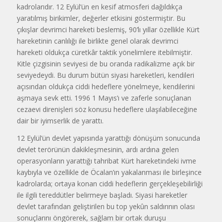
kadrolarıdır. 12 Eylül’ün en kesif atmosferi dağıldıkça
yaratılmış birikimler, değerler etkisini göstermiştir. Bu
çıkışlar devrimci hareketi beslemiş, 90’lı yıllar özellikle Kürt
hareketinin canlılığı ile birlikte genel olarak devrimci
hareketi oldukça cüretkâr taktik yönelimlere itebilmiştir.
Kitle çizgisinin seviyesi de bu oranda radikalizme açık bir
seviyedeydi. Bu durum bütün siyasi hareketleri, kendileri
açısından oldukça ciddi hedeflere yönelmeye, kendilerini
aşmaya sevk etti. 1996 1 Mayıs’ı ve zaferle sonuçlanan
cezaevi direnişleri söz konusu hedeflere ulaşılabileceğine
dair bir iyimserlik de yarattı.
12 Eylül’ün devlet yapısında yarattığı dönüşüm sonucunda
devlet terörünün dakikleşmesinin, ardı ardına gelen
operasyonların yarattığı tahribat Kürt hareketindeki ivme
kaybıyla ve özellikle de Öcalan’ın yakalanması ile birleşince
kadrolarda; ortaya konan ciddi hedeflerin gerçekleşebilirliği
ile ilgili tereddütler belirmeye başladı. Siyasi hareketler
devlet tarafından geliştirilen bu top yekûn saldırının olası
sonuçlarını öngörerek, sağlam bir ortak duruşu