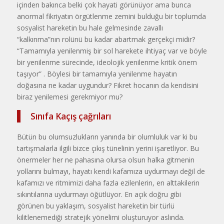
içinden bakınca belki çok hayati görünüyor ama bunca
anormal fikriyatın örgütlenme zemini bulduğu bir toplumda
sosyalist hareketin bu hale gelmesinde zavallı
“kalkınma”nın rolünü bu kadar abartmak gerçekçi midir?
“Tamamıyla yenilenmiş bir sol harekete ihtiyaç var ve böyle
bir yenilenme sürecinde, ideolojik yenilenme kritik önem
taşıyor” . Böylesi bir tamamıyla yenilenme hayatın
doğasına ne kadar uygundur? Fikret hocanın da kendisini
biraz yenilemesi gerekmiyor mu?
Sınıfa Kaçış çağrıları
Bütün bu olumsuzlukların yanında bir olumluluk var ki bu
tartışmalarla ilgili bizce çıkış tünelinin yerini işaretliyor. Bu
önermeler her ne pahasına olursa olsun halka gitmenin
yollarını bulmayı, hayatı kendi kafamıza uydurmayı değil de
kafamızı ve ritmimizi daha fazla ezilenlerin, en alttakilerin
sıkıntılarına uydurmayı öğütlüyor. En açık doğru gibi
görünen bu yaklaşım, sosyalist hareketin bir türlü
kilitlenemediği stratejik yönelimi oluşturuyor aslında.