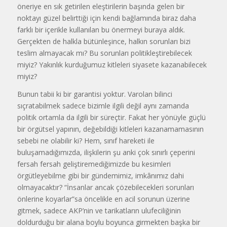
öneriye en sık getirilen eleştirilerin başında gelen bir
noktayı güzel belirttiği için kendi bağlamında biraz daha
farklı bir içerikle kullanılan bu önermeyi buraya aldık.
Gerçekten de halkla bütünleşince, halkın sorunları bizi
teslim almayacak mı? Bu sorunları politikleştirebilecek
miyiz? Yakınlık kurduğumuz kitleleri siyasete kazanabilecek
miyiz?
Bunun tabii ki bir garantisi yoktur. Varolan bilinci
sıçratabilmek sadece bizimle ilgili değil aynı zamanda
politik ortamla da ilgili bir süreçtir. Fakat her yönüyle güçlü
bir örgütsel yapının, değebildiği kitleleri kazanamamasının
sebebi ne olabilir ki? Hem, sınıf hareketi ile
buluşamadığımızda, ilişkilerin şu anki çok sınırlı çeperini
fersah fersah geliştiremediğimizde bu kesimleri
örgütleyebilme gibi bir gündemimiz, imkânımız dahi
olmayacaktır? “İnsanlar ancak çözebilecekleri sorunları
önlerine koyarlar”sa öncelikle en acil sorunun üzerine
gitmek, sadece AKP’nin ve tarikatların ulufeciliğinin
doldurduğu bir alana boylu boyunca girmekten başka bir