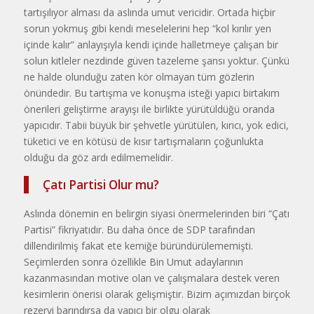
tartışılıyor alması da aslında umut vericidir. Ortada hiçbir
sorun yokmuş gibi kendi meselelerini hep “kol kırılır yen
içinde kalır” anlayışıyla kendi içinde halletmeye çalışan bir
solun kitleler nezdinde güven tazeleme şansı yoktur. Çünkü
ne halde olunduğu zaten kör olmayan tüm gözlerin
önündedir. Bu tartışma ve konuşma isteği yapıcı birtakım
önerileri geliştirme arayışı ile birlikte yürütüldüğü oranda
yapıcıdır. Tabii büyük bir şehvetle yürütülen, kırıcı, yok edici,
tüketici ve en kötüsü de kısır tartışmaların çoğunlukta
olduğu da göz ardı edilmemelidir.
Çatı Partisi Olur mu?
Aslında dönemin en belirgin siyasi önermelerinden biri “Çatı
Partisi” fikriyatıdır. Bu daha önce de SDP tarafından
dillendirilmiş fakat ete kemiğe büründürülememişti.
Seçimlerden sonra özellikle Bin Umut adaylarının
kazanmasından motive olan ve çalışmalara destek veren
kesimlerin önerisi olarak gelişmiştir. Bizim açımızdan birçok
rezervi barındırsa da yapıcı bir olgu olarak