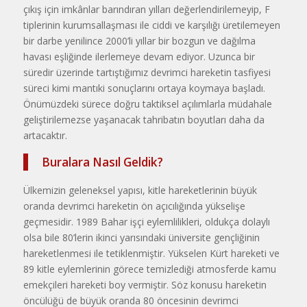
çıkış için imkânlar barındıran yılları değerlendirilemeyip, F
tiplerinin kurumsallaşması ile ciddi ve karşılığı üretilemeyen
bir darbe yenilince 2000’li yıllar bir bozgun ve dağılma
havası eşliğinde ilerlemeye devam ediyor. Uzunca bir
süredir üzerinde tartıştığımız devrimci hareketin tasfiyesi
süreci kimi mantıki sonuçlarını ortaya koymaya başladı.
Önümüzdeki sürece doğru taktiksel açılımlarla müdahale
geliştirilemezse yaşanacak tahribatın boyutları daha da
artacaktır.
Buralara Nasıl Geldik?
Ülkemizin geleneksel yapısı, kitle hareketlerinin büyük
oranda devrimci hareketin ön açıcılığında yükselişe
geçmesidir. 1989 Bahar işçi eylemlilikleri, oldukça dolaylı
olsa bile 80’lerin ikinci yarısındaki üniversite gençliğinin
hareketlenmesi ile tetiklenmiştir. Yükselen Kürt hareketi ve
89 kitle eylemlerinin görece temizlediği atmosferde kamu
emekçileri hareketi boy vermiştir. Söz konusu hareketin
öncülüğü de büyük oranda 80 öncesinin devrimci