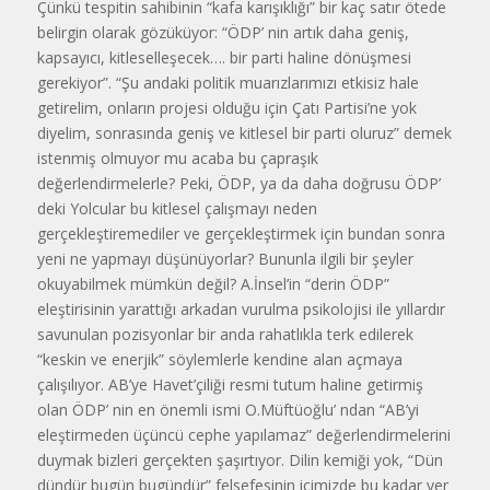
Çünkü tespitin sahibinin “kafa karışıklığı” bir kaç satır ötede
belirgin olarak gözüküyor: “ÖDP’ nin artık daha geniş,
kapsayıcı, kitleselleşecek…. bir parti haline dönüşmesi
gerekiyor”. “Şu andaki politik muarızlarımızı etkisiz hale
getirelim, onların projesi olduğu için Çatı Partisi’ne yok
diyelim, sonrasında geniş ve kitlesel bir parti oluruz” demek
istenmiş olmuyor mu acaba bu çapraşık
değerlendirmelerle? Peki, ÖDP, ya da daha doğrusu ÖDP’
deki Yolcular bu kitlesel çalışmayı neden
gerçekleştiremediler ve gerçekleştirmek için bundan sonra
yeni ne yapmayı düşünüyorlar? Bununla ilgili bir şeyler
okuyabilmek mümkün değil? A.İnsel’in “derin ÖDP”
eleştirisinin yarattığı arkadan vurulma psikolojisi ile yıllardır
savunulan pozisyonlar bir anda rahatlıkla terk edilerek
“keskin ve enerjik” söylemlerle kendine alan açmaya
çalışılıyor. AB’ye Havet’çiliği resmi tutum haline getirmiş
olan ÖDP’ nin en önemli ismi O.Müftüoğlu’ ndan “AB’yi
eleştirmeden üçüncü cephe yapılamaz” değerlendirmelerini
duymak bizleri gerçekten şaşırtıyor. Dilin kemiği yok, “Dün
dündür bugün bugündür” felsefesinin içimizde bu kadar yer