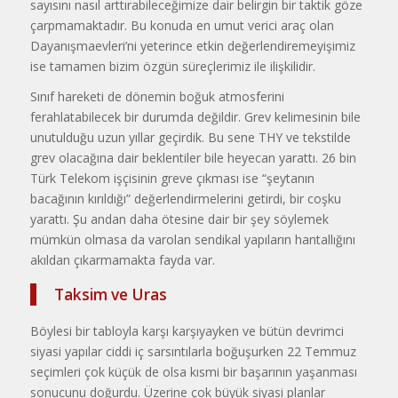
sayısını nasıl arttırabileceğimize dair belirgin bir taktik göze
çarpmamaktadır. Bu konuda en umut verici araç olan
Dayanışmaevleri’ni yeterince etkin değerlendiremeyişimiz
ise tamamen bizim özgün süreçlerimiz ile ilişkilidir.
Sınıf hareketi de dönemin boğuk atmosferini
ferahlatabilecek bir durumda değildir. Grev kelimesinin bile
unutulduğu uzun yıllar geçirdik. Bu sene THY ve tekstilde
grev olacağına dair beklentiler bile heyecan yarattı. 26 bin
Türk Telekom işçisinin greve çıkması ise “şeytanın
bacağının kırıldığı” değerlendirmelerini getirdi, bir coşku
yarattı. Şu andan daha ötesine dair bir şey söylemek
mümkün olmasa da varolan sendikal yapıların hantallığını
akıldan çıkarmamakta fayda var.
Taksim ve Uras
Böylesi bir tabloyla karşı karşıyayken ve bütün devrimci
siyasi yapılar ciddi iç sarsıntılarla boğuşurken 22 Temmuz
seçimleri çok küçük de olsa kısmi bir başarının yaşanması
sonucunu doğurdu. Üzerine çok büyük siyasi planlar