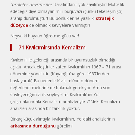
“proleter devrimciler”
tarafından– yok sayılmıştır! Müttefik
edeceğiz diye olmayan milli burjuvazi (çünkü tekelleşmişti)
aranıp durulmuştur! Bu bönlükler ne yazık ki
stratejik
düzeyde
de olmadık seviyelere varmıştır!
Neyse ki hayatın öğretme gücü var!
71 Kıvılcımlı’sında Kemalizm
Kıvılcımlı ile geleneği arasında bir uyumsuzluk olmadığı
açıktır. Ancak eleştiriler zaten Kıvılcımlı’nın 1967 – 71 arası
dönemine yöneliktir. (Kayaoğlu’na göre 1937’lerden
başlayarak) Bu nedenle Kıvılcımlı’nın o dönem
değerlendirmelerine de bakmak gerekiyor. Ama son
söyleyeceğimizi ilk söyleyelim! Kıvılcımlı’nın Yol
çalışmalarındaki Kemalizm analizleriyle 71’deki Kemalizm
analizleri arasında bir farklılık yoktur.
Birkaç küçük alıntıyla Kıvılcımlı’nın, Yol’daki analizlerinin
arkasında durduğunu
görelim!