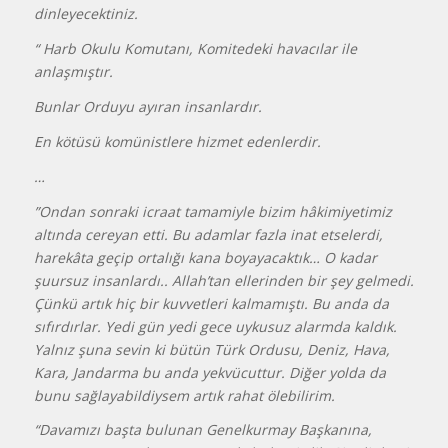
dinleyecektiniz.
“ Harb Okulu Komutanı, Komitedeki havacılar ile
anlaşmıştır.
Bunlar Orduyu ayıran insanlardır.
En kötüsü komünistlere hizmet edenlerdir.
…
”Ondan sonraki icraat tamamiyle bizim hâkimiyetimiz
altında cereyan etti. Bu adamlar fazla inat etselerdi,
harekâta geçip ortalığı kana boyayacaktık… O kadar
şuursuz insanlardı.. Allah’tan ellerinden bir şey gelmedi.
Çünkü artık hiç bir kuvvetleri kalmamıştı. Bu anda da
sıfırdırlar. Yedi gün yedi gece uykusuz alarmda kaldık.
Yalnız şuna sevin ki bütün Türk Ordusu, Deniz, Hava,
Kara, Jandarma bu anda yekvücuttur. Diğer yolda da
bunu sağlayabildiysem artık rahat ölebilirim.
“Davamızı başta bulunan Genelkurmay Başkanına,