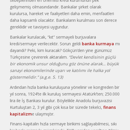
sebeplerinden en önemlisi kredi kurumunun pek
gelişmemiş olmasındandır. Bankalar şirket olarak
kurulursa, hareket ve faaliyetleri daha emin, menfaatleri
daha kapsamlı olacaktır. Bankaların kurulması son derece
gereklidir ve tavsiyesi uygundur.
Bankalar kurulacak, “kıt” sermayeli burjuvalara
kredi/sermaye verilecektir. Sorun geldi
banka kurmaya
mı
dayandı? Peki, kim kuracak? Gökçün’den yine günümüz
Türkçesine çevirerek aktaralım.
“Devlet kendisinin güçlü
bir ekonomik unsur olduğunu göz önüne alarak… büyük
sanayi ekonomilerinde uyarı ve katılımı ile halka yol
göstermelidir.” (a.g.e. S. 13)
Ardından hızla banka kuruluşuna yönelinir ve kongreden bir
yıl sonra, 1924’te ilk kuruluş sermayesi Atatürk’ten; 250.000
lira ile İş Bankası kurulur. Böylelikle Anadolu burjuvazisi
Kurtuluştan 2, 3 yıl gibi çok kısa bir sürede tekelci,
finans
kapitalizm
e ulaşmıştır.
Finans-kapitalin hızla sermaye birikimi sağlayabilmesi, sıkı