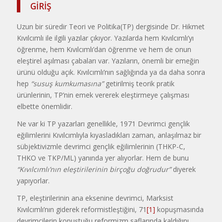
GİRİŞ
Uzun bir süredir Teori ve Politika(TP) dergisinde Dr. Hikmet
Kıvılcımlı ile ilgili yazılar çıkıyor. Yazılarda hem Kıvılcımlı’yı
öğrenme, hem Kıvılcımlı’dan öğrenme ve hem de onun
eleştirel aşılması çabaları var. Yazıların, önemli bir emeğin
ürünü olduğu açık. Kıvılcımlı’nın sağlığında ya da daha sonra
hep
“susuş kumkumasına”
getirilmiş teorik pratik
ürünlerinin, TP’nin emek vererek eleştirmeye çalışması
elbette önemlidir.
Ne var ki TP yazarları genellikle, 1971 Devrimci gençlik
eğilimlerini Kıvılcımlıyla kıyasladıkları zaman, anlaşılmaz bir
sübjektivizmle devrimci gençlik eğilimlerinin (THKP-C,
THKO ve TKP/ML) yanında yer alıyorlar. Hem de bunu
“Kıvılcımlı’nın eleştirilerinin birçoğu doğrudur”
diyerek
yapıyorlar.
TP, eleştirilerinin ana eksenine devrimci, Marksist
Kıvılcımlı’nın giderek reformistleştiğini, 71
[1]
kopuşmasında
devrimcilerin kopuştuğu reformizm saflarında kaldığını