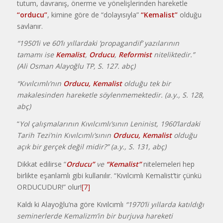
tutum, davranış, önerme ve yönelişlerinden hareketle
“orducu”
, kimine göre de “dolayısıyla”
“Kemalist”
olduğu
savlanır.
“1950’li ve 60’lı yıllardaki ’propagandif’ yazılarının
tamamı ise
Kemalist
,
Orducu
,
Reformist
niteliktedir.”
(Ali Osman Alayoğlu
TP, S. 127. abç)
“Kıvılcımlı’nın
Orducu, Kemalist
olduğu tek bir
makalesinden hareketle söylenmemektedir. (a.y., S. 128,
abç)
“
Yol çalışmalarının Kıvılcımlı’sının Leninist, 1960’lardaki
Tarih Tezi’nin Kıvılcımlı’sının
Orducu, Kemalist
olduğu
açık bir gerçek değil midir?” (a.y., S. 131, abç)
Dikkat edilirse “
Orducu”
ve
“Kemalist”
nitelemeleri hep
birlikte eşanlamlı gibi kullanılır. “Kıvılcımlı Kemalist’tir çünkü
ORDUCUDUR!” olur!
[7]
Kaldı ki Alayoğlu’na göre Kıvılcımlı
“1970’li yıllarda katıldığı
seminerlerde Kemalizm’in bir burjuva hareketi