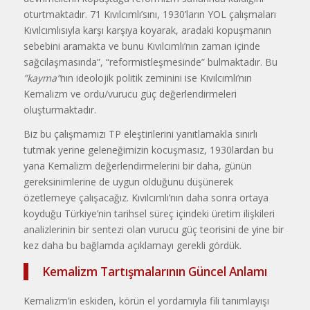
oturtmaktadır. 71 Kıvılcımlı’sını, 1930’ların YOL çalışmaları
Kıvılcımlısıyla karşı karşıya koyarak, aradaki kopuşmanın
sebebini aramakta ve bunu Kıvılcımlı’nın zaman içinde
sağcılaşmasında”, “reformistleşmesinde” bulmaktadır. Bu
”kayma”
nın ideolojik politik zeminini ise Kıvılcımlı’nın
Kemalizm ve ordu/vurucu güç değerlendirmeleri
oluşturmaktadır.
Biz bu çalışmamızı TP eleştirilerini yanıtlamakla sınırlı
tutmak yerine geleneğimizin kocuşmasız, 1930lardan bu
yana Kemalizm değerlendirmelerini bir daha, günün
gereksinimlerine de uygun olduğunu düşünerek
özetlemeye çalışacağız. Kıvılcımlı’nın daha sonra ortaya
koyduğu Türkiye’nin tarihsel süreç içindeki üretim ilişkileri
analizlerinin bir sentezi olan vurucu güç teorisini de yine bir
kez daha bu bağlamda açıklamayı gerekli gördük.
Kemalizm Tartışmalarının Güncel Anlamı
Kemalizm’in eskiden, körün el yordamıyla fili tanımlayışı