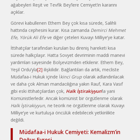
ağabeyleri Reşit ve Tevfik Bey’lere Cemiyet’in kararını
açıklar.
Görevi kabullenen Ethem Bey çok kısa sürede, Salihli
hattında cephesini kurar. Kısa zamanda
Demirci Mehmet
Efe
,
Yörük Ali Efe
ve diğer çeteleri Kuvayı Milliye’ye katar.
İttihatçılar tarafından kurulan bu direniş hareketi kısa
sürede halkçılaşır. Hatta Sovyet devriminin maddi manevi
yardımları sayesinde Bolşevizmden etkilenir. Ethem Bey,
Yeşil Ordu’yla
[2]
ilişkilidir. Bağlantıları da artık, mecliste
Müdafaa-i Hukuk içinde İ
kinci Grup
olarak adlandırılacak
ve daha çok Alman mandacılığına yakın Rauf, Kara Vasıf
gibi eski ittihatçılardan çok,
Halk İştirakiyyun
’la yani
Komünistlerledir. Ancak komünist bir örgütlenme olarak
Halk İştirakiyyun,
ne teorik ne örgütlenme olarak Kuvayı
Milliye’ye ve kurtuluşa öncülük edebilecek yetkinlikte
değildi.
Müdafaa-i Hukuk Cemiyeti: Kemalizm’in
Doğuş Evresi