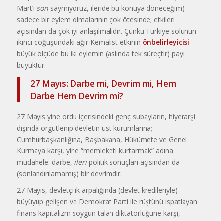
Mart’ı
son
saymıyoruz, ileride bu konuya döneceğim)
sadece bir eylem olmalarının çok ötesinde; etkileri
açısından da çok iyi anlaşılmalıdır. Çünkü Türkiye solunun
ikinci doğuşundaki ağır Kemalist etkinin
önbelirleyicisi
büyük ölçüde bu iki eylemin (aslında tek süreçtir) payı
büyüktür.
27 Mayıs: Darbe mi, Devrim mi, Hem
Darbe Hem Devrim mi?
27 Mayıs yine ordu içerisindeki genç subayların, hiyerarşi
dışında örgütlenip devletin üst kurumlarına;
Cumhurbaşkanlığına, Başbakana, Hükümete ve Genel
Kurmaya karşı, yine “memleketi kurtarmak” adına
müdahele: darbe,
ileri
politik sonuçları açısından da
(sonlandırılamamış) bir devrimdir.
27 Mayıs, devletçilik arpalığında (devlet kredileriyle)
büyüyüp gelişen ve Demokrat Parti ile rüştünü ispatlayan
finans-kapitalizm soygun talan diktatörlüğüne karşı,