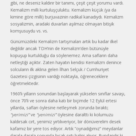
gibi, ne deseniz kaldırır bir tanımı, çeşit çeşit yorumu vardı.
Kemalizm milli kurtuluşçuluktu. Kemalizm küçük (ya da
kimine göre milli) burjuvazinin radikal kanadıydı. Kemalizm
sosyalizmin, aradaki duvarları aşılmaz olmayan bitişik
komşusuydu vs. vs.
Günümüzdeki Kemalizm tartışmaları artık bu kadar ilkel
değildir ancak TDH’nin de Kemalizm’den bütünüyle
kopuşup kurtulduğu da söylenemez. Ama safların daha
netleştiği açıktır. Zaten hayatın kendisi Kemalizm denince
solcuların ilk aklına gelen İlhan Selçuk / Cumhuriyet
Gazetesi çizgisinin vardığı noktayla, öğreneceklere
öğretmektedir.
1960’lı yılların sonundan başlayarak yükselen sınıflar savaşı,
önce 70’li ve sonra daha katı bir biçimde 12 Eylül ertesi
yıllarda, safları öylesine netleşmek zorunda bıraktı;
“yerimizi”
ve
“yenimizi”
öylesine daralttı ki kolumuzu
kaldırsak cırt, yenimiz yırtılıveriyor, bir dönüverelim desek
kafamız bir yere tos ediyor. Artık ”oynadığımız” meydanlar
darala darala sonunda bıçak sırtı halini alıyor. Bundandır ki