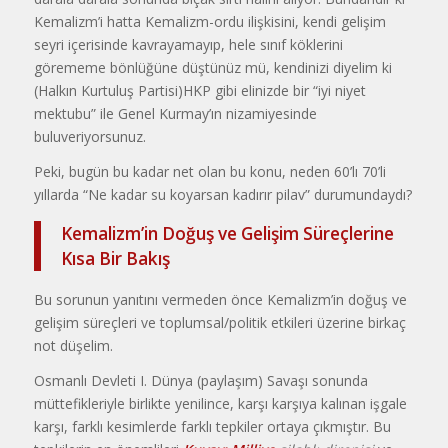
Kemalizm’i hatta Kemalizm-ordu ilişkisini, kendi gelişim
seyri içerisinde kavrayamayıp, hele sınıf köklerini
görememe bönlüğüne düştünüz mü, kendinizi diyelim ki
(Halkın Kurtuluş Partisi)HKP gibi elinizde bir “iyi niyet
mektubu” ile Genel Kurmay’ın nizamiyesinde
buluveriyorsunuz.
Peki, bugün bu kadar net olan bu konu, neden 60’lı 70’li
yıllarda “Ne kadar su koyarsan kadırır pilav” durumundaydı?
Kemalizm’in Doğuş ve Gelişim Süreçlerine
Kısa Bir Bakış
Bu sorunun yanıtını vermeden önce Kemalizm’in doğuş ve
gelişim süreçleri ve toplumsal/politik etkileri üzerine birkaç
not düşelim.
Osmanlı Devleti I. Dünya (paylaşım) Savaşı sonunda
müttefikleriyle birlikte yenilince, karşı karşıya kalınan işgale
karşı, farklı kesimlerde farklı tepkiler ortaya çıkmıştır. Bu