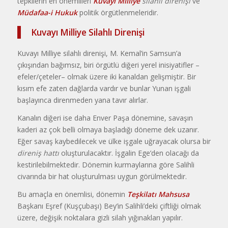
tepkilerin en önemlileri
Kuvayı Milliye
silahlı direnişi
ve
Müdafaa-i Hukuk
politik örgütlenmeleridir.
Kuvayı Milliye Silahlı Direnişi
Kuvayı Milliye silahlı direnişi, M. Kemal’in Samsun’a
çıkışından bağımsız, biri örgütlü diğeri yerel inisiyatifler –
efeler/çeteler– olmak üzere iki kanaldan gelişmiştir. Bir
kısım efe zaten dağlarda vardır ve bunlar Yunan işgali
başlayınca direnmeden yana tavır alırlar.
Kanalın diğeri ise daha Enver Paşa dönemine, savaşın
kaderi az çok belli olmaya başladığı döneme dek uzanır.
Eğer savaş kaybedilecek ve ülke işgale uğrayacak olursa bir
direniş hattı
oluşturulacaktır. İşgalin Ege’den olacağı da
kestirilebilmektedir. Dönemin kurmaylarına göre Salihli
civarında bir hat oluşturulması uygun görülmektedir.
Bu amaçla en önemlisi, dönemin
Teşkilatı Mahsusa
Başkanı Eşref (Kuşçubaşı) Bey’in Salihli’deki çiftliği olmak
üzere, değişik noktalara gizli silah yığınakları yapılır.