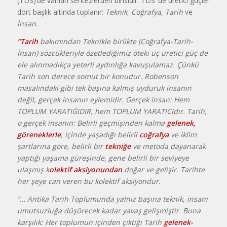
(TDS)’de varılan sentezlerden birisidir. TDS’ de üretici güçler
dört başlık altında toplanır:
Teknik
,
Coğrafya
,
Tarih
ve
İnsan
.
“Tarih
bakımından Teknikle birlikte (Coğrafya-Tarih-
İnsan) sözcükleriyle özetlediğimiz öteki üç üretici güç de
ele alınmadıkça yeterli aydınlığa kavuşulamaz. Çünkü
Tarih son derece somut bir konudur. Robenson
masalındaki gibi tek başına kalmış uyduruk insanın
değil, gerçek insanın eylemidir. Gerçek insan: Hem
TOPLUM YARATIĞIDIR, hem TOPLUM YARATICIdır. Tarih,
o gerçek insanın: Belirli geçmişinden kalma
gelenek,
göreneklerle
, içinde yaşadığı belirli
coğrafya
ve iklim
şartlarına göre, belirli bir
tekniğe
ve metoda dayanarak
yaptığı yaşama güreşinde, gene belirli bir seviyeye
ulaşmış k
olektif aksiyonundan
doğar ve gelişir. Tarihte
her şeye can veren bu kolektif aksiyondur.
“… Antika Tarih Toplumunda yalnız başına teknik, insanı
umutsuzluğa düşürecek kadar yavaş gelişmiştir. Buna
karşılık: Her toplumun içinden çıktığı Tarih
gelenek-