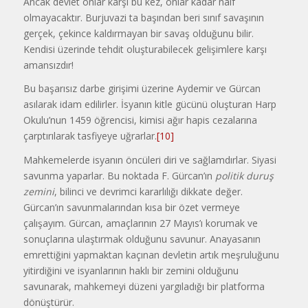
Ancak devlet onlar karşı bu kez, onlar kadar naif
olmayacaktır. Burjuvazi ta başından beri sınıf savaşının
gerçek, çekince kaldırmayan bir savaş olduğunu bilir.
Kendisi üzerinde tehdit oluşturabilecek gelişimlere karşı
amansızdır!
Bu başarısız darbe girişimi üzerine Aydemir ve Gürcan
asılarak idam edilirler. İsyanın kitle gücünü oluşturan Harp
Okulu’nun 1459 öğrencisi, kimisi ağır hapis cezalarına
çarptırılarak tasfiyeye uğrarlar.
[10]
Mahkemelerde isyanın öncüleri diri ve sağlamdırlar. Siyasi
savunma yaparlar. Bu noktada F. Gürcan’ın
politik duruş
zemini
, bilinci ve devrimci kararlılığı dikkate değer.
Gürcan’ın savunmalarından kısa bir özet vermeye
çalışayım. Gürcan, amaçlarının 27 Mayıs’ı korumak ve
sonuçlarına ulaştırmak olduğunu savunur. Anayasanın
emrettiğini yapmaktan kaçınan devletin artık meşruluğunu
yitirdiğini ve isyanlarının haklı bir zemini olduğunu
savunarak, mahkemeyi düzeni yargıladığı bir platforma
dönüştürür.