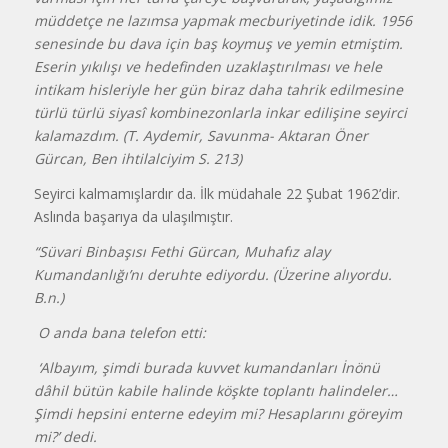
müddetçe ne lazımsa yapmak mecburiyetinde idik. 1956
senesinde bu dava için baş koymuş ve yemin etmiştim.
Eserin yıkılışı ve hedefinden uzaklaştırılması ve hele
intikam hisleriyle her gün biraz daha tahrik edilmesine
türlü türlü siyasî kombinezonlarla inkar edilişine seyirci
kalamazdım. (T. Aydemir, Savunma- Aktaran Öner
Gürcan, Ben ihtilalciyim S. 213)
Seyirci kalmamışlardır da. İlk müdahale 22 Şubat 1962’dir.
Aslında başarıya da ulaşılmıştır.
“Süvari Binbaşısı Fethi Gürcan, Muhafız alay
Kumandanlığı’nı deruhte ediyordu. (Üzerine alıyordu.
B.n.)
O anda bana telefon etti:
‘Albayım, şimdi burada kuvvet kumandanları İnönü
dâhil bütün kabile halinde köşkte toplantı halindeler…
Şimdi hepsini enterne edeyim mi? Hesaplarını göreyim
mi?’ dedi.