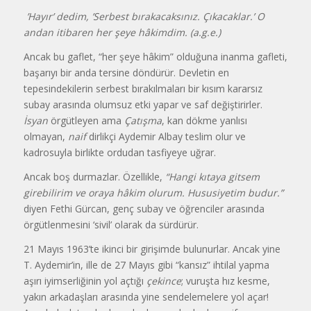
’Hayır’ dedim, ’Serbest bırakacaksınız. Çıkacaklar.’ O
andan itibaren her şeye hâkimdim. (a.g.e.)
Ancak bu gaflet, “her şeye hâkim” olduğuna inanma gafleti,
başarıyı bir anda tersine döndürür. Devletin en
tepesindekilerin serbest bırakılmaları bir kısım kararsız
subay arasında olumsuz etki yapar ve saf değiştirirler.
İsyan
örgütleyen ama
Çatışma
, kan dökme yanlısı
olmayan,
naif
dirlikçi Aydemir Albay teslim olur ve
kadrosuyla birlikte ordudan tasfiyeye uğrar.
Ancak boş durmazlar. Özellikle,
“Hangi kıtaya gitsem
girebilirim ve oraya hâkim olurum. Hususiyetim budur.”
diyen Fethi Gürcan, genç subay ve öğrenciler arasında
örgütlenmesini ‘sivil’ olarak da sürdürür.
21 Mayıs 1963’te ikinci bir girişimde bulunurlar. Ancak yine
T. Aydemir’in, ille de 27 Mayıs gibi “kansız” ihtilal yapma
aşırı iyimserliğinin yol açtığı
çekince
; vuruşta hız kesme,
yakın arkadaşları arasında yine sendelemelere yol açar!