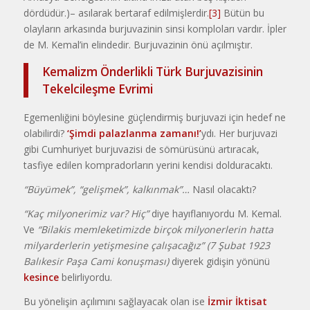
dördüdür.)– asılarak bertaraf edilmişlerdir.
[3]
Bütün bu
olayların arkasında burjuvazinin sinsi komploları vardır. İpler
de M. Kemal’in elindedir. Burjuvazinin önü açılmıştır.
Kemalizm Önderlikli Türk Burjuvazisinin
Tekelcileşme Evrimi
Egemenliğini böylesine güçlendirmiş burjuvazi için hedef ne
olabilirdi?
‘Şimdi palazlanma zamanı!’
ydı. Her burjuvazi
gibi Cumhuriyet burjuvazisi de sömürüsünü artıracak,
tasfiye edilen kompradorların yerini kendisi dolduracaktı.
“Büyümek”, “gelişmek”, kalkınmak”…
Nasıl olacaktı?
“Kaç milyonerimiz var? Hiç”
diye hayıflanıyordu M. Kemal.
Ve
“Bilakis memleketimizde birçok milyonerlerin hatta
milyarderlerin yetişmesine çalışacağız” (7 Şubat 1923
Balıkesir Paşa Cami konuşması)
diyerek gidişin yönünü
kesince
belirliyordu.
Bu yönelişin açılımını sağlayacak olan ise
İzmir İktisat