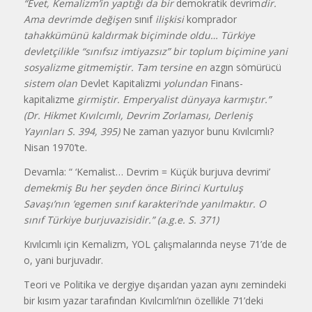
“Evet, Kemalizm’in yaptığı da bir
demokratik devrim
dir.
Ama devrimde değişen
sınıf
ilişkisi
komprador
tahakkümünü kaldırmak biçiminde oldu… Türkiye
devletçilikle “sınıfsız imtiyazsız” bir toplum biçimine yani
sosyalizme gitmemiştir. Tam tersine en
azgın sömürücü
sistem olan
Devlet Kapitalizmi
yolundan
Finans-
kapitalizme
girmiştir. Emperyalist dünyaya karmıştır.”
(Dr. Hikmet Kıvılcımlı, Devrim Zorlaması, Derleniş
Yayınları S. 394, 395)
Ne zaman yazıyor bunu Kıvılcımlı?
Nisan 1970’te.
Devamla: “ ‘Kemalist… Devrim = Küçük burjuva devrimi’
demekmiş Bu her şeyden önce Birinci Kurtuluş
Savaşı’nın ’egemen sınıf karakteri’nde yanılmaktır. O
sınıf Türkiye burjuvazisidir.” (a.g.e. S. 371)
Kıvılcımlı için Kemalizm, YOL çalışmalarında neyse 71’de de
o, yani burjuvadır.
Teori ve Politika ve dergiye dışarıdan yazan aynı zemindeki
bir kısım yazar tarafından Kıvılcımlı’nın özellikle 71’deki