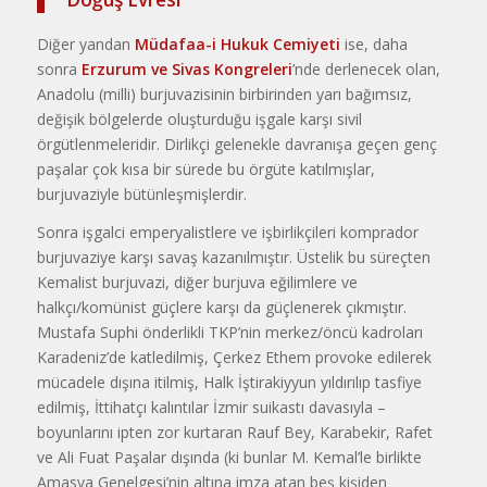
Diğer yandan
Müdafaa-i Hukuk Cemiyeti
ise, daha
sonra
Erzurum ve Sivas Kongreleri
’nde derlenecek olan,
Anadolu (milli) burjuvazisinin birbirinden yarı bağımsız,
değişik bölgelerde oluşturduğu işgale karşı sivil
örgütlenmeleridir. Dirlikçi gelenekle davranışa geçen genç
paşalar çok kısa bir sürede bu örgüte katılmışlar,
burjuvaziyle bütünleşmişlerdir.
Sonra işgalci emperyalistlere ve işbirlikçileri komprador
burjuvaziye karşı savaş kazanılmıştır. Üstelik bu süreçten
Kemalist burjuvazi, diğer burjuva eğilimlere ve
halkçı/komünist güçlere karşı da güçlenerek çıkmıştır.
Mustafa Suphi önderlikli TKP’nin merkez/öncü kadroları
Karadeniz’de katledilmiş, Çerkez Ethem provoke edilerek
mücadele dışına itilmiş, Halk İştirakiyyun yıldırılıp tasfiye
edilmiş, İttihatçı kalıntılar İzmir suikastı davasıyla –
boyunlarını ipten zor kurtaran Rauf Bey, Karabekir, Rafet
ve Ali Fuat Paşalar dışında (ki bunlar M. Kemal’le birlikte
Amasya Genelgesi’nin altına imza atan beş kişiden