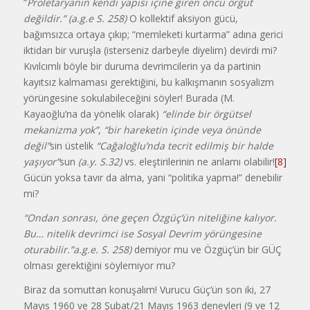
“
Proletaryanın kendi yapısı içine giren öncü örgüt
değildir.” (a.g.e S. 258)
O kollektif aksiyon gücü,
bağımsızca ortaya çıkıp; “memleketi kurtarma” adına gerici
iktidarı bir vuruşla (isterseniz darbeyle diyelim) devirdi mi?
Kıvılcımlı böyle bir duruma devrimcilerin ya da partinin
kayıtsız kalmaması gerektiğini, bu kalkışmanın sosyalizm
yörüngesine sokulabileceğini söyler! Burada (M.
Kayaoğlu’na da yönelik olarak)
“elinde bir örgütsel
mekanizma yok”
,
“bir hareketin içinde veya önünde
değil”
sin üstelik
“Cağaloğlu’nda
tecrit edilmiş bir halde
yaşıyor”
sun
(a.y. S.32)
vs. eleştirilerinin ne anlamı olabilir!
[8]
Gücün yoksa tavır da alma, yani “politika yapma!” denebilir
mi?
“Ondan sonrası, öne geçen Özgüç’ün niteliğine kalıyor.
Bu… nitelik devrimci ise Sosyal Devrim yörüngesine
oturabilir.”a.g.e. S. 258)
demiyor mu ve Özgüç’ün bir GÜÇ
olması gerektiğini söylemiyor mu?
Biraz da somuttan konuşalım! Vurucu Güç’ün son iki, 27
Mayıs 1960 ve 28 Şubat/21 Mayıs 1963 deneyleri (9 ve 12