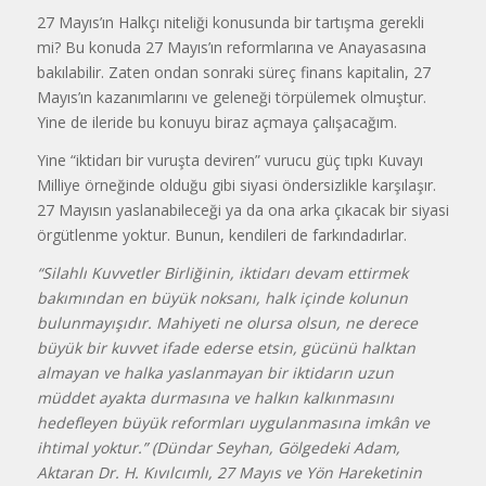
27 Mayıs’ın Halkçı niteliği konusunda bir tartışma gerekli
mi? Bu konuda 27 Mayıs’ın reformlarına ve Anayasasına
bakılabilir. Zaten ondan sonraki süreç finans kapitalin, 27
Mayıs’ın kazanımlarını ve geleneği törpülemek olmuştur.
Yine de ileride bu konuyu biraz açmaya çalışacağım.
Yine “iktidarı bir vuruşta deviren” vurucu güç tıpkı Kuvayı
Milliye örneğinde olduğu gibi siyasi öndersizlikle karşılaşır.
27 Mayısın yaslanabileceği ya da ona arka çıkacak bir siyasi
örgütlenme yoktur. Bunun, kendileri de farkındadırlar.
“Silahlı Kuvvetler Birliğinin, iktidarı devam ettirmek
bakımından en büyük noksanı, halk içinde kolunun
bulunmayışıdır. Mahiyeti ne olursa olsun, ne derece
büyük bir kuvvet ifade ederse etsin, gücünü halktan
almayan ve halka yaslanmayan bir iktidarın uzun
müddet ayakta durmasına ve halkın kalkınmasını
hedefleyen büyük reformları uygulanmasına imkân ve
ihtimal yoktur.” (Dündar Seyhan, Gölgedeki Adam,
Aktaran Dr. H. Kıvılcımlı, 27 Mayıs ve Yön Hareketinin