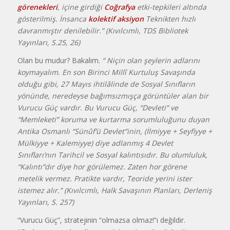
görenekleri
, içine girdiği
Coğrafya
etki-tepkileri altında
gösterilmiş. İnsanca
kolektif aksiyon
Teknikten hızlı
davranmıştır denilebilir.” (Kıvılcımlı, TDS Bibliotek
Yayınları, S.25, 26)
Olan bu mudur? Bakalım.
“ Niçin olan şeylerin adlarını
koymayalım. En son Birinci Millî Kurtuluş Savaşında
olduğu gibi, 27 Mayıs ihtilâlinde de Sosyal Sınıfların
yönünde, neredeyse bağımsızmışça görüntüler alan bir
Vurucu Güç vardır. Bu Vurucu Güç, “Devleti” ve
“Memleketi” koruma ve kurtarma sorumluluğunu duyan
Antika Osmanlı “Sünûf’ü Devlet”inin, (İlmiyye + Seyfiyye +
Mülkiyye + Kalemiyye) diye adlanmış 4 Devlet
Sınıfları’nın Tarihcil ve Sosyal kalıntısıdır. Bu olumluluk,
“Kalıntı”dır diye hor görülemez. Zaten hor görene
metelik vermez. Pratikte vardır, Teoride yerini ister
istemez alır.” (Kıvılcımlı, Halk Savaşının Planları, Derleniş
Yayınları, S. 257)
“Vurucu Güç”, stratejinin “olmazsa olmaz!”ı değildir.