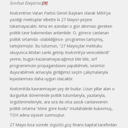
Sınıfsal Eleştirisi)
[9]
Kıvılcımlı’nın Vatan Partisi Genel Başkanı olarak MBK’ya
yazdığı mektuplar elbette ki 27 Mayıs’ı peşine
takamayacaktı. Ama en azından o gün alınması gereken
politik tavır bakımından anlamlıdır. O, görece canlanan
politik ortamda -olabildiğince- programını tartışmış,
tartıştırmıştır. Bu tutumun, “27 Mayısçılar mektubu
okuyunca iktidarı sanki getirip Kıvılcımlı’ya vereceklerdi”
yerine, bugün kazanamayacağımızı bile bile, sırf
programımızın propagandasını yapabilmek, sesimizi
duyurabilmek amacıyla girdiğimiz seçim çalışmalarıyla
kıyaslanması daha uygun olacaktır.
Kıvılcımlı’da kavranmayan şey de budur. Uzun yıllar alan o
durgunluk döneminde politik tutumlarıyla, yazılarıyla,
örgütlenmeleriyle, ara sıra da olsa azıcık canlanıveren
politik ortama “etine göre budu” müdahalede bulunmuş,
TDH adına siyaset sunmuştur.
27 Mayıs kısa sürede
örgütlü güç
finans kapital tarafından