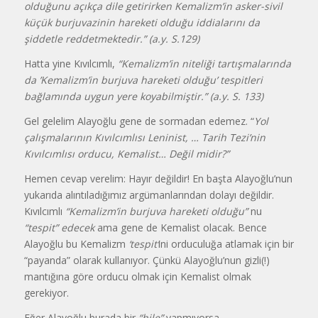
olduğunu açıkça dile getirirken Kemalizm’in asker-sivil
küçük burjuvazinin hareketi olduğu iddialarını da
şiddetle reddetmektedir.” (a.y. S.129)
Hatta yine Kıvılcımlı,
“Kemalizm’in niteliği tartışmalarında
da ’Kemalizm’in burjuva hareketi olduğu’ tespitleri
bağlamında uygun yere koyabilmiştir.” (a.y. S. 133)
Gel gelelim Alayoğlu gene de sormadan edemez. “
Yol
çalışmalarının Kıvılcımlısı Leninist, … Tarih Tezi’nin
Kıvılcımlısı orducu, Kemalist… Değil midir?”
Hemen cevap verelim: Hayır değildir! En başta Alayoğlu’nun
yukarıda alıntıladığımız argümanlarından dolayı değildir.
Kıvılcımlı
“Kemalizm’in burjuva hareketi olduğu”
nu
“tespit” edecek
ama gene de Kemalist olacak. Bence
Alayoğlu bu Kemalizm
‘tespit’
ini orduculuğa atlamak için bir
“payanda” olarak kullanıyor. Çünkü Alayoğlu’nun gizli(!)
mantığına göre orducu olmak için Kemalist olmak
gerekiyor.
Eğer Alayoğlu burada bir
“hile”
yapmıyorsa,