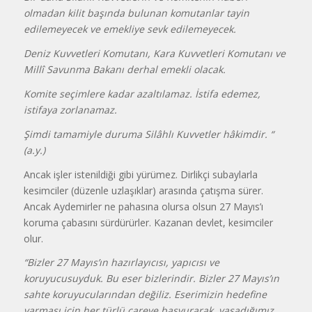
olmadan kilit başında bulunan komutanlar tayin
edilemeyecek ve emekliye sevk edilemeyecek.
Deniz Kuvvetleri Komutanı, Kara Kuvvetleri Komutanı ve
Millî Savunma Bakanı derhal emekli olacak.
Komite seçimlere kadar azaltılamaz. İstifa edemez,
istifaya zorlanamaz.
Şimdi tamamiyle duruma Silâhlı Kuvvetler hâkimdir. “
(a.y.)
Ancak işler istenildiği gibi yürümez. Dirlikçi subaylarla
kesimciler (düzenle uzlaşıklar) arasında çatışma sürer.
Ancak Aydemirler ne pahasına olursa olsun 27 Mayıs’ı
koruma çabasını sürdürürler. Kazanan devlet, kesimciler
olur.
“Bizler 27 Mayıs’ın hazırlayıcısı, yapıcısı ve
koruyucusuyduk. Bu eser bizlerindir. Bizler 27 Mayıs’ın
sahte koruyucularından değiliz. Eserimizin hedefine
varması için her türlü çareye başvurarak, yaşadığımız