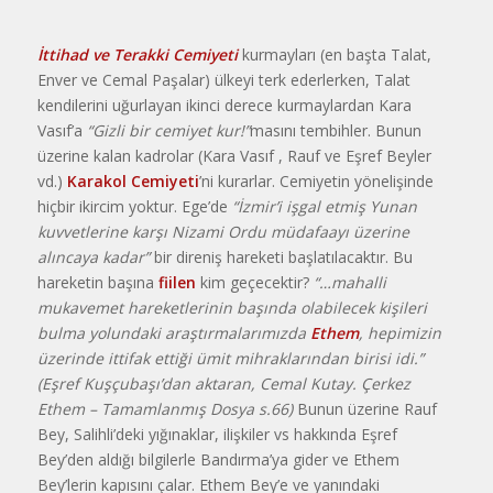
İttihad ve Terakki Cemiyeti
kurmayları (en başta Talat,
Enver ve Cemal Paşalar) ülkeyi terk ederlerken, Talat
kendilerini uğurlayan ikinci derece kurmaylardan Kara
Vasıf’a
“Gizli bir cemiyet kur!”
masını tembihler. Bunun
üzerine kalan kadrolar (Kara Vasıf , Rauf ve Eşref Beyler
vd.)
Karakol
Cemiyeti
’ni kurarlar. Cemiyetin yönelişinde
hiçbir ikircim yoktur. Ege’de
“İzmir’i işgal etmiş Yunan
kuvvetlerine karşı Nizami Ordu müdafaayı üzerine
alıncaya kadar”
bir direniş hareketi başlatılacaktır. Bu
hareketin başına
fiilen
kim geçecektir?
“…mahalli
mukavemet hareketlerinin başında olabilecek kişileri
bulma yolundaki araştırmalarımızda
Ethem
, hepimizin
üzerinde ittifak ettiği ümit mihraklarından birisi idi.”
(Eşref Kuşçubaşı’dan aktaran, Cemal Kutay. Çerkez
Ethem – Tamamlanmış Dosya s.66)
Bunun üzerine Rauf
Bey, Salihli’deki yığınaklar, ilişkiler vs hakkında Eşref
Bey’den aldığı bilgilerle Bandırma’ya gider ve Ethem
Bey’lerin kapısını çalar. Ethem Bey’e ve yanındaki