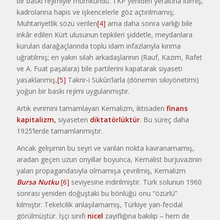
bir baskı rejimiyle mümkündü. TKP yeniden yeraltına itilmiş,
kadrolarına hapis ve işkencelerle göz açtırılmamış;
Muhtariyetlik sözü verilen
[4]
ama daha sonra varlığı bile
inkâr edilen Kürt ulusunun tepkileri şiddetle, meydanlara
kurulan darağaçlarında toplu idam infazlarıyla kırıma
uğratılmış; en yakın silah arkadaşlarının (Rauf, Kazım, Rafet
ve A. Fuat paşalara) bile partilerini kapatarak siyaseti
yasaklanmış,
[5]
Takrir-i Sükûn’larla (dönemin sıkıyönetimi)
yoğun bir baskı rejimi uygulanmıştır.
Artık evrimini tamamlayan Kemalizm, iktisaden
finans
kapitalizm,
siyaseten
diktatörlüktür
. Bu süreç daha
1925’lerde tamamlanmıştır.
Ancak gelişimin bu seyri ve varılan nokta kavranamamış,
aradan geçen uzun onyıllar boyunca, Kemalist burjuvazinin
yalan propagandasıyla olmamışa çevrilmiş, Kemalizm
Bursa Nutku
[6]
seviyesine indirilmiştir. Türk solunun 1960
sonrası yeniden doğuştaki bu bönlüğü onu “özürlü”
kılmıştır. Tekelcilik anlaşılamamış, Türkiye yarı-feodal
görülmüştür. İşçi sınıfı
nicel
zayıflığına bakılıp – hem de