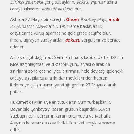
Dirlikçi gelenekli
genç subayların,
yoksul yığınlar
adına
ortaya çıkıveren
kolektif aksiyon
udur.
Aslında 27 Mayıs bir süreçtir.
Önceli
9 subay olayı,
ardılı
22 Şubat/21 Mayıs
’lardır. 1954’lerde başlayan ilk
örgütlenme vuruş aşamasına geldiğinde deşifre olur.
İhbara uğrayan subaylardan
dokuzu
sorgulanır ve beraat
ederler.
Ancak örgüt dağılmaz. Semiren finans kapital partisi DP’nin
iyice azgınlaşması ve diktatörlüğünü siyasi olarak da
sınırlarını zorlarcasına iyice artırması; hele devletçi gelenekli
orduyu aşağılarcasına iktidar mevkilerinden hepten
itelemeye çalışmasının yarattığı gerilim 27 Mayıs olarak
patlar.
Hükümet devrilir, üyeleri tutuklanır. Cumhurbaşkanı C.
Bayar bile Çankaya’yı basan grubun başındaki Süvari
Yüzbaşı Fethi Gürcan’ın kararlı tutumuyla ve Muhafız
Alayının kararsız da olsa ihtilalcilere katılımıyla
enterne
edilir.