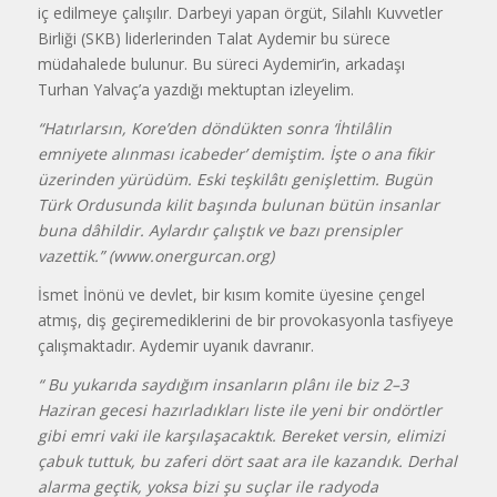
iç edilmeye çalışılır. Darbeyi yapan örgüt, Silahlı Kuvvetler
Birliği (SKB) liderlerinden Talat Aydemir bu sürece
müdahalede bulunur. Bu süreci Aydemir’in, arkadaşı
Turhan Yalvaç’a yazdığı mektuptan izleyelim.
“Hatırlarsın, Kore’den döndükten sonra ‘İhtilâlin
emniyete alınması icabeder’ demiştim. İşte o ana fikir
üzerinden yürüdüm. Eski teşkilâtı genişlettim. Bugün
Türk Ordusunda kilit başında bulunan bütün insanlar
buna dâhildir. Aylardır çalıştık ve bazı prensipler
vazettik.” (www.onergurcan.org)
İsmet İnönü ve devlet, bir kısım komite üyesine çengel
atmış, diş geçiremediklerini de bir provokasyonla tasfiyeye
çalışmaktadır. Aydemir uyanık davranır.
“ Bu yukarıda saydığım insanların plânı ile biz 2–3
Haziran gecesi hazırladıkları liste ile yeni bir ondörtler
gibi emri vaki ile karşılaşacaktık. Bereket versin, elimizi
çabuk tuttuk, bu zaferi dört saat ara ile kazandık. Derhal
alarma geçtik, yoksa bizi şu suçlar ile radyoda