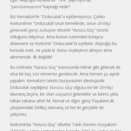
“yanılsamasının”
kaynağı nedir?
Biz Kemalizm’le “Orduculuk”u eşitlemiyoruz. Çünkü
Kıvılcımlı’nın “Orduculuk”unun temelinde, onun
dirlikçi
gelenekli genç subaylar
eksenli “Vurucu Güç” teorisi
olduğunu biliyoruz. Ama bunun üzerinden kolayca
atlanıverir ve Kıvılcımlı “Orduculuk”la eşitlenir. Alayoğlu bu
konuda evet, ne yazık ki -bunu söyleyince alınıyor ama
alınmamalı- ilk değildir!
Bu noktada “Vurucu Güç” konusunda tekrar gibi gelecek de
olsa bir kaç söz etmemiz gerekecek. Ama hemen şu ayırdı
yapalım: Kemalizm tekelci burjuvazinin ideolojisidir.
Orduculuk saydığınız
Vurucu Güç
olgusu ise bir
Dirlikçi
davranış biçimi, bir
ilkel sosyalist
gelenektir ve birinci şıkla
taban tabana zıttır! M. Kemal ve diğer genç Paşaların ilk
çıkışlarındaki Dirlikçi davranış izi her iki gerçekle de
çelişmez.
Kıvılcımlı’da “Vurucu Güç” elbette Tarih Devrim Sosyalizm