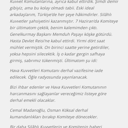
Kuvvet Komutanlarına, ayrıca kabul ettirdik. Şimdi demir
gibiyiz, ama bu kolay olmadı tabii. Eski ideal
arkadaşlarım, Türkiye’de her şeye hâkimdirler. Silâhlı
Kuvvetler şahsiyetini kazanmıştır. 7 Haziran’da Komiteye
bir ültimatom çektik, benim kalemimden çıktı.
Genelkurmay Başkanı Memduh Paşayı köşke götürdü.
Hasta Devlet Reisi’ne kabul ettirdi. Yirmi dört saat
mühlet vermiştik. On birinci saatte yerine getirdiler,
yoksa hepsini silecektik. İş o kadar gergin safhaya
girmiş, sabrımız tükenmişti. Ültimatom şu idi:
Hava Kuvvetleri Komutanı derhal vazifesine iade
edilecek. Öğle radyosunda yayınlanacak.
Bizi ihbar edenler ve Hava Kuvvetleri Komutanının
harcanmasını sağlayanlar vereceğimiz listeye göre
derhal emekli olacaklar.
Cemal Madanoğlu, Osman Köksal derhal
kumandanlıkları bırakıp Komiteye dönecekler.
Bir daha Silâhlı Kuvvetlerin ve Komitenin haberi