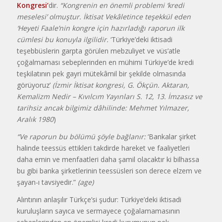
Kongresi’
dir.
“Kongrenin en önemli problemi ‘kredi
meselesi’ olmuştur. İktisat Vekâletince teşekkül eden
‘Heyeti Faale’nin kongre için hazırladığı raporun ilk
cümlesi bu konuyla ilgilidir.
‘Türkiye’deki iktisadi
teşebbüslerin garpta görülen mebzuliyet ve vüs’atle
çoğalmaması sebeplerinden en mühimi Türkiye’de kredi
teşkilatının pek gayri mütekâmil bir şekilde olmasında
görüyoruz’
(İzmir İktisat kongresi, G. Ökçün. Aktaran,
Kemalizm Nedir – Kıvılcım Yayınları S. 12, 13. İmzasız ve
tarihsiz ancak bilgimiz dâhilinde: Mehmet Yılmazer,
Aralık 1980
)
“Ve raporun bu bölümü şöyle bağlanır:
‘Bankalar şirket
halinde teessüs ettikleri takdirde hareket ve faaliyetleri
daha emin ve menfaatleri daha şamil olacaktır ki bilhassa
bu gibi banka şirketlerinin teessüsleri son derece elzem ve
şayan-ı tavsiyedir.”
(age)
Alıntının anlaşılır Türkçe’si şudur: Türkiye’deki iktisadi
kuruluşların sayıca ve sermayece çoğalamamasının