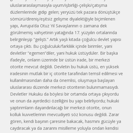
uluslararasılaşmasıyla uyum/işbirliği-çelişki/çatışma
düzlemlerinde gidip gelen; yeryüzü tek pazara dönüştükçe
sömürü/direniş/eşitsiz gelişme diyalektiğiyle biçimlenen
yapı, Avrupa’da Otuz Yıl Savaşlarının o zamana dek
görülmemiş vahşetinin yatağında 17. yüzyılın ortalarında
belirginleşip “gelişti.” Artık yaşlı kıtada çoğulcu devlet yapısı
ortaya çıktı. Bu çoğulculuk/farklılık içinde birimler, yani
devletler “egemen”diler, yani hukuk üstüydüler. Bir başka
ifadeyle, onların üzerinde bir üstün irade, bir merkezi
otorite mevcut değildi. Devletin bu hukuk üstü, en yüksek
iradesinin mutlak bir iç otorite tarafından temsil edilmesi ve
kullanılmasından daha da önemlisi, oluşmaya başlayan
uluslararası düzende merkezi otoritenin bulunmamasıydı.
Devletler Hukuku da böylesi bir ortamda ortaya çıkıyordu
ve onun da ayırdedici özelliğini bu yapı belirliyordu; hukuki
yaptırımların dayandırılacağı bir merkezi otorite, onun
kolluk kuvvetlerinin mevcudiyeti söz konusu değildi. Zarar
gören, kendi başının çaresine bakacak, hasmını gücüyle ya
caydıracak ya da zararını misilleme yoluyla ondan kendisi