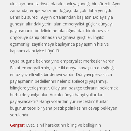
uluslaşmanın tarihsel olarak canlı yaşandığı bir süreçti. Aynı
zamanda, emperyalizmin doğuşu da çok daha yeniydi.
Lenin bu süreci I9.yy’ın ortalarından başlatır. Dolayısıyla
güneşin altındaki yerini alan emperyalist güçler dünyayı
paylaşmanın bedelinin ne olacağına dair bir deney ve
öngörüye sahip olmadan yağmaya giriştiler. İngiliz
egemenliği zayıflamaya başlayınca paylaşımın hızı ve
kapsam alanı iyice büyüdü.
Oysa bugüne bakınca yine emperyalist merkezler vardır.
Fakat emperyalizmin, içine iki dünya savaşının da sığdığı,
en az yüz elli yıllık bir deneyi vardır. Dünyayı pervasızca
paylaşmanın bedellerinin neler olabileceği yaşanmış,
bilinçlere yerleşmiştir. Olayların basitçe tekrarını beklemek
herhalde yanılgı olur. Ancak dünya hangi yollardan
paylaşılacaktır? Hangi yollardan yürünecektir? Bunlar
bugünün teori bir yana pratik politikasının cevap bekleyen
sorularıdır.
Gerger:
Evet, sınıf hareketinin bilinç ve belleğinin