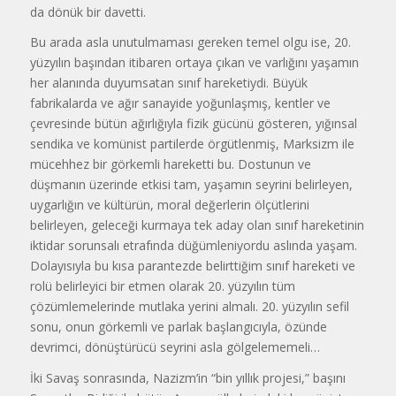
da dönük bir davetti.
Bu arada asla unutulmaması gereken temel olgu ise, 20.
yüzyılın başından itibaren ortaya çıkan ve varlığını yaşamın
her alanında duyumsatan sınıf hareketiydi. Büyük
fabrikalarda ve ağır sanayide yoğunlaşmış, kentler ve
çevresinde bütün ağırlığıyla fizik gücünü gösteren, yığınsal
sendika ve komünist partilerde örgütlenmiş, Marksizm ile
mücehhez bir görkemli hareketti bu. Dostunun ve
düşmanın üzerinde etkisi tam, yaşamın seyrini belirleyen,
uygarlığın ve kültürün, moral değerlerin ölçütlerini
belirleyen, geleceği kurmaya tek aday olan sınıf hareketinin
iktidar sorunsalı etrafında düğümleniyordu aslında yaşam.
Dolayısıyla bu kısa parantezde belirttiğim sınıf hareketi ve
rolü belirleyici bir etmen olarak 20. yüzyılın tüm
çözümlemelerinde mutlaka yerini almalı. 20. yüzyılın sefil
sonu, onun görkemli ve parlak başlangıcıyla, özünde
devrimci, dönüştürücü seyrini asla gölgelememeli…
İki Savaş sonrasında, Nazizm’in “bin yıllık projesi,” başını