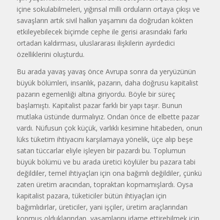
içine sokulabilmeleri, yığınsal milli orduların ortaya çıkışı ve
savaşların artık sivil halkın yaşamını da doğrudan kökten
etkileyebilecek biçimde cephe ile gerisi arasındaki farkı
ortadan kaldırması, uluslararası ilişkilerin ayırdedici
özelliklerini oluşturdu.
Bu arada yavaş yavaş önce Avrupa sonra da yeryüzünün
büyük bölümleri, insanlık, pazarın, daha doğrusu kapitalist
pazarın egemenliği altına giriyordu. Böyle bir süreç
başlamıştı. Kapitalist pazar farklı bir yapı taşır. Bunun
mutlaka üstünde durmalıyız. Ondan önce de elbette pazar
vardı. Nüfusun çok küçük, varlıklı kesimine hitabeden, onun
lüks tüketim ihtiyacını karşılamaya yönelik, üçe alıp beşe
satan tüccarlar eliyle işleyen bir pazardı bu. Toplumun
büyük bölümü ve bu arada üretici köylüler bu pazara tabi
değildiler, temel ihtiyaçları için ona bağımlı değildiler, çünkü
zaten üretim aracından, topraktan kopmamışlardı. Oysa
kapitalist pazara, tüketiciler bütün ihtiyaçları için
bağımlıdırlar, üreticiler, yani işçiler, üretim araçlarından
kopmuş olduklarından, yaşamlarını idame ettirebilmek için