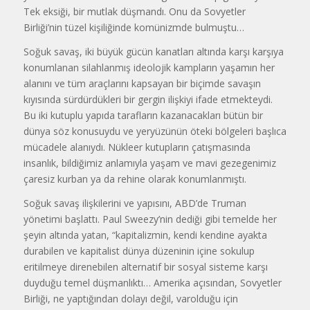
Tek eksiği, bir mutlak düşmandı. Onu da Sovyetler
Birliği’nin tüzel kişiliğinde komünizmde bulmuştu…
Soğuk savaş, iki büyük gücün kanatları altında karşı karşıya
konumlanan silahlanmış ideolojik kampların yaşamın her
alanını ve tüm araçlarını kapsayan bir biçimde savaşın
kıyısında sürdürdükleri bir gergin ilişkiyi ifade etmekteydi.
Bu iki kutuplu yapıda tarafların kazanacakları bütün bir
dünya söz konusuydu ve yeryüzünün öteki bölgeleri başlıca
mücadele alanıydı. Nükleer kutupların çatışmasında
insanlık, bildiğimiz anlamıyla yaşam ve mavi gezegenimiz
çaresiz kurban ya da rehine olarak konumlanmıştı.
Soğuk savaş ilişkilerini ve yapısını, ABD’de Truman
yönetimi başlattı. Paul Sweezy’nin dediği gibi temelde her
şeyin altında yatan, “kapitalizmin, kendi kendine ayakta
durabilen ve kapitalist dünya düzeninin içine sokulup
eritilmeye direnebilen alternatif bir sosyal sisteme karşı
duyduğu temel düşmanlıktı… Amerika açısından, Sovyetler
Birliği, ne yaptığından dolayı değil, varolduğu için