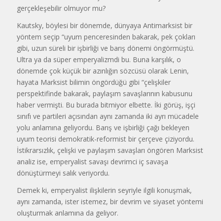
gerçekleşebilir olmuyor mu?
Kautsky, böylesi bir dönemde, dünyaya Antimarksist bir
yöntem seçip “uyum penceresinden bakarak, pek çokları
gibi, uzun süreli bir işbirliği ve barış dönemi öngörmüştü.
Ultra ya da süper emperyalizmdi bu. Buna karşılık, o
dönemde çok küçük bir azınlığın sözcüsü olarak Lenin,
hayata Marksist bilimin öngördüğü gibi “çelişkiler
perspektifinde bakarak, paylaşım savaşlarının kabusunu
haber vermişti. Bu burada bitmiyor elbette. İki görüş, işçi
sınıfı ve partileri açısından aynı zamanda iki ayrı mücadele
yolu anlamına geliyordu. Barış ve işbirliği çağı bekleyen
uyum teorisi demokratik-reformist bir çerçeve çiziyordu.
İstikrarsızlık, çelişki ve paylaşım savaşları öngören Marksist
analiz ise, emperyalist savaşı devrimci iç savaşa
dönüştürmeyi salık veriyordu.
Demek ki, emperyalist ilişkilerin seyriyle ilgili konuşmak,
aynı zamanda, ister istemez, bir devrim ve siyaset yöntemi
oluşturmak anlamına da geliyor.