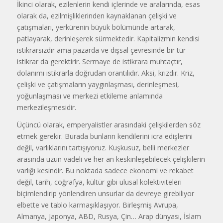
İkinci olarak, ezilenlerin kendi içlerinde ve aralarında, esas
olarak da, ezilmişliklerinden kaynaklanan çelişki ve
çatışmaları, yerkürenin büyük bölümünde artarak,
patlayarak, derinleşerek sürmektedir. Kapitalizmin kendisi
istikrarsızdır ama pazarda ve dışsal çevresinde bir tür
istikrar da gerektirir. Sermaye de istikrara muhtaçtır,
dolanımı istikrarla doğrudan orantılıdır. Aksi, krizdir. Kriz,
çelişki ve çatışmaların yaygınlaşması, derinleşmesi,
yoğunlaşması ve merkezi etkileme anlamında
merkezileşmesidir.
Üçüncü olarak, emperyalistler arasındaki çelişkilerden söz
etmek gerekir. Burada bunların kendilerini icra edişlerini
değil, varlıklarını tartışıyoruz. Kuşkusuz, belli merkezler
arasında uzun vadeli ve her an keskinleşebilecek çelişkilerin
varlığı kesindir. Bu noktada sadece ekonomi ve rekabet
değil, tarih, coğrafya, kültür gibi ulusal kolektiviteleri
biçimlendirip yönlendiren unsurlar da devreye girebiliyor
elbette ve tablo karmaşıklaşıyor. Birleşmiş Avrupa,
Almanya, Japonya, ABD, Rusya, Çin… Arap dünyası, İslam