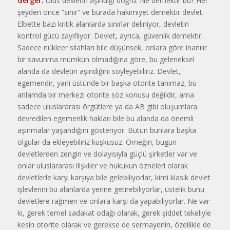
Gerger:
Ulus devletin aşındığı doğru. Ne demektir bu? Her
şeyden önce “sınır” ve burada hakimiyet demektir devlet.
Elbette bazı kritik alanlarda sınırlar deliniyor, devletin
kontrol gücü zayıflıyor. Devlet, ayrıca, güvenlik demektir.
Sadece nükleer silahları bile düşünsek, onlara göre inanılır
bir savunma mümkün olmadığına göre, bu geleneksel
alanda da devletin aşındığını söyleyebiliriz. Devlet,
egemendir, yani üstünde bir başka otorite tanımaz, bu
anlamda bir merkezi otorite söz konusu değildir, ama
sadece uluslararası örgütlere ya da AB gibi oluşumlara
devredilen egemenlik hakları bile bu alanda da önemli
aşınmalar yaşandığını gösteriyor. Bütün bunlara başka
olgular da ekleyebiliriz kuşkusuz. Örneğin, bugün
devletlerden zengin ve dolayısıyla güçlü şirketler var ve
onlar uluslararası ilişkiler ve hukukun özneleri olarak
devletlerle karşı karşıya bile gelebiliyorlar, kimi klasik devlet
işlevlerini bu alanlarda yerine getirebiliyorlar, üstelik bunu
devletlere rağmen ve onlara karşı da yapabiliyorlar. Ne var
ki, gerek temel sadakat odağı olarak, gerek şiddet tekeliyle
kesin otorite olarak ve gerekse de sermayenin, özellikle de