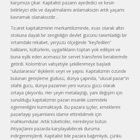
karşımıza çıkar. Kapitalist pazarın ayırdedici ve kesin
belirleyici etki ve dayatmalarını anlamaksızın artık yaşamı
kavramak olanaksızdır…
Ticaret kapitalizminin merkantilizminde, esas olarak altın
stokuna dayalı bir zenginliğin devlet gücünü tanımladığı bir
ortamdaki rekabet, yeryüzü ölçeğinde “keşfedilen”
halkların, kültürlerin, uygarlıkların toptan yok edilişini ve
buna eşlik eden acımasız bir servet transferini beraberinde
getirdi. Kolomb’un vahşetiyle şekillenmeye başladı
“uluslararası” ilişkilerin seyri ve yapısı. Kapitalizmin özünde
bulunan genişleme güdüsü, dünya çapında, “ulusal pazar”ın
silahlı gücü, dünya pazarının yeni vurucu gücü olarak
ortaya çıkıyordu. Her şeyin metalaştığı, yani değişim için
sunulduğu kapitalizmin pazarı insanlık üzerindeki
egemenliğini kurmaktaydı. Bu pazara işçiler, emeklerini
pazarlayıp yaşamlarını idame ettirebilmek için
mahkumdular. Artık tüketiciler, neredeyse bütün
ihtiyaçlarını pazarda karşılayabilecek duruma
indirgenmişlerdi. Kapitalist bile pazara bağımlıydı, çünkü