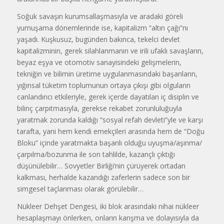
Soğuk savaşın kurumsallaşmasıyla ve aradaki göreli
yumuşama dönemlerinde ise, kapitalizm “altın çağı”nı
yaşadı. Kuşkusuz, bugünden bakınca, tekelci devlet
kapitalizminin, gerek silahlanmanın ve irili ufaklı savaşların,
beyaz eşya ve otomotiv sanayisindeki gelişmelerin,
tekniğin ve bilimin üretime uygulanmasındaki başarıların,
yığınsal tüketim toplumunun ortaya çıkışı gibi olguların
canlandırıcı etkileriyle, gerek içerde dayatılan iç disiplin ve
bilinç çarpıtmasıyla, gerekse rekabet zorunluluğuyla
yaratmak zorunda kaldığı “sosyal refah devleti”yle ve karşı
tarafta, yani hem kendi emekçileri arasında hem de “Doğu
Bloku” içinde yaratmakta başarılı olduğu uyuşma/aşınma/
çarpılma/bozunma ile son tahlilde, kazançlı çıktığı
düşünülebilir… Sovyetler Birliği’nin çürüyerek ortadan
kalkması, herhalde kazandığı zaferlerin sadece son bir
simgesel taçlanması olarak görülebilir…
Nükleer Dehşet Dengesi, iki blok arasındaki nihai nükleer
hesaplaşmayı önlerken, onların karışma ve dolayısıyla da