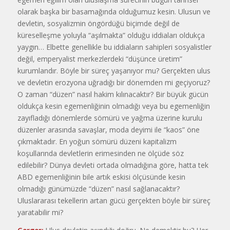
olarak başka bir basamağında olduğumuz kesin. Ulusun ve
devletin, sosyalizmin öngördüğü biçimde değil de
küreselleşme yoluyla “aşılmakta” olduğu iddiaları oldukça
yaygın… Elbette genellikle bu iddiaların sahipleri sosyalistler
değil, emperyalist merkezlerdeki “düşünce üretim”
kurumlandır. Böyle bir süreç yaşanıyor mu? Gerçekten ulus
ve devletin erozyona uğradığı bir dönemden mi geçiyoruz?
O zaman “düzen” nasıl hakim kılınacaktır? Bir büyük gücün
oldukça kesin egemenliğinin olmadığı veya bu egemenliğin
zayıfladığı dönemlerde sömürü ve yağma üzerine kurulu
düzenler arasında savaşlar, moda deyimi ile “kaos” öne
çıkmaktadır. En yoğun sömürü düzeni kapitalizm
koşullarında devletlerin erimesinden ne ölçüde söz
edilebilir? Dünya devleti ortada olmadığına göre, hatta tek
ABD egemenliğinin bile artık eskisi ölçüsünde kesin
olmadığı günümüzde “düzen” nasıl sağlanacaktır?
Uluslararası tekellerin artan gücü gerçekten böyle bir süreç
yaratabilir mi?