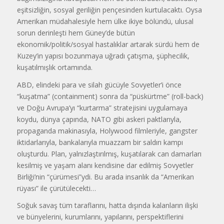
eşitsizliğin, sosyal geriliğin pençesinden kurtulacaktı. Oysa
Amerikan müdahalesiyle hem ülke ikiye bölündü, ulusal
sorun derinleşti hem Güney’de bütün
ekonomik/politik/sosyal hastalıklar artarak sürdü hem de
Kuzey’in yapısı bozunmaya uğradı çatışma, şüphecilik,
kuşatılmışlık ortamında.
ABD, elindeki para ve silah gücüyle Sovyetler’i önce
“kuşatma” (containment) sonra da “püskürtme” (roll-back)
ve Doğu Avrupa’yı “kurtarma” stratejisini uygulamaya
koydu, dünya çapında, NATO gibi askeri paktlarıyla,
propaganda makinasıyla, Holywood filmleriyle, gangster
iktidarlarıyla, bankalarıyla muazzam bir saldırı kampı
oluşturdu. Plan, yalnızlaştırılmış, kuşatılarak can damarları
kesilmiş ve yaşam alanı kendisine dar edilmiş Sovyetler
Birliği’nin “çürümesi”ydi. Bu arada insanlık da “Amerikan
rüyası” ile çürütülecekti…
Soğuk savaş tüm taraflarını, hatta dışında kalanların ilişki
ve bünyelerini, kurumlarını, yapılarını, perspektiflerini