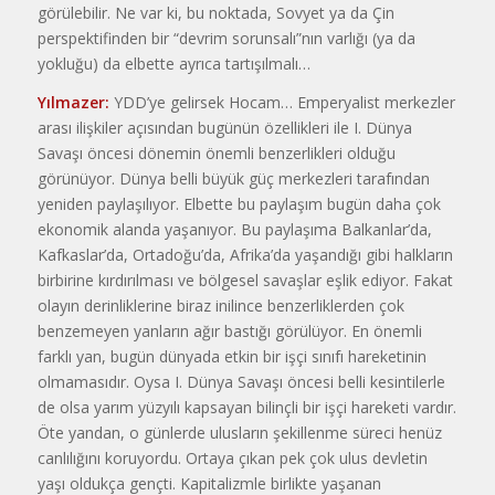
görülebilir. Ne var ki, bu noktada, Sovyet ya da Çin
perspektifinden bir “devrim sorunsalı”nın varlığı (ya da
yokluğu) da elbette ayrıca tartışılmalı…
Yılmazer:
YDD’ye gelirsek Hocam… Emperyalist merkezler
arası ilişkiler açısından bugünün özellikleri ile I. Dünya
Savaşı öncesi dönemin önemli benzerlikleri olduğu
görünüyor. Dünya belli büyük güç merkezleri tarafından
yeniden paylaşılıyor. Elbette bu paylaşım bugün daha çok
ekonomik alanda yaşanıyor. Bu paylaşıma Balkanlar’da,
Kafkaslar’da, Ortadoğu’da, Afrika’da yaşandığı gibi halkların
birbirine kırdırılması ve bölgesel savaşlar eşlik ediyor. Fakat
olayın derinliklerine biraz inilince benzerliklerden çok
benzemeyen yanların ağır bastığı görülüyor. En önemli
farklı yan, bugün dünyada etkin bir işçi sınıfı hareketinin
olmamasıdır. Oysa I. Dünya Savaşı öncesi belli kesintilerle
de olsa yarım yüzyılı kapsayan bilinçli bir işçi hareketi vardır.
Öte yandan, o günlerde ulusların şekillenme süreci henüz
canlılığını koruyordu. Ortaya çıkan pek çok ulus devletin
yaşı oldukça gençti. Kapitalizmle birlikte yaşanan