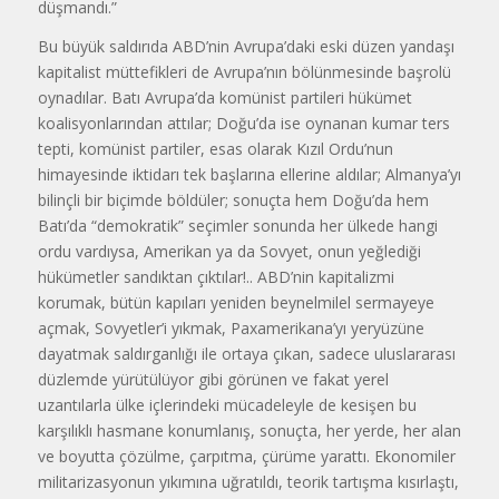
düşmandı.”
Bu büyük saldırıda ABD’nin Avrupa’daki eski düzen yandaşı
kapitalist müttefikleri de Avrupa’nın bölünmesinde başrolü
oynadılar. Batı Avrupa’da komünist partileri hükümet
koalisyonlarından attılar; Doğu’da ise oynanan kumar ters
tepti, komünist partiler, esas olarak Kızıl Ordu’nun
himayesinde iktidarı tek başlarına ellerine aldılar; Almanya’yı
bilinçli bir biçimde böldüler; sonuçta hem Doğu’da hem
Batı’da “demokratik” seçimler sonunda her ülkede hangi
ordu vardıysa, Amerikan ya da Sovyet, onun yeğlediği
hükümetler sandıktan çıktılar!.. ABD’nin kapitalizmi
korumak, bütün kapıları yeniden beynelmilel sermayeye
açmak, Sovyetler’i yıkmak, Paxamerikana’yı yeryüzüne
dayatmak saldırganlığı ile ortaya çıkan, sadece uluslararası
düzlemde yürütülüyor gibi görünen ve fakat yerel
uzantılarla ülke içlerindeki mücadeleyle de kesişen bu
karşılıklı hasmane konumlanış, sonuçta, her yerde, her alan
ve boyutta çözülme, çarpıtma, çürüme yarattı. Ekonomiler
militarizasyonun yıkımına uğratıldı, teorik tartışma kısırlaştı,