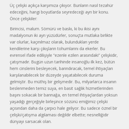
Üç çelişki açıkça karşımıza çıkıyor. Bunların nasıl tezahür
edeceğini, hangi boyutlarda seyredeceği ayrı bir konu.
Önce çelişkiler:
Birincisi, malum. Sömürü ve baskı, ki bu ikisi aynı
madalyonun iki ayrı yüzüdürler, sonuçta mutlaka birlikte
var olurlar, kaçınılmaz olarak, bulundukları yerde
kendilerine karşı çıkışların tohumlarını da ekerler. Bu
evrensel ifade edilişiyle “ezenle ezilen arasındaki” çelişkidir,
çatışmadır. Bugün uzun tarihinde insanoğlu ilk kez, bütün
hem cinslerini besleyecek, barındıracak, temel ihtiyaçları
karşılanabilecek bir düzeyde yaşatabilecek duruma
gelmiştir. Bu müthiş bir gelişmedir. Bu, milyarlarca insanın
beslenmeden temiz suya, en basit sağlık hizmetlerinden
başını sokacak bir barınağa, en temel ihtiyaçlardan yoksun
yaşadığı gerçeğiyle birleşince sözünü emiğimiz çelişki
açısından daha da çarpıcı hale geliyor. Bu sadece öznel bir
çelişki/çatışma algılaması değildir elbette; nesnelliğidir
dünyayı sarsacak olan.