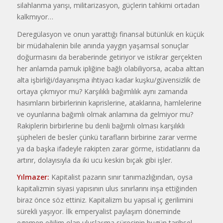
silahlanma yarışı, militarizasyon, güçlerin tahkimi ortadan
kalkmıyor…
Deregülasyon ve onun yarattığı finansal bütünlük en küçük
bir müdahalenin bile anında yaygın yaşamsal sonuçlar
doğurmasını da beraberinde getiriyor ve istikrar gerçekten
her anlamda pamuk ipliğine bağlı olabiliyorsa, acaba alttan
alta işbirliği/dayanışma ihtiyacı kadar kuşku/güvensizlik de
ortaya çıkmıyor mu? Karşılıklı bağımlılık aynı zamanda
hasımların birbirlerinin kaprislerine, ataklarına, hamlelerine
ve oyunlarına bağımlı olmak anlamına da gelmiyor mu?
Rakiplerin birbirlerine bu denli bağımlı olması karşılıklı
şüpheleri de besler çünkü tarafların birbirine zarar verme
ya da başka ifadeyle rakipten zarar görme, istidatlarını da
artırır, dolayısıyla da iki ucu keskin bıçak gibi işler.
Yılmazer:
Kapitalist pazarın sınır tanımazlığından, oysa
kapitalizmin siyasi yapısının ulus sınırlarını inşa ettiğinden
biraz önce söz ettiniz. Kapitalizm bu yapısal iç gerilimini
sürekli yaşıyor. İlk emperyalist paylaşım döneminde
egemen eğilim olan uluslaşma sürecinin bugün tarihsel