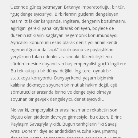
Üzerinde güneş batmayan Britanya imparatorluğu, bir tür,
“güç dengeleyicisi”ydi. Birbirlerinin güçlerini dengeleyen
hasım ittifaklar karşısında, İngiltere, dengenin bozulmasını,
ağırlığını gerekli yana kaydırarak önleyen, böylece de
düzenin istikrarını sağlayan hegemonik konumundaydı.
Ayrıcalıklı konumunu esas olarak deniz yollarının kendi
egemenliği altında “açık” tutulmasına ve paylaştıkları
yeryüzünü talan edenler arasındaki düzenli ilişkilerin
sürdürülmesine dayandıran baş emperyalist güçtü İngiltere.
Bu tek kutuplu bir dünya değildi. İngiltere, oynak bir
statükoyu koruyordu. Dünyayı kendi yaşam biçiminin
kalıbına dökmeye soyunan bir mutlak hakim değil, eşit
sömürücüler arasında birinci ve dengeleyici olmaya
soyunan bir gevşek dengeleyici, denetleyiciydi…
Ne var ki, emperyalistler arası hasmane rekabetin son
ölçütü olan şiddetin devreye girmesiyle, bu düzen, Birinci
Paylaşım Savaşı’yla yıkıldı. Bugün tarihçilerin “İki Savaş
Arası Dönem” diye adlandırdıkları vuzuha kavuşmamış,