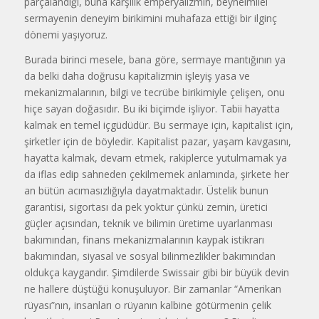
parçalandığı, buna karşılık emperyalizmin, beynelmilel
sermayenin deneyim birikimini muhafaza ettiği bir ilginç
dönemi yaşıyoruz.
Burada birinci mesele, bana göre, sermaye mantığının ya
da belki daha doğrusu kapitalizmin işleyiş yasa ve
mekanizmalarının, bilgi ve tecrübe birikimiyle çelişen, onu
hiçe sayan doğasıdır. Bu iki biçimde işliyor. Tabii hayatta
kalmak en temel içgüdüdür. Bu sermaye için, kapitalist için,
şirketler için de böyledir. Kapitalist pazar, yaşam kavgasını,
hayatta kalmak, devam etmek, rakiplerce yutulmamak ya
da iflas edip sahneden çekilmemek anlamında, şirkete her
an bütün acımasızlığıyla dayatmaktadır. Üstelik bunun
garantisi, sigortası da pek yoktur çünkü zemin, üretici
güçler açısından, teknik ve bilimin üretime uyarlanması
bakımından, finans mekanizmalarının kaypak istikrarı
bakımından, siyasal ve sosyal bilinmezlikler bakımından
oldukça kaygandır. Şimdilerde Swissair gibi bir büyük devin
ne hallere düştüğü konuşuluyor. Bir zamanlar “Amerikan
rüyası”nın, insanları o rüyanın kalbine götürmenin çelik