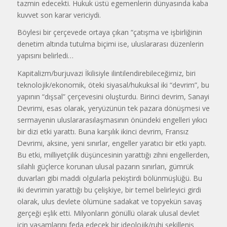
tazmin edecekti. Hukuk üstü egemenlerin dünyasında kaba
kuvvet son karar vericiydi.
Böylesi bir çerçevede ortaya çıkan “çatışma ve işbirliğinin
denetim altında tutulma biçimi ise, uluslararası düzenlerin
yapısını belirledi…
Kapitalizm/burjuvazi İkilisiyle ilintilendirebileceğimiz, biri
teknolojik/ekonomik, öteki siyasal/hukuksal iki “devrim”, bu
yapının “dışsal” çerçevesini oluşturdu. Birinci devrim, Sanayi
Devrimi, esas olarak, yeryüzünün tek pazara dönüşmesi ve
sermayenin uluslararasılaşmasının önündeki engelleri yıkıcı
bir dizi etki yarattı. Buna karşılık ikinci devrim, Fransız
Devrimi, aksine, yeni sınırlar, engeller yaratıcı bir etki yaptı.
Bu etki, milliyetçilik düşüncesinin yarattığı zihni engellerden,
silahlı güçlerce korunan ulusal pazarın sınırları, gümrük
duvarları gibi maddi olgularla pekiştirdi bölünmüşlüğü. Bu
iki devrimin yarattığı bu çelişkiye, bir temel belirleyici girdi
olarak, ulus devlete ölümüne sadakat ve topyekün savaş
gerçeği eşlik etti. Milyonların gönüllü olarak ulusal devlet
için yaşamlarını feda edecek bir ideolojik/ruhi şekilleniş