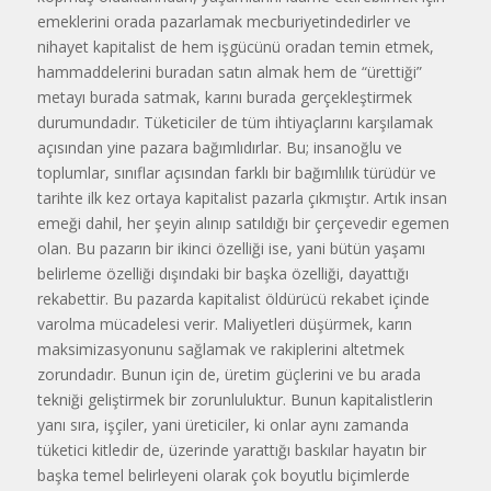
emeklerini orada pazarlamak mecburiyetindedirler ve
nihayet kapitalist de hem işgücünü oradan temin etmek,
hammaddelerini buradan satın almak hem de “ürettiği”
metayı burada satmak, karını burada gerçekleştirmek
durumundadır. Tüketiciler de tüm ihtiyaçlarını karşılamak
açısından yine pazara bağımlıdırlar. Bu; insanoğlu ve
toplumlar, sınıflar açısından farklı bir bağımlılık türüdür ve
tarihte ilk kez ortaya kapitalist pazarla çıkmıştır. Artık insan
emeği dahil, her şeyin alınıp satıldığı bir çerçevedir egemen
olan. Bu pazarın bir ikinci özelliği ise, yani bütün yaşamı
belirleme özelliği dışındaki bir başka özelliği, dayattığı
rekabettir. Bu pazarda kapitalist öldürücü rekabet içinde
varolma mücadelesi verir. Maliyetleri düşürmek, karın
maksimizasyonunu sağlamak ve rakiplerini altetmek
zorundadır. Bunun için de, üretim güçlerini ve bu arada
tekniği geliştirmek bir zorunluluktur. Bunun kapitalistlerin
yanı sıra, işçiler, yani üreticiler, ki onlar aynı zamanda
tüketici kitledir de, üzerinde yarattığı baskılar hayatın bir
başka temel belirleyeni olarak çok boyutlu biçimlerde