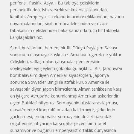
periferisi, Pasifik, Asya… Bu tabloya çelişkilerin
perspektifinden, istikrarsızlık ve kriz olasılıklarından,
kapitalist/emperyalist rekabetin acımasızlıklarından, pazarın
dayatmalarından, sınıflar mücadelesinden ve ozon
tabakasının deliklerinden bakarsanız ürkütücü bir tabloyla
karşılaşabilirsiniz.
Şimdi buralardan, hemen, bir III. Dünya Paylaşım Savaşı
sonucuna ulaşmayız kuşkusuz. Ama buna gerek de yoktur.
Çelişkileri, saflaşmalar, çatışmalar penceresinin
söyleyebileceği şeylerin çok olduğu açıktır… Biz, Japonya’yı
bombalayalım diyen Amerikalı siyasetçileri, Japonya
sonunda Sovyetler Birliği ile ittifak kurup Amerika ile
savaşabilir diyen Japon bilimcilerini, Alman tehlikesine karşı
en iyi çare Avrupa’da konumlanmış Amerikan askerleridir
diyen Batılılar’ı biliyoruz. Sermayenin uluslararasılaşması,
ulusal/merkezi kontrolü ortadan kaldırmıyor, şirketlerin
güçlenmesi, emperyalist sermayenin devlet bazındaki
örgütlenme ihtiyacına karşı daha geçerli bir model
sunamıyor ve bugünün emperyalist ortaklık dünyasında