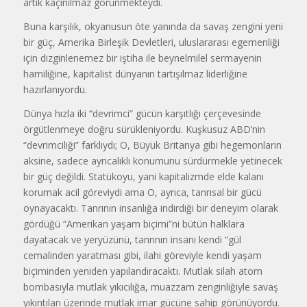
artık kaçınılmaz görünmekteydi.
Buna karşılık, okyanusun öte yanında da savaş zengini yeni
bir güç, Amerika Birleşik Devletleri, uluslararası egemenliği
için dizginlenemez bir iştiha ile beynelmilel sermayenin
hamiliğine, kapitalist dünyanın tartışılmaz liderliğine
hazırlanıyordu.
Dünya hızla iki “devrimci” gücün karşıtlığı çerçevesinde
örgütlenmeye doğru sürükleniyordu. Kuşkusuz ABD’nin
“devrimciliği” farklıydı; O, Büyük Britanya gibi hegemonların
aksine, sadece ayrıcalıklı konumunu sürdürmekle yetinecek
bir güç değildi. Statükoyu, yani kapitalizmde elde kalanı
korumak acil göreviydi ama O, ayrıca, tanrısal bir gücü
oynayacaktı. Tanrının insanlığa indirdiği bir deneyim olarak
gördüğü “Amerikan yaşam biçimi”ni bütün halklara
dayatacak ve yeryüzünü, tanrının insanı kendi “gül
cemalinden yaratması gibi, ilahi göreviyle kendi yaşam
biçiminden yeniden yapılandıracaktı. Mutlak silah atom
bombasıyla mutlak yıkıcılığa, muazzam zenginliğiyle savaş
yıkıntıları üzerinde mutlak imar gücüne sahip görünüyordu.