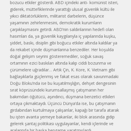
bozucu etkiler gösterdi. ABD içindeki anti- komünist isteri,
giderek, müttefiklerinde yarattığı ulusal güvenlik kültü ile
yıkıcı diktatörlüklerin, militarist darbelerin, düşünce
yaşamının zehirlenmesini, demokratik kurumların
çarpıklaşmasını getirdi. ABD’nin saldırılarının hedefi olan
hasımları da, ya güvenlik kaygılarıyla iç yapılarında kuşku,
şiddet, baskı, disiplin gibi boğucu etkiler altında kaldılar ya
da rekabet içinde düşmanlarına benzediler. Her koşulda
doğal gelişim seyrini gösteremediler, soğuk savaş
ortamının ezici baskıları altında kalıp ciddi bozunma ve
çürümelere uğradılar… Artık Çin, K. Kore, K. Vietnam gibi
bağlaşıklarla güçlenmiş ve fakat esas olarak savunmadaki
Doğu Bloku’nda ise bu kuşatılmışlığın, dehşet dengesinin
sırat köprüsündeki kurumsallaşmış çatışmanın her
bakımdan öğütücü, aşındırıcı, düşmana benzetici etkileri
ortaya çıkmaktaydı. Üçüncü Dünya’da ise, bu çatışmanın
girdabından kurtulmaya çalışanlar, kapağı bir tarafa atarak
bu işten avanta yemeye bakanlar, iki blok arasında gidip
gelerek şantaj politikası uygulayanlar, kendi içlerinde ve
aralarında bir başka hengame yaratmışlardı.