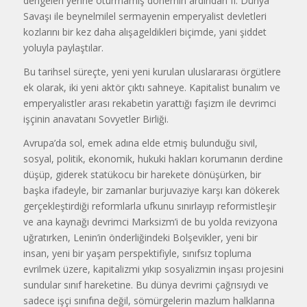
dengeleri yerine oturmamış dönemin ardından II. Dünya
Savaşı ile beynelmilel sermayenin emperyalist devletleri
kozlarını bir kez daha alışageldikleri biçimde, yani şiddet
yoluyla paylaştılar.
Bu tarihsel süreçte, yeni yeni kurulan uluslararası örgütlere
ek olarak, iki yeni aktör çıktı sahneye. Kapitalist bunalım ve
emperyalistler arası rekabetin yarattığı faşizm ile devrimci
işçinin anavatanı Sovyetler Birliği.
Avrupa’da sol, emek adına elde etmiş bulunduğu sivil,
sosyal, politik, ekonomik, hukuki hakları korumanın derdine
düşüp, giderek statükocu bir harekete dönüşürken, bir
başka ifadeyle, bir zamanlar burjuvaziye karşı kan dökerek
gerçekleştirdiği reformlarla ufkunu sınırlayıp reformistleşir
ve ana kaynağı devrimci Marksizm’i de bu yolda revizyona
uğratırken, Lenin’in önderliğindeki Bolşevikler, yeni bir
insan, yeni bir yaşam perspektifiyle, sınıfsız topluma
evrilmek üzere, kapitalizmi yıkıp sosyalizmin inşası projesini
sundular sınıf hareketine. Bu dünya devrimi çağrısıydı ve
sadece işçi sınıfına değil, sömürgelerin mazlum halklarına