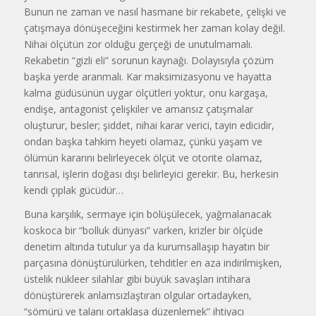
Bunun ne zaman ve nasıl hasmane bir rekabete, çelişki ve
çatışmaya dönüşeceğini kestirmek her zaman kolay değil.
Nihai ölçütün zor olduğu gerçeği de unutulmamalı.
Rekabetin “gizli eli” sorunun kaynağı. Dolayısıyla çözüm
başka yerde aranmalı. Kar maksimizasyonu ve hayatta
kalma güdüsünün uygar ölçütleri yoktur, onu kargaşa,
endişe, antagonist çelişkiler ve amansız çatışmalar
oluşturur, besler; şiddet, nihai karar verici, tayin edicidir,
ondan başka tahkim heyeti olamaz, çünkü yaşam ve
ölümün kararını belirleyecek ölçüt ve otorite olamaz,
tanrısal, işlerin doğası dışı belirleyici gerekir. Bu, herkesin
kendi çıplak gücüdür…
Buna karşılık, sermaye için bölüşülecek, yağmalanacak
koskoca bir “bolluk dünyası” varken, krizler bir ölçüde
denetim altında tutulur ya da kurumsallaşıp hayatın bir
parçasına dönüştürülürken, tehditler en aza indirilmişken,
üstelik nükleer silahlar gibi büyük savaşları intihara
dönüştürerek anlamsızlaştıran olgular ortadayken,
“sömürü ve talanı ortaklaşa düzenlemek” ihtiyacı