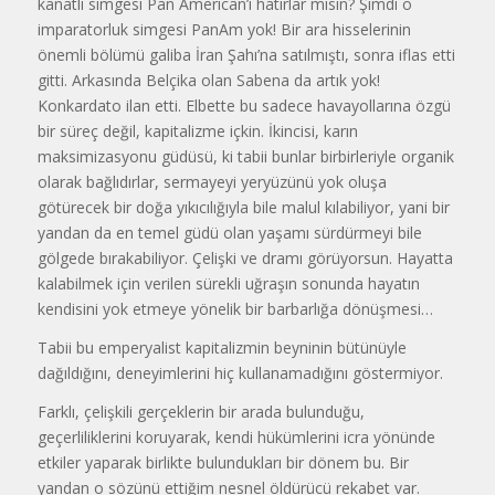
kanatlı simgesi Pan American’ı hatırlar mısın? Şimdi o
imparatorluk simgesi PanAm yok! Bir ara hisselerinin
önemli bölümü galiba İran Şahı’na satılmıştı, sonra iflas etti
gitti. Arkasında Belçika olan Sabena da artık yok!
Konkardato ilan etti. Elbette bu sadece havayollarına özgü
bir süreç değil, kapitalizme içkin. İkincisi, karın
maksimizasyonu güdüsü, ki tabii bunlar birbirleriyle organik
olarak bağlıdırlar, sermayeyi yeryüzünü yok oluşa
götürecek bir doğa yıkıcılığıyla bile malul kılabiliyor, yani bir
yandan da en temel güdü olan yaşamı sürdürmeyi bile
gölgede bırakabiliyor. Çelişki ve dramı görüyorsun. Hayatta
kalabilmek için verilen sürekli uğraşın sonunda hayatın
kendisini yok etmeye yönelik bir barbarlığa dönüşmesi…
Tabii bu emperyalist kapitalizmin beyninin bütünüyle
dağıldığını, deneyimlerini hiç kullanamadığını göstermiyor.
Farklı, çelişkili gerçeklerin bir arada bulunduğu,
geçerliliklerini koruyarak, kendi hükümlerini icra yönünde
etkiler yaparak birlikte bulundukları bir dönem bu. Bir
yandan o sözünü ettiğim nesnel öldürücü rekabet var.