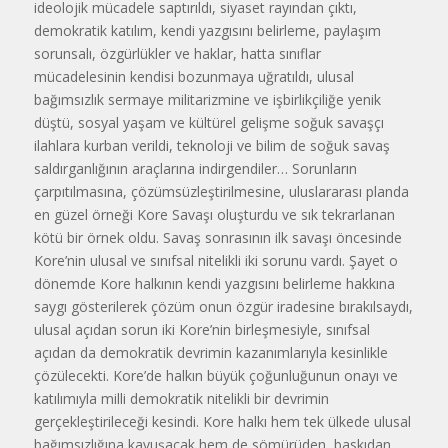
ideolojik mücadele saptırıldı, siyaset rayından çıktı,
demokratik katılım, kendi yazgısını belirleme, paylaşım
sorunsalı, özgürlükler ve haklar, hatta sınıflar
mücadelesinin kendisi bozunmaya uğratıldı, ulusal
bağımsızlık sermaye militarizmine ve işbirlikçiliğe yenik
düştü, sosyal yaşam ve kültürel gelişme soğuk savaşçı
ilahlara kurban verildi, teknoloji ve bilim de soğuk savaş
saldırganlığının araçlarına indirgendiler… Sorunların
çarpıtılmasına, çözümsüzleştirilmesine, uluslararası planda
en güzel örneği Kore Savaşı oluşturdu ve sık tekrarlanan
kötü bir örnek oldu. Savaş sonrasının ilk savaşı öncesinde
Kore’nin ulusal ve sınıfsal nitelikli iki sorunu vardı. Şayet o
dönemde Kore halkının kendi yazgısını belirleme hakkına
saygı gösterilerek çözüm onun özgür iradesine bırakılsaydı,
ulusal açıdan sorun iki Kore’nin birleşmesiyle, sınıfsal
açıdan da demokratik devrimin kazanımlarıyla kesinlikle
çözülecekti. Kore’de halkın büyük çoğunluğunun onayı ve
katılımıyla milli demokratik nitelikli bir devrimin
gerçekleştirileceği kesindi. Kore halkı hem tek ülkede ulusal
bağımsızlığına kavuşacak hem de sömürüden, baskıdan,