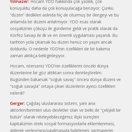
Yılmazer:
Hocam YDD hakkında çok yazıldı, çok
konuşuldu; daha da çok konuşulacağa benziyor. Çünkü
“düzen” dedikleri aslında hiç de oturmuş bir dengeyi ve bu
anlamda bir düzeni anlatmıyor. YDD esas olarak
sosyalizmin çöküşü ile gündeme geldi ve pratik olarak da
Körfez Savaşı ile ilk ve en önemli uygulaması yaşandı. Bu
tarihten yola çıkarsak bu düzen henüz on yaşını ancak
doldurdu. O nedenle YDD’nin özellikleri de bir bakıma
zaman aktıkça belirginleşiyor.
Hocam, isterseniz YDD’nin özelliklerini önceki dünya
düzenlerine bir göz attıktan sonra derinleştirelim.
Bugünden bakarsak “soğuk savaş” öncesi dünya düzeni ve
“soğuk savaşla” ortaya çıkan düzenlerin ayırıcı özellikleri
nelerdi?
Gerger:
Çağdaş uluslararası sistem, yani ana
aktörleri/birimleri ulus-devletler olan ve belki de “çelişkili bir
bütün” olarak niteleyebileceğimiz; ilişki süreçleri
kapitalizmin öteki sosyal formasyonlarla eklemlenmesi,
giderek yerleşmesi/yayılmasıyla belirlenen; sermayenin