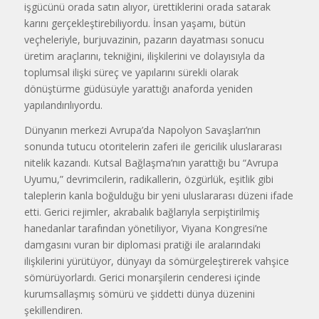
işgücünü orada satın alıyor, ürettiklerini orada satarak
karını gerçekleştirebiliyordu. İnsan yaşamı, bütün
veçheleriyle, burjuvazinin, pazarın dayatması sonucu
üretim araçlarını, tekniğini, ilişkilerini ve dolayısıyla da
toplumsal ilişki süreç ve yapılarını sürekli olarak
dönüştürme güdüsüyle yarattığı anaforda yeniden
yapılandırılıyordu.
Dünyanın merkezi Avrupa’da Napolyon Savaşları’nın
sonunda tutucu otoritelerin zaferi ile gericilik uluslararası
nitelik kazandı. Kutsal Bağlaşma’nın yarattığı bu “Avrupa
Uyumu,” devrimcilerin, radikallerin, özgürlük, eşitlik gibi
taleplerin kanla boğulduğu bir yeni uluslararası düzeni ifade
etti. Gerici rejimler, akrabalık bağlarıyla serpiştirilmiş
hanedanlar tarafından yönetiliyor, Viyana Kongresi’ne
damgasını vuran bir diplomasi pratiği ile aralarındaki
ilişkilerini yürütüyor, dünyayı da sömürgeleştirerek vahşice
sömürüyorlardı. Gerici monarşilerin cenderesi içinde
kurumsallaşmış sömürü ve şiddetti dünya düzenini
şekillendiren.