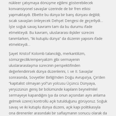
nükleer çatışmaya dönüşme eğilimi gösterebilecek
konvansiyonel savaşlar üzerinde de bir fren etkisi
yapmaktaydı. Elbette bu dünya bir barış dünyası değildi;
sıcak savaşları önleyecek Dehşet Dengesi de geçerliydi…
İşte soğuk savaş kavramı tam da bu durumu ifade
etmekteydi. Bu kavram, uluslararası ilişkiler sürecini
tanımlarken, “iki kutuplu dünya” da düzenin yapısını ifade
etmekteydi…
Şayet Kristof Kolomb talancılığı, merkantilizm,
sömürgecilik/emperyalizm gibi sermayenin
uluslararasılaşma sürecinin perspektifinden
değerlendirirsek dünya düzenlerini, I. ve II. Savaşlar
sonrasında, Sovyetler Birliği’nden Doğu Avrupa’ya, Çin’den
“kapitalist olmayan yol”un yolcusu Üçüncü Dünyaya,
yeryüzünün geniş bir bölümünde kapıların beynelmilel
sermayeye kapandığını (ya da onun açısından aynı anlama
gelmek üzere) kontrollü açık tutulduğunu görüyoruz. Soğuk
savaş ve iki kutuplu dünya düzeni, açık kapı politikasıyla
ona direnenler arasındaki bir saflaşmanın sonucu olarak da