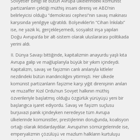
Sovyetler Birliği ile bütün Avrupa ülkelerindeki komünist
partizanların çektiği müthiş insani direniş ve ABD’nin
belirleyicisi olduğu “demokrasi cephesi”nin savaş makinası
karşısında yenilgiye uğratıldı. Bolşevikler’in “Cihan İnkılabı”
ise, ne yazık ki, gerçekleşemedi, sosyalist inşa yapıları
Doğu Avrupa’da bir alt-sistem olarak uluslararası politikada
yerini aldı.
II. Dünya Savaşı bittiğinde, kapitalizmin anayurdu yaşlı kıta
Avrupa galip ve mağluplarıyla büyük bir yıkım içindeydi.
Kapitalizm, savaş ve faşizmin canlı anılarıyla kitleler
nezdindeki bütün inandırıcılığını yitirmişti. Her ülkede
komünist partizanların faşizme karşı yiğit direnişinin anıları
ve muzaffer Kızıl Ordu’nun Sovyet halkının müthiş
özverileriyle başlatmış olduğu özgürlük yürüyüşü yeni bir
başlangıca işaret ediyordu. Savaş ve faşizm suçlusu
burjuvazi panik içindeyken neredeyse tüm Avrupa
ülkelerinde komünistler, prestijlerinin doruğunda, koalisyon
ortağı olarak iktidardaydılar. Avrupa’nın sömürgelerinde ise,
emperyalizmin çözülüşü ve mazlum halkların kurtuluşu