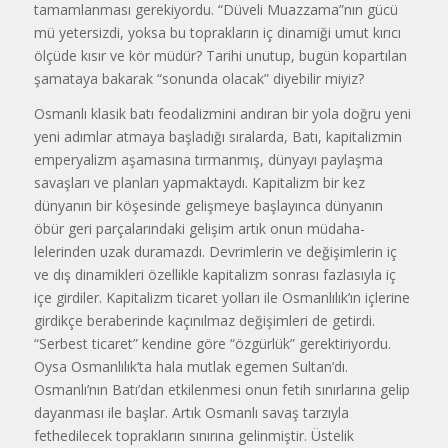
tamamlanması gerekiyordu. “Düvel­i Muazzama”nın gücü
mü yetersizdi, yoksa bu toprakların iç dinamiği umut kırıcı
ölçüde kısır ve kör müdür? Tarihi unutup, bugün kopartılan
şamataya ba­karak “sonunda olacak” diyebilir miyiz?
Osmanlı klasik batı feodalizmini andıran bir yola doğru yeni
yeni adımlar atmaya başladığı sıralarda, Batı, kapita­lizmin
emperyalizm aşamasına tırman­mış, dünyayı paylaşma
savaşları ve plan­ları yapmaktaydı. Kapitalizm bir kez
dünyanın bir köşesinde gelişmeye başlayınca dünyanın
öbür geri parça­larındaki gelişim artık onun müdaha­
lelerinden uzak duramazdı. Devrimlerin ve değişimlerin iç
ve dış dinamikleri özellikle kapitalizm sonrası fazlasıyla iç
içe girdiler. Kapitalizm ticaret yolları ile Osmanlılık’ın içlerine
girdikçe beraberinde kaçınılmaz değişimleri de getirdi.
“Serbest ticaret” kendine göre “özgürlük” gerektiriyordu.
Oysa Osmanlılık’ta hala mutlak egemen Sultan’dı.
Osmanlı’nın Batı’dan etkilen­mesi onun fetih sınırlarına gelip
dayan­ması ile başlar. Artık Osmanlı savaş tarzıyla
fethedilecek toprakların sınırına gelinmiştir. Üstelik