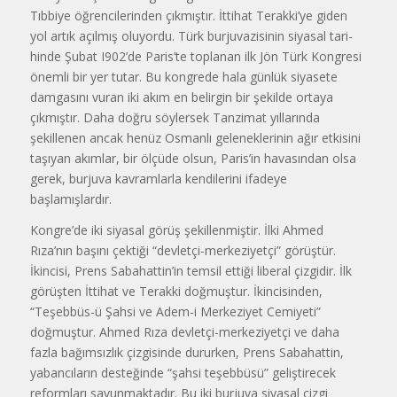
Tıbbiye öğrencilerinden çıkmıştır. İttihat Terakki’ye giden
yol artık açılmış olu­yordu. Türk burjuvazisinin siyasal tari­
hinde Şubat I902’de Paris’te toplanan ilk Jön Türk Kongresi
önemli bir yer tutar. Bu kongrede hala günlük siyasete
damgasını vuran iki akım en belirgin bir şekilde ortaya
çıkmıştır. Daha doğru söylersek Tanzimat yıllarında
şekillenen ancak henüz Osmanlı geleneklerinin ağır etkisini
taşıyan akımlar, bir ölçüde olsun, Paris’in havasından olsa
gerek, burjuva kavramlarla kendilerini ifadeye
başlamışlardır.
Kongre’de iki siyasal görüş şekillen­miştir. İlki Ahmed
Rıza’nın başını çektiği “devletçi-merkeziyetçi” görüştür.
İkinci­si, Prens Sabahattin’in temsil ettiği libe­ral çizgidir. İlk
görüşten İttihat ve Te­rakki doğmuştur. İkincisinden,
“Teşebbüs-ü Şahsi ve Adem-i Merkeziyet Cemiyeti”
doğmuştur. Ahmed Rıza devletçi-merkeziyetçi ve daha
fazla bağımsızlık çizgisinde dururken, Prens Sabahattin,
yabancıların desteğinde “şahsi teşebbüsü” geliştirecek
reform­ları savunmaktadır. Bu iki burjuva siyasal çizgi