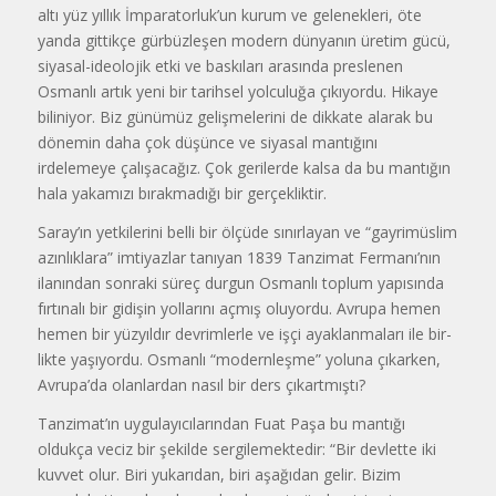
altı yüz yıllık İmparatorluk’un kurum ve gelenekleri, öte
yanda gittikçe gürbüzleşen modern dünyanın üretim gücü,
siyasal-ideolojik etki ve baskıları arasında preslenen
Osmanlı artık yeni bir tarihsel yolculuğa çıkıyordu. Hikaye
biliniyor. Biz günümüz gelişmelerini de dikkate alarak bu
döne­min daha çok düşünce ve siyasal man­tığını
irdelemeye çalışacağız. Çok geri­lerde kalsa da bu mantığın
hala yakamızı bırakmadığı bir gerçekliktir.
Saray’ın yetkilerini belli bir ölçüde sınırlayan ve “gayrimüslim
azınlıklara” imtiyazlar tanıyan 1839 Tanzimat Fermanı’nın
ilanından sonraki süreç dur­gun Osmanlı toplum yapısında
fırtınalı bir gidişin yollarını açmış oluyordu. Avrupa hemen
hemen bir yüzyıldır devrimlerle ve işçi ayaklanmaları ile bir­
likte yaşıyordu. Osmanlı “modernleş­me” yoluna çıkarken,
Avrupa’da olanlar­dan nasıl bir ders çıkartmıştı?
Tanzimat’ın uygulayıcılarından Fuat Paşa bu mantığı
oldukça veciz bir şekilde sergilemektedir: “Bir devlette iki
kuvvet olur. Biri yukarıdan, biri aşağıdan gelir. Bizim