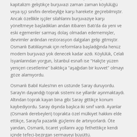
kapitalizm geliştikçe burjuvazi zaman zaman köylülüğü
veya işçi sınıfını derebeyliğe karşı harekete geçirebilmiştir.
Ancak özellikle işçiler silahlarını burjuvaziye karşı
yöneltmeye başladıkları andan itibaren Batı’da da yeni ve
eski egemen­ler sarmaş dolaş olmadan edememişler,
devrimler ardından restorasyon dal­gaları gelip gitmiştir.
Osmanlı Batılılaş­mak için reformlara başladığında henüz
modern burjuvazi yok denecek kadar azdı. Köylülük, Celali
İsyanlarından yorgun, İstanbul esnafı ise “Haliçte yüzen
yeniçeri cesetlerine” baktıkça “aşağıdan bir kuvvet” olmayı
göze alamıyordu.
Osmanlı Babil Kulesi’nin en üstünde Saray duruyordu.
Saray’ın dayandığı toprak sistemi ise yıllardır aşınmaktaydı.
Altından toprak kayan bina gibi Saray gittikçe konum
kaybediyordu. Saray dışında başlıca iki sınıf vardı. Ayanlar
(Osmanlı derebeyleri) toprakta özel mülkiyet hakkını elde
ettikçe, Saray’la pazarlık güçlerini de artırıyorlardı. Öte
yandan, Osmanlı, ticaret yollarını açıp fethettikçe kendi
içinde tefeci-bezirgan sermayeyi büyüttü.