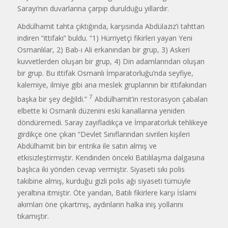
Sarayı’nın duvarlarına çarpıp durulduğu yıllardır.
Abdülhamit tahta çıktığında, karşısın­da Abdülaziz’i tahttan
indiren “ittifakı” buldu. “1) Hürriyetçi fikirleri yayan Yeni
Osmanlılar, 2) Bab-ı Ali erkanından bir grup, 3) Askeri
kuvvetlerden oluşan bir grup, 4) Din adamlarından oluşan
bir grup. Bu ittifak Osmanlı İmparatorluğu’nda seyfiye,
kalemiye, ilmiye gibi ana meslek gruplarının bir ittifakından
7
başka bir şey değildi.”
Abdülhamit’in restorasyon çabaları
elbette ki Osmanlı düzenini eski kanallarına yeniden
döndüremedi. Saray zayıfladıkça ve İmparatorluk tehlikeye
girdikçe öne çıkan “Devlet Sınıflarından sivrilen kişi­leri
Abdülhamit bin bir entrika ile satın almış ve
etkisizleştirmiştir. Kendinden önceki Batılılaşma dalgasına
başlıca iki yönden cevap vermiştir. Siyaseti sıkı polis
takibine almış, kurduğu gizli polis ağı siyaseti tümüyle
yeraltına itmiştir. Öte yandan, Batılı fikirlere karşı İslami
akımları öne çıkartmış, aydınların halka iniş yollarını
tıkamıştır.