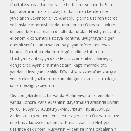
Kapitülasyonlar’dan sonra ise bu ticaret yollarında Batı
kapi­talizminin malları dolaşır oldu. Liman kentlerinde
yuvalanan Levantenler ve Anadolu içlerine uzanan ticaret
yolları­yla ekonomiyi elinde tutan, ancak Osmanlı toplum
düzeninde kul taifesinin de altında tutulan Hıristiyan azınlık,
ekonomik konumuyla sosyal konumu uyuşmayan diğer
önemli sınıftı. Tanzimat’tan başlayan reformların esas
konusu önemli bir ekonomik gücü elinde tutan bu
Hıristiyan azınlıktı, ya da tefeci-tüccar sınıfıydı. Saray, iç
denge­lerde Ayanlar’a imtiyazlarını kaptırma­mak; öte
yandan, Hıristiyan azınlığa Düvel-i Muazzama’nın zoruyla
verilecek imtiyazları mümkün olduğunca sınırlı tutmak için
ip cambazlığı yapıyordu.
Dış dengelerde ise, bir yanda Berlin-Viyana ekseni öbür
yanda Londra-Paris ekseninin dayatmaları arasında kıvranı­
yordu. Rusya ve Avusturya-Macaristan İmparatorluğu
Akdeniz’e iniş yolunu kendilerine açmak için Osmanlılık üze­
rine baskı kuruyordu. Londra-Paris ekseni ise Hint yolu
üzerinde çeki­şirken, Rusya’nın Akdeniz’e inme çabalarının