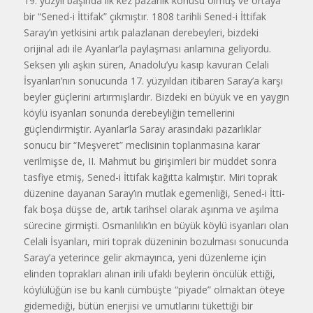
19. yüzyıl başın­da ilk kez pazarlık konusu olmuş ve ortaya
bir “Sened-i İttifak” çıkmıştır. 1808 tarihli Sened-i İttifak
Saray’ın yet­kisini artık palazlanan derebeyleri, bizdeki
orijinal adı ile Ayanlar’la paylaş­ması anlamına geliyordu.
Seksen yılı aşkın süren, Anadolu’yu kasıp kavuran Celali
İsyanları’nın sonucunda 17. yüzyıl­dan itibaren Saray’a karşı
beyler güçleri­ni artırmışlardır. Bizdeki en büyük ve en yaygın
köylü isyanları sonunda derebeyliğin temellerini
güçlendirmiştir. Ayanlar’la Saray arasındaki pazarlıklar
sonucu bir “Meşveret” meclisinin toplanmasına karar
verilmişse de, II. Mahmut bu girişimleri bir müddet sonra
tasfiye etmiş, Sened-i İttifak kağıtta kalmıştır. Miri toprak
düzenine dayanan Saray’ın mutlak egemenliği, Sened-i İtti­
fak boşa düşse de, artık tarihsel olarak aşınma ve aşılma
sürecine girmişti. Osmanlılık’ın en büyük köylü isyanları olan
Celali İsyanları, miri toprak düzeninin bozulması sonucunda
Saray’a yeterince gelir akmayınca, yeni düzen­leme için
elinden toprakları alınan irili ufaklı beylerin öncülük ettiği,
köylülüğün ise bu kanlı cümbüşte “piyade” olmak­tan öteye
gidemediği, bütün enerjisi ve umutlarını tükettiği bir