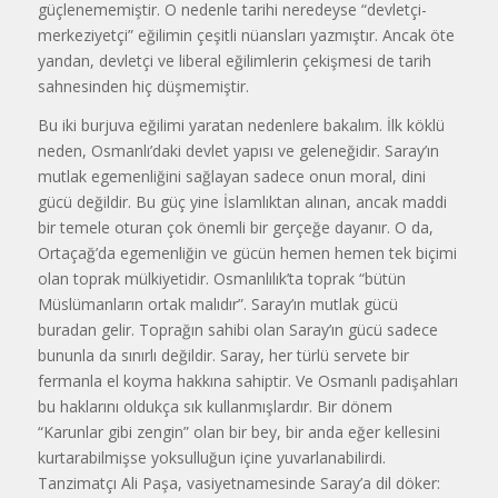
güçlenememiştir. O nedenle tarihi neredeyse “devletçi-
merkeziyetçi” eğili­min çeşitli nüansları yazmıştır. Ancak öte
yandan, devletçi ve liberal eğilimle­rin çekişmesi de tarih
sahnesinden hiç düşmemiştir.
Bu iki burjuva eğilimi yaratan neden­lere bakalım. İlk köklü
neden, Osmanlı’­daki devlet yapısı ve geleneğidir. Saray’ın
mutlak egemenliğini sağlayan sadece onun moral, dini
gücü değildir. Bu güç yine İslamlıktan alınan, ancak maddi
bir temele oturan çok önemli bir gerçeğe dayanır. O da,
Ortaçağ’da egemenliğin ve gücün hemen hemen tek biçimi
olan toprak mülkiyetidir. Osmanlılık’ta toprak “bütün
Müslümanların ortak malıdır”. Saray’ın mutlak gücü
buradan gelir. Toprağın sahibi olan Saray’ın gücü sadece
bununla da sınırlı değildir. Saray, her türlü servete bir
fermanla el koyma hakkına sahiptir. Ve Osmanlı padişahları
bu haklarını oldukça sık kullanmışlardır. Bir dönem
“Karunlar gibi zengin” olan bir bey, bir anda eğer kellesini
kurtara­bilmişse yoksulluğun içine yuvarlanabilirdi.
Tanzimatçı Ali Paşa, vasiyet­namesinde Saray’a dil döker: