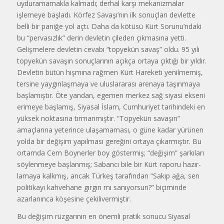
uyduramamakla kalmadı; derhal karşı mekanizmalar
işlemeye başladı. Körfez Savaşı’nın ilk sonuçları devlette
belli bir paniğe yol açtı. Daha da kötüsü Kürt Sorunu’ndaki
bu “pervasızlık” derin devletin çileden çıkmasına yetti.
Gelişmelere devletin cevabı “topyekün savaş” oldu. 95 yılı
topyekün savaşın sonuçlarının açıkça ortaya çıktığı bir yıldır.
Devletin bütün hışmına rağmen Kürt Hareketi yenilmemiş,
tersine yaygınlaşmaya ve uluslararası arenaya taşınmaya
başlamıştır. Öte yandan, ege­men merkez sağ siyasi ekseni
erimeye başlamış, Siyasal İslam, Cumhuriyet tari­hindeki en
yüksek noktasına tırman­mıştır. “Topyekün savaşın”
amaçlarına yeterince ulaşamaması, o güne kadar yürünen
yolda bir değişim yapılması gereğini ortaya çıkarmıştır. Bu
ortamda Cem Boynerler boy göstermiş; “değişim” şarkıları
söylenmeye başlan­mış; Sabancı bile bir Kürt raporu hazır­
lamaya kalkmış, ancak Türkeş tarafından “Sakıp ağa, sen
politikayı kahvehane gırgırı mı sanıyorsun?” biçiminde
azarla­nınca köşesine çekilivermiştir.
Bu değişim rüzgarının en önemli pratik sonucu Siyasal