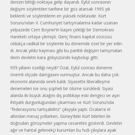
denizin bittiği noktaya gelip dayandı. Eylül sonrasının
değişim söylentileri tari­hine bir göz atarsak 1995 yılı
beklenti ve söylentilerin en yüksek noktasıdır. Kürt
Sorunu’ndan II. Cumhuriyet tartış­malarına kadar uzanan
yelpazede Cem Boyner’in başını çektiği bir Demokrasi
Hareketi ortaya çıkmıştı. Genç finans kapital sözcüsü
oldukça radikal bir söylemle bu dönemde özel bir yer edin­
di. Ancak yıldız kayması gibi bu parıltılı değişim tartışmaları
derin devletin kara gökyüzünde kaybolup gitti.
95’li yılların özelliği neydi? Özal, Eylül sonrası döneme
önemli ölçüde damgasını vurmuştur. Ancak bu daha çok
ekonomi alanında sınırlı kaldı. Siyasette liberalleşme
denemeleri ise onu şüpheli bir ölüme sürükledi. Siyasi
alanda iki büyük atağını dış politikayı eski dengeci ve aşırı
ihtiyatlı durgun­luğundan çıkarması ve Kürt Sorunu’nda
“federasyonu tartışabiliriz” çıkışıyla yaptı. Öcalan’a el
altından mesaj yol­larken, Güney’deki Kürt liderleri ile
doğrudan görüşmeler yapma cesaretini gösterdi. Devletin
ağır ve hantal gelenekçi kurumları bu hızlı çıkışlara ayak