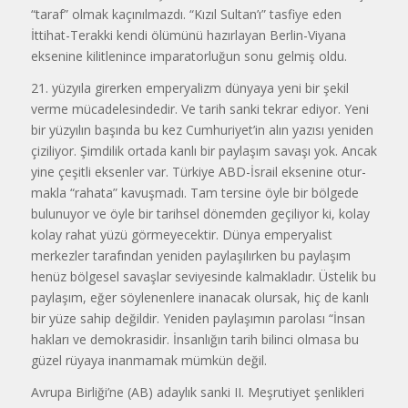
“taraf” olmak kaçınılmazdı. “Kızıl Sultan’ı” tasfiye eden
İttihat-Terakki kendi ölümünü hazırlayan Berlin-Viyana
eksenine kilitlenince imparatorluğun sonu gelmiş oldu.
21. yüzyıla girerken emperyalizm dünyaya yeni bir şekil
verme mücadelesindedir. Ve tarih sanki tekrar ediyor. Yeni
bir yüzyılın başında bu kez Cumhuriyet’in alın yazısı yeniden
çizili­yor. Şimdilik ortada kanlı bir paylaşım savaşı yok. Ancak
yine çeşitli eksenler var. Türkiye ABD-İsrail eksenine otur­
makla “rahata” kavuşmadı. Tam tersine öyle bir bölgede
bulunuyor ve öyle bir tarihsel dönemden geçiliyor ki, kolay
kolay rahat yüzü görmeyecektir. Dünya emperyalist
merkezler tarafından yeni­den paylaşılırken bu paylaşım
henüz bölgesel savaşlar seviyesinde kalmak­ladır. Üstelik bu
paylaşım, eğer söyle­nenlere inanacak olursak, hiç de kanlı
bir yüze sahip değildir. Yeniden pay­laşımın parolası “İnsan
hakları ve demokrasidir. İnsanlığın tarih bilinci olmasa bu
güzel rüyaya inanmamak mümkün değil.
Avrupa Birliği’ne (AB) adaylık sanki II. Meşrutiyet şenlikleri