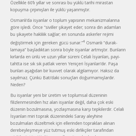
Özellikle 60’lı yıllar ve sonrası bu yüklü tarihi mirastan
kopuşma çır­pınışları ile yüklü yaşanmıştır.
Osmanlı’da isyanlar o toplum yapısının mekanizmalarına
göre işledi. Önce “siviller şikayet eder; sonra din adamları
bu şikayete haklılık sağlar; en sonunda askerler rejimi
4
değiştirmek için gereken gücü sunar.”
Osmanlı “durak­
lamaya” başladıktan sonra böyle isyanlar artmıştır. Bunların
kırlarda en ünlü ve uzun yıllar süreni Celali İsyanları, payi­
tahtta ise sık sık patlak veren Yeniçeri İsyanları’dır. Paşa
bunları aşağıdan bir kuvvet olarak algılamıyor. Haksız da
sayılmaz. Çünkü Batı’daki sonuçları doğurmamışlardır.
Neden?
Bu isyanlar yeni bir üretim ve toplumsal düzeninin
filizlenmesinden hız alan isyanlar değil, daha çok eski
düzenin bozulmasına, yozlaşmasına karşı tepkilerdir. Celali
İsyanları miri toprak düzenindeki Saray aleyhine
bozulmaları düzeltmek için ellerinden toprakları alınan
derebeyleşmeye yüz tutmuş eski dirlikçiler tarafından