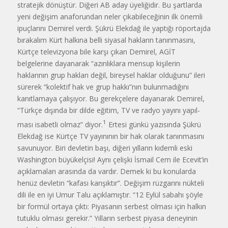
stratejik dönüştür. Diğeri AB aday üyeliğidir. Bu şartlarda
yeni değişim anaforundan neler çıkabileceğinin ilk önemli
ipuçlarını Demirel verdi. Şükrü Elekdağ ile yaptığı röportajda
bırakalım Kürt halkı­na belli siyasal hakların tanınmasını,
Kürtçe televizyona bile karşı çıkan Demirel, AGİT
belgelerine dayanarak “azınlıklara mensup kişilerin
haklarının grup hakları değil, bireysel haklar olduğunu” ileri
sürerek “kolektif hak ve grup hakkı”nın bulunmadığını
kanıtlamaya çalışıyor. Bu gerekçelere daya­narak Demirel,
“Türkçe dışında bir dilde eğitim, TV ve radyo yayını yapıl­
1
ması isabetli olmaz” diyor.
Ertesi günkü yazısında Şükrü
Elekdağ ise Kürtçe TV yayınının bir hak olarak tanınmasını
savunuyor. Biri devletin başı, diğeri yıl­ların kıdemli eski
Washington büyükel­çisi! Aynı çelişki İsmail Cem ile Ecevit’in
açıklamaları arasında da vardır. Demek ki bu konularda
henüz devletin “kafası karışıktır”. Değişim rüzgarını nükteli
dili ile en iyi Umur Talu açıklamıştır. “12 Eylül sabahı şöyle
bir formül ortaya çıktı: Piyasanın serbest olması için halkın
tutuklu olması gerekir.” Yılların serbest piyasa deneyinin