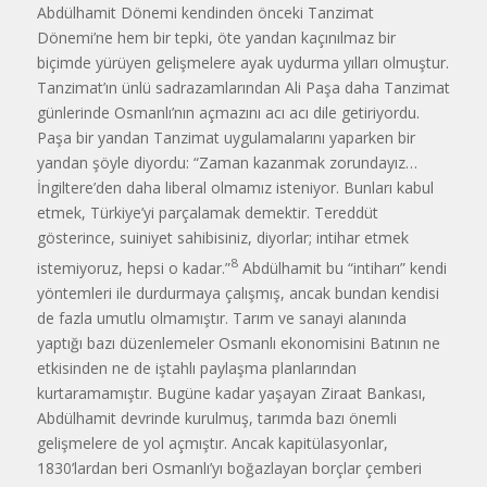
Abdülhamit Dönemi kendinden önceki Tanzimat
Dönemi’ne hem bir tepki, öte yandan kaçınılmaz bir
biçimde yürüyen gelişmelere ayak uydurma yıl­ları olmuştur.
Tanzimat’ın ünlü sadra­zamlarından Ali Paşa daha Tanzimat
günlerinde Osmanlı’nın açmazını acı acı dile getiriyordu.
Paşa bir yandan Tanzimat uygulamalarını yaparken bir
yandan şöyle diyordu: “Zaman kazan­mak zorundayız…
İngiltere’den daha lib­eral olmamız isteniyor. Bunları kabul
etmek, Türkiye’yi parçalamak demektir. Tereddüt
gösterince, suiniyet sahibi­siniz, diyorlar; intihar etmek
8
istemi­yoruz, hepsi o kadar.”
Abdülhamit bu “intiharı” kendi
yöntemleri ile durdur­maya çalışmış, ancak bundan kendisi
de fazla umutlu olmamıştır. Tarım ve sanayi alanında
yaptığı bazı düzenlemeler Osmanlı ekonomisini Batının ne
etkisin­den ne de iştahlı paylaşma planlarından
kurtaramamıştır. Bugüne kadar yaşayan Ziraat Bankası,
Abdülhamit devrinde kurulmuş, tarımda bazı önemli
gelişme­lere de yol açmıştır. Ancak kapitülasy­onlar,
1830’lardan beri Osmanlı’yı bo­ğazlayan borçlar çemberi