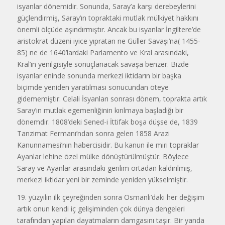
isyanlar döne­midir. Sonunda, Saray’a karşı derebeylerini
güçlendirmiş, Saray’ın topraktaki mutlak mülkiyet hakkını
önemli ölçüde aşındırmıştır. Ancak bu isyanlar İngilte­re’de
aristokrat düzeni iyice yıpratan ne Güller Savaşı’na( 1455-
85) ne de 1640’lardaki Parlamento ve Kral arasındaki,
Kral’ın yenilgisiyle sonuçlanacak savaşa benzer. Bizde
isyanlar eninde sonunda merkezi iktidarın bir başka
biçimde yeniden yaratılması sonucundan öteye
gidememiştir. Celali İsyanları sonrası dönem, toprakta artık
Saray’ın mutlak egemenliğinin kırılmaya başladığı bir
dönemdir. 1808’deki Sened-i İttifak boşa düşse de, 1839
Tanzimat Fermanı’ndan sonra gelen 1858 Arazi
Kanunnamesi’nin habercisidir. Bu kanun ile miri topraklar
Ayanlar lehine özel mülke dönüştürülmüştür. Böylece
Saray ve Ayanlar arasındaki gerilim ortadan kaldırılmış,
merkezi iktidar yeni bir zeminde yeniden yükselmiştir.
19. yüzyılın ilk çeyreğinden sonra Osmanlı’daki her değişim
artık onun kendi iç gelişiminden çok dünya dengeleri
tarafından yapılan dayatmaların damgasını taşır. Bir yanda