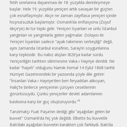
fetih sınırlarına dayanması ile 18. yüzyılda derinleşmeye
başlar. Hele 19. yüzyılda yeniçeri artık savaşan bir güçten
çok esnaflaşmıştır. Akçe ne zaman zayıflasa yeniçeri içinde
hoşnutsuzluk başlamıştır. Osmanlı’da enflas­yona (Züyuf
Akçe’ye) iki tür tepki gelir. Yeniçeri İsyanları ve ünlü İstanbul
yangınları ve yangınlarla gelen yağmalar. Dolayısı ile
Yeniçeri İsyanları sadece “ayak takımının serkeşliği” değil,
aynı zamanda İstanbul esnafının, Saray’ın soy­gunlarına
karşı tepkisidir. Bu nabız atışları I826’ya kadar sürdü.
Yeniçerili­ğin tarihten silinmesine Vaka-ı Hayriye denildi. Ne
kadar “hayırlı” olduğunu Namık Kemal 14 Eylül 1868 tarihli
Hürriyet Gazetesindeki bir yazısında şöyle dile getirir:
“İnsanları Vaka-ı Hayriye’den beri feryaddan alıkoyan,
Haliç’te binlerce yeniçerinin çürüyen cesetlerinin
görüntüsüydü. Çünkü yeniçeriler devlet adamlarının
6
baskısına karşı bir güç oluşturuyordu.”
Tanzimatçı Fuat Paşa’nın dediği gibi “aşağıdan gelen bir
kuvvet” Osmanlı’da hiç yok değildi. Elbette bu kuvvetle
Batı’daki aşağıdan kuvvetin karakteri çok farklıydı. Batı’da