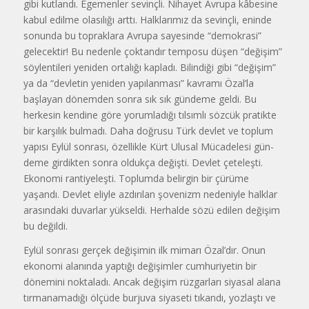
gibi kutlandı. Egemenler sevinçli. Nihayet Avrupa kâbesine
kabul edilme olasılığı arttı. Halklarımız da sevinçli, eninde
sonunda bu topraklara Avrupa sayesinde “demokrasi”
gelecektir! Bu nedenle çoktandır temposu düşen “değişim”
söylentileri yeniden ortalığı kapladı. Bilindiği gibi “değişim”
ya da “devletin yeniden yapılanması” kavramı Özal’la
başlayan dönemden sonra sık sık gün­deme geldi. Bu
herkesin kendine göre yorumladığı tılsımlı sözcük pratikte
bir karşılık bulmadı. Daha doğrusu Türk devlet ve toplum
yapısı Eylül sonrası, özellikle Kürt Ulusal Mücadelesi gün­
deme girdikten sonra oldukça değişti. Devlet çeteleşti.
Ekonomi rantiyeleşti. Toplumda belirgin bir çürüme
yaşandı. Devlet eliyle azdırılan şovenizm nedeniyle halklar
arasındaki duvarlar yükseldi. Herhalde sözü edilen değişim
bu değildi.
Eylül sonrası gerçek değişimin ilk mimarı Özal’dır. Onun
ekonomi alanın­da yaptığı değişimler cumhuriyetin bir
dönemini noktaladı. Ancak değişim rüz­garları siyasal alana
tırmanamadığı ölçüde burjuva siyaseti tıkandı, yozlaştı ve