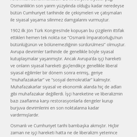
Osmanlılık’ın son yarım yüzyılında olduğu kadar neredeyse
bütün Cumhu­riyet tarihinde de çekişmeleri ve çatış­maları
ile siyasal yaşama silinmez damga­larını vurmuştur.
1902 ilk Jön Türk Kongresi’nde kopuşan bu çizgilerin ittifak
ettikleri hemen tek nokta ise “Osmanlı İmparatorluğu’nun
bütünlüğünün ve bölünemezliğinin sürdürülmesi” olmuştur.
Avrupa devrimler tarihinde de genellik­le böyle siyasal
kutuplaşmalar yaşan­mıştır. Ancak Avrupa’da işçi hareketi
ve onların siyasal hareketi güçlendikçe genellikle liberal
siyasal eğilimler bir dönem sonra erimiş, geriye
“muhafaza­karlar” ve “sosyal demokratlar” kalmış­tır.
Muhafazakarlar siyasal ve ekonomik alanda hiç de adları
gibi muhafazakar değillerdi. İşçi hareketine ve liberalizmin
bazı zaaflarına karşı restorasyonlarla dengeler kurup
burjuva devrimlerini en son noktalarına kadar
vardırmışlardır.
Osmanlı ve Cumhuriyet tarihi bam­başka akmıştır. Hiçbir
zaman ne işçi hareketi hatta ne de liberalizm yeterince