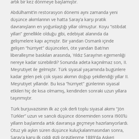
artık bir kez dönmeye başlamıştır.
Abdülhamit’in restorasyon dönemi aynı zamanda yeni
düşünce akımlarının ve hatta Saray’a karşı pratik
davranışların en yoğunlaştığı yıllar olmuştur. Koyu “istibdat
yılları” genellikle olduğu gibi, edebiyat alanında da
gelişmelere kapı açmıştır. Bir yandan Osmanlı içinde
gelişen “hürriyet” düşünceleri, öte yan­dan Batı’nın
liberalleşme baskıları ara­sında, Yıldız Sarayı’nın egemenliği
ner­eye kadar sürebilirdi? Sonunda adeta kaçınılmaz son, II.
Meşrutiyet ile gelmiştir. Türk siyasal yaşamında bugünlere
kadar gelen pek çok siyasi akımın doğup şekil­lendiği yıllar II.
Meşrutiyet yıllarıdır. Bu kısa “hürriyet” günlerinin siyasal
etkileri hiç de kısa olmamış, kendinden sonraki uzun yıllara
taşınmıştır.
Türk burjuvazisinin ilk az çok derli toplu siyasal akımı “Jön
Türkler” uzun ve sancılı düşünce döneminden sonra I900’lü
yılların başlarında artık davranışa geçmeye hazırlanıyorlardı.
Otuz yılı aşkın süren düşünce kuluçkalanmasından sonra,
Saray’a karşı ilk ciddi gizli örgütlenme 1889’da Askeri