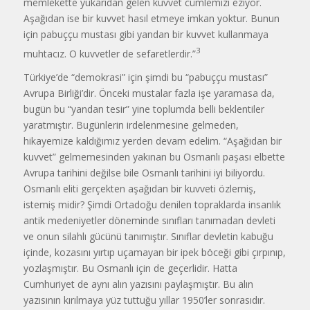
memlekette yukarıdan gelen kuvvet cümlemizi eziyor.
Aşağıdan ise bir kuvvet hasıl etmeye imkan yoktur. Bunun
için pabuççu mustası gibi yandan bir kuvvet kullanmaya
3
muhtacız. O kuvvetler de sefaretlerdir.”
Türkiye’de “demokrasi” için şimdi bu “pabuççu mustası”
Avrupa Birliği’dir. Önceki mustalar fazla işe yaramasa da,
bugün bu “yandan tesir” yine toplumda belli beklentiler
yaratmıştır. Bugünlerin irdelenmesine gelmeden,
hikayemize kaldığımız yerden devam edelim. “Aşağıdan bir
kuvvet” gelmemesinden yakınan bu Osmanlı paşası elbette
Avrupa tarihini değilse bile Osmanlı ta­rihini iyi biliyordu.
Osmanlı eliti gerçek­ten aşağıdan bir kuvveti özlemiş,
istemiş midir? Şimdi Ortadoğu denilen toprak­larda insanlık
antik medeniyetler döne­minde sınıfları tanımadan devleti
ve onun silahlı gücünü tanımıştır. Sınıflar devletin kabuğu
içinde, kozasını yırtıp uçamayan bir ipek böceği gibi çırpınıp,
yozlaşmıştır. Bu Osmanlı için de geçerlidir. Hatta
Cumhuriyet de aynı alın yazısını paylaşmıştır. Bu alın
yazısının kırılmaya yüz tuttuğu yıllar 1950’ler son­rasıdır.