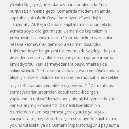
yüzyılın İlk çeyreğine kadar uzanan zor alımlarla Türk
burjuvazisinin eline geçti. Osman­lı’da modern anlamda
kapitalist çok cılızdı. Oysa “sermayedar” yok değildi.
Tanzimatçı Ali Paşa Osmanlı kapitalizminin önündeki bu
açmazı şöyle dile getirmiştir: Osmanlı’da kapitalizmin
gelişmesini hızlandırmak için “o sırada beliren sakıncaları
hesaba katmayarak demiryolu yapımını düşündük.
Hükümet böyle bir girişimi üstlenemezdi. Sağduyu, başka
devletlerin edinmiş oldukları deneylerden yararlanmamızı
emrediyordu. Yerli sermayedarlara başvurmaktan da
sakınmalıydık. Derhal sonuç almak isteyen ve büyük karlara
alışmış kimseler olduklarından önerile­rimizi kabul edecekler
l0
miydi? Bu konuda verimlilikleri şüpheliydi.”
Osmanlı’daki
sermayedarlar üretimden kopuk tefeci-bezirgan
yapılarından dolayı “derhal sonuç almak isteyen ve büyük
karlara alışmış kimseler”di. Osmanlı libera­lizminin
ölümlerden ölüm beğenmesi gerekiyordu; ya büyük
vurgunlara alışmış tefeci-bezirgan sermaye ile kapi­talizmin
yolunu tutacaktı ya da Osmanlı İmparatorluğu’nu paylaşma