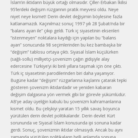
İslam’ın iktidarın büyük ortağı olmasıdır. Çiller-Erbakan İkilisi
95’lerdeki değişim rüzgarının pratik meyvesi oldu. Neye
niyet neye kısmet! Derin devlet değişimin böylesine fazla
katlanamazdı. Kaçınılmaz sonuç 1997 yılı 28 Şubatı’nda bir
“balans ayarı ile” çıkıp geldi. Türk iç siyasetinin eksenleri
“istenmeyen” noktalara kay­dığı için yapılan bu “balans
ayarı” sonu­cunda 98 seçimlerinden bu kez bambaş­ka bir
“değişim” tablosu ortaya çıktı. Siyasal İslam küçülürken
(sağlı-sollu) milliyetçi-şovenizm çağın gidişiyle alay
edercesine Türkiye’yi iki binli yıllara taşımak için öne çıktı.
Türk iç siyasetinin parodilerinden biri daha yaşanıyor.
Bugüne kadar “değişim” rüzgarlarına kaşlarını çatarak tepki
gösteren şove­nizm iktidardadır ve yeniden kabaran
değişim dalgasına yön vermek gibi bir görevle yükümlüdür.
AB’ye aday üyeliğin kabulü bu şovenizm kahraman­larına
kısmet oldu. Bu çelişkiyi yaratan 15 yıllık savaş boyunca
yürütülen derin devlet politikalarıdır. Derin devlet Kürt
sorununda ve Siyasal İslam konusunda ipi sonuna kadar
gerdi. Sonuç, şove­nizmin iktidar olmasıydı. Ancak bu aynı
zamanda yürütülen politikaların belli anlamda sonuna