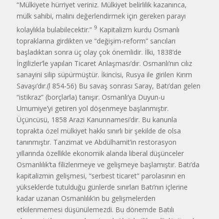
“Mülkiyete hürriyet veriniz. Mülkiyet belirlilik kazanınca,
mülk sahibi, malını değer­lendirmek için gereken parayı
9
kolaylıkla bulabilecektir.”
Kapitalizm kurdu Osmanlı
topraklarına girdikten ve “değişim-reform” sancıları
başladıktan sonra üç olay çok önemlidir. İlki, 1838’de
İngilizler’le yapılan Ticaret Anlaşması’dır. Osmanlı’nın cılız
sanayini silip süpürmüştür. İkincisi, Rusya ile gi­rilen Kırım
Savaşı’dır.(l 854-56) Bu savaş sonrası Saray, Batı’dan gelen
“istikraz” (borçlarla) tanışır. Osmanlı’ya Duyun-u
Umumiye’yi getiren yol döşenmeye başlanmıştır.
Üçüncüsü, 1858 Arazi Kanunnamesi’dir. Bu kanunla
toprakta özel mülkiyet hakkı sınırlı bir şekilde de olsa
tanınmıştır. Tanzimat ve Abdülhamit’in restorasyon
yıllarında özellikle ekonomik alanda liberal düşünceler
Osmanlılık’ta filizlenmeye ve gelişmeye başlamıştır. Batı’da
kapitalizmin gelişme­si, “serbest ticaret” parolasının en
yükseklerde tutulduğu günlerde sınırları Batı’nın içlerine
kadar uzanan Osmanlılık’ın bu gelişmelerden
etkilenmemesi düşünülemezdi. Bu dönemde Batılı