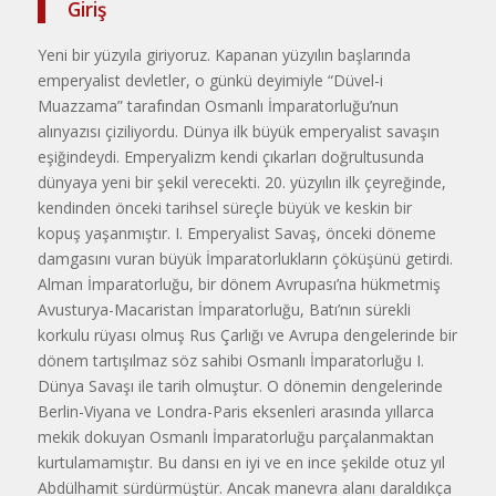
Giriş
Yeni bir yüzyıla giriyoruz. Kapanan yüzyılın başlarında
emperyalist devlet­ler, o günkü deyimiyle “Düvel-i
Muazzama” tarafından Osmanlı İmparatorluğu’nun
alınyazısı çiziliyordu. Dünya ilk büyük emperyalist savaşın
eşiğindeydi. Emperyalizm kendi çıkarları doğrul­tusunda
dünyaya yeni bir şekil verecek­ti. 20. yüzyılın ilk çeyreğinde,
kendinden önceki tarihsel süreçle büyük ve keskin bir
kopuş yaşanmıştır. I. Emperyalist Savaş, önceki döneme
damgasını vuran büyük İmparatorlukların çöküşünü getirdi.
Alman İmparatorluğu, bir dönem Avrupası’na hükmetmiş
Avusturya-Macaristan İmparatorluğu, Batı’nın sürekli
korkulu rüyası olmuş Rus Çarlığı ve Avrupa dengelerinde bir
dönem tartışılmaz söz sahibi Osmanlı İmparatorluğu I.
Dünya Savaşı ile tarih olmuştur. O dönemin dengelerinde
Berlin-Viyana ve Londra-Paris eksenleri arasında yıllarca
mekik dokuyan Osmanlı İmparatorluğu parçalanmaktan
kurtulamamıştır. Bu dansı en iyi ve en ince şekilde otuz yıl
Abdülhamit sürdür­müştür. Ancak manevra alanı daraldıkça