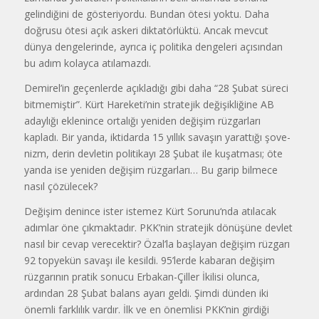
gelindiğini de gösteri­yordu. Bundan ötesi yoktu. Daha
doğrusu ötesi açık askeri diktatörlüktü. Ancak mevcut
dünya dengelerinde, ayrı­ca iç politika dengeleri açısından
bu adım kolayca atılamazdı.
Demirel’in geçenlerde açıkladığı gibi daha “28 Şubat süreci
bitmemiştir”. Kürt Hareketi’nin stratejik değişikliğine AB
adaylığı eklenince ortalığı yeniden değişim rüzgarları
kapladı. Bir yanda, iktidarda 15 yıllık savaşın yarattığı şove­
nizm, derin devletin politikayı 28 Şubat ile kuşatması; öte
yanda ise yeniden değişim rüzgarları… Bu garip bilmece
nasıl çözülecek?
Değişim denince ister istemez Kürt Sorunu‘nda atılacak
adımlar öne çık­maktadır. PKK’nin stratejik dönüşüne devlet
nasıl bir cevap verecektir? Özal’la başlayan değişim rüzgarı
92 topyekün savaşı ile kesildi. 95’lerde kabaran değişim
rüzgarının pratik sonucu Erbakan-Çiller İkilisi olunca,
ardından 28 Şubat balans ayarı geldi. Şimdi dünden iki
önemli farklılık vardır. İlk ve en önemlisi PKK’nin girdiği