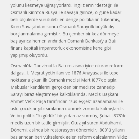
yolunu kesmeye uğraşıyor­lardı. İngilizler’in “desteği” ile
Osmanlı Kırım’da Rusya ile savaşa girince, o güne kadar
belli ölçülerde yürütülebilen denge politikaları tükenmiş,
Kırım Savaşı’ndan sonra Osmanlı Sarayı ilk büyük dış
borçlanmalarına girmiştir. Bu çember bir kez dönmeye
başlayınca hemen andından Osmanlı Bankası’yla Batı
finans kapitali İmparatorluk eko­nomisine kene gibi
yapışmış oluyordu.
Osmanlı’da Tanzimat’la Batı rotasına iyice oturan reform
dalgası, I. Meşruti­yetin ilanı ve 1876 Anayasası ile tepe
noktasına çıkar. İlk Osmanlı meclisi Mart I877’de açılır.
Mebuslar kendileri­ni gerçekten bir mecliste zannedip
Saray’ı biraz eleştirmeye kalktıklarında, Meclis Başkanı
Ahmet Vefik Paşa tarafından “sus eşşek” azarlamaları ile
uslu çocuklar gibi sıralarına dönmek zorunda kalmışlardır.
Ve bu politik “özgürlük” bir yıldan az sürmüş, Şubat I878’de
meclis uzun bir tatile girmiştir. Otuz yıl süren Abdülhamit
Dönemi, aslında bir restorasyon dönemidir. I800’lü yılların
başlarından beri yüksel­erek gelen reform dalgalarının Yıldız