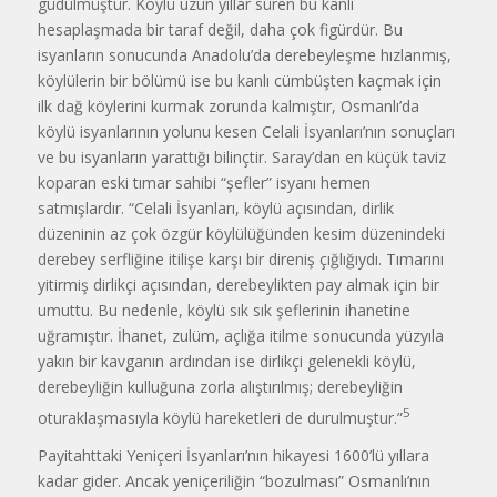
güdülmüştür. Köylü uzun yıllar süren bu kanlı
hesaplaşmada bir taraf değil, daha çok figürdür. Bu
isyanların sonucunda Anadolu’da derebeyleşme hızlanmış,
köylülerin bir bölümü ise bu kanlı cüm­büşten kaçmak için
ilk dağ köylerini kur­mak zorunda kalmıştır, Osmanlı’da
köylü isyanlarının yolunu kesen Celali İsyanları’nın sonuçları
ve bu isyanların yarattığı bilinçtir. Saray’dan en küçük taviz
koparan eski tımar sahibi “şefler” isyanı hemen
satmışlardır. “Celali İsyan­ları, köylü açısından, dirlik
düzeninin az çok özgür köylülüğünden kesim düzenindeki
derebey serfliğine itilişe karşı bir direniş çığlığıydı. Tımarını
yitir­miş dirlikçi açısından, derebeylikten pay almak için bir
umuttu. Bu nedenle, köylü sık sık şeflerinin ihanetine
uğramıştır. İhanet, zulüm, açlığa itilme sonucunda yüzyıla
yakın bir kavganın ardından ise dirlikçi gelenekli köylü,
derebeyliğin kul­luğuna zorla alıştırılmış; derebeyliğin
5
oturaklaşmasıyla köylü hareketleri de durulmuştur.”
Payitahttaki Yeniçeri İsyanları’nın hikayesi 1600’lü yıllara
kadar gider. Ancak yeniçeriliğin “bozulması” Osmanlı’nın