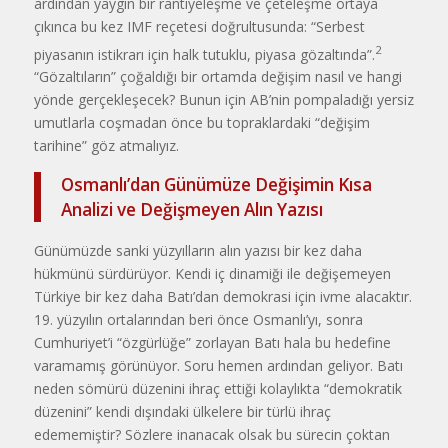
ardından yaygın bir rantiyeleşme ve çeteleşme ortaya
çıkın­ca bu kez IMF reçetesi doğrultusunda: “Serbest
2
piyasanın istikrarı için halk tutuklu, piyasa gözaltında”.
“Gözaltıların” çoğaldığı bir ortamda değişim nasıl ve hangi
yönde gerçekleşecek? Bunun için AB’nin pompaladığı yersiz
umutlarla coşmadan önce bu topraklardaki “değişim
tarihine” göz atmalıyız.
Osmanlı’dan Günümüze Değişimin Kısa
Analizi ve Değişmeyen Alın Yazısı
Günümüzde sanki yüzyılların alın yazısı bir kez daha
hükmünü sürdürü­yor. Kendi iç dinamiği ile değişemeyen
Türkiye bir kez daha Batı’dan demokrasi için ivme alacaktır.
19. yüzyılın ortaların­dan beri önce Osmanlı’yı, sonra
Cumhuriyet’i “özgürlüğe” zorlayan Batı hala bu hedefine
varamamış görünüyor. Soru hemen ardından geliyor. Batı
neden sö­mürü düzenini ihraç ettiği kolaylıkta “demokratik
düzenini” kendi dışındaki ülkelere bir türlü ihraç
edememiştir? Sözlere inanacak olsak bu sürecin çok­tan