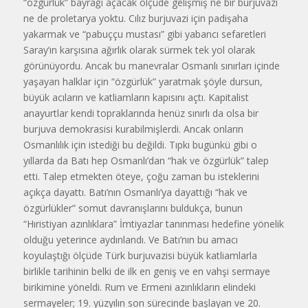
“özgürlük” bayrağı açacak ölçüde gelişmiş ne bir burjuvazi
ne de prole­tarya yoktu. Cılız burjuvazi için padişaha
yakarmak ve “pabuççu mustası” gibi yabancı sefaretleri
Saray’ın karşısına ağırlık olarak sürmek tek yol olarak
görünüyordu. Ancak bu manevralar Osmanlı sınırları içinde
yaşayan halklar için “özgürlük” yaratmak şöyle dursun,
büyük acıların ve katliamların kapısını açtı. Kapitalist
anayurtlar kendi toprak­larında henüz sınırlı da olsa bir
burjuva demokrasisi kurabilmişlerdi. Ancak onların
Osmanlılık için istediği bu değil­di. Tıpkı bugünkü gibi o
yıllarda da Batı hep Osmanlı’dan “hak ve özgürlük” talep
etti. Talep etmekten öteye, çoğu zaman bu isteklerini
açıkça dayattı. Batı’nın Osmanlı’ya dayattığı “hak ve
özgürlükler” somut davranışlarını bul­dukça, bunun
“Hıristiyan azınlıklara” İmtiyazlar tanınması hedefine yönelik
olduğu yeterince aydınlandı. Ve Batı’nın bu amacı
koyulaştığı ölçüde Türk burju­vazisi büyük katliamlarla
birlikle tarihinin belki de ilk en geniş ve en vahşi sermaye
birikimine yöneldi. Rum ve Ermeni azın­lıkların elindeki
sermayeler; 19. yüzyılın son sürecinde başlayan ve 20.