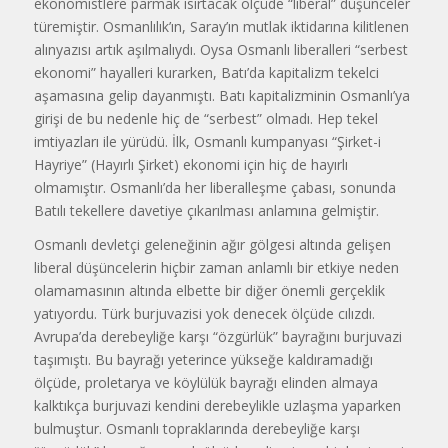
ekonomistlere parmak ısırtacak ölçüde “liberal” düşünceler
türemiştir. Osmanlılık’ın, Saray’ın mutlak iktidarına kilitle­nen
alınyazısı artık aşılmalıydı. Oysa Osmanlı liberalleri “serbest
ekonomi” hayalleri kurarken, Batı’da kapitalizm tekelci
aşamasına gelip dayanmıştı. Batı kapitalizminin Osmanlı’ya
girişi de bu nedenle hiç de “serbest” olmadı. Hep tekel
imtiyazları ile yürüdü. İlk, Osmanlı kumpanyası “Şirket-i
Hayriye” (Hayırlı Şirket) ekonomi için hiç de hayırlı
olmamıştır. Osmanlı’da her liberalleşme çabası, sonunda
Batılı tekellere davetiye çıkarılması anlamına gelmiştir.
Osmanlı devletçi geleneğinin ağır gölgesi altında gelişen
liberal düşünce­lerin hiçbir zaman anlamlı bir etkiye neden
olamamasının altında elbette bir diğer önemli gerçeklik
yatıyordu. Türk burjuvazisi yok denecek ölçüde cılızdı.
Avrupa’da derebeyliğe karşı “özgürlük” bayrağını burjuvazi
taşımıştı. Bu bayrağı yeterince yükseğe kaldıramadığı
ölçüde, proletarya ve köylülük bayrağı elinden almaya
kalktıkça burjuvazi kendini dere­beylikle uzlaşma yaparken
bulmuştur. Osmanlı topraklarında derebeyliğe karşı