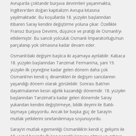
Avrupa’da çoktandır burjuva devrimleri yaşanmakta,
İngilte­re’den doğan kapitalizm Avrupa kıtasına
yayılmaktadır. Bu koşullarda 18. yüzyılın başlarından
itibaren Saray kendini değiştirme yoluna çıkar. Özellikle
Fransız Burjuva Devrimi, düşünce ve pratiği ile Osmanlı’yı
etkilemiştir. Bu sancılı yolculuk Osmanlı İmparatorluğu’nun
parçalanıp yok olmasına kadar devam eder.
Osmanlı’daki değişim başlıca iki aşa­maya ayrılabilir. Kabaca
18. yüzyılın başlarından Tanzimat Fermanı’na, yani 19.
yüzyılın ilk çeyreğine kadar gelen dönem daha çok
Osmanlı’nın kendi iç dinamikleri ile değişim sancılarının
yaşandığı dönem olarak görülebilir. Sonrası Batı’nın
dayatmalarının kesin ağırlık kazandığı dönemdir. 18. yüzyılın
başlarından Tanzimat’a kadar gelen dönemde Saray
yukarıdan kendini değiştirmeye, bildik deyimi ile Batılı­
laşmaya çalışıyordu. Ancak bir başka güç de Saray’ın
mutlak yetkilerini sınır­landırmaya soyunuyordu.
Saray’ın mutlak egemenliği Osmanlılık’ın kendi iç gelişimi ile