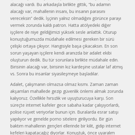
alacağı vardı. Bu arkadaşla birlikte gittik, “bu adamın
alacağı var, mahallenin insanı, bu insanın parasını
vereceksin” dedik. İşçinin yalnız olmadığını görünce parayı
vermek zorunda kaldı patron. Hatta atölyedeki diğer
işçilere de niye geldiğimizi yüksek sesle anlattık. Oturup
konuştuğumuzda müdahale edilmesi gereken bir sürü
çelişki ortaya çıkıyor. Hangisiyle başa çıkacaksın. En son
sorun yaşayan işçilere kendi aranızda bir adalet ekibi
oluşturun dedik. Bu tür sorunlara birlikte müdahale edin.
Birisinin alacağı var, birisinin kız kardeşine ustalar laf atmış
vs. Sonra bu insanlar siyasileşmeye başladılar.
Adalet, çalışmanın olmazsa olmaz kısmı. Zaman zaman
akşamları mahallede gezip güvenlik önlemi almak zorunda
kalıyoruz. Özellikle hırsızlık ve uyuşturucuya karşı. Son
süreçte internet kafeler gece sabaha kadar çalışıyorlardı,
polise rüşvet veriyorlar bunun için. Buralarda esrar satışı
yapılıyor ve genelde porno sitelere giriliyordu. Bir gün
baktım mahallenin gençleri ellerinde bir kilit, gidip internet
kefeleri kapatacağız diyorlar. Konuştuk, önce uyaralım