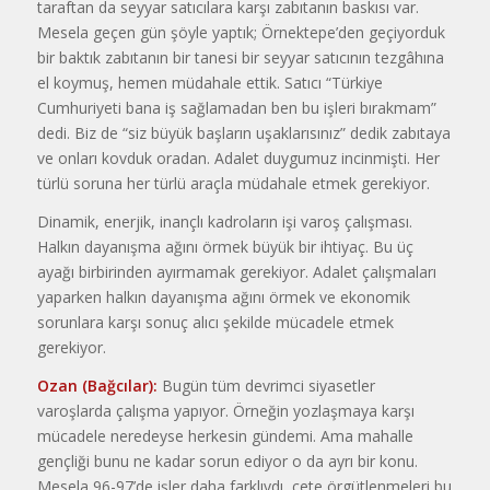
taraftan da seyyar satıcılara karşı zabıtanın baskısı var.
Mesela geçen gün şöyle yaptık; Örnektepe’den geçiyorduk
bir baktık zabıtanın bir tanesi bir seyyar satıcının tezgâhına
el koymuş, hemen müdahale ettik. Satıcı “Türkiye
Cumhuriyeti bana iş sağlamadan ben bu işleri bırakmam”
dedi. Biz de “siz büyük başların uşaklarısınız” dedik zabıtaya
ve onları kovduk oradan. Adalet duygumuz incinmişti. Her
türlü soruna her türlü araçla müdahale etmek gerekiyor.
Dinamik, enerjik, inançlı kadroların işi varoş çalışması.
Halkın dayanışma ağını örmek büyük bir ihtiyaç. Bu üç
ayağı birbirinden ayırmamak gerekiyor. Adalet çalışmaları
yaparken halkın dayanışma ağını örmek ve ekonomik
sorunlara karşı sonuç alıcı şekilde mücadele etmek
gerekiyor.
Ozan (Bağcılar):
Bugün tüm devrimci siyasetler
varoşlarda çalışma yapıyor. Örneğin yozlaşmaya karşı
mücadele neredeyse herkesin gündemi. Ama mahalle
gençliği bunu ne kadar sorun ediyor o da ayrı bir konu.
Mesela 96-97’de işler daha farklıydı, çete örgütlenmeleri bu