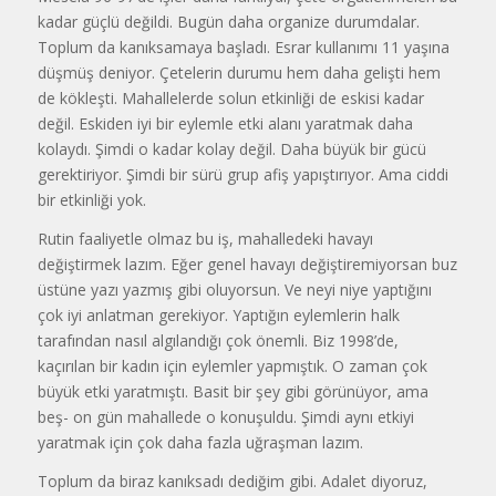
kadar güçlü değildi. Bugün daha organize durumdalar.
Toplum da kanıksamaya başladı. Esrar kullanımı 11 yaşına
düşmüş deniyor. Çetelerin durumu hem daha gelişti hem
de kökleşti. Mahallelerde solun etkinliği de eskisi kadar
değil. Eskiden iyi bir eylemle etki alanı yaratmak daha
kolaydı. Şimdi o kadar kolay değil. Daha büyük bir gücü
gerektiriyor. Şimdi bir sürü grup afiş yapıştırıyor. Ama ciddi
bir etkinliği yok.
Rutin faaliyetle olmaz bu iş, mahalledeki havayı
değiştirmek lazım. Eğer genel havayı değiştiremiyorsan buz
üstüne yazı yazmış gibi oluyorsun. Ve neyi niye yaptığını
çok iyi anlatman gerekiyor. Yaptığın eylemlerin halk
tarafından nasıl algılandığı çok önemli. Biz 1998’de,
kaçırılan bir kadın için eylemler yapmıştık. O zaman çok
büyük etki yaratmıştı. Basit bir şey gibi görünüyor, ama
beş- on gün mahallede o konuşuldu. Şimdi aynı etkiyi
yaratmak için çok daha fazla uğraşman lazım.
Toplum da biraz kanıksadı dediğim gibi. Adalet diyoruz,