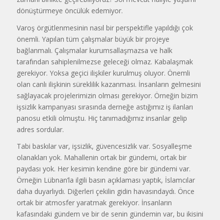
dönüştürmeye öncülük edemiyor.
Varoş örgütlenmesinin nasıl bir perspektifle yapıldığı çok
önemli. Yapılan tüm çalışmalar büyük bir projeye
bağlanmalı. Çalışmalar kurumsallaşmazsa ve halk
tarafından sahiplenilmezse geleceği olmaz. Kabalaşmak
gerekiyor. Yoksa geçici ilişkiler kurulmuş oluyor. Önemli
olan canlı ilişkinin süreklilik kazanması. İnsanların gelmesini
sağlayacak projelerimizin olması gerekiyor. Örneğin bizim
işsizlik kampanyası sırasında derneğe astığımız iş ilanları
panosu etkili olmuştu. Hiç tanımadığımız insanlar gelip
adres sordular.
Tabi baskılar var, işsizlik, güvencesizlik var. Sosyalleşme
olanakları yok. Mahallenin ortak bir gündemi, ortak bir
paydası yok. Her kesimin kendine göre bir gündemi var.
Örneğin Lübnan’la ilgili basın açıklaması yaptık, İslamcılar
daha duyarlıydı. Diğerleri çekilin gidin havasındaydı. Önce
ortak bir atmosfer yaratmak gerekiyor. İnsanların
kafasındaki gündem ve bir de senin gündemin var, bu ikisini