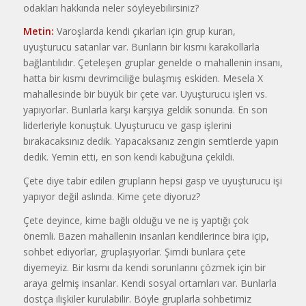
odakları hakkında neler söyleyebilirsiniz?
Metin:
Varoşlarda kendi çıkarları için grup kuran,
uyuşturucu satanlar var. Bunların bir kısmı karakollarla
bağlantılıdır. Çeteleşen gruplar genelde o mahallenin insanı,
hatta bir kısmı devrimciliğe bulaşmış eskiden. Mesela X
mahallesinde bir büyük bir çete var. Uyuşturucu işleri vs.
yapıyorlar. Bunlarla karşı karşıya geldik sonunda. En son
liderleriyle konuştuk. Uyuşturucu ve gasp işlerini
bırakacaksınız dedik. Yapacaksanız zengin semtlerde yapın
dedik. Yemin etti, en son kendi kabuğuna çekildi.
Çete diye tabir edilen grupların hepsi gasp ve uyuşturucu işi
yapıyor değil aslında. Kime çete diyoruz?
Çete deyince, kime bağlı olduğu ve ne iş yaptığı çok
önemli. Bazen mahallenin insanları kendilerince bira içip,
sohbet ediyorlar, gruplaşıyorlar. Şimdi bunlara çete
diyemeyiz. Bir kısmı da kendi sorunlarını çözmek için bir
araya gelmiş insanlar. Kendi sosyal ortamları var. Bunlarla
dostça ilişkiler kurulabilir. Böyle gruplarla sohbetimiz