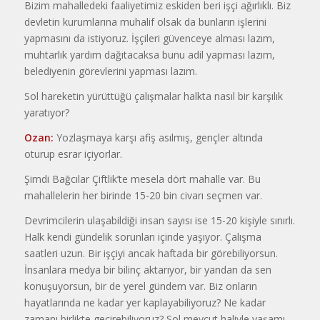
Bizim mahalledeki faaliyetimiz eskiden beri işçi ağırlıklı. Biz
devletin kurumlarına muhalif olsak da bunların işlerini
yapmasını da istiyoruz. İşçileri güvenceye alması lazım,
muhtarlık yardım dağıtacaksa bunu adil yapması lazım,
belediyenin görevlerini yapması lazım.
Sol hareketin yürüttüğü çalışmalar halkta nasıl bir karşılık
yaratıyor?
Ozan:
Yozlaşmaya karşı afiş asılmış, gençler altında
oturup esrar içiyorlar.
Şimdi Bağcılar Çiftlik’te mesela dört mahalle var. Bu
mahallelerin her birinde 15-20 bin civarı seçmen var.
Devrimcilerin ulaşabildiği insan sayısı ise 15-20 kişiyle sınırlı.
Halk kendi gündelik sorunları içinde yaşıyor. Çalışma
saatleri uzun. Bir işçiyi ancak haftada bir görebiliyorsun.
İnsanlara medya bir bilinç aktarıyor, bir yandan da sen
konuşuyorsun, bir de yerel gündem var. Biz onların
hayatlarında ne kadar yer kaplayabiliyoruz? Ne kadar
zamanı birlikte geçirebiliyoruz? Sol mevcut haliyle yaşamı