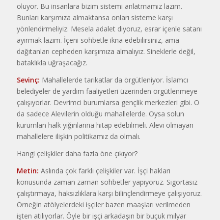
oluyor. Bu insanlara bizim sistemi anlatmamız lazım.
Bunları karşımıza almaktansa onları sisteme karşı
yönlendirmeliyiz. Mesela adalet diyoruz, esrar içenle satanı
ayırmak lazım. İçeni sohbetle ikna edebilirsiniz, ama
dağıtanları cepheden karşımıza almalıyız. Sineklerle değil,
bataklıkla uğraşacağız.
Sevinç:
Mahallelerde tarikatlar da örgütleniyor. İslamcı
belediyeler de yardım faaliyetleri üzerinden örgütlenmeye
çalışıyorlar. Devrimci burumlarsa gençlik merkezleri gibi. O
da sadece Alevilerin olduğu mahallelerde. Oysa solun
kurumlan halk yığınlarına hitap edebilmeli. Alevi olmayan
mahallelere ilişkin politikamız da olmalı.
Hangi çelişkiler daha fazla öne çıkıyor?
Metin:
Aslında çok farklı çelişkiler var. İşçi hakları
konusunda zaman zaman sohbetler yapıyoruz. Sigortasız
çalıştırmaya, haksızlıklara karşı bilinçlendirmeye çalışıyoruz.
Örneğin atölyelerdeki işçiler bazen maaşları verilmeden
işten atılıyorlar. Öyle bir işçi arkadaşın bir buçuk milyar