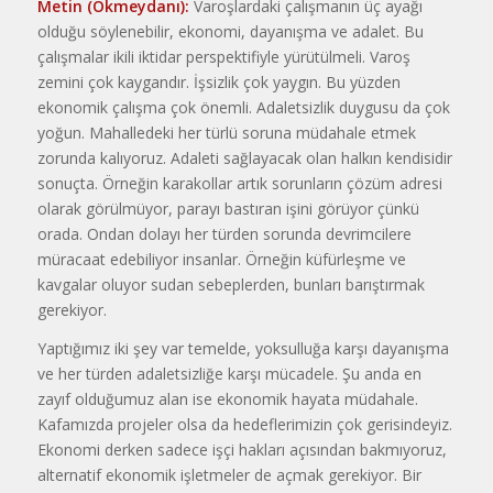
Metin (Okmeydanı):
Varoşlardaki çalışmanın üç ayağı
olduğu söylenebilir, ekonomi, dayanışma ve adalet. Bu
çalışmalar ikili iktidar perspektifiyle yürütülmeli. Varoş
zemini çok kaygandır. İşsizlik çok yaygın. Bu yüzden
ekonomik çalışma çok önemli. Adaletsizlik duygusu da çok
yoğun. Mahalledeki her türlü soruna müdahale etmek
zorunda kalıyoruz. Adaleti sağlayacak olan halkın kendisidir
sonuçta. Örneğin karakollar artık sorunların çözüm adresi
olarak görülmüyor, parayı bastıran işini görüyor çünkü
orada. Ondan dolayı her türden sorunda devrimcilere
müracaat edebiliyor insanlar. Örneğin küfürleşme ve
kavgalar oluyor sudan sebeplerden, bunları barıştırmak
gerekiyor.
Yaptığımız iki şey var temelde, yoksulluğa karşı dayanışma
ve her türden adaletsizliğe karşı mücadele. Şu anda en
zayıf olduğumuz alan ise ekonomik hayata müdahale.
Kafamızda projeler olsa da hedeflerimizin çok gerisindeyiz.
Ekonomi derken sadece işçi hakları açısından bakmıyoruz,
alternatif ekonomik işletmeler de açmak gerekiyor. Bir