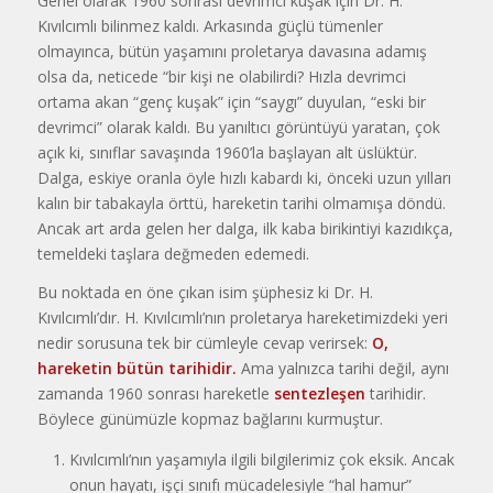
Genel olarak 1960 sonrası devrimci kuşak için Dr. H.
Kıvılcımlı bilinmez kaldı. Arkasında güçlü tümenler
olmayınca, bütün yaşamını proletarya davasına adamış
olsa da, neticede “bir kişi ne olabilirdi? Hızla devrimci
ortama akan “genç kuşak” için “saygı” duyulan, “eski bir
devrimci” olarak kaldı. Bu yanıltıcı görüntüyü yaratan, çok
açık ki, sınıflar savaşında 1960’la başlayan alt üslüktür.
Dalga, eskiye oranla öyle hızlı kabardı ki, önceki uzun yılları
kalın bir tabakayla örttü, hareketin tarihi olmamışa döndü.
Ancak art arda gelen her dalga, ilk kaba birikintiyi kazıdıkça,
temeldeki taşlara değmeden edemedi.
Bu noktada en öne çıkan isim şüphesiz ki Dr. H.
Kıvılcımlı’dır. H. Kıvılcımlı’nın proletarya hareketimizdeki yeri
nedir sorusuna tek bir cümleyle cevap verirsek:
O,
ha
reketin
bütün tarihidir.
Ama yalnızca tarihi değil, aynı
zamanda 1960 sonrası hareketle
sentezleşen
tarihidir.
Böylece günümüzle kopmaz bağlarını kurmuştur.
Kıvılcımlı’nın yaşamıyla ilgili bilgilerimiz çok eksik. Ancak
onun hayatı, işçi sınıfı mücadelesiyle “hal hamur”