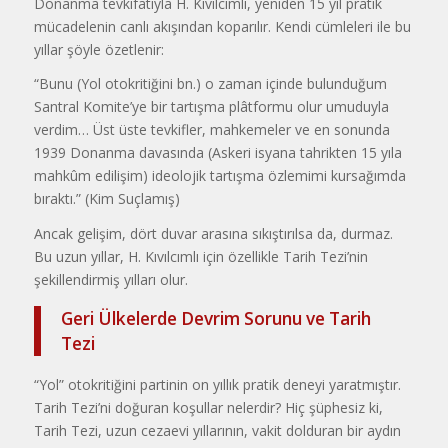
Donanma tevkifatıyla H. Kıvılcımlı, yeniden 15 yıl pratik
mücadelenin canlı akışından koparılır. Kendi cümleleri ile bu
yıllar şöyle özetlenir:
“Bunu (Yol otokritiğini bn.) o zaman içinde bulunduğum
Santral Komite’ye bir tartışma plâtformu olur umuduyla
verdim… Üst üste tevkifler, mahkemeler ve en sonunda
1939 Donanma davasında (Askeri isyana tahrikten 15 yıla
mahkûm edilişim) ideolojik tartışma özlemimi kursağımda
bıraktı.” (Kim Suçlamış)
Ancak gelişim, dört duvar arasına sıkıştırılsa da, durmaz.
Bu uzun yıllar, H. Kıvılcımlı için özellikle Tarih Tezi’nin
şekillendirmiş yılları olur.
Geri Ülkelerde Devrim Sorunu ve Tarih
Tezi
“Yol” otokritiğini partinin on yıllık pratik deneyi yaratmıştır.
Tarih Tezi’ni doğuran koşullar nelerdir? Hiç şüphesiz ki,
Tarih Tezi, uzun cezaevi yıllarının, vakit dolduran bir aydın