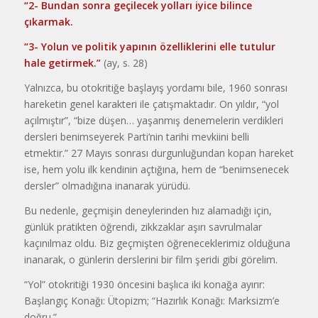
“2- Bundan sonra geçilecek yolları iyice bilince
çıkarmak.
“3- Yolun ve politik yapının özelliklerini elle tutulur
hale getirmek.”
(ay, s. 28)
Yalnızca, bu otokritiğe başlayış yordamı bile, 1960 sonrası
hareketin genel karakteri ile çatışmaktadır. On yıldır, “yol
açılmıştır”, “bize düşen… yaşanmış denemelerin verdikleri
dersleri benimseyerek Parti’nin tarihi mevkiini belli
etmektir.” 27 Ma­yıs sonrası durgunluğundan kopan hareket
ise, hem yolu ilk kendinin açtığına, hem de “benimsenecek
dersler” olmadığına inanarak yürüdü.
Bu nedenle, geçmişin deneylerinden hız alamadığı için,
günlük pratikten öğrendi, zikkzaklar aşırı savrulmalar
kaçınılmaz oldu. Biz geçmişten öğreneceklerimiz olduğuna
inanarak, o günlerin derslerini bir film şeridi gibi görelim.
“Yol” otokritiği 1930 öncesini başlıca iki konağa ayırır:
Başlangıç Konağı: Ütopizm; “Hazırlık Konağı: Marksizm’e
doğru.”