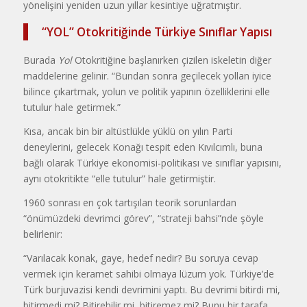
yönelişini yeniden uzun yıllar kesintiye uğratmıştır.
“YOL” Otokritiğinde Türkiye Sınıflar Yapısı
Burada
Yol
Otokritiğine başlanırken çizilen iskeletin diğer
maddelerine gelinir. “Bundan sonra geçilecek yollan iyice
bilince çıkartmak, yolun ve politik yapının özelliklerini elle
tutulur hale getirmek.”
Kısa, ancak bin bir altüstlükle yüklü on yılın Parti
deneylerini, gelecek Konağı tespit eden Kıvılcımlı, buna
bağlı olarak Türkiye ekonomisi-politikası ve sınıflar yapısını,
aynı otokritikte “elle tutulur” hale getirmiştir.
1960 sonrası en çok tartışılan teorik sorunlardan
“önümüzdeki devrimci görev”, “strateji bahsi”nde şöyle
belirlenir:
“Varılacak konak, gaye, hedef nedir? Bu soruya cevap
vermek için keramet sahibi olmaya lüzum yok. Türkiye’de
Türk burjuvazisi kendi devrimini yaptı. Bu devrimi bitirdi mi,
bitirmedi mi? Bitirebilir mi, bitiremez mi? Bunu bir tarafa