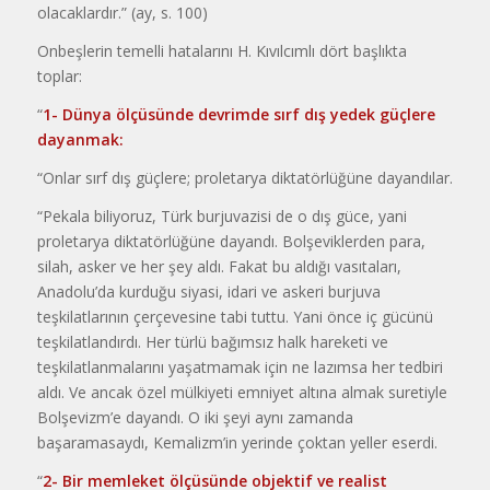
olacaklardır.” (ay, s. 100)
Onbeşlerin temelli hatalarını H. Kıvılcımlı dört başlıkta
toplar:
“
1- Dünya ölçüsünde devrimde sırf dış yedek güçlere
dayanmak:
“Onlar sırf dış güçlere; proletarya diktatörlüğüne dayandılar.
“Pekala biliyoruz, Türk burjuvazisi de o dış güce, yani
proletarya diktatörlüğüne dayandı. Bolşeviklerden para,
silah, asker ve her şey aldı. Fakat bu aldığı vasıtaları,
Anadolu’da kurduğu siyasi, idari ve askeri burjuva
teşkilatlarının çerçevesine tabi tuttu. Yani önce iç gücünü
teşkilatlandırdı. Her türlü bağımsız halk hareketi ve
teşkilatlanmalarını yaşatmamak için ne lazımsa her tedbiri
aldı. Ve ancak özel mülkiyeti emniyet altına almak suretiyle
Bolşevizm’e dayandı. O iki şeyi aynı zamanda
başaramasaydı, Kemalizm’in yerinde çoktan yeller eserdi.
“
2- Bir memleket ölçüsünde objektif ve realist