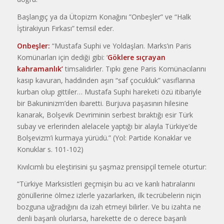
Başlangıç ya da Ütopizm Konağını ”Onbeşler” ve “Halk
İştirakiyun Fırkası” temsil eder.
Onbeşler:
“Mustafa Suphi ve Yoldaşları. Marks’ın Paris
Komünarları için dediği gibi: ‘
Göklere sıçrayan
kahramanlık’
timsalidirler. Tıpkı gene Paris Komünacılarını
kasıp kavuran, haddinden aşırı “saf çocukluk” vasıflarına
kurban olup gittiler… Mustafa Suphi hareketi özü itibariyle
bir Bakuninizm’den ibaretti. Burjuva paşasının hilesine
kanarak, Bolşevik Devriminin serbest bıraktığı esir Türk
subay ve erlerinden alelacele yaptığı bir alayla Türkiye’de
Bolşevizm’i kurmaya yürüdü.” (Yol: Partide Konaklar ve
Konuklar s. 101-102)
Kıvılcımlı bu eleştirisini şu şaşmaz prensipçil temele oturtur:
“Türkiye Marksistleri geçmişin bu acı ve kanlı hatıralarını
gönüllerine ölmez izlerle yazarlarken, ilk tecrübelerin niçin
bozguna uğradığını da izah etmeyi bilirler. Ve bu izahta ne
denli başarılı olurlarsa, harekette de o derece başarılı