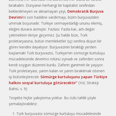
bırakalım. Dünyanın herhangi bir kapitalist sınıfından
beklenilmeyen ve alınamayan şeyi,
Demokratik Burjuva
Devrimi
’ni son haddine vardırmayı, bizim burjuvaziden
ummak boşunadır. Türkiye sermayedarlığı ununu elemiş,
eleğini duvara asmıştır. Fazlası: Fazla-kar, artı-değer
çekmekten ileriye geçemez. Şu halde bize, Türk
proletaryasına, bütün memleketler işçi sınıfına düşün bir
görev kendini dayatıyor: Burjuvazinin bıraktığı yerden
başlamak! Türk burjuvazisi, Türkiye’nin sömürge kurtuluşu
mücadelesinde devrimci rolünü oynadı ve zaferden sonra
kendi soygun düzenini kurdu. Zaferin ganimeti ile yaşıyor.
Türk proletaryası, yarım kalan ve yarım bırakılmak istenen
işi bütünleştirecek:
Sömürge kurtuluşunu yapan Türkiye
halkını sosyal kurtuluşa götürecektir”
(Yol, Strateji
Bahsi, s. 9)
Tespitte hiçbir yakıştırma yoktur. Bu özlü tahlili şöyle
şemalaştırabiliriz:
Türk burjuvazisi sömürge kurtuluşu mücadelesinde