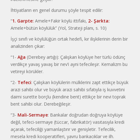
İhtiyatların en genel durumu şöyle tespit edilir:
“
1. Garpte:
Amele+Fakir köylü ittifakı,
2-
Şarkta:
Amele+bütün köylülük” (Yol, Strateji planı, s. 10)
İşçi sınıfı ve köylülüğün ortak hedefi, kır ilişkilerinin derin bir
analizinden çıkar:
“1-
Ağa
(Derebey artığı): Çalışkan köylüye her türlü ödünç
verdikçe yavaş yavaş bir nev’i ayni tefecileşir. Kemalizm bu
vetireyi körükler.
“2-
Tefeci
: Çalışkan köylülerin mülklerini zapt ettikçe büyük
arazi sahibi olur ve büyük arazi sahibi sıfatıyla iş kuvvetini
daimi surette borçlu (kendine bent) ettikçe bir nevi toprak
bent sahibi olur. Derebeğileşir.
“3-
Mali-Sermaye
: Bankalar doğrudan doğruya köylüye
değil, tefeci-sermaye (tüccar, fabrikatör) vasıtasıyla kredi
açarak, tefeciliği yamanlaştırır ve genişletir. Tefecilik,
mesela kredi kooperatifleri, yavru bankacıklar ve ilh.