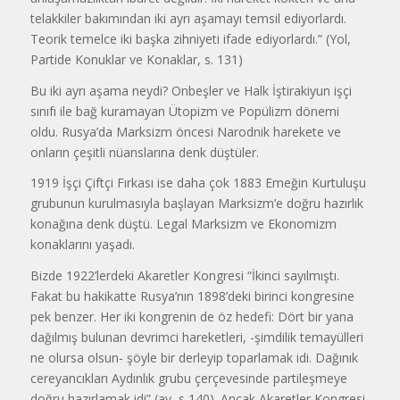
telakkiler bakımından iki ayrı aşamayı temsil ediyorlardı.
Teorik temelce iki başka zihniyeti ifade ediyorlardı.” (Yol,
Partide Konuklar ve Konaklar, s. 131)
Bu iki ayrı aşama neydi? Onbeşler ve Halk İştirakiyun işçi
sınıfı ile bağ kuramayan Ütopizm ve Popülizm dönemi
oldu. Rusya’da Marksizm öncesi Narodnik harekete ve
onların çeşitli nüanslarına denk düştüler.
1919 İşçi Çiftçi Fırkası ise daha çok 1883 Emeğin Kurtuluşu
grubunun kurulmasıyla başlayan Marksizm’e doğru hazırlık
konağına denk düştü. Legal Marksizm ve Ekonomizm
konaklarını yaşadı.
Bizde 1922’lerdeki Akaretler Kongresi “İkinci sayılmıştı.
Fakat bu hakikatte Rusya’nın 1898’deki birinci kongresine
pek benzer. Her iki kongrenin de öz hedefi: Dört bir yana
dağılmış bulunan devrimci hareketleri, -şimdilik temayülleri
ne olursa olsun- şöyle bir derleyip toparlamak idi. Dağınık
cereyancıkları Aydınlık grubu çerçevesinde partileşmeye
doğru hazırlamak idi” (ay, s 140). Ancak Akaretler Kongresi