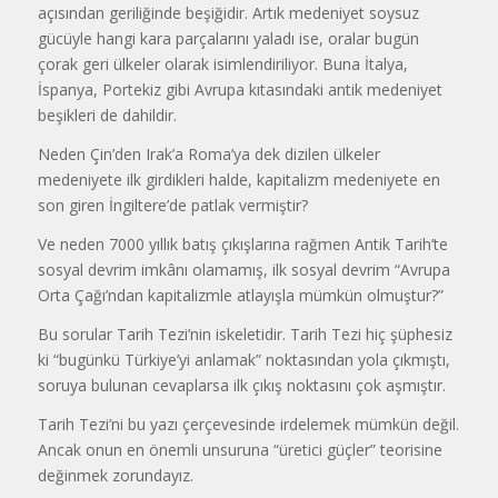
açısından geriliğinde beşiğidir. Artık medeniyet soysuz
gücüyle hangi kara parçalarını yaladı ise, oralar bugün
çorak geri ülkeler olarak isimlendiriliyor. Buna İtalya,
İspanya, Portekiz gibi Avrupa kıtasındaki antik medeniyet
beşikleri de dahildir.
Neden Çin’den Irak’a Roma’ya dek dizilen ülkeler
medeniyete ilk girdikleri halde, kapitalizm medeniyete en
son giren İngiltere’de patlak vermiştir?
Ve neden 7000 yıllık batış çıkışlarına rağmen Antik Tarih’te
sosyal devrim imkânı olamamış, ilk sosyal devrim “Avrupa
Orta Çağı’ndan kapitalizmle atlayışla mümkün olmuştur?”
Bu sorular Tarih Tezi’nin iskeletidir. Tarih Tezi hiç şüphesiz
ki “bugünkü Türkiye’yi anlamak” noktasından yola çıkmıştı,
soruya bulunan cevaplarsa ilk çıkış noktasını çok aşmıştır.
Tarih Tezi’ni bu yazı çerçevesinde irdelemek mümkün değil.
Ancak onun en önemli unsuruna “üretici güçler” teorisine
değinmek zorundayız.