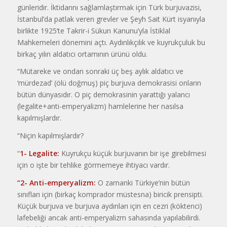
günleridir. İktidarını sağlamlaştırmak için Türk burjuvazisi,
İstanbul’da patlak veren grevler ve Şeyh Sait Kürt isyanıyla
birlikte 1925’te Takrir-i Sükun Kanunu’yla İstiklal
Mahkemeleri dönemini açtı. Aydınlıkçılık ve kuyrukçuluk bu
birkaç yılın aldatıcı ortamının ürünü oldu.
“Mütareke ve ondan sonraki üç beş aylık aldatıcı ve
‘mürdezad’ (ölü doğmuş) piç burjuva demokrasisi onların
bütün dünyasıdır. O piç demokrasinin yarattığı yalancı
(legalite+anti-emperyalizm) hamlelerine her nasılsa
kapılmışlardır.
“Niçin kapılmışlardır?
“
1- Legalite:
Kuyrukçu küçük burjuvanın bir işe girebilmesi
için o işte bir tehlike görmemeye ihtiyacı vardır.
“2- Anti-emperyalizm:
O zamanki Türkiye’nin bütün
sınıfları için (birkaç komprador müstesna) biricik prensipti.
Küçük burjuva ve burjuva aydınları için en cezri (köktenci)
lafebeliği ancak anti-emperyalizm sahasında yapılabilirdi.