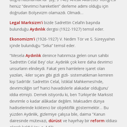
henüz “devrimci hareketleri” derleme adımı olduğu için
doğrudan Bolşevizm olamazdı. Olmadı…
Legal Marksizm’i
bizde Sadrettin Celal’in başında
bulunduğu
Aydınlık
dergisi (1922-1927) temsil eder.
Ekonomizm’i
(1926-1927) V. Nedim Tör ve S. Süreyya’nın
içinde bulunduğu “Seka” temsil eder.
“Mesela
Aydınlık
denince hatırımıza gelen onun sahibi
‘Sadrettin Celal Bey’ olur. Aydınlık çok kere daha devrimci
unsurların elindeydi. Fakat yeni hamlelere işaret olan
yazıları, -kiler sıçanı gibi gizli gizli- sistematikman kemiren
kişi Sadri’dir. Sadrettin Celal, İstiklal Mahkemesi’nde,
devrimciliğin sırf ‘harici havadislerle alakadar olduğunu’
iddia etmişti. Demek istiyordu ki, ben Türkiye’de Marksist
devrimle o kadar alâkadar değilim. Maksadım dünya
hadiselerinde köktenci bir objektiflik göstermektir… Bu
yüzden Aydınlık, gizlemiye çalışsa bile, daima “Kanun
dairesinde mütevazi,
dürüst
ve hayırhay bir
reform
iddiası