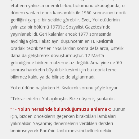
etütlerin yalnızca önemli birkaç bölümünü okuduğunda, o
dönem varılan teorik kapsamlılık ile 1960 sonrasının teorik
geriliğini çarpıcı bir şekilde görebilir. Evet, Yol etütlerinin
yalnızca bir bölümü 1970’te Sosyalist Gazetesi’nde
yayınlanabildi. Geri kalanlar ancak 1977 sonrasında
aydınlığa çıktı. Fakat aynı düşüncenin eri H. Kıvılcımlı
oradaki teorik tezleri 1960’lardan sonra defalarca, üstelik
daha da geliştirerek dövüştürmüştür. 12 Mart’a
gelindiğinde biriken malzeme az değildi. Ama yine de ‘60
sonrası hareketin büyük bir kesimi için bu teorik temel
bilinmez kaldı, ya da bilinse de algılanmadı.
Yol etüdüne başlarken H. Kıvılcımlı sorunu şöyle koyar:
“Tekrar edelim. Yol açılmıştır. Bize düşen iş şunlardır:
“1-
Yolun neresinde bulunduğumuzu
anlamak:
Bunun
için, bizden öncekilerin geçerken bıraktıkları lambaları
yakmalıdır. Yaşanmış denemelerin verdikleri dersleri
benimseyerek Parti’nin tarihi mevkiini belli etmelidir.