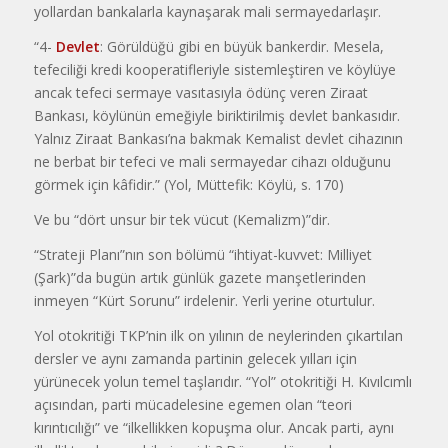
yollardan bankalarla kaynaşarak mali sermayedarlaşır.
“4-
Devlet
: Görüldüğü gibi en büyük bankerdir. Mesela,
tefeciliği kredi kooperatifleriyle sistemleştiren ve köylüye
ancak tefeci sermaye vasıtasıyla ödünç veren Ziraat
Bankası, köylünün emeğiyle biriktirilmiş devlet bankasıdır.
Yalnız Ziraat Bankası’na bakmak Kemalist devlet cihazının
ne berbat bir tefeci ve mali sermayedar cihazı olduğunu
görmek için kâfidir.” (Yol, Müttefik: Köylü, s. 170)
Ve bu “dört unsur bir tek vücut (Kemalizm)”dir.
“Strateji Planı”nın son bölümü “ihtiyat-kuvvet: Milliyet
(Şark)”da bugün artık günlük gazete manşetlerinden
inmeyen “Kürt Sorunu” irdelenir. Yerli yerine oturtulur.
Yol otokritiği TKP’nin ilk on yılının de neylerinden çıkartılan
dersler ve aynı zamanda partinin gelecek yılları için
yürünecek yolun temel taşlarıdır. “Yol” otokritiği H. Kıvılcımlı
açısından, parti mücadelesine egemen olan “teori
kırıntıcılığı” ve “ilkellikken kopuşma olur. Ancak parti, aynı