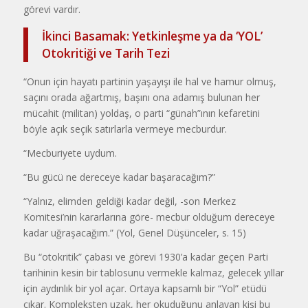
görevi vardır.
İkinci Basamak: Yetkinleşme ya da ‘YOL’
Otokritiği ve Tarih Tezi
“Onun için hayatı partinin yaşayışı ile hal ve hamur olmuş,
saçını orada ağartmış, başını ona adamış bulunan her
mücahit (militan) yoldaş, o parti “günah”ının kefaretini
böyle açık seçik satırlarla vermeye mecburdur.
“Mecburiyete uydum.
“Bu gücü ne dereceye kadar başaracağım?”
“Yalnız, elimden geldiği kadar değil, -son Merkez
Komitesi’nin kararlarına göre- mecbur olduğum dereceye
kadar uğraşacağım.” (Yol, Genel Düşünceler, s. 15)
Bu “otokritik” çabası ve görevi 1930’a kadar geçen Parti
tarihinin kesin bir tablosunu vermekle kalmaz, gelecek yıllar
için aydınlık bir yol açar. Ortaya kapsamlı bir “Yol” etüdü
çıkar. Kompleksten uzak, her okuduğunu anlayan kişi bu