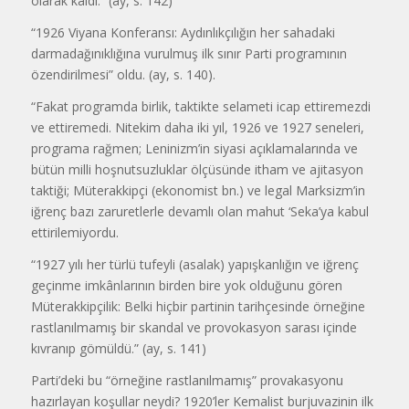
olarak kaldı.” (ay, s. 142)
“1926 Viyana Konferansı: Aydınlıkçılığın her sahadaki
darmadağınıklığına vurulmuş ilk sınır Parti programının
özendirilmesi” oldu. (ay, s. 140).
“Fakat programda birlik, taktikte selameti icap ettiremezdi
ve ettiremedi. Nitekim daha iki yıl, 1926 ve 1927 seneleri,
programa rağmen; Leninizm’in siyasi açıklamalarında ve
bütün milli hoşnutsuzluklar ölçüsünde itham ve ajitasyon
taktiği; Müterakkipçi (ekonomist bn.) ve legal Marksizm’in
iğrenç bazı zaruretlerle devamlı olan mahut ‘Seka’ya kabul
ettirilemiyordu.
“1927 yılı her türlü tufeyli (asalak) yapışkanlığın ve iğrenç
geçinme imkânlarının birden bire yok olduğunu gören
Müterakkipçilik: Belki hiçbir partinin tarihçesinde örneğine
rastlanılmamış bir skandal ve provokasyon sarası içinde
kıvranıp gömüldü.” (ay, s. 141)
Parti’deki bu “örneğine rastlanılmamış” provakasyonu
hazırlayan koşullar neydi? 1920’ler Kemalist burjuvazinin ilk