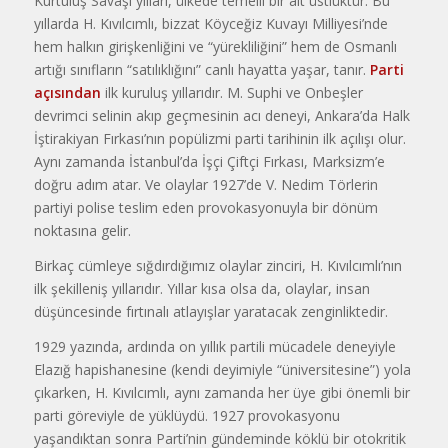
Kurtuluş Savaşı yılları, ülkede temelli bir alt üstlüktür. Bu
yıllarda H. Kıvılcımlı, bizzat Köyceğiz Kuvayı Milliyesi’nde
hem halkın girişkenliğini ve “yürekliliğini” hem de Osmanlı
artığı sınıfların “satılıklığını” canlı hayatta yaşar, tanır.
Parti
açısından
ilk kuruluş yıllarıdır. M. Suphi ve Onbeşler
devrimci selinin akıp geçmesinin acı deneyi, Ankara’da Halk
İştirakiyan Fırkası’nın popülizmi parti tarihinin ilk açılışı olur.
Aynı zamanda İstanbul’da İşçi Çiftçi Fırkası, Marksizm’e
doğru adım atar. Ve olaylar 1927’de V. Nedim Törlerin
partiyi polise teslim eden provokasyonuyla bir dönüm
noktasına gelir.
Birkaç cümleye sığdırdığımız olaylar zinciri, H. Kıvılcımlı’nın
ilk şekilleniş yıllarıdır. Yıllar kısa olsa da, olaylar, insan
düşüncesinde fırtınalı atlayışlar yaratacak zenginliktedir.
1929 yazında, ardında on yıllık partili mücadele deneyiyle
Elazığ hapishanesine (kendi deyimiyle “üniversitesine”) yola
çıkarken, H. Kıvılcımlı, aynı zamanda her üye gibi önemli bir
parti göreviyle de yüklüydü. 1927 provokasyonu
yaşandıktan sonra Parti’nin gündeminde köklü bir otokritik