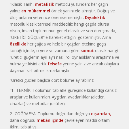
“Klasik Tarih,
metafizik
metodu yüzünden; her çağın
yalnız
en mükemmel
örnek yanını ele almıştır. Doğuş ve
ölüş anlarını yeterince önemsememiştir.
Diyalektik
metodlu klasik tarihsel maddecilik; hangi çağda olursa
olsun, insan toplumunun genel olarak ve son duruşmada,
“ÜRETİCİ GÜÇLER”le hareket ettiğini göstermiştir. Ama
özellikle
her çağda ve hele bir çağdan ötekine geçiş
konağı içinde, o yere ve zamana göre
somut
olarak hangi
“üretici güçler”in ayrı ayrı nasıl rol oynadıklarını araştırma ve
bulma yetkisini artık
felsefe
yerine yalnız ve ancak olaylara
dayanan sırf bilime ısmarlamıştır.
“Üretici güçleri başlıca dört bölüme ayırabiliriz:
“1- TEKNİK: Toplumun tabiatle güreşinde kullandığı cansız
araçlar ve kullanımları. Aygıtlar, avadanlıklar (aletler,
cihazlar) ve metodlar (usüller).
2- COĞRAFYA: Toplumu doğrudan doğruya
dışarıdan,
daha doğrusu
mekân içinde
çevreleyen maddi ortam.
İklim, tabiat vs.