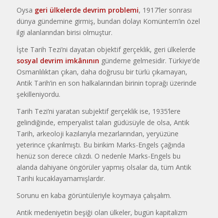
Oysa
geri ülkelerde devrim problemi
, 1917’ler sonrası
dünya gündemine girmiş, bundan dolayı Komüntern’in özel
ilgi alanlarından birisi olmuştur.
İşte Tarih Tezi’ni dayatan objektif gerçeklik, geri ülkelerde
sosyal devrim imkânı
nın
gündeme gelmesidir. Türkiye’de
Osmanlılıktan çıkan, daha doğrusu bir türlü çıkamayan,
Antik Tarih’in en son halkalarından birinin toprağı üzerinde
şekilleniyordu.
Tarih Tezi’ni yaratan subjektif gerçeklik ise, 1935’lere
gelindiğinde, emperyalist talan güdüsüyle de olsa, Antik
Tarih, arkeoloji kazılarıyla mezarlarından, yeryüzüne
yeterince çıkarılmıştı. Bu birikim Marks-Engels çağında
henüz son derece cılızdı. O nedenle Marks-Engels bu
alanda dahiyane öngörüler yapmış olsalar da, tüm Antik
Tarihi kucaklayamamışlardır.
Sorunu en kaba görüntüleriyle koymaya çalışalım.
Antik medeniyetin beşiği olan ülkeler, bugün kapitalizm