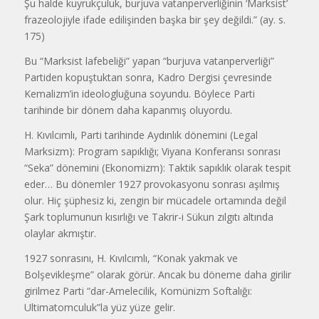
Şu halde kuyrukçuluk, burjuva vatanperverliğinin ‘Marksist’
frazeolojiyle ifade edilişinden başka bir şey değildi.” (ay. s.
175)
Bu “Marksist lafebeliği” yapan “burjuva vatanperverliği”
Partiden kopuştuktan sonra, Kadro Dergisi çevresinde
Kemalizm’in ideologluğuna soyundu. Böylece Parti
tarihinde bir dönem daha kapanmış oluyordu.
H. Kıvılcımlı, Parti tarihinde Aydınlık dönemini (Legal
Marksizm): Program sapıklığı; Viyana Konferansı sonrası
“Seka” dönemini (Ekonomizm): Taktik sapıklık olarak tespit
eder… Bu dönemler 1927 provokasyonu sonrası aşılmış
olur. Hiç şüphesiz ki, zengin bir mücadele ortamında değil
Şark toplumunun kısırlığı ve Takrir-i Sükun zılgıtı altında
olaylar akmıştır.
1927 sonrasını, H. Kıvılcımlı, “Konak yakmak ve
Bolşevikleşme” olarak görür. Ancak bu döneme daha girilir
girilmez Parti “dar-Amelecilik, Komünizm Softalığı:
Ultimatomculuk”la yüz yüze gelir.