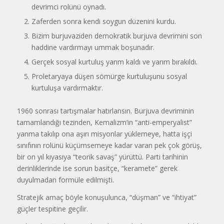
devrimci rolünü oynadı.
Zaferden sonra kendi soygun düzenini kurdu.
Bizim burjuvaziden demokratik burjuva devrimini son
haddine vardırmayı ummak boşunadır.
Gerçek sosyal kurtuluş yarım kaldı ve yarım bırakıldı.
Proletaryaya düşen sömürge kurtuluşunu sosyal
kurtuluşa vardırmaktır.
1960 sonrası tartışmalar hatırlansın. Burjuva devriminin
tamamlandığı tezinden, Kemalizm’in “anti-emperyalist”
yanma takılıp ona aşırı misyonlar yüklemeye, hatta işçi
sınıfının rolünü küçümsemeye kadar varan pek çok görüş,
bir on yıl kıyasıya “teorik savaş” yürüttü. Parti tarihinin
derinliklerinde ise sorun basitçe, “keramete” gerek
duyulmadan formüle edilmişti.
Stratejik amaç böyle konuşulunca, “düşman” ve “ihtiyat”
güçler tespitine geçilir.