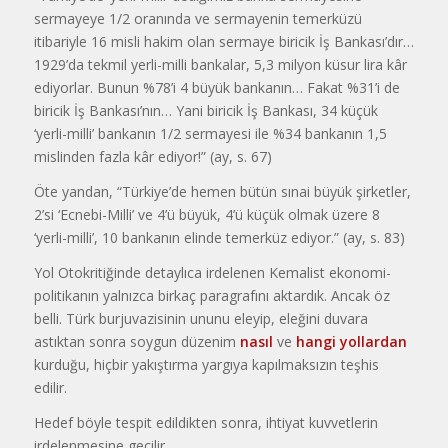
sermayeye 1/2 oranında ve sermayenin temerküzü
itibariyle 16 misli hakim olan sermaye biricik İş Bankası’dır…
1929’da tekmil yerli-milli bankalar, 5,3 milyon küsur lira kâr
ediyorlar. Bunun %78’i 4 büyük bankanın… Fakat %31’i de
biricik İş Bankası’nın… Yani biricik İş Bankası, 34 küçük
‘yerli-milli’ bankanın 1/2 sermayesi ile %34 bankanın 1,5
mislinden fazla kâr ediyor!” (ay, s. 67)
Öte yandan, “Türkiye’de hemen bütün sınai büyük şirketler,
2’si ‘Ecnebi-Milli’ ve 4’ü büyük, 4’ü küçük olmak üzere 8
‘yerli-milli’, 10 bankanın elinde temerküz ediyor.” (ay, s. 83)
Yol Otokritiğinde detaylıca irdelenen Kemalist ekonomi-
politikanın yalnızca birkaç paragrafını aktardık. Ancak öz
belli. Türk burjuvazisinin ununu eleyip, eleğini duvara
astıktan sonra soygun düzenim
nasıl
ve
hangi yollardan
kurduğu, hiçbir yakıştırma yargıya kapılmaksızın teşhis
edilir.
Hedef böyle tespit edildikten sonra, ihtiyat kuvvetlerin
irdelenmesine geçilir.