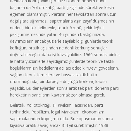
ilkellikten kopuşabilmiş midir? Dönem dönem bunu
başarsa da Yol otokritiği parti çizgisinde sürekli ve kesin
egemen olamamıştır. Partinin her tevkifattan sonra uzun
dağılışlara uğraması, sapıtmalarla aşın zayıf düşmesinin
nedeni, bir tek kelimeyle, teorik özünü, çekirdeğini
pekiştirmemesinde yatar. Bu günden baktığımızda,
devrimcilerin ancak yüzlerle sayılabildiği günlerde teorik
kofluğun, pratik açısından ne denli korkunç sonuçlar
doğurabileceğini daha iyi kavrayabiliriz. 1960 sonrası binler­
le hatta yüzbinlerle sayıldığımız günlerde teorik ve taktik
boşluklarımızın bedellerini acı acı ödedik. “Dev” gövdelerin,
sağlam teorik temellere ve hassas taktik hatta
oturmadığında, bir darbeyle düştüğü korkunç kaosu
yaşadık. Bu deneylerden sonra artık tek parti dönemi parti
hareketinin sancılarını kavramak zor olmasa gerek.
Belirttik, Yol otokritiği, H. Kıvılcımlı açısından, parti
tarihindeki. Popülizm, legal Marksizm, ekonomizm
sapıtmalarından kopuşma oldu. Bu kopuşmadan sonra
kıyasıya pratik savaş ancak 3-4 yıl sürebilmiştir. 1938