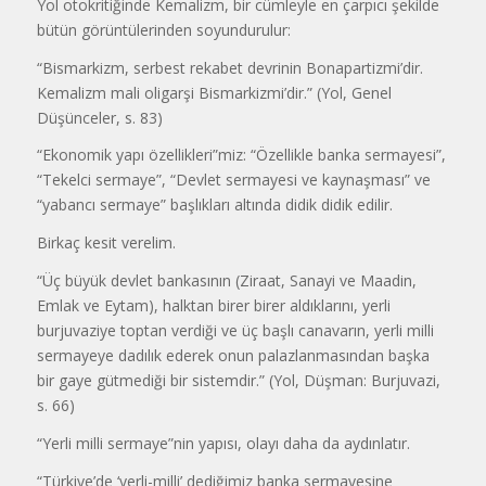
Yol otokritiğinde Kemalizm, bir cümleyle en çarpıcı şekilde
bütün görüntülerinden soyundurulur:
“Bismarkizm, serbest rekabet devrinin Bonapartizmi’dir.
Kemalizm mali oligarşi Bismarkizmi’dir.” (Yol, Genel
Düşünceler, s. 83)
“Ekonomik yapı özellikleri”miz: “Özellikle banka sermayesi”,
“Tekelci sermaye”, “Devlet sermayesi ve kaynaşması” ve
“yabancı sermaye” başlıkları altında didik didik edilir.
Birkaç kesit verelim.
“Üç büyük devlet bankasının (Ziraat, Sanayi ve Maadin,
Emlak ve Eytam), halktan birer birer aldıklarını, yerli
burjuvaziye toptan verdiği ve üç başlı canavarın, yerli milli
sermayeye dadılık ederek onun palaz­lanmasından başka
bir gaye gütmediği bir sistemdir.” (Yol, Düşman: Burjuvazi,
s. 66)
“Yerli milli sermaye”nin yapısı, olayı daha da aydınlatır.
“Türkiye’de ‘yerli-milli’ dediğimiz banka sermayesine