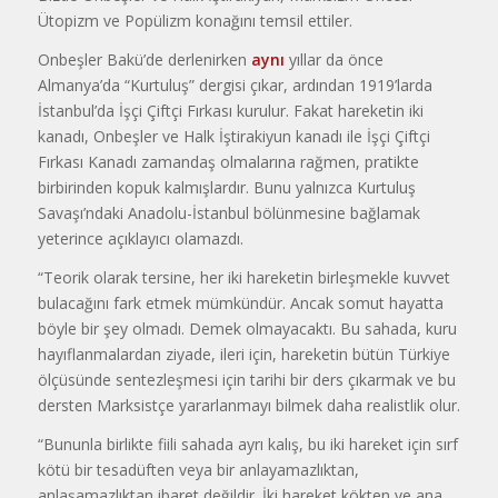
Ütopizm ve Popülizm konağını temsil ettiler.
Onbeşler Bakü’de derlenirken
aynı
yıllar da önce
Almanya’da “Kurtuluş” dergisi çıkar, ardından 1919’larda
İstanbul’da İşçi Çiftçi Fırkası kurulur. Fakat hareketin iki
kanadı, Onbeşler ve Halk İştirakiyun kanadı ile İşçi Çiftçi
Fırkası Kanadı zamandaş olmalarına rağmen, pratikte
birbirinden kopuk kalmışlardır. Bunu yalnızca Kurtuluş
Savaşı’ndaki Anadolu-İstanbul bölünmesine bağlamak
yeterince açıklayıcı olamazdı.
“Teorik olarak tersine, her iki hareketin birleşmekle kuvvet
bulacağını fark etmek mümkündür. Ancak somut hayatta
böyle bir şey olmadı. Demek olmayacaktı. Bu sahada, kuru
hayıflanmalardan ziyade, ileri için, hareketin bütün Türkiye
ölçüsünde sentezleşmesi için tarihi bir ders çıkarmak ve bu
dersten Marksistçe yararlanmayı bilmek daha realistlik olur.
“Bununla birlikte fiili sahada ayrı kalış, bu iki hareket için sırf
kötü bir tesadüften veya bir anlayamazlıktan,
anlaşamazlıktan ibaret değildir. İki hareket kökten ve ana