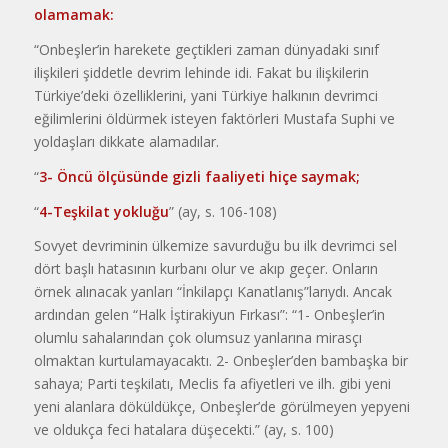
olamamak:
“Onbeşler’in harekete geçtikleri zaman dünyadaki sınıf
ilişkileri şiddetle devrim lehinde idi. Fakat bu ilişkilerin
Türkiye’deki özelliklerini, yani Türkiye halkının devrimci
eğilimlerini öldürmek isteyen faktörleri Mustafa Suphi ve
yoldaşları dikkate alamadılar.
“
3- Öncü ölçüsünde gizli faaliyeti hiçe saymak;
“
4-Teşkilat yokluğu
” (ay, s. 106-108)
Sovyet devriminin ülkemize savurduğu bu ilk devrimci sel
dört başlı hatasının kurbanı olur ve akıp geçer. Onların
örnek alınacak yanları “İnkilapçı Kanatlanış”larıydı. Ancak
ardından gelen “Halk İştirakiyun Fırkası”: “1- Onbeşler’in
olumlu sahalarından çok olumsuz yanlarına mirasçı
olmaktan kurtulamayacaktı. 2- Onbeşler’den bambaşka bir
sahaya; Parti teşkilatı, Meclis fa afiyetleri ve ilh. gibi yeni
yeni alanlara dö­küldükçe, Onbeşler’de görülmeyen yepyeni
ve oldukça feci hatalara düşecekti.” (ay, s. 100)