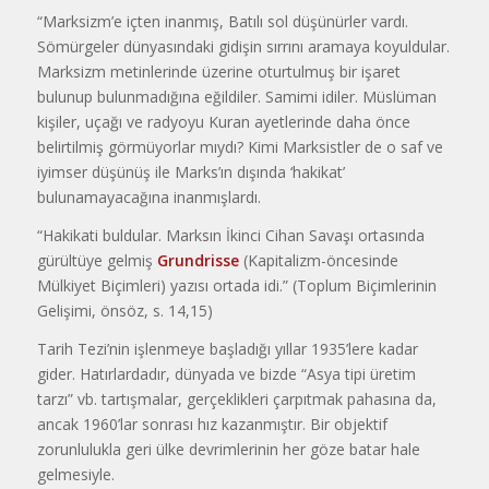
“Marksizm’e içten inanmış, Batılı sol düşünürler vardı.
Sömürgeler dünyasındaki gidişin sırrını aramaya koyuldular.
Marksizm metinlerinde üzerine oturtulmuş bir işaret
bulunup bulunmadığına eğildiler. Samimi idiler. Müslüman
kişiler, uçağı ve radyoyu Kuran ayetlerinde daha önce
belirtilmiş görmüyorlar mıydı? Kimi Marksistler de o saf ve
iyimser düşünüş ile Marks’ın dışında ‘hakikat’
bulunamayacağına inanmışlardı.
“Hakikati buldular. Marksın İkinci Cihan Savaşı ortasında
gürültüye gelmiş
Grundrisse
(Kapitalizm-öncesinde
Mülkiyet Biçimleri) yazısı ortada idi.” (Toplum Biçimlerinin
Gelişimi, önsöz, s. 14,15)
Tarih Tezi’nin işlenmeye başladığı yıllar 1935’lere kadar
gider. Hatırlardadır, dünyada ve bizde “Asya tipi üretim
tarzı” vb. tartışmalar, gerçeklikleri çarpıtmak pahasına da,
ancak 1960’lar sonrası hız kazanmıştır. Bir objektif
zorunlulukla geri ülke devrimlerinin her göze batar hale
gelmesiyle.