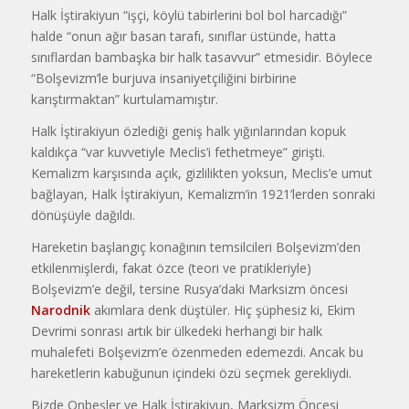
Halk İştirakiyun “işçi, köylü tabirlerini bol bol harcadığı”
halde “onun ağır basan tarafı, sınıflar üstünde, hatta
sınıflardan bambaşka bir halk tasavvur” etmesidir. Böylece
“Bolşevizm’le burjuva insaniyetçiliğini birbirine
karıştırmaktan” kurtulamamıştır.
Halk İştirakiyun özlediği geniş halk yığınlarından kopuk
kaldıkça “var kuvvetiyle Meclis’i fethetmeye” girişti.
Kemalizm karşısında açık, gizlilikten yoksun, Meclis’e umut
bağlayan, Halk İştirakiyun, Kemalizm’in 1921’lerden sonraki
dönüşüyle dağıldı.
Hareketin başlangıç konağının temsilcileri Bolşevizm’den
etkilenmişlerdi, fakat özce (teori ve pratikleriyle)
Bolşevizm’e değil, tersine Rusya’daki Marksizm öncesi
Narodnik
akımlara denk düştüler. Hiç şüphesiz ki, Ekim
Devrimi sonrası artık bir ülkedeki herhangi bir halk
muhalefeti Bolşevizm’e özenmeden edemezdi. Ancak bu
hareketlerin kabuğunun içindeki özü seçmek gerekliydi.
Bizde Onbeşler ve Halk İştirakiyun, Marksizm Öncesi