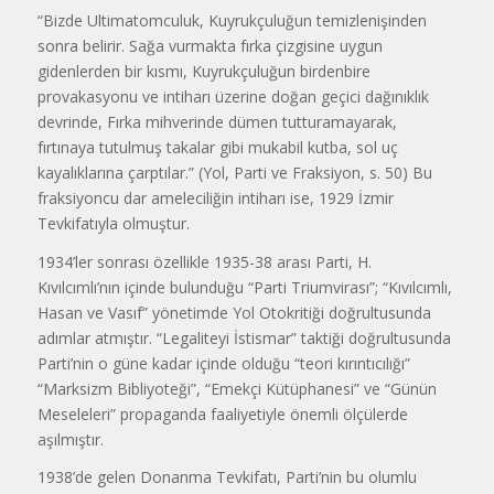
“Bizde Ultimatomculuk, Kuyrukçuluğun temizlenişinden
sonra belirir. Sağa vurmakta fırka çizgisine uygun
gidenlerden bir kısmı, Kuyrukçuluğun birdenbire
provakasyonu ve intiharı üzerine doğan geçici dağınıklık
devrinde, Fırka mihverinde dümen tutturamayarak,
fırtınaya tutulmuş takalar gibi mukabil kutba, sol uç
kayalıklarına çarptılar.” (Yol, Parti ve Fraksiyon, s. 50) Bu
fraksiyoncu dar ameleciliğin intiharı ise, 1929 İzmir
Tevkifatıyla olmuştur.
1934’ler sonrası özellikle 1935-38 arası Parti, H.
Kıvılcımlı’nın içinde bulunduğu “Parti Triumvirası”; “Kıvılcımlı,
Hasan ve Vasıf” yönetimde Yol Otokritiği doğrultusunda
adımlar atmıştır. “Legaliteyi İstismar” taktiği doğrultusunda
Parti’nin o güne kadar içinde olduğu “teori kırıntıcılığı”
“Marksizm Bibliyoteği”, “Emekçi Kütüphanesi” ve “Günün
Meseleleri” propaganda faaliyetiyle önemli ölçülerde
aşılmıştır.
1938’de gelen Donanma Tevkifatı, Parti’nin bu olumlu