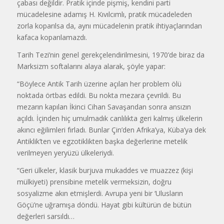
çabası değildir. Pratik içinde pişmiş, kendini parti
mücadelesine adamış H. Kıvılcımlı, pratik mücadeleden
zorla koparılsa da, aynı mücadelenin pratik ihtiyaçlarından
kafaca koparılamazdı.
Tarih Tezi’nin genel gerekçelendirilmesini, 1970’de biraz da
Marksizm softalarını alaya alarak, şöyle yapar:
“Böylece Antik Tarih üzerine açılan her problem ölü
noktada örtbas edildi. Bu nokta mezara çevrildi. Bu
mezarın kapılan İkinci Cihan Savaşandan sonra ansızın
açıldı. İçinden hiç umulmadık canlılıkta geri kalmış ülkelerin
akıncı eğilimleri fırladı. Bunlar Çin’den Afrika’ya, Küba’ya dek
Antiklik’ten ve egzotiklikten başka değerlerine metelik
verilmeyen yeryüzü ülkeleriydi.
“Geri ülkeler, klasik burjuva mukaddes ve muazzez (kişi
mülkiyeti) prensibine metelik vermeksizin, doğru
sosyalizme akın etmişlerdi. Avrupa yeni bir ‘Ulusların
Göçü’ne uğramışa döndü. Hayat gibi kültürün de bütün
değerleri sarsıldı…