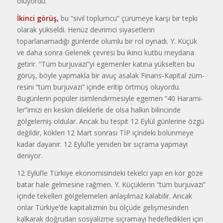
oluyordu.
İkinci görüş,
bu “sivil toplumcu” çü­rümeye karşı bir tepki
olarak yükseldi. Henüz devrimci siyasetlerin
toparlanamadığı günlerde olumlu bir rol oyna­dı. Y. Küçük
ve daha sonra Gelenek çevresi bu ikinci kutbu meydana
geti­rir. “Tüm burjuvazi”yi egemenler katı­na yükselten bu
görüş, böyle yapmak­la bir avuç asalak Finans-Kapital züm­
resini “tüm burjuvazi” içinde eritip ört­müş oluyordu.
Bugünlerin popüler isimlendirmesiyle egemen “40 Harami­
ler”imizi en keskin dileklerle de olsa halkın bilincinde
gölgelemiş oldular. Ancak bu tespit 12 Eylül günlerine öz­gü
değildir, kökleri 12 Mart sonrası TİP içindeki bölünmeye
kadar dayanır. 12 Eylül’le yeniden bir sıçrama yapmayı
deniyor.
12 Eylül’le Türkiye ekonomisindeki tekelci yapı en kör göze
batar hale gel­mesine rağmen. Y. Küçüklerin “tüm burjuvazi”
içinde tekelleri gölgelemeleri anlaşılmaz kalabilir. Ancak
onlar Türk­iye’de kapitalizmin bu ölçüde gelişme­sinden
kalkarak doğrudan sosyalizme sıçramayı hedefledikleri için