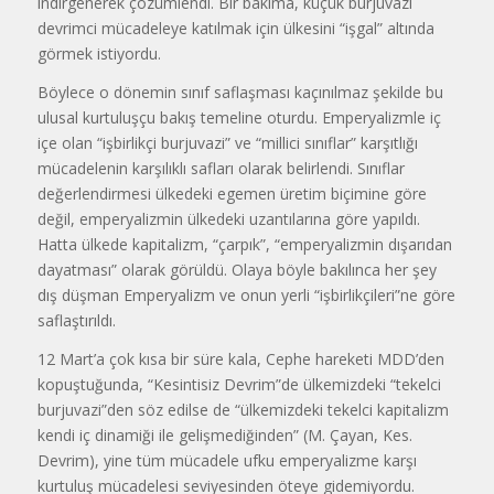
indirgenerek çözümlendi. Bir bakıma, küçük burjuvazi
devrimci mücadeleye katılmak için ülkesini “işgal” altında
gör­mek istiyordu.
Böylece o dönemin sınıf saflaşması kaçınılmaz şekilde bu
ulusal kurtuluşçu bakış temeline oturdu. Emperyaliz­mle iç
içe olan “işbirlikçi burjuvazi” ve “millici sınıflar” karşıtlığı
mücadelenin karşılıklı safları olarak belirlendi. Sınıf­lar
değerlendirmesi ülkedeki egemen üretim biçimine göre
değil, emperya­lizmin ülkedeki uzantılarına göre yapıl­dı.
Hatta ülkede kapitalizm, “çarpık”, “emperyalizmin dışarıdan
dayatması” olarak görüldü. Olaya böyle bakılınca her şey
dış düşman Emperyalizm ve onun yerli “işbirlikçileri”ne göre
saflaş­tırıldı.
12 Mart’a çok kısa bir süre kala, Cephe hareketi MDD’den
kopuştuğunda, “Kesintisiz Devrim”de ülkemizdeki “tekelci
burjuvazi”den söz edilse de “ül­kemizdeki tekelci kapitalizm
kendi iç dinamiği ile gelişmediğinden” (M. Çayan, Kes.
Devrim), yine tüm mücade­le ufku emperyalizme karşı
kurtuluş mücadelesi seviyesinden öteye gide­miyordu.