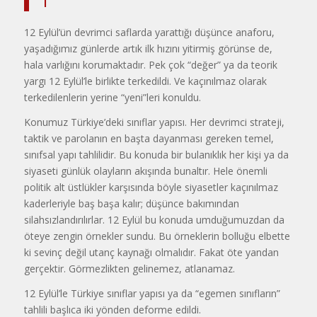
I
12 Eylül’ün devrimci saflarda yarattığı düşünce anaforu,
yaşadığımız günlerde artık ilk hızını yitirmiş görünse de,
hala varlığını korumaktadır. Pek çok “değer” ya da teorik
yargı 12 Eylül’le birlikte terkedildi. Ve kaçınılmaz olarak
terkedilenlerin yerine “yeni”leri konul­du.
Konumuz Türkiye’deki sınıflar yapı­sı. Her devrimci strateji,
taktik ve pa­rolanın en başta dayanması gereken temel,
sınıfsal yapı tahlilidir. Bu konu­da bir bulanıklık her kişi ya da
siyaseti günlük olayların akışında bunaltır. He­le önemli
politik alt üstlükler karşısın­da böyle siyasetler kaçınılmaz
kader­leriyle baş başa kalır; düşünce bakımın­dan
silahsızlandırılırlar. 12 Eylül bu konuda umduğumuzdan da
öteye zen­gin örnekler sundu. Bu örneklerin bol­luğu elbette
ki sevinç değil utanç kaynağı olmalıdır. Fakat öte yandan
gerçektir. Görmezlikten gelinemez, atlanamaz.
12 Eylül’le Türkiye sınıflar yapısı ya da “egemen sınıfların”
tahlili başlıca iki yönden deforme edildi.