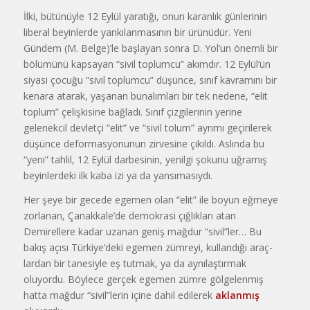
İlki, bütünüyle 12 Eylül yaratığı, onun karanlık günlerinin
liberal beyin­lerde yankılanmasının bir ürünüdür. Yeni
Gündem (M. Belge)’le başlayan sonra D. Yol’un önemli bir
bölümünü kapsayan “sivil toplumcu” akımdır. 12 Eylül’ün
siyasi çocuğu “sivil toplumcu” düşünce, sınıf kavramını bir
kenara atarak, yaşanan bunalımları bir tek nede­ne, “elit
toplum” çelişkisine bağladı. Sı­nıf çizgilerinin yerine
gelenekcil devletçi “elit” ve “sivil tolum” ayrımı geçirilerek
düşünce deformasyonunun zirvesine çıkıldı. Aslında bu
“yeni” tahlil, 12 Ey­lül darbesinin, yenilgi şokunu uğramış
beyinlerdeki ilk kaba izi ya da yansımasıydı.
Her şeye bir gecede egemen olan “elit” ile boyun eğmeye
zorlanan, Ça­nakkale’de demokrasi çığlıkları atan
Demirellere kadar uzanan geniş mağ­dur “sivil”ler… Bu
bakış açısı Türkiye’deki egemen zümreyi, kullandığı araç­
lardan bir tanesiyle eş tutmak, ya da aynılaştırmak
oluyordu. Böylece ger­çek egemen zümre gölgelenmiş
hatta mağdur “sivil”lerin içine dahil edilerek
aklanmış