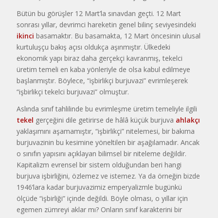
Bütün bu görüşler 12 Mart’la sınav­dan geçti. 12 Mart
sonrası yıllar, dev­rimci hareketin genel bilinç seviyesin­deki
ikinci
basamaktır. Bu basamak­ta, 12 Mart öncesinin ulusal
kurtuluşçu bakış açısı oldukça aşınmıştır. Ülke­deki
ekonomik yapı biraz daha gerçek­çi kavranmış, tekelci
üretim temeli en kaba yönleriyle de olsa kabul edilme­ye
başlanmıştır. Böylece, “işbirlikçi bur­juvazi” evrimleşerek
“işbirlikçi tekelci burjuvazi” olmuştur.
Aslında sınıf tahlilinde bu evrimleş­me üretim temeliyle ilgili
tekel
gerçe­ğini dile getirirse de hâlâ küçük burjuva
ahlakçı
yaklaşımını aşamamıştır, “işbirlikçi” nitelemesi, bir bakıma
burjuvazinin bu kesimine yöneltilen bir aşağılamadır. Ancak
o sınıfın yapısını açıklayan bilimsel bir niteleme değildir.
Kapitalizm evrensel bir sistem oldu­ğundan beri hangi
burjuva işbirliğini, özlemez ve istemez. Ya da örneğin biz­de
1946’lara kadar burjuvazimiz em­peryalizmle bugünkü
ölçüde “işbirliği” içinde değildi. Böyle olması, o yıllar için
egemen zümreyi aklar mı? Onla­rın sınıf karakterini bir