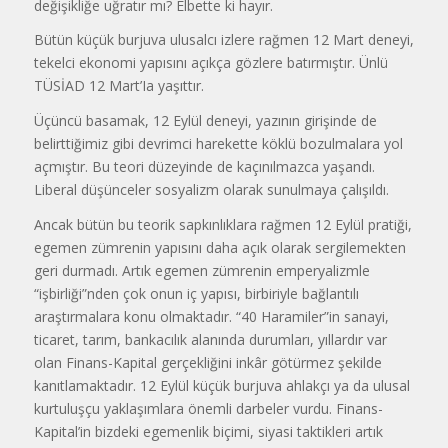
değişikliğe uğ­ratır mı? Elbette ki hayır.
Bütün küçük burjuva ulusalcı izlere rağmen 12 Mart deneyi,
tekelci ekonomi yapısını açıkça gözlere batırmış­tır. Ünlü
TÜSİAD 12 Mart’Ia yaşıttır.
Üçüncü basamak, 12 Eylül deneyi, yazının girişinde de
belirttiğimiz gibi devrimci harekette köklü bozulmalara yol
açmıştır. Bu teori düzeyinde de ka­çınılmazca yaşandı.
Liberal düşünce­ler sosyalizm olarak sunulmaya çalışıl­dı.
Ancak bütün bu teorik sapkınlıkla­ra rağmen 12 Eylül pratiği,
egemen zümrenin yapısını daha açık olarak ser­gilemekten
geri durmadı. Artık ege­men zümrenin emperyalizmle
“işbirliği”nden çok onun iç yapısı, birbiriyle bağlantılı
araştırmalara konu olmakta­dır. “40 Haramiler”in sanayi,
ticaret, ta­rım, bankacılık alanında durumları, yıl­lardır var
olan Finans-Kapital gerçekli­ğini inkâr götürmez şekilde
kanıtlamaktadır. 12 Eylül küçük burjuva ah­lakçı ya da ulusal
kurtuluşçu yaklaşım­lara önemli darbeler vurdu. Finans-
Kapital’in bizdeki egemenlik biçimi, siyasi taktikleri artık