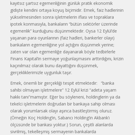
kayıtsız şartsız egemenliğinin günlük pratik ekonomik
gidişte kendini ortaya koyuş biçimidir. Emek, faiz hadlerinin
yükselmesinden sonra işletmelerin iflası ve topraklara
ipotek konmasıyla, bankaların “bütün sektörler üzerinde
egemenlik” kurdu­ğunu düşünmektedir. Oysa 12 Eylül’de
yaşanan para oyunlarının (faiz had­leri, bankerler olayı)
bankaların ege­menliğine yol açtığını düşünmek yeri­ne;
zaten var olan egemenliğe dayana­rak böyle tedbirlerle
Finans Kapital’in sermaye yoğunlaşmasını arttırdığını, krizin
kaçınılmaz olarak bunu dayattı­ğını düşünmek,
gerçekliklerimizle uy­gunluk taşır.
Emek, önemli bir gerçekliği tespit et­mektedir: “banka
sahibi olmayan işletmelere” 12 Eylül krizi “adeta yaşam
hakkı tanı”mamıştır. Eğer bu söylene­ni, holdinglerin ya da
tekelci işletme­lerin doğrudan bir bankaya sahip ol­ması
olarak yorumlarsak olayı aşırıca basitleştirmiş oluruz.
(Örneğin Koç Holding’in, Sabancı Holding’in Akbank’ı
ölçüsünde bir bankası yoktur.) Sorun, çeşitli alanlarda
sivrilmiş, tekel­leşmiş sermayenin bankalarda