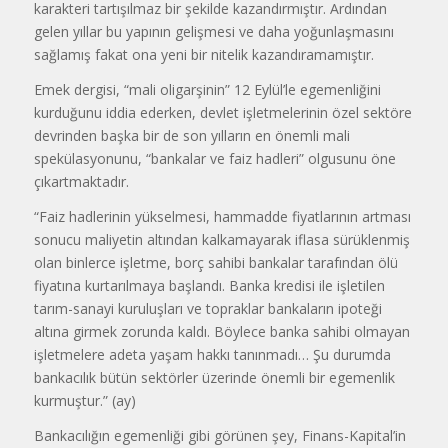
karakteri tartışılmaz bir şekilde kazandırmıştır. Ardından
gelen yıllar bu yapının gelişmesi ve daha yo­ğunlaşmasını
sağlamış fakat ona yeni bir nitelik kazandıramamıştır.
Emek dergisi, “mali oligarşinin” 12 Eylül’le egemenliğini
kurduğunu iddia ederken, devlet işletmelerinin özel sek­töre
devrinden başka bir de son yılla­rın en önemli mali
spekülasyonunu, “bankalar ve faiz hadleri” olgusunu öne
çıkartmaktadır.
“Faiz hadlerinin yükselmesi, ham­madde fiyatlarının artması
sonucu ma­liyetin altından kalkamayarak iflasa sü­rüklenmiş
olan binlerce işletme, borç sahibi bankalar tarafından ölü
fiyatına kurtarılmaya başlandı. Banka kredisi ile işletilen
tarım-sanayi kuruluşları ve topraklar bankaların ipoteği
altına girmek zorunda kaldı. Böylece banka sa­hibi olmayan
işletmelere adeta yaşam hakkı tanınmadı… Şu durumda
ban­kacılık bütün sektörler üzerinde önemli bir egemenlik
kurmuştur.” (ay)
Bankacılığın egemenliği gibi görünen şey, Finans-Kapital’in