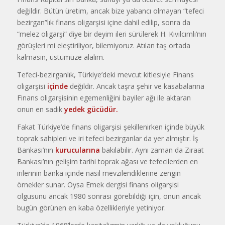
değildir. Bütün üretim, ancak bize yabancı olmayan “tefeci
bezirgan”lık finans oligarşisi içine dahil edilip, sonra da
“melez oligarşi” diye bir deyim ileri sürülerek H. Kıvılcımlı’nın
görüşleri mi eleştiriliyor, bilemiyoruz. Atılan taş ortada
kalmasın, üstümüze alalım.
Tefeci-bezirganlık, Türkiye’deki mevcut kitlesiyle Finans
oligarşisi
içinde
değildir. Ancak taşra şehir ve kasabalarına
Finans oligarşisinin egemenliğini bayiler ağı ile aktaran
onun en sadık
yedek gücüdür.
Fakat Türkiye’de finans oligarşisi şekillenirken içinde büyük
toprak sahipleri ve iri tefeci bezirganlar da yer almıştır. İş
Banka­sı’nın
kurucularına
bakılabilir. Aynı zaman da Ziraat
Bankası’nın gelişim tarihi toprak ağası ve tefecilerden en
irilerinin banka içinde nasıl mevzilendiklerine zengin
örnekler sunar. Oysa Emek dergisi finans oligarşisi
olgusunu ancak 1980 sonrası görebildiği için, onun ancak
bugün görünen en kaba özellikleriyle yetiniyor.