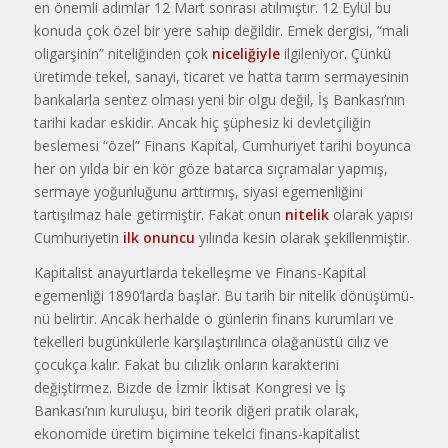
en önemli adımlar 12 Mart sonrası atılmış­tır. 12 Eylül bu
konuda çok özel bir ye­re sahip değildir. Emek dergisi, “mali
oligarşinin” niteliğinden çok
niceliğiyle
ilgileniyor. Çünkü
üretimde tekel, sa­nayi, ticaret ve hatta tarım sermayesi­nin
bankalarla sentez olması yeni bir olgu değil, İş Bankası’nın
tarihi kadar eskidir. Ancak hiç şüphesiz ki devlet­çiliğin
beslemesi “özel” Finans Kapital, Cumhuriyet tarihi boyunca
her on yıl­da bir en kör göze batarca sıçramalar yapmış,
sermaye yoğunluğunu arttırmış, siyasi egemenliğini
tartışılmaz hale getirmiştir. Fakat onun
nitelik
olarak yapısı
Cumhuriyetin
ilk onuncu
yılında kesin olarak şekillenmiştir.
Kapitalist anayurtlarda tekelleşme ve Finans-Kapital
egemenliği 1890’larda başlar. Bu tarih bir nitelik dönüşümü­
nü belirtir. Ancak herhalde o günlerin finans kurumları ve
tekelleri bugünkü­lerle karşılaştırılınca olağanüstü cılız ve
çocukça kalır. Fakat bu cılızlık onların karakterini
değiştirmez. Bizde de İzmir İktisat Kongresi ve İş
Bankası’nın ku­ruluşu, biri teorik diğeri pratik olarak,
ekonomide üretim biçimine tekelci finans-kapitalist