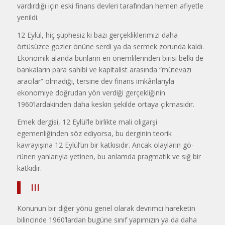
vardır­dığı için eski finans devleri tarafından hemen afiyetle
yenildi.
12 Eylül, hiç şüphesiz ki bazı gerçek­liklerimizi daha
örtüsüzce gözler önü­ne serdi ya da sermek zorunda kaldı.
Ekonomik alanda bunların en önem­lilerinden birisi belki de
bankaların pa­ra sahibi ve kapitalist arasında “müte­vazı
aracılar” olmadığı, tersine dev fi­nans imkânlarıyla
ekonomiye doğru­dan yön verdiği gerçekliğinin
1960’lardakinden daha keskin şekilde ortaya çıkmasıdır.
Emek dergisi, 12 Eylül’le birlikte mali oligarşi
egemenliğinden söz ediyorsa, bu derginin teorik
kavrayışına 12 Ey­lül’ün bir katkısıdır. Ancak olayların gö­
rünen yanlarıyla yetinen, bu anlamda pragmatik ve sığ bir
katkıdır.
III
Konunun bir diğer yönü genel ola­rak devrimci hareketin
bilincinde 1960’lardan bugüne sınıf yapımızın ya da daha