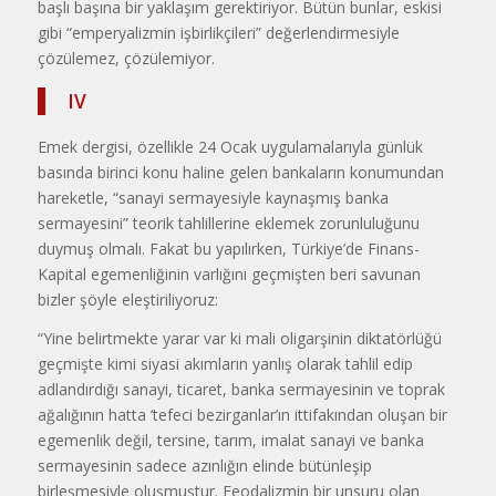
başlı başına bir yak­laşım gerektiriyor. Bütün bunlar, eski­si
gibi “emperyalizmin işbirlikçileri” de­ğerlendirmesiyle
çözülemez, çözülemiyor.
IV
Emek dergisi, özellikle 24 Ocak uygulamalarıyla günlük
basında birinci konu haline gelen bankaların konumundan
hare­ketle, “sanayi sermayesiyle kaynaşmış ban­ka
sermayesini” teorik tahlillerine eklemek zorunluluğunu
duymuş olmalı. Fakat bu yapılırken, Türkiye’de Finans-
Kapital ege­menliğinin varlığını geçmişten beri savunan
bizler şöyle eleştiriliyoruz:
“Yine belirtmekte yarar var ki mali oligarşinin diktatörlüğü
geçmişte kimi siyasi akımların yanlış olarak tahlil edip
adlandırdığı sanayi, ticaret, banka sermayesinin ve toprak
ağalığının hatta ‘tefeci bezirganlar’ın ittifakından oluşan bir
egemenlik değil, tersine, tarım, imalat sanayi ve banka
sermayesinin sadece azınlığın elinde bütünle­şip
birleşmesiyle oluşmuştur. Feodalizmin bir unsuru olan