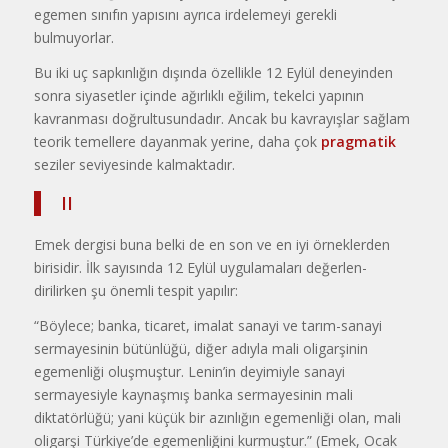
egemen sınıfın yapısını ayrıca irdelemeyi gerekli
bulmuyorlar.
Bu iki uç sapkınlığın dışında özellik­le 12 Eylül deneyinden
sonra siyaset­ler içinde ağırlıklı eğilim, tekelci yapı­nın
kavranması doğrultusundadır. An­cak bu kavrayışlar sağlam
teorik temellere dayanmak yerine, daha çok
pragmatik
seziler seviyesinde kalmaktadır.
II
Emek dergisi buna belki de en son ve en iyi örneklerden
birisidir. İlk sayı­sında 12 Eylül uygulamaları değerlen­
dirilirken şu önemli tespit yapılır:
“Böylece; banka, ticaret, imalat sa­nayi ve tarım-sanayi
sermayesinin bü­tünlüğü, diğer adıyla mali oligarşinin
egemenliği oluşmuştur. Lenin’in deyi­miyle sanayi
sermayesiyle kaynaşmış banka sermayesinin mali
diktatörlüğü; yani küçük bir azınlığın egemenliği olan, mali
oligarşi Türkiye’de egemen­liğini kurmuştur.” (Emek, Ocak