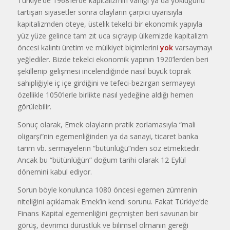
Türkiye’de 1968’lerde kapitalizmin var­lığı ya da yokluğunu
tartışan siyasetler sonra olayların çarpıcı uyarısıyla
kapitalizmden öteye, üstelik tekelci bir ekonomik yapıyla
yüz yüze gelince tam zıt uca sıçrayıp ülkemizde kapitalizm
öncesi kalıntı üretim ve mülkiyet biçimlerini
yok
varsaymayı
yeğlediler. Bizde tekelci ekonomik yapının 1920’lerden beri
şekillenip gelişmesi ince­lendiğinde nasıl büyük toprak
sahipliğiyle iç içe girdiğini ve tefeci-bezirgan sermayeyi
özellikle 1050‘lerle birlikte nasıl yedeğine aldığı hemen
görülebilir.
Sonuç olarak, Emek olayların pratik zor­lamasıyla “mali
oligarşi”nin egemenliğinden ya da sanayi, ticaret banka
tarım vb. ser­mayelerin “bütünlüğü”nden söz etmektedir.
Ancak bu “bütünlüğün” doğum tarihi ola­rak 12 Eylül
dönemini kabul ediyor.
Sorun böyle konulunca 1080 öncesi egemen zümrenin
niteliğini açıklamak Emek’in kendi sorunu. Fakat Türkiye’de
Finans Kapital egemenliğini geçmişten beri savunan bir
görüş, devrimci dürüstlük ve bilimsel olmanın gereği