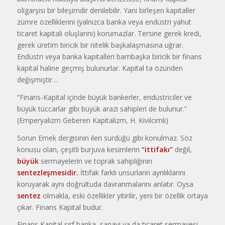
oligarşisi bir bile­şimdir denilebilir. Yani birleşen kapitaller
zümre özelliklerini (yalnızca banka veya en­düstri yahut
ticaret kapitali oluşlarını) ko­rumazlar. Tersine gerek kredi,
gerek üretim biricik bir nitelik başkalaşmasına uğrar.
Endüstri veya banka kapitalleri bambaşka biricik bir finans
kapital haline geçmiş bu­lunurlar. Kapital ta özünden
değişmiştir…
“Finans-Kapital içinde büyük bankerler, endüstriciler ve
büyük tüccarlar gibi büyük arazi sahipleri de bulunur.”
(Emperyalizm Geberen Kapitalizm, H. Kıvılcımlı)
Sorun Emek dergisinin ileri sürdüğü gibi konulmaz. Söz
konusu olan, çeşitli bur­juva kesimlerin
“ittifakı”
değil,
büyük
sermayelerin ve toprak sahipliğinin
sentezleşmesidir.
İttifak farklı unsurların ayrılık­larını
koruyarak aynı doğrultuda davran­malarını anlatır. Oysa
sentez
olmakla, eski özellikler yitirilir, yeni bir özellik ortaya
çıkar. Finans Kapital budur.
Finans Kapital sırf banka, sanayi ya da ticaret sermayesi