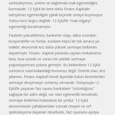
sentezleşmesi, üretim ve dağıtımda mali ege­menliğini
kurmasıdır. 12 Eylül bir ke­re daha Finans Kapitalin
tartışılmaz egemenliğini çıplak biçimde ortaya koymuştur.
Yoksa tersi doğru değildir. 12 Eylül’le “mali oligarşi”
egemenliği kurulmamıştır.
Faizlerin yükseltilmesi, bankerler olayı, daha sonraları
kooperatifler ve fonlar, bunların hepsi bir tek amaca yö­
neliktir; ekonomik kriz daha yüksek sermaye birikimini
dayatmıştır. Finans- Kapital yukarıda sayılan mekanizma­
larla, kısa sürede ve sarsıcı bir şekilde sermaye
yoğunlaştırması yoluna girmiştir. Bu birikimlerin 12 Eylül
süresince nasıl kullanıldığı konumuz değil. Önemli olan, kriz
yıllarının, Finans-Kapital’i kendi dışındaki bütün kesim­lerden
sermaye devşirmeye zorlamış olmasıdır. Dolayısıyla 12
Eylül’le yaşa­nan faiz oyunu bankaların “üstünlü­ğünü”
sağlayan bir adım değil, var olan egemenlik temelinde,
sermaye biriki­mini hızlandıran bir yoldur. 12 Eylül
ekonomisinin çatlaklarından sızmak isteyen ve sırf
spekülasyona dayanan Hisarbank, faiz oyununu aşırıya