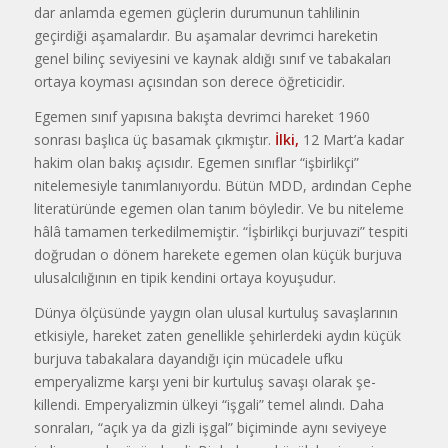
dar anlamda egemen güçle­rin durumunun tahlilinin
geçirdiği aşa­malardır. Bu aşamalar devrimci hare­ketin
genel bilinç seviyesini ve kaynak aldığı sınıf ve tabakaları
ortaya koyması açısından son derece öğreticidir.
Egemen sınıf yapısına bakışta dev­rimci hareket 1960
sonrası başlıca üç basamak çıkmıştır.
İlki,
12 Mart’a ka­dar
hakim olan bakış açısıdır. Egemen sınıflar “işbirlikçi”
nitelemesiyle tanım­lanıyordu. Bütün MDD, ardından Cep­he
literatüründe egemen olan tanım böyledir. Ve bu niteleme
hâlâ tamamen terkedilmemiştir. “İşbirlikçi burjuvazi” tespiti
doğrudan o dönem harekete egemen olan küçük burjuva
ulusalcılığının en tipik kendini ortaya koyuşudur.
Dünya ölçüsünde yaygın olan ulu­sal kurtuluş savaşlarının
etkisiyle, ha­reket zaten genellikle şehirlerdeki ay­dın küçük
burjuva tabakalara dayan­dığı için mücadele ufku
emperyalizme karşı yeni bir kurtuluş savaşı olarak şe­
killendi. Emperyalizmin ülkeyi “işgali” temel alındı. Daha
sonraları, “açık ya ­da gizli işgal” biçiminde aynı seviyeye