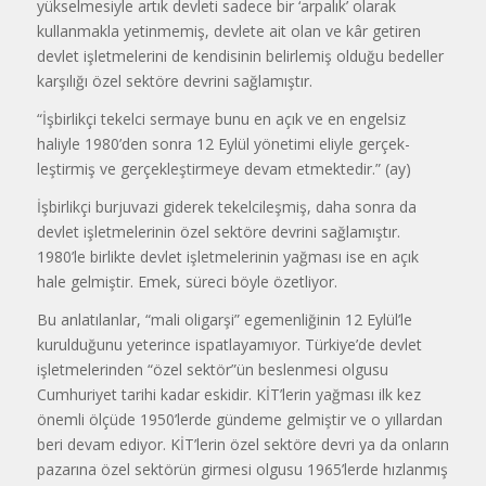
yükselmesiy­le artık devleti sadece bir ‘arpalık’ ola­rak
kullanmakla yetinmemiş, devlete ait olan ve kâr getiren
devlet işletme­lerini de kendisinin belirlemiş olduğu bedeller
karşılığı özel sektöre devrini sağlamıştır.
“İşbirlikçi tekelci sermaye bunu en açık ve en engelsiz
haliyle 1980’den sonra 12 Eylül yönetimi eliyle gerçek­
leştirmiş ve gerçekleştirmeye devam etmektedir.” (ay)
İşbirlikçi burjuvazi giderek tekelcileşmiş, daha sonra da
devlet işletmeleri­nin özel sektöre devrini sağlamıştır.
1980’le birlikte devlet işletmelerinin yağması ise en açık
hale gelmiştir. Emek, süreci böyle özetliyor.
Bu anlatılanlar, “mali oligarşi” ege­menliğinin 12 Eylül’le
kurulduğunu ye­terince ispatlayamıyor. Türkiye’de dev­let
işletmelerinden “özel sektör”ün bes­lenmesi olgusu
Cumhuriyet tarihi ka­dar eskidir. KİT’lerin yağması ilk kez
önemli ölçüde 1950’lerde gündeme gelmiştir ve o yıllardan
beri devam edi­yor. KİT’lerin özel sektöre devri ya da onların
pazarına özel sektörün girmesi olgusu 1965’lerde hızlanmış