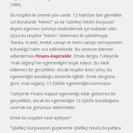
1989)
Bu tespitte iki önemli yön vardır. 12 Mart’tan beri genellikle
sol literatürde “tekelci” ya da “işbirlikçi tekelci burjuvazi”
deyimi egemen zümreyi ni­telendirmek için kullanılır oldu.
Oysa bu tespitte “tekelci” nitelemesi ile yetinilmeyip
“banka, ticaret, imalat sana­yi ve tarım sanayi sermayesinin
bütün­lüğü”nden söz edilmektedir. Bu sente­zin bilimsel
adlandırması
Finans-Kapitaldir.
Emek dergisi Türkiye’de
“mali oligarşi”nin egemenliğini tespit ediyor. Bu inkâr
edilemez bir gerçek­liktir. Ancak tespitin ikinci yönü, bu
egemenliğin kurulduğu dönemle ilgi­lidir: Emek dergisine
göre, mali oligar­şi, 12 Eylül’le egemenliğini kurmuştur.
Türkiye’de Finans-Kapital egemen­liği inkâr götürmez bir
gerçekliktir, an­cak bu egemenliğin 12 Eylül’le kurul­duğunu
sanmak ise görünüşe aldan­maktır.
Emek bu tespitini nasıl açıklıyor?
“İşbirlikçi burjuvazinin güçlenerek iş­birlikçi tekelci boyutlara