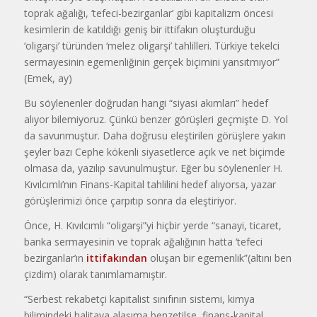
toprak ağalığı, ‘tefeci-bezirganlar’ gibi kapitalizm öncesi
kesimle­rin de katıldığı geniş bir ittifakın oluşturdu­ğu
‘oligarşi’ türünden ‘melez oligarşi’ tahlil­leri. Türkiye tekelci
sermayesinin egemenliğinin gerçek biçimini yansıtmıyor”
(Emek, ay)
Bu söylenenler doğrudan hangi “siyasi akımları” hedef
alıyor bilemiyoruz. Çünkü benzer görüşleri geçmişte D. Yol
da savunmuştur. Daha doğrusu eleştirilen görüşlere yakın
şeyler bazı Cephe kökenli siyasetlerce açık ve net biçimde
olmasa da, yazı­lıp savunulmuştur. Eğer bu söylenenler H.
Kıvılcımlı’nın Finans-Kapital tahlilini hedef alıyorsa, yazar
görüşlerimizi önce çarpıtıp sonra da eleştiriyor.
Önce, H. Kıvılcımlı “oligarşi”yi hiçbir yer­de “sanayi, ticaret,
banka sermayesinin ve toprak ağalığının hatta ‘tefeci
bezirganlar’ın
ittifakından
oluşan bir egemenlik”(altını ben
çizdim) olarak tanımlamamıştır.
“Serbest rekabetçi kapitalist sınıfının sis­temi, kimya
bilimindeki halitaya alaşıma benzetilse, finans-kapital