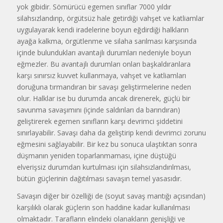
yok gibidir. Sömürücü egemen sınıflar 7000 yıldır
silahsızlandırıp, örgütsüz hale getirdiği vahşet ve katliamlar
uygulayarak kendi iradelerine boyun eğdirdiği halkların
ayağa kalkma, örgütlenme ve silaha sarılması karşısında
içinde bulundukları avantajlı durumları nedeniyle boyun
eğmezler. Bu avantajlı durumları onları başkaldıranlara
karşı sınırsız kuvvet kullanmaya, vahşet ve katliamları
doruğuna tırmandıran bir savaşı geliştirmelerine neden
olur. Halklar ise bu durumda ancak direnerek, güçlü bir
savunma savaşımını (içinde saldırıları da barındıran)
geliştirerek egemen sınıfların karşı devrimci şiddetini
sınırlayabilir. Savaşı daha da geliştirip kendi devrimci zorunu
eğmesini sağlayabilir. Bir kez bu sonuca ulaştıktan sonra
düşmanın yeniden toparlanmaması, içine düştüğü
elverişsiz durumdan kurtulması için silahsızlandırılması,
bütün güçlerinin dağıtılması savaşın temel yasasıdır.
Savaşın diğer bir özelliği de (soyut savaş mantığı açısından)
karşılıklı olarak güçlerin son haddine kadar kullanılması
olmaktadır. Tarafların elindeki olanakların genişliği ve