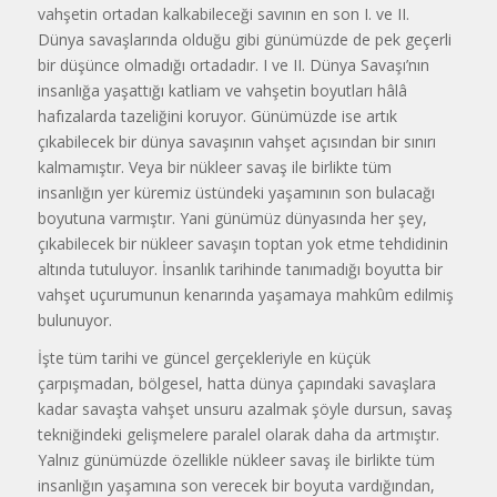
vahşetin ortadan kalkabileceği savının en son I. ve II.
Dünya savaşlarında olduğu gibi günümüzde de pek geçerli
bir düşünce olmadığı ortadadır. I ve II. Dünya Savaşı’nın
insanlığa yaşattığı katliam ve vahşetin boyutları hâlâ
hafızalarda tazeliğini koruyor. Günümüzde ise artık
çıkabilecek bir dünya savaşının vahşet açısından bir sınırı
kalmamıştır. Veya bir nükleer savaş ile birlikte tüm
insanlığın yer küremiz üstündeki yaşamının son bulacağı
boyutuna varmıştır. Yani günümüz dünyasında her şey,
çıkabilecek bir nükleer savaşın toptan yok etme tehdidinin
altında tutuluyor. İnsanlık tarihinde tanımadığı boyutta bir
vahşet uçurumunun kenarında yaşamaya mahkûm edilmiş
bulunuyor.
İşte tüm tarihi ve güncel gerçekleriyle en küçük
çarpışmadan, bölgesel, hatta dünya çapındaki savaşlara
kadar savaşta vahşet unsuru azalmak şöyle dursun, savaş
tekniğindeki gelişmelere paralel olarak daha da artmıştır.
Yalnız günümüzde özellikle nükleer savaş ile birlikte tüm
insanlığın yaşamına son verecek bir boyuta vardığından,