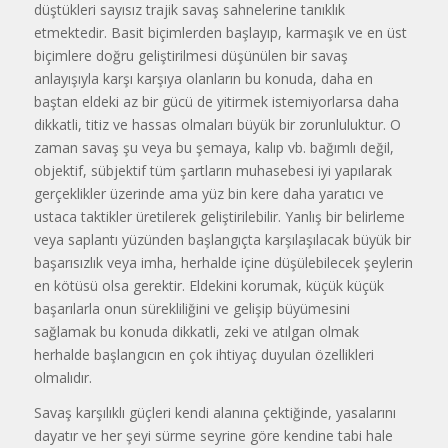
düştükleri sayısız trajik savaş sahnelerine tanıklık
etmektedir. Basit biçimlerden başlayıp, karmaşık ve en üst
biçimlere doğru geliştirilmesi düşünülen bir savaş
anlayışıyla karşı karşıya olanların bu konuda, daha en
baştan eldeki az bir gücü de yitirmek istemiyorlarsa daha
dikkatli, titiz ve hassas olmaları büyük bir zorunluluktur. O
zaman savaş şu veya bu şemaya, kalıp vb. bağımlı değil,
objektif, sübjektif tüm şartların muhasebesi iyi yapılarak
gerçeklikler üzerinde ama yüz bin kere daha yaratıcı ve
ustaca taktikler üretilerek geliştirilebilir. Yanlış bir belirleme
veya saplantı yüzünden başlangıçta karşılaşılacak büyük bir
başarısızlık veya imha, herhalde içine düşülebilecek şeylerin
en kötüsü olsa gerektir. Eldekini korumak, küçük küçük
başarılarla onun sürekliliğini ve gelişip büyümesini
sağlamak bu konuda dikkatli, zeki ve atılgan olmak
herhalde başlangıcın en çok ihtiyaç duyulan özellikleri
olmalıdır.
Savaş karşılıklı güçleri kendi alanına çektiğinde, yasalarını
dayatır ve her şeyi sürme seyrine göre kendine tabi hale