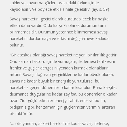
saldırı ve savunma güçleri arasındaki farkın içinde
kaybolabilir. Ve böylece etkisiz hale gelebilir.” (ay, s. 59)
Savaş hareketini geçici olarak durdurabilecek bir başka
etken daha vardır. O da karşılıklı olarak durumun tam
bilinmemesidir. Durumun yeterince bilinmemesi savaş
hareketini durdurmaya ve etkisini değiştirmeye katkıda
bulunur.
“Bir ateşkes olanağı savaş hareketine yeni bir ılımlılık getirir.
Onu zaman faktörü içinde yumuşatır, ilerlemesi tehlikesini
frenler ve güçler dengesini yeniden kurmak olanaklarını
arttırır. Savaşı doğuran gerginlikler ne kadar büyük olursa,
savaş ne kadar büyük bir enerji ile yürütülürse, bu
hareketsiz geçen dönemler o kadar kısa olur. Buna karşılık,
düşmanca duygular ne kadar zayıfsa, bu dönemler o kadar
uzar. Zira güçlü etkenler enerjiyi tahrik eder ve bu da,
bildiğimiz gibi, her zaman için güçlerimizin verimini arttıran
bir faktördür.
“… öte yandan, askeri harekât ne kadar yavaş ilerlerse,