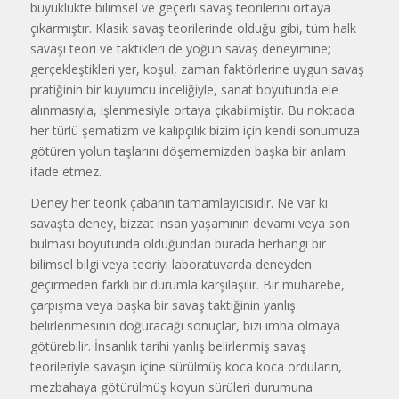
büyüklükte bilimsel ve geçerli savaş teorilerini ortaya
çıkarmıştır. Klasik savaş teorilerinde olduğu gibi, tüm halk
savaşı teori ve taktikleri de yoğun savaş deneyimine;
gerçekleştikleri yer, koşul, zaman faktörlerine uygun savaş
pratiğinin bir kuyumcu inceliğiyle, sanat boyutunda ele
alınmasıyla, işlenmesiyle ortaya çıkabilmiştir. Bu noktada
her türlü şematizm ve kalıpçılık bizim için kendi sonumuza
götüren yolun taşlarını döşememizden başka bir anlam
ifade etmez.
Deney her teorik çabanın tamamlayıcısıdır. Ne var ki
savaşta deney, bizzat insan yaşamının devamı veya son
bulması boyutunda olduğundan burada herhangi bir
bilimsel bilgi veya teoriyi laboratuvarda deneyden
geçirmeden farklı bir durumla karşılaşılır. Bir muharebe,
çarpışma veya başka bir savaş taktiğinin yanlış
belirlenmesinin doğuracağı sonuçlar, bizi imha olmaya
götürebilir. İnsanlık tarihi yanlış belirlenmiş savaş
teorileriyle savaşın içine sürülmüş koca koca orduların,
mezbahaya götürülmüş koyun sürüleri durumuna