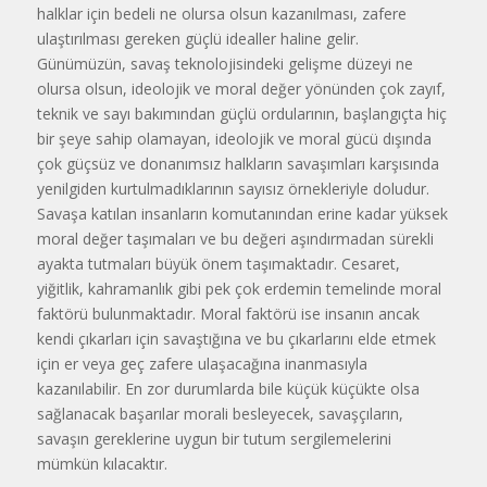
halklar için bedeli ne olursa olsun kazanılması, zafere
ulaştırılması gereken güçlü idealler haline gelir.
Günümüzün, savaş teknolojisindeki gelişme düzeyi ne
olursa olsun, ideolojik ve moral değer yönünden çok zayıf,
teknik ve sayı bakımından güçlü ordularının, başlangıçta hiç
bir şeye sahip olamayan, ideolojik ve moral gücü dışında
çok güçsüz ve donanımsız halkların savaşımları karşısında
yenilgiden kurtulmadıklarının sayısız örnekleriyle doludur.
Savaşa katılan insanların komutanından erine kadar yüksek
moral değer taşımaları ve bu değeri aşındırmadan sürekli
ayakta tutmaları büyük önem taşımaktadır. Cesaret,
yiğitlik, kahramanlık gibi pek çok erdemin temelinde moral
faktörü bulunmaktadır. Moral faktörü ise insanın ancak
kendi çıkarları için savaştığına ve bu çıkarlarını elde etmek
için er veya geç zafere ulaşacağına inanmasıyla
kazanılabilir. En zor durumlarda bile küçük küçükte olsa
sağlanacak başarılar morali besleyecek, savaşçıların,
savaşın gereklerine uygun bir tutum sergilemelerini
mümkün kılacaktır.