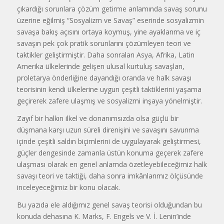
çıkardığı sorunlara çözüm getirme anlamında savaş sorunu
üzerine eğilmiş “Sosyalizm ve Savaş” eserinde sosyalizmin
savaşa bakış açısını ortaya koymuş, yine ayaklanma ve iç
savaşın pek çok pratik sorunlarını çözümleyen teori ve
taktikler geliştirmiştir. Daha sonraları Asya, Afrika, Latin
Amerika ülkelerinde gelişen ulusal kurtuluş savaşları,
proletarya önderliğine dayandığı oranda ve halk savaşı
teorisinin kendi ülkelerine uygun çeşitli taktiklerini yaşama
geçirerek zafere ulaşmış ve sosyalizmi inşaya yönelmiştir.
Zayıf bir halkın ilkel ve donanımsızda olsa güçlü bir
düşmana karşı uzun süreli direnişini ve savaşını savunma
içinde çeşitli saldın biçimlerini de uygulayarak geliştirmesi,
güçler dengesinde zamanla üstün konuma geçerek zafere
ulaşması olarak en genel anlamda özetleyebileceğimiz halk
savaşı teori ve taktiği, daha sonra imkânlarımız ölçüsünde
inceleyeceğimiz bir konu olacak.
Bu yazıda ele aldığımız genel savaş teorisi olduğundan bu
konuda dehasına K. Marks, F. Engels ve V. İ. Lenin’inde