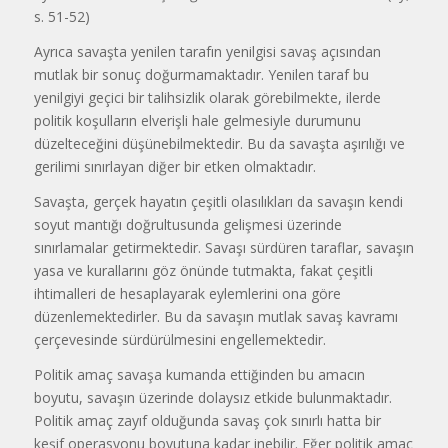
s. 51-52)
Ayrıca savaşta yenilen tarafın yenilgisi savaş açısından
mutlak bir sonuç doğurmamaktadır. Yenilen taraf bu
yenilgiyi geçici bir talihsizlik olarak görebilmekte, ilerde
politik koşulların elverişli hale gelmesiyle durumunu
düzelteceğini düşünebilmektedir. Bu da savaşta aşırılığı ve
gerilimi sınırlayan diğer bir etken olmaktadır.
Savaşta, gerçek hayatın çeşitli olasılıkları da savaşın kendi
soyut mantığı doğrultusunda gelişmesi üzerinde
sınırlamalar getirmektedir. Savaşı sürdüren taraflar, savaşın
yasa ve kurallarını göz önünde tutmakta, fakat çeşitli
ihtimalleri de hesaplayarak eylemlerini ona göre
düzenlemektedirler. Bu da savaşın mutlak savaş kavramı
çerçevesinde sürdürülmesini engellemektedir.
Politik amaç savaşa kumanda ettiğinden bu amacın
boyutu, savaşın üzerinde dolaysız etkide bulunmaktadır.
Politik amaç zayıf olduğunda savaş çok sınırlı hatta bir
keşif operasyonu boyutuna kadar inebilir. Eğer politik amaç