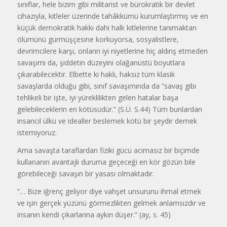
sınıflar, hele bizim gibi militarist ve bürokratik bir devlet
cihazıyla, kitleler üzerinde tahâkkümü kurumlaştırmış ve en
küçük demokratik hakkı dahi halk kitlelerine tanımaktan
ölümünü gürmüşçesine korkuyorsa, sosyalistlere,
devrimcilere karşı, onların iyi niyetlerine hiç aldırış etmeden
savaşımı da, şiddetin düzeyini olağanüstü boyutlara
çıkarabilecektir. Elbette ki haklı, haksız tüm klasik
savaşlarda olduğu gibi, sınıf savaşımında da “savaş gibi
tehlikeli bir işte, iyi yüreklilikten gelen hatalar başa
gelebileceklerin en kötüsüdür.” (S.Ü. S.44) Tüm bunlardan
insancıl ülkü ve idealler beslemek kötü bir şeydir demek
istemiyoruz.
Ama savaşta taraflardan fiziki gücü acımasız bir biçimde
kullananın avantajlı duruma geçeceği en kör gözün bile
görebileceği savaşın bir yasası olmaktadır.
“… Bize iğrenç geliyor diye vahşet unsurunu ihmal etmek
ve işin gerçek yüzünü görmezlikten gelmek anlamsızdır ve
insanın kendi çıkarlarına aykırı düşer.” (ay, s. 45)