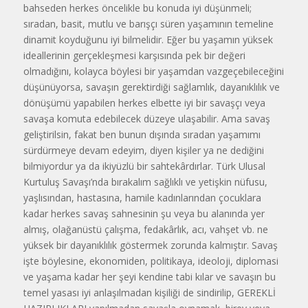
bahseden herkes öncelikle bu konuda iyi düşünmeli;
sıradan, basit, mutlu ve barışçı süren yaşamının temeline
dinamit koyduğunu iyi bilmelidir. Eğer bu yaşamın yüksek
ideallerinin gerçekleşmesi karşısında pek bir değeri
olmadığını, kolayca böylesi bir yaşamdan vazgeçebileceğini
düşünüyorsa, savaşın gerektirdiği sağlamlık, dayanıklılık ve
dönüşümü yapabilen herkes elbette iyi bir savaşçı veya
savaşa komuta edebilecek düzeye ulaşabilir. Ama savaş
geliştirilsin, fakat ben bunun dışında sıradan yaşamımı
sürdürmeye devam edeyim, diyen kişiler ya ne dediğini
bilmiyordur ya da ikiyüzlü bir sahtekârdırlar. Türk Ulusal
Kurtuluş Savaşı’nda bırakalım sağlıklı ve yetişkin nüfusu,
yaşlısından, hastasına, hamile kadınlarından çocuklara
kadar herkes savaş sahnesinin şu veya bu alanında yer
almış, olağanüstü çalışma, fedakârlık, acı, vahşet vb. ne
yüksek bir dayanıklılık göstermek zorunda kalmıştır. Savaş
işte böylesine, ekonomiden, politikaya, ideoloji, diplomasi
ve yaşama kadar her şeyi kendine tabi kılar ve savaşın bu
temel yasası iyi anlaşılmadan kişiliği de sindirilip, GEREKLİ