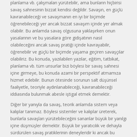
planlama vb. çalışmaları yürütebilir, ama bunların hiçbirisi
savaş sahnesinin bizzat kendisi değildir. Savaşın, en güçlü
kavranabileceği ve savaşmanın en iyi bir biçimde
öğrenebileceği yer ancak bizzat savaşım içinde yer almak
olabilir. Bu anlamda savaş olgusuna yaklaşırken onun
yasalarının ve bu yasalara göre gidişatının nasıl
olabileceğini ancak savaş pratiği içinde kavrayabilir,
öğrenebilir ve güçlü bir biçimde yaşama geçiren savaşçılar
olabiliriz. Bu konuda, yazılabilen yazılar, eğitim, tatbikat,
planlama vb. tüm unsurlar bizi böylesi bir savaş sahnesi
içine girmeye, bu konuda azami bir perspektif atmamıza
hizmet edebilir. Bunun ötesinde sorunun salt düşünsel
faaliyetle, teoriyle aydınlanabileceği, kavranabileceği
iddiasında bulunmak abesle iştigal etmek demektir.
Diğer bir yanıyla da savaş, teorik anlamda sistem veya
kalıplar tanımaz. Böylesi sistemler ve kalıplar üreterek,
bunlarla savaşları yürütebileceğini sananlar büyük bir yanılgı
içine düşmüşler demektir. Büyük bir yaratıcılık ve dehayla
sürdürülen savaş pratiklerinin deneyleridir ki ancak bu