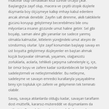
muktedir olup olmadıkları kısa sürede ortaya çıkar.
Başlangıçta zayıf olup, macera ve çeşitli ütopik düşlerle
düşmanla boy ölçüşmeye kalkıp imhayı kabul edenlere
ancak ahmak denebilir. Zayıfın salt direnme, akıllı taktiklerle
gücünü koruyup geliştirmeyi becerebilmesi bile onu
milyonlarca insanın gözünde umut haline getirir. Sel gibi
boşalıp, saman alevi gibi yananlar ise sadece yanmış
olmakla kalmazlar, kitlelerin yüreğindeki umut ateşini de
söndürmüş olurlar. İşte zayıf konumdan başlayıp savaşı en
üst boyutta geliştirmeyi düşleyenler en baştan ahmak
küçük burjuvalar olmamalı, yaşamını, olağanüstü
zorluklarla, acılarla, tehlikeli çarpışma sahneleriyle iç, içe,
bir ömür boyu ve zafere kadar sürdürebilecek bir biçimde
sadeleştirmeli ve netleştirmelidirler. Bu netleşme,
sadeleşme ve savaşın emredici kurallarıyla yaşayabilme
birey için topluluk için zaferin ve gelişmenin tek teminatı
olabilir.
Savaş, savaşa atılanlarda olduğu kadar, savaşan tarafların
dost-müttefik, kararsız-mütereddit ve düşmanlarını da