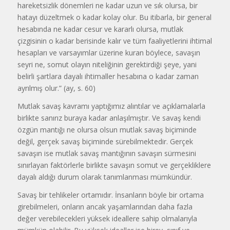
hareketsizlik dönemleri ne kadar uzun ve sık olursa, bir
hatayı düzeltmek o kadar kolay olur. Bu itibarla, bir general
hesabında ne kadar cesur ve kararlı olursa, mutlak
çizgisinin o kadar berisinde kalır ve tüm faaliyetlerini ihtimal
hesapları ve varsayımlar üzerine kuran böylece, savaşın
seyri ne, somut olayın niteliğinin gerektirdiği şeye, yani
belirli şartlara dayalı ihtimaller hesabına o kadar zaman
ayrılmış olur.” (ay, s. 60)
Mutlak savaş kavramı yaptığımız alıntılar ve açıklamalarla
birlikte sanırız buraya kadar anlaşılmıştır. Ve savaş kendi
özgün mantığı ne olursa olsun mutlak savaş biçiminde
değil, gerçek savaş biçiminde sürebilmektedir. Gerçek
savaşın ise mutlak savaş mantığının savaşın sürmesini
sınırlayan faktörlerle birlikte savaşın somut ve gerçekliklere
dayalı aldığı durum olarak tanımlanması mümkündür.
Savaş bir tehlikeler ortamıdır. İnsanların böyle bir ortama
girebilmeleri, onların ancak yaşamlarından daha fazla
değer verebilecekleri yüksek ideallere sahip olmalarıyla