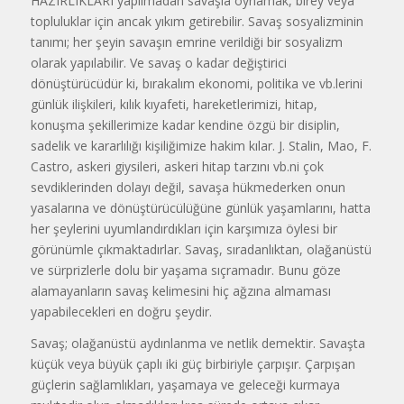
HAZIRLIKLARI yapılmadan savaşla oynamak, birey veya
topluluklar için ancak yıkım getirebilir. Savaş sosyalizminin
tanımı; her şeyin savaşın emrine verildiği bir sosyalizm
olarak yapılabilir. Ve savaş o kadar değiştirici
dönüştürücüdür ki, bırakalım ekonomi, politika ve vb.lerini
günlük ilişkileri, kılık kıyafeti, hareketlerimizi, hitap,
konuşma şekillerimize kadar kendine özgü bir disiplin,
sadelik ve kararlılığı kişiliğimize hakim kılar. J. Stalin, Mao, F.
Castro, askeri giysileri, askeri hitap tarzını vb.ni çok
sevdiklerinden dolayı değil, savaşa hükmederken onun
yasalarına ve dönüştürücülüğüne günlük yaşamlarını, hatta
her şeylerini uyumlandırdıkları için karşımıza öylesi bir
görünümle çıkmaktadırlar. Savaş, sıradanlıktan, olağanüstü
ve sürprizlerle dolu bir yaşama sıçramadır. Bunu göze
alamayanların savaş kelimesini hiç ağzına almaması
yapabilecekleri en doğru şeydir.
Savaş; olağanüstü aydınlanma ve netlik demektir. Savaşta
küçük veya büyük çaplı iki güç birbiriyle çarpışır. Çarpışan
güçlerin sağlamlıkları, yaşamaya ve geleceği kurmaya