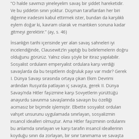
“O halde savımızı yineleyelim savaş bir şiddet hareketidir.
Ve bu şiddetin sının yoktur. Düşman taraflardan her biri
diğerine iradesini kabul ettirmek ister, bundan da karşılıklı
eylem doğar ki, kavram olarak ve mantıken sonuna kadar
gitmeyi gerektirir.” (ay, s. 46)
İnsanlığın tarihi içerisinde yer alan savaş sahneleri iyi
incelendiğinde, Clausewitz’in yaptığı bu belirlemelerin doğru
olduğunu görürüz. Yalnız olası şöyle bir itiraz yapılabilir.
Sosyalist orduların emperyalist ordulara karşı verdiği
savaşlarda da bu tespitlerin doğruluk payı var mıdır? Gerek
I. Dünya Savaşı sırasında ortaya çıkan Ekim Devrimi
ardından Rusya’da patlayan iç savaşta, gerek II. Dünya
Savaşı’nda Hitler faşizmine karşı Sovyetlerin yürüttüğü
anayurdu savunma savaşlarında savaşın bu özelliği
acımasız bir biçimde işlemiştir. Elbette sosyalist orduları
vahşet unsurunu uygulamada sınırlayan, sosyalizmin
insancıl idealleri olmuştur. Ama Hitler faşizminin ordularını
bu anlamda sınırlayan ve karşı tarafın insancıl ideallerinin
koyduğu sınırı da zorlayan, bir sınır tanımama ve savaşta