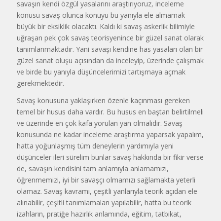
savaşın kendi özgül yasalarını araştırıyoruz, inceleme
konusu savaş olunca konuyu bu yanıyla ele almamak
büyük bir eksiklik olacaktı. Kaldı ki savaş askerlik bilimiyle
uğraşan pek çok savaş teorisyenince bir güzel sanat olarak
tanımlanmaktadır. Yani savaşı kendine has yasaları olan bir
güzel sanat oluşu açısından da inceleyip, üzerinde çalışmak
ve birde bu yanıyla düşüncelerimizi tartışmaya açmak
gerekmektedir.
Savaş konusuna yaklaşırken özenle kaçınması gereken
temel bir husus daha vardır. Bu husus en baştan belirtilmeli
ve üzerinde en çok kafa yorulan yan olmalıdır. Savaş
konusunda ne kadar inceleme araştırma yaparsak yapalım,
hatta yoğunlaşmış tüm deneylerin yardımıyla yeni
düşünceler ileri sürelim bunlar savaş hakkında bir fikir verse
de, savaşın kendisini tam anlamıyla anlamamızı,
öğrenmemizi, iyi bir savaşçı olmamızı sağlamakta yeterli
olamaz. Savaş kavramı, çeşitli yanlarıyla teorik açıdan ele
alınabilir, çeşitli tanımlamaları yapılabilir, hatta bu teorik
izahların, pratiğe hazırlık anlamında, eğitim, tatbikat,