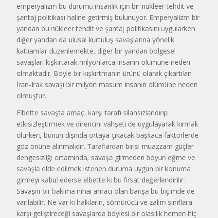
emperyalizm bu durumu insanlık için bir nükleer tehdit ve
şantaj politikası haline getirmiş bulunuyor. Emperyalizm bir
yandan bu nükleer tehdit ve şantaj politikasını uygularken
diğer yandan da ulusal kurtuluş savaşlarına yönelik
katliamlar düzenlemekte, diğer bir yandan bölgesel
savaşları kışkırtarak milyonlarca insanın ölümüne neden
olmaktadır. Böyle bir kışkırtmanın ürünü olarak çıkartılan
İran-Irak savaşı bir milyon masum insanın ölümüne neden
olmuştur.
Elbette savaşta amaç, karşı tarafı silahsızlandırıp
etkisizleştirmek ve direncini vahşeti de uygulayarak kırmak
olurken, bunun dışında ortaya çıkacak başkaca faktörlerde
göz önüne alınmalıdır. Taraflardan birisi muazzam güçler
dengesizliği ortamında, savaşa girmeden boyun eğme ve
savaşla elde edilmek istenen duruma uygun bir konuma
girmeyi kabul ederse elbette ki bu fırsat değerlendirilir.
Savaşın bir bakıma nihai amacı olan barışa bu biçimde de
varılabilir. Ne var ki halkların, sömürücü ve zalim sınıflara
karşı geliştireceği savaşlarda böylesi bir olasılık hemen hiç