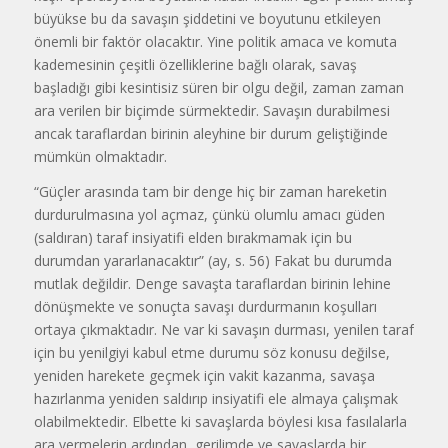
büyükse bu da savaşın şiddetini ve boyutunu etkileyen
önemli bir faktör olacaktır. Yine politik amaca ve komuta
kademesinin çeşitli özelliklerine bağlı olarak, savaş
başladığı gibi kesintisiz süren bir olgu değil, zaman zaman
ara verilen bir biçimde sürmektedir. Savaşın durabilmesi
ancak taraflardan birinin aleyhine bir durum geliştiğinde
mümkün olmaktadır.
“Güçler arasında tam bir denge hiç bir zaman hareketin
durdurulmasına yol açmaz, çünkü olumlu amacı güden
(saldıran) taraf insiyatifi elden bırakmamak için bu
durumdan yararlanacaktır” (ay, s. 56) Fakat bu durumda
mutlak değildir. Denge savaşta taraflardan birinin lehine
dönüşmekte ve sonuçta savaşı durdurmanın koşulları
ortaya çıkmaktadır. Ne var ki savaşın durması, yenilen taraf
için bu yenilgiyi kabul etme durumu söz konusu değilse,
yeniden harekete geçmek için vakit kazanma, savaşa
hazırlanma yeniden saldırıp insiyatifi ele almaya çalışmak
olabilmektedir. Elbette ki savaşlarda böylesi kısa fasılalarla
ara vermelerin ardından, gerilimde ve savaşlarda bir