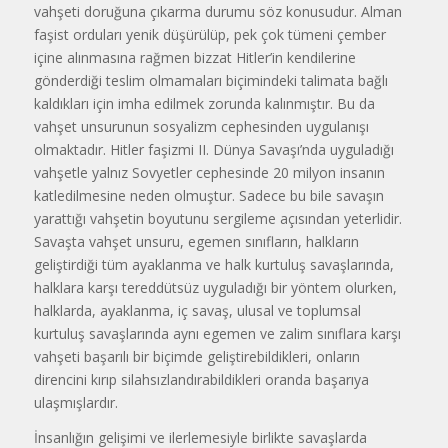
vahşeti doruğuna çıkarma durumu söz konusudur. Alman
faşist orduları yenik düşürülüp, pek çok tümeni çember
içine alınmasına rağmen bizzat Hitler’in kendilerine
gönderdiği teslim olmamaları biçimindeki talimata bağlı
kaldıkları için imha edilmek zorunda kalınmıştır. Bu da
vahşet unsurunun sosyalizm cephesinden uygulanışı
olmaktadır. Hitler faşizmi II. Dünya Savaşı’nda uyguladığı
vahşetle yalnız Sovyetler cephesinde 20 milyon insanın
katledilmesine neden olmuştur. Sadece bu bile savaşın
yarattığı vahşetin boyutunu sergileme açısından yeterlidir.
Savaşta vahşet unsuru, egemen sınıfların, halkların
geliştirdiği tüm ayaklanma ve halk kurtuluş savaşlarında,
halklara karşı tereddütsüz uyguladığı bir yöntem olurken,
halklarda, ayaklanma, iç savaş, ulusal ve toplumsal
kurtuluş savaşlarında aynı egemen ve zalim sınıflara karşı
vahşeti başarılı bir biçimde geliştirebildikleri, onların
direncini kırıp silahsızlandırabildikleri oranda başarıya
ulaşmışlardır.
İnsanlığın gelişimi ve ilerlemesiyle birlikte savaşlarda