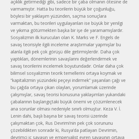
açıklık getirmediği gibi, sadece bir çaba olmanın ötesine de
varmamıştır. Hatta bu teorilerin büyük bir çoğunluğu,
böylesi bir yaklaşım yüzünden, saçma sonuçlara
varmaktan, bu teorileri uygulayanları ise büyük bir yenilgi
ve yıkıma götürmekten başka bir işe de yaramamışlardır.
Sosyalizmin ilk kurucuları olan K. Marks ve F. Engels de
savaş teorisiyle ilgili inceleme araştırmalar yapmışlar bu
alanla ilgili pek çok görüşü dile getirmişlerdir. Daha çok
yaptıkları, dönemlerinin savaşlarını değerlendirmek ve
savaş teorilerini incelemek boyutundadır. Onlar daha çok
bilimsel sosyalizmin teorik temellerini ortaya koymak ve
“kapitalizmin yüzündeki peçeyi indirmek” yaşanılan çağı ve
bu çağda ortaya çıkan olayları, yorumlamak üzerinde
çalışmışlar, savaş teorisi konusuna yaklaşımları yukarıdaki
çabalarının başlangıçtaki büyük önemi ve çözümlenecek
ana sorunlar olması nedeniyle sınırlı olmuştur. Keza V. İ.
Lenin dahi, başlı başına bir savaş teorisi üzerinde
çalışmaktan çok, Rus Devrimi’nin pek çok sorununu
çözebildikten sonradır ki, Rusya’da patlayan Devrimin,
devrimci iç savaşın ve emperyalist evren savaşının ortaya