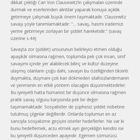
dikkat çektiği Cari Von Clausewitz’in çalışmaları üzerinde
durmak ve eserlerinden alıntılar yaparak konuya açıklık
getirmeye çalışmak büyük önem taşımaktadır. Clausewitz
savaşı şöyle tanımlamaktadır: “… savaş, hasmı irademizi
yerine getirmeye zorlayan bir şiddet hareketidir.” (savaş
üzerine s.44)
Savaşta zor (şiddet) unsurunun belirleyici etmen olduğu
apaşikâr olmasına rağmen, toplumda pek çok insan, sınıf
savaşımı içinde yer alabilecek bilinç ve kültür düzeyine
ulaşmış olanların çoğu dahi, savaşın bu özelliğinden tiksinti
duymakta, düşmanı çok kan dökmeden silahsızlandırmanın
ve yenmenin en etkili yöntem olacağını düşünmektedirler.
Bu iyiniyetli hatta hümanist bir düşünce olmasına rağmen
pratik savaş olgusu karşısında pek bir değer
taşımamaktadır. Sosyalistler de şüphesiz şiddet nöbetine
tutulmuş çılgınlar değillerdir. Onlarda toplumun en az
sancıyla sosyalizme geçişini isterler hedeflerler. Ne var ki
bunu hedeflemek, arzu etmek ayrı gerçekliğin kendisi ise
bu iyiniyetli düşünceden apayrıdır. Egemen sömürücü