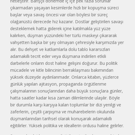
netleştirir. Barışçıl dönemde iç içe pek fazla sorunlar
çıkarmadan yaşayan kesimlerde hızlı bir kopuşma süreci
başlar veya savaş öncesi var olan böylesi bir süreç
olağanüstü derecede hız kazanır. Dostlar geliştirilen savaşı
desteklemek hatta giderek içine katılmakla yüz yüze
kalırken, düşman yüzündeki her türlü maskeyi çıkararak
vahşetten başka bir şey olmayan çehresiyle karşımızda yer
alır. Bu dehşet ve katliamlarla dolu tablo kararsızları
adamakıllı tecrit eder veya düşmana indirilen etkili
darbelerle onların dost haline gelişini doğurur. Bu politik
mücadele ve kitle bilincinin berraklaşması bakımından
yüksek düzeyde aydınlanmadır. Onlarca kitabın, yüzlerce
günlük yapılan ajitasyon, propaganda örgütlenme
çalışmalarının sonuçlarından daha büyük sonuçlara günler,
hatta saatler kadar kısa zaman dilimlerinde ulaşılır. Böyle
bir durumla karşı karşıya kalan toplumlar bir dizi yenilgi ve
zaferlerin, çeşitli çarpışma ve muharebelerin okulunda
düşmanlarından tarihsel olarak konuşarak adamakıllı
eğitilirler. Yüksek politika ve ideallerin ordusu haline gelirler.