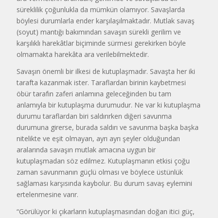
süreklilik çoğunlukla da mümkün olamıyor. Savaşlarda
böylesi durumlarla ender karşılaşılmaktadır. Mutlak savaş
(soyut) mantığı bakımından savaşın sürekli gerilim ve
karşılıklı harekâtlar biçiminde sürmesi gerekirken böyle
olmamakta harekâta ara verilebilmektedir.
Savaşın önemli bir ilkesi de kutuplaşmadır. Savaşta her iki
tarafta kazanmak ister. Taraflardan birinin kaybetmesi
öbür tarafın zaferi anlamına geleceğinden bu tam
anlamıyla bir kutuplaşma durumudur. Ne var ki kutuplaşma
durumu taraflardan biri saldırırken diğeri savunma
durumuna girerse, burada saldırı ve savunma başka başka
nitelikte ve eşit olmayan, ayrı ayrı şeyler olduğundan
aralarında savaşın mutlak amacına uygun bir
kutuplaşmadan söz edilmez. Kutuplaşmanın etkisi çoğu
zaman savunmanın güçlü olması ve böylece üstünlük
sağlaması karşısında kaybolur. Bu durum savaş eylemini
ertelenmesine varır.
“Görülüyor ki çıkarların kutuplaşmasından doğan itici güç,