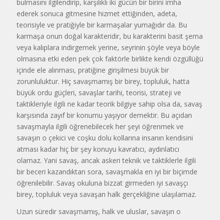
bulmasını ilgilendirip, karşılıklı iki gücün bir birini imha
ederek sonuca gitmesine hizmet ettiğinden, adeta,
teorisiyle ve pratiğiyle bir karmaşalar yumağıdır da. Bu
karmaşa onun doğal karakteridir, bu karakterini basit şema
veya kalıplara indirgemek yerine, seyrinin şöyle veya böyle
olmasına etki eden pek çok faktörle birlikte kendi özgüllüğü
içinde ele alınması, pratiğine girişilmesi büyük bir
zorunluluktur. Hiç savaşmamış bir birey, topluluk, hatta
büyük ordu güçleri, savaşlar tarihi, teorisi, strateji ve
taktikleriyle ilgili ne kadar teorik bilgiye sahip olsa da, savaş
karşısında zayıf bir konumu yaşıyor demektir. Bu açıdan
savaşmayla ilgili öğrenebilecek her şeyi öğrenmek ve
savaşın o çekici ve coşku dolu kollarına insanın kendisini
atması kadar hiç bir şey konuyu kavratıcı, aydınlatıcı
olamaz. Yani savaş, ancak askeri teknik ve taktiklerle ilgili
bir beceri kazandıktan sora, savaşmakla en iyi bir biçimde
öğrenilebilir. Savaş okuluna bizzat girmeden iyi savaşçı
birey, topluluk veya savaşan halk gerçekliğine ulaşılamaz.
Uzun süredir savaşmamış, halk ve uluslar, savaşın o