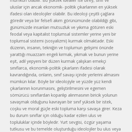
mümkün olabilir. Bu yüksek idealler ise birey, sınıf ve
uluslar için ancak ekonomik- politik çıkarlarının en yüksek
ifadesi olan ideolojiler olabilir. Bu ideoloji çeşitli çağlara
göredir veya bir felsefi akım görünümünde olabildiği gibi,
günümüzde insanları mutsuzluk ve yıkıma götüren eski
feodal veya kapitalist toplumsal sistemler yerine yeni bir
toplumsal sistemi (sosyalizmi) kurmak olmaktadır. Eski
düzenin, insanın, tekniğin ve toplumun gelişimi önünde
yarattığı muazzam engeli kırmak, yıkmak ve bunun yerine
eşit, adil yepyeni bir düzen kurmak çalışkan emekçi
sınıflarca, ekonomik-politik çıkarların ifadesi olarak
kavrandığında, onların, sınıf savaşı içinde yerlerini almasını
mümkün kılar. Böyle bir ideolojiyle ve yüzde yüz kendi
çıkarlarının korunmasını, geliştirilmesini ve egemen
sömürücü sınıflardan koparılıp alınmasının biricik yolunun
savaşmak olduğunu kavrayan bir sınıf yüksek bir istek,
coşku ve moral güçle eski topluma karşı savaşa girer. Keza
bu durum sınıflar için olduğu kadar ezilen ulus ve
topluluklar içinde böyledir. Yurt sevgisi, özgür yaşama
tutkusu ve bu temelde oluşturduğu ideolojiler bu ulus veya