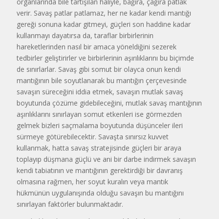
organlarında bile tartışılan haliyle, bağıra, çağıra patlak
verir. Savaş patlar patlamaz, her ne kadar kendi mantığı
gereği sonuna kadar gitmeyi, güçleri son haddine kadar
kullanmayı dayatırsa da, taraflar birbirlerinin
hareketlerinden nasıl bir amaca yöneldiğini sezerek
tedbirler geliştirirler ve birbirlerinin aşırılıklarını bu biçimde
de sınırlarlar. Savaş gibi somut bir olayca onun kendi
mantığının bile soyutlanarak bu mantığın çerçevesinde
savaşın süreceğini iddia etmek, savaşın mutlak savaş
boyutunda çözüme gidebileceğini, mutlak savaş mantığının
aşırılıklarını sınırlayan somut etkenleri ise görmezden
gelmek bizleri saçmalama boyutunda düşünceler ileri
sürmeye götürebilecektir. Savaşta sınırsız kuvvet
kullanmak, hatta savaş stratejisinde güçleri bir araya
toplayıp düşmana güçlü ve ani bir darbe indirmek savaşın
kendi tabiatının ve mantığının gerektirdiği bir davranış
olmasına rağmen, her soyut kuralın veya mantık
hükmünün uygulanışında olduğu savaşın bu mantığını
sınırlayan faktörler bulunmaktadır.