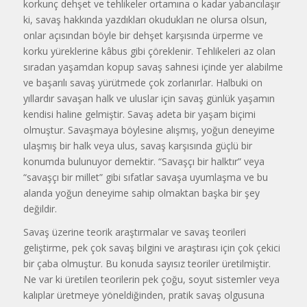
korkunç dehşet ve tehlikeler ortamına o kadar yabancılaşır
ki, savaş hakkında yazdıkları okudukları ne olursa olsun,
onlar açısından böyle bir dehşet karşısında ürperme ve
korku yüreklerine kâbus gibi çöreklenir. Tehlikeleri az olan
sıradan yaşamdan kopup savaş sahnesi içinde yer alabilme
ve başarılı savaş yürütmede çok zorlanırlar. Halbuki on
yıllardır savaşan halk ve uluslar için savaş günlük yaşamın
kendisi haline gelmiştir. Savaş adeta bir yaşam biçimi
olmuştur. Savaşmaya böylesine alışmış, yoğun deneyime
ulaşmış bir halk veya ulus, savaş karşısında güçlü bir
konumda bulunuyor demektir. “Savaşçı bir halktır” veya
“savaşçı bir millet” gibi sıfatlar savaşa uyumlaşma ve bu
alanda yoğun deneyime sahip olmaktan başka bir şey
değildir.
Savaş üzerine teorik araştırmalar ve savaş teorileri
geliştirme, pek çok savaş bilgini ve araştırası için çok çekici
bir çaba olmuştur. Bu konuda sayısız teoriler üretilmiştir.
Ne var ki üretilen teorilerin pek çoğu, soyut sistemler veya
kalıplar üretmeye yöneldiğinden, pratik savaş olgusuna