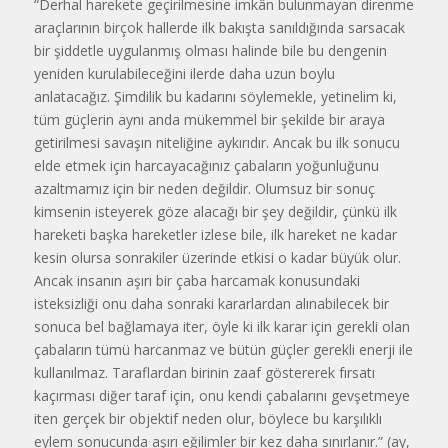
“Derhal harekete geçirilmesine imkân bulunmayan direnme
araçlarının birçok hallerde ilk bakışta sanıldığında sarsacak
bir şiddetle uygulanmış olması halinde bile bu dengenin
yeniden kurulabileceğini ilerde daha uzun boylu
anlatacağız. Şimdilik bu kadarını söylemekle, yetinelim ki,
tüm güçlerin aynı anda mükemmel bir şekilde bir araya
getirilmesi savaşın niteliğine aykırıdır. Ancak bu ilk sonucu
elde etmek için harcayacağınız çabaların yoğunluğunu
azaltmamız için bir neden değildir. Olumsuz bir sonuç
kimsenin isteyerek göze alacağı bir şey değildir, çünkü ilk
hareketi başka hareketler izlese bile, ilk hareket ne kadar
kesin olursa sonrakiler üzerinde etkisi o kadar büyük olur.
Ancak insanın aşırı bir çaba harcamak konusundaki
isteksizliği onu daha sonraki kararlardan alınabilecek bir
sonuca bel bağlamaya iter, öyle ki ilk karar için gerekli olan
çabaların tümü harcanmaz ve bütün güçler gerekli enerji ile
kullanılmaz. Taraflardan birinin zaaf göstererek fırsatı
kaçırması diğer taraf için, onu kendi çabalarını gevşetmeye
iten gerçek bir objektif neden olur, böylece bu karşılıklı
eylem sonucunda aşırı eğilimler bir kez daha sınırlanır.” (ay,