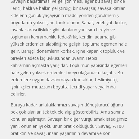
Savaşın başlatılması ve geliştirilmesi, eğer bu savaş bir de
ilerici, haklı ve halkın geliştirdiği bir savaşsa; savaşa katılan
kitlelerin günlük yaşayışının maddi yönden görülmemiş
boyutlarda yükselişine tanık olunur. Sanat, edebiyat, kültür,
insanlar arası ilişkiler gibi alanların yanı sıra bireyin ve
toplumun kahramanlık, fedakârlık, kendini adama gibi
yüksek erdemleri alabildiğine gelişir, topluma egemen hale
gelir. Barışçıl dönemlerin korkak, içine kapanık topluluk ve
bireyleri adeta kış uykusundan uyanır. Hepsi
kahramanlaşmakta yarışırlar. Toplumun yapısında egemen
hale gelen yüksek erdemler bireyi olağanüstü kuşatır. Bu
erdemlere uygun davranmayan korkaklar, teslimiyetçi,
işbirlikçiler muazzam boyutta tecridi yaşar veya imha
edilirler.
Buraya kadar anlattıklarımızı savaşın dönüştürücülüğünü
pek çok alanları tek tek ele alıp gösterebiliriz. Ama sanırız
konu anlaşılmıştır. Savaşın bir diğer vurgulamak istediğimiz
yanı, onun en iyi okulunun pratik olduğudur. Savaş, %100
pratiktir. Ve savaş, insan yaşamının devamı ve son