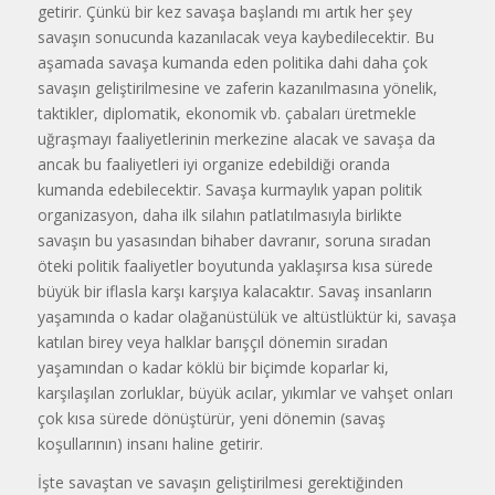
getirir. Çünkü bir kez savaşa başlandı mı artık her şey
savaşın sonucunda kazanılacak veya kaybedilecektir. Bu
aşamada savaşa kumanda eden politika dahi daha çok
savaşın geliştirilmesine ve zaferin kazanılmasına yönelik,
taktikler, diplomatik, ekonomik vb. çabaları üretmekle
uğraşmayı faaliyetlerinin merkezine alacak ve savaşa da
ancak bu faaliyetleri iyi organize edebildiği oranda
kumanda edebilecektir. Savaşa kurmaylık yapan politik
organizasyon, daha ilk silahın patlatılmasıyla birlikte
savaşın bu yasasından bihaber davranır, soruna sıradan
öteki politik faaliyetler boyutunda yaklaşırsa kısa sürede
büyük bir iflasla karşı karşıya kalacaktır. Savaş insanların
yaşamında o kadar olağanüstülük ve altüstlüktür ki, savaşa
katılan birey veya halklar barışçıl dönemin sıradan
yaşamından o kadar köklü bir biçimde koparlar ki,
karşılaşılan zorluklar, büyük acılar, yıkımlar ve vahşet onları
çok kısa sürede dönüştürür, yeni dönemin (savaş
koşullarının) insanı haline getirir.
İşte savaştan ve savaşın geliştirilmesi gerektiğinden