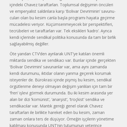
içindeki Chavez taraftarları. Toplumsal değişi­min öncüleri
ve emperyalist saldırıla­ra karşı ‘Bolivar Devriminin’ savunu­
cuları olan bu kesim canla başla prog­ramı hayata geçirme
mücadelesi veri­yor. Küçümsenmeyecek bir perspek­tifleri,
tecrübeleri ve taraftarları var. Tek eksikleri ‘kadro’. Ayrıca
kendi iç­lerinde sendikal politika konusunda da tam bir birlik
sağlayabilmiş değil­ler.
Öte yandan CTV’den ayrılarak UNT’ye katılan önemli
miktarda sen­dika ve sendikacı var. Bunlar içinde gerçekten
‘Bolivar Devrimini’ savu­nanlar var, ama aynı zamanda
kendi durumunu, iktidar olanın yanma ge­çerek korumak
isteyenler de. Bürok­rasi içinde pişmiş bu kesim, sendikal
örgütlenme deneyi olmayan değişim yanlıları için tam bir
‘fren’ işlevi gör­mek durumunda. Bu iki kesim arasın­da yer
alan bir dizi ‘komünist’, ‘anarşist’, ‘troçkist’ sendika ve
sendikacı­lar var. Mantık gereği genel olarak Chavez
taraftarları ile birlikte hareket eden bu kesim, zaman
zaman onlara ters de düşüyor. Örneğin işçilerin yö­netime
katılması konusunda UNT’nin tutumunun yeterince