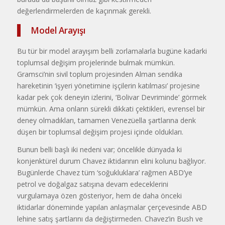
değerlendirmelerden de kaçınmak gerekli.
Model Arayışı
Bu tür bir model arayışım belli zorlamalarla bugüne kadarki
toplum­sal değişim projelerinde bulmak mümkün.
Gramsci’nin sivil toplum projesinden Alman sendika
hareketi­nin ‘işyeri yönetimine işçilerin katıl­ması’ projesine
kadar pek çok dene­yin izlerini, ‘Bolivar Devriminde’ görmek
mümkün. Ama onların sürek­li dikkati çektikleri, evrensel bir
de­ney olmadıkları, tamamen Venezüella şartlarına denk
düşen bir toplumsal değişim projesi içinde oldukları.
Bunun belli başlı iki nedeni var; öncelikle dünyada ki
konjenktürel du­rum Chavez iktidarının elini kolunu bağlıyor.
Bugünlerde Chavez tüm ‘soğukluklara’ rağmen ABD’ye
petrol ve doğalgaz satışına devam edecekle­rini
vurgulamaya özen gösteriyor, hem de daha önceki
iktidarlar döne­minde yapılan anlaşmalar çerçevesin­de ABD
lehine satış şartlarını da de­ğiştirmeden. Chavez’in Bush ve