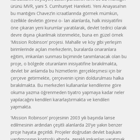
ürünü MVR, yani 5. Cumhuriyet Hareketi. Yeni Anayasa’nın
bu mantı­ğını Chavez’in icraatlarında görmek mümkün,
özellikle devletin görevi o- lan alanlarda, halk inisiyatifini
öne çı­karan yeni kurumlar yaratılarak, dev­let tedrici olarak
devre dışına çıkarıl­mak istenmekte, buna en güzel örnek
‘Mission Robinson’ projesi. Mahalle ve köy gibi yerleşim
birimlerinde açı­lan merkezlerin, buralarda onaranlara
eğitim, imkanları sunması biçiminde tanımlanacak olan bu
proje, o bölgede oturanların inisiyatifine bırakılmakta,
devlet bir anlamda bu hizmetlerin gerçekleşmesi için bir
çerçeve getir­mekte, çerçevenin içinin doldurulma­sı halka
bırakılmakta. Bu merkezleri kullananlar kendilerine göre
okuma yazma öğrenmeden tiyatro yapmaya kadar neler
yapılacağını kendileri ka­rarlaştırmakta ve kendileri
yapmakta.
‘Mission Robinson’ projesinin 2003 yılı başında lanse
edilmesinin ardından çeşitli alanlarda 20’ye yakın benzer
proje hayata geçirildi. Projeler doğrudan devlet başkanı
yardımcısı­nın kontrolü altında, gerekli imkanla­rı yaratmak