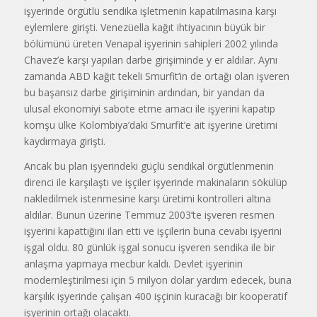
işyerinde örgütlü sen­dika işletmenin kapatılmasına karşı
eylemlere girişti. Venezüella kağıt ih­tiyacının büyük bir
bölümünü üreten Venapal işyerinin sahipleri 2002 yı­lında
Chavez’e karşı yapılan darbe gi­rişiminde y er aldılar. Aynı
zamanda ABD kağıt tekeli Smurfit’in de ortağı olan işveren
bu başarısız darbe girişi­minin ardından, bir yandan da
ulusal ekonomiyi sabote etme amacı ile iş­yerini kapatıp
komşu ülke Kolombi­ya’daki Smurfit’e ait işyerine üretimi
kaydırmaya girişti.
Ancak bu plan işyerindeki güçlü sendikal örgütlenmenin
direnci ile karşılaştı ve işçiler işyerinde makinaların sökülüp
nakledilmek isten­mesine karşı üretimi kontrolleri altı­na
aldılar. Bunun üzerine Temmuz 2003’te işveren resmen
işyerini ka­pattığını ilan etti ve işçilerin buna cevabı işyerini
işgal oldu. 80 günlük işgal sonucu işveren sendika ile bir
anlaşma yapmaya mecbur kaldı. Devlet işyerinin
modernleştirilmesi için 5 milyon dolar yardım edecek, buna
karşılık işyerinde çalışan 400 işçinin kuracağı bir kooperatif
işye­rinin ortağı olacaktı.