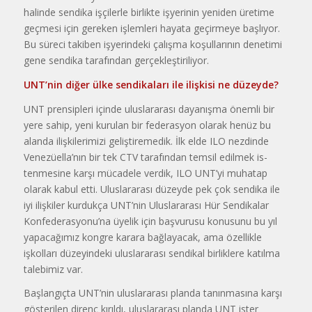
ha­linde sendika işçilerle birlikte işye­rinin yeniden üretime
geçmesi için gereken işlemleri hayata geçirme­ye başlıyor.
Bu süreci takiben işyerindeki çalışma koşullarının dene­timi
gene sendika tarafından ger­çekleştiriliyor.
UNT’nin diğer ülke sendikaları ile ilişkisi ne düzeyde?
UNT prensipleri içinde ulusla­rarası dayanışma önemli bir
yere sahip, yeni kurulan bir federasyon olarak henüz bu
alanda ilişkileri­mizi geliştiremedik. İlk elde ILO nezdinde
Venezüella’nın bir tek CTV tarafından temsil edilmek is­
tenmesine karşı mücadele verdik, ILO UNT’yi muhatap
olarak kabul etti. Uluslararası düzeyde pek çok sendika ile
iyi ilişkiler kurdukça UNT’nin Uluslararası Hür Sendi­kalar
Konfederasyonu’na üyelik için başvurusu konusunu bu yıl
ya­pacağımız kongre karara bağlaya­cak, ama özellikle
işkolları düze­yindeki uluslararası sendikal bir­liklere katılma
talebimiz var.
Başlangıçta UNT’nin uluslara­rası planda tanınmasına karşı
gös­terilen direnç kırıldı, uluslararası planda UNT ister