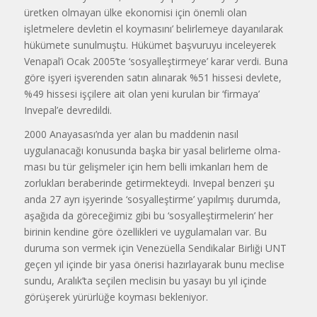
üretken olmayan ülke ekonomisi için önemli olan
işletmelere devletin el koymasını’ belirlemeye dayanıla­rak
hükümete sunulmuştu. Hükümet başvuruyu inceleyerek
Venapal’i Ocak 2005’te ‘sosyalleştirmeye’ karar verdi. Buna
göre işyeri işverenden sa­tın alınarak %51 hissesi devlete,
%49 hissesi işçilere ait olan yeni kurulan bir ‘firmaya’
Invepal’e devredildi.
2000 Anayasası’nda yer alan bu maddenin nasıl
uygulanacağı konu­sunda başka bir yasal belirleme olma­
ması bu tür gelişmeler için hem belli imkanları hem de
zorlukları berabe­rinde getirmekteydi. Invepal benzeri şu
anda 27 ayrı işyerinde ‘sosyalleş­tirme’ yapılmış durumda,
aşağıda da göreceğimiz gibi bu ‘sosyalleştirme­lerin’ her
birinin kendine göre özel­likleri ve uygulamaları var. Bu
duru­ma son vermek için Venezüella Sen­dikalar Birliği UNT
geçen yıl içinde bir yasa önerisi hazırlayarak bunu meclise
sundu, Aralık’ta seçilen mec­lisin bu yasayı bu yıl içinde
görüşerek yürürlüğe koyması bekleniyor.