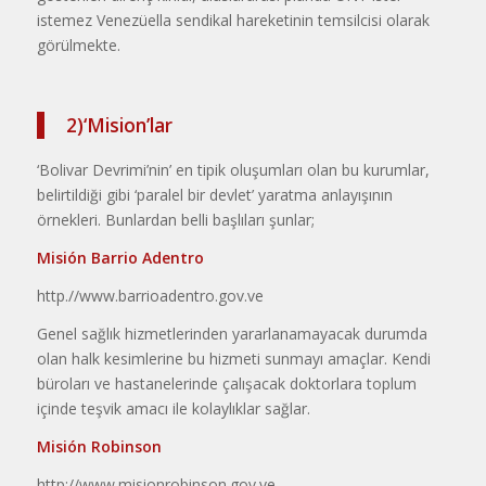
istemez Venezü­ella sendikal hareketinin temsilcisi olarak
görülmekte.
2)‘Mision’lar
‘Bolivar Devrimi’nin’ en tipik oluşumları olan bu kurumlar,
belirtildi­ği gibi ‘paralel bir devlet’ yaratma anlayışının
örnekleri. Bunlardan belli başlıları şunlar;
Misión Barrio Adentro
http.//www.barrioadentro.gov.ve
Genel sağlık hizmetlerinden ya­rarlanamayacak durumda
olan halk kesimlerine bu hizmeti sunmayı amaçlar. Kendi
büroları ve hastanele­rinde çalışacak doktorlara toplum
içinde teşvik amacı ile kolaylıklar sağ­lar.
Misión Robinson
http://www.misionrobinson.gov.ve