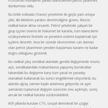
PDVSA’nın muhalefet yanlısı idare­cilerinin petrol çıkarımını
durdurması oldu.
Bu kritik noktada Chavez yöne­timin iki güçlü yani ortaya
çıktı, ilki kitlelerin yaratıcı devrimciliğine gü­ven, İkincisi
radikal karar alma cesa­reti. Petrol şirketinde çalışan bir
grup işçinin önerisi ile hükümet bir kararla, tüm idarecilerin
sözleşmele­rini feshetti ve yönetimi üretimi baş­latmak için
işçilere devretti. Kısa bir sürede ekonominin can damarı
olan petrol çıkarımının yeniden başlama­sı kararın ne kadar
doğru olduğunu gösterdi.
Bu radikal çıkış sendikal alandaki gerekli değişiminde önünü
açtı, sen­dikalardaki makamlarına yapışmış bürokratlar
tabandaki bu değişime karşı tüm yasal ve yasadışı
olanakları kullanarak bu süreci engellemek istiyorlardı, bu
alanda uğraş zaman kay­bı anlamına geliyordu ve aynı
zaman­da toplumsal değişim sürecinin önü açılmıştı, süreç
ancak bir radikal karar­la sürdürülebilirdi.
60’lı yıllarda kurulan CTV, sosyal demokrat bir çizgiyi