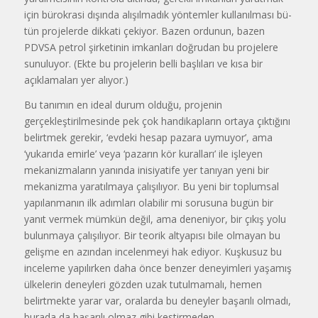
için bürokrasi dışında alı­şılmadık yöntemler kullanılması bü­
tün projelerde dikkati çekiyor. Bazen ordunun, bazen
PDVSA petrol şirke­tinin imkanları doğrudan bu projelere
sunuluyor. (Ekte bu projelerin belli başlıları ve kısa bir
açıklamaları yer alıyor.)
Bu tanımın en ideal durum oldu­ğu, projenin
gerçekleştirilmesinde pek çok handikapların ortaya çıktığını
belirtmek gerekir, ‘evdeki hesap pa­zara uymuyor’, ama
‘yukarıda emirle’ veya ‘pazarın kör kuralları’ ile işleyen
mekanizmaların yanında inisiyatife yer tanıyan yeni bir
mekanizma yara­tılmaya çalışılıyor. Bu yeni bir toplumsal
yapılanmanın ilk adımları ola­bilir mi sorusuna bugün bir
yanıt ver­mek mümkün değil, ama deneniyor, bir çıkış yolu
bulunmaya çalışılıyor. Bir teorik altyapısı bile olmayan bu
gelişme en azından incelenmeyi hak ediyor. Kuşkusuz bu
inceleme yapılır­ken daha önce benzer deneyimleri ya­şamış
ülkelerin deneyleri gözden uzak tutulmamalı, hemen
belirtmekte yarar var, oralarda bu deneyler başarı­lı olmadı,
burada da başarılı olmaz gi­bi kestirmeden