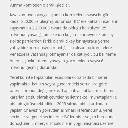
vunma komiteleri olarak işlediler.
Kısa zamanda yaygınlaşan bu ko­mitelerin sayısı bugüne
kadar 200.000’e ulaşmış durumda, BC’lere katılan insanların
sayısının da 2.200.000 civarında olduğu belirtili­yor. 25
milyonun yaşadığı bir ülke için küçümsenmeyecek bir sayı.
Poli­tik partilerden farklı olarak dikey bir hiyerarşi yerine
yatay bir koordinas­yon mantığı ile çalışan bu komitelere
Venezüella vatandaşı olmayanlar da katılıyor, bu belirleme
önemli, çünkü ülkede yaşayan göçmenlerin sayısı 6
milyonu geçmiş durumda.
Yerel komite toplantıları esas ola­rak haftada bir sefer
yapılmakta, katı­lım sayısı gündemdeki sorunlara göre
önemli oranda değişmekte. Toplantı­ya katılanlar aldıkları
kararları sözlü olarak çevrelerine iletmekte, muhatapları ile
bire bir görüşmektedirler. 2005 yılında birbiri ardından
yapılan Chavez’in görevden alınması referan­dumu, yerel
seçimler ve genel seçim­lerde BC’ler birer seçim bürosuna
dö­nüştüler. Emperyalist saldırıların yo­ğunlaşması üzerine