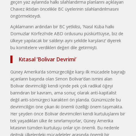
geçen yaz ayla­rında halkı silahlan­dırma planlarını açıklayan
Chavez ikti­darı öncelikle BC ü­yelerinin silahlandı­rılmasını
öngörmek­teydi.
Açıklamanın ar­dından bir BC yetki­lisi, ‘Nasıl Küba hal­kı
Domuzlar Körfezi’nde ABD ordusu­nu püskürttüyse, biz de
ülkeye yapılacak bir saldırıyı aynı şe­kilde karşılarız’ diye­rek
bu komitelere verdikleri değeri dile getirmişti.
Kıtasal ‘Bolivar Devrimi’
Güney Ameri­ka’da sömürgeciliğe karşı ilk mücadele bayrağı
açanların ba­şında olan Simon Bolivar’dan ismini alan
Bolivar devrimciliği kendi içinde pek çok radikal öğeyi
barındıran bir kavram, ama sonuç olarak anti-kapitalist
değil anti-sömürgeci karakteri ön planda. Günümüzde bu
devrimcili­ğin öne çıkan iki önemli özelliği önem taşımakta.
Her şeyden önce Boli­var devrimcileri kendi kurtuluşlarını bir
tek yaşadıkları ülke ile sınırlamıyorlar, Güney Amerika
kıtasının tüm­den kurtuluşu onlar için önemli. Bu nedenle
değişik ülkelerdeki mücade­leler arasında önemli bir