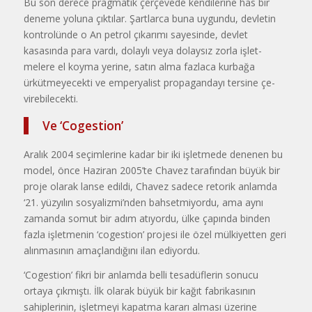
Bu son derece pragmatik çerçeve­de kendilerine has bir
deneme yoluna çıktılar. Şartlarca buna uygundu, devletin
kontrolünde o An petrol çıkarımı sayesinde, devlet
kasasında para var­dı, dolaylı veya dolaysız zorla işlet­
melere el koyma yerine, satın alma fazlaca kurbağa
ürkütmeyecekti ve emperyalist propagandayı tersine çe­
virebilecekti.
Ve ‘Cogestion’
Aralık 2004 seçimlerine kadar bir iki işletmede denenen bu
model, önce Haziran 2005’te Chavez tarafından büyük bir
proje olarak lanse edildi, Chavez sadece retorik anlamda
‘21. yüzyılın sosyalizmi’nden bahsetmi­yordu, ama aynı
zamanda somut bir adım atıyordu, ülke çapında binden
fazla işletmenin ‘cogestion’ projesi ile özel mülkiyetten geri
alınmasının amaçlandığını ilan ediyordu.
‘Cogestion’ fikri bir anlamda bel­li tesadüflerin sonucu
ortaya çıkmıştı. İlk olarak büyük bir kağıt fabrikasının
sahiplerinin, işletmeyi kapatma kararı alması üzerine