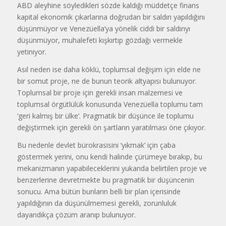
ABD aleyhine söyledikleri sözde kaldığı müddetçe finans
kapital ekonomik çı­karlarına doğrudan bir saldırı yapıldı­ğını
düşünmüyor ve Venezüella’ya yönelik ciddi bir saldırıyı
düşünmü­yor, muhalefeti kışkırtıp gözdağı ver­mekle
yetiniyor.
Asıl neden ise daha köklü, top­lumsal değişim için elde ne
bir somut proje, ne de bunun teorik altyapısı bulunuyor.
Toplumsal bir proje için ge­rekli insan malzemesi ve
toplumsal örgütlülük konusunda Venezüella top­lumu tam
‘geri kalmış bir ülke’. Prag­matik bir düşünce ile toplumu
değiş­tirmek için gerekli ön şartların yara­tılması öne çıkıyor.
Bu nedenle devlet bürokrasisini ‘yıkmak’ için çaba
göstermek yerini, onu kendi halinde çürümeye bırakıp, bu
mekanizmanın yapabileceklerini yukarıda belirtilen proje ve
benzerle­rine devretmekte bu pragmatik bir düşüncenin
sonucu. Ama bütün bunların belli bir plan içerisinde
yapıldığının da düşünülmemesi gerekli, zorunlu­luk
dayandıkça çözüm aranıp bulunu­yor.