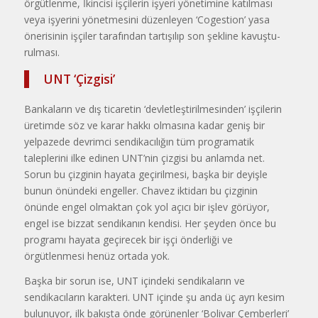
örgütlenme, İkincisi işçi­lerin işyeri yönetimine katılması
veya işyerini yönetmesini düzenleyen ‘Co­gestion’ yasa
önerisinin işçiler tara­fından tartışılıp son şekline kavuştu­
rulması.
UNT ‘Çizgisi’
Bankaların ve dış ticaretin ‘dev­letleştirilmesinden’ işçilerin
üretimde söz ve karar hakkı olmasına kadar ge­niş bir
yelpazede devrimci sendikacı­lığın tüm programatik
taleplerini ilke edinen UNT’nin çizgisi bu anlamda net.
Sorun bu çizginin hayata geçiril­mesi, başka bir deyişle
bunun önün­deki engeller. Chavez iktidarı bu çiz­ginin
önünde engel olmaktan çok yol açıcı bir işlev görüyor,
engel ise biz­zat sendikanın kendisi. Her şeyden önce bu
programı hayata geçirecek bir işçi önderliği ve
örgütlenmesi he­nüz ortada yok.
Başka bir sorun ise, UNT içindeki sendikaların ve
sendikacıların karak­teri. UNT içinde şu anda üç ayrı ke­sim
bulunuyor, ilk bakışta önde görü­nenler ‘Bolivar Çemberleri’