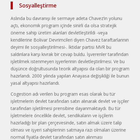
Sosyalleştirme
Aslında bu davranışı ile sermaye adeta Chavez’in yolunu
açtı, ekono­mik program içinde sinirli da olsa stratejik
öneme sahip üretim alanları devletleştirildi -veya
kendilerine Bo­livar Devrimcileri diyen Chavez ta­raftarlarının
deyimi ile sosyalleştiril­mesi-. İktidar partisi MVR bu
saldırılara karşı kıvrak bir cevap buldu. İş­verenler tarafından
işletilmek isten­meyen işyerlerinin devletleştirilmesi. Ve bu
düşünce doğrultusunda teorik altyapısı da olan bir program
hazır­landı. 2000 yılında yapılan Anayasa değişikliği ile bunun
yasal altyapısı hazırlandı.
Cogestion adı verilen bu program esas olarak bu tür
işletmelerin devlet tarafından satın alınarak devlet ve iş­çiler
tarafından işletilmesi prensibine dayanmaktaydı. Bu tür
işletmelere öncelikle devlet, sendikaların ve işçi­lerin
hazırladığı bir plan çerçevesin­de, satın almak üzere talip
olması ve işyeri sahiplerinin satmaya razı olma­ları üzerine
normal fiyatla devlet tara­fından satın alınması