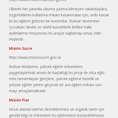
Ülkenin her yanında okuma yaz­ma bilmeyen vatandaşlara,
özgürlük­lerini kullanma imkanı kazanmaları için, ordu kanalı
ile bu eğitimi götüren bir kurumdur. Bolivar devriminin
‘çocukları’ devlet ve silahlı kuvvet­lerle birlikte halkı
aydınlatma misyo­nunu bu araçla sağlamayı amaç edin­
mişlerdir.
Misión Sucre
http://www.misionsucre.gov.ve
Bolivar iktidarının, yüksek eği­tim imkanlarını
yaygınlaştırmak ama­cı ile başlattığı bu proje ile orta eğiti­
mini tamamlayan gençlere, yüksek eğitime hazırlık ve
yüksek eğitim yeri­ne geçecek bir ara eğitim imkanı sun­
mayı amaçlamaktadır.
Misión Piar
Kırsal alanda tarımın desteklen­mesi ve organik tarım için
gerekli bil­gi ve imkanların bu işletmelere kazandırılmasını