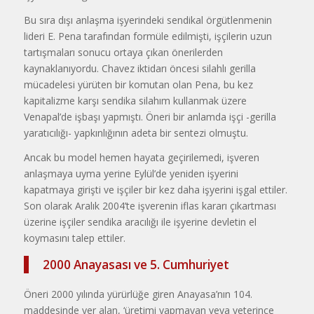
Bu sıra dışı anlaşma işyerindeki sendikal örgütlenmenin
lideri E. Pena tarafından formüle edilmişti, işçilerin uzun
tartışmaları sonucu ortaya çıkan önerilerden
kaynaklanıyordu. Chavez iktidarı öncesi silahlı gerilla
mücade­lesi yürüten bir komutan olan Pena, bu kez
kapitalizme karşı sendika sila­hım kullanmak üzere
Venapal’de iş­başı yapmıştı. Öneri bir anlamda işçi -gerilla
yaratıcılığı- yapkınlığının adeta bir sentezi olmuştu.
Ancak bu model hemen hayata geçirilemedi, işveren
anlaşmaya uy­ma yerine Eylül’de yeniden işyerini
kapatmaya girişti ve işçiler bir kez daha işyerini işgal ettiler.
Son olarak Aralık 2004’te işverenin iflas kararı çıkartması
üzerine işçiler sendika ara­cılığı ile işyerine devletin el
koyması­nı talep ettiler.
2000 Anayasası ve 5. Cumhuriyet
Öneri 2000 yılında yürürlüğe gi­ren Anayasa’nın 104.
maddesinde yer alan, ‘üretimi yapmayan veya yeterin­ce