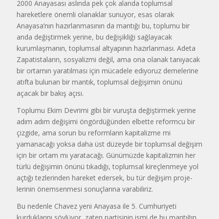
2000 Anayasası aslında pek çok alanda toplumsal
hareketlere önemli olanaklar sunuyor, esas olarak
Anayasa’nın hazırlanmasının da mantığı bu, toplumu bir
anda değiştirmek yerine, bu değişikliği sağlayacak
kurumlaş­manın, toplumsal altyapının hazırlan­ması. Adeta
Zapatistaların, sosyaliz­mi değil, ama ona olanak tanıyacak
bir ortamın yaratılması için mücadele ediyoruz demelerine
atıfta bulunan bir mantık, toplumsal değişimin önü­nü
açacak bir bakış açısı.
Toplumu Ekim Devrimi gibi bir vuruşta değiştirmek yerine
adım adım değişimi öngördüğünden elbette re­formcu bir
çizgide, ama sorun bu re­formların kapitalizme mi
yamanacağı yoksa daha üst düzeyde bir toplumsal değişim
için bir ortam mı yaratacağı. Günümüzde kapitalizmin her
türlü değişimin önünü tıkadığı, toplumsal kireçlenmeye yol
açtığı tezlerinden hareket edersek, bu tür değişim proje­
lerinin önemsenmesi sonuçlarına va­rabiliriz.
Bu nedenle Chavez yeni Anayasa ile 5. Cumhuriyeti
kurduklarını söylü­yor, zaten partisinin ismi de bu mantı­ğın