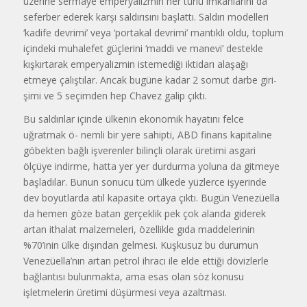
üzerine serma­ye emperyalizmin her türlü imkanla­rını da
seferber ederek karşı saldırısı­nı başlattı. Saldırı modelleri
‘kadife devrimi’ veya ‘portakal devrimi’ man­tıklı oldu, toplum
içindeki muhalefet güçlerini ‘maddi ve manevi’ destekle
kışkırtarak emperyalizmin istemediği iktidarı alaşağı
etmeye çalıştılar. An­cak bugüne kadar 2 somut darbe giri­
şimi ve 5 seçimden hep Chavez galip çıktı.
Bu saldırılar içinde ülkenin eko­nomik hayatını felce
uğratmak ö- nemli bir yere sahipti, ABD finans kapitaline
göbekten bağlı işverenler bilinçli olarak üretimi asgari
ölçüye indirme, hatta yer yer durdurma yo­luna da gitmeye
başladılar. Bunun sonucu tüm ülkede yüzlerce işyerin­de
dev boyutlarda atıl kapasite orta­ya çıktı. Bugün Venezüella
da hemen göze batan gerçeklik pek çok alanda giderek
artan ithalat malzemeleri, özellikle gıda maddelerinin
%70’inin ülke dışından gelmesi. Kuşkusuz bu durumun
Venezüella’nın artan petrol ihracı ile elde ettiği dövizlerle
bağ­lantısı bulunmakta, ama esas olan söz konusu
işletmelerin üretimi dü­şürmesi veya azaltması.