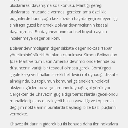
uluslararası dayanışma söz konusu. Mantığı gere­ği
uluslararası mücadele vermesi ge­reken ama özellikle
bugünlerde bunu çoğu kez sözden hayata geçiremeyen işçi
sınıfı için güzel bir örnek Bolivar devrimcilerinin kıtasal
dayanışması. Bu dayanışmanın tarihsel boyutu ay­rıca
incelenmeye değer bir konu.
Bolivar devrimciliğinin diğer dik­kate değer noktası ‘taban
yönetimi­nin’ sürekli ön plana çıkarılması. Si­mon Bolivar’dan
Jose Marti’ye tüm Latin Amerika devrimci önderlerinde bu
düşüncenin varlığı bir tesadüf ol­masa gerek. Sömürgeci
işgale karşı yerli halkın sürekli belirleyici rol oy­nadığı dikkate
alındığında, bu toplu­mun komünal gelenekleri, ‘kolektif
aksiyon’ güçleri bu vurgulamanın kaynağı gibi görülüyor.
Gerçekten de Chavez’in güç aldığı ‘barrios’larda (gecekondu
mahalleleri) esas olarak yerli halkın yaşadığı ve toplumsal
değişim noktalarının buralarda başladığı bize bazı ipuçlarını
vermekte.
Chavez iktidarının giderek bu iki konuda daha ileri noktalara