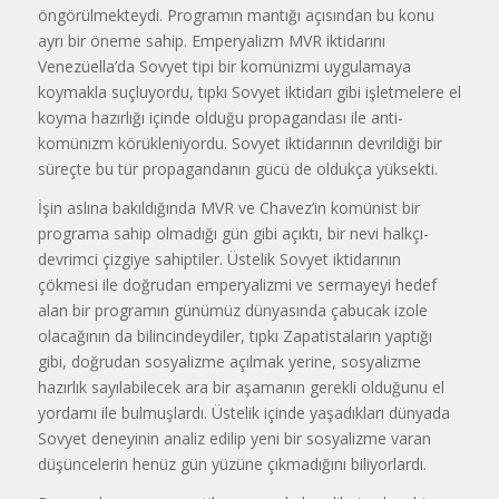
öngörülmektey­di. Programın mantığı açısından bu konu
ayrı bir öneme sahip. Emperya­lizm MVR iktidarını
Venezüella’da Sovyet tipi bir komünizmi uygulama­ya
koymakla suçluyordu, tıpkı Sovyet iktidarı gibi işletmelere el
koyma ha­zırlığı içinde olduğu propagandası ile anti-
komünizm körükleniyordu. Sov­yet iktidarının devrildiği bir
süreçte bu tür propagandanın gücü de olduk­ça yüksekti.
İşin aslına bakıldığında MVR ve Chavez’in komünist bir
programa sa­hip olmadığı gün gibi açıktı, bir nevi halkçı-
devrimci çizgiye sahiptiler. Üstelik Sovyet iktidarının
çökmesi ile doğrudan emperyalizmi ve sermayeyi hedef
alan bir programın günümüz dünyasında çabucak izole
olacağının da bilincindeydiler, tıpkı Zapatistaların yaptığı
gibi, doğrudan sosyalizme açılmak yerine, sosyalizme
hazırlık sayılabilecek ara bir aşamanın gerekli olduğunu el
yordamı ile bulmuşlardı. Üstelik içinde yaşadıkları dünyada
Sovyet deneyinin analiz edilip yeni bir sosyalizme varan
düşüncelerin he­nüz gün yüzüne çıkmadığını biliyor­lardı.