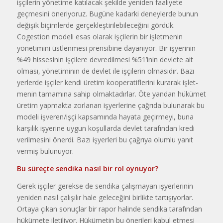
işçilerin yöneti­me katılacak şekilde yeniden faali­yete
geçmesini öneriyoruz. Bugü­ne kadarki deneylerde bunun
deği­şik biçimlerde gerçekleştirilebile­ceğini gördük.
Cogestion modeli esas olarak işçilerin bir işletmenin
yönetimini üstlenmesi prensibine dayanıyor. Bir işyerinin
%49 hisse­sinin işçilere devredilmesi %51’inin devlete ait
olması, yöneti­minin de devlet ile işçilerin olması­dır. Bazı
yerlerde işçiler kendi üre­tim kooperatiflerini kurarak işlet­
menin tamamına sahip olmaktadır­lar. Öte yandan hükümet
üretim yapmakta zorlanan işyerlerine çağ­rıda bulunarak bu
modeli işveren/işçi kapsamında hayata geçir­meyi, buna
karşılık işyerine uygun koşullarda devlet tarafından kredi
verilmesini önerdi. Bazı işyerleri bu çağrıya olumlu yanıt
vermiş bu­lunuyor.
Bu süreçte sendika nasıl bir rol oynuyor?
Gerek işçiler gerekse de sendi­ka çalışmayan işyerlerinin
yeniden nasıl çalışılır hale geleceğini birlik­te tartışıyorlar.
Ortaya çıkan sonuç­lar bir rapor halinde sendika tara­fından
hükümete iletiliyor. Hükü­metin bu önerileri kabul etmesi