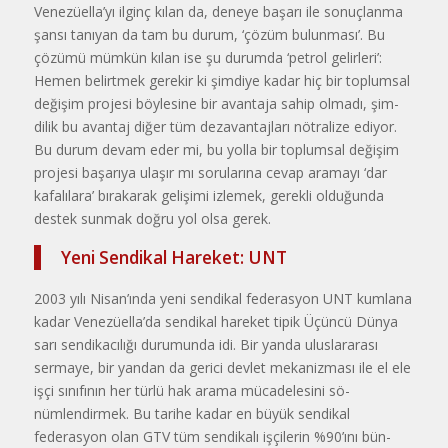
Venezüella’yı ilginç kılan da, de­neye başarı ile sonuçlanma
şansı tanı­yan da tam bu durum, ‘çözüm bulun­ması’. Bu
çözümü mümkün kılan ise şu durumda ‘petrol gelirleri’:
Hemen belirtmek gerekir ki şimdiye kadar hiç bir toplumsal
değişim projesi böylesine bir avantaja sahip olmadı, şim­
dilik bu avantaj diğer tüm dezavantaj­ları nötralize ediyor.
Bu durum devam eder mi, bu yolla bir toplumsal deği­şim
projesi başarıya ulaşır mı sorula­rına cevap aramayı ‘dar
kafalılara’ bı­rakarak gelişimi izlemek, gerekli ol­duğunda
destek sunmak doğru yol ol­sa gerek.
Yeni Sendikal Hareket: UNT
2003 yılı Nisan’ında yeni sendi­kal federasyon UNT kumlana
kadar Venezüella’da sendikal hareket tipik Üçüncü Dünya
sarı sendikacılığı du­rumunda idi. Bir yanda uluslararası
sermaye, bir yandan da gerici devlet mekanizması ile el ele
işçi sınıfının her türlü hak arama mücadelesini sö­
nümlendirmek. Bu tarihe kadar en bü­yük sendikal
federasyon olan GTV tüm sendikalı işçilerin %90’ını bün­