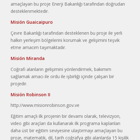
amaçlayan bu proje Enerji Bakanlığı tarafından doğrudan
desteklenmektedir.
Misión Guaicaipuro
Çevre Bakanlığı tarafından des­teklenen bu proje ile yerli
halkın yerle­şim bölgelerini korumak ve gelişimini teşvik
etme amacım taşımaktadır.
Misión Miranda
Coğrafi alanların gelişimini yön­lendirmek, bakımım
sağlamak amacı ile ordu ile işbirliği içinde çalışan bir
projedir.
Misión Robinson II
http://www.misionrobinson.gov.ve
Eğitim amaçlı ilk projenin bir de­vamı olarak, televizyon,
video gibi araçları da kullanarak ilk programa kaplanları
daha üst bir eğitim seviyesi­ne ulaştırmayı amaçlayan bu
proje, matematik, dil, tarih coğrafya gibi alanlarda 15 kişilik