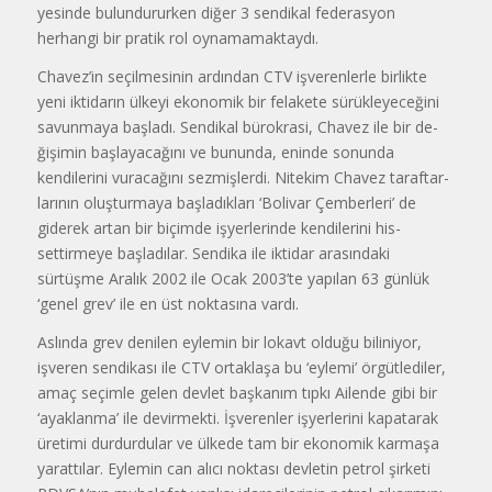
yesinde bulundururken diğer 3 sendi­kal federasyon
herhangi bir pratik rol oynamamaktaydı.
Chavez’in seçilmesinin ardından CTV işverenlerle birlikte
yeni iktida­rın ülkeyi ekonomik bir felakete sü­rükleyeceğini
savunmaya başladı. Sendikal bürokrasi, Chavez ile bir de­
ğişimin başlayacağını ve bununda, eninde sonunda
kendilerini vuracağını sezmişlerdi. Nitekim Chavez taraftar­
larının oluşturmaya başladıkları ‘Bolivar Çemberleri’ de
giderek artan bir biçimde işyerlerinde kendilerini his­
settirmeye başladılar. Sendika ile ikti­dar arasındaki
sürtüşme Aralık 2002 ile Ocak 2003’te yapılan 63 günlük
‘genel grev’ ile en üst noktasına vardı.
Aslında grev denilen eylemin bir lokavt olduğu biliniyor,
işveren sen­dikası ile CTV ortaklaşa bu ‘eylemi’ örgütlediler,
amaç seçimle gelen dev­let başkanım tıpkı Ailende gibi bir
‘ayaklanma’ ile devirmekti. İşverenler işyerlerini kapatarak
üretimi durdur­dular ve ülkede tam bir ekonomik karmaşa
yarattılar. Eylemin can alıcı noktası devletin petrol şirketi