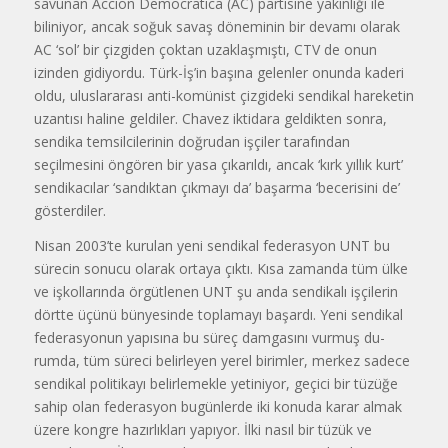
savunan Accion Democratica (AC) partisine yakınlığı ile
biliniyor, ancak soğuk savaş döne­minin bir devamı olarak
AC ‘sol’ bir çizgiden çoktan uzaklaşmıştı, CTV de onun
izinden gidiyordu. Türk-İş’in başına gelenler onunda kaderi
oldu, uluslararası anti-komünist çizgideki sendikal hareketin
uzantısı haline gel­diler. Chavez iktidara geldikten sonra,
sendika temsilcilerinin doğrudan işçi­ler tarafından
seçilmesini öngören bir yasa çıkarıldı, ancak ‘kırk yıllık kurt’
sendikacılar ‘sandıktan çıkmayı da’ başarma ‘becerisini de’
gösterdiler.
Nisan 2003’te kurulan yeni sendi­kal federasyon UNT bu
sürecin sonu­cu olarak ortaya çıktı. Kısa zamanda tüm ülke
ve işkollarında örgütlenen UNT şu anda sendikalı işçilerin
dört­te üçünü bünyesinde toplamayı başar­dı. Yeni sendikal
federasyonun yapı­sına bu süreç damgasını vurmuş du­
rumda, tüm süreci belirleyen yerel bi­rimler, merkez sadece
sendikal politi­kayı belirlemekle yetiniyor, geçici bir tüzüğe
sahip olan federasyon bugün­lerde iki konuda karar almak
üzere kongre hazırlıkları yapıyor. İlki nasıl bir tüzük ve