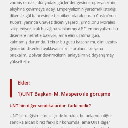
varmış ol­ması, dünyadaki güçler dengesini emperyalizmim
aleyhine çevirmeye aday. Emperyalizmin yaratmak istediği
dikensiz gül bahçesinde tek diken olarak duran Castro’nun
Küba’sı ya­nında Chavez dikeni yeşerdi, şimdi onu Morales
takip ediyor. Irak batağına saplanmış ABD emperyalizmi bu
di­kenlere nefretle bakıyor, ama elini uzatma gücü
kalmamış durumda. Tekrar bu gücü kazanır mı, elini uzattı­
ğında bu dikenleri ayıklayabilir mi sorularını bir yana
bırakalım, Bolivar devrimcilerini anlayalım ve dayanış­mayı
yükseltelim.
Ekler:
1)UNT Başkanı M. Maspero ile görüşme
UNT’nin diğer sendikalardan farkı nedir?
UNT bir değişim süreci içinde kuruldu, bu anlamda diğer
sendika­lardan biraz farklı bir konumda, ama UNT diğer