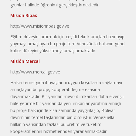
gruplar halinde öğ­renimi gerçekleştirmektedir.
Misión Ribas
http://www.misionribas.gov.ve
Eğitim düzeyini artırmak için çe­şitli teknik araçları hazırlayıp
yayma­yı amaçlayan bu proje tüm Venezüel­la halkının genel
kültür düzeyini yük­seltmeyi amaçlamaktadır.
Misión Mercal
http://www.mercal.gov.ve
Halkın temel gıda ihtiyaçlarını uygun koşullarda sağlamayı
amaçla­yan bu proje, kooperatifleşme esasına
dayanmaktadır. Bir yandan mevcut imkanları daha elverişli
hale getirme bir yandan da yeni imkanlar yaratma amaçlı
bu proje halk içinde kısa za­manda yaygınlaşıp, Bolivar
devrimi­nin temel taşlarından biri olmuştur. Venezüella
halkının yarısından fazlası bu üretim ve tüketim
kooperatiflerinin hizmetlerinden yararlanmaktadır.