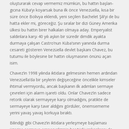
oluşturarak cevap vermemiz mümkün, bu hattın başlan­
gıcına Küba’yı koyarsak buna ilk ön­ce Venezüella, kısa bir
süre önce Bo­livya eklendi, yeni seçilen Bachelet Şili’yi de bu
hatta ekler mi, görece­ğiz. Şu sıralar bir dizi Güney Amerika
ülkesi bu hattın birer halkaları olmaya aday. Emperyalist
saldırılara karşı 40 yılı aşkın bir süredir dimdik ayakta
durmaya çalışan Castro’nun Küba’sı­nın yanında durma
cesareti gösteren Venezüella devlet başkanı Chavez, bu
tutumu ile böylesine bir hattın oluş­masının önünü açan
isim.
Chavez’in 1998 yılında iktidara gelmesinin hemen ardından
Venezü­ella’da bir şeylerin değişeceğine ön­celikle kimseler
ihtimal vermiyordu, ancak başkanın ilk adımları sermaye
çevreleri için alarm işareti oldu. On­lar Chavez’in sadece
retorik olarak sermayeye karşı olmadığını, pratikte de
sermayeye karşı tavır aldığını gördüler, önemsememe
yerini yavaş ya­vaş korkuya bıraktı.
Bilindiği gibi Chavez’in iktidara yerleşmeye başlaması