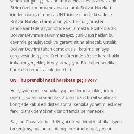
sendikalar gibi işçi hakları mücadelesini esas almakta­dır.
Bizim özel konumumuz esas olarak Bolivar Hareketi
içinden çık­mış olmamız. UNT içinde elbette ki sadece
Bolivar Hareketi taraftarları yok, her tür görüşten
sendikalar fe­derasyon içinde yer almakta. Poli­tik olarak
Bolivar Devrimini sa­vunmaktayız, çünkü işçi hakları bu
devrimle genişleyecek ve garanti altına alınacak. Üstelik
Bolivar Devrimi taban demokrasisi, katılımcı anlayış
çerçevesinde işçilere üretim sürecinde söz ve karar hak­kı
imkanını gerçekleştirmeyi amaçlıyor. Bu da her sendikal
hare­ketin temel taleplerinde biri.
UNT bu prensibi nasıl harekete geçiriyor?
Her şeyden önce sendikal yapı­nın demokratikleştirilmesi
önemli, şu an hazırlanmakta olan tüzük bu yıl yapılacak
kongrede kabul edil­dikten sonra, sendika yönetimi es­kiden
farklı olarak demokratik bir ortamda belirlenecek.
Başkan Chavez’in belirttiği gi­bi ülkede bir dizi fabrika, işyeri
ter­kedilmiş, bunları tespit edip hükü­mete bu işyerlerini