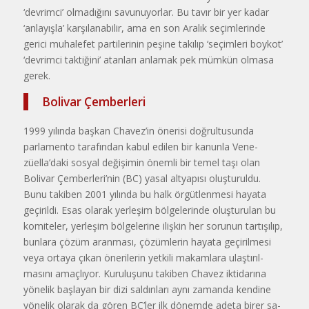
‘devrimci’ olma­dığını savunuyorlar. Bu tavır bir yer kadar
‘anlayışla’ karşılanabilir, ama en son Aralık seçimlerinde
gerici mu­halefet partilerinin peşine takılıp ‘se­çimleri boykot’
‘devrimci taktiğini’ atanları anlamak pek mümkün olmasa
gerek.
Bolivar Çemberleri
1999 yılında başkan Chavez’in önerisi doğrultusunda
parlamento tara­fından kabul edilen bir kanunla Vene­
züella’daki sosyal değişimin önemli bir temel taşı olan
Bolivar Çemberle­ri’nin (BC) yasal altyapısı oluşturul­du.
Bunu takiben 2001 yılında bu halk örgütlenmesi hayata
geçirildi. Esas olarak yerleşim bölgelerinde oluş­turulan bu
komiteler, yerleşim bölge­lerine ilişkin her sorunun tartışılıp,
bunlara çözüm aranması, çözümlerin hayata geçirilmesi
veya ortaya çıkan önerilerin yetkili makamlara ulaştırıl­
masını amaçlıyor. Kuruluşunu taki­ben Chavez iktidarına
yönelik başla­yan bir dizi saldırıları aynı zamanda kendine
yönelik olarak da gören BC’ler ilk dönemde adeta birer sa­