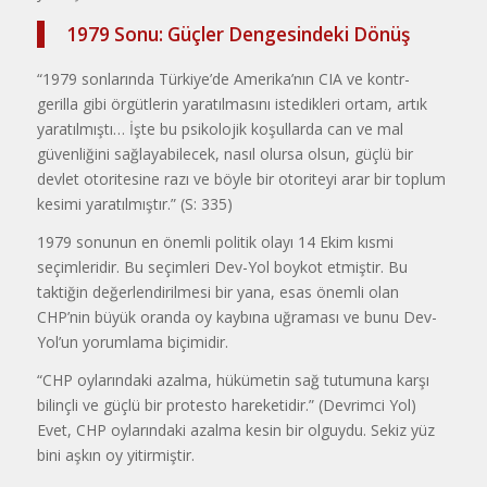
1979 Sonu: Güçler
Dengesindeki Dönüş
“1979 sonlarında Türkiye’de Amerika’nın CIA ve kontr-
gerilla gibi örgütlerin yaratılmasını istedikleri ortam, artık
yaratılmıştı… İşte bu psikolojik koşullarda can ve mal
güvenliğini sağlayabilecek, nasıl olursa olsun, güçlü bir
devlet otoritesine razı ve böyle bir otoriteyi arar bir toplum
kesimi yaratılmıştır.” (S: 335)
1979 sonunun en önemli politik olayı 14 Ekim kısmi
seçimleridir. Bu seçimleri Dev-Yol boykot etmiştir. Bu
taktiğin değerlendirilmesi bir yana, esas önemli olan
CHP’nin büyük oranda oy kaybına uğraması ve bunu Dev-
Yol’un yorumlama biçimidir.
“CHP oylarındaki azalma, hükümetin sağ tutumuna karşı
bilinçli ve güçlü bir protesto hareketidir.” (Devrimci Yol)
Evet, CHP oylarındaki azalma kesin bir olguydu. Sekiz yüz
bini aşkın oy yitirmiştir.