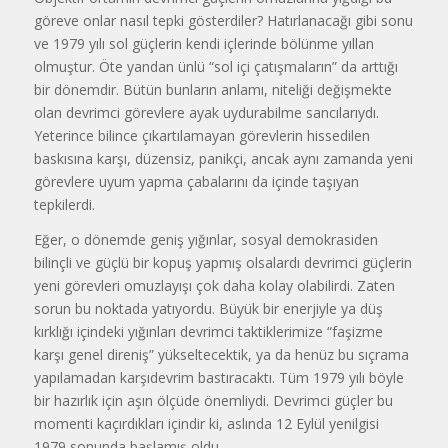
göreve onlar nasıl tepki gösterdiler? Hatırlanacağı gibi sonu
ve 1979 yılı sol güçlerin kendi içlerinde bölünme yıllan
olmuştur. Öte yandan ünlü “sol içi çatışmaların” da arttığı
bir dönemdir. Bütün bunların anlamı, niteliği değişmekte
olan devrimci görevlere ayak uydurabilme sancılarıydı.
Yeterince bilince çıkartılamayan görevlerin hissedilen
baskısına karşı, düzensiz, panikçi, ancak aynı zamanda yeni
görevlere uyum yapma çabalarını da içinde taşıyan
tepkilerdi.
Eğer, o dönemde geniş yığınlar, sosyal demokrasiden
bilinçli ve güçlü bir kopuş yapmış olsalardı devrimci güçlerin
yeni görevleri omuzlayışı çok daha kolay olabilirdi. Zaten
sorun bu noktada yatıyordu. Büyük bir enerjiyle ya düş
kırklığı içindeki yığınları devrimci taktiklerimize “faşizme
karşı genel direniş” yükseltecektik, ya da henüz bu sıçrama
yapılamadan karşıdevrim bastıracaktı. Tüm 1979 yılı böyle
bir hazırlık için aşın ölçüde önemliydi. Devrimci güçler bu
momenti kaçırdıkları içindir ki, aslında 12 Eylül yenilgisi
1979 sonunda başlamış oldu.