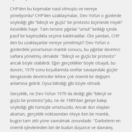
CHP’den bu kopmalar nasıl olmuştu ve nereye
yöneliyordu? CHP’den uzaklaşmalar, Dev-Yol’un o günlerde
söylediği gibi “bilinçli ve güçlü” bir protesto biçiminde miydi?
Kesinlikle hayır. Tam tersine yığınlar “umut” kırıklığı içinde
pasif bir kayıtsızlıkla seçime katılmadılar. Öte yandan, CHP
den bu uzaklaşanlar nereye yönelmişti? Dev-Yol’un o
günlerdeki yorumunun mantık sonucu, bu yığınlar devrimci
saflara yönelmiş olmalıdır. “Bilinçli ve güçlü bir protesto”
ancak böyle olabilirdi. Eğer gerçeklikler böyle olsaydı, bu
durum, 1979 sonu koşullarında sınıflar savaşındaki güçler
dengesinde devrimciler lehine çok önemli bir değişim
anlamına gelirdi. Oysa bilindiği gibi böyle olmadı.
Gerçeklik, ne Dev-Yol’un 1979 da dediği gibi “bilinçli ve
güçlü bir protesto”ydu, ne de 1989’dan geriye bakıp
söylediği gibi tümüyle umutsuzdu. Ancak dün olayları
abartan, gerçeklik noktasından öteye iten bir mantık,
bugün tam zıttı yöne savrulmak zorundadır. “Darbelerin en
önemli işlevlerinden biri de budun düşünce ve davranış