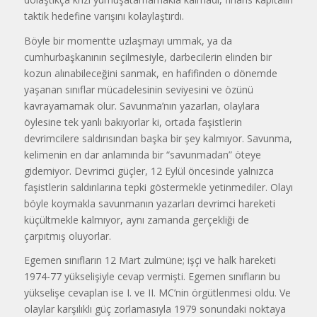
taktik hedefine varışını kolaylaştırdı.
Böyle bir momentte uzlaşmayı ummak, ya da
cumhurbaşkanının seçilmesiyle, darbecilerin elinden bir
kozun alınabileceğini sanmak, en hafifinden o dönemde
yaşanan sınıflar mücadelesinin seviyesini ve özünü
kavrayamamak olur. Savunma’nın yazarları, olaylara
öylesine tek yanlı bakıyorlar ki, ortada faşistlerin
devrimcilere saldırısından başka bir şey kalmıyor. Savunma,
kelimenin en dar anlamında bir “savunmadan” öteye
gidemiyor. Devrimci güçler, 12 Eylül öncesinde yalnızca
faşistlerin saldırılarına tepki göstermekle yetinmediler. Olayı
böyle koymakla savunmanın yazarları devrimci hareketi
küçültmekle kalmıyor, aynı zamanda gerçekliği de
çarpıtmış oluyorlar.
Egemen sınıfların 12 Mart zulmüne; işçi ve halk hareketi
1974-77 yükselişiyle cevap vermişti. Egemen sınıfların bu
yükselişe cevaplan ise I. ve II. MC’nin örgütlenmesi oldu. Ve
olaylar karşılıklı güç zorlamasıyla 1979 sonundaki noktaya