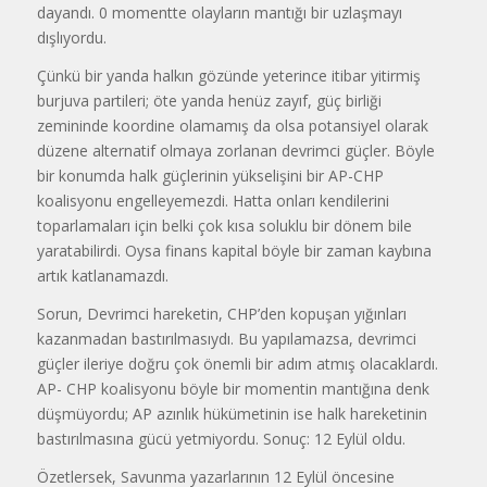
dayandı. 0 momentte olayların mantığı bir uzlaşmayı
dışlıyordu.
Çünkü bir yanda halkın gözünde yeterince itibar yitirmiş
burjuva partileri; öte yanda henüz zayıf, güç birliği
zemininde koordine olamamış da olsa potansiyel olarak
düzene alternatif olmaya zorlanan devrimci güçler. Böyle
bir konumda halk güçlerinin yükselişini bir AP-CHP
koalisyonu engelleyemezdi. Hatta onları kendilerini
toparlamaları için belki çok kısa soluklu bir dönem bile
yaratabilirdi. Oysa finans kapital böyle bir zaman kaybına
artık katlanamazdı.
Sorun, Devrimci hareketin, CHP’den kopuşan yığınları
kazanmadan bastırılmasıydı. Bu yapılamazsa, devrimci
güçler ileriye doğru çok önemli bir adım atmış olacaklardı.
AP- CHP koalisyonu böyle bir momentin mantığına denk
düşmüyordu; AP azınlık hükümetinin ise halk hareketinin
bastırılmasına gücü yetmiyordu. Sonuç: 12 Eylül oldu.
Özetlersek, Savunma yazarlarının 12 Eylül öncesine