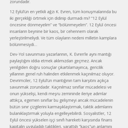
zorundadır.
12 Eylül’ün en yetkili ağzı K. Evren, tüm konuşmalarında bu
iki gerçekliği örtmek için didinip durmadı mı? “12 Eylül
öncesine dönmeyelim” ve “bölünmeyelim”. 12 Eylül öncesi
insanların beynine bir kaos, bir cehennem olarak
yerleştirilmeliydi. Ve tüm olayların nedeni milletin kamplara
bölünmesiydi…
Dev-Yol savunması yazarlarının, K. Evren’le aynı mantığı
paylaştığını iddia etmek aklımızdan geçmez. Ancak
yenilgiden doğru sonuçlar çıkartılamayınca, gericilik
yıllarının genel ruh halinden etkilenmek kaçınılmaz oluyor.
Devrimciler, 12 Eylül’ün mantığının tam karşıtını açıkça
savunmak zorundadır. Kaçınılmaz sınıflar mücadelesi ve
onun yükselişi, kendi meşru zemininde ileriye adımlar
attıkça, egemen sınıflar bu gelişmeyi ancak mücadelenin
bütün sınır çizgilerini karmaşıklaştırmak, taktik adımlarını
bulanıklaştırmak yoluyla engelleyebilirdi. Sosyalistler, 12
Eylül öncesi yükselen işçi sınıfı hareketi karşısında finans
kapitalin uyguladığı taktikleri, yarattığı “kaos”un anlamını