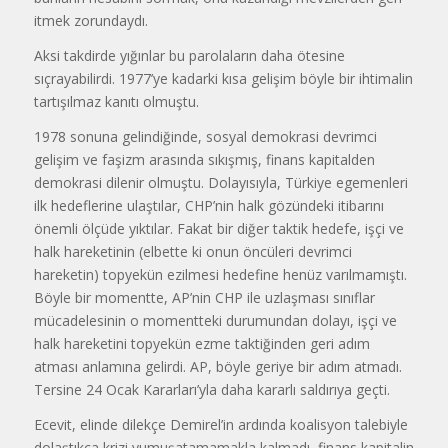
itmek zorundaydı.
Aksi takdirde yığınlar bu parolaların daha ötesine
sıçrayabilirdi. 1977’ye kadarki kısa gelişim böyle bir ihtimalin
tartışılmaz kanıtı olmuştu.
1978 sonuna gelindiğinde, sosyal demokrasi devrimci
gelişim ve faşizm arasında sıkışmış, finans kapitalden
demokrasi dilenir olmuştu. Dolayısıyla, Türkiye egemenleri
ilk hedeflerine ulaştılar, CHP’nin halk gözündeki itibarını
önemli ölçüde yıktılar. Fakat bir diğer taktik hedefe, işçi ve
halk hareketinin (elbette ki onun öncüleri devrimci
hareketin) topyekün ezilmesi hedefine henüz varılmamıştı.
Böyle bir momentte, AP’nin CHP ile uzlaşması sınıflar
mücadelesinin o momentteki durumundan dolayı, işçi ve
halk hareketini topyekün ezme taktiğinden geri adım
atması anlamına gelirdi. AP, böyle geriye bir adım atmadı.
Tersine 24 Ocak Kararları’yla daha kararlı saldırıya geçti.
Ecevit, elinde dilekçe Demirel’in ardında koalisyon talebiyle
dolaştıkça krizi yumuşatamamakla kalmadı, finans kapitalin