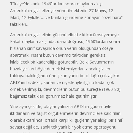
Türkiye’de sanki 1946’lardan sonra olayların akışı
Amerika’nın gizli elleriyle yönetilmektedir. 27 Mayıs, 12
Mart, 12 Eylüller… ve bunları gündeme zorlayan “özel harp”
taktikleri…
Amerika’nın gizli elinin gücünü elbette ki küçümseyemeyiz.
Fakat olayların akışında, daha doğrusu, 1960’lardan sonra
hızlanan sınıf savaşında onun yerini olduğundan öteye
abartmak, insanı bütün devrimci taktikleri gereksiz
kılabilecek bir kaderciliğe götürebilir. Belki Savunma’nın
hazırlayıcıları böyle demek istemiyorlar, ancak çizilen
tabloya bakıldığında öne çıkan yanın bu olduğu çok açıktır.
ABD’nin bizdeki çıkarlan ve niyetleriyle ilgili o kadar çok
örnek verilmiş ki, devrimcilerin bütün bu süreçte (1960-80)
bağımsız taktikleri görünmez hale getirilmiştir.
Yine aynı şekilde, olaylar yalnızca ABD’nin güdümüyle
iktidarların ve faşist örgütlenmelerin devrimcilere saldırıları
olarak aktarılınca, ortada karşılıklı güçlerin yer aldığı bir sınıf
savaşı değil de, sanki tek yanlı bir yok etme operasyonu