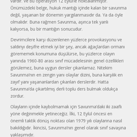
vardır. Ve bu operasyon 12 Eylül’le noktalanmıştır.
Önümüzdeki belge, hukuk mantığı içinde kalan bir savunma
değil, yaşanan bir dönemin yargılanmasıdır da. Ya da öyle
olmalıdır. Buna rağmen Savunma, aşırıca tek yanlı
kalıyorsa, bu bir mantığın sonucudur.
Devrimcilere karşı düzenlenen yüzlerce provokasyonu ve
saldırıyı deşifre etmek iyi bir şey, ancak ağaçlardan ormanı
görememek konumuna düşülürse, bu yüzlerce olayın
yanında 1960-80 arası sınıf mücadelesinin genel özellikleri
görülemez, buna uygun dersler çıkarılamaz. Nitekim
Savunma’nın en zengin yanı olaylar dizini, buna karşılık en
zayıf yanı yaşananlardan çıkarılan derslerdir. Hatta
Savunma’da çıkartılmış derli toplu ders bulmak oldukça
zordur.
Olayların içinde kaybolmamak için Savunma’daki iki zaaflı
yöne değinmekle yetineceğiz. İlki, 12 Eylül öncesi en
önemli taktik dönüş noktası olan 1979 yılı olaylarına nasıl
bakıldığıdır. İkincisi, Savunma’nın genel olarak sınıf savaşına
yaklaşımıdır.