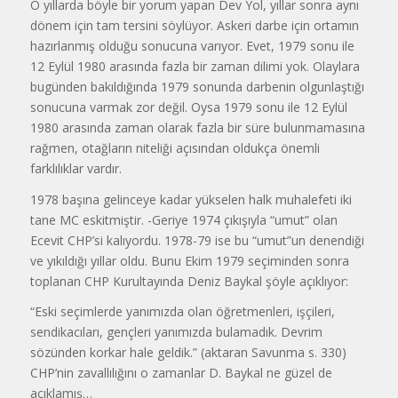
O yıllarda böyle bir yorum yapan Dev Yol, yıllar sonra aynı
dönem için tam tersini söylüyor. Askeri darbe için ortamın
hazırlanmış olduğu sonucuna varıyor. Evet, 1979 sonu ile
12 Eylül 1980 arasında fazla bir zaman dilimi yok. Olaylara
bugünden bakıldığında 1979 sonunda darbenin olgunlaştığı
sonucuna varmak zor değil. Oysa 1979 sonu ile 12 Eylül
1980 arasında zaman olarak fazla bir süre bulunmamasına
rağmen, otağların niteliği açısından oldukça önemli
farklılıklar vardır.
1978 başına gelinceye kadar yükselen halk muhalefeti iki
tane MC eskitmiştir. -Geriye 1974 çıkışıyla “umut” olan
Ecevit CHP’si kalıyordu. 1978-79 ise bu “umut”un denendiği
ve yıkıldığı yıllar oldu. Bunu Ekim 1979 seçiminden sonra
toplanan CHP Kurultayında Deniz Baykal şöyle açıklıyor:
“Eski seçimlerde yanımızda olan öğretmenleri, işçileri,
sendikacıları, gençleri yanımızda bulamadık. Devrim
sözünden korkar hale geldik.” (aktaran Savunma s. 330)
CHP’nin zavallılığını o zamanlar D. Baykal ne güzel de
açıklamış…