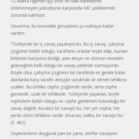
12 Marta rağmen işçi sınıfı ve halk hareketinin
önlenemeyen yükselişinin karşısında MC şekillenmek
zorunda kalmıştır.
Savunma, bu konudaki görüşlerini şu noktaya kadar
vardırır:
“Türkiye’de bir iç savaş yaşanıyordu. Bu iç savaş, çatışma
çizgisinin belirli olduğu, tarafların ordular teşkil edip, bunları
birbirinin karşısına dizdiği, yani ateşin ve ölümün nereden
geleceğinin belli olduğu bir savaş şeklinde sürmüyordu.
Böyle olsa, çatışma çizgisinin bir tarafında ve geride kalan
alanlarda karşı tarafın ateşiyle vurulmak ve ölmek tehlikesi
uzaktır. Bu tehlike cephe çizgisinde vardır, ama cephe
gerisinde, uzak bir tehlikedir. Türkiye’de yaşanan, böyle
cephelerin belirli olduğu ve cephe gerilerinin bulunduğu bir
savaş değildi. Kuralsız bir savaştı bu, her yer cephe, her
yerde ölüm tehlikesi vardır. Kısacası, kalleş bir savaştı bu.”
(S: 462)
Söylenenlerin duygusal yanı bir yana, sınıflar savaşının