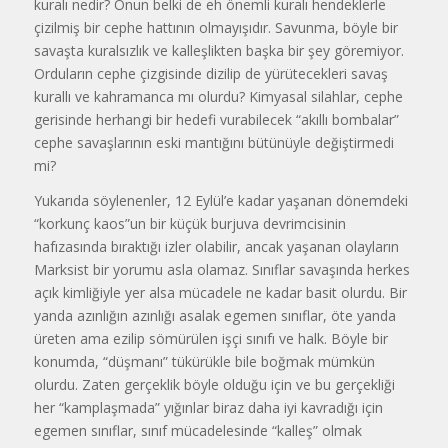
kuralı nedir? Onun belki de eh önemli kuralı hendeklerle
çizilmiş bir cephe hattının olmayışıdır. Savunma, böyle bir
savaşta kuralsızlık ve kalleşlikten başka bir şey göremiyor.
Orduların cephe çizgisinde dizilip de yürütecekleri savaş
kurallı ve kahramanca mı olurdu? Kimyasal silahlar, cephe
gerisinde herhangi bir hedefi vurabilecek “akıllı bombalar”
cephe savaşlarının eski mantığını bütünüyle değiştirmedi
mi?
Yukarıda söylenenler, 12 Eylül’e kadar yaşanan dönemdeki
“korkunç kaos”un bir küçük burjuva devrimcisinin
hafızasında bıraktığı izler olabilir, ancak yaşanan olayların
Marksist bir yorumu asla olamaz. Sınıflar savaşında herkes
açık kimliğiyle yer alsa mücadele ne kadar basit olurdu. Bir
yanda azınlığın azınlığı asalak egemen sınıflar, öte yanda
üreten ama ezilip sömürülen işçi sınıfı ve halk. Böyle bir
konumda, “düşmanı” tükürükle bile boğmak mümkün
olurdu. Zaten gerçeklik böyle olduğu için ve bu gerçekliği
her “kamplaşmada” yığınlar biraz daha iyi kavradığı için
egemen sınıflar, sınıf mücadelesinde “kalleş” olmak