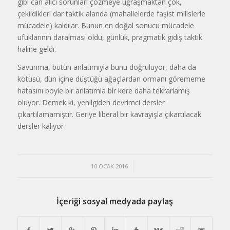
gibi can alıcı sorunları çözmeye uğraşmaktan çok,
çekildikleri dar taktik alanda (mahallelerde faşist milislerle
mücadele) kaldılar. Bunun en doğal sonucu mücadele
ufuklarının daralması oldu, günlük, pragmatik gidiş taktik
haline geldi.
Savunma, bütün anlatımıyla bunu doğruluyor, daha da
kötüsü, dün içine düştüğü ağaçlardan ormanı görememe
hatasını böyle bir anlatımla bir kere daha tekrarlamış
oluyor. Demek ki, yenilgiden devrimci dersler
çıkartılamamıştır. Geriye liberal bir kavrayışla çıkartılacak
dersler kalıyor
/
10 OCAK 2016
İçeriği sosyal medyada paylaş