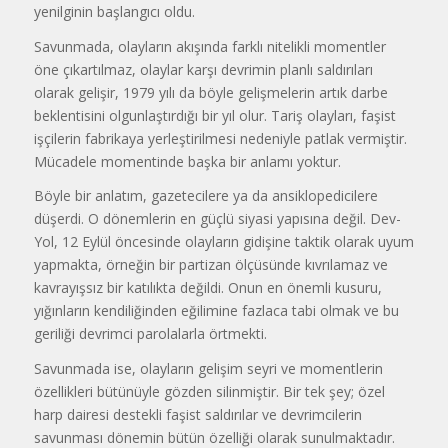
yenilginin başlangıcı oldu.
Savunmada, olayların akışında farklı nitelikli momentler
öne çıkartılmaz, olaylar karşı devrimin planlı saldırıları
olarak gelişir, 1979 yılı da böyle gelişmelerin artık darbe
beklentisini olgunlaştırdığı bir yıl olur. Tariş olayları, faşist
işçilerin fabrikaya yerleştirilmesi nedeniyle patlak vermiştir.
Mücadele momentinde başka bir anlamı yoktur.
Böyle bir anlatım, gazetecilere ya da ansiklopedicilere
düşerdi. O dönemlerin en güçlü siyasi yapısına değil. Dev-
Yol, 12 Eylül öncesinde olayların gidişine taktik olarak uyum
yapmakta, örneğin bir partizan ölçüsünde kıvrılamaz ve
kavrayışsız bir katılıkta değildi. Onun en önemli kusuru,
yığınların kendiliğinden eğilimine fazlaca tabi olmak ve bu
geriliği devrimci parolalarla örtmekti.
Savunmada ise, olayların gelişim seyri ve momentlerin
özellikleri bütünüyle gözden silinmiştir. Bir tek şey; özel
harp dairesi destekli faşist saldırılar ve devrimcilerin
savunması dönemin bütün özelliği olarak sunulmaktadır.