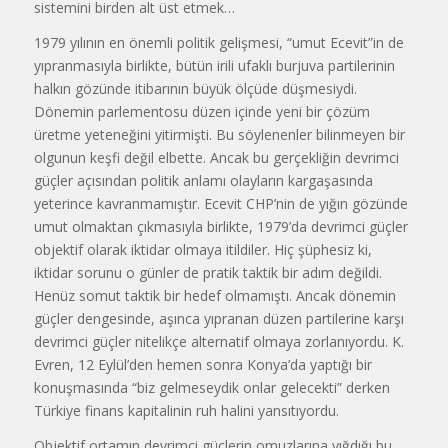
sistemini birden alt üst etmek…
1979 yılının en önemli politik gelişmesi, “umut Ecevit”in de
yıpranmasıyla birlikte, bütün irili ufaklı burjuva partilerinin
halkın gözünde itibarının büyük ölçüde düşmesiydi.
Dönemin parlementosu düzen içinde yeni bir çözüm
üretme yeteneğini yitirmişti. Bu söylenenler bilinmeyen bir
olgunun keşfi değil elbette. Ancak bu gerçekliğin devrimci
güçler açısından politik anlamı olayların kargaşasında
yeterince kavranmamıştır. Ecevit CHP’nin de yığın gözünde
umut olmaktan çıkmasıyla birlikte, 1979’da devrimci güçler
objektif olarak iktidar olmaya itildiler. Hiç şüphesiz ki,
iktidar sorunu o günler de pratik taktik bir adım değildi.
Henüz somut taktik bir hedef olmamıştı. Ancak dönemin
güçler dengesinde, aşınca yıpranan düzen partilerine karşı
devrimci güçler nitelikçe alternatif olmaya zorlanıyordu. K.
Evren, 12 Eylül’den hemen sonra Konya’da yaptığı bir
konuşmasında “biz gelmeseydik onlar gelecekti” derken
Türkiye finans kapitalinin ruh halini yansıtıyordu.
Objektif ortamın devrimci güçlerin omuzlarına yığdığı bu