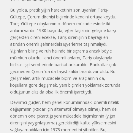
Bu yolda, pratik yığın hareketinin son uyanları Tariş-
Gültepe, Çorum direnişi biçiminde kendini ortaya koydu.
Tariş-Gültepe olaylarının o dönem mücadelesinde iki
anlamı vardır. 1980 başında, eğer faşizmin gelişine karşı
gerçekten direnilecekse, Tariş direnişinin bayrağı en
azından önemli şehirlerdeki işyerlerine taşınmalıydı.
Yığınların bilinç ve ruh halinde bir sıçrama ancak böyle
mümkün olurdu. İkinci önemli anlamı, Tariş olaylarıyla
birlikte işçi semtlerinde barikatlar kuruldu. Barikatlar çok
geçmeden Çorum’da da faşist saldırılara duvar oldu. Bu
gelişmeler, artık mücadele biçim ve araçlarının da,
koşullara göre değişmek, yeni biçimleri yoklamak zorunda
olduğunun cılız da olsa ilk önemli işaretiydi.
Devrimci güçler, hem genel konumlarındaki önemli nitelik
değişiminin (iktidar için alternatif olmaya itilme), hem de
dönemin öne çıkarttığı yeni mücadele biçimlerinin (yığın
direnişini yaygınlaştırma) gerektirdiği kalite yükselmesini
sağlayamadıkları için 1978 momentini yitirdiler. Bu,