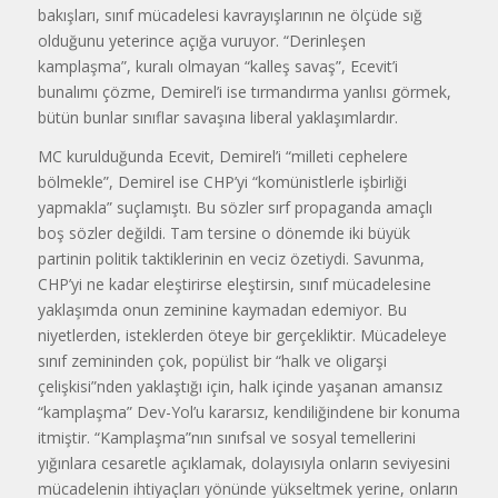
bakışları, sınıf mücadelesi kavrayışlarının ne ölçüde sığ
olduğunu yeterince açığa vuruyor. “Derinleşen
kamplaşma”, kuralı olmayan “kalleş savaş”, Ecevit’i
bunalımı çözme, Demirel’i ise tırmandırma yanlısı görmek,
bütün bunlar sınıflar savaşına liberal yaklaşımlardır.
MC kurulduğunda Ecevit, Demirel’i “milleti cephelere
bölmekle”, Demirel ise CHP’yi “komünistlerle işbirliği
yapmakla” suçlamıştı. Bu sözler sırf propaganda amaçlı
boş sözler değildi. Tam tersine o dönemde iki büyük
partinin politik taktiklerinin en veciz özetiydi. Savunma,
CHP’yi ne kadar eleştirirse eleştirsin, sınıf mücadelesine
yaklaşımda onun zeminine kaymadan edemiyor. Bu
niyetlerden, isteklerden öteye bir gerçekliktir. Mücadeleye
sınıf zemininden çok, popülist bir “halk ve oligarşi
çelişkisi”nden yaklaştığı için, halk içinde yaşanan amansız
“kamplaşma” Dev-Yol’u kararsız, kendiliğindene bir konuma
itmiştir. “Kamplaşma”nın sınıfsal ve sosyal temellerini
yığınlara cesaretle açıklamak, dolayısıyla onların seviyesini
mücadelenin ihtiyaçları yönünde yükseltmek yerine, onların