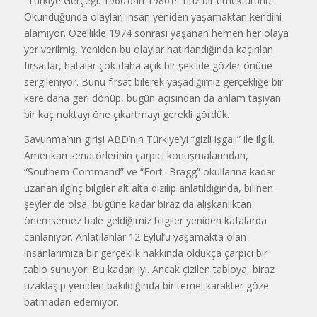
“Türkiye Gerçeği: 1960’dan 1980’e” titiz bir emek ürünü.
Okunduğunda olayları insan yeniden yaşamaktan kendini
alamıyor. Özellikle 1974 sonrası yaşanan hemen her olaya
yer verilmiş. Yeniden bu olaylar hatırlandığında kaçırılan
fırsatlar, hatalar çok daha açık bir şekilde gözler önüne
sergileniyor. Bunu fırsat bilerek yaşadığımız gerçekliğe bir
kere daha geri dönüp, bugün açısından da anlam taşıyan
bir kaç noktayı öne çıkartmayı gerekli gördük.
Savunma’nın girişi ABD’nin Türkiye’yi “gizli işgali” ile ilgili.
Amerikan senatörlerinin çarpıcı konuşmalarından,
“Southern Command” ve “Fort- Bragg” okullarına kadar
uzanan ilginç bilgiler alt alta dizilip anlatıldığında, bilinen
şeyler de olsa, bugüne kadar biraz da alışkanlıktan
önemsemez hale geldiğimiz bilgiler yeniden kafalarda
canlanıyor. Anlatılanlar 12 Eylül’ü yaşamakta olan
insanlarımıza bir gerçeklik hakkında oldukça çarpıcı bir
tablo sunuyor. Bu kadarı iyi. Ancak çizilen tabloya, biraz
uzaklaşıp yeniden bakıldığında bir temel karakter göze
batmadan edemiyor.