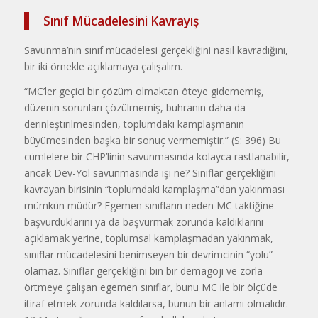
Sınıf Mücadelesini Kavrayış
Savunma’nın sınıf mücadelesi gerçekliğini nasıl kavradığını,
bir iki örnekle açıklamaya çalışalım.
“MC’ler geçici bir çözüm olmaktan öteye gidememiş,
düzenin sorunları çözülmemiş, buhranın daha da
derinleştirilmesinden, toplumdaki kamplaşmanın
büyümesinden başka bir sonuç vermemiştir.” (S: 396) Bu
cümlelere bir CHP’linin savunmasında kolayca rastlanabilir,
ancak Dev-Yol savunmasında işi ne? Sınıflar gerçekliğini
kavrayan birisinin “toplumdaki kamplaşma”dan yakınması
mümkün müdür? Egemen sınıfların neden MC taktiğine
başvurduklarını ya da başvurmak zorunda kaldıklarını
açıklamak yerine, toplumsal kamplaşmadan yakınmak,
sınıflar mücadelesini benimseyen bir devrimcinin “yolu”
olamaz. Sınıflar gerçekliğini bin bir demagoji ve zorla
örtmeye çalışan egemen sınıflar, bunu MC ile bir ölçüde
itiraf etmek zorunda kaldılarsa, bunun bir anlamı olmalıdır.