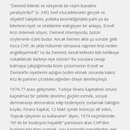
“Demirel bilerek ve isteyerek bir rejim bunalımı
yaratıyordu?” (s: 345) Sınıf mücadelesinin gerçek ve
objektif taleplerini, politika kiremitliğindeki parti ya da
liderlerin niyet ve isteklerine indirgeyen bir anlayış. Ecevit
krizi önlemek istiyor, Demirel istemiyordu, bütün
söylenenin özeti budur. Ancak hemen akla şu sorular gelir.
Koca CHP, iki yılda hükümet olmasına rağmen krizi neden
engelleyemedi? Ya da Demirel, kendi kellesini bile tehlikeye
sokabilecek darbeyi niye istesin? Bu sorulara cevap
bulmaya çalıştığımızda krizin çözümünün Ecevit ve
Demirel’in niyetlerini aştığını teslim etmek zorunda kalırız.
Kriz iki partinin çözebileceğinden öteye derinleşmişti.
1974-77 arası gelişmeler, Türkiye finans kapitalinin önüne
kaçınılmaz bir şekilde devrimci güçleri ezmek, sosyal
demokrasiyi demoralize edip teslimiyete zorlamak taktiğini
koydu. Finans kapital, 12 Mart içinde İnönü’yü alt eden,
“toprak işleyenin su kullananın” diyen, 1974 seçimlerinde
“AP ile bir koalisyon hayaldir” parolasını atan CHP’den
bunların hesabını sormak, onu kazandığı mevzilerden geri