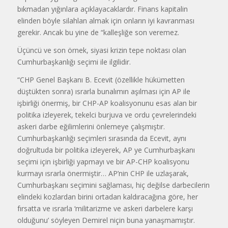
bıkmadan yığınlara açıklayacaklardır. Finans kapitalin
elinden böyle silahlan almak için onların iyi kavranması
gerekir. Ancak bu yine de “kalleşliğe son veremez.
Üçüncü ve son örnek, siyasi krizin tepe noktası olan
Cumhurbaşkanlığı seçimi ile ilgilidir.
“CHP Genel Başkanı B. Ecevit (özellikle hükümetten
düştükten sonra) ısrarla bunalımın aşılması için AP ile
işbirliği önermiş, bir CHP-AP koalisyonunu esas alan bir
politika izleyerek, tekelci burjuva ve ordu çevrelerindeki
askeri darbe eğilimlerini önlemeye çalışmıştır.
Cumhurbaşkanlığı seçimleri sırasında da Ecevit, aynı
doğrultuda bir politika izleyerek, AP ye Cumhurbaşkanı
seçimi için işbirliği yapmayı ve bir AP-CHP koalisyonu
kurmayı ısrarla önermiştir… AP’nin CHP ile uzlaşarak,
Cumhurbaşkanı seçimini sağlaması, hiç değilse darbecilerin
elindeki kozlardan birini ortadan kaldıracağına göre, her
fırsatta ve ısrarla ‘militarizme ve askeri darbelere karşı
olduğunu’ söyleyen Demirel niçin buna yanaşmamıştır.