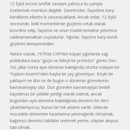
12 Eylül öncesi sınıflar savaşını yalnızca bu yanıyla
özetlemek mümkün değildir. Devrimciler, faşistlere karşı
kendilerini elbette ki savunacaklardı. Ancak onlar, 12 Eylül
öncesinde, belli momentlerde güçlerini ortak olarak
koordine edip, faşizme ve onun maddi temeline yeterince
saldıramamaktan suçludurlar. Yığınlar, faşizme karşı kendi
güçlerini deneyemediler.
Netice olarak, 1979’da CHP’den kopan yığınlarda sağ
politikalara karşı “güçlü ve bilinçli bir protesto” gören Dev-
Yol, yıllar sonra aynı döneme baktığında otorite özleyen bir
“toplum kesimi”nden başka bir şey göremiyor. Böyle bir
yaklaşım ne dün ne de bugün o dönemin görevlerinin
kavranamayışı olur. Dün görevleri kavramayışın bedeli
kaçınılmaz bir şekilde yenilgi olarak ödendi, ancak
bugünden aynı döneme bakıldığında devrimci bir ders
çıkartılamıyorsa, bunun bir tek anlamı vardır. Gelecek
mücadele dönemine hazırlanma yeteneğinde olmamak,
bağımsız devrimci taktikler üretmek yerine, olayları akışına
tabi olmak…