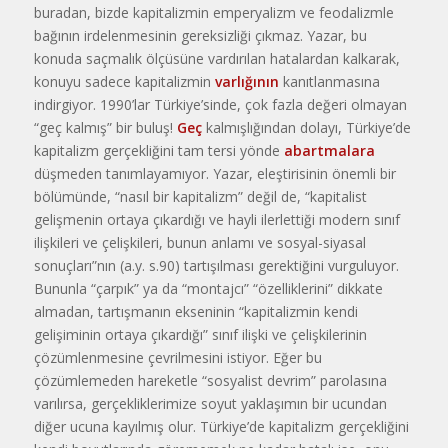
buradan, bizde kapitalizmin emperyalizm ve feodalizmle
bağının irdelenmesinin gereksizliği çıkmaz. Yazar, bu
konuda saçmalık ölçüsüne vardırılan hatalardan kalkarak,
konuyu sadece kapitalizmin
varlığının
kanıtlanmasına
indirgiyor. 1990’lar Türkiye’sinde, çok fazla değeri olmayan
“geç kalmış” bir buluş!
Geç
kalmışlığından dolayı, Türkiye’de
kapitalizm gerçekliğini tam tersi yönde
abartmalara
düşmeden tanımlayamıyor. Yazar, eleştirisinin önemli bir
bölümünde, “nasıl bir kapitalizm” değil de, “kapitalist
gelişmenin ortaya çıkardığı ve hayli ilerlettiği modern sınıf
ilişkileri ve çelişkileri, bunun anlamı ve sosyal-siyasal
sonuçları”nın (a.y. s.90) tartışılması gerektiğini vurguluyor.
Bununla “çarpık” ya da “montajcı” “özelliklerini” dikkate
almadan, tartışmanın ekseninin “kapitalizmin kendi
gelişiminin ortaya çıkardığı” sınıf ilişki ve çelişkilerinin
çözümlenmesine çevrilmesini istiyor. Eğer bu
çözümlemeden hareketle “sosyalist devrim” parolasına
varılırsa, gerçekliklerimize soyut yaklaşımın bir ucundan
diğer ucuna kayılmış olur. Türkiye’de kapitalizm gerçekliğini