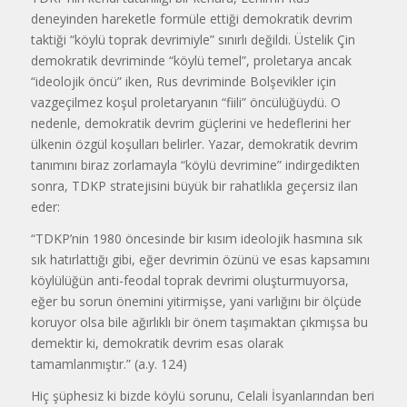
deneyinden hareketle formüle ettiği demokratik devrim
taktiği “köylü toprak devrimiyle” sınırlı değildi. Üstelik Çin
demokratik devriminde “köylü temel”, proletarya ancak
“ideolojik öncü” iken, Rus devriminde Bolşevikler için
vazgeçilmez koşul proletaryanın “fiili” öncülüğüydü. O
nedenle, demokratik devrim güçlerini ve hedeflerini her
ülkenin özgül koşulları belirler. Yazar, demokratik devrim
tanımını biraz zorlamayla “köylü devrimine” indirgedikten
sonra, TDKP stratejisini büyük bir rahatlıkla geçersiz ilan
eder:
“TDKP’nin 1980 öncesinde bir kısım ideolojik hasmına sık
sık hatırlattığı gibi, eğer devrimin özünü ve esas kapsamını
köylülüğün anti-feodal toprak devrimi oluşturmuyorsa,
eğer bu sorun önemini yitirmişse, yani varlığını bir ölçüde
koruyor olsa bile ağırlıklı bir önem taşımaktan çıkmışsa bu
demektir ki, demokratik devrim esas olarak
tamamlanmıştır.” (a.y. 124)
Hiç şüphesiz ki bizde köylü sorunu, Celali İsyanlarından beri