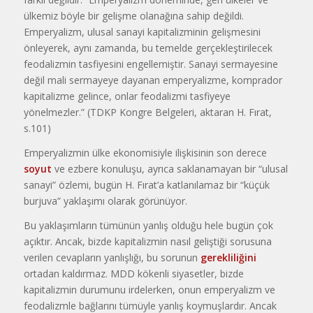
ülkemiz böyle bir gelişme olanağına sahip değildi.
Emperyalizm, ulusal sanayi kapitalizminin gelişmesini
önleyerek, aynı zamanda, bu temelde gerçekleştirilecek
feodalizmin tasfiyesini engellemiştir. Sanayi sermayesine
değil mali sermayeye dayanan emperyalizme, komprador
kapitalizme gelince, onlar feodalizmi tasfiyeye
yönelmezler.” (TDKP Kongre Belgeleri, aktaran H. Fırat,
s.101)
Emperyalizmin ülke ekonomisiyle ilişkisinin son derece
soyut
ve ezbere konuluşu, ayrıca saklanamayan bir “ulusal
sanayi” özlemi, bugün H. Fırat’a katlanılamaz bir “küçük
burjuva” yaklaşımı olarak görünüyor.
Bu yaklaşımların tümünün yanlış olduğu hele bugün çok
açıktır. Ancak, bizde kapitalizmin nasıl geliştiği sorusuna
verilen cevapların yanlışlığı, bu sorunun
gerekliliğini
ortadan kaldırmaz. MDD kökenli siyasetler, bizde
kapitalizmin durumunu irdelerken, onun emperyalizm ve
feodalizmle bağlarını tümüyle yanlış koymuşlardır. Ancak