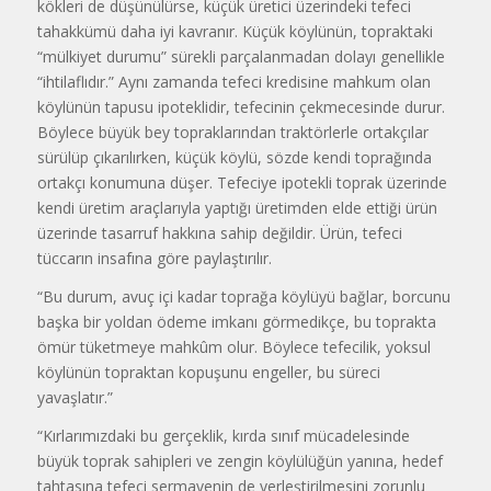
kökleri de düşünülürse, küçük üretici üzerindeki tefeci
tahakkümü daha iyi kavranır. Küçük köylünün, topraktaki
“mülkiyet durumu” sürekli parçalanmadan dolayı genellikle
“ihtilaflıdır.” Aynı zamanda tefeci kredisine mahkum olan
köylünün tapusu ipoteklidir, tefecinin çekmecesinde durur.
Böylece büyük bey topraklarından traktörlerle ortakçılar
sürülüp çıkarılırken, küçük köylü, sözde kendi toprağında
ortakçı konumuna düşer. Tefeciye ipotekli toprak üzerinde
kendi üretim araçlarıyla yaptığı üretimden elde ettiği ürün
üzerinde tasarruf hakkına sahip değildir. Ürün, tefeci
tüccarın insafına göre paylaştırılır.
“Bu durum, avuç içi kadar toprağa köylüyü bağlar, borcunu
başka bir yoldan ödeme imkanı görmedikçe, bu toprakta
ömür tüketmeye mahkûm olur. Böylece tefecilik, yoksul
köylünün topraktan kopuşunu engeller, bu süreci
yavaşlatır.”
“Kırlarımızdaki bu gerçeklik, kırda sınıf mücadelesinde
büyük toprak sahipleri ve zengin köylülüğün yanına, hedef
tahtasına tefeci sermayenin de yerleştirilmesini zorunlu