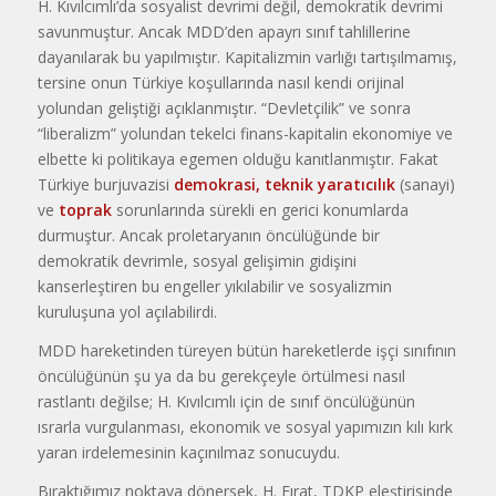
H. Kıvılcımlı’da sosyalist devrimi değil, demokratik devrimi
savunmuştur. Ancak MDD’den apayrı sınıf tahlillerine
dayanılarak bu yapılmıştır. Kapitalizmin varlığı tartışılmamış,
tersine onun Türkiye koşullarında nasıl kendi orijinal
yolundan geliştiği açıklanmıştır. “Devletçilik” ve sonra
“liberalizm” yolundan tekelci finans-kapitalin ekonomiye ve
elbette ki politikaya egemen olduğu kanıtlanmıştır. Fakat
Türkiye burjuvazisi
demokrasi, teknik yaratıcılık
(sanayi)
ve
toprak
sorunlarında sürekli en gerici konumlarda
durmuştur. Ancak proletaryanın öncülüğünde bir
demokratik devrimle, sosyal gelişimin gidişini
kanserleştiren bu engeller yıkılabilir ve sosyalizmin
kuruluşuna yol açılabilirdi.
MDD hareketinden türeyen bütün hareketlerde işçi sınıfının
öncülüğünün şu ya da bu gerekçeyle örtülmesi nasıl
rastlantı değilse; H. Kıvılcımlı için de sınıf öncülüğünün
ısrarla vurgulanması, ekonomik ve sosyal yapımızın kılı kırk
yaran irdelemesinin kaçınılmaz sonucuydu.
Bıraktığımız noktaya dönersek, H. Fırat, TDKP eleştirisinde