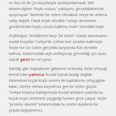
ne Rus ne de Çin koşullarıyla aynılaştırılamazdı. 968
devrimciliğinin “köylü ordusu” yaklaşımı, gerçekliklerimizle
uyuşmayan “devrinler bir özlem olmaktan öteye bir anlama
sahip değildi. Fakat böyle olmakla Türkiye devriminin
gündeminden köylü sorunu kalkmış mıdır? Kesinlikle hayır.
Köylülüğün, feodalizme karşı “bir bütün” olarak davranışının
maddi koşulları Türkiye’de çoktan beri ortadan kalkmıştır.
Böyle her tür özlem gerçeklik karşısında iflas etmekle
kalmaz, kırlarımızdaki açık sınıflaşmayı görmediği için siyasi
olarak
gerici
bir rol oynar.
Bilindiği gibi, kapitalizmin gelişmesi sırasında, kırda ortaçağı
temsil eden
yalnızca
feodal toprak beyliği değildir.
Geleneksel küçük köylü üretimi de kapitalizme ortaçağdan
kalan, tasfiye olması kaçınılmaz geri bir üretici güçtür.
Türkiye kırlarına baktığımızda feodal artıkların yanında bu
küçük köylü üretiminin yaygınlığı hemen göze çarpar. Hiçbir
“proleter devrimi” kırlarımızdaki bu üretim ilişkilerini bir
çırpıda değiştiremez.