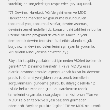
sürekliliği de simgeledi”ğini tespit eder. (a.y. 40) Nasıl?
“71 Devrimci Hareketi’, Yön’de şekillenen ve MDD
Hareketinde marksist bir görünüme büründürülen
toplumsal yapı, toplumsal sınıflar, devrim aşaması,
devrimin temel hedefleri vb. konusundaki tahlilleri ve bunlar
üzerine oturan programı devraldı ve Mao’nun yeni
demokratik devrim teorisinin özel etkisi altında küçük-
burjuvazinin devrimci özlemlerini aşmayan bir yorumla,
70’li yılların ikinci yarısına devretti.”(ay.)
Böyle bir tespitin yapılabilmesi için neden 980’leri beklemek
gerekti? ”71 Devrimci Hareketi” TİP’i ve MDD’yi esas
olarak” devrimci pratikle” aşmıştı. Ancak bizzat bu devrimci
pratik, iki önemli yenilgiden sonra, teorik temellerin
sorgulanmasını gündeme getirdi. Bu ihtiyaç özellikle 12
Eylülle birlikte iyice öne çıktı. ’71 Hareketi’nin teorik
temellerini kaçamaksız sorgulayan her kişi, onun “Yön ve
MDD” ile olan teorik ve siyasi bağlarını görmeden
edemezdi. Böylece pratikte “aşılan” TİP ve MDD’nin, teorik