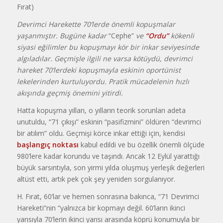
Fırat)
Devrimci Harekette 70’lerde önemli kopuşmalar
yaşanmıştır. Bugüne kadar
“Cephe”
ve
“Ordu”
kökenli
siyasi eğilimler bu kopuşmayı kör bir inkar seviyesinde
algıladılar. Geçmişle ilgili ne varsa kötüydü, devrimci
hareket 70’lerdeki kopuşmayla eskinin oportünist
lekelerinden kurtuluyordu. Pratik mücadelenin hızlı
akışında geçmiş önemini yitirdi.
Hatta kopuşma yılları, o yılların teorik sorunları adeta
unutuldu, “71 çıkışı” eskinin “pasifizmini” öldüren “devrimci
bir atılım” oldu. Geçmişi körce inkar ettiği için, kendisi
başlangıç noktası
kabul edildi ve bu özellik önemli ölçüde
980’lere kadar korundu ve taşındı. Ancak 12 Eylül yarattığı
büyük sarsıntıyla, son yirmi yılda oluşmuş yerleşik değerleri
altüst etti, artık pek çok şey yeniden sorgulanıyor.
H. Fırat, 60’lar ve hemen sonrasına bakınca, “71 Devrimci
Hareketi”nin “yalnızca bir kopmayı değil. 60’ların ikinci
yarısıyla 70’lerin ikinci yarısı arasında köprü konumuyla bir