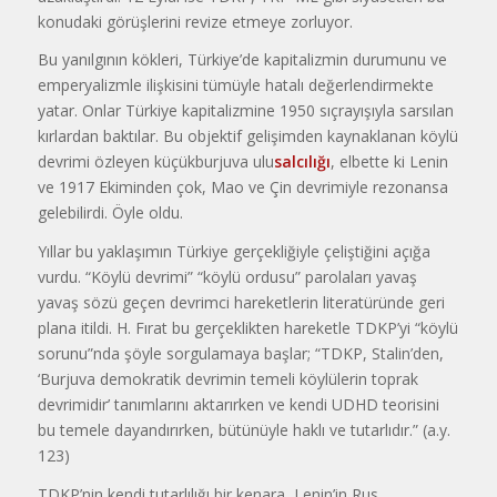
konudaki görüşlerini revize etmeye zorluyor.
Bu yanılgının kökleri, Türkiye’de kapitalizmin durumunu ve
emperyalizmle ilişkisini tümüyle hatalı değerlendirmekte
yatar. Onlar Türkiye kapitalizmine 1950 sıçrayışıyla sarsılan
kırlardan baktılar. Bu objektif gelişimden kaynaklanan köylü
devrimi özleyen küçükburjuva ulu
salcılığı
, elbette ki Lenin
ve 1917 Ekiminden çok, Mao ve Çin devrimiyle rezonansa
gelebilirdi. Öyle oldu.
Yıllar bu yaklaşımın Türkiye gerçekliğiyle çeliştiğini açığa
vurdu. “Köylü devrimi” “köylü ordusu” parolaları yavaş
yavaş sözü geçen devrimci hareketlerin literatüründe geri
plana itildi. H. Fırat bu gerçeklikten hareketle TDKP’yi “köylü
sorunu”nda şöyle sorgulamaya başlar; “TDKP, Stalin’den,
‘Burjuva demokratik devrimin temeli köylülerin toprak
devrimidir’ tanımlarını aktarırken ve kendi UDHD teorisini
bu temele dayandırırken, bütünüyle haklı ve tutarlıdır.” (a.y.
123)
TDKP’nin kendi tutarlılığı bir kenara, Lenin’in Rus