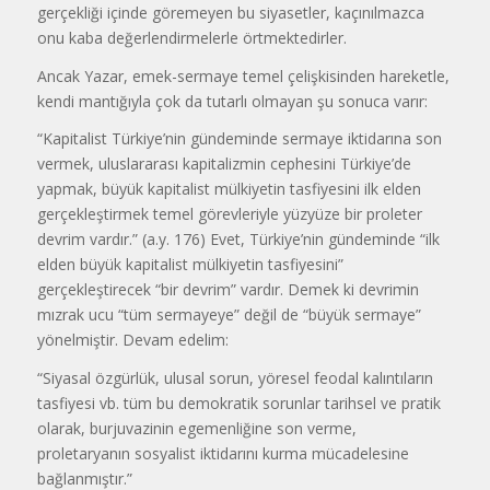
gerçekliği içinde göremeyen bu siyasetler, kaçınılmazca
onu kaba değerlendirmelerle örtmektedirler.
Ancak Yazar, emek-sermaye temel çelişkisinden hareketle,
kendi mantığıyla çok da tutarlı olmayan şu sonuca varır:
“Kapitalist Türkiye’nin gündeminde sermaye iktidarına son
vermek, uluslararası kapitalizmin cephesini Türkiye’de
yapmak, büyük kapitalist mülkiyetin tasfiyesini ilk elden
gerçekleştirmek temel görevleriyle yüzyüze bir proleter
devrim vardır.” (a.y. 176) Evet, Türkiye’nin gündeminde “ilk
elden büyük kapitalist mülkiyetin tasfiyesini”
gerçekleştirecek “bir devrim” vardır. Demek ki devrimin
mızrak ucu “tüm sermayeye” değil de “büyük sermaye”
yönelmiştir. Devam edelim:
“Siyasal özgürlük, ulusal sorun, yöresel feodal kalıntıların
tasfiyesi vb. tüm bu demokratik sorunlar tarihsel ve pratik
olarak, burjuvazinin egemenliğine son verme,
proletaryanın sosyalist iktidarını kurma mücadelesine
bağlanmıştır.”