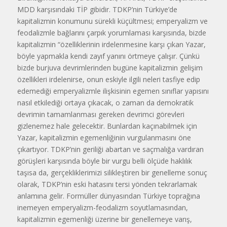
MDD karşısındaki TİP gibidir. TDKP’nin Türkiye’de
kapitalizmin konumunu sürekli küçültmesi; emperyalizm ve
feodalizmle bağlarını çarpık yorumlaması karşısında, bizde
kapitalizmin “özelliklerinin irdelenmesine karşı çıkan Yazar,
böyle yapmakla kendi zayıf yanını örtmeye çalışır. Çünkü
bizde burjuva devrimlerinden bugüne kapitalizmin gelişim
özellikleri irdelenirse, onun eskiyle ilgili neleri tasfiye edip
edemediği emperyalizmle ilişkisinin egemen sınıflar yapısını
nasıl etkilediği ortaya çıkacak, o zaman da demokratik
devrimin tamamlanması gereken devrimci görevleri
gizlenemez hale gelecektir. Bunlardan kaçınabilmek için
Yazar, kapitalizmin egemenliğinin vurgulanmasını öne
çıkartıyor. TDKP’nin geriliği abartan ve saçmalığa vardıran
görüşleri karşısında böyle bir vurgu belli ölçüde haklılık
taşısa da, gerçekliklerimizi silikleştiren bir genelleme sonuç
olarak, TDKP’nin eski hatasını tersi yönden tekrarlamak
anlamına gelir. Formüller dünyasından Türkiye toprağına
inemeyen emperyalizm-feodalizm soyutlamasından,
kapitalizmin egemenliği üzerine bir genellemeye varış,