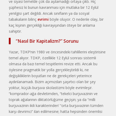
ve siyasi temelde çok da aşılamadığı ortaya çıktı. Hiç
şüphesiz ki bunun kavranması için mutlaka bir 12 Eylül
yenilgisi şart değildi. Ancak sınıfların ya da sosyal
tabakaların bilinç
evrimi
böyle oluyor. O nedenle olay, bir
kaç kişinin gerçekliği kavrayışından öteye bir anlama
sahiptir.
“Nasıl Bir Kapitalizm?” Sorunu
Yazar, TDKP’nin 1980 ve öncesindeki tahlillerini eleştirisine
temel alıyor. TDKP, özellikle 12 Eylül sonrası sistemli
olmasa da bazı temel tespitlerini revize etti. Ancak bu
öylesine pragmatik bir yolla gerçekleştirildi ki, ne
değişikliklerin boyutları ne de gerekçeleri yeterince
aydınlanamadı. Bizim açımızdan şaşırtıcı olan bir şey
yoktur, küçük-burjuva skolastizmi böyle evrimleşir.
“komprador-ağa devletimden, “tekelci burjuvazinin ve
toprak ağalarının diktatörlüğüme geçişin; ya da “milli
burjuvazinin ikili karakterinden’ “orta burjuvazinin tümden
karşı devrimci” ilan edilmesine; hatta hepsinden önemlisi