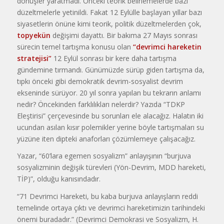
dönüşler yaratmadı. Önceki teorik belirlemelerde bazı
düzeltmelerle yetinildi. Fakat 12 Eylülle başlayan yıllar bazı
siyasetlerin önüne kimi teorik, politik düzeltmelerden çok,
topyekün
değişimi dayattı. Bir bakıma 27 Mayıs sonrası
sürecin temel tartışma konusu olan
“devrimci hareketin
stratejisi”
12 Eylül sonrası bir kere daha tartışma
gündemine tırmandı. Günümüzde sürüp giden tartışma da,
tıpkı önceki gibi demokratik devrim-sosyalist devrim
ekseninde sürüyor. 20 yıl sonra yapılan bu tekrarın anlamı
nedir? Öncekinden farklılıkları nelerdir? Yazıda “TDKP
Eleştirisi” çerçevesinde bu sorunları ele alacağız. Halatın iki
ucundan asılan kısır polemikler yerine böyle tartışmaları su
yüzüne iten dipteki anaforları çözümlemeye çalışacağız.
Yazar, “60’lara egemen sosyalizm” anlayışının “burjuva
sosyalizminin değişik türevleri (Yön-Devrim, MDD hareketi,
TİP)”, olduğu kanısındadır.
“71 Devrimci Hareketi, bu kaba burjuva anlayışların reddi
temelinde ortaya çıktı ve devrimci hareketimizin tarihindeki
önemi buradadır.” (Devrimci Demokrasi ve Sosyalizm, H.