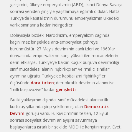
gelişimini, ülkeye emperyalizmin (ABD), ikinci Dünya Savaşı
sonrası yeniden girişiyle yaşıtlamaya eğilimli oldular. Hatta
Türkiye’de kapitalizmin durumunu emperyalizmin ülkedeki
varlık sınırlarına kadar indirgediler.
Dolayısıyla bizdeki Narodnizm, emperyalizm çağında
kaçınılmaz bir şekilde anti-emperyalist çehreye
bürünmüştür. 27 Mayıs devriminin canlı izleri ve 1960’lar
dünyasında emperyalizme karşı yükseltilen mücadelelerin
derin etkisiyle, Türkiye’ye bakan küçük burjuva devrimciliği
sınıf mücadelesi alanını “işbirlikçiler” ve “millici sınıflar”
ayrımına uğrattı. Türkiye’de kapitalizmi “işbirlikçi”ler
ölçüsünde
daraltırken
; demokratik devrimin alanını ise
“milli burjuvaziye” kadar
genişletti
.
Bu iki yaklaşımın dışında, sınıf mücadelesi alanına ilk
kurtuluş yıllarında girip şekillenmiş olan
Demokratik
Devrim
görüşü vardı. H. Kıvılcımlı’nın tezleri, 12 Eylül
sonrası sosyalist devrim anlayışını savunmaya
başlayanlarca ısrarlı bir şekilde MDD ile karıştırılmıştır. Evet,