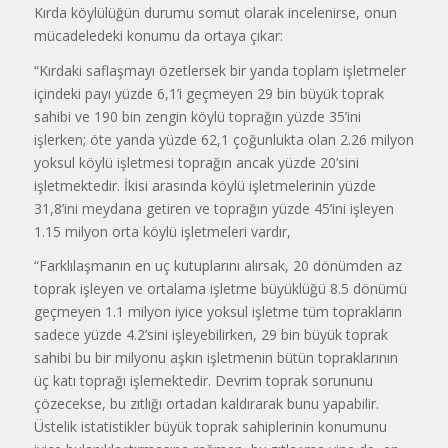
Kırda köylülüğün durumu somut olarak incelenirse, onun
mücadeledeki konumu da ortaya çıkar:
“Kırdaki saflaşmayı özetlersek bir yanda toplam işletmeler
içindeki payı yüzde 6,1’i geçmeyen 29 bin büyük toprak
sahibi ve 190 bin zengin köylü toprağın yüzde 35’ini
işlerken; öte yanda yüzde 62,1 çoğunlukta olan 2.26 milyon
yoksul köylü işletmesi toprağın ancak yüzde 20’sini
işletmektedir. İkisi arasında köylü işletmelerinin yüzde
31,8’ini meydana getiren ve toprağın yüzde 45’ini işleyen
1.15 milyon orta köylü işletmeleri vardır,
“Farklılaşmanın en uç kutuplarını alırsak, 20 dönümden az
toprak işleyen ve ortalama işletme büyüklüğü 8.5 dönümü
geçmeyen 1.1 milyon iyice yoksul işletme tüm toprakların
sadece yüzde 4.2’sini işleyebilirken, 29 bin büyük toprak
sahibi bu bir milyonu aşkın işletmenin bütün topraklarının
üç katı toprağı işlemektedir. Devrim toprak sorununu
çözecekse, bu zıtlığı ortadan kaldırarak bunu yapabilir.
Üstelik istatistikler büyük toprak sahiplerinin konumunu