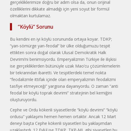
gerçekliklerimize doğru bir adım olsa da, onun orijinal
özelliklerini dikkate almadığı için yeni soyut bir formül
olmaktan kurtulamaz.
“Köylü” Sorunu
Bu kendini en iyi köylü sorununda ortaya koyar. TDKP;
“yarı-sömürge yarı-feodal” bir ülke olduğumuzu tespit
ettikten sonra doğal olarak Ulusal Demokratik Halk
Devrimi’ni benimsiyordu. Emperyalizmin Türkiye ile ilişkisi
ise gerçekliklerden bütünüyle uzak Mao’cu çözümlemelerin
bir tekrarından ibaretti. Ve tespitlerdeki temel nokta
“feodalizmle ittifak içinde olan emperyalizmin feodalizmi
tasfiye etmeyeceği” yargısına dayanıyordu. O zaman “anti
feodal bir köylü toprak devrimi” stratejinin bel kemiğini
oluşturuyordu.
Cephe ve Ordu kökenli siyasetlerde “köylü devrimi” “köylü
ordusu” yaklaşımı hemen hemen ortaktır. Ancak 12 Mart
deneyi başta Cephe kökenli siyasetleri bu yaklaşımdan
uzaklaştırdı. 12 Eylül ise TDKP, TKP-ML gibi siyasetleri bu