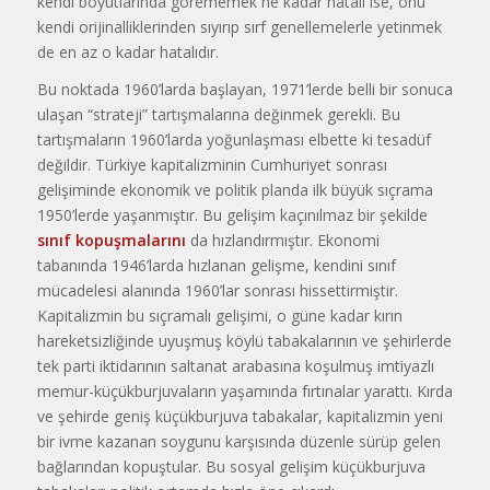
kendi boyutlarında görememek ne kadar hatalı ise, onu
kendi orijinalliklerinden sıyırıp sırf genellemelerle yetinmek
de en az o kadar hatalıdır.
Bu noktada 1960’larda başlayan, 1971’lerde belli bir sonuca
ulaşan “strateji” tartışmalarına değinmek gerekli. Bu
tartışmaların 1960’larda yoğunlaşması elbette ki tesadüf
değildir. Türkiye kapitalizminin Cumhuriyet sonrası
gelişiminde ekonomik ve politik planda ilk büyük sıçrama
1950’lerde yaşanmıştır. Bu gelişim kaçınılmaz bir şekilde
sınıf kopuşmalarını
da hızlandırmıştır. Ekonomi
tabanında 1946’larda hızlanan gelişme, kendini sınıf
mücadelesi alanında 1960’lar sonrası hissettirmiştir.
Kapitalizmin bu sıçramalı gelişimi, o güne kadar kırın
hareketsizliğinde uyuşmuş köylü tabakalarının ve şehirlerde
tek parti iktidarının saltanat arabasına koşulmuş imtiyazlı
memur-küçükburjuvaların yaşamında fırtınalar yarattı. Kırda
ve şehirde geniş küçükburjuva tabakalar, kapitalizmin yeni
bir ivme kazanan soygunu karşısında düzenle sürüp gelen
bağlarından kopuştular. Bu sosyal gelişim küçükburjuva