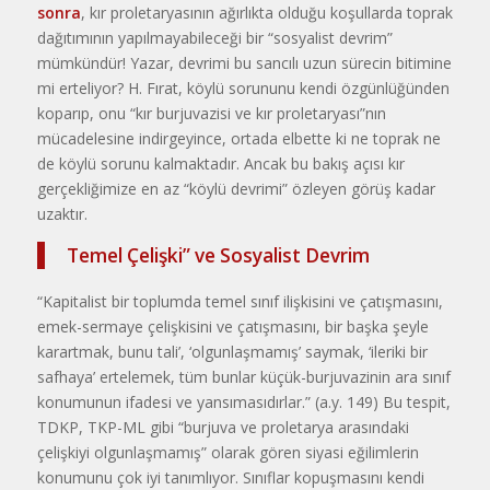
sonra
, kır proletaryasının ağırlıkta olduğu koşullarda toprak
dağıtımının yapılmayabileceği bir “sosyalist devrim”
mümkündür! Yazar, devrimi bu sancılı uzun sürecin bitimine
mi erteliyor? H. Fırat, köylü sorununu kendi özgünlüğünden
koparıp, onu “kır burjuvazisi ve kır proletaryası”nın
mücadelesine indirgeyince, ortada elbette ki ne toprak ne
de köylü sorunu kalmaktadır. Ancak bu bakış açısı kır
gerçekliğimize en az “köylü devrimi” özleyen görüş kadar
uzaktır.
Temel Çelişki” ve Sosyalist Devrim
“Kapitalist bir toplumda temel sınıf ilişkisini ve çatışmasını,
emek-sermaye çelişkisini ve çatışmasını, bir başka şeyle
karartmak, bunu tali’, ‘olgunlaşmamış’ saymak, ‘ileriki bir
safhaya’ ertelemek, tüm bunlar küçük-burjuvazinin ara sınıf
konumunun ifadesi ve yansımasıdırlar.” (a.y. 149) Bu tespit,
TDKP, TKP-ML gibi “burjuva ve proletarya arasındaki
çelişkiyi olgunlaşmamış” olarak gören siyasi eğilimlerin
konumunu çok iyi tanımlıyor. Sınıflar kopuşmasını kendi