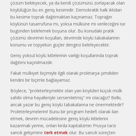
çözüm bekleyecek, ya da kendi çözümünü zorlayacak olan
köylülüğün bu en geniş kesimidir. Demokratik halk iktidarı
bu kesime toprak dağıtmaktan kaçınamaz. Toprağın
köylünün tasarrufuna mı, yoksa mülküne mi verileceğini ise
bugünden belirlemek boşuna olur. Bu konudaki pratik
çözümü devrimin koşulları, devrimde köylü tabakalarının
konumu ve topyekün güçler dengesi belirleyecektir.
Geniş yoksul köylü kitlelerinin varlığı koşullarında toprak
dağıtımı kaçınılmazdır.
Fakat mülkiyet biçimiyle ilgili olarak proletarya şimdiden
kendini bir biçimle bağlayamaz.
Böylece, “proleterleşmekte olan yarı-köylüleri küçük mülk
sahibi olma hayalleriyle sersemletmiş” mi olacağız? Belki,
ancak yazar bu geniş köylü tabakalarına ne önermektedir?
Proleterleşmelerini! Bunu bir program hedefi olarak ilan
etmek, devrim mücadelesine geniş köylü kitlelerini
kazanmak yerine, onları kırda kapitalizmin Prusya tarzı
sancılı gelişimine
terk etmek
olur. Bu sancılı süreçten