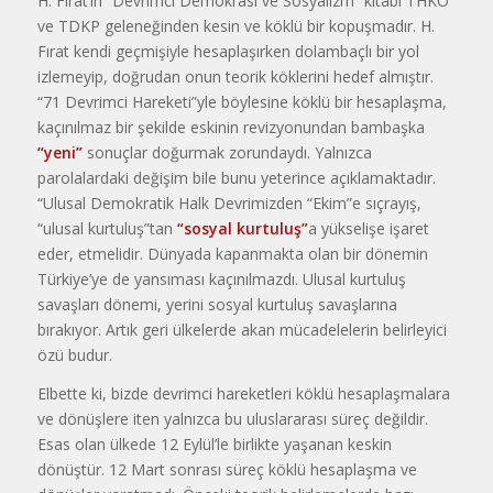
H. Fırat’ın “Devrimci Demokrasi ve Sosyalizm” kitabı THKO
ve TDKP geleneğinden kesin ve köklü bir kopuşmadır. H.
Fırat kendi geçmişiyle hesaplaşırken dolambaçlı bir yol
izlemeyip, doğrudan onun teorik köklerini hedef almıştır.
“71 Devrimci Hareketi”yle böylesine köklü bir hesaplaşma,
kaçınılmaz bir şekilde eskinin revizyonundan bambaşka
“yeni”
sonuçlar doğurmak zorundaydı. Yalnızca
parolalardaki değişim bile bunu yeterince açıklamaktadır.
“Ulusal Demokratik Halk Devrimizden “Ekim”e sıçrayış,
“ulusal kurtuluş”tan
“sosyal kurtuluş”
a yükselişe işaret
eder, etmelidir. Dünyada kapanmakta olan bir dönemin
Türkiye’ye de yansıması kaçınılmazdı. Ulusal kurtuluş
savaşları dönemi, yerini sosyal kurtuluş savaşlarına
bırakıyor. Artık geri ülkelerde akan mücadelelerin belirleyici
özü budur.
Elbette ki, bizde devrimci hareketleri köklü hesaplaşmalara
ve dönüşlere iten yalnızca bu uluslararası süreç değildir.
Esas olan ülkede 12 Eylül’le birlikte yaşanan keskin
dönüştür. 12 Mart sonrası süreç köklü hesaplaşma ve