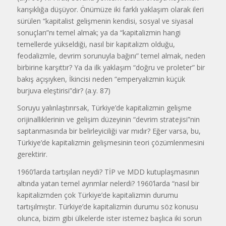
karışıklığa düşüyor. Önümüze iki farklı yaklaşım olarak ileri
sürülen “kapitalist gelişmenin kendisi, sosyal ve siyasal
sonuçları”nı temel almak; ya da “kapitalizmin hangi
temellerde yükseldiği, nasıl bir kapitalizm olduğu,
feodalizmle, devrim sorunuyla bağını” temel almak, neden
birbirine karşıttır? Ya da ilk yaklaşım “doğru ve proleter” bir
bakış açışıyken, İkincisi neden “emperyalizmin küçük
burjuva eleştirisi”dir? (a.y. 87)
Soruyu yalınlaştırırsak, Türkiye’de kapitalizmin gelişme
orijinalliklerinin ve gelişim düzeyinin “devrim stratejisi”nin
saptanmasında bir belirleyiciliği var mıdır? Eğer varsa, bu,
Türkiye’de kapitalizmin gelişmesinin teori çözümlenmesini
gerektirir.
1960’larda tartışılan neydi? TİP ve MDD kutuplaşmasının
altında yatan temel ayrımlar nelerdi? 1960’larda “nasıl bir
kapitalizmden çok Türkiye’de kapitalizmin durumu
tartışılmıştır. Türkiye’de kapitalizmin durumu söz konusu
olunca, bizim gibi ülkelerde ister istemez başlıca iki sorun