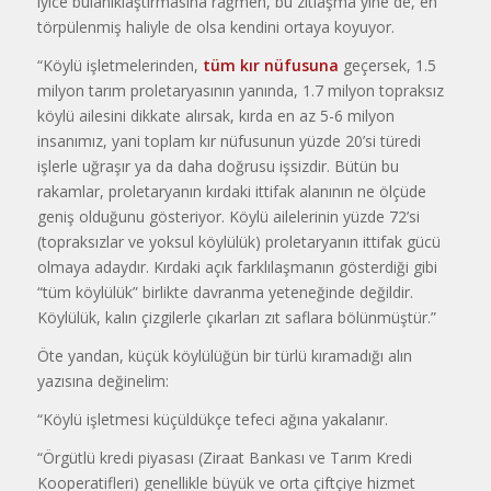
iyice bulanıklaştırmasına rağmen, bu zıtlaşma yine de, en
törpülenmiş haliyle de olsa kendini ortaya koyuyor.
“Köylü işletmelerinden,
tüm kır nüfusuna
geçersek, 1.5
milyon tarım proletaryasının yanında, 1.7 milyon topraksız
köylü ailesini dikkate alırsak, kırda en az 5-6 milyon
insanımız, yani toplam kır nüfusunun yüzde 20’si türedi
işlerle uğraşır ya da daha doğrusu işsizdir. Bütün bu
rakamlar, proletaryanın kırdaki ittifak alanının ne ölçüde
geniş olduğunu gösteriyor. Köylü ailelerinin yüzde 72’si
(topraksızlar ve yoksul köylülük) proletaryanın ittifak gücü
olmaya adaydır. Kırdaki açık farklılaşmanın gösterdiği gibi
“tüm köylülük” birlikte davranma yeteneğinde değildir.
Köylülük, kalın çizgilerle çıkarları zıt saflara bölünmüştür.”
Öte yandan, küçük köylülüğün bir türlü kıramadığı alın
yazısına değinelim:
“Köylü işletmesi küçüldükçe tefeci ağına yakalanır.
“Örgütlü kredi piyasası (Ziraat Bankası ve Tarım Kredi
Kooperatifleri) genellikle büyük ve orta çiftçiye hizmet