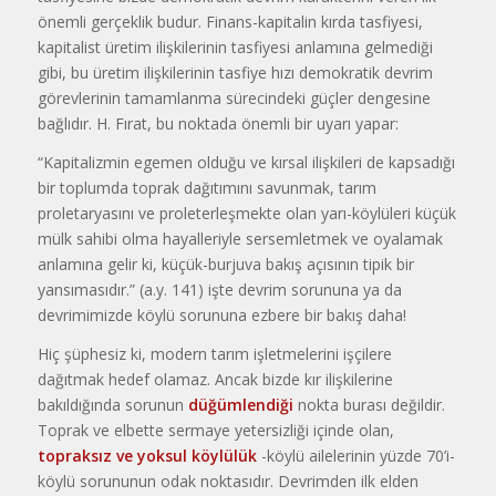
önemli gerçeklik budur. Finans-kapitalin kırda tasfiyesi,
kapitalist üretim ilişkilerinin tasfiyesi anlamına gelmediği
gibi, bu üretim ilişkilerinin tasfiye hızı demokratik devrim
görevlerinin tamamlanma sürecindeki güçler dengesine
bağlıdır. H. Fırat, bu noktada önemli bir uyarı yapar:
“Kapitalizmin egemen olduğu ve kırsal ilişkileri de kapsadığı
bir toplumda toprak dağıtımını savunmak, tarım
proletaryasını ve proleterleşmekte olan yarı-köylüleri küçük
mülk sahibi olma hayalleriyle sersemletmek ve oyalamak
anlamına gelir ki, küçük-burjuva bakış açısının tipik bir
yansımasıdır.” (a.y. 141) işte devrim sorununa ya da
devrimimizde köylü sorununa ezbere bir bakış daha!
Hiç şüphesiz ki, modern tarım işletmelerini işçilere
dağıtmak hedef olamaz. Ancak bizde kır ilişkilerine
bakıldığında sorunun
düğümlendiği
nokta burası değildir.
Toprak ve elbette sermaye yetersizliği içinde olan,
topraksız ve yoksul köylülük
-köylü ailelerinin yüzde 70’i-
köylü sorununun odak noktasıdır. Devrimden ilk elden