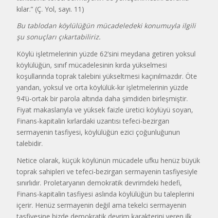
kılar.” (Ç. Yol, sayı. 11)
Bu tablodan köylülüğün mücadeledeki konumuyla ilgili
şu sonuçları çıkartabiliriz.
Köylü işletmelerinin yüzde 62’sini meydana getiren yoksul
köylülüğün, sınıf mücadelesinin kırda yükselmesi
koşullarında toprak talebini yükseltmesi kaçınılmazdır. Öte
yandan, yoksul ve orta köylülük-kır işletmelerinin yüzde
94’ü-ortak bir parola altında daha şimdiden birleşmiştir.
Fiyat makaslarıyla ve yüksek faizle üretici köylüyü soyan,
Finans-kapitalin kırlardaki uzantısı tefeci-bezirgan
sermayenin tasfiyesi, köylülüğün ezici çoğunluğunun
talebidir.
Netice olarak, küçük köylünün mücadele ufku henüz büyük
toprak sahipleri ve tefeci-bezirgan sermayenin tasfiyesiyle
sınırlıdır. Proletaryanın demokratik devrimdeki hedefi,
Finans-kapitalin tasfiyesi aslında köylülüğün bu taleplerini
içerir. Henüz sermayenin değil ama tekelci sermayenin
tasfiyesine bizde demokratik devrim karakterini veren ilk