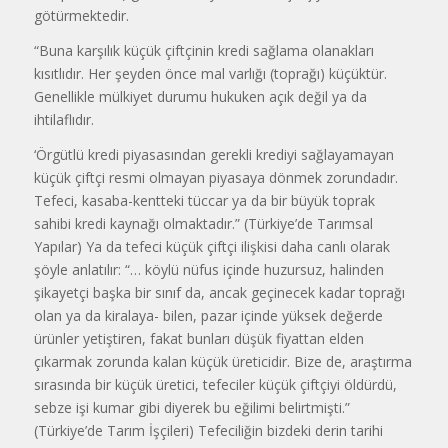
götürmektedir.
“Buna karşılık küçük çiftçinin kredi sağlama olanakları
kısıtlıdır. Her şeyden önce mal varlığı (toprağı) küçüktür.
Genellikle mülkiyet durumu hukuken açık değil ya da
ihtilaflıdır.
‘Örgütlü kredi piyasasından gerekli krediyi sağlayamayan
küçük çiftçi resmi olmayan piyasaya dönmek zorundadır.
Tefeci, kasaba-kentteki tüccar ya da bir büyük toprak
sahibi kredi kaynağı olmaktadır.” (Türkiye’de Tarımsal
Yapılar) Ya da tefeci küçük çiftçi ilişkisi daha canlı olarak
şöyle anlatılır: “… köylü nüfus içinde huzursuz, halinden
şikayetçi başka bir sınıf da, ancak geçinecek kadar toprağı
olan ya da kiralaya- bilen, pazar içinde yüksek değerde
ürünler yetiştiren, fakat bunları düşük fiyattan elden
çıkarmak zorunda kalan küçük üreticidir. Bize de, araştırma
sırasında bir küçük üretici, tefeciler küçük çiftçiyi öldürdü,
sebze işi kumar gibi diyerek bu eğilimi belirtmişti.”
(Türkiye’de Tarım İşçileri) Tefeciliğin bizdeki derin tarihi