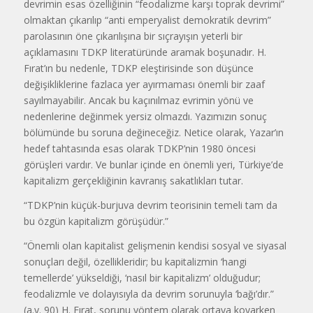
devrimin esas özelliğinin “feodalizme karşı toprak devrimi”
olmaktan çıkarılıp “anti emperyalist demokratik devrim”
parolasının öne çıkarılışına bir sıçrayışın yeterli bir
açıklamasını TDKP literatüründe aramak boşunadır. H.
Fırat’ın bu nedenle, TDKP eleştirisinde son düşünce
değişikliklerine fazlaca yer ayırmaması önemli bir zaaf
sayılmayabilir. Ancak bu kaçınılmaz evrimin yönü ve
nedenlerine değinmek yersiz olmazdı. Yazımızın sonuç
bölümünde bu soruna değineceğiz. Netice olarak, Yazar’ın
hedef tahtasında esas olarak TDKP’nin 1980 öncesi
görüşleri vardır. Ve bunlar içinde en önemli yeri, Türkiye’de
kapitalizm gerçekliğinin kavranış sakatlıkları tutar.
“TDKP’nin küçük-burjuva devrim teorisinin temeli tam da
bu özgün kapitalizm görüşüdür.”
“Önemli olan kapitalist gelişmenin kendisi sosyal ve siyasal
sonuçları değil, özellikleridir; bu kapitalizmin ‘hangi
temellerde’ yükseldiği, ‘nasıl bir kapitalizm’ olduğudur;
feodalizmle ve dolayısıyla da devrim sorunuyla ‘bağı’dır.”
(a.y. 90) H. Fırat, sorunu yöntem olarak ortaya koyarken