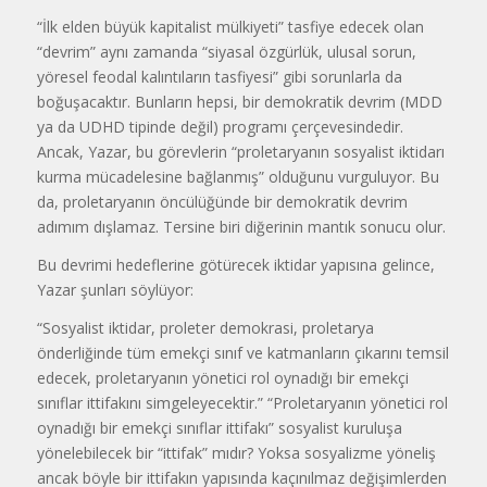
“İlk elden büyük kapitalist mülkiyeti” tasfiye edecek olan
“devrim” aynı zamanda “siyasal özgürlük, ulusal sorun,
yöresel feodal kalıntıların tasfiyesi” gibi sorunlarla da
boğuşacaktır. Bunların hepsi, bir demokratik devrim (MDD
ya da UDHD tipinde değil) programı çerçevesindedir.
Ancak, Yazar, bu görevlerin “proletaryanın sosyalist iktidarı
kurma mücadelesine bağlanmış” olduğunu vurguluyor. Bu
da, proletaryanın öncülüğünde bir demokratik devrim
adımım dışlamaz. Tersine biri diğerinin mantık sonucu olur.
Bu devrimi hedeflerine götürecek iktidar yapısına gelince,
Yazar şunları söylüyor:
“Sosyalist iktidar, proleter demokrasi, proletarya
önderliğinde tüm emekçi sınıf ve katmanların çıkarını temsil
edecek, proletaryanın yönetici rol oynadığı bir emekçi
sınıflar ittifakını simgeleyecektir.” “Proletaryanın yönetici rol
oynadığı bir emekçi sınıflar ittifakı” sosyalist kuruluşa
yönelebilecek bir “ittifak” mıdır? Yoksa sosyalizme yöneliş
ancak böyle bir ittifakın yapısında kaçınılmaz değişimlerden