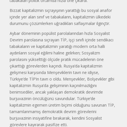
tabakaları politik ortamda hızla öne çıkardı.
Bizzat kapitalizmin sıçrayışının yarattığı bu sosyal anafor
içinde yer alan sınıf ve tabakaların, kapitalizmin ülkedeki
durumunu çözümlerken uğradıkları saflaşmalar ilginçtir.
Aybar döneminin popülist parolalarından hızla Sosyalist
Devrim parolasına sıçrayan TİP, işçi sınıfı içinde sendikacı
tabakaların ve kapitalizmin yaratığı modern orta halli
aydınların sosyal eğilimi haline gelirken; Sosyalizm
parolasını yükselttiği ölçüde pratik mücadelenin öne
çıkarttığı görevlerden kaçındı. Rusya’da kapitalizmin
gelişmesi karşısında Menşeviklerin tavrı ne idiyse,
Türkiye’de TİP’in tavrı o oldu. Menşevikler, Bolşevikler gibi
kapitalizmin Rusya’da gelişiminin kaçınılmazlığını
benimsediler, ancak yaklaşan demokratik devrimde
burjuvazinin öncülüğünü savundular. Türkiye’de
kapitalizmin egemen üretim biçimi olduğunu savunan TİP,
tamamlanmamış demokratik devrim görevlerini
burjuvazinin insiyatifine bırakarak, kendini Sosyalist
görevlere kayırarak pasifize etti.