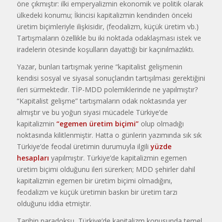
öne çıkmıştır: ilki emperyalizmin ekonomik ve politik olarak
ülkedeki konumu; İkincisi kapitalizmin kendinden önceki
üretim biçimleriyle ilişkisidir, (feodalizm, küçük üretim vb.)
Tartışmaların özellikle bu iki noktada odaklaşması istek ve
iradelerin ötesinde koşulların dayattığı bir kaçınılmazlıktı.
Yazar, bunları tartışmak yerine “kapitalist gelişmenin
kendisi sosyal ve siyasal sonuçlandın tartışılması gerektiğini
ileri sürmektedir. TİP-MDD polemiklerinde ne yapılmıştır?
“Kapitalist gelişme” tartışmaların odak noktasında yer
almıştır ve bu yoğun siyasi mücadele Türkiye’de
kapitalizmin
“egemen üretim biçimi”
olup olmadığı
noktasında kilitlenmiştir. Hatta o günlerin yazımında sık sık
Türkiye’de feodal üretimin durumuyla ilgili
yüzde
hesapları
yapılmıştır. Türkiye’de kapitalizmin egemen
üretim biçimi olduğunu ileri sürerken; MDD şehirler dahil
kapitalizmin egemen bir üretim biçimi olmadığını,
feodalizm ve küçük üretimin baskın bir üretim tarzı
olduğunu iddia etmiştir.
Tarihin paradoksu, Türkiye’de kapitalizm konusunda temel