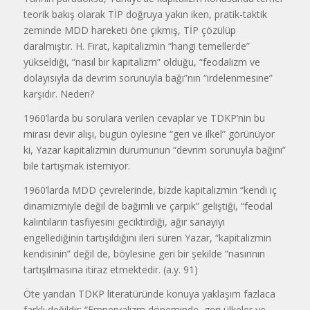
teorik bakış olarak TİP doğruya yakın iken, pratik-taktik
zeminde MDD hareketi öne çıkmış, TİP çözülüp
daralmıştır. H. Fırat, kapitalizmin “hangi temellerde”
yükseldiği, “nasıl bir kapitalizm” olduğu, “feodalizm ve
dolayısıyla da devrim sorunuyla bağı”nın “irdelenmesine”
karşıdır. Neden?
1960’larda bu sorulara verilen cevaplar ve TDKP’nin bu
mirası devir alışı, bugün öylesine “geri ve ilkel” görünüyor
ki, Yazar kapitalizmin durumunun “devrim sorunuyla bağını”
bile tartışmak istemiyor.
1960’larda MDD çevrelerinde, bizde kapitalizmin “kendi iç
dinamizmiyle değil de bağımlı ve çarpık” geliştiği, “feodal
kalıntıların tasfiyesini geciktirdiği, ağır sanayiyi
engellediğinin tartışıldığını ileri süren Yazar, “kapitalizmin
kendisinin” değil de, böylesine geri bir şekilde “nasırının
tartışılmasına itiraz etmektedir. (a.y. 91)
Öte yandan TDKP literatüründe konuya yaklaşım fazlaca
farklı değildir: “Emperyalizm döneminde, geri ülkeler ve