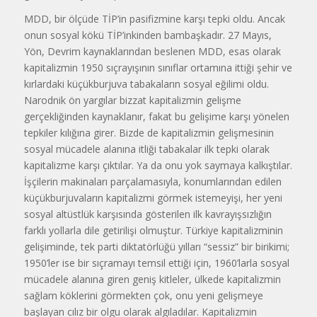
MDD, bir ölçüde TİP’in pasifizmine karşı tepki oldu. Ancak
onun sosyal kökü TİP’inkinden bambaşkadır. 27 Mayıs,
Yön, Devrim kaynaklarından beslenen MDD, esas olarak
kapitalizmin 1950 sıçrayışının sınıflar ortamına ittiği şehir ve
kırlardaki küçükburjuva tabakaların sosyal eğilimi oldu.
Narodnik ön yargılar bizzat kapitalizmin gelişme
gerçekliğinden kaynaklanır, fakat bu gelişime karşı yönelen
tepkiler kılığına girer. Bizde de kapitalizmin gelişmesinin
sosyal mücadele alanına itliği tabakalar ilk tepki olarak
kapitalizme karşı çıktılar. Ya da onu yok saymaya kalkıştılar.
İşçilerin makinaları parçalamasıyla, konumlarından edilen
küçükburjuvaların kapitalizmi görmek istemeyişi, her yeni
sosyal altüstlük karşısında gösterilen ilk kavrayışsızlığın
farklı yollarla dile getirilişi olmuştur. Türkiye kapitalizminin
gelişiminde, tek parti diktatörlüğü yılları “sessiz” bir birikimi;
1950’ler ise bir sıçramayı temsil ettiği için, 1960’larla sosyal
mücadele alanına giren geniş kitleler, ülkede kapitalizmin
sağlam köklerini görmekten çok, onu yeni gelişmeye
başlayan cılız bir olgu olarak algıladılar. Kapitalizmin