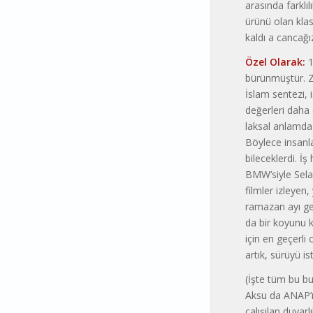
arasında fark­lı
ürünü olan klas
kaldı a cancağ
Özel Olarak:
1
bürünmüştür. Zi
İslam sentezi, i
değerleri daha d
laksal anlamda 
Böylece insanla
bileceklerdi. İ
BMW’siyle Sela
filmler izleyen,
ramazan ayı ge
da bir koyunu 
için en geçerli
artık, sürüyü i
(İşte tüm bu bu
Aksu da ANAP’ı
çalışılan duyarl