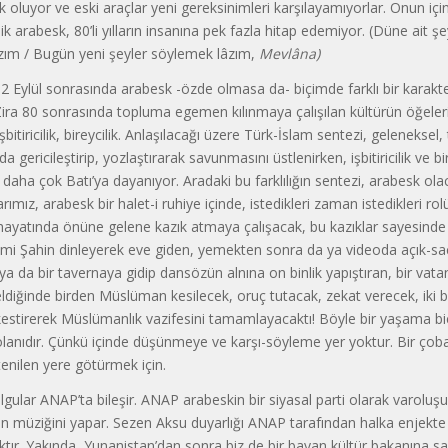
lık oluyor ve eski araçlar yeni gereksinimleri karşılayamıyorlar. Onun için, 
ik arabesk, 80’li yılların insanına pek faz­la hitap edemiyor. (Düne ait ş
ızım / Bugün yeni şeyler söylemek lâ­zım,
Mevlâna)
2 Eylül sonrasında arabesk -özde olmasa da- biçimde farklı bir karakt
ra 80 sonrasında topluma egemen kılınmaya çalışılan kültürün öğeleri b
şbitiricilik, bireycilik. Anlaşılaca­ğı üzere Türk-İslam sentezi, geleneksel,
a gericileştirip, yozlaştırarak savunmasını üstlenirken, işbitiricilik ve bi
daha çok Batı’ya dayanıyor. Aradaki bu farklılığın sentezi, arabesk olac
rımız, arabesk bir halet-i ruhiye içinde, istedikleri zaman istedikleri ro
ş hayatında önüne gelene kazık at­maya çalışacak, bu kazıklar sayesinde
mi Şahin dinleyerek eve giden, yemekten sonra da ya videoda açık-sa
 ya da bir tavernaya gi­dip dansözün alnına on binlik yapıştıran, bir va­t
ldiğinde birden Müslüman kesilecek, oruç tutacak, zekat verecek, iki 
kestirerek Müslümanlık vazifesini tamamlayacaktı! Böyle bir ya­şama bi
 olanıdır. Çünkü içinde düşünmeye ve karşı-söyleme yer yoktur. Bir çoba
stenilen yere götürmek için.
lgular ANAP’ta bileşir. ANAP arabeskin bir siyasal parti olarak varoluş
n müziğini yapar. Sezen Aksu duyarlığı ANAP tarafından halka enjekt
ıktır. Yakında, Yuna­nistan’dan sonra biz de bir bayan kültür ba­kanına sah