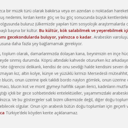
ca bir müzik türü olarak bakı­lırsa veya en azından o noktadan hareket e
luş nedenini, kırdan kente göç ve bu göç sonucunda büyük kentlerdeki
lgusunda buluruz (ülkemizde yapılan tüm sosyolojik araştırmalarda old
şlı başına bir kültür.
Bu kül­tür, kök salabilmek ve yeşerebilmek içi
mı gecekondularda bu­luyor, yalnızca o kadar.
Arabeskin varoluşu­
usuna daha fazla şey bağlamamak gerekiyor.
 toplum olarak, damarlarımızda dolaşan kana, beynimizin en inçe hücr
eyde sinmiş durumda. Köprü altındaki kahvede otururken kız arkada­şı
site öğrencisi de­likanlı, kendisi de onu sevdiği halde kendisini seven de
mayan kız, al­tın kolye, künye ve yüzüklü kırmızı Mersedesli müteahhit
e blucin, onun üzerine ipek taklidi bordo naylon gömlek, onun üzerine 
acı, blu­cin kot ve mont giymeyi hafiflik sayan ilerici, ka­dınların mutf
ştı­ğı içkili bir gece sohbetindeki entelektüeller, yaşamımızdaki arabes
l­nızca. Ve bu göstergeler salt bizim ülkemizde değil, diğer doğu toplu
bilecek olgular. Onun için arabesk bütün doğu toplumları için geçerli 
zca
Türkiye’deki köyden kente açıklanamaz.