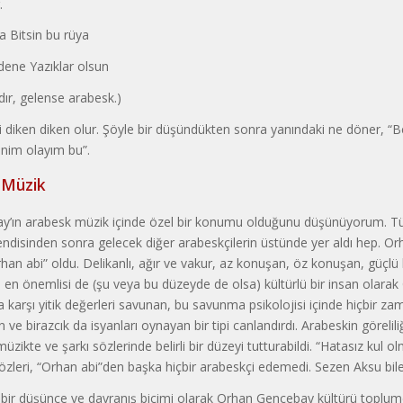
.
a Bitsin bu rüya
dene Yazıklar olsun
ır, gelense arabesk.)
i diken diken olur. Şöyle bir düşündükten sonra yanındaki ne döner, “
enim olayım bu”.
 Müzik
y’ın arabesk müzik içinde özel bir konumu olduğunu düşünüyorum. 
 kendisinden sonra gelecek diğer arabeskçilerin üstünde yer aldı hep. O
n abi” oldu. Delikanlı, ağır ve vakur, az konuşan, öz konuşan, güçlü kişi
en önemlisi de (şu veya bu düzeyde de olsa) kültürlü bir insan ola­ra
 karşı yitik de­ğerleri savunan, bu savunma psikolojisi içinde hiçbir za
e birazcık da isyanları oynayan bir tipi canlandırdı. Arabes­kin görelili
üzikte ve şarkı söz­lerinde belirli bir düzeyi tutturabildi. “Hatasız kul
sözleri, “Orhan abi”den başka hiçbir arabeskçi edemedi. Sezen Aksu bi
, bir düşünce ve davranış biçi­mi olarak Orhan Gencebay kültürü toplu