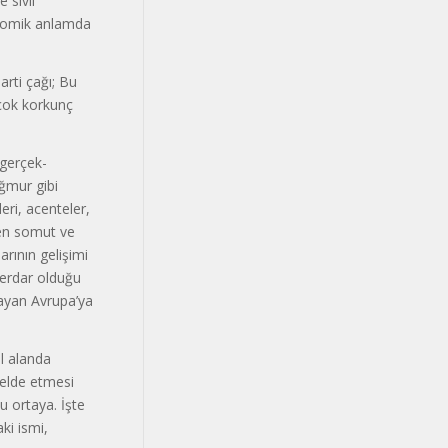
 sivil
konomik anlamda
rti çağı; Bu
n çok korkunç
gerçek­
ağmur gibi
eri, acenteler,
ı en somut ve
arının gelişimi
berdar olduğu
layan Avrupa’ya
 alan­da
el­de etmesi
u ortaya. İşte
ki ismi,