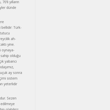
70’li yılların
eyler dünde
ere
ellidir: Türk-
 tutucu
reycilik ah­
aktı yine.
lü oynaya­
 sahip ol­duğu
çık yabancı
andaşımız,
buçuk ay sonra
çimi sistem
n yeterlidir
udur. Sezen
e edilmeye
ip olabiliriz,