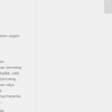
Be­nim olayım
Tüm
rhan Gence­bay
­likli, ciddi,
k Gencebay,
man salya
ği
 olmaz/Hatamla
le…
mda