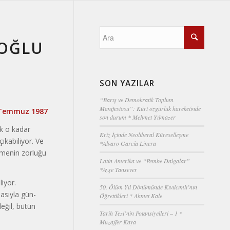
IOĞLU
SON YAZILAR
“Barış ve Demokratik Toplum
Manifestosu”: Kürt özgürlük hareketinde
, Temmuz 1987
son durum * Mehmet Yılmazer
ek o kadar
Kriz İçinde Neoliberal Küreselleşme
ıkabiliyor. Ve
*Álvaro García Linera
lmenin zorluğu
Latin Amerika ve “Pembe Dalgalar”
*Ayşe Tansever
iyor.
50. Ölüm Yıl Dönümünde Kıvılcımlı’nın
masıyla gün­
Öğrettikleri * Ahmet Kale
eğil, bü­tün
Tarih Tezi’nin Potansiyelleri – 1 *
Muzaffer Kaya