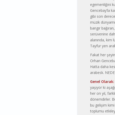
egemenliğini ku
Gencebay’la ka
gibi son derece
müzik dünyamıza 
bangır bağıran,
serüvenine daha
alanında, kim 
Tayfur yen arab
Fakat her şeyin
Orhan Gencebay,
Hatta daha kesi
arabesk. NEDEN?
Genel Olarak:
yaşıyor ki aşağı
her on yıl, farkl
dönemdirler. Bu 
bu gelişim kimi
toplumu etkiley