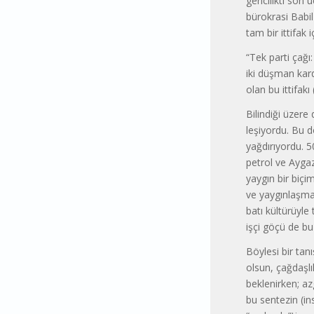
geri­cilikti son
bürokrasi Babi
tam bir ittifak
“Tek parti çağ
iki düşman karde
olan bu ittifakı 
Bilindiği üzer
leşiyordu. Bu d
yağdırıyordu. 5
petrol ve Aygaz
yaygın bir biçim
ve yaygınlaşmas
batı kültürüyle
işçi göçü de bu
Böylesi bir tan
olsun, çağdaşlı
beklenirken; az
bu sentezin (in