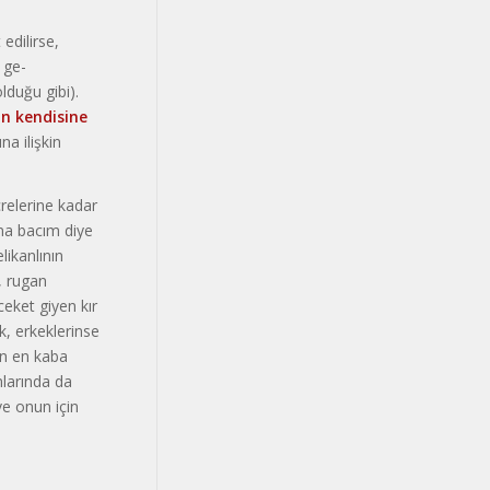
di­lirse,
 ge­
uğu gi­bi).
n ken­disine
na ilişkin
eleri­ne kadar
na bacım diye
likanlının
, rugan
ceket giyen kır
ak, erkeklerinse
kin en kaba
mlarında da
ve onun için