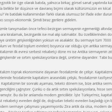
egzotik bir öge olarak batıda, yalnızca birkaç görsel sanat yapıtında ka
lda birlikte bir düşünce ve davranış biçimi olarak kültürümüzün en kılcal
du? Ve batıdaki kulla­nımından farklı olarak olumsuz bir ifade eder du­r
ıcı sosyo-ekonomik. Şimdi biraz gerilere gidelim.
izmle tanışmadan önce tefeci-bezirgan sermayenin egemenliği altındaydı
para kiralamak, bezirgan­lık ise mal alıp satmaktır. Bu özelliklerinden do­l
e üretim girişkenliğin­den yoksun ve asalaktır. Bu sermaye tüm 7000 yı
oplum ve feodal top­lum evreleri) boyunca var olduğu için antika ser­ma
apitalizmin ilk ev­resi serbest rekabetçi döne mi ise Antika serma­yenin z
girişkendir ve sırtım spekülasyonlara değil, üretime dayandı­rır. Tabii b
italizm toprak ekonomisine dayanan feodalizmle de çe­lişir. Kapitalizm
ke­lerinde feodalizmle kapitalizm arasındaki çeliş­ki, feodalizmin tasfiyesi
 Ka­pitalizmin bir sonraki aşaması, tekelci dönem ise, bize antika ser
ericiliği­ni çağrıştırır. Çünkü o da artık sırtını spekülas­yonlara, hisse se
yamıştır. Bu da bir anlamda modern gericilik­tir. İşte Türkiye’miz, kapita
st rekabetçi evreden değil de, doğrudan te­kelci evreden başladığı için b
em sermaye çatışması yaşanmıyordu Zi­ra antik da olsa, modern de ol