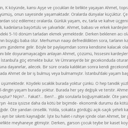
sinin, K köyünde, karısı Ayşe ve çocukları ile birlikte yaşayan Ahmet, top
yümüş, onun sayesin­de yaşamaktadır. Oralarda dünyalar küçüktür. Çeş
ardan söz edilemez ora­larda. Günlük yaşam, ev, tarla ve kahve üçge­ni
i, kadınlarsa ba­şörtülü ve şalvarlıdır. Ahmet, babası ve erkek kardeşleri
ndeki 5-10 dönüm tarladan ekmek yemektedir. Derken beklenen acı ola
a­nın büyüğü baba ölür. Merhumun naaşı defnedildikten sora, tarlanın k
aşımı gündeme gelir. Böyle bir paylaşımdan sonra kendisine kalacak ol
ını bile doyuramayacağını anlayan Ahmet, çözümü, hissesini kardeşler
ikte İstanbul’a göç etmekte bulur. Ve Üm­raniye’de bir gecekonduda otur
sına dayanırlar, ailecek. Bir sü­re orada kaldıktan sonra kendi gecekondu
arada Ahmet de bir iş bulmuş veya bulmamıştır. İstanbul’daki yaşam baş
şümektedir. Köydeki sıcak­lık burada yoktur çünkü. O hep tanıdık yüzle
sal-dingin yaşam burada yoktur. Burada her şey değişik ve terstir. Ahmet’
lmuştur? Niçin?… Fa­kat?… Ben?… gibi sorularla boğuşmaktadır. Öte yan
rşın -keza işsizse daha da kötü bir biçimde- ekonomik durumu da kötü
ağıdır. Öte yandan cinsellik. Yolda, sokakta gördüğü açık-saçık şehirli ka
ayrı bir sıkıntı kaynağıdır. İşte bu halet-i ruhiye içinde olan Ahmet, bir
birlikte mey­haneye gitmiştir. Derken, garson çocuk teybe bir kaset koy