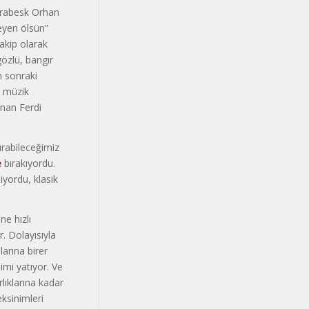
arabesk Or­han
­yen ölsün”
rakip olarak
gözlü, bangır
n sonraki
e müzik
anan Ferdi
ırabileceğimiz
e
bırakıyordu.
iyordu, klasik
ne hızlı
. Do­layısıyla
şlarına birer
şimi yatıyor. Ve
lıklarına kadar
eksinimleri