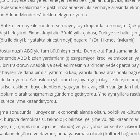
 uçta… Böylece tasfiye edilemeyen te­feci bezirganlar, burjuvazi, askeri ve
l Kulesi’nde saldırmazlık paktı imzalarlarken, iki sermaye arasında e
 için Adnan Menderes’i beklemek gerekiyordu.
ı: Antika sermaye ile modern sermayeyi ayrı kaplarda korumuştu. Çok pa
şi birleştirdi. Finans-kapitalin 30-40 yıllık çabası, Türkiye ve halkı içi
(ölü ile diriyi bir ya­takta birleştirmeyi) başardı.” (Dr. Hikmet Kıvıl­cımlı)
e dostumuz(!) ABD’yle tam bü­tünleşmemiz, Demokrat Parti zamanında 
önemde ABD bizden yardımla­rını(!) esirgemiyor, kredi ve traktörleri y
0 biri traktörün Anadolu’ya sevk edilmesinin ardından yedek parça bayil
 bayileri ve daha bir dizi yatırım iki kap, yani iki dünya arasındaki bağ
de kuruyordu. Yak­laşık on yıl sonra başlayan göç olayı ile iletişim araçl
ı ise, eskiden, büyük kentlerde yaşayan bir avuç elitin varlığın­dan ha
 toplum ola­rak tanışmamızı gündeme getiriyordu. Yine aynı yıllara rast
 sü­rece ivme kazandırıyordu.
ışma sonucunda Türkiye’den, ekonomik alanda olsun, politik ve kültürel
k, burjuva demokrasisi, teknolojik-bilimsel gelişme vb. gibi kazanımlar 
gelişmiş, çarpık mon­tajcı (her alanda) ve yoz-yobaz bir sentez çıkı­yord
sanların düşün­ce ve davranışlarına yansıması olarak) kültürel bağlamda