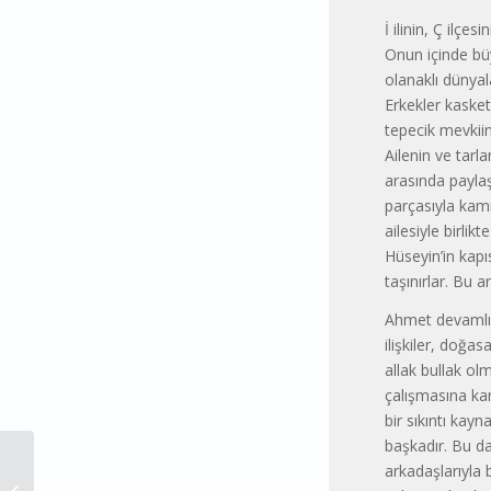
İ ilinin, Ç ilçe
Onun içinde bü
olanaklı dünyal
Erkekler kasketl
tepecik mevkii
Ailenin ve tarl
arasında pay­l
parçasıyla kam
ailesiy­le birl
Hüseyin’in kapı
taşınırlar. Bu 
Ahmet devamlı ü
ilişkiler, doğa
allak bullak o
çalışmasına ka
bir sıkıntı kayn
başkadır. Bu da 
arkadaşlarıyla 
27 MAYIS-12 EYLÜL