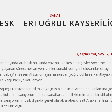
SANAT
ESK – ERTUĞRUL KAYSERIL
Çağdaş Yol, Sayı 2
aziran ayında arabesk hakkın­da yazmak ve kesin bir şeyler söylemek p
ra yaşanan süreç, her an yeni veriler sunabiliyor, yeni oluşumlar ortaya ç
encebay’la, Se­zen Aksu’nun aynı hamurdan yoğrulduklarını kanıtlayabi
a kar­şı karşıya kalıveriyor.
sque) Fransızcadan dilimize geçmiş bir kelime. Araba has anlamına gel
a kullanımı sanıyorum görsel sa­natlarda özellikle mimaride bir stil ol
e sanıyorum müzik dışında ge­nel olarak arabesk, salt Araplarla ilintili d
lintili bir olgu.