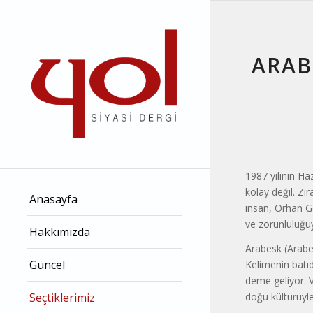
ARAB
1987 yılının H
kolay değil. Zi
Anasayfa
insan, Orhan G
ve zorunluluğuyl
Hakkımızda
Arabesk (Arabe
Güncel
Kelimenin batıd
deme geliyor. V
doğu kültürüyle i
Seçtiklerimiz