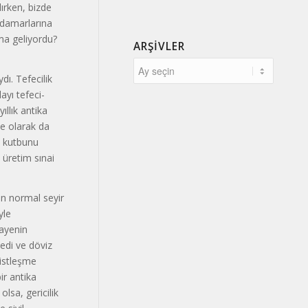
lırken, bizde
 da­marlarına
uma geliyordu?
ARŞIVLER
. Te­fecilik
ayı tefeci-
llık antika
ye olarak da
ıt kutbunu
u üretim sınai
in normal seyir
yle
mayenin
nedi ve döviz
listleşme
ir antika
sa, gericilik