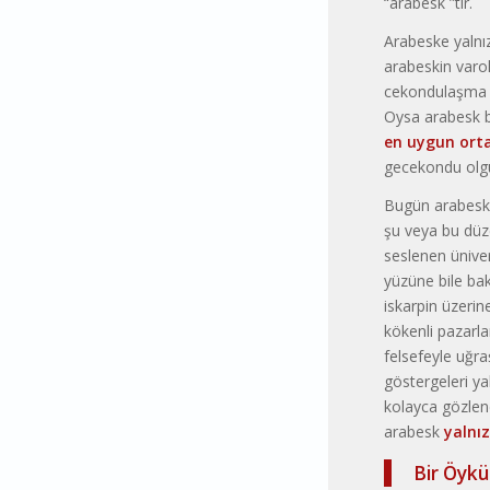
“arabesk ”tir.
Arabeske yalnız
arabeskin varo
cekondulaşma o
Oysa arabesk ba
en uygun orta
gecekondu olg
Bugün arabesk,
şu veya bu düz
seslenen üniver
yüzüne bile bak
iskarpin üzerin
kökenli pazarlam
felsefeyle uğra
göstergeleri ya
kolayca gözlene
arabesk
yalnı
Bir Öykü