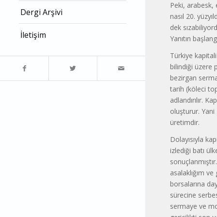
Peki, arabesk, 
Dergi Arşivi
nasıl 20. yüzyı
dek sızabiliyor
İletişim
Yanıtın başlang
Türkiye kapital
bilindiği üzere 
bezirgan sermay
tarih (köleci t
adlandırılır. K
oluşturur. Yani 
üretimdir.
Dolayısıyla kap
izlediği batı ül
sonuçlanmıştır.
asalaklığım ve g
borsalarına da­
sürecine ser­be
sermaye ve mod