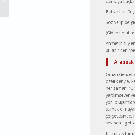
çalmaya başlar
Batsın bu düny
Söz verip de gi
(Giden umutlard
Ahmet’in tüyler
bu abi” der, “b
Arabesk
Orhan Genceba
özellikleriyle,
her zaman, “Orha
yardımsever ve 
yeni oluşumlara
sümük olmayan v
çerçevesinde, m
sev beni” gibi 
Bir müzik türü