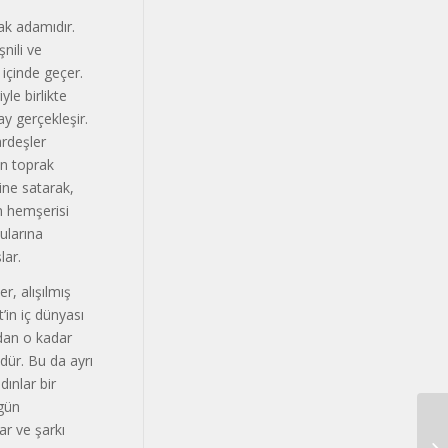
rak adamıdır.
nili ve
 içinde geçer.
yle birlikte
y gerçekleşir.
ardeşler
an toprak
ine satarak,
an hemşerisi
ları­na
lar.
r, alışılmış
­in iç dünyası
dan o kadar
dür. Bu da ayrı
dınlar bir
 gün
ar ve şarkı
İŞ