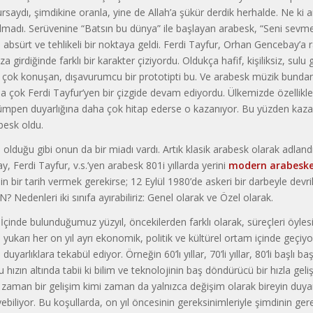
rsaydı, şimdikine oranla, yine de Allah’a şükür derdik herhalde. Ne ki 
lmadı. Serüvenine “Batsın bu dünya” ile başlayan arabesk, “Seni sevme
 absürt ve tehlikeli bir noktaya geldi. Ferdi Tayfur, Orhan Gencebay’a 
girdiğinde farklı bir karakter çiziyordu. Oldukça hafif, kişi­liksiz, sulu 
 çok ko­nuşan, dışavurumcu bir prototipti bu. Ve ara­besk müzik bunda
 çok Ferdi Tayfur’yen bir çizgide devam ediyordu. Ül­kemizde özellikl
lümpen duyarlığına daha çok hitap ederse o kazanıyor. Bu yüzden kaz
esk ol­du.
 olduğu gibi onun da bir miadı vardı. Artık klasik arabesk olarak adland
 Ferdi Tayfur, v.s.’yen arabesk 801i yıllarda yerini
modern ara­besk
n bir tarih vermek gerekirse; 12 Eylül 1980’de askeri bir dar­beyle devril
 Nedenleri iki sınıfa ayırabiliriz: Genel olarak ve Özel olarak.
İçinde bulunduğumuz yüzyıl, öncekilerden farklı olarak, süreçleri öylesi
 yukarı her on yıl ayrı ekono­mik, politik ve kültürel ortam içinde geçiyor
ı duyarlıklara tekabül edi­yor. Örneğin 60’lı yıllar, 70’li yıllar, 80’li başlı ba
hızın altında ta­bii ki bilim ve teknolojinin baş döndürücü bir hızla geli
 zaman bir gelişim kimi zaman da yalnızca değişim olarak bireyin duyar
ebi­liyor. Bu koşullarda, on yıl öncesinin gereksinimleriyle şimdinin ger