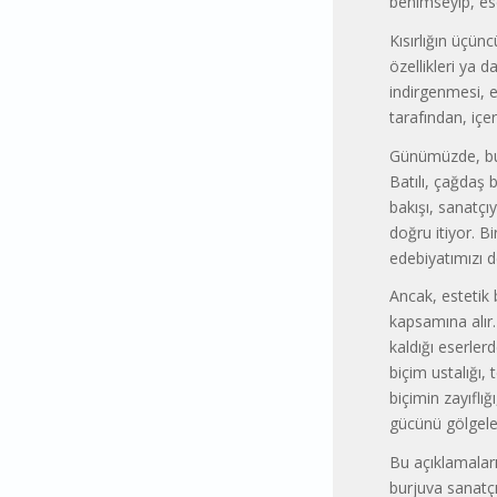
benimseyip, ese
Kısırlığın üçün
özellikleri ya d
indirgenmesi, es
tarafından, içer
Günümüzde, bur
Batılı, çağdaş 
bakışı, sanatçı
doğru itiyor. B
edebiyatımızı de
Ancak, estetik b
kapsamına alır.
kaldığı eserler
biçim ustalığı, 
biçimin zayıflığ
gücünü gölgeler,
Bu açıklamaları
burjuva sanatçı