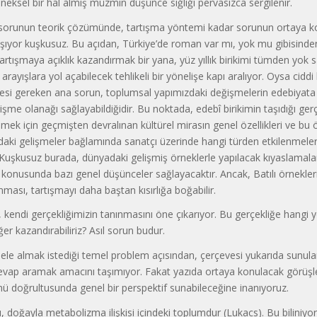
eksel bir hal almış müzmin düşünce sığlığı pervasızca sergilenir.
r sorunun teorik çözümünde, tartışma yöntemi kadar sorunun ortaya k
ıyor kuşkusuz. Bu açıdan, Türkiye’de roman var mı, yok mu gibisinden
artışmaya açıklık kazandırmak bir yana, yüz yıllık birikimi tümden yok
rayışlara yol açabilecek tehlikeli bir yönelişe kapı aralıyor. Oysa ciddi
esi gereken ana sorun, toplumsal yapımızdaki değişmelerin edebiyata
işme olanağı sağlayabildiğidir. Bu noktada, edebî birikimin taşıdığı ger
lmek için geçmişten devralınan kültürel mirasın genel özellikleri ve bu öz
daki gelişmeler bağlamında sanatçı üzerinde hangi türden etkilenmelere
 Kuşkusuz burada, dünyadaki gelişmiş örneklerle yapılacak kıyaslamala
onusunda bazı genel düşünceler sağlayacaktır. Ancak, Batılı örnekler
ınması, tartışmayı daha baştan kısırlığa boğabilir.
 kendi gerçekliğimizin tanınmasını öne çıkarıyor. Bu gerçekliğe hangi 
ğer kazandırabiliriz? Asıl sorun budur.
, ele almak istediği temel problem açısından, çerçevesi yukarıda sunul
evap aramak amacını taşımıyor. Fakat yazıda ortaya konulacak görüşl
 doğrultusunda genel bir perspektif sunabileceğine inanıyoruz.
 doğayla metabolizma ilişkisi içindeki toplumdur (Lukacs). Bu biliniyo