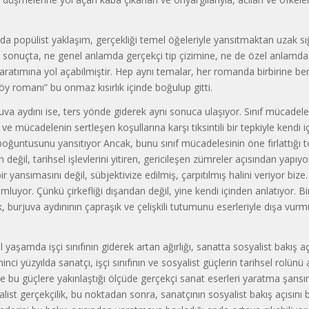
da popülist yaklaşım, gerçekliği temel öğeleriyle yansıtmaktan uzak sı
e, sonuçta, ne genel anlamda gerçekçi tip çizimine, ne de özel anlam
yaratımına yol açabilmiştir. Hep aynı temalar, her romanda birbirine b
Köy romanı” bu onmaz kısırlık içinde boğulup gitti.
va aydını ise, ters yönde giderek aynı sonuca ulaşıyor. Sınıf mücadele
 ve mücadelenin sertleşen koşullarına karşı tiksintili bir tepkiyle kendi
boğuntusunu yansıtıyor Ancak, bunu sınıf mücadelesinin öne fırlattığı 
 değil, tarihsel işlevlerini yitiren, gericileşen zümreler açısından yapıyo
 yansımasını değil, sübjektivize edilmiş, çarpıtılmış halini veriyor bize. 
luyor. Çünkü çirkefliği dışarıdan değil, yine kendi içinden anlatıyor. Bi
k, burjuva aydınının çapraşık ve çelişkili tutumunu eserleriyle dışa vur
yaşamda işçi sınıfının giderek artan ağırlığı, sanatta sosyalist bakış aç
minci yüzyılda sanatçı, işçi sınıfının ve sosyalist güçlerin tarihsel rolünü
ve bu güçlere yakınlaştığı ölçüde gerçekçi sanat eserleri yaratma şansı
alist gerçekçilik, bu noktadan sonra, sanatçının sosyalist bakış açısını bi