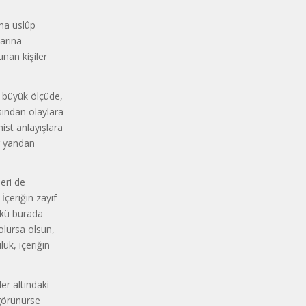
ına üslûp
larına
unan kişiler
 büyük ölçüde,
sından olaylara
ist anlayışlara
ür yandan
leri de
İçeriğin zayıf
nkü burada
 olursa olsun,
luk, içeriğin
er altındaki
 görünürse