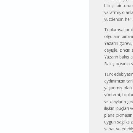
bilinçli bir tu
yaratmış olanla
yüzdendir, her 
Toplumsal pratik
olguların birbi
Yazarın görevi,
deyişle, zincir
Yazarın bakış a
Bakış açısının 
Türk edebiyatın
aydınımızın tar
yaşanmış olan y
yöntemi, toplum
ve olaylarla ge
ilişkin ipuçları
plana çıkmasın
uygun sağlıksız
sanat ve edebiy