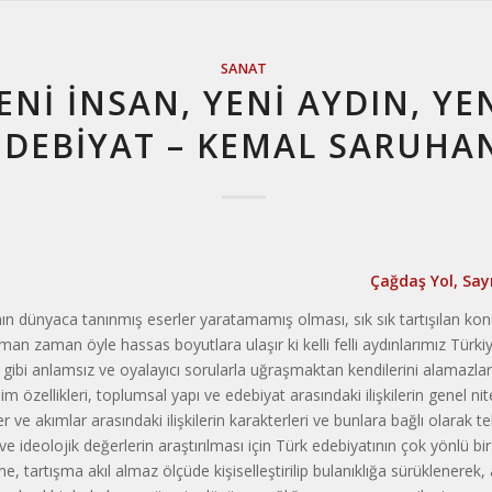
SANAT
ENİ İNSAN, YENİ AYDIN, YE
EDEBİYAT – KEMAL SARUHA
Çağdaş Yol, Say
ın dünyaca tanınmış eserler yaratamamış olması, sık sık tartışılan konu
an zaman öyle hassas boyutlara ulaşır ki kelli felli aydınlarımız Türk
gibi anlamsız ve oyalayıcı sorularla uğraşmaktan kendilerini alamazlar
m özellikleri, toplumsal yapı ve edebiyat arasındaki ilişkilerin genel nitel
r ve akımlar arasındaki ilişkilerin karakterleri ve bunlara bağlı olarak te
k ve ideolojik değerlerin araştırılması için Türk edebiyatının çok yönlü b
ne, tartışma akıl almaz ölçüde kişiselleştirilip bulanıklığa sürüklenerek, 