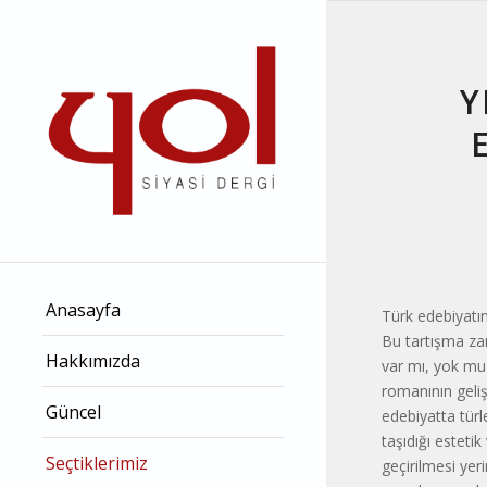
Y
Anasayfa
Türk edebiyatın
Bu tartışma zam
Hakkımızda
var mı, yok mu 
romanının gelişi
Güncel
edebiyatta türle
taşıdığı esteti
Seçtiklerimiz
geçirilmesi yeri