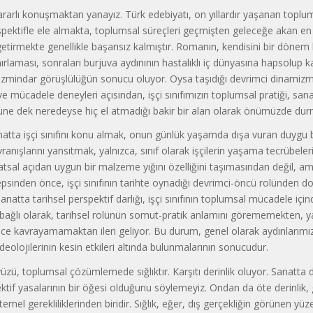
ararlı konuşmaktan yanayız. Türk edebiyatı, on yıllardır yaşanan toplum
rspektifle ele almakta, toplumsal süreçleri geçmişten geleceğe akan en t
 getirmekte genellikle başarısız kalmıştır. Romanın, kendisini bir dönem 
nırlaması, sonraları burjuva aydınının hastalıklı iç dünyasına hapsolup k
mindar görüşlülüğün sonucu oluyor. Oysa taşıdığı devrimci dinamizm
 mücadele deneyleri açısından, işçi sınıfımızın toplumsal pratiği, sana
üne dek neredeyse hiç el atmadığı bakir bir alan olarak önümüzde dur
atta işçi sınıfını konu almak, onun günlük yaşamda dışa vuran duygu bi
anışlarını yansıtmak, yalnızca, sınıf olarak işçilerin yaşama tecrübeler
atsal açıdan uygun bir malzeme yığını özelliğini taşımasından değil, a
inden önce, işçi sınıfının tarihte oynadığı devrimci-öncü rolünden dola
anatta tarihsel perspektif darlığı, işçi sınıfının toplumsal mücadele için
a bağlı olarak, tarihsel rolünün somut-pratik anlamını görememekten, 
nce kavrayamamaktan ileri geliyor. Bu durum, genel olarak aydınlarımız
deolojilerinin kesin etkileri altında bulunmalarının sonucudur.
i yüzü, toplumsal çözümlemede sığlıktır. Karşıtı derinlik oluyor. Sanatta d
ktif yasalarının bir öğesi olduğunu söylemeyiz. Ondan da öte derinlik,
mel gerekliliklerinden biridir. Sığlık, eğer, dış gerçekliğin görünen yüze