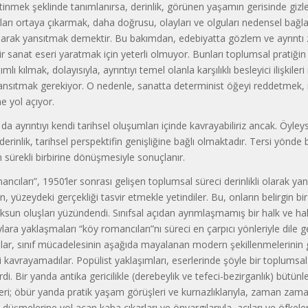
inmek şeklinde tanımlanırsa, derinlik, görünen yaşamın gerisinde gizl
ları ortaya çıkarmak, daha doğrusu, olayları ve olguları nedensel bağlan
alarak yansıtmak demektir. Bu bakımdan, edebiyatta gözlem ve ayrıntı z
ir sanat eseri yaratmak için yeterli olmuyor. Bunları toplumsal pratiği
lı kılmak, dolayısıyla, ayrıntıyı temel olanla karşılıklı besleyici ilişkileri
nsıtmak gerekiyor. O nedenle, sanatta determinist öğeyi reddetmek,
e yol açıyor.
da ayrıntıyı kendi tarihsel oluşumları içinde kavrayabiliriz ancak. Öyle
inlik, tarihsel perspektifin genişliğine bağlı olmaktadır. Tersi yönde b
ın sürekli birbirine dönüşmesiyle sonuçlanır.
ancıları”, 1950’ler sonrası gelişen toplumsal süreci derinlikli olarak y
n, yüzeydeki gerçekliği tasvir etmekle yetindiler. Bu, onların belirgin bi
un oluşları yüzündendi. Sınıfsal açıdan ayrımlaşmamış bir halk ve halk
lara yaklaşmaları “köy romancıları”nı süreci en çarpıcı yönleriyle dile 
Onlar, sınıf mücadelesinin aşağıda mayalanan modern şekillenmelerinin
 kavrayamadılar. Popülist yaklaşımları, eserlerinde şöyle bir toplums
rdi. Bir yanda antika gericilikle (derebeylik ve tefeci-bezirganlık) bütün
leri; öbür yanda pratik yaşam görüşleri ve kurnazlıklarıyla, zaman zaman
düşmelerine yol açan kaba çıkarları ve önyargılarıyla, acıları ve öfkeler