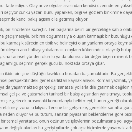
tumu ifade ediyor. Olaylar ve olgular arasından kendisi üzerinde en yüksek
rı seçiyor çünkü yazar. Bunu yaparken, bilgi ve gözlem birikimine daya
seçimde kendi bakış açısını dile getirmiş oluyor.
, bir zincirleme süreçtir. Ten başlarına belirli bir gerçekliğe sahip olab
rine geçişmesiyle, birbirini doğurmasıyla oluşan karmaşık bir bütünlüğü di
 bu karmaşık sürecin en tipik ve belirleyici olan yanlarını ortaya koymak
i sürükleyen ana halkayı yakalamak, olayların kökenindeki olaycığı bulu
çısına tarihsel yönden olumlu ya da olumsuz bir değer biçen mihenk ta
sağlamlığı, seçimin gerçek gücü bu noktada ortaya çıkar.
ın ikide bir içine düştüğü kısırlık da buradan başlamaktadır. Bu gerçekli
ihsel perspektifindeki genel darlıktan kaynaklanıyor. Roman yazmak, y
a da yaşanmaktaki gerçekliği sanatsal yollarla dile getirmek değildir.
sal çelişki ve çatışmaları tarihsel bir bakış açısından yansıtmayı, topl
çmişle gelecek arasındaki konumlarıyla belirtmeyi, bunun gereği olara
 verebilmeyi zorunlu kılıyor. Tersine bir gelişimse, genellikle sanatta gün
a neden oluyor ve bu tutum, sanatın piyasanın beklentilerine göre bi
 bir temel yaratarak, onun özünün ve işlevlerinin bozulmasına yol açı
atın değişik alanları bu geçişi yıllardır çok açık biçimlerde yaşamaktadı