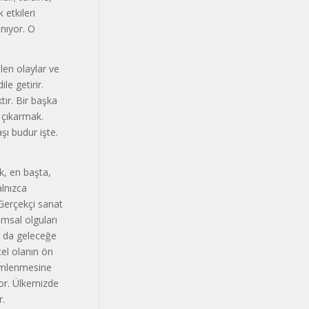
 etkileri
nıyor. O
ilen olaylar ve
le getirir.
tır. Bir başka
p çıkarmak.
şı budur işte.
k, en başta,
alnızca
 Gerçekçi sanat
umsal olguları
k da geleceğe
cel olanın ön
çimlenmesine
yor. Ülkemizde
r.