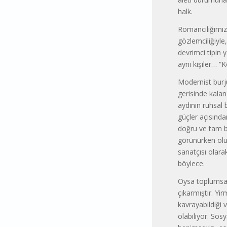
halk.
Romancılığımız
gözlemciliğiyl
devrimci tipin 
aynı kişiler… “
Modernist burju
gerisinde kalan
aydının ruhsal 
güçler açısından
doğru ve tam bir
görünürken olum
sanatçısı olara
böylece.
Oysa toplumsal 
çıkarmıştır. Yir
kavrayabildiği 
olabiliyor. Sosy