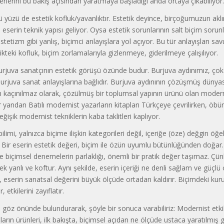
rlerini bu bakış açısından yaratmaya başladığı anda ortaya çıkabiliyor.
cü yüzü de estetik kofluk/yavanlıktır. Estetik deyince, birçoğumuzun akl
a eserin teknik yapısı geliyor. Oysa estetik sorunlarının salt biçim sorun
tetizm gibi yanlış, biçimci anlayışlara yol açıyor. Bu tür anlayışları sav
ikteki kofluk, biçim zorlamalarıyla gizlenmeye, giderilmeye çalışılıyor.
juva sanatçının estetik görüşü özünde budur. Burjuva aydınımız, çok
burjuva sanat anlayışlarına bağlıdır. Burjuva aydınının çözüşmüş dünya
yı kaçınılmaz olarak, çözülmüş bir toplumsal yapının ürünü olan modern
ir yandan Batılı modernist yazarların kitapları Türkçeye çevrilirken, öb
ğişik modernist tekniklerin kaba taklitleri kaplıyor.
ilimi, yalnızca biçime ilişkin kategorileri değil, içeriğe (öze) değgin öğe
 Bir eserin estetik değeri, biçim ile özün uyumlu bütünlüğünden doğar. 
de biçimsel denemelerin parlaklığı, önemli bir pratik değer taşımaz. Çü
tek yanlı ve koftur. Aynı şekilde, eserin içeriği ne denli sağlam ve güçlü
ı, eserin sanatsal değerini büyük ölçüde ortadan kaldırır. Biçimdeki kuru
 etkilerini zayıflatır.
 göz önünde bulundurarak, şöyle bir sonuca varabiliriz: Modernist etkil
ların ürünleri, ilk bakışta, biçimsel açıdan ne ölçüde ustaca yaratılmış