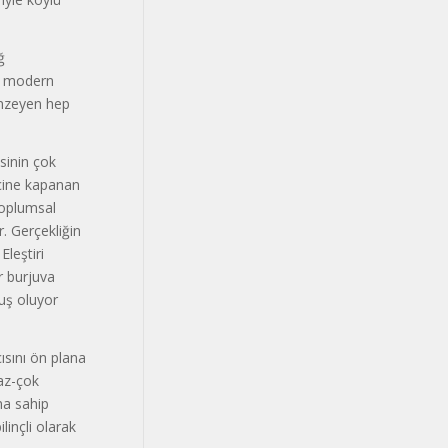
ğ
da modern
enzeyen hep
sinin çok
 içine kapanan
toplumsal
r. Gerçekliğin
Eleştiri
r burjuva
muş oluyor
ısını ön plana
 az-çok
na sahip
linçli olarak