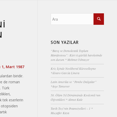
Nİ
N
SON YAZILAR
“Barış ve Demokratik Toplum
Manifestosu”: Kürt özgürlük hareketinde
son durum * Mehmet Yılmazer
ı 1, Mart 1987
Kriz İçinde Neoliberal Küreselleşme
*Álvaro García Linera
lardan biridir.
iye de roman
Latin Amerika ve “Pembe Dalgalar”
*Ayşe Tansever
. Türk
ikleri,
50. Ölüm Yıl Dönümünde Kıvılcımlı’nın
k tek eserlerin
Öğrettikleri * Ahmet Kale
ir otopsiden
Tarih Tezi’nin Potansiyelleri – 1 *
artık
Muzaffer Kaya