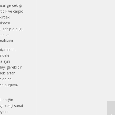
sal gerçekliği
ipik ve çarpıcı
kırdaki
alması,
, sahip olduğu
tın ve
maktadır.
çimlerini,
indeki
ma aynı
yı gereklidir.
deki artan
ya da en
ın burjuva-
erinliğin
 gerçekçi sanat
ylerini
Dİ