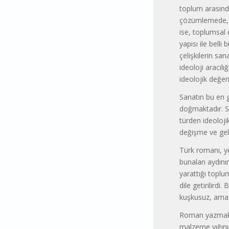
toplum arasındak
çözümlemede, ta
ise, toplumsal 
yapısı ile bell
çelişkilerin sa
ideoloji aracılı
ideolojik değer
Sanatın bu en g
doğmaktadır. Sı
türden ideoloji
değişme ve gel
Türk romanı, ye
bunalan aydını
yarattığı toplu
dile getirilird
kuşkusuz, ama k
Roman yazmak, 
malzeme yığının