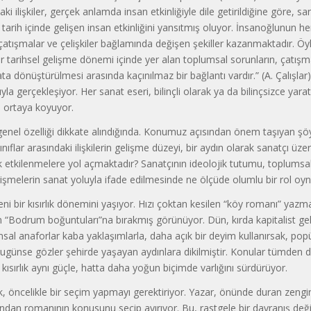
i ilişkiler, gerçek anlamda insan etkinliğiyle dile getirildiğine göre, sa
rih içinde gelişen insan etkinliğini yansıtmış oluyor. İnsanoğlunun her 
çatışmalar ve çelişkiler bağlamında değişen şekiller kazanmaktadır. Öy
i bir tarihsel gelişme dönemi içinde yer alan toplumsal sorunların, çatış
nata dönüştürülmesi arasında kaçınılmaz bir bağlantı vardır.” (A. Çalışlar
ğıyla gerçekleşiyor. Her sanat eseri, bilinçli olarak ya da bilinçsizce yarat
i ortaya koyuyor.
enel özelliği dikkate alındığında. Konumuz açısından önem taşıyan şöy
nıflar arasındaki ilişkilerin gelişme düzeyi, bir aydın olarak sanatçı üze
k etkilenmelere yol açmaktadır? Sanatçının ideolojik tutumu, toplumsa
işmelerin sanat yoluyla ifade edilmesinde ne ölçüde olumlu bir rol oy
ni bir kısırlık dönemini yaşıyor. Hızı çoktan kesilen “köy romanı” yazma 
n “Bodrum boğuntuları”na bırakmış görünüyor. Dün, kırda kapitalist ge
msal anaforlar kaba yaklaşımlarla, daha açık bir deyim kullanırsak, popül
i. Bugünse gözler şehirde yaşayan aydınlara dikilmiştir. Konular tümden d
ısırlık aynı güçle, hatta daha yoğun biçimde varlığını sürdürüyor.
öncelikle bir seçim yapmayı gerektiriyor. Yazar, önünde duran zengi
dan romanının konusunu seçip ayırıyor. Bu, rastgele bir davranış değild