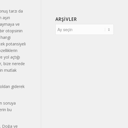
onuş tarzı da
 aşırı
ARŞIVLER
 saymaya ve
 bir otopsinin
 hangi
çek potansiyeli
elliklerin
 yol açtığı
r, bize nerede
in mutlak
yoldan giderek
an soruya
erin bu
r. Doğa ve