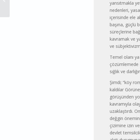
yansıtmakla yet
Başladı Mı? – Ayşe TANSEVER
nedenleri, yasa
içerisinde ele 
başına, güçlü b
süreçlerine bağım
kavramak ve ya
ve sübjektivizm
Temel olanı ya 
çözümlemede der
sığlık ve darlığ
Şimdi; “köy rom
kaldılar Görüne
görüşünden yoks
kavramıyla olay
uzaklaştırdı. 
değgin önemini
çizimine izin ve
devlet temsilci
aleti durumuna 