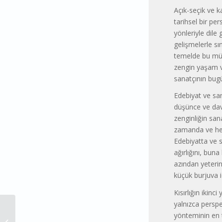
Açık-seçik ve k
tarihsel bir pe
yönleriyle dile
gelişmelerle sı
temelde bu müz
zengin yaşam ve
sanatçının bug
Edebiyat ve san
düşünce ve davr
zenginliğin san
zamanda ve heps
Edebiyatta ve s
ağırlığını, bun
azından yeteri
küçük burjuva i
Kısırlığın ikinc
yalnızca perspe
yönteminin en te
Avrupa Halk Hareketleri: Geri Sayım