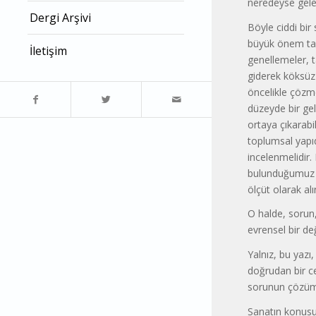
neredeyse gelen
Dergi Arşivi
Böyle ciddi bi
büyük önem taş
İletişim
genellemeler, t
giderek köksüz a
öncelikle çözm
düzeyde bir gel
ortaya çıkarabi
toplumsal yapı
incelenmelidir.
bulunduğumuz k
ölçüt olarak al
O halde, sorun,
evrensel bir de
Yalnız, bu yazı
doğrudan bir c
sorunun çözümü
Sanatın konusu,