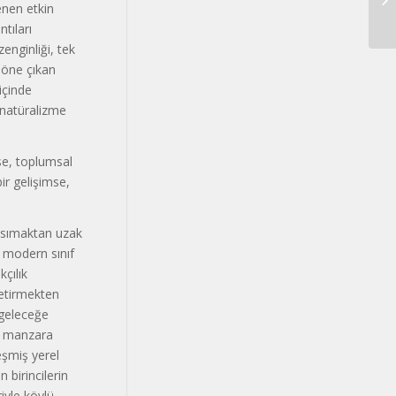
enen etkin
tıları
enginliği, tek
n öne çıkan
 içinde
 natüralizme
yse, toplumsal
ir gelişimse,
ansımaktan uzak
r modern sınıf
çılık
getirmekten
 geleceğe
al manzara
leşmiş yerel
 birincilerin
iyle köylü