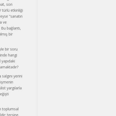
nat, son
türlü etkinliği
leyse “sanatın
ma ve
) Bu bağlantı,
ılmış bir
le bir soru
rinde hangi
l yapıdaki
namaktadır?
salgını yerini
lişmenin
ist yargılarla
eğişti
n toplumsal
ir; tersine,