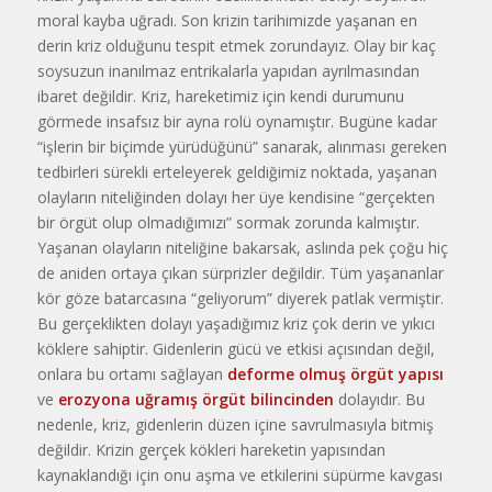
moral kayba uğradı. Son krizin tarihimizde yaşa­nan en
derin kriz olduğunu tespit etmek zorundayız. Olay bir kaç
soysu­zun inanılmaz entrikalarla yapıdan ayrılmasından
ibaret değildir. Kriz, hareketimiz için kendi durumunu
görmede insafsız bir ayna rolü oyna­mıştır. Bugüne kadar
“işlerin bir bi­çimde yürüdüğünü” sanarak, alınma­sı gereken
tedbirleri sürekli erteleye­rek geldiğimiz noktada, yaşanan
o­layların niteliğinden dolayı her üye kendisine “gerçekten
bir örgüt olup olmadığımızı” sormak zorunda kal­mıştır.
Yaşanan olayların niteliğine bakarsak, aslında pek çoğu hiç
de a­niden ortaya çıkan sürprizler değil­dir. Tüm yaşananlar
kör göze batarcasına “geliyorum” diyerek patlak vermiştir.
Bu gerçeklikten dolayı ya­şadığımız kriz çok derin ve yıkıcı
köklere sahiptir. Gidenlerin gücü ve etkisi açısından değil,
onlara bu or­tamı sağlayan
deforme olmuş örgüt yapısı
ve
erozyona uğramış örgüt bilincinden
dolayıdır. Bu
nedenle, kriz, gidenlerin düzen içine savrul­masıyla bitmiş
değildir. Krizin ger­çek kökleri hareketin yapısından
kaynaklandığı için onu aşma ve etki­lerini süpürme kavgası