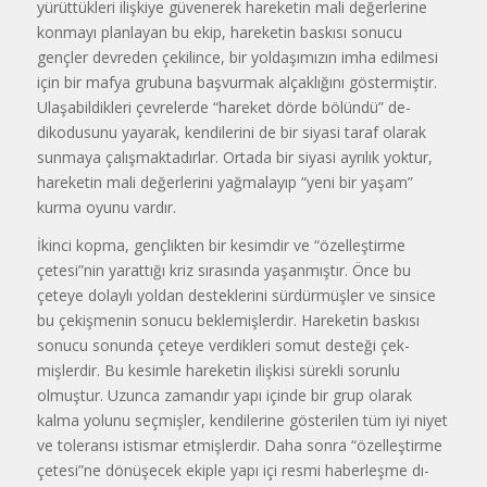
yürüttükleri ilişkiye güvenerek hareketin mali değerlerine
konmayı plan­layan bu ekip, hareketin baskısı so­nucu
gençler devreden çekilince, bir yoldaşımızın imha edilmesi
için bir mafya grubuna başvurmak alçaklığı­nı göstermiştir.
Ulaşabildikleri çevrelerde “hareket dörde bölündü” de­
dikodusunu yayarak, kendilerini de bir siyasi taraf olarak
sunmaya çalışmaktadırlar. Ortada bir siyasi ayrılık yoktur,
hareketin mali değerlerini yağmalayıp “yeni bir yaşam”
kurma oyunu vardır.
İkinci kopma, gençlikten bir ke­simdir ve “özelleştirme
çetesi”nin yarattığı kriz sırasında yaşanmıştır. Önce bu
çeteye dolaylı yoldan des­teklerini sürdürmüşler ve sinsice
bu çekişmenin sonucu beklemişlerdir. Hareketin baskısı
sonucu sonunda çeteye verdikleri somut desteği çek­
mişlerdir. Bu kesimle hareketin iliş­kisi sürekli sorunlu
olmuştur. Uzun­ca zamandır yapı içinde bir grup ola­rak
kalma yolunu seçmişler, kendile­rine gösterilen tüm iyi niyet
ve tole­ransı istismar etmişlerdir. Daha son­ra “özelleştirme
çetesi”ne dönüşecek ekiple yapı içi resmi haberleşme dı­