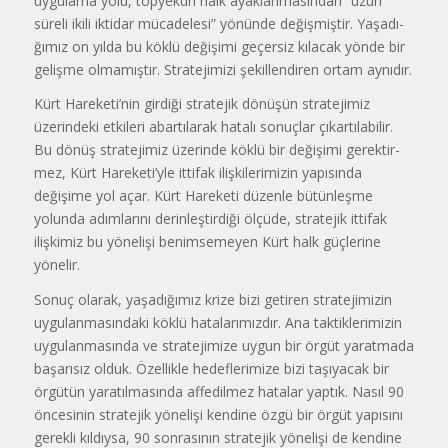
uygulama yolu, topyekûn halk ayaklanmasından “uzun
süreli ikili iktidar müca­delesi” yönünde değişmiştir. Yaşadı­
ğımız on yılda bu köklü değişimi ge­çersiz kılacak yönde bir
gelişme ol­mamıştır. Stratejimizi şekillendiren ortam aynıdır.
Kürt Hareketi’nin girdiği strate­jik dönüşün stratejimiz
üzerindeki etkileri abartılarak hatalı sonuçlar çıkartılabilir.
Bu dönüş stratejimiz ü­zerinde köklü bir değişimi gerektir­
mez, Kürt Hareketi’yle ittifak ilişkilerimizin yapısında
değişime yol a­çar. Kürt Hareketi düzenle bütünleş­me
yolunda adımlarını derinleştirdiği ölçüde, stratejik ittifak
ilişkimiz bu yönelişi benimsemeyen Kürt halk güçlerine
yönelir.
Sonuç olarak, yaşadığımız krize bizi getiren stratejimizin
uygulan­masındaki köklü hatalarımızdır. Ana taktiklerimizin
uygulanmasında ve stratejimize uygun bir örgüt yarat­mada
başarısız olduk. Özellikle hedeflerimize bizi taşıyacak bir
örgü­tün yaratılmasında affedilmez hata­lar yaptık. Nasıl 90
öncesinin strate­jik yönelişi kendine özgü bir örgüt yapısını
gerekli kıldıysa, 90 sonrası­nın stratejik yönelişi de kendine