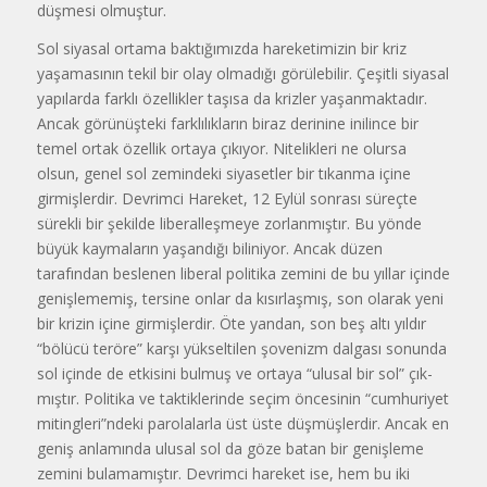
düşmesi olmuştur.
Sol siyasal ortama baktığımızda hareketimizin bir kriz
yaşamasının tekil bir olay olmadığı görülebilir. Çeşitli siyasal
yapılarda farklı özel­likler taşısa da krizler yaşanmakta­dır.
Ancak görünüşteki farklılıkların biraz derinine inilince bir
temel or­tak özellik ortaya çıkıyor. Nitelikleri ne olursa
olsun, genel sol zemindeki siyasetler bir tıkanma içine
girmiş­lerdir. Devrimci Hareket, 12 Eylül sonrası süreçte
sürekli bir şekilde li­beralleşmeye zorlanmıştır. Bu yönde
büyük kaymaların yaşandığı bilini­yor. Ancak düzen
tarafından besle­nen liberal politika zemini de bu yıl­lar içinde
genişlememiş, tersine on­lar da kısırlaşmış, son olarak yeni
bir krizin içine girmişlerdir. Öte yandan, son beş altı yıldır
“bölücü teröre” karşı yükseltilen şovenizm dalgası sonunda
sol içinde de etkisini bul­muş ve ortaya “ulusal bir sol” çık­
mıştır. Politika ve taktiklerinde se­çim öncesinin “cumhuriyet
mitingleri”ndeki parolalarla üst üste düşmüş­lerdir. Ancak en
geniş anlamında u­lusal sol da göze batan bir genişleme
zemini bulamamıştır. Devrimci hare­ket ise, hem bu iki