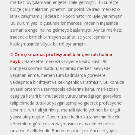
merkezi uygulamaları engeller hale gelmiştir. Bu süreçte
bölge çalışmalarının yönetimi bir politik ve iradi merkez o­
larak çalışmamış, adeta bir koordi­natör rolüyle yetinmiştir.
Bu durum yapı ölçüsünde bir merkezi iradenin inşasında
zamanla engel haline gel­meye başlamıştır. Ayrıca merkezi
i­radedeki bitmek bilmeyen zaaflar ise yerelleşmenin
katılaşmasında büyük bir rol oynamıştır.
2-Öne çıkmama, profesyonel bilinç ve ruh halinin
kaybı:
Hare­kette merkezi seviyede kadro kaybı 90
kongresi sonrası durdurulamamış; merkezi seviyede
yaşanan eri­me, hemen tüm kadrolarda görevlere
yaklaşımda bir ihtiyat ve çekingen­lik yaratmıştır. Bu konuda
siyasal ortamın üzerimizdeki etkilerine kar­şı, merkezden
aşağıya kararlı bir mücadele yürütülemediği için görev­lere
talip olmada tutukluk yaygınlaş­mış ve giderek profesyonel
devrimci ruh hali yitirilmiş, mahalli işlerle ye­tinen bir örgüt
yapısı oluşmuştur. Günümüzde kadro kazanımının ön­ceki
dönemlere göre çok zorlaşması­nın esas nedeni politik
ortamın özellikleridir. Bunun tespitini çok önce­leri yaptık.