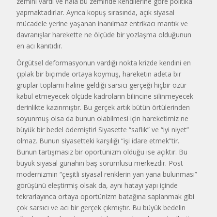
zemini vardı ve hala bu zeminde kendilerine göre politika
yapmaktadırlar. Ayrıca ko­puş sırasında, açık siyasal
mücadele yerine yaşanan inanılmaz entrikacı mantık ve
davranışlar harekette ne ölçüde bir yozlaşma olduğunun
en a­cı kanıtıdır.
Örgütsel deformasyonun vardığı nokta krizde kendini en
çıplak bir bi­çimde ortaya koymuş, hareketin adeta bir
gruplar toplamı haline geldiği sarsıcı gerçeği hiçbir özür
kabul et­meyecek ölçüde kadroların bilincine silinmeyecek
derinlikte kazınmıştır. Bu gerçek artık bütün örtülerinden
soyunmuş olsa da bunun olabilmesi için hareketimiz ne
büyük bir bedel ödemiştir! Siyasette “saflık” ve “iyi niyet”
olmaz. Bunun siyasetteki karşılığı “işi idare etmek”tir.
Bunun tar­tışmasız bir oportünizm olduğu ise açıktır. Bu
büyük siyasal günahın baş sorumlusu merkezdir. Post
modernizmin “çeşitli siyasal renklerin yan yana bulunması”
görüşünü eleştirmiş olsak da, aynı hatayı yapı i­çinde
tekrarlayınca ortaya oportü­nizm batağına saplan­mak gibi
çok sarsıcı ve acı bir gerçek çıkmıştır. Bu büyük bedelin