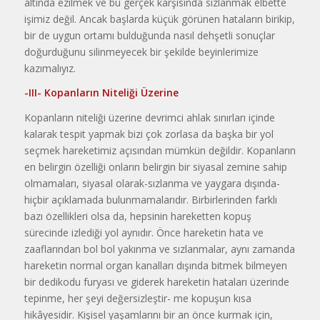
altında ezilmek ve bu gerçek karşı­sında sızlanmak elbette
işi­miz değil. Ancak başlarda küçük görünen hataların birikip,
bir de uygun ortamı bulduğunda nasıl dehşetli sonuçlar
doğurduğunu silin­meyecek bir şekilde beyinlerimize
kazımalıyız.
-III-
Kopanların Niteliği Üzerine
Kopanların niteliği üzerine dev­rimci ahlak sınırları içinde
kalarak tespit yapmak bizi çok zorlasa da başka bir yol
seçmek hareketimiz a­çısından mümkün değildir. Kopanla­rın
en belirgin özelliği onların belir­gin bir siyasal zemine sahip
olma­maları, siyasal olarak-sızlanma ve yaygara dışında-
hiçbir açıklamada bulunmamalarıdır. Birbirlerinden farklı
bazı özellikleri olsa da, hepsi­nin hareketten kopuş
sürecinde izle­diği yol aynıdır. Önce hareketin hata ve
zaaflarından bol bol yakınma ve sızlanmalar, aynı zamanda
hareketin normal organ kanalları dışında bit­mek bilmeyen
bir dedikodu furyası ve giderek hareketin hataları üzerin­de
tepinme, her şeyi değersizleştir- me kopuşun kısa
hikâyesidir. Kişisel yaşamlarını bir an önce kurmak için,