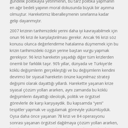
gündelik poli­tikayla yetinmenin, bu tarz politika yapmanın
en ağır bedeli yapının moral doku­sunda büyük bir aşınma
ol­muştur. Hareketimiz libe­ralleşmenin sınırlarına ka­dar
gelip dayanmıştır.
2007 krizinin tarihi­mizdeki yerini daha iyi kavrayabilmek için
onun 96 krizi ile karşılaştırılma­sı gerekir. Ancak 96 krizi söz
konusu olunca değerlendirme hatalarına düşmemek için bu
krizin tarihimizdeki özgün yerine baştan vurgu yapmak
gerekiyor. 96 krizi ha­reketin yaşadığı diğer tüm krizlerden
önemli bir farklılık taşır. 90’lı yıllar, dünyada ve Türkiye’de
köklü deği­şimlerin gerçekleştiği ve bu deği­şimlerin kendini
devrimci bir siyasal hareketin önüne kaçınılmaz strateji
değişimi olarak dayattığı yıllardı. Harekette yaşanan krize
siyasal çö­züm yolları ararken, aynı zamanda bu köklü
değişimlerin dayattığı ide­olojik, politik ve örgütsel
görevlerle de karşı karşıyaydık. Bu kapsamda “yeni”
tespitler yapmak ve uygula­mak göreviyle yükümlüydük.
Oysa daha önce yaşanan 78 krizi ve 84 o­perasyonu
sonrası yaşanan örgütsel dağılmaya çözüm yolları ararken,