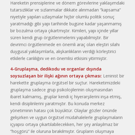
Hareke­tin prensiplerine ve dönem görevle­rine yaklaşımdaki
tutarsızlıklar ve sızlanmalar dikkate alınmadan “kap­sama”
niyetiyle yapılan uzlaşmalar hiçbir olumlu politik sonuç
yaratma­dığı gibi yapı tarihinde bugüne kadar yaşanmamış
bir bozulma ortaya çı­kartmıştır. Kimi­leri, yapı içinde yıllar
süren kendi grup örgütlenme­lerini yapabilmiş­tir. Bir
devrimci örgütlenmede en önemli araç olan eleştiri silahı
duy­gusal yaklaşımlar­la, alışkanlıkların verdiği körleştirici
etkilerle canlılığını ve en önemlisi etkisini yitirmiştir.
4-Gruplaşma, dedikodu ve
or­ganlar
dışında
soysuzlaşan bir iliş­ki ağının ortaya çıkması:
Leninist bir
harekette gruplaşma örgütsel bir suçtur. Hareketimizdeki
gruplaşma sadece grup psikolojilerinin oluşmasından
ibaret kalmamış, gruplar ken­di iç hiyerarşilerini inşa etmiş,
kendi disiplinlerini yaratmıştır. Bu konuda merkez
yönetiminin hatası çok bü­yüktür. Olaylar gözler önünde
geli­şirken ve uygun örgütsel müdahale­lerle gruplaşmaların
içyapısı ortaya çıkartılabilecekken, her şey anlaşıl­maz bir
“hoşgörü” ile oluruna bıra­kılmıştır. Grupların oluşmaya