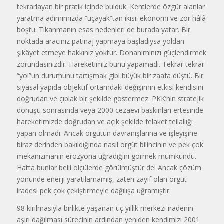
tekrarla­yan bir pratik içinde bulduk. Kent­lerde özgür alanlar
yaratma adımımızda “üçayak”tan ikisi: ekonomi ve zor hâlâ
boştu. Tıkanmanın esas nedenleri de burada yatar. Bir
noktada aracınız patinaj yapmaya başla­dıysa yoldan
şikâyet etmeye hakkı­nız yoktur. Donanımınızı güçlendirmek
zorundasınızdır. Hareketimiz bunu yapamadı. Tekrar tekrar
“yol”un durumunu tartışmak gibi büyük bir zaafa düştü. Bir
siyasal yapıda objektif ortamdaki değişimin etkisi kendisini
doğrudan ve çıplak bir şekilde göstermez. PKK’nin stra­tejik
dönüşü sonrasında veya 2000 cezaevi baskınları ertesinde
hareke­timizde doğrudan ve açık şekilde fe­laket tellallığı
yapan olmadı. Ancak örgütün davranışlarına ve işleyişine
biraz derinden bakıldığında nasıl ör­güt bilincinin ve pek çok
mekaniz­manın erozyona uğradığını görmek mümkündü.
Hatta bunlar belli ölçü­lerde görülmüştür de! Ancak çözüm
yönünde enerji yaratılamamış, zaten zayıf olan örgüt
iradesi pek çok çe­kiştirmeyle dağılışa uğramıştır.
98 kırılmasıyla birlikte yaşanan üç yıllık merkezi iradenin
aşırı da­ğılması sürecinin ardından yeniden kendimizi 2001