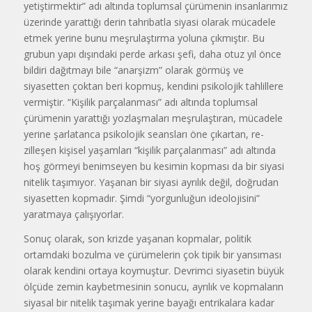
yetiştirmektir” adı altında toplumsal çürümenin insan­larımız
üzerinde yarattığı derin tah­ribatla siyasi olarak mücadele
etmek yerine bunu meşrulaştırma yoluna çıkmıştır. Bu
grubun yapı dışındaki perde arkası şefi, daha otuz yıl önce
bildiri dağıtmayı bile “anarşizm” o­larak görmüş ve
siyasetten çoktan beri kopmuş, kendini psikolojik tah­lillere
vermiştir. “Kişilik parçalan­ması” adı altında toplumsal
çürüme­nin yarattığı yozlaşmaları meşrulaş­tıran, mücadele
yerine şarlatanca psikolojik seansları öne çıkartan, re­
zilleşen kişisel yaşamları “kişilik parçalanması” adı altında
hoş gör­meyi benimseyen bu kesimin kop­ması da bir siyasi
nitelik taşımıyor. Yaşanan bir siyasi ayrılık değil, doğ­rudan
siyasetten kopmadır. Şimdi “yorgunluğun ideolojisini”
yaratma­ya çalışıyorlar.
Sonuç olarak, son krizde yaşa­nan kopmalar, politik
ortamdaki bo­zulma ve çürümelerin çok tipik bir yansıması
olarak kendini ortaya koy­muştur. Devrimci siyasetin büyük
ölçüde zemin kaybetmesinin sonucu, ayrılık ve kopmaların
siyasal bir ni­telik taşımak yerine bayağı entrika­lara kadar