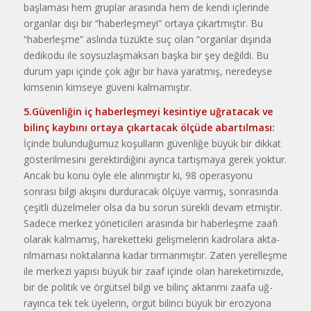
başla­ması hem gruplar arasında hem de kendi içlerinde
organlar dışı bir “haberleşmeyi” ortaya çıkartmıştır. Bu
“haberleşme” aslında tüzükte suç o­lan “organlar dışında
dedikodu ile soysuzlaşmaksan başka bir şey de­ğildi. Bu
durum yapı içinde çok ağır bir hava yaratmış, neredeyse
kimse­nin kimseye güveni kalmamıştır.
5.Güvenliğin iç haberleşmeyi kesintiye uğratacak ve
bilinç kay­bını ortaya çıkartacak ölçüde abartılması:
İçinde bulunduğumuz koşulların güvenliğe büyük bir dik­kat
gösterilmesini gerektirdiğini ay­rıca tartışmaya gerek yoktur.
Ancak bu konu öyle ele alınmıştır ki, 98 o­perasyonu
sonrası bilgi akışını dur­duracak ölçüye varmış, sonrasında
çeşitli düzelmeler olsa da bu sorun sürekli devam etmiştir.
Sadece mer­kez yöneticileri arasında bir haber­leşme zaafı
olarak kalmamış, hare­ketteki gelişmelerin kadrolara akta­
rılmaması noktalarına kadar tırmanmıştır. Zaten yerelleşme
ile merkezi yapısı büyük bir zaaf içinde olan ha­reketimizde,
bir de politik ve örgüt­sel bilgi ve bilinç aktarımı zaafa uğ­
rayınca tek tek üyelerin, örgüt bilin­ci büyük bir erozyona