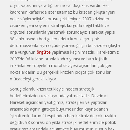
örgüt yapısının ya­rattığı bir moral düşüklük vardır. Her
kadronun kafasında ister istemez bu krizden çıkışta “yeni
neler söyleme­liyiz” sorusu şekilleniyor. 2007 krizinden
çıkarken yeni söylemi strate­jik kurguda değil taktik ve
örgütsel sorunlarda yaratmak zorundayız. Hareket yapısı
98 kırılmasında beri gelen adeta kronikleşmiş bir
deformasyonla aşırı ölçüde yıprandığı i­çin bu krizden çıkışta
ana vurgunun
örgüte
yapılması kaçınılmazdır. Ha­reketimiz
2007’de 96 krizine oranla kadro yapısı ve bazı lojistik
imkân­lar ve topyekûn moral seviyesi açı­sından çok geri
noktalardadır. Bu gerçeklik krizden çıkışta çok zorlu bir
mücadeleyi gerekli kılıyor.
Sonuç olarak, krizin tetikleyici nedeni stratejik
hedeflerimizden u­zaklaşmada yatmaktadır. Devrimci
Hareket açısından yaptığımız, stratejileri ve yaptıkları
arasındaki açının gittikçe büyümesinden kaynaklanan
“şizofrenik durum” tespitinden hare­ketimiz de çok uzakta
değildir. 98 sonrası on yılda stratejik hedefleri­mizle politik
pratiğimiz arasındaki açı gittikçe büyümüştür. Bunun be­