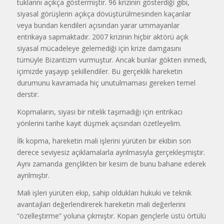
tuklarını açıkça göstermiştir. 96 kri­zinin gösterdiği gibi,
siyasal görüş­lerin açıkça dövüştürülmesinden ka­çanlar
veya bundan kendileri açısından yarar ummayanlar
entrikaya sapmaktadır. 2007 krizinin hiçbir ak­törü açık
siyasal mücadeleye gele­mediği için krize damgasını
tümüyle Bizantizm vurmuştur. Ancak bunlar gökten inmedi,
içimizde yaşayıp şe­killendiler. Bu gerçeklik hareketin
durumunu kavramada hiç unutulmaması gereken temel
derstir.
Kopmaların, siyasi bir nitelik ta­şımadığı için entrikacı
yönlerini tari­he kayıt düşmek açısından özetleyelim.
İlk kopma, ha­reketin mali iş­lerini yürüten bir e­kibin son
derece seviyesiz açıkla­malarla ayrılmasıyla gerçekleşmiş­tir.
Aynı zamanda gençlikten bir ke­sim de bunu bahane ederek
ayrılmış­tır.
Mali işleri yürüten ekip, sahip oldukları hukuki ve teknik
avantajları değerlendirerek hareketin mali değerlerini
“özelleştirme” yoluna çık­mıştır. Kopan gençlerle üstü örtülü