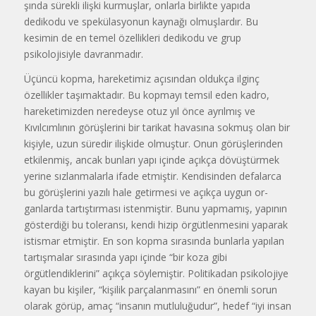
şında sürekli ilişki kurmuşlar, onlar­la birlikte yapıda
dedikodu ve spe­külasyonun kaynağı olmuşlardır. Bu
kesimin de en temel özellikleri dedi­kodu ve grup
psikolojisiyle davran­madır.
Üçüncü kopma, hareketimiz açı­sından oldukça ilginç
özellikler taşı­maktadır. Bu kopmayı temsil eden kadro,
hareketimizden neredeyse o­tuz yıl önce ayrılmış ve
Kıvılcımlı­nın görüşlerini bir tarikat havasına sokmuş olan bir
kişiyle, uzun süredir ilişkide olmuştur. Onun görüşlerin­den
etkilenmiş, ancak bunları yapı içinde açıkça dövüştürmek
yerine sızlanmalarla ifade etmiştir. Kendi­sinden defalarca
bu görüşlerini yazı­lı hale getirmesi ve açıkça uygun or­
ganlarda tartıştırması istenmiştir. Bunu yapmamış, yapının
gösterdiği bu toleransı, kendi hizip örgütlenme­sini yaparak
istismar etmiştir. En son kopma sırasında bunlarla yapılan
tartışmalar sırasında yapı içinde “bir koza gibi
örgütlendiklerini” açıkça söylemiştir. Politikadan psikolojiye
kayan bu kişiler, “kişilik parçalan­masını” en önemli sorun
olarak gö­rüp, amaç “insanın mutluluğudur”, hedef “iyi insan