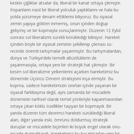
keskin çığ­lıklar atsalar da, liberal bir kanat or­taya çıkmıştır.
Kopanların nasıl bir liberal yolculuk yaptıklarını ve hala bu
yolda yürümeye devam ettiklerini biliyoruz. Bu siyasal
zemin yapıya gökten inmemiş, onun içinden doğup
gelişmiş ve bir kopmayla sonuçlanmıştır. Düzenin 12 Eylül
sonrası sol liberalizmi sürekli körüklediği bili­niyor. Hareket
içinden böyle bir si­yasal zeminin şekillenip çıkması sü­
recinde önemli tartışmalar yaşanmıştır. Bu tartışmalardan,
dünya ve Türkiye’deki temelli altüstlüklerin de
yaşanmasıyla, ortaya yeni bir strate­jik hat çıkmıştır. Bir
kesim sol liberalizme yelkenlerini açarken hareke­timiz bu
dönemde Üçüncü Dönem stratejisini inşa etmiştir. Bu
kopma, sadece hareketimizin sınırları içinde yaşanan bir
siyasal farklılaşma de­ğil, aynı zamanda bir mücadele
döneminin tarihsel olarak temel yönle­riyle kapanmasından
ortaya çıkan köklü özellikler taşıyan bir kopmay­dı. Bir
yanda düzenin tüm devrimci hareketi sürüklediği liberal
alan, di­ğer yanda eski, ömrünü doldurmuş stratejik
duruşlar ve mücadele bi­çimleri iki büyük engel olarak önü­
müzde durmaktaydı. Hareketimiz bu kuşatmadan yeni bir