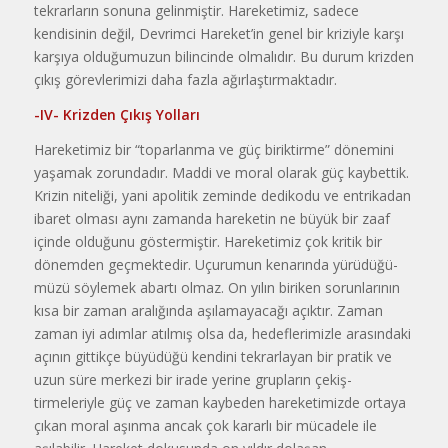
tekrarların sonuna gelinmiştir. Hare­ketimiz, sadece
kendisinin değil, Devrimci Hareket’in genel bir kri­ziyle karşı
karşıya olduğumuzun bi­lincinde olmalıdır. Bu durum kriz­den
çıkış görevlerimizi daha fazla a­ğırlaştırmaktadır.
-IV-
Krizden Çıkış Yolları
Hareketimiz bir “toparlanma ve güç biriktirme” dönemini
yaşamak zorundadır. Maddi ve moral olarak güç kaybettik.
Krizin niteliği, yani a­politik zeminde dedikodu ve entrika­dan
ibaret olması aynı zamanda ha­reketin ne büyük bir zaaf
içinde ol­duğunu göstermiştir. Hareketimiz çok kritik bir
dönemden geçmekte­dir. Uçurumun kenarında yürüdüğü­
müzü söylemek abartı olmaz. On yı­lın biriken sorunlarının
kısa bir za­man aralığında aşılamayacağı açık­tır. Zaman
zaman iyi adımlar atılmış olsa da, hedeflerimizle arasındaki
a­çının gittikçe büyüdüğü kendini tek­rarlayan bir pratik ve
uzun süre mer­kezi bir irade yerine grupların çekiş­
tirmeleriyle güç ve zaman kaybeden hareketimizde ortaya
çıkan moral a­şınma ancak çok kararlı bir mücade­le ile