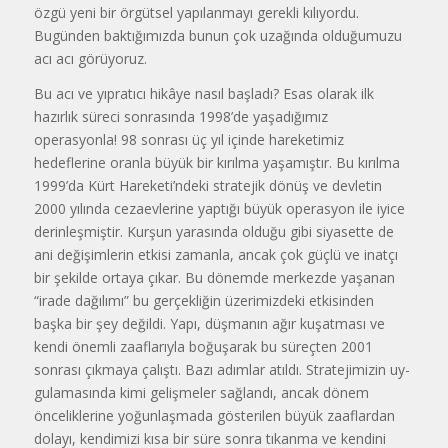
öz­gü yeni bir örgütsel yapılanmayı ge­rekli kılıyordu.
Bugünden baktığı­mızda bunun çok uzağında olduğu­muzu
acı acı görüyoruz.
Bu acı ve yıpratıcı hikâye nasıl başladı? Esas olarak ilk
hazırlık sü­reci sonrasında 1998’de yaşadığımız
operasyonla! 98 sonrası üç yıl içinde hareketimiz
hedeflerine oranla bü­yük bir kırılma yaşamıştır. Bu kırıl­ma
1999’da Kürt Hareketi’ndeki stratejik dönüş ve devletin
2000 yı­lında cezaevlerine yaptığı büyük o­perasyon ile iyice
derinleşmiştir. Kurşun yarasında olduğu gibi siya­sette de
ani değişimlerin etkisi za­manla, ancak çok güçlü ve inatçı
bir şekilde ortaya çıkar. Bu dönemde merkezde yaşanan
“irade dağılımı” bu gerçekliğin üzerimizdeki etkisin­den
başka bir şey değildi. Yapı, düş­manın ağır kuşatması ve
kendi ö­nemli zaaflarıyla boğuşarak bu süreçten 2001
sonrası çıkmaya çalıştı. Bazı adımlar atıldı. Stratejimizin uy­
gulamasında kimi gelişmeler sağlandı, ancak dönem
önceliklerine yo­ğunlaşmada gösterilen büyük zaaf­lardan
dolayı, kendimizi kısa bir süre sonra tıkanma ve kendini