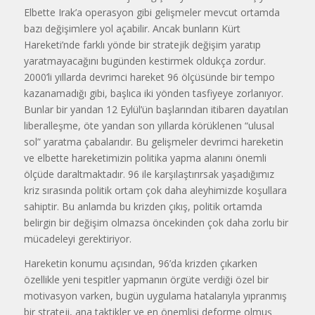
Elbette Irak’a operas­yon gibi gelişmeler mevcut ortamda
bazı değişimlere yol açabilir. Ancak bunların Kürt
Hareketi’nde farklı yönde bir stratejik değişim yaratıp
yaratmayacağını bugünden kestir­mek oldukça zordur.
2000’li yıllarda devrimci hareket 96 ölçüsünde bir tempo
kazanamadığı gibi, başlıca iki yönden tasfiyeye zorlanıyor.
Bunlar bir yandan 12 Eylül’ün başlarından itibaren dayatılan
liberalleşme, öte yandan son yıllarda körüklenen “u­lusal
sol” yaratma çabalarıdır. Bu gelişmeler devrimci hareketin
ve el­bette hareketimizin politika yapma alanını önemli
ölçüde daraltmakta­dır. 96 ile karşılaştırırsak yaşadığı­mız
kriz sırasında politik ortam çok daha aleyhimizde koşullara
sahiptir. Bu anlamda bu krizden çıkış, politik ortamda
belirgin bir değişim olmaz­sa öncekinden çok daha zorlu bir
mücadeleyi gerektiriyor.
Hareketin konumu açısından, 96’da krizden çıkarken
özellikle ye­ni tespitler yapmanın örgüte verdiği özel bir
motivasyon varken, bugün uygulama hatalarıyla yıpranmış
bir strateji, ana taktikler ve en önemlisi deforme olmuş