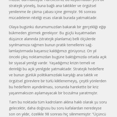
stratejik yöne­liş, buna bağlı ana taktikler ve örgüt­sel
yenilenme ile çıkma çabası içine girmiştir. 96 sonrası
mücadelenin ni­teliği esas olarak burada yatmakta­dır.
Olaya bugünkü durumumuzdan bakarak bir gerçekliği eğip
bükme­den görmek gerekiyor: Bu güçlü kuşatmadan
düşünce alanında (stratejik planlama) belli öl­çülerde
sıyrılmamıza rağmen bunun pratik temellerini sağ­
lamlaştırmada başarısız kal­dığımızı görüyoruz. On yıl
önceki çıkış noktamızdan bu­güne baktığımızda ortada a­çık
bir siyasal yenilgi vardır. Yaşadığımız krizin temeli ve
derinliği bu açık yenilgide yatmaktadır. Stratejik hedef­lere
ve bunun günlük politi­kamızdaki karşılığı ana tak­tik ve
örgütsel görevlere bir türlü kilitlenemeyiş, çeşitli yönlerden
bu hedeflerin aşındırılması, sonunda harekette bir kriz
yaşanmaksızın aşıla­mayacak bir bozulma yarat­mıştır.
Tam bu noktada tüm kad­roların aklına haklı olarak şu soru
gelecektir, daha doğrusu bu so­ru kafalardan neredeyse
son on yıl­dır, özelikle 98 sonrası hiç silinme­miştir: “Üçüncü