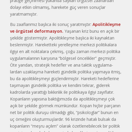
pratiğe geçirilmesi yukarıda sayılan örgütsel zaaflardan
dolayı etkin olmamış, harekete güç veren sonuçlar
yaratmamıştır.
Bu zaaflarımız başlıca iki sonuç yaratmıştır:
Apolitikleşme
ve ör­gütsel deformasyon.
Yaşanan kriz bunu en açık bir
şekilde göstermiştir. Apolitikleşme başlıca iki kaynaktan
beslenmiştir. Hareketteki yerelleşme merkezi politikalara
ilgiyi en alt noktalara çekmiş, çoğu zaman mer­kezi politika
uygulamalarının karşı­sına “bölgesel öncelikler” geçmiştir.
Öte yandan, stratejik hedefler ve ana taktik uygulama­
lardan uzaklaşma hareketi gündelik politika yapmaya itmiş,
bu da apolitikleşmeyi güçlen­dirmiştir. Hareketi hedeflerine
taşı­mayan gündelik politika ve kendi­ni tekrar, giderek
kadrolarda yarattı­ğı bıkkınlık ile politikaya ilgiyi za­yıflatır.
Kopanların yapısına baktığımızda da apolitikleşmeyi çok
açık bir şekilde görmek mümkündür. Ko­pan hiçbir parçanın
net bir politik duruşu olmadığı gibi, “psikologlar” bunun en
uç örneğini oluşturmuşlar­dır. 96 krizinde hatalı bulsak da
kopanların “meşru açılım” olarak özet­lenebilecek bir politik