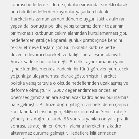
sonrası hedeflere ki­litleme çabaları sırasında, sürekli o­larak
ana taktik hedeflerden kayma­lar yaşarken bulduk.
Hareketimiz za­man zaman döneme uygun taktik atılımlar
yapsa da, sonuçta politika ya­pış tarzımız demir tozlarının
bir mıknatıs kutbunun çekim alanından kurtulamaması gibi,
hedeflerden git­tikçe koparak günlük pratik içinde kendini
tekrar etmeye başlamıştır. Bu mıknatıs kutbu elbette
düzenin devrimci hareketi zorladığı liberal­leşme alanıydı.
Ancak sadece bu ka­dar değil. Bu etki, aynı zamanda ya­pı
içinde kendini, merkezi iradenin bir türlü görevleri yürüte­cek
yoğunluğa ulaşamama­sı olarak göstermiştir. Ha­reket,
politika yapış tarzıy­la o ölçüde hedeflerinden uzaklaşmış ve
deforme ol­muştur ki, 2007 değerlen­dirmesi öncesi en
önemsediğimiz alanlara aktarıla­cak kadro adayı bulunamaz
hale gelmiştir. Bir krize doğru gittiğimizin belki de en çarpıcı
kanıtlarından bi­risi bu gerçekliğimiz ol­muştur. Yeni stratejik
yö­nelişimiz doğrultusunda 96 sonrası yapılan on yıllık pratik
sonrası, stratejinin en önemli alanına hareketi­miz kadro
aktaramaz duru­ma gelmiştir. Hedeflere ki­litlenmeden