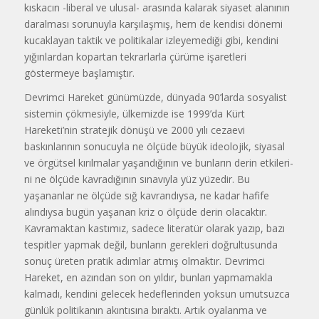
kıskacın -liberal ve ulusal- arasında kalarak siyaset a­lanının
daralması sorunuyla karşılaş­mış, hem de ken­disi dönemi
ku­caklayan taktik ve politikalar izleyemediği gibi, ken­dini
yığınlardan kopartan tekrar­larla çürüme işa­retleri
göstermeye başlamıştır.
Devrimci Hareket günümüzde, dünyada 90’larda sosyalist
sistemin çökmesiyle, ülkemizde ise 1999’da Kürt
Hareketi’nin stratejik dönüşü ve 2000 yılı cezaevi
baskınlarının sonucuyla ne ölçüde büyük ideolo­jik, siyasal
ve örgütsel kırılmalar ya­şandığının ve bunların derin etkileri­
ni ne ölçüde kavradığının sınavıyla yüz yüzedir. Bu
yaşananlar ne ölçü­de sığ kavrandıysa, ne kadar hafife
alındıysa bugün yaşanan kriz o ölçü­de derin olacaktır.
Kavramaktan kas­tımız, sadece literatür olarak yazıp, bazı
tespitler yapmak değil, bunların gerekleri doğrultusunda
sonuç üre­ten pratik adımlar atmış olmaktır. Devrimci
Hareket, en azından son on yıldır, bunları yapmamakla
kalmadı, kendini gelecek hedeflerinden yok­sun umutsuzca
günlük politikanın a­kıntısına bıraktı. Artık oyalanma ve