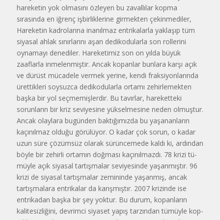
hareketin yok olmasını özleyen bu zavallılar kopma
sırasında en iğrenç işbirliklerine girmekten çekinmedi­ler,
Hareketin kadrolarına inanılmaz entrikalarla yaklaşıp tüm
siyasal ah­lak sınırlarını aşan dedikodularla son rollerini
oynamayı de­nediler. Hareketimiz son on yılda büyük
zaaflarla inmelenmiştir. Ancak kopanlar bunlara karşı açık
ve dürüst mücadele vermek yerine, ken­di fraksiyonlarında
ürettikleri soy­suzca dedikodularla ortamı zehirlemekten
başka bir yol seçmemişlerdir. Bu tavırlar, hareketteki
sorunla­rın bir kriz seviyesine yükselmesine neden olmuştur.
Ancak olaylara bu­günden baktığımızda bu yaşananla­rın
kaçınılmaz olduğu görülüyor. O kadar çok sorun, o kadar
uzun süre çözümsüz olarak sürüncemede kaldı ki, ardından
böyle bir zehirli ortamın doğması kaçınılmazdı. 78 krizi tü­
müyle açık siyasal tartışmalar sevi­yesinde yaşanmıştır. 96
krizi de siya­sal tartışmalar zemininde yaşanmış, ancak
tartışmalara entrikalar da ka­rışmıştır. 2007 krizinde ise
entrika­dan başka bir şey yoktur. Bu durum, kopanların
kalitesizliğini, devrimci siyaset yapış tarzından tümüyle kop­