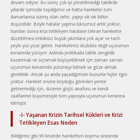
devam edi­yor. Bu süreç çok iyi yönetilmediği takdirde
yıllardır içimizde taşıdığı­mız ve hatta hareketin tüm
damarla­rına sızmış olan zehir, yapıyı sık sık bitkin
düşürebilir. Böyle hatalar yap­ma lüksümüz artık yoktur,
bundan sonra krizi tetikleyen hataların tek­rarı harekette
düzeltilmesi imkânsız büyük yıkımlara yok açar ve tasfi­
yeyle yüz yüze getirir. Hareketimiz düzlükte değil uçurumun
kenarında yürüyor. Aslında politikada taktik zenginlik
kazanmak ve sıçramalı bü­yüyebilmek için zaman zaman
uçu­rumun kenarında yürümeyi bilmek ve göze almak
gereklidir. Ancak şu anda yaşadığımızın bununla hiçbir ilgisi
yoktur. Hareket önüne koydu­ğu görevleri yerine
getiremediği i­çin, düzenin güçlü anaforu ve kendi
zaaflarının büyümesiyle tüm yapı­sıyla uçurumun kenarına
itilmiştir.
-I- Yaşanan Krizin Tarihsel Kökleri ve Krizi
Tetikleyen Esas Neden
Bildiğimiz gibi 96 krizinde hare­ketten kopma sırasında