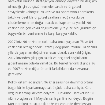
hareketin önünde stratejik yenilen­meyi dayatan bir değişim
olmadığı i­çin bu çözümlemeler taktik ve örgüt­sel
seviyelerde kalmıştır. 78 krizi ve 84 operasyonu hareketin
taktik ve ö­zellikle örgütsel zaaflarını açığa vur­du ve
çözümlemeler de doğal olarak bu kapsamda yapıldı. 96
krizinde ise çok köklü değişimlerle yüz yüze olduğumuz için
topyekûn bir yenilen­me ile karşı karşıya kaldık.
2007 krizi 96 krizinden çok, da­ha önce yaşanan 78 ve 84
krizlerinin niteliğindedir. Strateji değişimini zorunlu kılan 90’lı
yıllarda yaşanan de­ğişimler esas olarak aynı kaldığı i­çin,
2007 krizinden çıkış için taktik ve örgütsel boşlukların
giderilmesi­ne odaklanılmalıdır. Bu temel farklı­lık dışında 96
ve 2007 krizinin diğer önemli farklılıklarını da kavramak
gerekiyor.
Politik ortam açısından, 96 krizi sırasında devrimci ortam
bugünkü i­le kıyaslanmayacak ölçüde daha canlıydı. Kürt
özgürlük savaşı de­vam ediyordu. Devrimci Hareket ise 96
ölüm oruçları ve 1 Mayıs’ın canlı gerilimi içindeydi. Bugün
Kürt Ha­reketi 99 stratejik değişimi yönünde derinleşiyor.