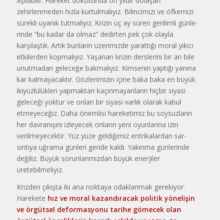
aşılabilir. Hareket dokusunda on yıldır dolaşan
zehirlenmeden hız­la kurtulmalıyız. Bilincimizi ve öf­kemizi
sürekli uyanık tutmalıyız. Krizin üç ay süren gerilimli günle­
rinde “bu kadar da olmaz” dedirten pek çok olayla
karşılaştık. Artık bun­ların üzerimizde yarattığı moral yı­kıcı
etkilerden kopmalıyız. Yaşanan krizin derslerini bir an bile
unutma­dan geleceğe bakmalıyız. Kimsenin yaptığı yanına
kar kalmayacaktır. Gözlerimizin içine baka baka en bü­yük
ikiyüzlülükleri yapmaktan ka­çınmayanların hiçbir siyasi
geleceği yoktur ve onları bir siyasi varlık ola­rak kabul
etmeyeceğiz. Daha önem­lisi hareketimiz bu soysuzların
her davranışını izleyecek onların yeni oyunlarına izin
verilmeyecektir. Yüz yüze geldiğimiz entrikalardan sar­
sıntıya uğrama günleri geride kaldı. Yakınma günlerinde
değiliz. Büyük sorunlarımızdan büyük enerjiler
üretebilmeliyiz.
Krizden çıkışta iki ana noktaya odaklanmak gerekiyor.
Harekete
hız ve moral kazandıracak politik yö­nelişin
ve örgütsel deformasyonu tarihe gömecek olan