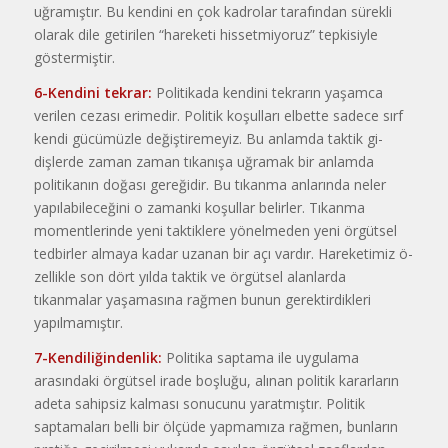
uğramıştır. Bu kendini en çok kadrolar tarafından sürekli
olarak dile getirilen “hareke­ti hissetmiyoruz” tepkisiyle
göster­miştir.
6-Kendini tekrar:
Politikada kendini tekrarın yaşamca
verilen ce­zası erimedir. Politik koşulları elbet­te sadece sırf
kendi gücümüzle değiştiremeyiz. Bu anlamda taktik gi­
dişlerde zaman zaman tıkanışa uğra­mak bir anlamda
politikanın doğası gereğidir. Bu tıkanma anlarında ne­ler
yapılabileceğini o zamanki ko­şullar belirler. Tıkanma
momentle­rinde yeni taktiklere yönelmeden ye­ni örgütsel
tedbirler almaya kadar u­zanan bir açı vardır. Hareketimiz ö­
zellikle son dört yılda taktik ve ör­gütsel alanlarda
tıkanmalar yaşama­sına rağmen bunun gerektirdikleri
yapılmamıştır.
7-Kendiliğindenlik:
Politika saptama ile uygulama
arasındaki ör­gütsel irade boşluğu, alınan politik kararların
adeta sahipsiz kalması so­nucunu yaratmıştır. Politik
saptama­ları belli bir ölçüde yapmamıza rağ­men, bunların