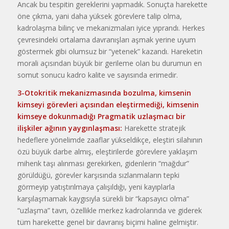
Ancak bu tespitin gerek­lerini yapmadık. Sonuçta harekette
öne çıkma, yani daha yüksek görev­lere talip olma,
kadrolaşma bilinç ve mekanizmaları iyice yıprandı. Her­kes
çevresindeki ortalama davranış­ları aşmak yerine uyum
göstermek gibi olumsuz bir “yetenek” kazandı. Hareketin
morali açısından büyük bir gerileme olan bu durumun en
so­mut sonucu kadro kalite ve sayısında erimedir.
3-Otokritik mekanizmasında bozulma, kimsenin
kimseyi görev­leri açısından eleştirmediği, kimsenin
kimseye dokunmadığı
Prag­matik
uzlaşmacı bir
ilişkiler ağı­nın yaygınlaşması:
Harekette stra­tejik
hedeflere yönelimde zaaflar yükseldikçe, eleştiri silahının
özü büyük darbe almış, eleştirilerde gö­revlere yaklaşım
mihenk taşı alınma­sı gerekirken, gidenlerin “mağdur”
görüldüğü, görevler karşısında sız­lanmaların tepki
görmeyip yatıştırılmaya çalışıldığı, yeni kayıplarla
karşılaşmamak kaygısıyla sürekli bir “kapsayıcı olma”
“uzlaşma” tavrı, ö­zellikle merkez kadrolarında ve gi­derek
tüm harekette genel bir davra­nış biçimi haline gelmiştir.