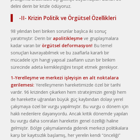
delini derin bir krizle ödüyoruz.
-II- Krizin Politik ve Örgütsel Özellikleri
98 yılından beri biriken sorunlar başlıca iki sonuç
yaratmıştır: Derin bir
apolitikleşme
ve gruplaşmalara
kadar varan bir
örgütsel
deformasyon!
Bu temel
sonuçları kavrayabil­mek ve bu zaaflarla kararlı bir
mücadele için hangi yapısal zaafların u­zun bir birikim
sürecinde adeta kemikleştiğini tespit etmek gerekiyor.
1-Yerelleşme ve merkezi işleyi­şin en alt noktalara
gerilemesi:
Ye­relleşmenin hareketimizde özel bir tarihi
vardır. 96 krizinden çıkarken hem stratejimizin gereği hem
de ha­rekette uğranılan büyük güç kaybın­dan dolayı yerel
çalışmaya özel bir vurgu yapılmıştır. Bu vurgu o dönem için
haklı nedenlere dayanıyordu. Ancak kritik dönemde yapılan
bu vurgu daha sonraları hareketin genel özelliği haline
gelmiştir. Bölge çalış­malarında giderek merkezi politika­lara
karşı bir kayıtsızlık başlamış, her yerelin kendi “önceliği”