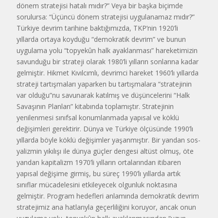
dönem stratejisi ha­talı mıdır?” Veya bir başka biçimde
sorulursa: “Üçüncü dönem stratejisi uygulanamaz mıdır?”
Türkiye dev­rim tarihine baktığımızda, TKP’nin 1920’li
yıllarda ortaya koyduğu “de­mokratik devrim” ve bunun
uygula­ma yolu “topyekûn halk ayaklanma­sı” hareketimizin
savunduğu bir strateji olarak 1980’li yılların sonla­rına kadar
gelmiştir. Hikmet Kıvılcımlı, devrimci hareket 1960’lı yıl­larda
strateji tartışmaları yaparken bu tartışmalara “stratejinin
var olduğu”nu savunarak katılmış ve düşün­celerini “Halk
Savaşının Planları” kitabında toplamıştır. Stratejinin
yenilenmesi sınıfsal konumlanmada yapısal ve köklü
değişimleri gerekti­rir. Dünya ve Türkiye ölçüsünde 1990’lı
yıllarda böyle köklü deği­şimler yaşanmıştır. Bir yandan sos­
yalizmin yıkılışı ile dünya güçler dengesi altüst olmuş, öte
yandan ka­pitalizm 1970’li yılların ortalarından itibaren
yapısal değişime girmiş, bu süreç 1990’lı yıllarda artık
sınıflar mücadelesini etkileyecek olgunluk noktasına
gelmiştir. Program hedef­leri anlamında demokratik devrim
stratejimiz ana hatlarıyla geçerliliği­ni koruyor, ancak onun