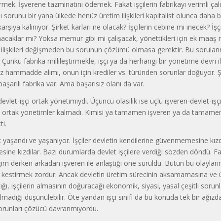
irmek. İşverene tazminatını ödemek. Fakat işçilerin fabrikayı verimli çalı
 sorunu bir yana ülkede henüz üretim ilişkileri kapitalist olunca daha b
karşıya kalınıyor. Şirket karları ne olacak? İşçilerin cebine mi inecek? İşçi
acaklar mı? Yoksa memur gibi mi çalışacak, yönettikleri için ek maaş 
 ilişkileri değişmeden bu sorunun çözümü olmasa gerektir. Bu soruları
 Çünkü fabrika millileştirmekle, işçi ya da herhangi bir yönetime devri i
ez hammadde alımı, onun için krediler vs. türünden sorunlar doğuyor. 
başarılı fabrika var. Ama başarısız olanı da var.
devlet-işçi ortak yönetimiydi. Üçüncü olasılık ise üçlü işveren-devlet-işç
u ortak yönetimler kalmadı. Kimisi ya tamamen işveren ya da tamamen
ti.
eç yaşandı ve yaşanıyor. İşçiler devletin kendilerine güvenmemesine kızd
ne kızdılar. Bazı durumlarda devlet işçilere verdiği sözden döndü. Fab
ğim derken arkadan işveren ile anlaştığı öne sürüldü. Bütün bu olayları
 kestirmek zordur. Ancak devletin üretim sürecinin aksamamasına ve ül
ğı, işçilerin almasının doğuracağı ekonomik, siyasi, yasal çeşitli sorun
madığı düşünülebilir. Öte yandan işçi sınıfı da bu konuda tek bir ağız
orunları çözücü davranmıyordu.