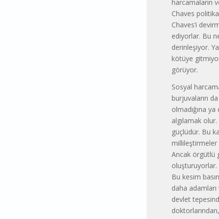
harcamaların v
Chaves politika
Chaves’i devirm
ediyorlar. Bu 
derinleşiyor. Y
kötüye gitmiyo
görüyor.
Sosyal harcamal
burjuvaların da
olmadığına ya 
algılamak olur
güçlüdür. Bu kad
millileştirmeler
Ancak örgütlü g
oluşturuyorlar.
Bu kesim basın
daha adamları v
devlet tepesind
doktorlarından,