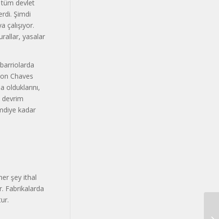
, tüm devlet
rdi. Şimdi
 çalışıyor.
rallar, yasalar
 barriolarda
 Son Chaves
a olduklarını,
n devrim
imdiye kadar
her şey ithal
r. Fabrikalarda
tur.
YA