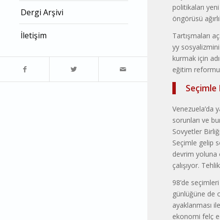
politikaları ye
Dergi Arşivi
öngörüsü ağırlı
İletişim
Tartışmaları aç
yy sosyalizmini
kurmak için adı
eğitim reformu 
Seçimle 
Venezuela’da y
sorunları ve bu
Sovyetler Birli
Seçimle gelip s
devrim yoluna 
çalışıyor. Tehl
98’de seçimler
günlüğüne de ol
ayaklanması ile
ekonomi felç ed