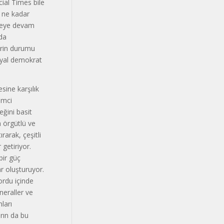
ial Times bile
r ne kadar
rmeye devam
 da
erin durumu
syal demokrat
sine karşılık
imci
ğini basit
 örgütlü ve
rarak, çeşitli
 getiriyor.
bir güç
ar oluşturuyor.
ordu içinde
neraller ve
ları
rın da bu