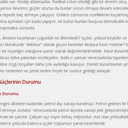
kkı var. Kesilip atılamazlar. Radikal solun istediği gibi bir devrim olsa
ıp yerine devrimci güçler otursa da bunlar sorun olmaya devam edecekle
a tepede baş etmeye çalışıyor. Onların sömürme özelliklerini kuşatmaya
arına açmaları için baskı yapıyor. Ve bütün bunları burjuva demokratik ku
. Yapmakta zorunda.
 iktidara hazırlanan çoğunluk ne âlemdedir? İşçiler, yoksul köylüler ve
i literatürde “deklase” olarak geçen kesimler iktidara hazır mıdırlar?
e bir hazırlığın olduğuna işaret olarak değerlendirilmelidir. Nasıl durumd
ni biraz daha yakından inceleyelim. Belki o zaman Venezuela’da tepede
ine özgü koşulları daha çok aydınlığa kavuşur. Devlet kurumlarının ş
e nedenleri ve şimdi neden böyle bir sürece girildiği anlaşılır.
Güçlerinin Durumu
nın Durumu
gini ülkelerin kaderidir; petrol dışı sanayi kurulmaz. Petrol gelirleri ile 
hal etmeye zorlanır. Venezuela’da petrol dışında sanayi pek gelişmemişti
mak bir şanstır. Çalışan işçi sayısı birkaç milyondur. Asıl olan yoksulluk
inlerce yoksula bakınca işçiler toplumun şanslı kesimleridir.