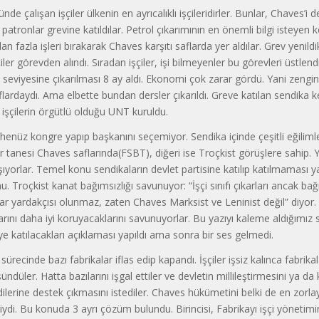
nde çalışan işçiler ülkenin en ayrıcalıklı işçileridirler. Bunlar, Chaves’i 
n patronlar grevine katıldılar. Petrol çıkarımının en önemli bilgi isteyen
dan fazla işleri bırakarak Chaves karşıtı saflarda yer aldılar. Grev yenil
ler görevden alındı. Sıradan işçiler, işi bilmeyenler bu görevleri üstlendi
i seviyesine çıkarılması 8 ay aldı. Ekonomi çok zarar gördü. Yani zengin e
lardaydı. Ama elbette bundan dersler çıkarıldı. Greve katılan sendika ke
 işçilerin örgütlü olduğu UNT kuruldu.
enüz kongre yapıp başkanını seçemiyor. Sendika içinde çeşitli eğilimler
ir tanesi Chaves saflarında(FSBT), diğeri ise Troçkist görüşlere sahip. Yı
ışıyorlar. Temel konu sendikaların devlet partisine katılıp katılmaması 
u. Troçkist kanat bağımsızlığı savunuyor: “İşçi sınıfı çıkarları ancak ba
dar yardakçısı olunmaz, zaten Chaves Marksist ve Leninist değil” diyor.
rlarını daha iyi koruyacaklarını savunuyorlar. Bu yazıyı kaleme aldığımız 
ye katılacakları açıklaması yapıldı ama sonra bir ses gelmedi.
sürecinde bazı fabrikalar iflas edip kapandı. İşçiler işsiz kalınca fabrikal
ündüler. Hatta bazılarını işgal ettiler ve devletin millileştirmesini ya da
ilerine destek çıkmasını istediler. Chaves hükümetini belki de en zorla
iydi. Bu konuda 3 ayrı çözüm bulundu. Birincisi, Fabrikayı işçi yönetim