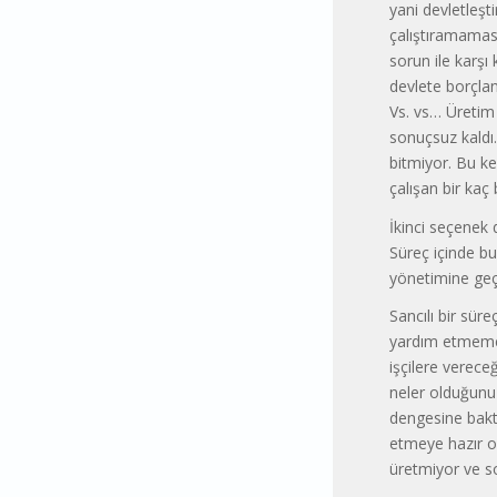
yani devletleşt
çalıştıramaması
sorun ile karşı 
devlete borçlan
Vs. vs… Üretim
sonuçsuz kaldı.
bitmiyor. Bu k
çalışan bir kaç 
İkinci seçenek 
Süreç içinde b
yönetimine geç
Sancılı bir sür
yardım etmemesi
işçilere verece
neler olduğunu
dengesine baktı
etmeye hazır ol
üretmiyor ve s