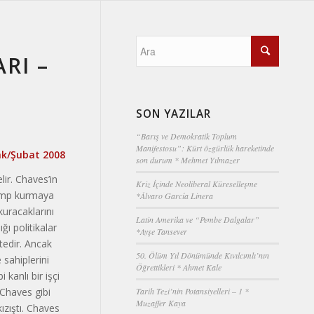
RI –
SON YAZILAR
“Barış ve Demokratik Toplum
Manifestosu”: Kürt özgürlük hareketinde
cak/Şubat 2008
son durum * Mehmet Yılmazer
ir. Chaves’in
Kriz İçinde Neoliberal Küreselleşme
 kamp kurmaya
*Álvaro García Linera
kuracaklarını
Latin Amerika ve “Pembe Dalgalar”
ğı politikalar
*Ayşe Tansever
tedir. Ancak
50. Ölüm Yıl Dönümünde Kıvılcımlı’nın
 sahiplerini
Öğrettikleri * Ahmet Kale
kanlı bir işçi
 Chaves gibi
Tarih Tezi’nin Potansiyelleri – 1 *
Muzaffer Kaya
kızıştı. Chaves