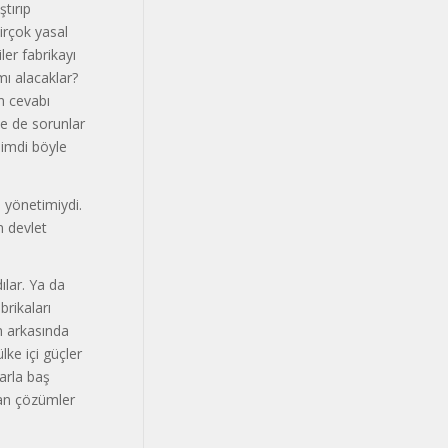
ştırıp
irçok yasal
ler fabrikayı
mı alacaklar?
n cevabı
le de sorunlar
Şimdi böyle
i yönetimiydi.
 devlet
ılar. Ya da
rikaları
n arkasında
ke içi güçler
larla baş
dan çözümler