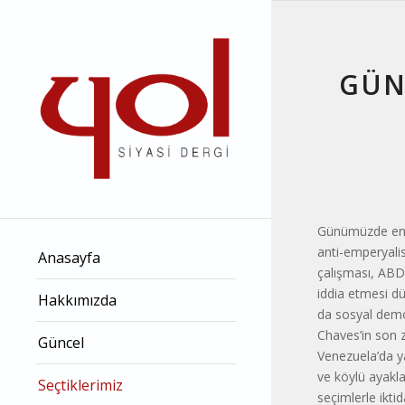
GÜNC
Günümüzde en ço
anti-emperyalis
Anasayfa
çalışması, ABD 
iddia etmesi dü
Hakkımızda
da sosyal demo
Chaves’in son z
Güncel
Venezuela’da ya
ve köylü ayakla
Seçtiklerimiz
seçimlerle iktid