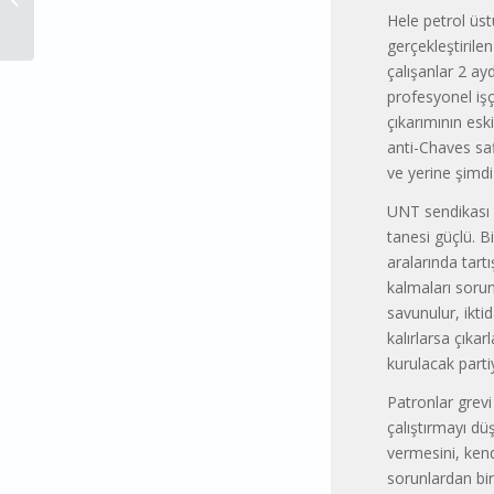
Bakışımız Üzerine… –...
Hele petrol üstü
gerçekleştirile
çalışanlar 2 ay
profesyonel işçi
çıkarımının esk
anti-Chaves saf
ve yerine şimdi
UNT sendikası h
tanesi güçlü. B
aralarında tart
kalmaları sorun
savunulur, ikti
kalırlarsa çıka
kurulacak parti
Patronlar grevi 
çalıştırmayı düş
vermesini, kend
sorunlardan bir