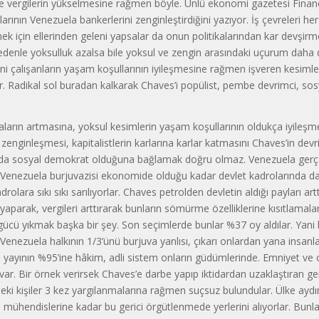
e vergilerin yükselmesine rağmen böyle. Ünlü ekonomi gazetesi Financ
larının Venezuela bankerlerini zenginleştirdiğini yazıyor. İş çevreleri he
ek için ellerinden geleni yapsalar da onun politikalarından kar devşi
nedenle yoksulluk azalsa bile yoksul ve zengin arasındaki uçurum daha
ani çalışanların yaşam koşullarının iyileşmesine rağmen işveren kesiml
r. Radikal sol buradan kalkarak Chaves’i popülist, pembe devrimci, so
arın artmasına, yoksul kesimlerin yaşam koşullarının oldukça iyileşme
 zenginleşmesi, kapitalistlerin karlarına karlar katmasını Chaves’in devr
da sosyal demokrat olduğuna bağlamak doğru olmaz. Venezuela gerçe
. Venezuela burjuvazisi ekonomide olduğu kadar devlet kadrolarında da
rolara sıkı sıkı sarılıyorlar. Chaves petrolden devletin aldığı payları arttı
 yaparak, vergileri arttırarak bunların sömürme özelliklerine kısıtlamalar
ücü yıkmak başka bir şey. Son seçimlerde bunlar %37 oy aldılar. Yani 
 Venezuela halkının 1/3’ünü burjuva yanlısı, çıkarı onlardan yana insanl
 yayının %95’ine hâkim, adli sistem onların güdümlerinde. Emniyet ve 
ar. Bir örnek verirsek Chaves’e darbe yapıp iktidardan uzaklaştıran ge
eki kişiler 3 kez yargılanmalarına rağmen suçsuz bulundular. Ülke aydın
 mühendislerine kadar bu gerici örgütlenmede yerlerini alıyorlar. Bunla