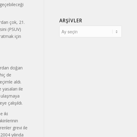
 geçebileceği
ARŞIVLER
ardan çok, 21.
isini (PSUV)
ratmak için
lardan doğan
hiç de
eçimle aldı.
 yasaları ile
a ulaşmaya
e çalışıldı.
 iki
kinlerinin
enler grevi ile
 2004 yılında