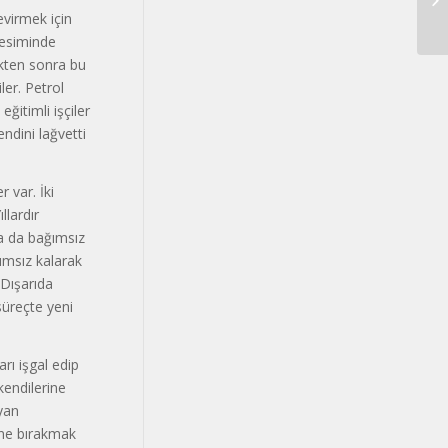
Me
devirmek için
 kesiminde
dikten sonra bu
ler. Petrol
ğitimli işçiler
ndini lağvetti
 var. İki
llardır
ya da bağımsız
ğımsız kalarak
 Dışarıda
süreçte yeni
arı işgal edip
 kendilerine
yan
ine bırakmak