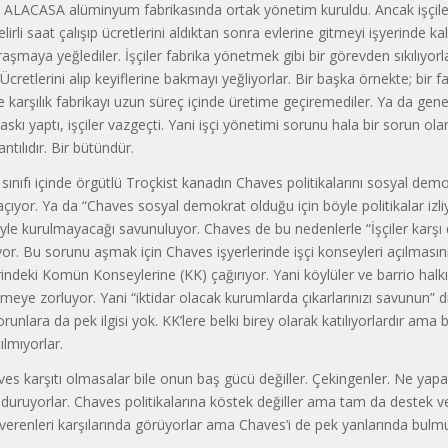
ek: ALACASA alüminyum fabrikasında ortak yönetim kuruldu. Ancak işçi
lirli saat çalışıp ücretlerini aldıktan sonra evlerine gitmeyi işyerinde k
raşmaya yeğlediler. İşçiler fabrika yönetmek gibi bir görevden sıkılıyorla
 Ücretlerini alıp keyiflerine bakmayı yeğliyorlar. Bir başka örnekte; bir fa
e karşılık fabrikayı uzun süreç içinde üretime geçiremediler. Ya da gen
baskı yaptı, işçiler vazgeçti. Yani işçi yönetimi sorunu hala bir sorun ol
ntılıdır. Bir bütündür.
 sınıfı içinde örgütlü Troçkist kanadın Chaves politikalarını sosyal dem
çıyor. Ya da “Chaves sosyal demokrat olduğu için böyle politikalar izli
le kurulmayacağı savunuluyor. Chaves de bu nedenlerle “İşçiler karşı 
yor. Bu sorunu aşmak için Chaves işyerlerinde işçi konseyleri açılması
rindeki Komün Konseylerine (KK) çağırıyor. Yani köylüler ve barrio halkı
meye zorluyor. Yani “iktidar olacak kurumlarda çıkarlarınızı savunun” d
sorunlara da pek ilgisi yok. KK’lere belki birey olarak katılıyorlardır ama b
ılmıyorlar.
es karşıtı olmasalar bile onun baş gücü değiller. Çekingenler. Ne yapa
ıl duruyorlar. Chaves politikalarına köstek değiller ama tam da destek ve
verenleri karşılarında görüyorlar ama Chaves’i de pek yanlarında bulmu