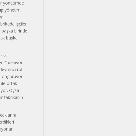
ler yönetimde
alıp yönetim
r.
brikada işçiler
e başka birinde
arak başka
okrat
yor” deniyor.
devrimci rol
nı öngörüyor.
 ile ortak
iyor. Oysa
ir fabrikanın
caklarını
rdikleri
yorlar.