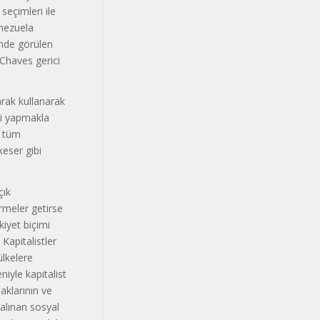
seçimleri ile
enezuela
inde görülen
 Chaves gerici
arak kullanarak
iği yapmakla
i tüm
 keser gibi
çık
irmeler getirse
kiyet biçimi
 Kapitalistler
ülkelere
niyle kapitalist
aklarının ve
 alınan sosyal