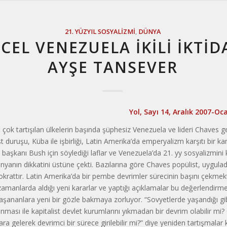
21. YÜZYIL SOSYALIZMI
,
DÜNYA
EL VENEZUELA İKİLİ İKTİDA
AYŞE TANSEVER
Yol, Sayı 14, Aralık 2007-O
k tartışılan ülkelerin başında şüphesiz Venezuela ve lideri Chaves gel
t duruşu, Küba ile işbirliği, Latin Amerika’da emperyalizm karşıtı bir
başkanı Bush için söylediği laflar ve Venezuela’da 21. yy sosyalizmini 
nyanın dikkatini üstüne çekti. Bazılarına göre Chaves popülist, uyguladı
krattır. Latin Amerika’da bir pembe devrimler sürecinin başını çekmek
amanlarda aldığı yeni kararlar ve yaptığı açıklamalar bu değerlendirme
şananlara yeni bir gözle bakmaya zorluyor. “Sovyetlerde yaşandığı gibi 
nması ile kapitalist devlet kurumlarını yıkmadan bir devrim olabilir mi?
ara gelerek devrimci bir sürece girilebilir mi?” diye yeniden tartışmalar 