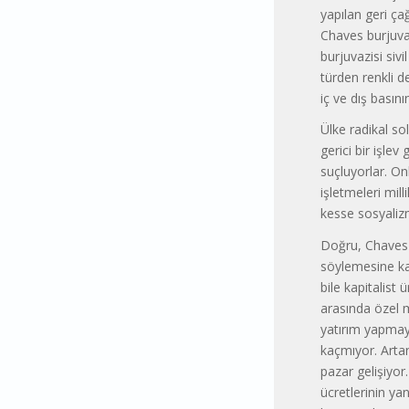
yapılan geri ça
Chaves burjuval
burjuvazisi siv
türden renkli d
iç ve dış basını
Ülke radikal s
gerici bir işle
suçluyorlar. On
işletmeleri milli
kesse sosyaliz
Doğru, Chaves i
söylemesine kar
bile kapitalist
arasında özel mü
yatırım yapmay
kaçmıyor. Artan 
pazar gelişiyor
ücretlerinin ya