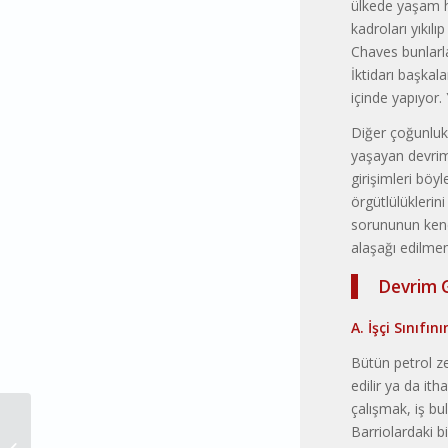
ülkede yaşam ha
kadroları yıkıl
Chaves bunlarl
İktidarı başkal
içinde yapıyor
Diğer çoğunluk,
yaşayan devrimc
girişimleri böyl
örgütlülükleri
sorununun kend
alaşağı edilmem
Devrim 
A. İşçi Sınıfı
Bütün petrol zen
edilir ya da it
çalışmak, iş bul
Barriolardaki b
Yeni Dönemde Sınıf Çalışmasına