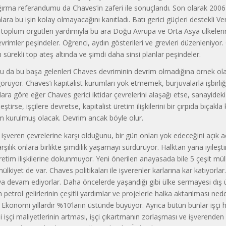
ğırma referandumu da Chaves’in zaferi ile sonuçlandı. Son olarak 2006 
ara bu işin kolay olmayacağını kanıtladı. Batı gerici güçleri destekli V
il toplum örgütleri yardımıyla bu ara Doğu Avrupa ve Orta Asya ülkeler
evrimler peşindeler. Öğrenci, aydın gösterileri ve grevleri düzenleniyor.
n sürekli top ateş altında ve şimdi daha sinsi planlar peşindeler.
olu da bu başa gelenleri Chaves devriminin devrim olmadığına örnek ol
v görüyor. Chaves’i kapitalist kurumları yok etmemek, burjuvalarla işbirl
lara göre eğer Chaves gerici iktidar çevrelerini alaşağı etse, sanayidek
leştirse, işçilere devretse, kapitalist üretim ilişkilerini bir çırpıda bıçakla
m kurulmuş olacak. Devrim ancak böyle olur.
şveren çevrelerine karşı olduğunu, bir gün onları yok edeceğini açık a
şılık onlara birlikte şimdilik yaşamayı sürdürüyor. Halktan yana iyileşt
 üretim ilişkilerine dokunmuyor. Yeni önerilen anayasada bile 5 çeşit mül
lkiyet de var. Chaves politikaları ile işverenler karlarına kar katıyorlar.
a devam ediyorlar. Daha öncelerde yaşandığı gibi ülke sermayesi dış 
petrol gelirlerinin çeşitli yardımlar ve projelerle halka aktarılması nede
. Ekonomi yıllardır %10’ların üstünde büyüyor. Ayrıca bütün bunlar işçi h
ni işçi maliyetlerinin artması, işçi çıkartmanın zorlaşması ve işverenden