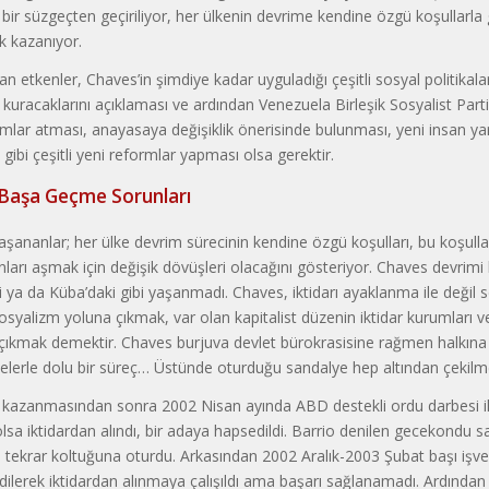
ni bir süzgeçten geçiriliyor, her ülkenin devrime kendine özgü koşullarla
k kazanıyor.
an etkenler, Chaves’in şimdiye kadar uyguladığı çeşitli sosyal politikal
 kuracaklarını açıklaması ve ardından Venezuela Birleşik Sosyalist Part
mlar atması, anayasaya değişiklik önerisinde bulunması, yeni insan ya
gibi çeşitli yeni reformlar yapması olsa gerektir.
Başa Geçme Sorunları
aşananlar; her ülke devrim sürecinin kendine özgü koşulları, bu koşul
nları aşmak için değişik dövüşleri olacağını gösteriyor. Chaves devrimi 
ği ya da Küba’daki gibi yaşanmadı. Chaves, iktidarı ayaklanma ile değil s
osyalizm yoluna çıkmak, var olan kapitalist düzenin iktidar kurumları ve
çıkmak demektir. Chaves burjuva devlet bürokrasisine rağmen halkın
ikelerle dolu bir süreç… Üstünde oturduğu sandalye hep altından çekilmey
i kazanmasından sonra 2002 Nisan ayında ABD destekli ordu darbesi ile
sa iktidardan alındı, bir adaya hapsedildi. Barrio denilen gecekondu sa
 tekrar koltuğuna oturdu. Arkasından 2002 Aralık-2003 Şubat başı işver
ilerek iktidardan alınmaya çalışıldı ama başarı sağlanamadı. Ardından