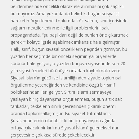
belirlenmesinde öncelikli olarak ele alınmasını çok sağlıklı
bulmuyoruz. Ama yukarıda da belirttik, bugün sosyalist
hareketin örgütlenme, toplumda kök salma, sınıf içerisinde
sağlam mevziler edinme ile ilgili problemlerini salt
propagandada, “şu başlıkları değil de bunları öne çıkartmak
gerekir” kolaycılığı ile aşabilmek imkansız hale gelmiştir.
Halk, sınıf, bugün siyasal önceliklerin peşinden gitmiyor, bu
yüzden her seçimde bir önceki seçimin galibi yerlerde
sürünür hale geliyor, o yüzden burjuva siyasetinde son 20
yılın siyasi özneleri bütünüyle ortadan kaybolmak üzere.
Siyasal İslam’ın gücü ise İslamiliğinden ziyade toplumsal
örgütlenme yeteneğinden ve kendisine özgü bir ‘sınıf
politikası”ndan ileri geliyor. Sırtını İslami sermayeye
yaslayan bir iç dayanışma örgütlenmesi, bugün artık salt
tarikatlar, tekkelerin sınırlı çevresinden çıkarak önemli
oranda toplumsallaşmıştır. Bu siyaset tutmaktadır.
Şurasından emin olunabilir ki bu iç dayanışma ağında
ortaya çıkacak bir kırılma Siyasal İslam’ı geleneksel dar
çerçevesine çok kısa sürede çekebilecektir.