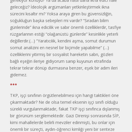
gerekiyor konuyu? Ya da acaba nasıl daha ikna edici hale
geleceğiz? İdeolojik argümanları yetkinleştirmek ikna
sürecini kısaltır mı? Yoksa araya giren bu güvensizliğin,
soğukluğun başka sebepleri mi vardır? “Sıradan bilim
günlerinde” ikna edicilik ve sabır önemli özelliklerdir, tasfiye
rüzgarlarının estiği “olağanüstü günlerde” kesinlikle yeterli
değillerdir.(…) “Yaratıcılık, kendini aşma, somut durumun
somut analizini en nesnel bir biçimde yapabilme” (…)
özelliklerini yitirmiş bir sosyalist hareketin sabrı, gözleri
bağlı eşeğin ileriye gidiyorum sanıp kuyunun etrafında
tekrar tekrar dönüp durmasına benzer, eşek bir adım ileri
gidemez.
***
TKP, işçi sınıfının örgütlenebilmesi için hangi taktikleri öne
çıkarmaktadır? Ne de olsa temel eksenin işçi sınıfı olduğu
sürekli vurgulanmaktadır, fakat TKP işçi sınıfınca dışlanmış
bir görünüm sergilemektedir. Gazi Direnişi sonrasında SİP,
kimi mahallelerde belirli mevziler edinmişti, bu onlar için
önemli bir süreçti, aydın-öğrenci kimliği yeni bir senteze