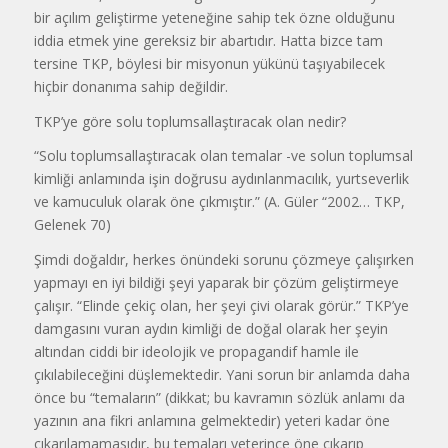
bir açılım geliştirme yeteneğine sahip tek özne olduğunu
iddia etmek yine gereksiz bir abartıdır. Hatta bizce tam
tersine TKP, böylesi bir misyonun yükünü taşıyabilecek
hiçbir donanıma sahip değildir.
TKP’ye göre solu toplumsallaştıracak olan nedir?
“Solu toplumsallaştıracak olan temalar -ve solun toplumsal
kimliği anlamında işin doğrusu aydınlanmacılık, yurtseverlik
ve kamuculuk olarak öne çıkmıştır.” (A. Güler “2002… TKP,
Gelenek 70)
Şimdi doğaldır, herkes önündeki sorunu çözmeye çalışırken
yapmayı en iyi bildiği şeyi yaparak bir çözüm geliştirmeye
çalışır. “Elinde çekiç olan, her şeyi çivi olarak görür.” TKP’ye
damgasını vuran aydın kimliği de doğal olarak her şeyin
altından ciddi bir ideolojik ve propagandif hamle ile
çıkılabileceğini düşlemektedir. Yani sorun bir anlamda daha
önce bu “temaların” (dikkat; bu kavramın sözlük anlamı da
yazının ana fikri anlamına gelmektedir) yeteri kadar öne
çıkarılamamasıdır, bu temaları yeterince öne çıkarıp