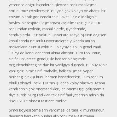
yeterince doğru biçimlerde işleyince toplumsallaşma
sorunumuz çözülecektir. Bu yine çok kolaycı ve abartılı bir
çözüm olarak görünmektedir. Fakat TKP öznelliğinin
böylesi bir tespite ulaşmaması kaçınılmazdır, çünkü TKP
toplumdan izoledir, mahallelerde, işyerlerinde,
sendikalarda TKP yoktur. Üniversite sosyolojisinin değişen
koşullarında ise artık üniversitelerde yukarıda anılan
mekanların esintisi yoktur. Dolayısıyla solun genel zaafı
TKP’yi de kendi denetimi altına almıştır: Tüm toplumun,
sınıfın üniversite gençliği ile benzer bir biçimde
örgütlenebileceğine dair bir yanılgıya düşmek. Bu büyük bir
yanılgıdır, biraz sınıf, mahalle, halk çalışması yapan
herhangi bir kişi bunu hemen hissedecektir. Tüm toplum
okullu olsaydı, belki TKP’nin işi daha kolay olacaktı. Acaba
kendilerinin çok önemsedikleri, en önemli işçi çalışmamız
diye sürekli vurguladıkları tek sınıf faaliyetlerinin adının da
“İşçi Okulu” olması rastlantı mıdır?
Şimdi böylesi temaların varolması da tabii ki mümkündür,
devrimci hareketin bunları alıp toplumsallaştırmaya