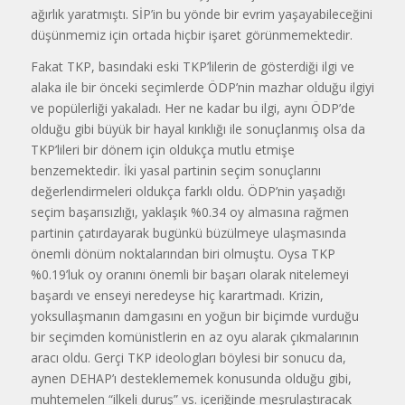
ağırlık yaratmıştı. SİP’in bu yönde bir evrim yaşayabileceğini
düşünmemiz için ortada hiçbir işaret görünmemektedir.
Fakat TKP, basındaki eski TKP’lilerin de gösterdiği ilgi ve
alaka ile bir önceki seçimlerde ÖDP’nin mazhar olduğu ilgiyi
ve popülerliği yakaladı. Her ne kadar bu ilgi, aynı ÖDP’de
olduğu gibi büyük bir hayal kırıklığı ile sonuçlanmış olsa da
TKP’lileri bir dönem için oldukça mutlu etmişe
benzemektedir. İki yasal partinin seçim sonuçlarını
değerlendirmeleri oldukça farklı oldu. ÖDP’nin yaşadığı
seçim başarısızlığı, yaklaşık %0.34 oy almasına rağmen
partinin çatırdayarak bugünkü büzülmeye ulaşmasında
önemli dönüm noktalarından biri olmuştu. Oysa TKP
%0.19’luk oy oranını önemli bir başarı olarak nitelemeyi
başardı ve enseyi neredeyse hiç karartmadı. Krizin,
yoksullaşmanın damgasını en yoğun bir biçimde vurduğu
bir seçimden komünistlerin en az oyu alarak çıkmalarının
aracı oldu. Gerçi TKP ideologları böylesi bir sonucu da,
aynen DEHAP’ı desteklememek konusunda olduğu gibi,
muhtemelen “ilkeli duruş” vs. içeriğinde meşrulaştıracak