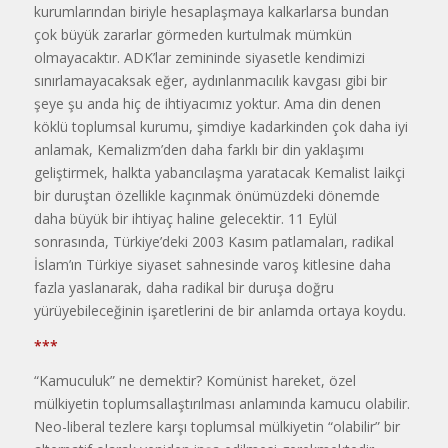
kurumlarından biriyle hesaplaşmaya kalkarlarsa bundan
çok büyük zararlar görmeden kurtulmak mümkün
olmayacaktır. ADK’lar zemininde siyasetle kendimizi
sınırlamayacaksak eğer, aydınlanmacılık kavgası gibi bir
şeye şu anda hiç de ihtiyacımız yoktur. Ama din denen
köklü toplumsal kurumu, şimdiye kadarkinden çok daha iyi
anlamak, Kemalizm’den daha farklı bir din yaklaşımı
geliştirmek, halkta yabancılaşma yaratacak Kemalist laikçi
bir duruştan özellikle kaçınmak önümüzdeki dönemde
daha büyük bir ihtiyaç haline gelecektir. 11 Eylül
sonrasında, Türkiye’deki 2003 Kasım patlamaları, radikal
İslam’ın Türkiye siyaset sahnesinde varoş kitlesine daha
fazla yaslanarak, daha radikal bir duruşa doğru
yürüyebileceğinin işaretlerini de bir anlamda ortaya koydu.
***
“Kamuculuk” ne demektir? Komünist hareket, özel
mülkiyetin toplumsallaştırılması anlamında kamucu olabilir.
Neo-liberal tezlere karşı toplumsal mülkiyetin “olabilir” bir