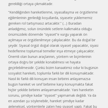
gerekliliği ortaya çıkmaktadır.
“Kendiliğinden hareketlenme, siyasallaşma ve örgütlenme
eğilimlerinin gerilediği koşullarda, siyasete yüklememiz
gereken rol tartışmasız artacaktır.” (…) Buradan
anladığımız, solun önündeki setlerin kalkmakta olduğu
önümüzdeki dönemde “siyaset”e vurgu yaparak ön
açılmaya ve örgütlenilmeye çalışılacaktır. Bu da doğal bir
şeydir. Siyasal örgüt doğal olarak siyaset yapacaktır, siyasi
hedeflerine toplumsal temeller inşa etmeye çalışacaktır.
Önemli olan bunun araçlarının, yöntem ve biçimlerinin
ortaya doğru bir şekilde konabilmesi ve hayata
geçirilebilmesidir. Çünkü bizim kanaatimiz odur ki bugünün
sosyalist hareketi, toplumla farklı bir dili konuşmaktadır.
Nasıl iki farklı dili konuşan insan birbirini anlayamazsa
bugün hareket ve sınıf birbirine karşı konuşmakta fakat
hiçbir şekilde birbirini anlayamamaktadır. Yani hareketin
sorunu, şimdiye kadar “siyaset” yapmamak değildi. Ya da
en azından şu söylenebilir, hareket şimdiye kadar
geleneksel, yöntemlerle zaten hep siyaset yaptı. Fakat bu