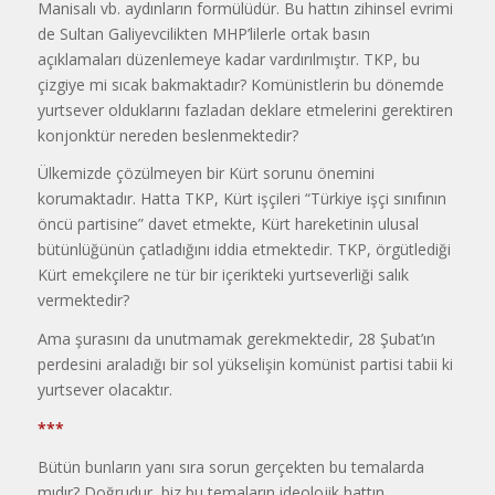
Manisalı vb. aydınların formülüdür. Bu hattın zihinsel evrimi
de Sultan Galiyevcilikten MHP’lilerle ortak basın
açıklamaları düzenlemeye kadar vardırılmıştır. TKP, bu
çizgiye mi sıcak bakmaktadır? Komünistlerin bu dönemde
yurtsever olduklarını fazladan deklare etmelerini gerektiren
konjonktür nereden beslenmektedir?
Ülkemizde çözülmeyen bir Kürt sorunu önemini
korumaktadır. Hatta TKP, Kürt işçileri “Türkiye işçi sınıfının
öncü partisine” davet etmekte, Kürt hareketinin ulusal
bütünlüğünün çatladığını iddia etmektedir. TKP, örgütlediği
Kürt emekçilere ne tür bir içerikteki yurtseverliği salık
vermektedir?
Ama şurasını da unutmamak gerekmektedir, 28 Şubat’ın
perdesini araladığı bir sol yükselişin komünist partisi tabii ki
yurtsever olacaktır.
***
Bütün bunların yanı sıra sorun gerçekten bu temalarda
mıdır? Doğrudur, biz bu temaların ideolojik hattın