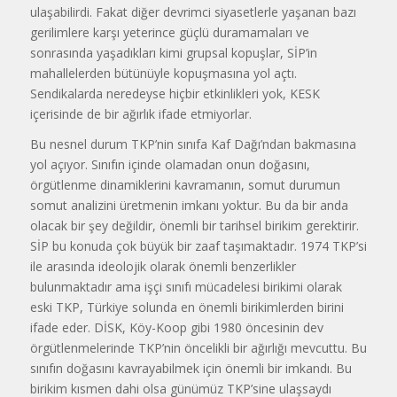
ulaşabilirdi. Fakat diğer devrimci siyasetlerle yaşanan bazı
gerilimlere karşı yeterince güçlü duramamaları ve
sonrasında yaşadıkları kimi grupsal kopuşlar, SİP’in
mahallelerden bütünüyle kopuşmasına yol açtı.
Sendikalarda neredeyse hiçbir etkinlikleri yok, KESK
içerisinde de bir ağırlık ifade etmiyorlar.
Bu nesnel durum TKP’nin sınıfa Kaf Dağı’ndan bakmasına
yol açıyor. Sınıfın içinde olamadan onun doğasını,
örgütlenme dinamiklerini kavramanın, somut durumun
somut analizini üretmenin imkanı yoktur. Bu da bir anda
olacak bir şey değildir, önemli bir tarihsel birikim gerektirir.
SİP bu konuda çok büyük bir zaaf taşımaktadır. 1974 TKP’si
ile arasında ideolojik olarak önemli benzerlikler
bulunmaktadır ama işçi sınıfı mücadelesi birikimi olarak
eski TKP, Türkiye solunda en önemli birikimlerden birini
ifade eder. DİSK, Köy-Koop gibi 1980 öncesinin dev
örgütlenmelerinde TKP’nin öncelikli bir ağırlığı mevcuttu. Bu
sınıfın doğasını kavrayabilmek için önemli bir imkandı. Bu
birikim kısmen dahi olsa günümüz TKP’sine ulaşsaydı