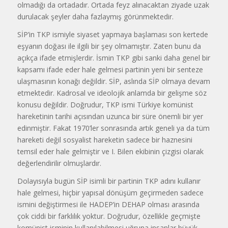
olmadığı da ortadadır. Ortada feyz alınacaktan ziyade uzak
durulacak şeyler daha fazlaymış görünmektedir.
SİP’in TKP ismiyle siyaset yapmaya başlaması son kertede
eşyanın doğası ile ilgili bir şey olmamıştır. Zaten bunu da
açıkça ifade etmişlerdir. İsmin TKP gibi sanki daha genel bir
kapsamı ifade eder hale gelmesi partinin yeni bir senteze
ulaşmasının konağı değildir. SİP, aslında SİP olmaya devam
etmektedir. Kadrosal ve ideolojik anlamda bir gelişme söz
konusu değildir. Doğrudur, TKP ismi Türkiye komünist
hareketinin tarihi açısından uzunca bir süre önemli bir yer
edinmiştir. Fakat 1970’ler sonrasında artık geneli ya da tüm
hareketi değil sosyalist hareketin sadece bir haznesini
temsil eder hale gelmiştir ve I. Bilen ekibinin çizgisi olarak
değerlendirilir olmuşlardır.
Dolayısıyla bugün SİP isimli bir partinin TKP adını kullanır
hale gelmesi, hiçbir yapısal dönüşüm geçirmeden sadece
ismini değiştirmesi ile HADEP’in DEHAP olması arasında
çok ciddi bir farklılık yoktur. Doğrudur, özellikle geçmişte
komünist isminin kullanılabilmesi uğruna insanlar büyük