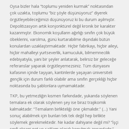
Oysa bizler hala “toplumu yeniden kurmak” noktasından
çok uzakta, toplumu “biz şöyle düşünüyoruz” diyerek
örgütleyebileceğimizi düşünüyoruz ki bu durum aşılmıştır.
Depolitizasyon artık konjonktürel değil kronik bir karakter
kazanmıştır. Ekonomik koşulların ağırlığı sınıfın çok büyük
öbeklerini, varolma, günü kurtarabilme dışındaki bütün
konulardan uzaklaştırmaktadır. Hiçbir fabrikayı, hiçbir aileyi,
hiçbir mahalleyi yurtseverlik, kamuculuk, bilmemnecilik
edebiyatıyla, yani bir şeyler anlatarak, belirsiz bir geleceğe
referanslar yaparak örgütleyemezsiniz. Tüm dünyasını
kafasının içinde taşıyan, kantinlerde yaşayan üniversiteli
gençlik için durum farklı olabilir ama sınıfın gerçekliği hiçbir
noktasında bu şablonlara uymamaktadır.
TKP, bu yetmezliğin kısmen farkındadır, yukarıda söylenen
temalara ek olarak söylenen şey ise biraz trajikomik
kalmaktadır: “Temaların birlikteliği öne çıkmalıdır.” (…) Yani
sonuç alabilmek için bunları tek tek değil hep birlikte
söylemek gerekmektedir. Ne kadar dahiyane değil mi? “İşçi
sınıfı ekseni net ve sağlam olarak konulmak zorundadır.”