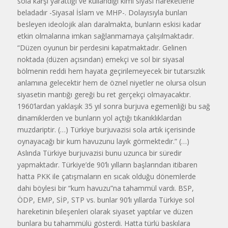
sola karşı yarattığı ve kullandığı kimi siyasi hareketlerle
beladadır -Siyasal İslam ve MHP-. Dolayısıyla bunları
besleyen ideolojik alan daralmakta, bunların eskisi kadar
etkin olmalarına imkan sağlanmamaya çalışılmaktadır.
“Düzen oyunun bir perdesini kapatmaktadır. Gelinen
noktada (düzen açısından) emekçi ve sol bir siyasal
bölmenin reddi hem hayata geçirilemeyecek bir tutarsızlık
anlamına gelecektir hem de öznel niyetler ne olursa olsun
siyasetin mantığı gereği bu ret gerçekçi olmayacaktır.
1960’lardan yaklaşık 35 yıl sonra burjuva egemenliği bu sağ
dinamiklerden ve bunların yol açtığı tıkanıklıklardan
muzdariptir. (…) Türkiye burjuvazisi sola artık içerisinde
oynayacağı bir kum havuzunu layık görmektedir.” (…)
Aslında Türkiye burjuvazisi bunu uzunca bir süredir
yapmaktadır. Türkiye’de 90’lı yılların başlarından itibaren
hatta PKK ile çatışmaların en sıcak olduğu dönemlerde
dahi böylesi bir “kum havuzu”na tahammül vardı. BSP,
ÖDP, EMP, SİP, STP vs. bunlar 90’lı yıllarda Türkiye sol
hareketinin bileşenleri olarak siyaset yaptılar ve düzen
bunlara bu tahammülü gösterdi. Hatta türlü baskılara