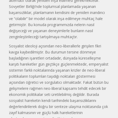
alternatif olarak yeniden inşa edilmesi gerekmektedir.
Sovyetler Birliği’nde toplumsal planlamada yaşanan
başarısızlıklar, planlamanın kendisini de yeniden inandırıcı
ve “olabilir” bir model olarak inşa edilmeye muhtaç hale
getirmiştir. Bu konuda programımızda nelerin nasıl
değişeceği ve yaşanan deneyimlerle bunların nasıl
zenginleştirileceği tartışılmaya muhtaçtır.
Sosyalist ideoloji açısından neo-liberallerle girişilen fikri
kavga kaybedilmiştir. Bu durumun tersine dönmeye
başladığının işaretleri ortadadır, dünyada küreselleşme
karşıtı hareketler gün geçtikçe güçlenmektedir, emperyalist
sistemin farklı noktalarında yaşanan krizler de neo-liberal
politikaların toplumları taşıdığı noktaları göstermesi
açısından öğretici ve sorgulatıcı olmaktadır. Fakat bütün bu
gelişmelere rağmen neo-liberal kapsamı tehdit edecek bir
ekonomik politikalar seti üretilebilmiş değildir. Burada
sosyalist hareketin kendi tarihindeki başarısızlıklarını
değerlendirilerek doğru bir senteze ulaşma noktasında çok
zayıf kalmasının ve güçlü halk hareketlerinin