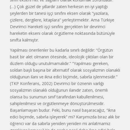
(…) Çok güzel de yıllardır zaten herkesin en iyi yaptığı
şeylerden bir tanesi işçi sınıfını eksen olarak “yazılara,
çizilere, dergilere, kitaplara” yerleştirmektir. Ama Türkiye
Devrimci Hareketi işçi sınıfını gerçekten bir devrimci
hareketin ekseni olarak örgütleme noktasında bütünüyle
sınıfta kalmıştır.
Yapılması önerilenler bu kadarla sınırlı değildir: “Örgütün
basit bir alet olmanın ötesinde, ideolojik çıktıları olan bir
düzlem olduğu unutulmamalıdır.” “Yapılması gereken,
soldan başlı başına bir alternatif olarak sosyalizmin olanaklı
olduğunun ilanı ve ikna edici biçimde, sabırla işlenmesidir.”
(TKP Konferans, 2002) Devrimci bir öznenin varlığı
sosyalizmin olanaklı olduğunun ilanıdır zaten, önemli
olansa bu sunumun sınıf tarafından kabullenilmesi,
sahiplenilmesi ve örgütlenmeye dönüştürülmesidir.
Başarılamayan budur. Peki, bunu nasıl başaracağız, “ikna
edici biçimde, sabırla işleyerek” mi? Karşımızda biraz alık bir
öğrenci var da sabırla yeniden yeniden mi anlatmamız