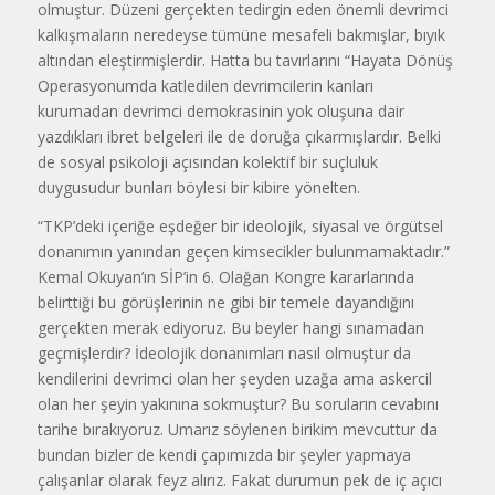
olmuştur. Düzeni gerçekten tedirgin eden önemli devrimci
kalkışmaların neredeyse tümüne mesafeli bakmışlar, bıyık
altından eleştirmişlerdir. Hatta bu tavırlarını “Hayata Dönüş
Operasyonumda katledilen devrimcilerin kanları
kurumadan devrimci demokrasinin yok oluşuna dair
yazdıkları ibret belgeleri ile de doruğa çıkarmışlardır. Belki
de sosyal psikoloji açısından kolektif bir suçluluk
duygusudur bunları böylesi bir kibire yönelten.
“TKP’deki içeriğe eşdeğer bir ideolojik, siyasal ve örgütsel
donanımın yanından geçen kimsecikler bulunmamaktadır.”
Kemal Okuyan’ın SİP’in 6. Olağan Kongre kararlarında
belirttiği bu görüşlerinin ne gibi bir temele dayandığını
gerçekten merak ediyoruz. Bu beyler hangi sınamadan
geçmişlerdir? İdeolojik donanımları nasıl olmuştur da
kendilerini devrimci olan her şeyden uzağa ama askercil
olan her şeyin yakınına sokmuştur? Bu soruların cevabını
tarihe bırakıyoruz. Umarız söylenen birikim mevcuttur da
bundan bizler de kendi çapımızda bir şeyler yapmaya
çalışanlar olarak feyz alırız. Fakat durumun pek de iç açıcı