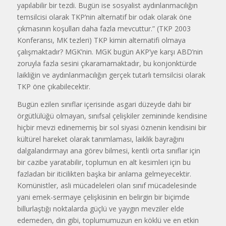
yapılabilir bir tezdi. Bugün ise sosyalist aydınlanmacılığın
temsilcisi olarak TKP’nin alternatif bir odak olarak öne
çıkmasının koşulları daha fazla mevcuttur.” (TKP 2003
Konferansı, MK tezleri) TKP kimin alternatifi olmaya
çalışmaktadır? MGK’nin. MGK bugün AKP’ye karşı ABD’nin
zoruyla fazla sesini çıkaramamaktadır, bu konjonktürde
laikliğin ve aydınlanmacılığın gerçek tutarlı temsilcisi olarak
TKP öne çıkabilecektir.
Bugün ezilen sınıflar içerisinde asgari düzeyde dahi bir
örgütlülüğü olmayan, sınıfsal çelişkiler zemininde kendisine
hiçbir mevzi edinememiş bir sol siyasi öznenin kendisini bir
kültürel hareket olarak tanımlaması, laiklik bayrağını
dalgalandırmayı ana görev bilmesi, kentli orta sınıflar için
bir cazibe yaratabilir, toplumun en alt kesimleri için bu
fazladan bir iticilikten başka bir anlama gelmeyecektir.
Komünistler, asli mücadeleleri olan sınıf mücadelesinde
yani emek-sermaye çelişkisinin en belirgin bir biçimde
billurlaştığı noktalarda güçlü ve yaygın mevziler elde
edemeden, din gibi, toplumumuzun en köklü ve en etkin