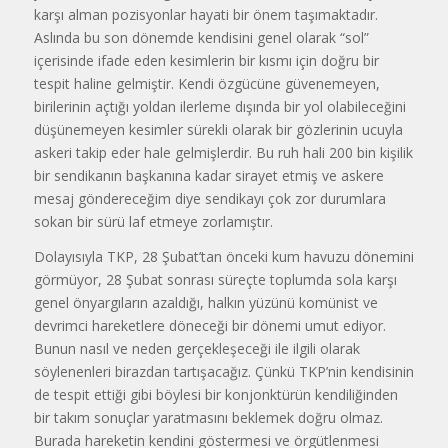
karşı alman pozisyonlar hayati bir önem taşımaktadır.
Aslında bu son dönemde kendisini genel olarak “sol”
içerisinde ifade eden kesimlerin bir kısmı için doğru bir
tespit haline gelmiştir. Kendi özgücüne güvenemeyen,
birilerinin açtığı yoldan ilerleme dışında bir yol olabileceğini
düşünemeyen kesimler sürekli olarak bir gözlerinin ucuyla
askeri takip eder hale gelmişlerdir. Bu ruh hali 200 bin kişilik
bir sendikanın başkanına kadar sirayet etmiş ve askere
mesaj göndereceğim diye sendikayı çok zor durumlara
sokan bir sürü laf etmeye zorlamıştır.
Dolayısıyla TKP, 28 Şubat’tan önceki kum havuzu dönemini
görmüyor, 28 Şubat sonrası süreçte toplumda sola karşı
genel önyargıların azaldığı, halkın yüzünü komünist ve
devrimci hareketlere döneceği bir dönemi umut ediyor.
Bunun nasıl ve neden gerçekleşeceği ile ilgili olarak
söylenenleri birazdan tartışacağız. Çünkü TKP’nin kendisinin
de tespit ettiği gibi böylesi bir konjonktürün kendiliğinden
bir takım sonuçlar yaratmasını beklemek doğru olmaz.
Burada hareketin kendini göstermesi ve örgütlenmesi