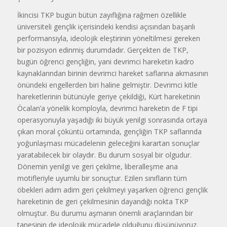
İkincisi TKP bugün bütün zayıflığına rağmen özellikle
üniversiteli gençlik içerisindeki kendisi açısından başarılı
performansıyla, ideolojik eleştirinin yöneltilmesi gereken
bir pozisyon edinmiş durumdadır. Gerçekten de TKP,
bugün öğrenci gençliğin, yani devrimci hareketin kadro
kaynaklarından birinin devrimci hareket saflarına akmasının
önündeki engellerden biri haline gelmiştir. Devrimci kitle
hareketlerinin bütünüyle geriye çekildiği, Kürt hareketinin
Öcalan’a yönelik komployla, devrimci hareketin de F tipi
operasyonuyla yaşadığı iki büyük yenilgi sonrasında ortaya
çıkan moral çöküntü ortamında, gençliğin TKP saflarında
yoğunlaşması mücadelenin geleceğini karartan sonuçlar
yaratabilecek bir olaydır. Bu durum sosyal bir olgudur.
Dönemin yenilgi ve geri çekilme, liberalleşme ana
motifleriyle uyumlu bir sonuçtur. Ezilen sınıfların tüm
öbekleri adım adim geri çekilmeyi yaşarken öğrenci gençlik
hareketinin de geri çekilmesinin dayandığı nokta TKP
olmuştur. Bu durumu aşmanın önemli araçlarından bir
tanesinin de ideolojik mücadele olduğunu düşünüyoruz.