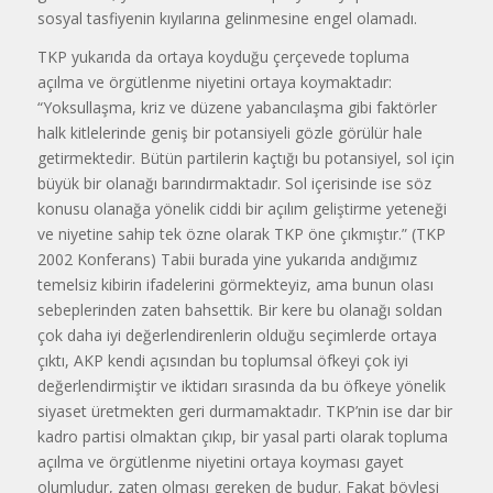
sosyal tasfiyenin kıyılarına gelinmesine engel olamadı.
TKP yukarıda da ortaya koyduğu çerçevede topluma
açılma ve örgütlenme niyetini ortaya koymaktadır:
“Yoksullaşma, kriz ve düzene yabancılaşma gibi faktörler
halk kitlelerinde geniş bir potansiyeli gözle görülür hale
getirmektedir. Bütün partilerin kaçtığı bu potansiyel, sol için
büyük bir olanağı barındırmaktadır. Sol içerisinde ise söz
konusu olanağa yönelik ciddi bir açılım geliştirme yeteneği
ve niyetine sahip tek özne olarak TKP öne çıkmıştır.” (TKP
2002 Konferans) Tabii burada yine yukarıda andığımız
temelsiz kibirin ifadelerini görmekteyiz, ama bunun olası
sebeplerinden zaten bahsettik. Bir kere bu olanağı soldan
çok daha iyi değerlendirenlerin olduğu seçimlerde ortaya
çıktı, AKP kendi açısından bu toplumsal öfkeyi çok iyi
değerlendirmiştir ve iktidarı sırasında da bu öfkeye yönelik
siyaset üretmekten geri durmamaktadır. TKP’nin ise dar bir
kadro partisi olmaktan çıkıp, bir yasal parti olarak topluma
açılma ve örgütlenme niyetini ortaya koyması gayet
olumludur, zaten olması gereken de budur. Fakat böylesi