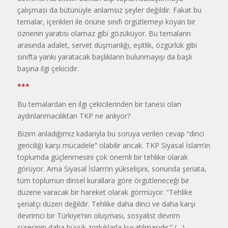
çalışması da bütünüyle anlamsız şeyler değildir. Fakat bu
temalar, içerikleri ile önüne sınıfı örgütlemeyi koyan bir
öznenin yaratısı olamaz gibi gözüküyor. Bu temaların
arasında adalet, servet düşmanlığı, eşitlik, özgürlük gibi
sınıfta yankı yaratacak başlıkların bulunmayışı da başlı
başına ilgi çekicidir.
***
Bu temalardan en ilgi çekicilerinden bir tanesi olan
aydınlanmacılıktan TKP ne anlıyor?
Bizim anladığımız kadarıyla bu soruya verilen cevap “dinci
gericiliği karşı mücadele” olabilir ancak. TKP Siyasal İslam’ın
toplumda güçlenmesini çok önemli bir tehlike olarak
görüyor. Ama Siyasal İslam’ın yükselişini, sonunda şeriata,
tüm toplumun dinsel kurallara göre örgütleneceği bir
düzene varacak bir hareket olarak görmüyor. “Tehlike
şeriatçı düzen değildir. Tehlike daha dinci ve daha karşı
devrimci bir Türkiye’nin oluşması, sosyalist devrim
sürecinin daha büyük zorluklarla kuşatılmasıdır.” (…)