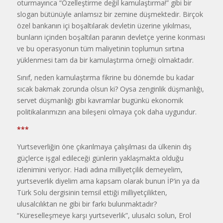
oturmayınca “Özelleştirme değil kamulaştırma!” gibi bir
slogan bütünüyle anlamsız bir zemine düşmektedir. Birçok
özel bankanın içi boşaltılarak devletin üzerine yıkılması,
bunların içinden boşaltılan paranın devletçe yerine konması
ve bu operasyonun tüm maliyetinin toplumun sırtına
yüklenmesi tam da bir kamulaştırma örneği olmaktadır.
Sınıf, neden kamulaştırma fikrine bu dönemde bu kadar
sıcak bakmak zorunda olsun ki? Oysa zenginlik düşmanlığı,
servet düşmanlığı gibi kavramlar bugünkü ekonomik
politikalarımızın ana bileşeni olmaya çok daha uygundur.
***
Yurtseverliğin öne çıkarılmaya çalışılması da ülkenin dış
güçlerce işgal edileceği günlerin yaklaşmakta olduğu
izlenimini veriyor. Hadi adına milliyetçilik demeyelim,
yurtseverlik diyelim ama kapsam olarak bunun İP’in ya da
Türk Solu dergisinin temsil ettiği milliyetçilikten,
ulusalcılıktan ne gibi bir farkı bulunmaktadır?
“Küreselleşmeye karşı yurtseverlik”, ulusalcı solun, Erol