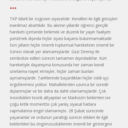
***
TKP kibirli bir özgüven siyasetidir. Kendileri ile ilgili görüşleri
inanılmaz abartılıdır. Bu akımın yıllardır öğrenci gençlik
hareketi içerisinde birikmek ve düzenli bir yayın faaliyeti
yürütmek dışında hiçbir siyasi başarısı bulunmamaktadır.
Son yılların hiçbir önemli toplumsal hareketinin önemli bir
öznesi olarak yer alamamışlardır. Gazi Direnişi ile
sembolize edilen sürecin tamamen dışındadırlar. Kürt
hareketiyle dayanışma konusunda her zaman kendi
sınırlarına riayet etmişler, hiçbir zaman bunları
aşmamışlardır. Tarihlerinde başardıkları hiçbir ciddi işçi
örgütlenmesi yoktur. Mahallelerden uzunca bir süredir
dışlanmışlar ve bir daha da dahil olamamışlardır. Çok
övündükleri teorik altyapıları ve Marksizm birikimleri ise
çoğu kritik momentte çok yanlış siyasal hatlara
sapmalarına engel olamamıştır. 28 Şubat sürecinde
yaşananlar ve ordunun yarattığı sürecin etkileri ile ilgili
beklentileri bu öngörüsüzlüklerinin önemli bir göstergesi