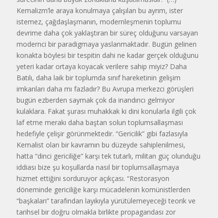
Kemalizm’le araya konulmaya çalışılan bu ayrım, ister
istemez, çağdaşlaşmanın, modernleşmenin toplumu
devrime daha çok yaklaştıran bir süreç olduğunu varsayan
modernci bir paradigmaya yaslanmaktadır. Bugün gelinen
konakta böylesi bir tespitin dahi ne kadar gerçek olduğunu
yeteri kadar ortaya koyacak verilere sahip miyiz? Daha
Batılı, daha laik bir toplumda sınıf hareketinin gelişim
imkanları daha mı fazladır? Bu Avrupa merkezci görüşleri
bugün ezberden saymak çok da inandırıcı gelmiyor
kulaklara. Fakat şurası muhakkak ki dini konularla ilgili çok
laf etme merakı daha baştan solun toplumsallaşması
hedefiyle çelişir görünmektedir. “Gericilik” gibi fazlasıyla
Kemalist olan bir kavramın bu düzeyde sahiplenilmesi,
hatta “dinci gericiliğe” karşı tek tutarlı, militan güç olunduğu
iddiası bize şu koşullarda nasıl bir toplumsallaşmaya
hizmet ettiğini sorduruyor açıkçası. “Restorasyon
döneminde gericiliğe karşı mücadelenin komünistlerden
“başkaları” tarafından layıkıyla yürütülemeyeceği teorik ve
tarihsel bir doğru olmakla birlikte propagandası zor