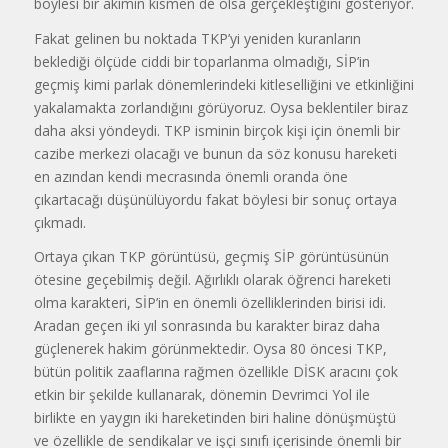
böylesi bir akımın kısmen de olsa gerçekleştiğini gösteriyor.
Fakat gelinen bu noktada TKP’yi yeniden kuranların
beklediği ölçüde ciddi bir toparlanma olmadığı, SİP’in
geçmiş kimi parlak dönemlerindeki kitleselliğini ve etkinliğini
yakalamakta zorlandığını görüyoruz. Oysa beklentiler biraz
daha aksi yöndeydi. TKP isminin birçok kişi için önemli bir
cazibe merkezi olacağı ve bunun da söz konusu hareketi
en azından kendi mecrasında önemli oranda öne
çıkartacağı düşünülüyordu fakat böylesi bir sonuç ortaya
çıkmadı.
Ortaya çıkan TKP görüntüsü, geçmiş SİP görüntüsünün
ötesine geçebilmiş değil. Ağırlıklı olarak öğrenci hareketi
olma karakteri, SİP’in en önemli özelliklerinden birisi idi.
Aradan geçen iki yıl sonrasında bu karakter biraz daha
güçlenerek hakim görünmektedir. Oysa 80 öncesi TKP,
bütün politik zaaflarına rağmen özellikle DİSK aracını çok
etkin bir şekilde kullanarak, dönemin Devrimci Yol ile
birlikte en yaygın iki hareketinden biri haline dönüşmüştü
ve özellikle de sendikalar ve işçi sınıfı içerisinde önemli bir