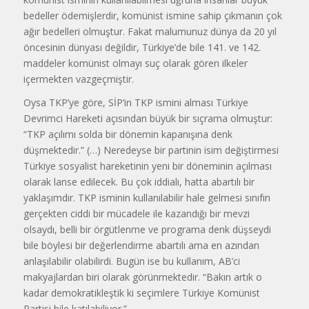
bedeller ödemişlerdir, komünist ismine sahip çıkmanın çok
ağır bedelleri olmuştur. Fakat malumunuz dünya da 20 yıl
öncesinin dünyası değildir, Türkiye’de bile 141. ve 142.
maddeler komünist olmayı suç olarak gören ilkeler
içermekten vazgeçmiştir.
Oysa TKP’ye göre, SİP’in TKP ismini alması Türkiye
Devrimci Hareketi açısından büyük bir sıçrama olmuştur:
“TKP açılımı solda bir dönemin kapanışına denk
düşmektedir.” (…) Neredeyse bir partinin isim değiştirmesi
Türkiye sosyalist hareketinin yeni bir döneminin açılması
olarak lanse edilecek. Bu çok iddialı, hatta abartılı bir
yaklaşımdır. TKP isminin kullanılabilir hale gelmesi sınıfın
gerçekten ciddi bir mücadele ile kazandığı bir mevzi
olsaydı, belli bir örgütlenme ve programa denk düşseydi
bile böylesi bir değerlendirme abartılı ama en azından
anlaşılabilir olabilirdi. Bugün ise bu kullanım, AB’ci
makyajlardan biri olarak görünmektedir. “Bakın artık o
kadar demokratikleştik ki seçimlere Türkiye Komünist
Partisi bile katılabiliyor.”