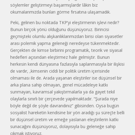
söylemler geliştirmeyi başarmışlardır lâkin biz
okumalarımızda bunları görme fırsatına ulaşamadık.
Peki, gelinen bu noktada TKP’yi eleştirmenin işlevi nedir?
Bunun birçok yönü olduğunu düşünüyoruz. Birincisi
geçmişteki olumlu alışkanlıklarımızdan birisi olan siyasetler
arası polemik yapma geleneği neredeyse tükenmektedir.
Gerçekten de kimse birbirini programatik, teorik ve siyasal
hedefleri açısından eleştirmez hale gelmiştir. Bunun
herkesin kendi dünyasına fazlasıyla saplanmasıyla bir ilişkisi
de vardır, ,kimsenin ciddi bir politik üretim içerisinde
olmaması ile de. Arada yaşanan eleştiriler ise düşünsel bir
arka plana sahip olmayan, genel mücadeleye katkı
sunmayan, kavramsal yakıştırmalarla ya da gayet tekil
olaylarla sınırlı bir çerçevede yapılmaktadır. “Şurada niye
böyle değil de şöyle davrandınız” gibisinden. Oysa bugün
sosyalist hareketin kendisine bir yön aradığı şu süreçte belli
bir düşünsel üretim ve emeğe yaslanan eleştirilerin katkı
sunacağını düşünüyoruz, dolayısıyla bu geleneğe sahip
çıkmak istiyoruz.