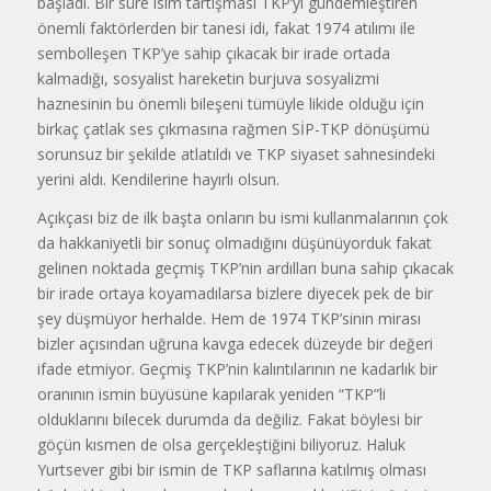
başladı. Bir süre isim tartışması TKP’yi gündemleştiren
önemli faktörlerden bir tanesi idi, fakat 1974 atılımı ile
sembolleşen TKP’ye sahip çıkacak bir irade ortada
kalmadığı, sosyalist hareketin burjuva sosyalizmi
haznesinin bu önemli bileşeni tümüyle likide olduğu için
birkaç çatlak ses çıkmasına rağmen SİP-TKP dönüşümü
sorunsuz bir şekilde atlatıldı ve TKP siyaset sahnesindeki
yerini aldı. Kendilerine hayırlı olsun.
Açıkçası biz de ilk başta onların bu ismi kullanmalarının çok
da hakkaniyetli bir sonuç olmadığını düşünüyorduk fakat
gelinen noktada geçmiş TKP’nin ardılları buna sahip çıkacak
bir irade ortaya koyamadılarsa bizlere diyecek pek de bir
şey düşmüyor herhalde. Hem de 1974 TKP’sinin mirası
bizler açısından uğruna kavga edecek düzeyde bir değeri
ifade etmiyor. Geçmiş TKP’nin kalıntılarının ne kadarlık bir
oranının ismin büyüsüne kapılarak yeniden “TKP”li
olduklarını bilecek durumda da değiliz. Fakat böylesi bir
göçün kısmen de olsa gerçekleştiğini biliyoruz. Haluk
Yurtsever gibi bir ismin de TKP saflarına katılmış olması