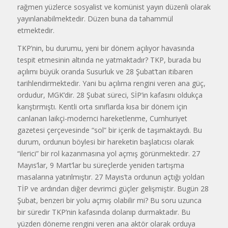
rağmen yüzlerce sosyalist ve komünist yayın düzenli olarak
yayınlanabilmektedir. Düzen buna da tahammül
etmektedir.
TKP’nin, bu durumu, yeni bir dönem açılıyor havasında
tespit etmesinin altında ne yatmaktadır? TKP, burada bu
açılımı büyük oranda Susurluk ve 28 Şubat’tan itibaren
tarihlendirmektedir. Yani bu açılıma rengini veren ana güç,
ordudur, MGK’dir. 28 Şubat süreci, SİP’in kafasını oldukça
karıştırmıştı. Kentli orta sınıflarda kısa bir dönem için
canlanan laikçi-modernci hareketlenme, Cumhuriyet
gazetesi çerçevesinde “sol” bir içerik de taşımaktaydı. Bu
durum, ordunun böylesi bir hareketin başlatıcısı olarak
“ilerici” bir rol kazanmasına yol açmış görünmektedir. 27
Mayıs’lar, 9 Mart’lar bu süreçlerde yeniden tartışma
masalarına yatırılmıştır. 27 Mayıs’ta ordunun açtığı yoldan
TİP ve ardından diğer devrimci güçler gelişmiştir. Bugün 28
Şubat, benzeri bir yolu açmış olabilir mi? Bu soru uzunca
bir süredir TKP’nin kafasında dolanıp durmaktadır. Bu
yüzden döneme rengini veren ana aktör olarak orduya