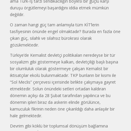
ama Türk-İş tarzı sendikacılığın böylesi bir güçlü karşı
duruşu örgütlemeyi başardığını iddia etmek mümkün
değildir.
O zaman hangi güç tam anlamıyla tüm KİT’lerin
tasfiyesinin önünde engel olmaktadır? Burada en fazla öne
çıkan güç, silahlı ve silahsız bürokrasi olarak
gözükmektedir.
Türkiye’de Kemalist devletçi politikaları neredeyse bir tür
sosyalizm gibi göstermeye kalkan, devletçiliği başlı başına
bir olumluluk olarak göstermeye çalışan Kemalist bir
iktisatçılar ekolü bulunmaktadır. TKP bunların bir kısmı ile
“Sol Meclis” çerçevesi içerisinde birlikte çalışmaya gayret
etmektedir. Solun önündeki setleri ortadan kaldıran
dönemin açılışı da 28 Şubat tarafından yapılınca ve bu
dönemin ipleri biraz da askerin elinde görülünce,
kamuculuk fikrinin neden öne çıkarıldığı daha anlaşılır bir
hale gelmektedir.
Devrim gibi köklü bir toplumsal dönüşüm bağlamına