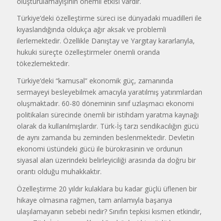
oluşturulamayışının önemli etkisi vardır.
Türkiye’deki özelleştirme süreci ise dünyadaki muadilleri ile
kıyaslandığında oldukça ağır aksak ve problemli
ilerlemektedir. Özellikle Danıştay ve Yargıtay kararlarıyla,
hukuki süreçte özelleştirmeler önemli oranda
tökezlemektedir.
Türkiye’deki “kamusal” ekonomik güç, zamanında
sermayeyi besleyebilmek amacıyla yaratılmış yatırımlardan
oluşmaktadır. 60-80 döneminin sınıf uzlaşmacı ekonomi
politikaları sürecinde önemli bir istihdam yaratma kaynağı
olarak da kullanılmışlardır. Türk-İş tarzı sendikacılığın gücü
de aynı zamanda bu zeminden beslenmektedir. Devletin
ekonomi üstündeki gücü ile bürokrasinin ve ordunun
siyasal alan üzerindeki belirleyiciliği arasında da doğru bir
orantı olduğu muhakkaktır.
Özelleştirme 20 yıldır kulaklara bu kadar güçlü üflenen bir
hikaye olmasına rağmen, tam anlamıyla başarıya
ulaşılamayanın sebebi nedir? Sınıfın tepkisi kısmen etkindir,