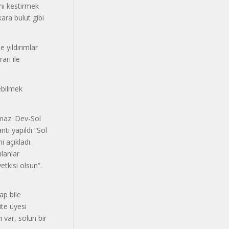
nı kestirmek
ara bulut gibi
e yıldırımlar
arı ile
debilmek
maz. Dev-Sol
tı yapıldı “Sol
i açıkladı.
ılanlar
etkisi olsun”.
ap bile
te üyesi
 var, solun bir