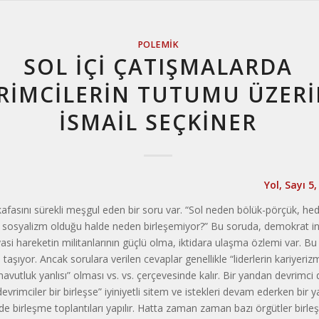
POLEMIK
SOL İÇİ ÇATIŞMALARDA
RİMCİLERİN TUTUMU ÜZERİ
İSMAIL SEÇKİNER
Yol, Sayı 5
kafasını sürekli meşgul eden bir soru var. “Sol neden bölük-pörçük, hede
 sosyalizm olduğu halde neden birleşemiyor?” Bu soruda, demokrat in
yasi hareketin militanlarının güçlü olma, iktidara ulaşma özlemi var. Bu
taşıyor. Ancak sorulara verilen cevaplar genellikle “liderlerin kariyerizm
navutluk yanlısı” olması vs. vs. çerçevesinde kalır. Bir yandan devrimc
devrimciler bir birleşse” iyiniyetli sitem ve istekleri devam ederken bir
de birleşme toplantıları yapılır. Hatta zaman zaman bazı örgütler birleşi