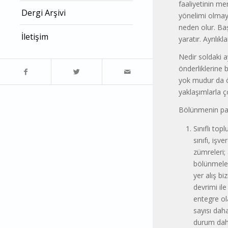
faaliyetinin me
Dergi Arşivi
yönelimi olmayan
neden olur. Ba
İletişim
yaratır. Ayrılı
Nedir soldaki a
önderliklerine 
yok mudur da ön
yaklaşımlarla 
Bölünmenin par
Sınıflı to
sınıfı, işv
zümreleri; 
bölünmeler
yer alış bi
devrimi il
entegre ol
sayısı daha
durum daha