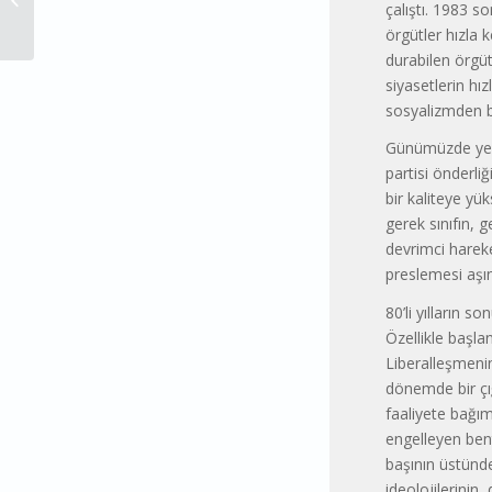
çalıştı. 1983 so
YIKILACAK? – Hüseyin Ali KEMAL
örgütler hızla k
durabilen örgütl
siyasetlerin hı
sosyalizmden 
Günümüzde yeni
partisi önderli
bir kaliteye yü
gerek sınıfın,
devrimci hareke
preslemesi aşı
80’li yılların 
Özellikle başla
Liberalleşmenin 
dönemde bir çığ
faaliyete bağım
engelleyen bentl
başının üstünde
ideolojilerinin,