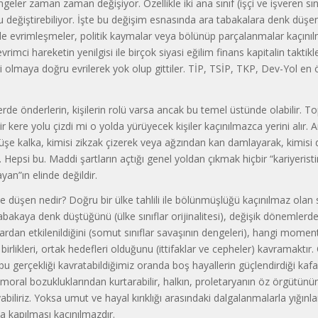
geler zaman zaman değişiyor. Özellikle iki ana sınıf (işçi ve işveren sın
 değiştirebiliyor. İşte bu değişim esnasında ara tabakalara denk düşe
e evrimleşmeler, politik kaymalar veya bölünüp parçalanmalar kaçınıl
vrimci hareketin yenilgisi ile birçok siyasi eğilim finans kapitalin taktik
i olmaya doğru evrilerek yok olup gittiler. TİP, TSİP, TKP, Dev-Yol en
de önderlerin, kişilerin rolü varsa ancak bu temel üstünde olabilir. T
ir kere yolu çizdi mi o yolda yürüyecek kişiler kaçınılmazca yerini alır. 
düşe kalka, kimisi zikzak çizerek veya ağzından kan damlayarak, kimisi
. Hepsi bu. Maddi şartların açtığı genel yoldan çıkmak hiçbir “kariyerist
yan”ın elinde değildir.
 düşen nedir? Doğru bir ülke tahlili ile bölünmüşlüğü kaçınılmaz olan s
tabakaya denk düştüğünü (ülke sınıflar orijinalitesi), değişik dönemlerde
lardan etkilenildiğini (somut sınıflar savaşının dengeleri), hangi momen
birlikleri, ortak hedefleri olduğunu (ittifaklar ve cepheler) kavramaktır. 
 bu gerçekliği kavratabildiğimiz oranda boş hayallerin güçlendirdiği kafa
, moral bozukluklarından kurtarabilir, halkın, proletaryanın öz örgütünün
abiliriz. Yoksa umut ve hayal kırıklığı arasındaki dalgalanmalarla yığınl
ğa kapılması kaçınılmazdır.