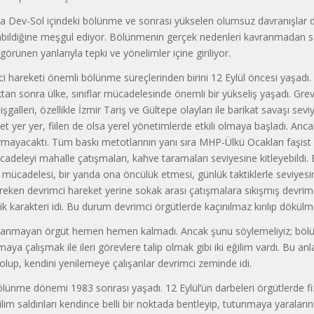
 Dev-Sol içindeki bölünme ve sonrası yükselen olumsuz davranışlar 
bildiğine meşgul ediyor. Bölünmenin gerçek nedenleri kavranmadan 
görünen yanlarıyla tepki ve yönelimler içine giriliyor.
i hareketi önemli bölünme süreçlerinden birini 12 Eylül öncesi yaşadı.
ıktan sonra ülke, sınıflar mücadelesinde önemli bir yükseliş yaşadı. Grev
işgalleri, özellikle İzmir Tariş ve Gültepe olayları ile barikat savaşı sevi
t yer yer, fiilen de olsa yerel yönetimlerde etkili olmaya başladı. Anc
mayacaktı. Tüm baskı metotlarının yanı sıra MHP-Ülkü Ocakları faşist 
cadeleyi mahalle çatışmaları, kahve taramaları seviyesine kitleyebildi.
f mücadelesi, bir yanda ona öncülük etmesi, günlük taktiklerle seviyesin
reken devrimci hareket yerine sokak arası çatışmalara sıkışmış devrim
k karakteri idi. Bu durum devrimci örgütlerde kaçınılmaz kırılıp dökülme
lanmayan örgüt hemen hemen kalmadı. Ancak şunu söylemeliyiz; bölü
ya çalışmak ile ileri görevlere talip olmak gibi iki eğilim vardı. Bu anl
 olup, kendini yenilemeye çalışanlar devrimci zeminde idi.
ölünme dönemi 1983 sonrası yaşadı. 12 Eylül’ün darbeleri örgütlerde fiz
ilim saldırıları kendince belli bir noktada bentleyip, tutunmaya yaralar