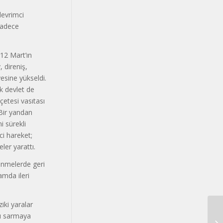
devrimci
sadece
 12 Mart’ın
, direniş,
yesine yükseldi.
ak devlet de
çetesi vasıtası
 Bir yandan
i sürekli
ci hareket;
ler yarattı.
nmelerde geri
amda ileri
iki yaralar
ını sarmaya
TÜ