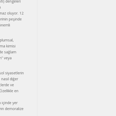
ıfı) dengeleri
n
maz oluyor. 12
lerinin peşinde
 önemli
oplumsal,
Ama kimisi
 de sağlam
in” veya
ol siyasetlerin
 nasıl diğer
tlerde ve
Özellikle en
 içinde yer
arın demoralize