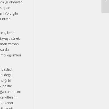
ğlamlığı olmayan
TA
a sağlam
zan Yolu gibi
tünüyle
imi, kendi
Savaşı, sürekli
r zaman zaman
lsa da
mci eğilimleri
 başladı.
dı değil.
ndığı bir
 politik
çığa çakmasını
ca kitlelerin
 Bu kendi
jik teorik