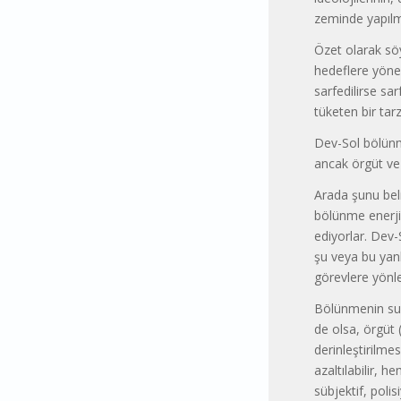
zeminde yapılm
Özet olarak söy
hedeflere yönel
sarfedilirse sar
tüketen bir tar
Dev-Sol bölünm
ancak örgüt ve g
Arada şunu bel
bölünme enerjis
ediyorlar. Dev-
şu veya bu yanl
görevlere yönle
Bölünmenin su y
de olsa, örgüt (
derinleştirilme
azaltılabilir, h
sübjektif, poli