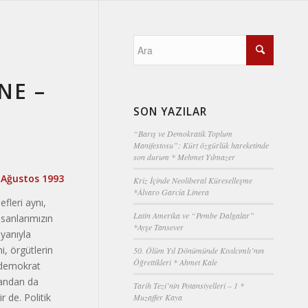
NE –
SON YAZILAR
“Barış ve Demokratik Toplum
Manifestosu”: Kürt özgürlük hareketinde
son durum * Mehmet Yılmazer
, Ağustos 1993
Kriz İçinde Neoliberal Küreselleşme
*Álvaro García Linera
fleri aynı,
Latin Amerika ve “Pembe Dalgalar”
sanlarımızın
*Ayşe Tansever
 yanıyla
i, örgütlerin
50. Ölüm Yıl Dönümünde Kıvılcımlı’nın
Öğrettikleri * Ahmet Kale
i demokrat
 yandan da
Tarih Tezi’nin Potansiyelleri – 1 *
r de. Politik
Muzaffer Kaya