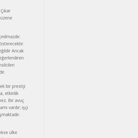
 Çıkar
 düzene
çınılmazdır.
österecektir.
eğildir Ancak
değerlendiren
ilcileri
ir.
k bir prestiji
, etkinlik
mez. Bir avuç
mı vardır; işçi
uşmaktadır.
ekse ülke