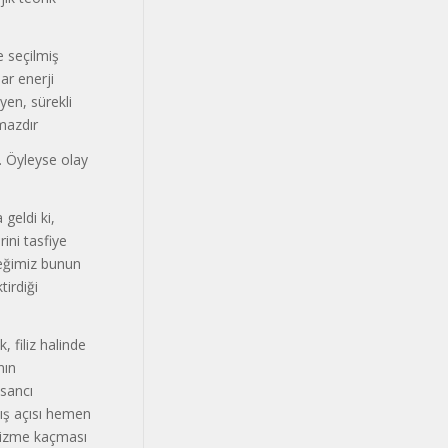
e seçilmiş
ar enerji
yen, sürekli
lmazdır
. Öyleyse olay
geldi ki,
ini tasfiye
steğimiz bunun
irdiği
 filiz halinde
nın
 sancı
akış açısı hemen
tivizme kaçması