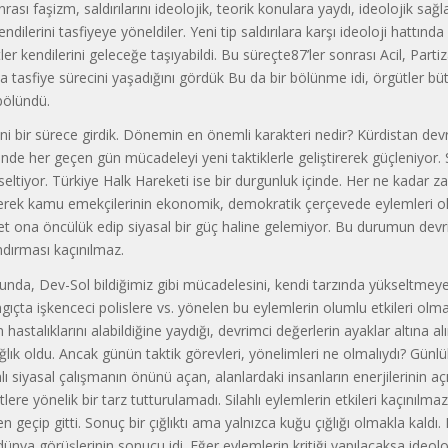
nrası faşizm, saldırılarını ideolojik, teorik konulara yaydı, ideolojik sa
endilerini tasfiyeye yöneldiler. Yeni tip saldırılara karşı ideoloji hattınd
er kendilerini geleceğe taşıyabildi. Bu süreçte87’ler sonrası Acil, Parti
zla tasfiye sürecini yaşadığını gördük Bu da bir bölünme idi, örgütler bü
bölündü.
 bir sürece girdik. Dönemin en önemli karakteri nedir? Kürdistan devr
ğinde her geçen gün mücadeleyi yeni taktiklerle geliştirerek güçleniyor. 
kseltiyor. Türkiye Halk Hareketi ise bir durgunluk içinde. Her ne kada
 gerek kamu emekçilerinin ekonomik, demokratik çerçevede eylemleri o
t ona öncülük edip siyasal bir güç haline gelemiyor. Bu durumun devri
ndırması kaçınılmaz.
sonunda, Dev-Sol bildiğimiz gibi mücadelesini, kendi tarzında yükseltmeye
ngıçta işkenceci polislere vs. yönelen bu eylemlerin olumlu etkileri olma
hastalıklarını alabildiğine yaydığı, devrimci değerlerin ayaklar altına alı
lık oldu. Ancak günün taktik görevleri, yönelimleri ne olmalıydı? Günlük
lı siyasal çalışmanın önünü açan, alanlardaki insanların enerjilerinin a
ere yönelik bir tarz tutturulamadı. Silahlı eylemlerin etkileri kaçınılmaz
n geçip gitti. Sonuç bir çığlıktı ama yalnızca kuğu çığlığı olmakla kaldı.
 dünya görüşlerinin sonucu idi. Eğer eylemlerin kritiği yapılacaksa ideolo