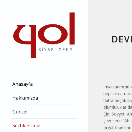
DEV
Anasayfa
İnsanlarımızın 
hepsinin amacı
Hakkımızda
hatta birçok si
olumluluklar da 
Güncel
Çin, Sovyet, Ar
çevrelerin “Ah 
Seçtiklerimiz
örgüt tepelerin