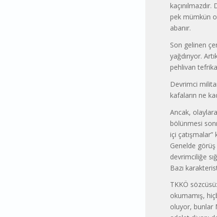
kaçınılmazdır. 
pek mümkün olma
abanır.
Son gelinen çerç
yağdırıyor. Artı
pehlivan tefrik
Devrimci milita
kafaların ne ka
Ancak, olaylar
bölünmesi sonra
içi çatışmalar” 
Genelde görüş b
devrimciliğe sı
Bazı karakteris
TKKÖ sözcüsü: “
okumamış, hiçb
oluyor, bunlar 