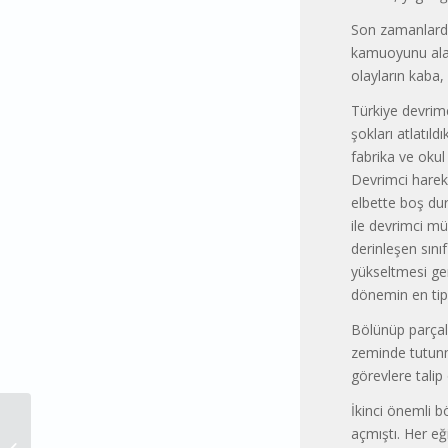
Son zamanlarda
kamuoyunu ala
olayların kaba, 
Türkiye devrimc
şokları atlatıld
fabrika ve okul 
Devrimci hareke
elbette boş dur
ile devrimci mü
derinleşen sını
yükseltmesi ge
dönemin en tipi
Bölünüp parça
zeminde tutunma
görevlere talip
İkinci önemli b
açmıştı. Her eğ
SENDİKAL KORUCULUK NASIL