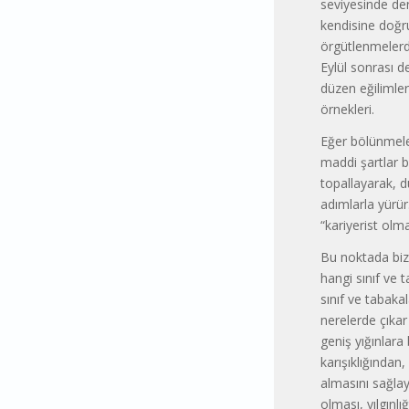
seviyesinde den
kendisine doğru
örgütlenmelerd
Eylül sonrası de
düzen eğilimler
örnekleri.
Eğer bölünmeler
maddi şartlar b
topallayarak, 
adımlarla yürür
“kariyerist olma
Bu noktada bize
hangi sınıf ve 
sınıf ve tabaka
nerelerde çıkar 
geniş yığınlara
karışıklığından
almasını sağlay
olması, yılgınlı