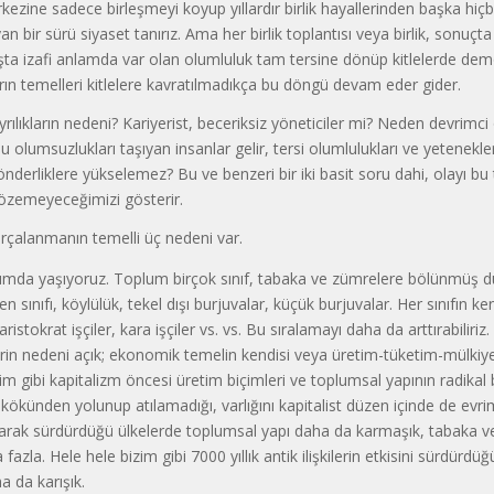
rkezine sadece birleşmeyi koyup yıllardır birlik hayallerinden başka hiçbi
 bir sürü siyaset tanırız. Ama her birlik toplantısı veya birlik, sonuçta 
şta izafi anlamda var olan olumluluk tam tersine dönüp kitlelerde de
kların temelleri kitlelere kavratılmadıkça bu döngü devam eder gider.
yrılıkların nedeni? Kariyerist, beceriksiz yöneticiler mi? Neden devrimci 
bu olumsuzlukları taşıyan insanlar gelir, tersi olumlulukları ve yetenekle
derliklere yükselemez? Bu ve benzeri bir iki basit soru dahi, olayı bu 
çözemeyeceğimizi gösterir.
çalanmanın temelli üç nedeni var.
plumda yaşıyoruz. Toplum birçok sınıf, tabaka ve zümrelere bölünmüş d
eren sınıfı, köylülük, tekel dışı burjuvalar, küçük burjuvalar. Her sınıfın ke
aristokrat işçiler, kara işçiler vs. vs. Bu sıralamayı daha da arttırabiliri
in nedeni açık; ekonomik temelin kendisi veya üretim-tüketim-mülkiyet 
zim gibi kapitalizm öncesi üretim biçimleri ve toplumsal yapının radikal 
e kökünden yolunup atılamadığı, varlığını kapitalist düzen içinde de evr
arak sürdürdüğü ülkelerde toplumsal yapı daha da karmaşık, tabaka v
 fazla. Hele hele bizim gibi 7000 yıllık antik ilişkilerin etkisini sürdürdü
 da karışık.