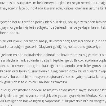
Davranışları subjektivizm belirlemeye başladı mı neyin nerede duracağı
yacaktır. İşte bu noktada kişilerin rolü, kalitesi olayların üstüne bir k
evede her iki taraf da politik ideolojik değil, polisiye zeminden birbirin
k yayın organları kişilerin sübjektif değerlendirme ve yaklaşımlarının tekr
alarına döndü.
nları öldürmek, dergilerini basıp, devrimci dergi temsilcilerine küfür e
dar tortulaştığını gösterir. Olayların geldiği uç nokta bunu gösteriyor.
a gelinen en son noktalardan bakmak da kavramamıza hiç yardımcı ol
sı olaylara Türk solundan değişik tepkiler geldi. Birçok açıklama toplan
konulu 10 civarında örgütün katıldığı bir toplantıda temsilciler görüşlerin
ildiren örgütlerin düşüncelerinin aşağı yukarı ortak bir yanı vardı. “Yap
ğmaz”, “bu panel bir komisyon oluştursun”, “sol içi çatışmalarda karar y
tik görüşleri kısa cümleler halinde sıralayalım.
Sol içi çatışmaların nedeni sosyalizm anlayışıdır”. “Hayatı boyunca kit
ir iş elinden gelmeyen sünnetçilik bile yapamayan kişiler Merkez Komi
MK üyeliğinden başka hiçbir iş yapamaz”, “Burjuvazinin bile bir yargıtayı