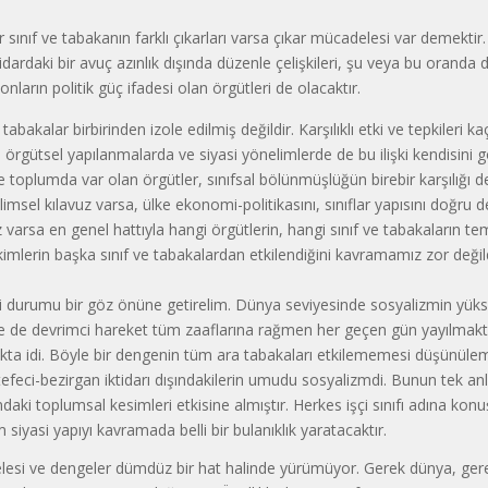
sınıf ve tabakanın farklı çıkarları varsa çıkar mücadelesi var demektir.
idardaki bir avuç azınlık dışında düzenle çelişkileri, şu veya bu oranda
 onların politik güç ifadesi olan örgütleri de olacaktır.
 tabakalar birbirinden izole edilmiş değildir. Karşılıklı etki ve tepkileri ka
a örgütsel yapılanmalarda ve siyasi yönelimlerde de bu ilişki kendisini g
 toplumda var olan örgütler, sınıfsal bölünmüşlüğün birebir karşılığı d
limsel kılavuz varsa, ülke ekonomi-politikasını, sınıflar yapısını doğru 
 varsa en genel hattıyla hangi örgütlerin, hangi sınıf ve tabakaların tems
imlerin başka sınıf ve tabakalardan etkilendiğini kavramamız zor değild
aki durumu bir göz önüne getirelim. Dünya seviyesinde sosyalizmin yükse
e de devrimci hareket tüm zaaflarına rağmen her geçen gün yayılmakta
akta idi. Böyle bir dengenin tüm ara tabakaları etkilememesi düşünüle
 tefeci-bezirgan iktidarı dışındakilerin umudu sosyalizmdi. Bunun tek anla
ındaki toplumsal kesimleri etkisine almıştır. Herkes işçi sınıfı adına kon
 siyasi yapıyı kavramada belli bir bulanıklık yaratacaktır.
elesi ve dengeler dümdüz bir hat halinde yürümüyor. Gerek dünya, ger