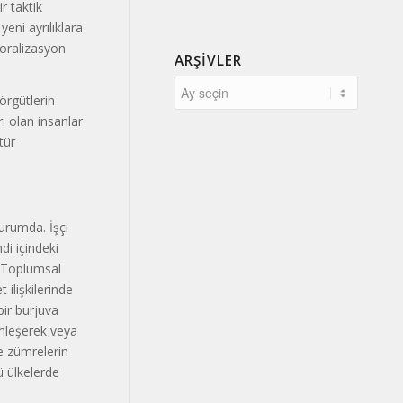
r taktik
yeni ayrılıklara
moralizasyon
ARŞIVLER
örgütlerin
ri olan insanlar
tür
urumda. İşçi
ndi içindeki
z. Toplumsal
ilişkilerinde
bir burjuva
imleşerek veya
e zümrelerin
ğü ülkelerde