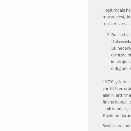
Toplumdaki her 
mücadelesi, ikt
tepkileri varsa,
Bu sınıf ve
Dolayısıyl
Bu nedenle
elimizde bi
ideolojimiz
olduğunu k
1970’li yıllard
vardı Ülkemizd
alanını arttırm
finans kapital,
sınıfı kendi dış
Böyle bir durum
Sınıflar mücad