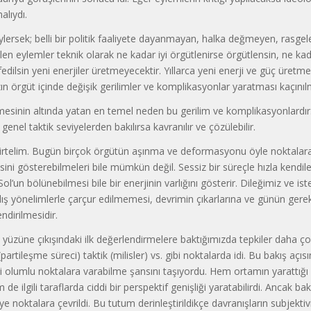
alıydı.
lersek; belli bir politik faaliyete dayanmayan, halka değmeyen, rasgel
en eylemler teknik olarak ne kadar iyi örgütlenirse örgütlensin, ne kad
fedilsin yeni enerjiler üretmeyecektir. Yıllarca yeni enerji ve güç üretme
zın örgüt içinde değişik gerilimler ve komplikasyonlar yaratması kaçını
esinin altında yatan en temel neden bu gerilim ve komplikasyonlardır
enel taktik seviyelerden bakılırsa kavranılır ve çözülebilir.
irtelim. Bugün birçok örgütün aşınma ve deformasyonu öyle noktalara 
ini gösterebilmeleri bile mümkün değil. Sessiz bir süreçle hızla kendiler
Sol’un bölünebilmesi bile bir enerjinin varlığını gösterir. Dileğimiz ve i
ış yönelimlerle çarçur edilmemesi, devrimin çıkarlarına ve günün gerekt
ndirilmesidir.
üzüne çıkışındaki ilk değerlendirmelere baktığımızda tepkiler daha çok,
partileşme süreci) taktik (milisler) vs. gibi noktalarda idi. Bu bakış açısı
si olumlu noktalara varabilme şansını taşıyordu. Hem ortamın yarattığı
em de ilgili taraflarda ciddi bir perspektif genişliği yaratabilirdi. Ancak b
siye noktalara çevrildi. Bu tutum derinleştirildikçe davranışların subjek