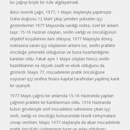
bu çağrıyı böyle bir özle algılayamadı.
İkinci önemli çağrı, 1977, 1 Mayıs olaylarıyla yapılmıştır.
Daha doğrusu 12 Mart çıkışı yeniden yükselen işçi
gösterilerinin 1977 Mayısında vardığı nokta, özel bir anlam
taşır. 15-16 Haziran olayları, sınıfın varlığı ve öncülüğünün
objektif koşullarının ilanı olduysa; 1977 Mayısıyla dönüş
noktasına varan işçi olaylarının anlamı ise, sınıfın pratikte
öncülüğe yetenekli olduğunun ve buna hazırlandığının
kanıtları oldu. Fakat aynı 1 Mayıs olayları henüz sınıfın
hazırlıklarının ne ölçüde zaaflı ve eksik olduğunu da
gösterdi. Mayıs 77, mücadelenin pratik öncülüğüne
soyunan işçi sınıfına finans-kapital tarafından yapılmış kanlı
bir uyarıydı.
1977 Mayıs çağrısı bir anlamda 15-16 Haziranda yapılan
çağrının pratikte bir kanıtlanması oldu. 1516 Haziranda
bütün gövdesiyle sınıf mücadelesi sahnesine çıkan işçi
sınıfı, varlığı ve öncülüğü konusundaki teorik tartışmalara
cevap verirken; Mayıs 1977 olaylarıyla da akan mücadelede
pratik öncülüğü üstlenmeye hazır ve aday olduğunu