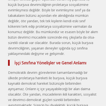
küçük burjuva devrimciliğinin proletarya sosyalizmine
evrimleşmesi değildir. Böyle bir evrimleşme sınıf ya da
tabakaların bütünü açısından ele alındığında mümkün
değildir, öte yandan, tek tek kişilerin kendi eski sınıf
kökenini terk edip proletarya sosyalizmine varmaları da
konumuz değildir. Bu mümkündür ve esasen böyle bir akım
bütün devrimci mücadele sürecinde-iniş çıkışlarla da olsa-
sürekli olarak var olacaktır. Burada sorun, küçük burjuva
devrimciliğinin, yaşanan deneyler ışığında işçi sınıfına
yaklaşımındaki değişme ve gelişimdir.
İşçi Sınıfına Yönelişler ve Genel Anlamı
Demokratik devrim görevlerinin tamamlanmadığı bir
ülkede proletarya hareketi ile burjuva, küçük burjuva
kaynaklı demokrat hareket bütünüyle birbirinden
ayrışamaz. Onların iç içe yaşayabileceği bir alan daima
olacaktır. Öte yandan, mücadelenin ikili karakteri, sosyalist
ve devrimci-demokrat güçleri sürekli birbirinden
ayrıştırmaktadır. Sürecin bu diyalektiği, küçük burjuva