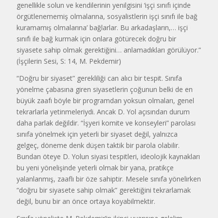
genellikle solun ve kendilerinin yenilgisini ‘işçi sınıfı içinde
örgütlenememiş olmalarına, sosyalistlerin işçi sınıfı ile bağ
kuramamış olmalarına’ bağlarlar. Bu arkadaşların,… işçi
sınıfı ile bağ kurmak için onlara götürecek doğru bir
siyasete sahip olmak gerektiğini… anlamadıkları görülüyor.”
(İşçilerin Sesi, S: 14, M. Pekdemir)
“Doğru bir siyaset” gerekliliği can alıcı bir tespit. Sınıfa
yönelme çabasına giren siyasetlerin çoğunun belki de en
büyük zaafı böyle bir programdan yoksun olmaları, genel
tekrarlarla yetinmeleriydi. Ancak D. Yol açısından durum
daha parlak değildir. “İşyeri komite ve konseyleri” parolası
sınıfa yönelmek için yeterli bir siyaset değil, yalnızca
gelgeç, döneme denk düşen taktik bir parola olabilir.
Bundan öteye D. Yolun siyasi tespitleri, ideolojik kaynakları
bu yeni yönelişinde yeterli olmak bir yana, pratikçe
yalanlanmış, zaaflı bir öze sahiptir. Mesele sınıfa yönelirken
“doğru bir siyasete sahip olmak” gerektiğini tekrarlamak
değil, bunu bir an önce ortaya koyabilmektir.