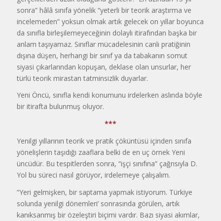
sonra” hâlâ sınıfa yönelik “yeterli bir teorik araştırma ve
incelemeden” yoksun olmak artık gelecek on yıllar boyunca
da sınıfla birleşilemeyeceğinin dolaylı itirafından başka bir
anlam taşıyamaz. Sınıflar mücadelesinin canlı pratiğinin
dışına düşen, herhangi bir sınıf ya da tabakanın somut
siyasi çıkarlarından kopuşan, deklase olan unsurlar, her
türlü teorik mirastan tatminsizlik duyarlar.
Yeni Öncü, sınıfla kendi konumunu irdelerken aslında böyle
bir itirafta bulunmuş oluyor.
***
Yenilgi yıllarının teorik ve pratik çöküntüsü içinden sınıfa
yönelişlerin taşıdığı zaaflara belki de en uç örnek Yeni
üncüdür. Bu tespitlerden sonra, “işçi sınıfına” çağrısıyla D.
Yol bu süreci nasıl görüyor, irdelemeye çalışalım.
“Yeri gelmişken, bir saptama yapmak istiyorum. Türkiye
solunda yenilgi dönemleri’ sonrasında görülen, artık
kanıksanmış bir özeleştiri biçimi vardır. Bazı siyasi akımlar,