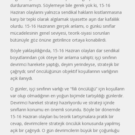
durduramamıştı. Söylemeye bile gerek yok ki, 15-16
Haziran olaylarını yalnızca sendikal hakların kısıtlanmasına
karşı bir tepki olarak algılamak siyasette aşın dar kafalılık
olurdu. 15-16 Haziranın gerçek anlamı, o günkü sınıflar
mücadelesinin genel seviyesi, teorik-siyasi sorunları
bütünüyle göz önüne getirilince ortaya konabilirdi.
Böyle yaklaşıldığında, 15-16 Haziran olayları dar sendikal
boyutlarından çok öteye bir anlama sahipti; işçi sınıfının
devrimci harekete yaptığı, deyim yerindeyse, stratejik bir
çağrıydı; sınıf öncülüğünün objektif koşullarının varlığının
açık ilanıydı.
O günler, işçi sınıfının varlığı ve “fiili öncülüğü” için koşulların
var olup olmadığının en yoğun biçimde tartışıldığı günlerdir.
Devrimci hareket strateji hazırlıyordu ve strateji içinde
sınıfların konumu en önemli sorundu. Böyle bir dönemde
15-16 Haziran olayları bu teorik tartışmalara pratik bir
cevap, devrimcilere stratejik öncülük konusunda yapılmış
açık bir çağrıydı. O gün devrimcilerin büyük bir çoğunluğu