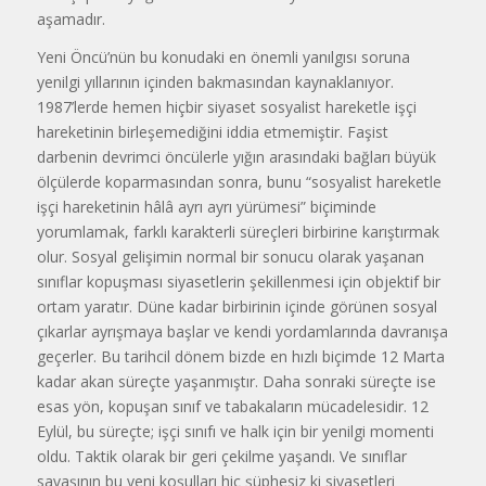
aşamadır.
Yeni Öncü’nün bu konudaki en önemli yanılgısı soruna
yenilgi yıllarının içinden bakmasından kaynaklanıyor.
1987’lerde hemen hiçbir siyaset sosyalist hareketle işçi
hareketinin birleşemediğini iddia etmemiştir. Faşist
darbenin devrimci öncülerle yığın arasındaki bağları büyük
ölçülerde koparmasından sonra, bunu “sosyalist hareketle
işçi hareketinin hâlâ ayrı ayrı yürümesi” biçiminde
yorumlamak, farklı karakterli süreçleri birbirine karıştırmak
olur. Sosyal gelişimin normal bir sonucu olarak yaşanan
sınıflar kopuşması siyasetlerin şekillenmesi için objektif bir
ortam yaratır. Düne kadar birbirinin içinde görünen sosyal
çıkarlar ayrışmaya başlar ve kendi yordamlarında davranışa
geçerler. Bu tarihcil dönem bizde en hızlı biçimde 12 Marta
kadar akan süreçte yaşanmıştır. Daha sonraki süreçte ise
esas yön, kopuşan sınıf ve tabakaların mücadelesidir. 12
Eylül, bu süreçte; işçi sınıfı ve halk için bir yenilgi momenti
oldu. Taktik olarak bir geri çekilme yaşandı. Ve sınıflar
savaşının bu yeni koşulları hiç şüphesiz ki siyasetleri