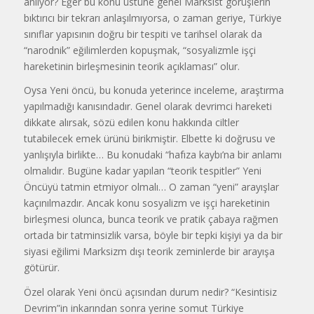
anlıyor? Eğer bu konu üstüne genel Marksist görüşlerin
bıktırıcı bir tekrarı anlaşılmıyorsa, o zaman geriye, Türkiye
sınıflar yapısının doğru bir tespiti ve tarihsel olarak da
“narodnik” eğilimlerden kopuşmak, “sosyalizmle işçi
hareketinin birleşmesinin teorik açıklaması” olur.
Oysa Yeni öncü, bu konuda yeterince inceleme, araştırma
yapılmadığı kanısındadır. Genel olarak devrimci hareketi
dikkate alırsak, sözü edilen konu hakkında ciltler
tutabilecek emek ürünü birikmiştir. Elbette ki doğrusu ve
yanlışıyla birlikte… Bu konudaki “hafıza kaybı’na bir anlamı
olmalıdır. Bugüne kadar yapılan “teorik tespitler” Yeni
Öncüyü tatmin etmiyor olmalı… O zaman “yeni” arayışlar
kaçınılmazdır. Ancak konu sosyalizm ve işçi hareketinin
birleşmesi olunca, bunca teorik ve pratik çabaya rağmen
ortada bir tatminsizlik varsa, böyle bir tepki kişiyi ya da bir
siyasi eğilimi Marksizm dışı teorik zeminlerde bir arayışa
götürür.
Özel olarak Yeni öncü açısından durum nedir? “Kesintisiz
Devrim”in inkarından sonra yerine somut Türkiye