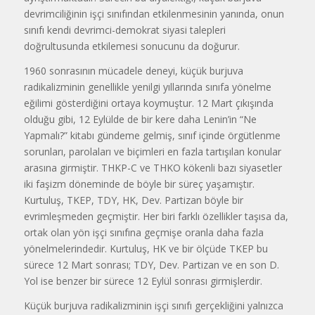
devrimciliğinin işçi sınıfından etkilenmesinin yanında, onun
sınıfı kendi devrimci-demokrat siyasi talepleri
doğrultusunda etkilemesi sonucunu da doğurur.
1960 sonrasının mücadele deneyi, küçük burjuva
radikalizminin genellikle yenilgi yıllarında sınıfa yönelme
eğilimi gösterdiğini ortaya koymuştur. 12 Mart çıkışında
olduğu gibi, 12 Eylülde de bir kere daha Lenin’in “Ne
Yapmalı?” kitabı gündeme gelmiş, sınıf içinde örgütlenme
sorunları, parolaları ve biçimleri en fazla tartışılan konular
arasına girmiştir. THKP-C ve THKO kökenli bazı siyasetler
iki faşizm döneminde de böyle bir süreç yaşamıştır.
Kurtuluş, TKEP, TDY, HK, Dev. Partizan böyle bir
evrimleşmeden geçmiştir. Her biri farklı özellikler taşısa da,
ortak olan yön işçi sınıfına geçmişe oranla daha fazla
yönelmelerindedir. Kurtuluş, HK ve bir ölçüde TKEP bu
sürece 12 Mart sonrası; TDY, Dev. Partizan ve en son D.
Yol ise benzer bir sürece 12 Eylül sonrası girmişlerdir.
Küçük burjuva radikalizminin işçi sınıfı gerçekliğini yalnızca