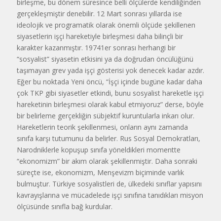
birleşme, bu dönem süresince belli ölçülerde kendiliğinden
gerçekleşmiştir denebilir. 12 Mart sonrası yıllarda ise
ideolojik ve programatik olarak önemli ölçüde şekillenen
siyasetlerin işçi hareketiyle birleşmesi daha bilinçli bir
karakter kazanmıştır. 19741er sonrası herhangi bir
“sosyalist” siyasetin etkisini ya da doğrudan öncülüğünü
taşımayan grev yada işçi gösterisi yok denecek kadar azdır.
Eğer bu noktada Yeni öncü, “İşçi içinde bugüne kadar daha
çok TKP gibi siyasetler etkindi, bunu sosyalist hareketle işçi
hareketinin birleşmesi olarak kabul etmiyoruz” derse, böyle
bir belirleme gerçekliğin sübjektif kuruntularla inkarı olur.
Hareketlerin teorik şekillenmesi, onların aynı zamanda
sınıfa karşı tutumunu da belirler. Rus Sosyal Demokratları,
Narodniklerle kopuşup sınıfa yöneldikleri momentte
“ekonomizm” bir akım olarak şekillenmiştir. Daha sonraki
süreçte ise, ekonomizm, Menşevizm biçiminde varlık
bulmuştur. Türkiye sosyalistleri de, ülkedeki sınıflar yapısını
kavrayışlarına ve mücadelede işçi sınıfına tanıdıkları misyon
ölçüsünde sınıfla bağ kurdular.