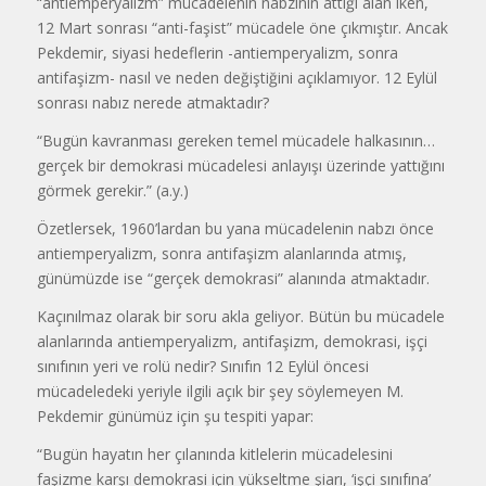
“antiemperyalizm” mücadelenin nabzının attığı alan iken,
12 Mart sonrası “anti-faşist” mücadele öne çıkmıştır. Ancak
Pekdemir, siyasi hedeflerin -antiemperyalizm, sonra
antifaşizm- nasıl ve neden değiştiğini açıklamıyor. 12 Eylül
sonrası nabız nerede atmaktadır?
“Bugün kavranması gereken temel mücadele halkasının…
gerçek bir demokrasi mücadelesi anlayışı üzerinde yattığını
görmek gerekir.” (a.y.)
Özetlersek, 1960’lardan bu yana mücadelenin nabzı önce
antiemperyalizm, sonra antifaşizm alanlarında atmış,
günümüzde ise “gerçek demokrasi” alanında atmaktadır.
Kaçınılmaz olarak bir soru akla geliyor. Bütün bu mücadele
alanlarında antiemperyalizm, antifaşizm, demokrasi, işçi
sınıfının yeri ve rolü nedir? Sınıfın 12 Eylül öncesi
mücadeledeki yeriyle ilgili açık bir şey söylemeyen M.
Pekdemir günümüz için şu tespiti yapar:
“Bugün hayatın her çılanında kitlelerin mücadelesini
faşizme karşı demokrasi için yükseltme şiarı, ‘işçi sınıfına’