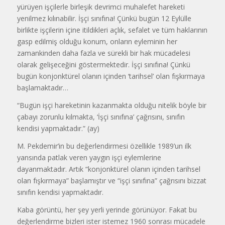
yürüyen işçilerle birleşik devrimci muhalefet hareketi
yenilmez kılınabilir. İşçi sınıfına! Çünkü bugün 12 Eylülle
birlikte işçilerin içine itildikleri açlık, sefalet ve tüm haklarının
gasp edilmiş olduğu konum, onların eyleminin her
zamankinden daha fazla ve sürekli bir hak mücadelesi
olarak gelişeceğini göstermektedir. İşçi sınıfına! Çünkü
bugün konjonktürel olanın içinden ‘tarihsel’ olan fışkırmaya
başlamaktadır…
“Bugün işçi hareketinin kazanmakta olduğu nitelik böyle bir
çabayı zorunlu kılmakta, ‘İşçi sınıfına’ çağrısını, sınıfın
kendisi yapmaktadır.” (ay)
M. Pekdemir’in bu değerlendirmesi özellikle 1989’un ilk
yansında patlak veren yaygın işçi eylemlerine
dayanmaktadır. Artık “konjonktürel olanın içinden tarihsel
olan fışkırmaya” başlamıştır ve “işçi sınıfına” çağrısını bizzat
sınıfın kendisi yapmaktadır.
Kaba görüntü, her şey yerli yerinde görünüyor. Fakat bu
değerlendirme bizleri ister istemez 1960 sonrası mücadele