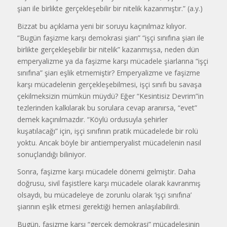
şiarı ile birlikte gerçekleşebilir bir nitelik kazanmıştır.” (a.y.)
Bizzat bu açıklama yeni bir soruyu kaçınılmaz kılıyor.
“Bugün faşizme karşı demokrasi şiarı” “işçi sınıfına şiarı ile
birlikte gerçekleşebilir bir nitelik” kazanmışsa, neden dün
emperyalizme ya da faşizme karşı mücadele şiarlarına “işçi
sınıfına” şiarı eşlik etmemiştir? Emperyalizme ve faşizme
karşı mücadelenin gerçekleşebilmesi, işçi sınıfı bu savaşa
çekilmeksizin mümkün müydü? Eğer “Kesintisiz Devrim”in
tezlerinden kalkılarak bu sorulara cevap aranırsa, “evet”
demek kaçınılmazdır. “Köylü ordusuyla şehirler
kuşatılacağı” için, işçi sınıfının pratik mücadelede bir rolü
yoktu. Ancak böyle bir antiemperyalist mücadelenin nasıl
sonuçlandığı biliniyor.
Sonra, faşizme karşı mücadele dönemi gelmiştir. Daha
doğrusu, sivil faşistlere karşı mücadele olarak kavranmış
olsaydı, bu mücadeleye de zorunlu olarak ‘işçi sınıfına’
şiarının eşlik etmesi gerektiği hemen anlaşılabilirdi.
Bugün, faşizme karşı “gerçek demokrasi” mücadelesinin