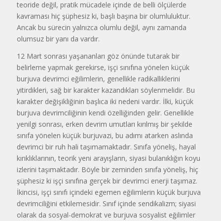
teoride değil, pratik mücadele içinde de belli ölçülerde
kavraması hiç şüphesiz ki, başlı başına bir olumluluktur.
Ancak bu sürecin yalnızca olumlu değil, aynı zamanda
olumsuz bir yanı da vardır.
12 Mart sonrası yaşananları göz önünde tutarak bir
belirleme yapmak gerekirse, işçi sınıfına yönelen küçük
burjuva devrimci eğilimlerin, genellikle radikalliklerini
yitirdikleri, sağ bir karakter kazandıkları söylenmelidir. Bu
karakter değişikliğinin başlıca iki nedeni vardır. İlki, küçük
burjuva devrimciliğinin kendi özelliğinden gelir. Genellikle
yenilgi sonrası, erken devrim umutları kırılmış bir şekilde
sınıfa yönelen küçük burjuvazi, bu adımı atarken aslında
devrimci bir ruh hali taşımamaktadır. Sınıfa yöneliş, hayal
kırıklıklarının, teorik yeni arayışların, siyasi bulanıklığın koyu
izlerini taşımaktadır. Böyle bir zeminden sınıfa yöneliş, hiç
şüphesiz ki işçi sınıfına gerçek bir devrimci enerji taşımaz.
İkincisi, işçi sınıfı içindeki egemen eğilimlerin küçük burjuva
devrimciliğini etkilemesidir. Sınıf içinde sendikalizm; siyasi
olarak da sosyal-demokrat ve burjuva sosyalist eğilimler