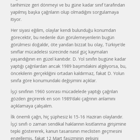
tarihimize geri dönmeyi ve bu güne kadar sınıf tarafından
yapılmış başka çağrıların olup olmadığını sorgulamaya
itiyor.
Her siyasi eğilim, olaylar kendi bulunduğu konumdan
görecektir, bu nedenle dün görülemeyenlerin bugün
görülmesi doğaldır, öte yandan bizzat bu olay, Türkiye’de
sınıflar mücadelesi sürecinde nasıl güç kaymaları
yaşandığının en güzel kanıtıdır. D. Yol sınıfın bugüne kadar
yaptığı çağrılardan ancak 1989 başımdakini algılıyorsa, bu,
öncekilerin gerçekliğini ortadan kaldırmaz, fakat D. Yolun
sınıfa göre konumundaki değişimini açıklar.
İşçi sınıfının 1960 sonrası mücadelede yaptığı çağrılan
gözden geçirerek en son 1989’daki çağrının anlamını
açıklamaya çalışalım.
İlk önemli çağrı, hiç şüphesiz ki 15-16 Haziran olaylarıdır.
İşçi sınıfı o zaman sendikal haklarının kısıtlanma girişimine
tepki göstererek, kanun tasarısının meclisten geçmesini
engellemiş, fakat 12 Mart faşizminin gelişini