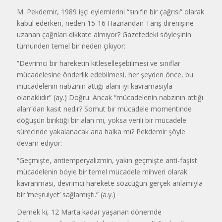
M. Pekdemir, 1989 işçi eylemlerini “sınıfın bir çağrısı” olarak
kabul ederken, neden 15-16 Hazirandan Tariş direnişine
uzanan çağrıları dikkate almıyor? Gazetedeki söyleşinin
tümünden temel bir neden çıkıyor:
“Devrimci bir hareketin kitleselleşebilmesi ve sınıflar
mücadelesine önderlik edebilmesi, her şeyden önce, bu
mücadelenin nabzının attığı alanı iyi kavramasıyla
olanaklıdır” (ay.) Doğru. Ancak “mücadelenin nabzının attığı
alan”dan kasıt nedir? Somut bir mücadele momentinde
döğüşün biriktiği bir alan mı, yoksa verili bir mücadele
sürecinde yakalanacak ana halka mı? Pekdemir şöyle
devam ediyor:
“Geçmişte, antiemperyalizmin, yakın geçmişte anti-faşist
mücadelenin böyle bir temel mücadele mihveri olarak
kavranması, devrimci harekete sözcüğün gerçek anlamıyla
bir ‘meşruiyet’ sağlamıştı.” (a.y.)
Demek ki, 12 Marta kadar yaşanan dönemde