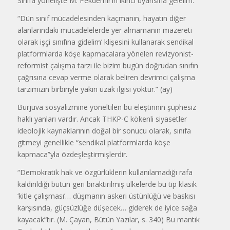
Sınıfa yönelişte M. Pekdemir’in ikinci uyarısına gelelim.
“Dün sınıf mücadelesinden kaçmanın, hayatın diğer
alanlarındaki mücadelelerde yer almamanın mazereti
olarak işçi sınıfına gidelim’ klişesini kullanarak sendikal
platformlarda köşe kapmacalara yönelen revizyonist-
reformist çalışma tarzı ile bizim bugün doğrudan sınıfın
çağrısına cevap verme olarak beliren devrimci çalışma
tarzımızın birbiriyle yakın uzak ilgisi yoktur.” (ay)
Burjuva sosyalizmine yöneltilen bu eleştirinin şüphesiz
haklı yanları vardır. Ancak THKP-C kökenli siyasetler
ideolojik kaynaklarının doğal bir sonucu olarak, sınıfa
gitmeyi genellikle “sendikal platformlarda köşe
kapmaca”yla özdeşleştirmişlerdir.
“Demokratik hak ve özgürlüklerin kullanılamadığı rafa
kaldırıldığı bütün geri bıraktırılmış ülkelerde bu tip klasik
‘kitle çalışması’… düşmanın askeri üstünlüğü ve baskısı
karşısında, güçsüzlüğe düşecek… giderek de iyice sağa
kayacak”tır. (M. Çayan, Bütün Yazılar, s. 340) Bu mantık