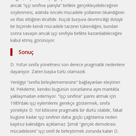
ancak “işçi sınıfına şiarıyla” birlikte gerçekleşebileceğinin
söylenmesi, aslında önceki mücadele yollarının tıkandığının
ve iflas ettiğinin itirafıdır. Küçük burjuva devrimciliği dolaylı
bir biçimde kendi mücadele tarzının tükendiğini, bundan
sonra savaşın ancak işçi sınıfıyla birlikte kazanılabileceğini
kabul etmiş görünüyor.
Sonuç
D. Yol’un sınıfa yönelmesi son derece pragmatik nedenlere
dayanıyor. Zaten başka türlü olamazdı.
Yenilgiyi “sınıfla birleşilememesine” bağlayanları eleştiren
M. Pekdemir, kendisi bugünün sorunlarına aynı mantıkla
yaklaşmadan edemiyor. “İşçi sınıfına” şiarını atmak için
1989’daki işçi eylemlerini gerekçe göstermek, sınıfa
yönelişte D. Yol kitlesine pragmatik bir dürtü olabilir, fakat
bugüne kadar işçi sınıfının daha güçlü çağrılarına neden
kayıtsız kalındığını açıklamaz. Şimdi “gerçek demokrasi
mücadelesini” işçi sınıfı ile birleştirmek zorunda kalan D.