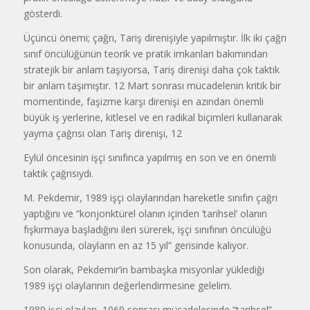
gösterdi.
Üçüncü önemi; çağrı, Tariş direnişiyle yapılmıştır. İlk iki çağrı
sınıf öncülüğünün teorik ve pratik imkanları bakımından
stratejik bir anlam taşıyorsa, Tariş direnişi daha çok taktik
bir anlam taşımıştır. 12 Mart sonrası mücadelenin kritik bir
momentinde, faşizme karşı direnişi en azından önemli
büyük iş yerlerine, kitlesel ve en radikal biçimleri kullanarak
yayma çağrısı olan Tariş direnişi, 12
Eylül öncesinin işçi sınıfınca yapılmış en son ve en önemli
taktik çağrısıydı.
M. Pekdemir, 1989 işçi olaylarından hareketle sınıfın çağrı
yaptığını ve “konjonktürel olanın içinden ‘tarihsel’ olanın
fışkırmaya başladığını ileri sürerek, işçi sınıfının öncülüğü
konusunda, olayların en az 15 yıl” gerisinde kalıyor.
Son olarak, Pekdemir’in bambaşka misyonlar yüklediği
1989 işçi olaylarının değerlendirmesine gelelim.
1989 işçi olayları, 1969 sonrası mücadelesinde “tarihsel”