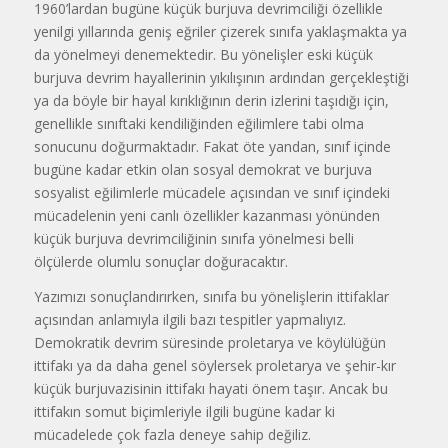
1960’lardan bugüne küçük burjuva devrimciliği özellikle
yenilgi yıllarında geniş eğriler çizerek sınıfa yaklaşmakta ya
da yönelmeyi denemektedir. Bu yönelişler eski küçük
burjuva devrim hayallerinin yıkılışının ardından gerçekleştiği
ya da böyle bir hayal kırıklığının derin izlerini taşıdığı için,
genellikle sınıftaki kendiliğinden eğilimlere tabi olma
sonucunu doğurmaktadır. Fakat öte yandan, sınıf içinde
bugüne kadar etkin olan sosyal demokrat ve burjuva
sosyalist eğilimlerle mücadele açısından ve sınıf içindeki
mücadelenin yeni canlı özellikler kazanması yönünden
küçük burjuva devrimciliğinin sınıfa yönelmesi belli
ölçülerde olumlu sonuçlar doğuracaktır.
Yazımızı sonuçlandırırken, sınıfa bu yönelişlerin ittifaklar
açısından anlamıyla ilgili bazı tespitler yapmalıyız.
Demokratik devrim süresinde proletarya ve köylülüğün
ittifakı ya da daha genel söylersek proletarya ve şehir-kır
küçük burjuvazisinin ittifakı hayati önem taşır. Ancak bu
ittifakın somut biçimleriyle ilgili bugüne kadar ki
mücadelede çok fazla deneye sahip değiliz.