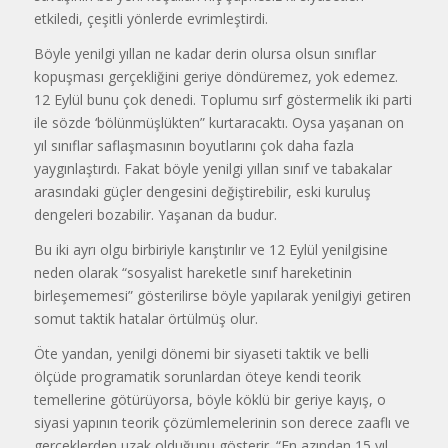
etkiledi, çeşitli yönlerde evrimleştirdi.
Böyle yenilgi yıllan ne kadar derin olursa olsun sınıflar
kopuşması gerçekliğini geriye döndüremez, yok edemez.
12 Eylül bunu çok denedi. Toplumu sırf göstermelik iki parti
ile sözde ‘bölünmüşlükten” kurtaracaktı. Oysa yaşanan on
yıl sınıflar saflaşmasının boyutlarını çok daha fazla
yaygınlaştırdı. Fakat böyle yenilgi yıllan sınıf ve tabakalar
arasındaki güçler dengesini değiştirebilir, eski kuruluş
dengeleri bozabilir. Yaşanan da budur.
Bu iki ayrı olgu birbiriyle karıştırılır ve 12 Eylül yenilgisine
neden olarak “sosyalist hareketle sınıf hareketinin
birleşememesi” gösterilirse böyle yapılarak yenilgiyi getiren
somut taktik hatalar örtülmüş olur.
Öte yandan, yenilgi dönemi bir siyaseti taktik ve belli
ölçüde programatik sorunlardan öteye kendi teorik
temellerine götürüyorsa, böyle köklü bir geriye kayış, o
siyasi yapının teorik çözümlemelerinin son derece zaaflı ve
gerçeklerden uzak olduğunu gösterir. “En azından 15 yıl