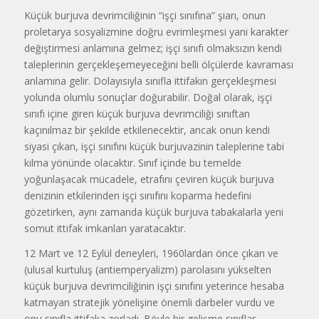
Küçük burjuva devrimciliğinin “işçi sınıfına” şiarı, onun
proletarya sosyalizmine doğru evrimleşmesi yani karakter
değiştirmesi anlamına gelmez; işçi sınıfı olmaksızın kendi
taleplerinin gerçekleşemeyeceğini belli ölçülerde kavraması
anlamına gelir. Dolayısıyla sınıfla ittifakın gerçekleşmesi
yolunda olumlu sonuçlar doğurabilir. Doğal olarak, işçi
sınıfı içine giren küçük burjuva devrimciliği sınıftan
kaçınılmaz bir şekilde etkilenecektir, ancak onun kendi
siyasi çıkan, işçi sınıfını küçük burjuvazinin taleplerine tabi
kılma yönünde olacaktır. Sınıf içinde bu temelde
yoğunlaşacak mücadele, etrafını çeviren küçük burjuva
denizinin etkilerinden işçi sınıfını koparma hedefini
gözetirken, aynı zamanda küçük burjuva tabakalarla yeni
somut ittifak imkanları yaratacaktır.
12 Mart ve 12 Eylül deneyleri, 1960lardan önce çıkan ve
(ulusal kurtuluş (antiemperyalizm) parolasını yükselten
küçük burjuva devrimciliğinin işçi sınıfını yeterince hesaba
katmayan stratejik yönelişine önemli darbeler vurdu ve
onu sınıfla ittifaka zorladı. Böyle bir gelişme sınıflar