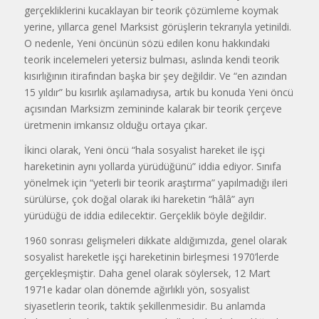
gerçekliklerini kucaklayan bir teorik çözümleme koymak
yerine, yıllarca genel Marksist görüşlerin tekrarıyla yetinildi.
O nedenle, Yeni öncünün sözü edilen konu hakkındaki
teorik incelemeleri yetersiz bulması, aslında kendi teorik
kısırlığının itirafından başka bir şey değildir. Ve “en azından
15 yıldır” bu kısırlık aşılamadıysa, artık bu konuda Yeni öncü
açısından Marksizm zemininde kalarak bir teorik çerçeve
üretmenin imkansız olduğu ortaya çıkar.
İkinci olarak, Yeni öncü “hala sosyalist hareket ile işçi
hareketinin aynı yollarda yürüdüğünü” iddia ediyor. Sınıfa
yönelmek için “yeterli bir teorik araştırma” yapılmadığı ileri
sürülürse, çok doğal olarak iki hareketin “hâlâ” ayrı
yürüdüğü de iddia edilecektir. Gerçeklik böyle değildir.
1960 sonrası gelişmeleri dikkate aldığımızda, genel olarak
sosyalist hareketle işçi hareketinin birleşmesi 1970’lerde
gerçekleşmiştir. Daha genel olarak söylersek, 12 Mart
1971e kadar olan dönemde ağırlıklı yön, sosyalist
siyasetlerin teorik, taktik şekillenmesidir. Bu anlamda