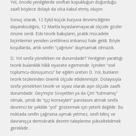
Yol, önceki yenilgilerde sınıftan kopukluğun doğurduğu
zaafı böylece dolaylı da olsa kabul etmiş oluyor.
Sonuç olarak, 12 Eylül küçük burjuva devrimciliğinin
dayanıksızlığını, 12 Martla kıyaslanmayacak ölçüde gözler
önüne serdi. Eski teorik bakışların, pratik mücadele
biçimlerinin yeniden üretilmesi imkansız hale geldi. Böyle
koşullarda, artık sınıfın “çağrısını” duymamak olmazdı.
D. Yol sınıfa yönelirken ne durumdadır? Yenilginin yarattığı
teorik bulanıklık hâlâ siyasete egemendir. İçinden “sivil
toplumcu-dönüşümcü” bir eğilim üreten D. Yol, bunların
teorik tezlerinden önemli ölçüde etkilenmiştir. Dolayısıyla
sınıfa yönelirken teorik ve siyasi olarak aşın ölçüde zaaflı
durumdadır. Geçmişte Sovyetleri ya da Çin’i “tutmamış”
olmak, şimdi de “işçi konseyleri” parolasını atmak sınıfa
devrimci bir şekilde “yol” göstermek için yeterli değildir. Bu
noktada sınıfın çağrısına uymak yetmez, sınıfı bilinç ve
davranışça demokratik devrim taleplerine yükseltebilmek
gereklidir.