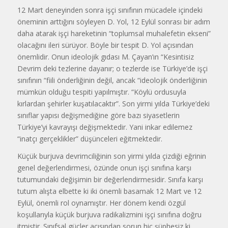
12 Mart deneyinden sonra işçi sınıfının mücadele içindeki
öneminin arttığını söyleyen D. Yol, 12 Eylül sonrası bir adım
daha atarak işçi hareketinin “toplumsal muhalefetin ekseni”
olacağını ileri sürüyor. Böyle bir tespit D. Yol açısından
önemlidir. Onun ideolojik gıdası M. Çayan’ın “Kesintisiz
Devrim deki tezlerine dayanır; o tezlerde ise Türkiye’de işçi
sınıfının “fiili önderliğinin değil, ancak “ideolojik önderliğinin
mümkün olduğu tespiti yapılmıştır. “Köylü ordusuyla
kırlardan şehirler kuşatılacaktır”. Son yirmi yılda Türkiye’deki
sınıflar yapısı değişmediğine göre bazı siyasetlerin
Türkiye’yi kavrayışı değişmektedir. Yani inkar edilemez
“inatçı gerçeklikler” düşünceleri eğitmektedir.
Küçük burjuva devrimciliğinin son yirmi yılda çizdiği eğrinin
genel değerlendirmesi, özünde onun işçi sınıfına karşı
tutumundaki değişimin bir değerlendirmesidir. Sınıfa karşı
tutum alışta elbette ki iki önemli basamak 12 Mart ve 12
Eylül, önemli rol oynamıştır. Her dönem kendi özgül
koşullarıyla küçük burjuva radikalizmini işçi sınıfına doğru
itmiştir. Sınıfsal güçler açısından sorun hiç şüphesiz ki,