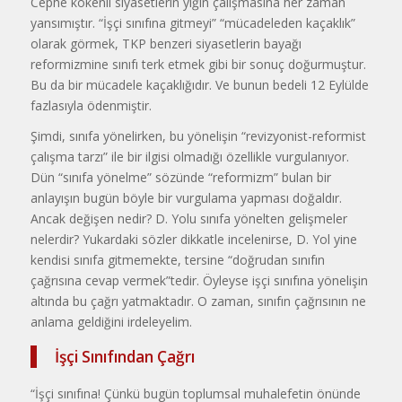
Cephe kökenli siyasetlerin yığın çalışmasına her zaman
yansımıştır. “İşçi sınıfına gitmeyi” “mücadeleden kaçaklık”
olarak görmek, TKP benzeri siyasetlerin bayağı
reformizmine sınıfı terk etmek gibi bir sonuç doğurmuştur.
Bu da bir mücadele kaçaklığıdır. Ve bunun bedeli 12 Eylülde
fazlasıyla ödenmiştir.
Şimdi, sınıfa yönelirken, bu yönelişin “revizyonist-reformist
çalışma tarzı” ile bir ilgisi olmadığı özellikle vurgulanıyor.
Dün “sınıfa yönelme” sözünde “reformizm” bulan bir
anlayışın bugün böyle bir vurgulama yapması doğaldır.
Ancak değişen nedir? D. Yolu sınıfa yönelten gelişmeler
nelerdir? Yukardaki sözler dikkatle incelenirse, D. Yol yine
kendisi sınıfa gitmemekte, tersine “doğrudan sınıfın
çağrısına cevap vermek”tedir. Öyleyse işçi sınıfına yönelişin
altında bu çağrı yatmaktadır. O zaman, sınıfın çağrısının ne
anlama geldiğini irdeleyelim.
İşçi Sınıfından Çağrı
“İşçi sınıfına! Çünkü bugün toplumsal muhalefetin önünde