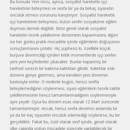
Bu konuda Yeni öncü, ayrıca, sosyalist hareketle işçi
hareketinin birleşmesi ve sınıfa bir ya da birkaç siyasetin
öncülük etmesi sorununu karıştırıyor. Sosyalist hareketle
işçi hareketinin birleşmesi, bütün sınıfın sosyalizme eğilim
duyması demek değildir. Birisi genel olarak sosyalist
hareketin teorik şekillenme döneminin kapanmasını; diğeri
ise her günkü pratik mücadele içinde eğilimlerin döğüşünün
sonuçlanmasını çınlatır. Hiç şüphesiz ki, özellikle küçük
burjuva devrimciliği içinden kritik momentlerde işçi sınıfını
yeni yeni keşfedenler çıkacaktır. Bunlar kapanmış bir
tarihsel sürecin bir bakıma kalıntıları gibidir. Kalıntılar eski
dönemi geriye getirmez, ama kendileri yeni dönemin
baskısıyla erirler. O nedenle bugün, henüz sınıfla
birleşilemediğinin söylenmesi, siyasi eğilimlerin teorik-taktik
şekillenmesinin henüz tamamlanmadığının söylenmesiyle
aynı şeydir. Oysa bu dönem esas olarak 12 Mart sürecinde
tamamlanmıştır. Ancak, henüz sınıfa devrimci anlamda bir
ya da bir kaç siyasetin öncülük edemediği söylenirse, bu bir
gerçekliktir. Fakat bu, özel olarak sınıf içinde, genel olarak
ülke çapında yoğun mücadele süreciyle varılabilecek bir