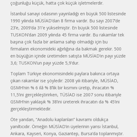
çoğunluğu küçük, hatta çok küçük işletmelerdir.
İstanbul sanayi odasının yayınladığı en büyük 500 listesinde
1990 yılında MÜSİAD’dan 8 firma vardır. Bu sayı 2007’de
23’e, 2009’da 31’e yükselmiştir. En büyük 500 listesinde
TUSKON’dan 2009 yılında 45 firma vardır. Bu rakamlar tek
başına çok fazla bir anlama sahip olmadığı için bu
firmaların ekonomideki ağırlığına da bakmak gerekir. 500
en büyüğün içinde üretimden satışta MÜSİAD’ın payı yüzde
3,6; TUSKON’un payı yüzde 5,9’dur.
Toplam Türkiye ekonomisindeki paylara bakınca ortaya
çıkan rakamlar ise şöyledir: 2008 yılı itibariyle, MÜSİAD,
GSMH’nin % 6 ilâ % 8’lik bir kısmını üretip, ihracatın %
11,5’ini gerçekleştirirken, TÜSİAD ise 2007 sonu itibariyle
GSMH’nin yaklaşık % 38’ini üreterek ihracatın da % 45’ini
gerçekleştirmektedir.
Öte yandan, “Anadolu kaplanları” kavramı oldukça
yanıltıcıdır. Örneğin MÜSİAD’in üyelerinin yarısı İstanbul,
Ankara, Kayseri, Konya, Gaziantep, Bursa’da toplanmıştır.