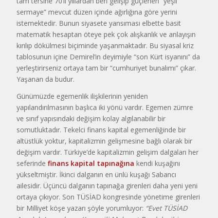
tam tersine 70’li yıllardan beri gelişip güçlenen “yeşil
sermaye” mevcut düzen içinde ağırlığına göre yerini
istemektedir. Bunun siyasete yansıması elbette basit
matematik hesaptan öteye pek çok alışkanlık ve anlayışın
kırılıp dökülmesi biçiminde yaşanmaktadır. Bu siyasal kriz
tablosunun içine Demirel’in deyimiyle “son Kürt isyanını” da
yerleştirirseniz ortaya tam bir “cumhuriyet bunalımı” çıkar.
Yaşanan da budur.
Günümüzde egemenlik ilişkilerinin yeniden
yapılandırılmasının başlıca iki yönü vardır. Egemen zümre
ve sınıf yapısındaki değişim kolay algılanabilir bir
somutluktadır. Tekelci finans kapital egemenliğinde bir
altüstlük yoktur, kapitalizmin gelişmesine bağlı olarak bir
değişim vardır. Türkiye’de kapitalizmin gelişim dalgaları her
seferinde
finans kapital tapınağına
kendi kuşağını
yükseltmiştir. İkinci dalganın en ünlü kuşağı Sabancı
ailesidir. Üçüncü dalganın tapınağa girenleri daha yeni yeni
ortaya çıkıyor. Son TÜSİAD kongresinde yönetime girenleri
bir Milliyet köşe yazarı şöyle yorumluyor:
“
Evet TÜSİAD