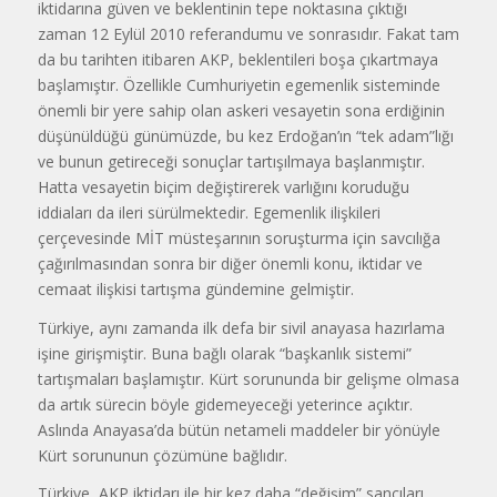
iktidarına güven ve beklentinin tepe noktasına çıktığı
zaman 12 Eylül 2010 referandumu ve sonrasıdır. Fakat tam
da bu tarihten itibaren AKP, beklentileri boşa çıkartmaya
başlamıştır. Özellikle Cumhuriyetin egemenlik sisteminde
önemli bir yere sahip olan askeri vesayetin sona erdiğinin
düşünüldüğü günümüzde, bu kez Erdoğan’ın “tek adam”lığı
ve bunun getireceği sonuçlar tartışılmaya başlanmıştır.
Hatta vesayetin biçim değiştirerek varlığını koruduğu
iddiaları da ileri sürülmektedir. Egemenlik ilişkileri
çerçevesinde MİT müsteşarının soruşturma için savcılığa
çağırılmasından sonra bir diğer önemli konu, iktidar ve
cemaat ilişkisi tartışma gündemine gelmiştir.
Türkiye, aynı zamanda ilk defa bir sivil anayasa hazırlama
işine girişmiştir. Buna bağlı olarak “başkanlık sistemi”
tartışmaları başlamıştır. Kürt sorununda bir gelişme olmasa
da artık sürecin böyle gidemeyeceği yeterince açıktır.
Aslında Anayasa’da bütün netameli maddeler bir yönüyle
Kürt sorununun çözümüne bağlıdır.
Türkiye, AKP iktidarı ile bir kez daha “değişim” sancıları