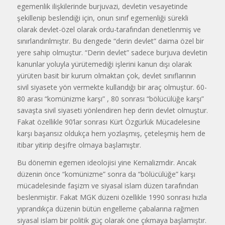
egemenlik ilişkilerinde burjuvazi, devletin vesayetinde
şekillenip beslendiği için, onun sınıf egemenliği sürekli
olarak devlet-özel olarak ordu-tarafından denetlenmiş ve
sınırlandırılmıştır. Bu dengede “derin devlet” daima özel bir
yere sahip olmuştur. “Derin devlet” sadece burjuva devletin
kanunlar yoluyla yürütemediği işlerini kanun dışı olarak
yürüten basit bir kurum olmaktan çok, devlet sınıflarının
sivil siyasete yön vermekte kullandığı bir araç olmuştur. 60-
80 arası “komünizme karşı” , 80 sonrası “bölücülüğe karşı”
savaşta sivil siyaseti yönlendiren hep derin devlet olmuştur.
Fakat özellikle 90’lar sonrası Kürt Özgürlük Mücadelesine
karşı başarısız oldukça hem yozlaşmış, çeteleşmiş hem de
itibar yitirip deşifre olmaya başlamıştır.
Bu dönemin egemen ideolojisi yine Kemalizmdir. Ancak
düzenin önce “komünizme” sonra da “bölücülüğe” karşı
mücadelesinde faşizm ve siyasal islam düzen tarafından
beslenmiştir. Fakat MGK düzeni özellikle 1990 sonrası hızla
yıprandıkça düzenin bütün engelleme çabalarına rağmen
siyasal islam bir politik güç olarak öne çıkmaya başlamıştır.