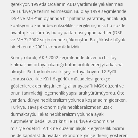
gerekiyor. 1999’da Öcalan’ın ABD yardımı ile yakalanması
ve Türkiye’ye teslim edilmesidir. Bu olay 1999 seçimlerinde
DSP ve MHP’nin oylarında bir patlama yaratmış, ancak üçlü
koalisyon o kadar beceriksizlikler sergilemiştir ki, bu sözde
avantaj kısa sürmüş bu oy patlaması yapan partiler (DSP
ve MHP) 2002 seçimlerinde çökmüştür. Bu çöküşte büyük
bir etken de 2001 ekonomik krizidir.
Sonuç olarak, AKP 2002 seçimlerinde düzen içi bir fay
kırılmasının ortaya çıkardığı bütün politik enerjiyi arkasına
almıştır. Bu fay kırılması iki şeyi ortaya koydu. 12 Eylül
sonrası özellikle Kürt özgürlük mücadelesi gerekçe
gösterilerek derinleştirilen “gizli anayasa”lı MGK düzeni ve
onun tanımladığı egemenlik yapısı artık yürümüyordu. Öte
yandan, dünya neoliberalizm yolunda koşar adım giderken,
Türkiye, savaş ekonomisiyle neoliberalizmden uzak
durmaktaydı. Fakat neoliberalizm yolunda ayak
sürçmelerin bedeli 2001 krizi ile Türkiye ekonomisine
misliyle ödetildi. Artık ne düzenin alışıldık egemenlik biçimi
ne de kapitalist dünyadaki ekonomik gidişe direnç gösteren