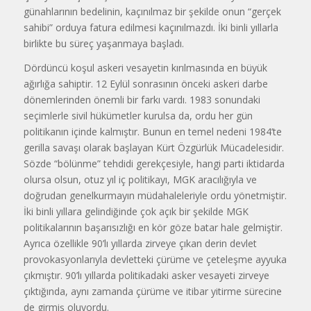
günahlarının bedelinin, kaçınılmaz bir şekilde onun “gerçek
sahibi” orduya fatura edilmesi kaçınılmazdı. İki binli yıllarla
birlikte bu süreç yaşanmaya başladı.
Dördüncü koşul askeri vesayetin kırılmasında en büyük
ağırlığa sahiptir. 12 Eylül sonrasının önceki askeri darbe
dönemlerinden önemli bir farkı vardı. 1983 sonundaki
seçimlerle sivil hükümetler kurulsa da, ordu her gün
politikanın içinde kalmıştır. Bunun en temel nedeni 1984’te
gerilla savaşı olarak başlayan Kürt Özgürlük Mücadelesidir.
Sözde “bölünme” tehdidi gerekçesiyle, hangi parti iktidarda
olursa olsun, otuz yıl iç politikayı, MGK aracılığıyla ve
doğrudan genelkurmayın müdahaleleriyle ordu yönetmiştir.
İki binli yıllara gelindiğinde çok açık bir şekilde MGK
politikalarının başarısızlığı en kör göze batar hale gelmiştir.
Ayrıca özellikle 90’lı yıllarda zirveye çıkan derin devlet
provokasyonlarıyla devletteki çürüme ve çeteleşme ayyuka
çıkmıştır. 90’lı yıllarda politikadaki asker vesayeti zirveye
çıktığında, aynı zamanda çürüme ve itibar yitirme sürecine
de girmiş oluyordu.