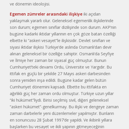
ve dönemin ideolojisi.
Egemen zümreler arasındaki ilişkiye
iki açıdan
yaklaşmak yararlı olur. Geleneksel egemenlik ilişkilerinde
son durum; egemen sınıflar dizilişinde son durum. AKP’nin
bugüne kadarki iktidar yıllarının en çok göze batan özelliği
elbette ki “askeri vesayet”le ilişkisidir. Devlet sınıfları ve
siyasi iktidar ilişkisi Türkiye’de aslında Osmanlı’dan devir
alınan geleneksel bir özelliğe sahiptir. Osmanlı’da Seyfiye
ve İlmiye her zaman bir siyasal güç olmuştur. Bunun
Cumhuriyet’teki devamı Ordu, Üniversite ve Yargıdır. Bu
ittifak en güçlü bir şekilde 27 Mayıs askeri darbesinden
sonra yeniden inşa edildi. Bugüne kadar gelen bütün
Cumhuriyet dönemini kapsadı. Elbette bu ittifakta en
ağırlıklı güç her zaman ordu olmuştur. Türkiye uzun yıllar
“iki hükümet”liydi. Birisi seçilmiş sivil, diğeri geleneksel
“askeri hükümet”-genelkurmay. Bu ilişki ve dengeye zaman
zaman darbelerle yeni düzenlemeler yapılmıştır. Bunların
en sonuncusu 28 Şubat 1997’de yapıldı. Ve ikibinli yıllara
başlarken bu vesayet ve ikili yapının gitmeyeceğinin