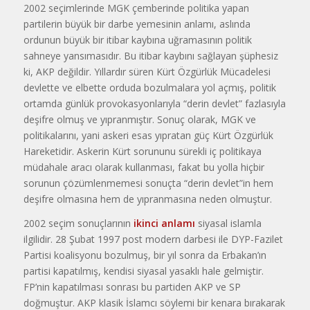
2002 seçimlerinde MGK çemberinde politika yapan
partilerin büyük bir darbe yemesinin anlamı, aslında
ordunun büyük bir itibar kaybına uğramasının politik
sahneye yansımasıdır. Bu itibar kaybını sağlayan şüphesiz
ki, AKP değildir. Yıllardır süren Kürt Özgürlük Mücadelesi
devlette ve elbette orduda bozulmalara yol açmış, politik
ortamda günlük provokasyonlarıyla “derin devlet” fazlasıyla
deşifre olmuş ve yıpranmıştır. Sonuç olarak, MGK ve
politikalarını, yani askeri esas yıpratan güç Kürt Özgürlük
Hareketidir. Askerin Kürt sorununu sürekli iç politikaya
müdahale aracı olarak kullanması, fakat bu yolla hiçbir
sorunun çözümlenmemesi sonuçta “derin devlet”in hem
deşifre olmasına hem de yıpranmasına neden olmuştur.
2002 seçim sonuçlarının
ikinci anlamı
siyasal islamla
ilgilidir. 28 Şubat 1997 post modern darbesi ile DYP-Fazilet
Partisi koalisyonu bozulmuş, bir yıl sonra da Erbakan’ın
partisi kapatılmış, kendisi siyasal yasaklı hale gelmiştir.
FP’nin kapatılması sonrası bu partiden AKP ve SP
doğmuştur. AKP klasik İslamcı söylemi bir kenara bırakarak