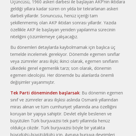
Üçüncüsü, 1960 askeri darbesi ile başlayan AKP’nin iktidara
geldiği yıllara kadar süren on yılda bir tekrarlanan askeri
darbeli yıllardır. Sonuncusu, henüz içeriği tam
şekillenmemiş olan AKP iktidarı sonrası yıllardır. Yazıda
özellikle AKP ile başlayan yeniden yapılanma sürecinin
niteliğini çözümlemeye çalışacağız.
Bu dönemleri detaylarda kaybolmamak için başlıca üç
temelde incelemek gerekiyor. Dönemde egemen sınıflar
veya zümreler arası ilişki; ikinci olarak, egemen sınıfların
ülkedeki genel egemenlik tarzı; son olarak, dönemin
egemen ideolojisi. Her dönemde bu alanlarda önemli
değişimler yaşanmıştır.
Tek Parti döneminden başlarsak
: Bu dönemin egemen
sınıf ve zümreler arası ilişkisi aslında Osmanlı yıllarından
miras alınan ve tüm cumhuriyet yıllarında ana özelliğini
koruyan bir yapıya sahiptir. Devlet eliyle beslenen ve
büyütülen Türk burjuvazisi tek parti yıllarında henüz
oldukça cılızdır. Türk burjuvazisi böyle bir yatakta
büyüdüğü-büyütüldüğü için, Avrupa burjuva devrimleri