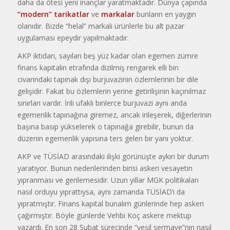
daha da ötesi yeni inançlar yaratmaktadır. Dünya çapında
“modern” tarikatlar
ve
markalar
bunların en yaygın
olanıdır. Bizde “helal” markalı ürünlerle bu alt pazar
uygulaması epeydir yapılmaktadır.
AKP iktidarı, sayıları beş yüz kadar olan egemen zümre
finans kapitalin etrafında dizilmiş rengarek elli bin
civarındaki tapınak dışı burjuvazinin özlemlerinin bir dile
gelişidir. Fakat bu özlemlerin yerine getirilişinin kaçınılmaz
sınırları vardır. İrili ufaklı binlerce burjuvazi aynı anda
egemenlik tapınağına giremez, ancak irileşerek, diğerlerinin
başına basıp yükselerek o tapınağa girebilir, bunun da
düzenin egemenlik yapısına ters gelen bir yanı yoktur.
AKP ve TÜSİAD arasındaki ilişki görünüşte aykırı bir durum
yaratıyor. Bunun nedenlerinden birisi askeri vesayetin
yıpranması ve gerilemesidir. Uzun yıllar MGK politikaları
nasıl orduyu yıprattıysa, aynı zamanda TÜSİAD’ı da
yıpratmıştır. Finans kapital bunalım günlerinde hep askeri
çağırmıştır. Böyle günlerde Vehbi Koç askere mektup
yazardı. En son 28 Şubat sürecinde “yeşil sermaye”nin nasıl