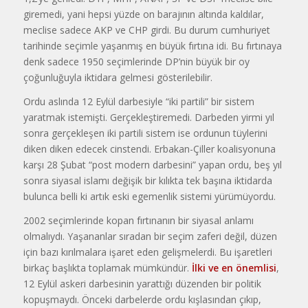
giremedi, yani hepsi yüzde on barajının altında kaldılar,
meclise sadece AKP ve CHP girdi. Bu durum cumhuriyet
tarihinde seçimle yaşanmış en büyük fırtına idi. Bu fırtınaya
denk sadece 1950 seçimlerinde DP’nin büyük bir oy
çoğunluğuyla iktidara gelmesi gösterilebilir.
Ordu aslında 12 Eylül darbesiyle “iki partili” bir sistem
yaratmak istemişti. Gerçekleştiremedi. Darbeden yirmi yıl
sonra gerçekleşen iki partili sistem ise ordunun tüylerini
diken diken edecek cinstendi. Erbakan-Çiller koalisyonuna
karşı 28 Şubat “post modern darbesini” yapan ordu, beş yıl
sonra siyasal islamı değişik bir kılıkta tek başına iktidarda
bulunca belli ki artık eski egemenlik sistemi yürümüyordu.
2002 seçimlerinde kopan fırtınanın bir siyasal anlamı
olmalıydı. Yaşananlar sıradan bir seçim zaferi değil, düzen
için bazı kırılmalara işaret eden gelişmelerdi. Bu işaretleri
birkaç başlıkta toplamak mümkündür.
İlki ve en önemlisi
,
12 Eylül askeri darbesinin yarattığı düzenden bir politik
kopuşmaydı. Önceki darbelerde ordu kışlasından çıkıp,