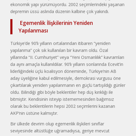
ekonomik yapı yürümüyordu. 2002 seçimlerindeki yaşanan
depremin üssü aslında düzenin kalbine çok yakındı.
Egemenlik İlişkilerinin Yeniden
Yapılanması
Türkiye’de 90’lı yılların ortalarından itibaren “yeniden
yapılanma” çok sık kullanılan bir kavram oldu. Özal
yıllarında “II. Cumhuriyet” veya “Yeni Osmanlılık” kavramları
da aynı amaçla kullanıldılar. 90’lı yılların sonlarında Ecevit’in
liderliğindeki üçlü koalisyon döneminde, Türkiye’nin AB
aday üyeliğine kabul edilmesiyle, demokrasi vurgusu öne
çıkartılarak yeniden yapılanmanın en güçlü tartışıldığı günler
oldu. Bilindiği gibi böyle beklentiler hep düş kırıklığı ile
bitmiştir. Kendisinin isteyip istememesinden bağımsız
olarak bu beklentilerin hepsi 2002 seçimlerini kazanan
AKP’nin üstüne kalmıştır.
Bir ülkede devrim olup egemenlik ilişkileri sınıflar
seviyesinde altüstlüğe uğramadıysa, geriye mevcut