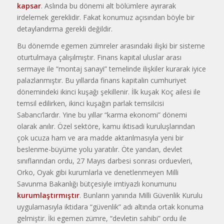
kapsar
. Aslında bu dönemi alt bölümlere ayırarak
irdelemek gereklidir. Fakat konumuz açısından böyle bir
detaylandırma gerekli değildir.
Bu dönemde egemen zümreler arasındaki ilişki bir sisteme
oturtulmaya çalışılmıştır. Finans kapital uluslar arası
sermaye ile “montaj sanayi” temelinde ilişkiler kurarak iyice
palazlanmıştır. Bu yıllarda finans kapitalin cumhuriyet
dönemindeki ikinci kuşağı şekillenir. İlk kuşak Koç ailesi ile
temsil edilirken, ikinci kuşağın parlak temsilcisi
Sabancı’lardır. Yine bu yıllar “karma ekonomi” dönemi
olarak anılır. Özel sektöre, kamu iktisadi kuruluşlarından
çok ucuza ham ve ara madde aktarılmasıyla yeni bir
beslenme-büyüme yolu yaratılır. Öte yandan, devlet
sınıflarından ordu, 27 Mayıs darbesi sonrası orduevleri,
Orko, Oyak gibi kurumlarla ve denetlenmeyen Milli
Savunma Bakanlığı bütçesiyle imtiyazlı konumunu
kurumlaştırmıştır
. Bunların yanında Milli Güvenlik Kurulu
uygulamasıyla iktidara “güvenlik” adı altında ortak konuma
gelmiştir. İki egemen zümre, “devletin sahibi” ordu ile