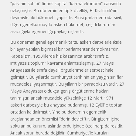
“paranın sahibi” finans kapital “karma ekonomi” çatısında
uzlaşmıştır. Bu dönemin en tipik özelliği, H. Kıvılcımlı’nın
deyimiyle “iki hükümet” yapısıdır. Birisi parlamentoda sivil,
diğeri genelkurmayda askeri hükümet, çeşitli kurumlar
aracılığıyla egemenliği paylaşmışlardır.
Bu dönemin genel egemenlik tarzı, askeri darbelerle ikide
bir ayar yapılan biçimsel bir “parlamenter demokrasi”dir.
Kapitalizm, 1950’lilerde hız kazanınca artık “sınıfsız,
imtiyazsız toplum” kavramı anlamsızlaşmış, 27 Mayıs
Anayasası ile sınıfa dayalı örgütlenmeler serbest hale
gelmiştir. Bu yıllarda cumhuriyet tarihinin en yaygın sınıflar
mücadelesi yaşanmıştır. Bu yılların bir paradoksu vardır. 27
Mayıs Anayasası oldukça geniş örgütlenme hakları
tanımıştır; ancak mücadele yükseldikçe 12 Mart 1971
askeri darbesiyle bu anayasa budanmış, 12 Eylül’le toptan
ortadan kaldırılmıştır. Yine bu dönemin egemenlik
araçlarından en önemlisi “derin devlet”tir. Bir gizem içine
sokulan bu kurum, aslında ordu içinde özel harp dairesidir.
Ancak sorun burada değildir. Cumhuriyet’le kurulan