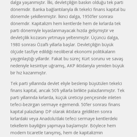
dalga yaşanmıştır. İlki, devletçiliğin baskın olduğu tek parti
dönemidir. Banka bağlantılarıyla ilk tekelci finans kapital bu
dönemde şekillenmiştir. İkinci dalga, 1950’ler sonrası
dönemdir. Kapitalizm hem kentlerde hem de kırlarda tek
parti dönemiyle kıyaslanmayacak hızda gelişmiştir ve
devletçilik kozasını yırtmaya yeltenmiştir. Üçüncü dalga,
1980 sonrası Özal’lı yıllarla başlar. Devletçiliğin büyük
ölçüde tasfiye edildiği neoliberal ekonomi politikaların
yaygınlaştığı yıllardır. Fakat bu süreç Kürt sorunu ve savaş
nedeniyle kesintiye uğramış, AKP iktidarıyla yeniden büyük
bir hız kazanmıştır.
Tek parti yıllarında devlet eliyle beslenip büyütülen tekelci
finans kapital, ancak 50’li yıllarla birlikte palazlanmıştır. Tek
parti yıllarında kırlarda, küçük üreticiyi pençesinde inleten
tefeci-bezirgan sermaye egemendi. 50’ler sonrası finans
kapital palazlanıp DP olarak iktidara geldikten sonra
kırlardaki veya Anadolu’daki tefeci sermaye kentlerdeki
tekellerin bayiliğini yapmaya başlamıştır. Böylece hem
modern ticaretle tanışmış, hem de kapitalizmin