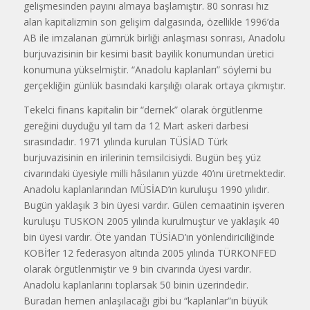
gelişmesinden payını almaya başlamıştır. 80 sonrası hız
alan kapitalizmin son gelişim dalgasında, özellikle 1996’da
AB ile imzalanan gümrük birliği anlaşması sonrası, Anadolu
burjuvazisinin bir kesimi basit bayilik konumundan üretici
konumuna yükselmiştir. “Anadolu kaplanları” söylemi bu
gerçekliğin günlük basındaki karşılığı olarak ortaya çıkmıştır.
Tekelci finans kapitalin bir “dernek” olarak örgütlenme
gereğini duyduğu yıl tam da 12 Mart askeri darbesi
sırasındadır. 1971 yılında kurulan TÜSİAD Türk
burjuvazisinin en irilerinin temsilcisiydi. Bugün beş yüz
civarındaki üyesiyle milli hâsılanın yüzde 40’ını üretmektedir.
Anadolu kaplanlarından MÜSİAD’ın kuruluşu 1990 yılıdır.
Bugün yaklaşık 3 bin üyesi vardır. Gülen cemaatinin işveren
kuruluşu TUSKON 2005 yılında kurulmuştur ve yaklaşık 40
bin üyesi vardır. Öte yandan TÜSİAD’ın yönlendiriciliğinde
KOBİ’ler 12 federasyon altında 2005 yılında TÜRKONFED
olarak örgütlenmiştir ve 9 bin civarında üyesi vardır.
Anadolu kaplanlarını toplarsak 50 binin üzerindedir.
Buradan hemen anlaşılacağı gibi bu “kaplanlar”ın büyük