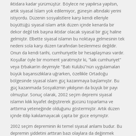
iktidara kadar yürümüştür. Böylece ne yapılırsa yapılsın,
artık siyasal İslam yok edilemiyor, güneşin altındaki yerini
istiyordu. Düzenin sosyalistlere karşı kendi elleriyle
büyüttüğü siyasal islam artık düzen içinde kenarda bir
dekor değil tek başına iktidar olacak siyasal bir güç haline
gelmiştir. Elbette siyasal islamın bu noktaya gelmesinin tek
nedeni sola karşı düzen tarafından beslenmesi değildir.
Onun da kendi tarihi, cumhuriyetle bir hesaplaşması vardır.
Koşullar öyle bir moment yaratmıştır ki, “laik cumhuriyet”
veya Erbakan’ın deyimiyle “Batı Kulübü”nün uygulamaları
büyük başarısızlıklara uğrarken, özellikle Ortadoğu
bölgesinde siyasal islam güç kazanmaya başlamıştır. Bu
güç kazanmada Sosyalizmin yıkılışının da büyük bir payı
olmuştur. Sonuç olarak, 2002 seçim depremi siyasal
islamın kılık kıyafet değiştirerek gücünü toparlama ve
arttırma yeteneğinde olduğunu göstermiştir. Artık düzen
içinde itilip kakılamayacak çapta bir güce erişmiştir.
2002 seçim depreminin iki temel siyasal anlamı budur. Bu
depremin şiddetini arttıran bazı olaylara da değinmek