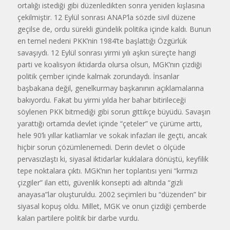
ortalığı istediği gibi düzenledikten sonra yeniden kışlasına
çekilmiştir. 12 Eylül sonrası ANAP’la sözde sivil düzene
geçilse de, ordu sürekli gündelik politika içinde kaldı. Bunun
en temel nedeni PKK’nin 1984’te başlattığı Özgürlük
savaşıydı. 12 Eylül sonrası yirmi yılı aşkın süreçte hangi
parti ve koalisyon iktidarda olursa olsun, MGK’nın çizdiği
politik çember içinde kalmak zorundaydı. İnsanlar
başbakana değil, genelkurmay başkanının açıklamalarına
bakıyordu. Fakat bu yirmi yılda her bahar bitirileceği
söylenen PKK bitmediği gibi sorun gittikçe büyüdü. Savaşın
yarattığı ortamda devlet içinde “çeteler” ve çürüme arttı,
hele 90’lı yıllar katliamlar ve sokak infazları ile geçti, ancak
hiçbir sorun çözümlenemedi. Derin devlet o ölçüde
pervasızlaştı ki, siyasal iktidarlar kuklalara dönüştü, keyfilik
tepe noktalara çıktı. MGK’nın her toplantısı yeni “kırmızı
çizgiler” ilan etti, güvenlik konsepti adı altında “gizli
anayasa”lar oluşturuldu. 2002 seçimleri bu “düzenden” bir
siyasal kopuş oldu. Millet, MGK ve onun çizdiği çemberde
kalan partilere politik bir darbe vurdu.