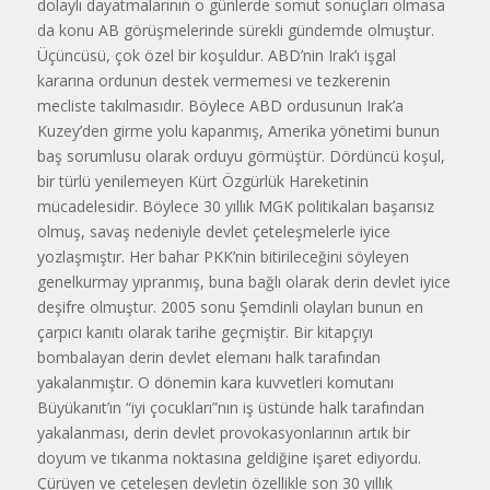
dolaylı dayatmalarının o günlerde somut sonuçları olmasa
da konu AB görüşmelerinde sürekli gündemde olmuştur.
Üçüncüsü, çok özel bir koşuldur. ABD’nin Irak’ı işgal
kararına ordunun destek vermemesi ve tezkerenin
mecliste takılmasıdır. Böylece ABD ordusunun Irak’a
Kuzey’den girme yolu kapanmış, Amerika yönetimi bunun
baş sorumlusu olarak orduyu görmüştür. Dördüncü koşul,
bir türlü yenilemeyen Kürt Özgürlük Hareketinin
mücadelesidir. Böylece 30 yıllık MGK politikaları başarısız
olmuş, savaş nedeniyle devlet çeteleşmelerle iyice
yozlaşmıştır. Her bahar PKK’nin bitirileceğini söyleyen
genelkurmay yıpranmış, buna bağlı olarak derin devlet iyice
deşifre olmuştur. 2005 sonu Şemdinli olayları bunun en
çarpıcı kanıtı olarak tarihe geçmiştir. Bir kitapçıyı
bombalayan derin devlet elemanı halk tarafından
yakalanmıştır. O dönemin kara kuvvetleri komutanı
Büyükanıt’ın “iyi çocukları”nın iş üstünde halk tarafından
yakalanması, derin devlet provokasyonlarının artık bir
doyum ve tıkanma noktasına geldiğine işaret ediyordu.
Çürüyen ve çeteleşen devletin özellikle son 30 yıllık