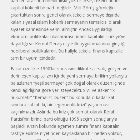
partileri arasında birebir ilişki yoktur. AKP, tekelci finans
kapital kökenli bir parti değildir. Milli Görüş gömleğini
çıkarttıktan sonra genel olarak tekelci sermaye dışında
kalan siyasal islam kökenli sermayenin temsilcisi olarak
siyaset sahnesinde yerini almıştır. Ancak uyguladığı
ekonomi politikalar uluslararası finans kapitalin Türkiye’ye
dayattığı ve Kemal Derviş eliyle ilk uygulamalarına giriştiği
neoliberal politikalardır. Bu haliyle tekelci finans kapitalle
tam bir uyum içindedir.
Fakat özellikle 1990’lar sonrasını dikkate alırsak, gelişen ve
derinleşen kapitalizm içinde yeni sermaye birikim yollarıyla
palazlanan “yeşil sermaye” çok doğal olarak düzen içinde
kendi ağırlığına göre yer isteyecekti. Sivil ve asker “iki
hükümetli” “Kemalist Düzen” bu konuda o kadar katı
sınırlara sahipti ki, bir “egemenlik krizi” yaşanması
kaçınılmazdı. Aslında bu kriz çok somut olarak Refah
Partisi’nin birinci parti olduğu 1995 seçim sonuçlarıyla
başladı. Krizin kökünde egemen zümre finans kapitalin
tasfiye edilme niyetinden kaynaklanan bir neden yoktur,