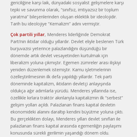
gericiliğine karşı laik, dünyadaki sosyalist gelişmelere karşı
tepki ve savunma olarak, “sınıfsız, imtiyazsız bir toplum
yaratma” bileşenlerinden oluşan eklektik bir ideolojidir.
Tarih bu ideolojiye “Kemalizm” adını vermiştir.
Çok partili yıllar
, Menderes liderliğinde Demokrat
Parti’nin iktidar olduğu yıllardır. Devlet eliyle beslenen Türk
burjuvazisi yeterince palazlandığını düşündüğü bir
dönemde artık devlet vesayetinden kurtulmak için
liberalizm yoluna çıkmıştır. Egemen zümreler arası ilişkiyi
yeniden düzenlemek istemiştir. Kamu işletmelerinin
özelleştirilmesinin ilk defa yapıldığı yıllardır. Tek parti
döneminde kapitalizm, iktidarın devletçi anlayışında
oldukça ağır adımlarla yürüdü. Menderes yıllarında ise,
özellikle kırlara traktör akınlarıyla kapitalizmin ilk “serbest”
gelişim yolları açıldı. Palazlanan finans kapital devletin
ekonomideki alanını daraltıp kendini büyütme yoluna çıktı.
Bu gerçeklikten dolayı, Menderes yılları devlet sınıfları ile
palazlanan finans kapital arasında egemenliğin paylaşımı
konusunda sürekli gerilimin yaşandığı dönem oldu.