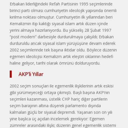
Erbakan liderliğindeki Refah Partisinin 1995 seçimlerinde
birinci parti olması cumhuriyetin ideolojik yapısında önemli
kırılma noktası olmuştur. Cumhuriyetin ilk yıllarından beri
Kemalizmin itip kaktığı siyasal islam artık düzen içinde
yerini almaya hazırlanıyordu. Bu yükseliş 28 Şubat 1997
“post modern” darbesiyle durdurulmaya çalışıldı; Erbakan
durduruldu ancak siyasal islam yürüyüşüne devam ederek
2002 seçimlerinde tek başına iktidar oldu. Böylece düzenin
egemen ideolojisi Kemalizm artık eleştiri oklarının hedefi
haline geliyor, tarihi olarak ömrünü dolduruyordu.
AKP’li Yıllar
2002 seçim sonuçları ile egemenlik ilişkilerinin artık eskisi
gibi yürümeyeceği ortaya çıkmıştı. Başlı başına AKP’nin
seçimleri kazanması, üstelik CHP hariç diğer partilerin
seçim barajının altına düşerek parlamento dışında
kalmaları güçlü bir siyasal depremdi. Yaşanan son on yılı
yine başlıca üç açıdan incelemek gerekiyor: Egemen
zümreler arasındaki ilişki; düzenin genel egemenlik sistemi