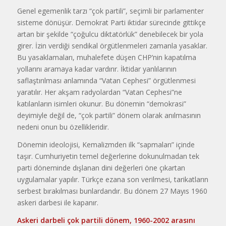
Genel egemenlik tarzı “çok partili”, seçimli bir parlamenter
sisteme dönüşür. Demokrat Parti iktidar sürecinde gittikçe
artan bir şekilde “çoğulcu diktatörlük” denebilecek bir yola
girer. İzin verdiği sendikal örgütlenmeleri zamanla yasaklar.
Bu yasaklamaları, muhalefete düşen CHP’nin kapatılma
yollarını aramaya kadar vardırır. İktidar yanlılarının
saflaştırılması anlamında “Vatan Cephesi” örgütlenmesi
yaratılır. Her akşam radyolardan “Vatan Cephesi”ne
katılanların isimleri okunur. Bu dönemin “demokrasi”
deyimiyle değil de, “çok partili” dönem olarak anılmasının
nedeni onun bu özellikleridir.
Dönemin ideolojisi, Kemalizmden ilk “sapmaları” içinde
taşır. Cumhuriyetin temel değerlerine dokunulmadan tek
parti döneminde dışlanan dini değerleri öne çıkartan
uygulamalar yapılır. Türkçe ezana son verilmesi, tarikatların
serbest bırakılması bunlardandır. Bu dönem 27 Mayıs 1960
askeri darbesi ile kapanır.
Askeri darbeli çok partili dönem, 1960-2002 arasını