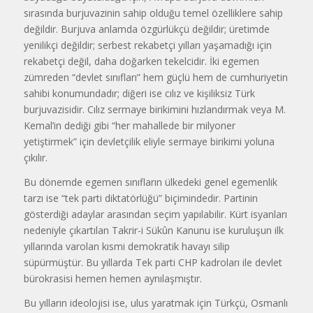
sırasında burjuvazinin sahip olduğu temel özelliklere sahip
değildir. Burjuva anlamda özgürlükçü değildir; üretimde
yenilikçi değildir; serbest rekabetçi yılları yaşamadığı için
rekabetçi değil, daha doğarken tekelcidir. İki egemen
zümreden “devlet sınıfları” hem güçlü hem de cumhuriyetin
sahibi konumundadır; diğeri ise cılız ve kişiliksiz Türk
burjuvazisidir. Cılız sermaye birikimini hızlandırmak veya M.
Kemal’in dediği gibi “her mahallede bir milyoner
yetiştirmek” için devletçilik eliyle sermaye birikimi yoluna
çıkılır.
Bu dönemde egemen sınıfların ülkedeki genel egemenlik
tarzı ise “tek parti diktatörlüğü” biçimindedir. Partinin
gösterdiği adaylar arasından seçim yapılabilir. Kürt isyanları
nedeniyle çıkartılan Takrir-i Sükûn Kanunu ise kuruluşun ilk
yıllarında varolan kısmi demokratik havayı silip
süpürmüştür. Bu yıllarda Tek parti CHP kadroları ile devlet
bürokrasisi hemen hemen aynılaşmıştır.
Bu yılların ideolojisi ise, ulus yaratmak için Türkçü, Osmanlı