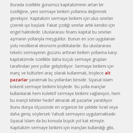
Burada özellikle günümüz kapitalizminin artan bir
özelliğine, yeni sermaye birikim yollarına değinmek
gerekiyor. Kapitalizm sermaye birikimi için ulus sınırları
çizerek işe başladı. Fakat çizdiği sınırlar artık kendisi için
engel halindedir. Uluslararası finans kapital bu sınırları
aşmanın yollarıyla meşguldür. Bunun en son uygulanan
yolu neoliberal ekonomi-politikalardır. Bu uluslararası
tekelci sermayenin gücünü arttıran birikim yollarına karşı
kapitalizmde özellikle daha küçük sermaye grupları
tarafından yeni yollar geliştiriliyor. Sermaye birikimi için
inanç ve kültürleri araç olarak kullanmak, böylece
alt
pazarlar
yaratmak bu yollardan birisidir. Siyasal islam
kökenli sermaye birikimi böyledir. Bu yolla inançlar
kullanılarak hem kolektif sermaye birikimi sağlanıyor, hem
bu inançlı kitleler hedef alınarak alt pazarlar yaratılıyor.
Bunu dünya ölçüsünde en organize bir şekilde İsrail veya
daha geniş söylersek Yahudi sermayesi uygulamaktadır.
Siyasal İslam da bu konuda büyük yol kat etmiştir.
Kapitalizm sermaye birikimi için inançları kullandığı gibi,