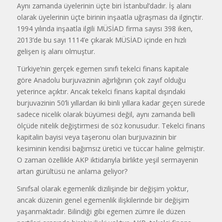
Aynı zamanda üyelerinin üçte biri İstanbul’dadır. İş alanı
olarak üyelerinin üçte birinin inşaatla uğraşması da ilginçtir.
1994 yılında inşaatla ilgili MÜSİAD firma sayısı 398 iken,
2013’de bu sayı 1114’e çıkarak MÜSİAD içinde en hızlı
gelişen iş alanı olmuştur.
Türkiye’nin gerçek egemen sınıfı tekelci finans kapitale
göre Anadolu burjuvazinin ağırlığının çok zayıf olduğu
yeterince açıktır. Ancak tekelci finans kapital dışındaki
burjuvazinin 50’li yıllardan iki binli yıllara kadar geçen sürede
sadece nicelik olarak büyümesi değil, aynı zamanda belli
ölçüde nitelik değiştirmesi de söz konusudur. Tekelci finans
kapitalin bayisi veya taşeronu olan burjuvazinin bir
kesiminin kendisi bağımsız üretici ve tüccar haline gelmiştir.
O zaman özellikle AKP iktidarıyla birlikte yeşil sermayenin
artan gürültüsü ne anlama geliyor?
Sınıfsal olarak egemenlik dizilişinde bir değişim yoktur,
ancak düzenin genel egemenlik ilişkilerinde bir değişim
yaşanmaktadır. Bilindiği gibi egemen zümre ile düzen