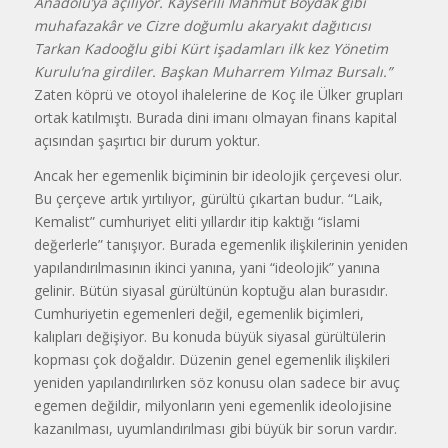
Anadolu’ya açılıyor. Kayserili Mahmut Boydak gibi
muhafazakâr ve Cizre doğumlu akaryakıt dağıtıcısı
Tarkan Kadooğlu gibi Kürt işadamları ilk kez Yönetim
Kurulu’na girdiler. Başkan Muharrem Yılmaz Bursalı.”
Zaten köprü ve otoyol ihalelerine de Koç ile Ülker grupları
ortak katılmıştı. Burada dini imanı olmayan finans kapital
açısından şaşırtıcı bir durum yoktur.
Ancak her egemenlik biçiminin bir ideolojik çerçevesi olur.
Bu çerçeve artık yırtılıyor, gürültü çıkartan budur. “Laik,
Kemalist” cumhuriyet eliti yıllardır itip kaktığı “islami
değerlerle” tanışıyor. Burada egemenlik ilişkilerinin yeniden
yapılandırılmasının ikinci yanına, yani “ideolojik” yanına
gelinir. Bütün siyasal gürültünün koptuğu alan burasıdır.
Cumhuriyetin egemenleri değil, egemenlik biçimleri,
kalıpları değişiyor. Bu konuda büyük siyasal gürültülerin
kopması çok doğaldır. Düzenin genel egemenlik ilişkileri
yeniden yapılandırılırken söz konusu olan sadece bir avuç
egemen değildir, milyonların yeni egemenlik ideolojisine
kazanılması, uyumlandırılması gibi büyük bir sorun vardır.