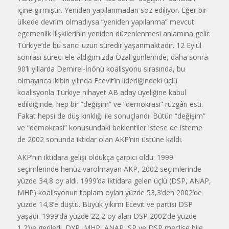
içine girmiştir. Yeniden yapılanmadan söz ediliyor. Eğer bir
ülkede devrim olmadıysa “yeniden yapılanma” mevcut
egemenlik ilişkilerinin yeniden düzenlenmesi anlamına gelir.
Türkiye’de bu sancı uzun süredir yaşanmaktadır. 12 Eylül
sonrası süreci ele aldığımızda Özal günlerinde, daha sonra
90’lı yıllarda Demirel-İnönü koalisyonu sırasında, bu
olmayınca ikibin yılında Ecevit’in liderliğindeki üçlü
koalisyonla Türkiye nihayet AB aday üyeliğine kabul
edildiğinde, hep bir “değişim” ve “demokrasi” rüzgârı esti.
Fakat hepsi de düş kırıklığı ile sonuçlandı. Bütün “değişim”
ve “demokrasi” konusundaki beklentiler istese de isteme
de 2002 sonunda iktidar olan AKP’nin üstüne kaldı.
AKP’nin iktidara gelişi oldukça çarpıcı oldu. 1999
seçimlerinde henüz varolmayan AKP, 2002 seçimlerinde
yüzde 34,8 oy aldı. 1999’da iktidara gelen üçlü (DSP, ANAP,
MHP) koalisyonun toplam oyları yüzde 53,3’den 2002’de
yüzde 14,8’e düştü. Büyük yıkımı Ecevit ve partisi DSP
yaşadı. 1999’da yüzde 22,2 oy alan DSP 2002’de yüzde
1,2’ye geriledi. DYP, MHP, ANAP, SP ve DSP meclise bile