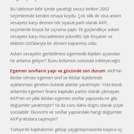
Bu tablonun kitle içinde yarattığı sessiz birikim 2002
seçimlerinde kendini ortaya koydu. Çok silik de olsa askeri
vesayete karşı direnen tek siyasal parti olarak AKP,
seçimlerde büyük bir sıçrama yaptı. Eli güçlendikçe askeri
vesayete karşı mücadelesini yükseltti; Işık Koşaner ve
ekibinin istifalarıyla bir dönem kapanmış oldu.
Askeri vesayetin geriletilmesi egemenlik ilişkileri açısından
ne anlama geliyor? Bunu bölümün sonunda irdeleyeceğiz.
Egemen sınıfların yapı ve gücünde son durum
: AKP’nin
iktidar olması egemen sınıf ve iktidar ilişkilerinde
açıklanması gereken bulanık alanlar yaratmıştır. Yola klasik
anlamda egemen finans kapitalin partisi olarak çıkmayan
AKP’nin on yıllık iktidarı egemen sınıflar yapısında ne gibi
değişimler yaratmıştır? Ya da soru daha doğru olarak şöyle
sorulabilir: Ekonomi ve sınıflar yapısındaki hangi değişimler
AKP’yi iktidara taşımıştır?
Türkiye’de kapitalizmin gelişip yaygınlaşmasında başlıca üç