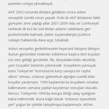
işaretleri ortaya çıkmaktaydı.
AKP 2002 sonunda iktidara geldikten sonra askeri
vesayetle sürekli sorun yaşadı. Ordu ile AKP iktidarının bilek
güreşinin zirve yaptığı yıllar 2007-2009 oldu ve Cumhuriyet
tarihinde ilk kez bir sivil iktidar askerin saldırılarını geri
püskürtmekle kalmadı, darbe suçlamalarıyla yüzlerce
subayın haklarında dava açıp, tutukladı.
Askeri vesayetin geriletilmesinin heyecanlı hikayesi biliniyor.
Bunun gerisindeki nedenler irdelenirse başlıca dört koşulun
üst üste geldiği görülebilir. İlki, dünyadaki köklü altüstlük,
yani Sosyalist Sistemin çökmesidir. Sovyetlerin yumuşak
karnı Türkiye’nin “komünizme karşı savaşta bir cephe
ülkesi” olması, ordunun geleneksel ağırlığını sürekli kılan
koşullar yaratmıştır. 1990 başlarında bu koşulların ortadan
kalkmasının zamana yayılan kaçınılmaz sonuçları olacaktı.
İkincisi, Türkiye’nin 1999’da Avrupa Birliği aday üyeliğinin
kabul edilmesidir. Buna bağlı olarak “ordunun siyasetteki
yeri” yoğun bir şekilde tartışılmaya başlanmıştır. AB’nin