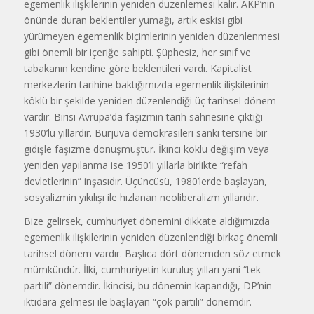
egemenlik ilişkilerinin yeniden düzenlemesi kalır. AKP’nin
önünde duran beklentiler yumağı, artık eskisi gibi
yürümeyen egemenlik biçimlerinin yeniden düzenlenmesi
gibi önemli bir içeriğe sahipti. Şüphesiz, her sınıf ve
tabakanın kendine göre beklentileri vardı. Kapitalist
merkezlerin tarihine baktığımızda egemenlik ilişkilerinin
köklü bir şekilde yeniden düzenlendiği üç tarihsel dönem
vardır. Birisi Avrupa’da faşizmin tarih sahnesine çıktığı
1930’lu yıllardır. Burjuva demokrasileri sanki tersine bir
gidişle faşizme dönüşmüştür. İkinci köklü değişim veya
yeniden yapılanma ise 1950’li yıllarla birlikte “refah
devletlerinin” inşasıdır. Üçüncüsü, 1980’lerde başlayan,
sosyalizmin yıkılışı ile hızlanan neoliberalizm yıllarıdır.
Bize gelirsek, cumhuriyet dönemini dikkate aldığımızda
egemenlik ilişkilerinin yeniden düzenlendiği birkaç önemli
tarihsel dönem vardır. Başlıca dört dönemden söz etmek
mümkündür. İlki, cumhuriyetin kuruluş yılları yani “tek
partili” dönemdir. İkincisi, bu dönemin kapandığı, DP’nin
iktidara gelmesi ile başlayan “çok partili” dönemdir.