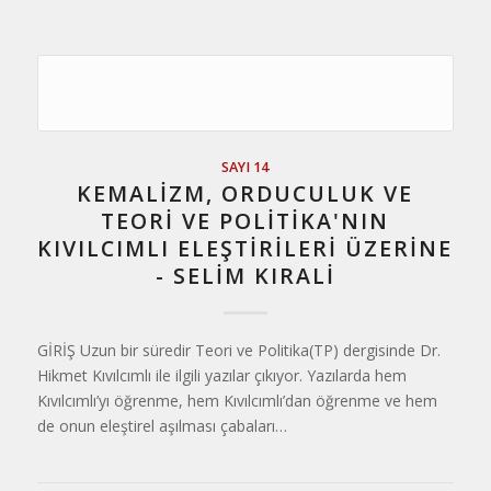
SAYI 14
KEMALIZM, ORDUCULUK VE
TEORI VE POLITIKA'NIN
KIVILCIMLI ELEŞTIRILERI ÜZERINE
- SELIM KIRALI
GİRİŞ Uzun bir süredir Teori ve Politika(TP) dergisinde Dr.
Hikmet Kıvılcımlı ile ilgili yazılar çıkıyor. Yazılarda hem
Kıvılcımlı’yı öğrenme, hem Kıvılcımlı’dan öğrenme ve hem
de onun eleştirel aşılması çabaları…