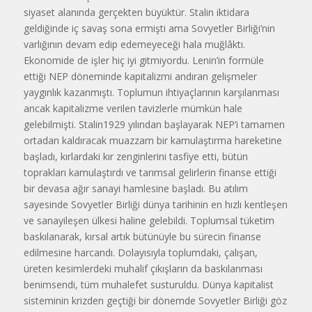
siyaset alanında gerçekten büyüktür. Stalin iktidara
geldiğinde iç savaş sona ermişti ama Sovyetler Birliği’nin
varlığının devam edip edemeyeceği hala muğlâktı.
Ekonomide de işler hiç iyi gitmiyordu. Lenin’in formüle
ettiği NEP döneminde kapitalizmi andıran gelişmeler
yaygınlık kazanmıştı. Toplumun ihtiyaçlarının karşılanması
ancak kapitalizme verilen tavizlerle mümkün hale
gelebilmişti. Stalin1929 yılından başlayarak NEP’i tamamen
ortadan kaldıracak muazzam bir kamulaştırma hareketine
başladı, kırlardaki kır zenginlerini tasfiye etti, bütün
toprakları kamulaştırdı ve tarımsal gelirlerin finanse ettiği
bir devasa ağır sanayi hamlesine başladı. Bu atılım
sayesinde Sovyetler Birliği dünya tarihinin en hızlı kentleşen
ve sanayileşen ülkesi haline gelebildi. Toplumsal tüketim
baskılanarak, kırsal artık bütünüyle bu sürecin finanse
edilmesine harcandı. Dolayısıyla toplumdaki, çalışan,
üreten kesimlerdeki muhalif çıkışların da baskılanması
benimsendi, tüm muhalefet susturuldu. Dünya kapitalist
sisteminin krizden geçtiği bir dönemde Sovyetler Birliği göz