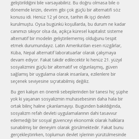
geliştirildiğini bile varsayabiliriz. Bu doğru olmasa bile o
dönemde krizin, devrim gibi çok güçlü bir alternatifi söz
konusu idi. Henüz 12 yıl önce, tarihin ilk işçi devleti
kurulmuştu. Oysa bugünkü koşullarda, bu durum ne kadar
canımızı sıkıyor olsa da, açıkça küresel kapitalist sisteme
alternatif bir modelin geliştirilememiş olduğunu tespit
etmek durumundayız. Latin Amerika’dan esen rüzgârlar,
Küba, Nepal alternatif laboratuarlar olarak çalışmaya
devam ediyor. Fakat takdir edilecektir ki henüz 21. yüzyıl
sosyalizmini güçlü bir alternatif ve olgunlaşmış, güven
sağlamış bir uygulama olarak insanlara, ezilenlere bir
seçenek seviyesine sıçratabilmiş değiliz.
Bu geri kalışın en önemli sebeplerinden bir tanesi hiç şüphe
yok ki yaşanan sosyalizmin muhasebesinin daha hala bir
ortak bilinç haline çıkarılamayışı. Bugünden bakıldığında,
sosyalizm refah devleti uygulamalarının dahi tasavvur
edemediği bir sosyal güvenceyi ekonomik olarak halklara
sunabilmiş bir deneyim olarak görülmektedir. Fakat bunu
gerçekleştirirken, toplumun devlet işlerinin yürütülmesinde