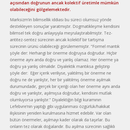
açısından doğrunun ancak kolektif üretimle mümkün
olabileceğini gölgelemektedir.
Marksizm’in bilimsellik iddiası bu süreci olumsuz yönde
destekleyen sonuçlar yaratmıştır. Dogmatikleşme kendisini
bilimsel tek doğru anlayışıyla meşrulaştırabilmiştir. Tez-
antitez-sentez sürecinin ancak kolektif bir tartışma
sürecinin ürünü olabileceği görülememiştir. “Formel mantık
şöyle der: Herhangi bir önerme doğruysa doğrudur. Hiçbir
önerme aynı anda doğru ve yanlış olamaz. Her önerme ya
doğru ya yanlış olmalıdır. Diyalektik mantıksa geliştirip
şöyle der: Eğer içerik veriliyse, yalıtılmış bir önerme ne
doğru ne de yanlıştır, her bir yalıtılmış önerme aşılmak
durumundadır, gerçek bir içeriği olan her önerme aynı anda
doğru ve yanlıştır, aşılmışsa doğrudur, kendisini mutlak
olumluyorsa yanlıştır.” Diyalektiğin bilgi kuramının
Lefebvre’nin yaptığı gibi uygulanması özgürlük/hakikat
ilişkisinin yeniden kurulmasına hizmet edebilir. Var olan
bütün önermeler, aşılmayı kader olarak da taşırlar. Bu
onların tez olarak doğalarıdır. Bu aşılma sürecinin sağlıklı