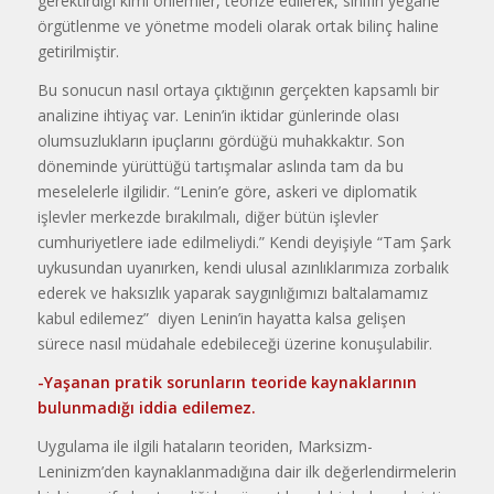
gerektirdiği kimi önlemler, teorize edilerek, sınıfın yegâne
örgütlenme ve yönetme modeli olarak ortak bilinç haline
getirilmiştir.
Bu sonucun nasıl ortaya çıktığının gerçekten kapsamlı bir
analizine ihtiyaç var. Lenin’in iktidar günlerinde olası
olumsuzlukların ipuçlarını gördüğü muhakkaktır. Son
döneminde yürüttüğü tartışmalar aslında tam da bu
meselelerle ilgilidir. “Lenin’e göre, askeri ve diplomatik
işlevler merkezde bırakılmalı, diğer bütün işlevler
cumhuriyetlere iade edilmeliydi.” Kendi deyişiyle “Tam Şark
uykusundan uyanırken, kendi ulusal azınlıklarımıza zorbalık
ederek ve haksızlık yaparak saygınlığımızı baltalamamız
kabul edilemez” diyen Lenin’in hayatta kalsa gelişen
sürece nasıl müdahale edebileceği üzerine konuşulabilir.
-Yaşanan pratik sorunların teoride kaynaklarının
bulunmadığı iddia edilemez.
Uygulama ile ilgili hataların teoriden, Marksizm-
Leninizm’den kaynaklanmadığına dair ilk değerlendirmelerin