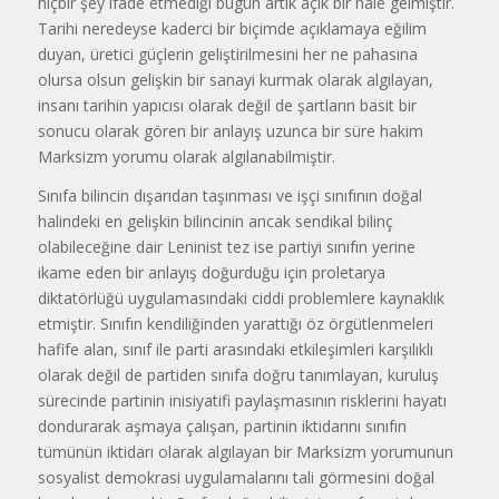
hiçbir şey ifade etmediği bugün artık açık bir hale gelmiştir.
Tarihi neredeyse kaderci bir biçimde açıklamaya eğilim
duyan, üretici güçlerin geliştirilmesini her ne pahasına
olursa olsun gelişkin bir sanayi kurmak olarak algılayan,
insanı tarihin yapıcısı olarak değil de şartların basit bir
sonucu olarak gören bir anlayış uzunca bir süre hakim
Marksizm yorumu olarak algılanabilmiştir.
Sınıfa bilincin dışarıdan taşınması ve işçi sınıfının doğal
halindeki en gelişkin bilincinin ancak sendikal bilinç
olabileceğine dair Leninist tez ise partiyi sınıfın yerine
ikame eden bir anlayış doğurduğu için proletarya
diktatörlüğü uygulamasındaki ciddi problemlere kaynaklık
etmiştir. Sınıfın kendiliğinden yarattığı öz örgütlenmeleri
hafife alan, sınıf ile parti arasındaki etkileşimleri karşılıklı
olarak değil de partiden sınıfa doğru tanımlayan, kuruluş
sürecinde partinin inisiyatifi paylaşmasının risklerini hayatı
dondurarak aşmaya çalışan, partinin iktidarını sınıfın
tümünün iktidarı olarak algılayan bir Marksizm yorumunun
sosyalist demokrasi uygulamalarını tali görmesini doğal