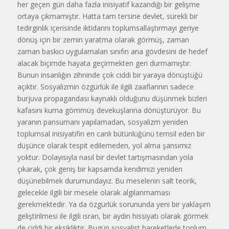
her geçen gün daha fazla inisiyatif kazandığı bir gelişme
ortaya çıkmamıştır. Hatta tam tersine devlet, sürekli bir
tedirginlik içerisinde iktidarını toplumsallaştırmayı geriye
dönüş için bir zemin yaratma olarak görmüş, zaman
zaman baskıcı uygulamaları sınıfın ana gövdesini de hedef
alacak biçimde hayata geçirmekten geri durmamıştır.
Bunun insanlığın zihninde çok ciddi bir yaraya dönüştüğü
açıktır. Sosyalizmin özgürlük ile ilgili zaaflarının sadece
burjuva propagandası kaynaklı olduğunu düşünmek bizleri
kafasını kuma gömmüş devekuşlarına dönüştürüyor. Bu
yaranın pansumanı yapılamadan, sosyalizm yeniden
toplumsal inisiyatifin en canlı bütünlüğünü temsil eden bir
düşünce olarak tespit edilemeden, yol alma şansımız
yoktur. Dolayısıyla nasıl bir devlet tartışmasından yola
çıkarak, çok geniş bir kapsamda kendimizi yeniden
düşünebilmek durumundayız. Bu meselenin salt teorik,
gelecekle ilgili bir mesele olarak algılanmaması
gerekmektedir. Ya da özgürlük sorununda yeni bir yaklaşım
geliştirilmesi ile ilgili ısrarı, bir aydın hissiyatı olarak görmek
de ciddi bir eksikliktir. Bugün sosyalist hareketlerle toplum