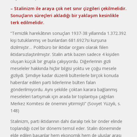
– Stalinizm ile araya çok net sınır çizgileri çekilmelidir.
Sonuçların süreçleri akladığı bir yaklaşım kesinlikle
terk edilmelidir.
“Temizlik harekâtının sonuçları 1937-38 yıllarında 1.372.392
kişi tutuklanmış ve bunlardan 681.6927si kurşuna
dizilmiştir… Politbüro bir iktidar organı olarak fiilen
iktidarsızlaştırılmıştır. Stalin artık bazen sadece 4 kişiden
oluşan küçük bir grupla çalışıyordu. Diğerlerinin gizli
meseleler hakkında hiçbir bilgisi yoktu ve çoğu mesele
gizliydi. Şimdiye kadar düzenli bültenlerle birçok konuda
haberdar edilen parti liderlerine bülten falan
gönderilmiyordu. Aynı şekilde çoktan karara bağlanmış
meseleleri tartışmak için arada bir toplantıya çağrılan
Merkez Komitesi de önemini yitirmişti” (Sovyet Yüzyılı, s.
148)
Stalinizm, parti iktidarının dahi daralıp tek bir önder elinde
toplandığı özel bir dönemi temsil eder. Stalin döneminde
elde edilen başarılar hem ekonomik hem de uluslar arası