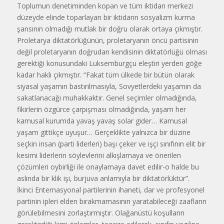
Toplumun denetiminden kopan ve tüm iktidarı merkezi
düzeyde elinde toparlayan bir iktidarın sosyalizm kurma
şansının olmadığı mutlak bir doğru olarak ortaya çıkmıştır.
Proletarya diktatörlüğünün, proletaryanın öncü partisinin
değil proletaryanın doğrudan kendisinin diktatörlüğü olması
gerektiği konusundaki Luksemburgçu eleştiri yerden göğe
kadar haklı çıkmıştır. “Fakat tüm ülkede bir bütün olarak
siyasal yaşamın bastırılmasıyla, Sovyetlerdeki yaşamın da
sakatlanacağı muhakkaktır. Genel seçimler olmadığında,
fikirlerin özgürce çarpışması olmadığında, yaşam her
kamusal kurumda yavaş yavaş solar gider… Kamusal
yaşam gittikçe uyuşur… Gerçeklikte yalnızca bir düzine
seçkin insan (parti liderleri) başı çeker ve işçi sınıfının elit bir
kesimi liderlerin söylevlerini alkışlamaya ve önerilen
çözümleri oybirliği ile onaylamaya davet edilir-o halde bu
aslında bir klik işi, burjuva anlamıyla bir diktatörlüktür”.
İkinci Enternasyonal partilerinin ihaneti, dar ve profesyonel
partinin ipleri elden bırakmamasının yaratabileceği zaafların
görülebilmesini zorlaştırmıştır. Olağanüstü koşulların