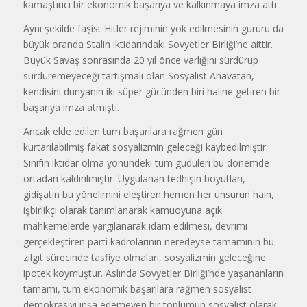
kamaştırıcı bir ekonomik başarıya ve kalkınmaya imza attı.
Aynı şekilde faşist Hitler rejiminin yok edilmesinin gururu da
büyük oranda Stalin iktidarındaki Sovyetler Birliği’ne aittir.
Büyük Savaş sonrasında 20 yıl önce varlığını sürdürüp
sürdüremeyeceği tartışmalı olan Sosyalist Anavatan,
kendisini dünyanın iki süper gücünden biri haline getiren bir
başarıya imza atmıştı.
Ancak elde edilen tüm başarılara rağmen gün
kurtarılabilmiş fakat sosyalizmin geleceği kaybedilmiştir.
Sınıfın iktidar olma yönündeki tüm güdüleri bu dönemde
ortadan kaldırılmıştır. Uygulanan tedhişin boyutları,
gidişatın bu yönelimini eleştiren hemen her unsurun hain,
işbirlikçi olarak tanımlanarak kamuoyuna açık
mahkemelerde yargılanarak idam edilmesi, devrimi
gerçekleştiren parti kadrolarının neredeyse tamamının bu
zılgıt sürecinde tasfiye olmaları, sosyalizmin geleceğine
ipotek koymuştur. Aslında Sovyetler Birliği’nde yaşananların
tamamı, tüm ekonomik başarılara rağmen sosyalist
demokrasiyi inşa edemeyen bir toplumun sosyalist olarak