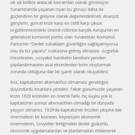
sık sık birlikte anılacak kavramları olarak görünüyor.
Yunanistan’da yaşanan isyan bu görüşü daha da
güçlendiren bir gelişme olarak değerlendirilmeli. Anarşist
gençlerin, güncel krize karşı en ciddi karşı çıkışın
örgütlenmesindeki önemli rollerine karşılık Avrupa’nın en
geleneksel komünist partisi olan Yunanistan Komünist
Partisi’nin “Devlet sokakların güvenliğini sağlayamıyorsa
onu da biz yaparız” noktasına gelmiş olmasını; özgürlük
meselesinin, sosyalist hareketin kendisini yeniden
yapılandırmasının asal eksenlerden birini oluşturmak
zorunda olduğuna dair bir işaret olarak okuyabiliriz.
Kriz, kapitalizmin alternatifsiz olmaması gerektiğini
düşündürdü insanlara yeniden. Fakat günümüzde yaşanan
krizin 1929 krizinden en önemli farkı, hiç kuşku yok ki
kapitalizmin somut alternatifinin olmadığı bir dünyada
yaşıyor olmamız. 1929’da kapitalizmin krizden çıkışına dair
önermelerin bir kısmının; Keynesyen ekonomik
önermelerin, Sovyetler Birliği’ndeki devlet güdümlü
ekonomik uygulamalardan ve planlamadan etkilenerek