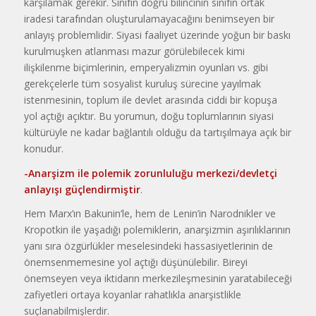
karşılamak gerekir. Sınıfın doğru bilincinin sınıfın ortak
iradesi tarafından oluşturulamayacağını benimseyen bir
anlayış problemlidir. Siyasi faaliyet üzerinde yoğun bir baskı
kurulmuşken atlanması mazur görülebilecek kimi
ilişkilenme biçimlerinin, emperyalizmin oyunları vs. gibi
gerekçelerle tüm sosyalist kuruluş sürecine yayılmak
istenmesinin, toplum ile devlet arasında ciddi bir kopuşa
yol açtığı açıktır. Bu yorumun, doğu toplumlarının siyasi
kültürüyle ne kadar bağlantılı olduğu da tartışılmaya açık bir
konudur.
-Anarşizm ile polemik zorunluluğu merkezi/devletçi
anlayışı güçlendirmiştir
.
Hem Marx’ın Bakunin’le, hem de Lenin’in Narodnikler ve
Kropotkin ile yaşadığı polemiklerin, anarşizmin aşırılıklarının
yanı sıra özgürlükler meselesindeki hassasiyetlerinin de
önemsenmemesine yol açtığı düşünülebilir. Bireyi
önemseyen veya iktidarın merkezileşmesinin yaratabileceği
zafiyetleri ortaya koyanlar rahatlıkla anarşistlikle
suçlanabilmişlerdir.