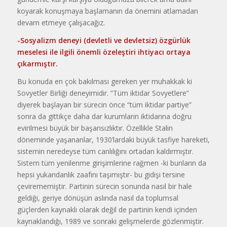
koyarak konuşmaya başlamanın da önemini atlamadan
devam etmeye çalışacağız.
-Sosyalizm deneyi (devletli ve devletsiz) özgürlük
meselesi ile ilgili önemli özeleştiri ihtiyacı ortaya
çıkarmıştır.
Bu konuda en çok bakılması gereken yer muhakkak ki
Sovyetler Birliği deneyimidir. “Tüm iktidar Sovyetlere”
diyerek başlayan bir sürecin önce “tüm iktidar partiye”
sonra da gittikçe daha dar kurumların iktidarına doğru
evirilmesi büyük bir başarısızlıktır. Özellikle Stalin
döneminde yaşananlar, 1930’lardaki büyük tasfiye hareketi,
sistemin neredeyse tüm canlılığını ortadan kaldırmıştır.
Sistem tüm yenilenme girişimlerine rağmen -ki bunların da
hepsi yukarıdanlık zaafını taşımıştır- bu gidişi tersine
çevirememiştir. Partinin sürecin sonunda nasıl bir hale
geldiği, geriye dönüşün aslında nasıl da toplumsal
güçlerden kaynaklı olarak değil de partinin kendi içinden
kaynaklandığı, 1989 ve sonraki gelişmelerde gözlenmiştir.