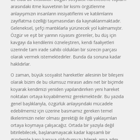
arasındaki itme kuvvetinin bir kısmı örgütlenme
anlayışımızın insanların inisiyatiflerini ve katılımlarını
zayıflatma özelliği taşımasından da kaynaklanmaktadır.
Geleneksel, şefçi mantıklarla yürünecek yol kalmamıştır.
Özgür ve eşit bir yarının rüyasını görenler, bu düş için
kavgayı da kendilerini özneleştiren, kendi faaliyetleri
üzerinde tam irade sahibi oldukları bir sürecin parçası
olarak vermek istemektedirler. Bunda da sonuna kadar
haklıdırlar.
O zaman, büyük sosyalist hareketler ailesinin bir bileşeni
olarak bizim de bu olumsuz mirasın adını net bir biçimde
koyarak kendimizi yeniden yapılandırırken yeni hareket
noktaları ortaya koyabilmemiz gerekmektedir. Bu yazıda
genel başlıklarıyla, özgürlük anlayışındaki mücadele
edebilmemiz için üzerine basmamız gereken temel
ilkelerimizin neler olması gerektiği ile ilgili yaklaşımları
ortaya koymaya çalışacağız. Ortada bir yazıyla değil
bitirilebilecek, başlanamayacak kadar kapsamlı bir
gündemle karşı karşıya olduğumuzu bilerek ama adını