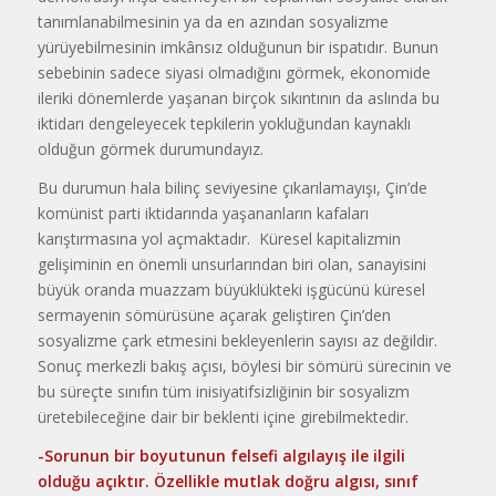
tanımlanabilmesinin ya da en azından sosyalizme
yürüyebilmesinin imkânsız olduğunun bir ispatıdır. Bunun
sebebinin sadece siyasi olmadığını görmek, ekonomide
ileriki dönemlerde yaşanan birçok sıkıntının da aslında bu
iktidarı dengeleyecek tepkilerin yokluğundan kaynaklı
olduğun görmek durumundayız.
Bu durumun hala bilinç seviyesine çıkarılamayışı, Çin’de
komünist parti iktidarında yaşananların kafaları
karıştırmasına yol açmaktadır. Küresel kapitalizmin
gelişiminin en önemli unsurlarından biri olan, sanayisini
büyük oranda muazzam büyüklükteki işgücünü küresel
sermayenin sömürüsüne açarak geliştiren Çin’den
sosyalizme çark etmesini bekleyenlerin sayısı az değildir.
Sonuç merkezli bakış açısı, böylesi bir sömürü sürecinin ve
bu süreçte sınıfın tüm inisiyatifsizliğinin bir sosyalizm
üretebileceğine dair bir beklenti içine girebilmektedir.
-Sorunun bir boyutunun felsefi algılayış ile ilgili
olduğu açıktır. Özellikle mutlak doğru algısı, sınıf