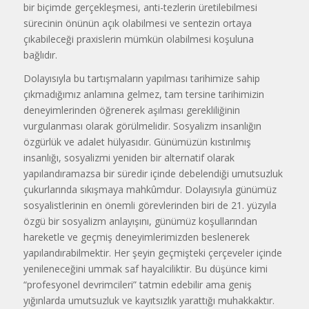
bir biçimde gerçekleşmesi, anti-tezlerin üretilebilmesi
sürecinin önünün açık olabilmesi ve sentezin ortaya
çıkabileceği praxislerin mümkün olabilmesi koşuluna
bağlıdır.
Dolayısıyla bu tartışmaların yapılması tarihimize sahip
çıkmadığımız anlamına gelmez, tam tersine tarihimizin
deneyimlerinden öğrenerek aşılması gerekliliğinin
vurgulanması olarak görülmelidir. Sosyalizm insanlığın
özgürlük ve adalet hülyasıdır. Günümüzün kıstırılmış
insanlığı, sosyalizmi yeniden bir alternatif olarak
yapılandıramazsa bir süredir içinde debelendiği umutsuzluk
çukurlarında sıkışmaya mahkûmdur. Dolayısıyla günümüz
sosyalistlerinin en önemli görevlerinden biri de 21. yüzyıla
özgü bir sosyalizm anlayışını, günümüz koşullarından
hareketle ve geçmiş deneyimlerimizden beslenerek
yapılandırabilmektir. Her şeyin geçmişteki çerçeveler içinde
yenileneceğini ummak saf hayalciliktir. Bu düşünce kimi
“profesyonel devrimcileri” tatmin edebilir ama geniş
yığınlarda umutsuzluk ve kayıtsızlık yarattığı muhakkaktır.