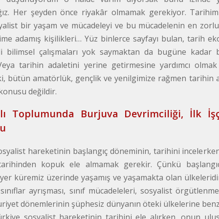
z. Her şeyden önce riyakâr olmamak gerekiyor. Tarihimiz
yalist bir yaşam ve mücadeleyi ve bu mücadelenin en zorlu 
me adamış kişilikleri… Yüz binlerce sayfayı bulan, tarih ekon
li bilimsel çalışmaları yok saymaktan da bugüne kadar bi
eya tarihin adaletini yerine getirmesine yardımcı olmak 
i, bütün amatörlük, gençlik ve yenilgimize rağmen tarihin 
 konusu değildir.
ı Toplumunda Burjuva Devrimciliği, İlk İşç
u
osyalist hareketinin başlangıç döneminin, tarihini incelerke
rihinden kopuk ele almamak gerekir. Çünkü başlangı
yer küremiz üzerinde yaşamış ve yaşamakta olan ülkeleridir
 sınıflar ayrışması, sınıf mücadeleleri, sosyalist örgütlen
riyet dönemlerinin şüphesiz dünyanın öteki ülkelerine benze
ürkiye sosyalist hareketinin tarihini ele alırken, onun ulu