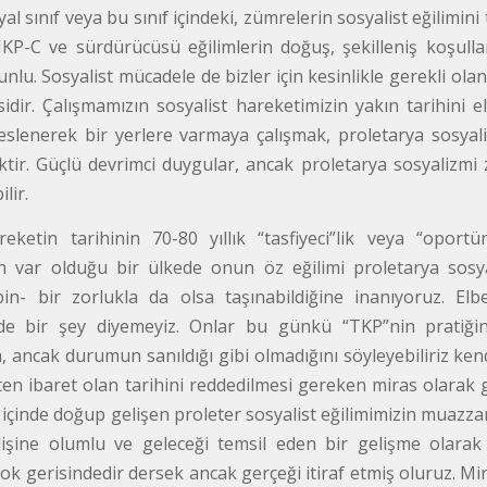
syal sınıf veya bu sınıf içindeki, zümrelerin sosyalist eğilimini
P-C ve sürdürücüsü eğilimlerin doğuş, şekilleniş koşulla
nlu. Sosyalist mücadele de bizler için kesinlikle gerekli olan s
esidir. Çalışmamızın sosyalist hareketimizin yakın tarihini
slenerek bir yerlere varmaya çalışmak, proletarya sosyali
tir. Güçlü devrimci duygular, ancak proletarya sosyalizmi z
lir.
reketin tarihinin 70-80 yıllık “tasfiyeci”lik veya “opo
n var olduğu bir ülkede onun öz eğilimi proletarya sosya
n- bir zorlukla da olsa taşınabildiğine inanıyoruz. Elbe
 de bir şey diyemeyiz. Onlar bu günkü “TKP”nin pratiğine
, ancak durumun sanıldığı gibi olmadığını söyleyebiliriz ke
kten ibaret olan tarihini reddedilmesi gereken miras olarak 
n içinde doğup gelişen proleter sosyalist eğilimimizin muazz
ilişine olumlu ve geleceği temsil eden bir gelişme olar
çok gerisindedir dersek ancak gerçeği itiraf etmiş oluruz. 