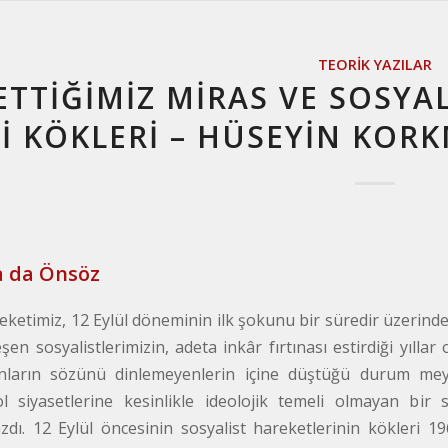
TEORIK YAZILAR
TTİĞİMİZ MİRAS VE SOSYA
İ KÖKLERİ – HÜSEYIN KOR
a da Önsöz
eketimiz, 12 Eylül döneminin ilk şokunu bir süredir üzerinde
leşen sosyalistlerimizin, adeta inkâr fırtınası estirdiği yı
onların sözünü dinlemeyenlerin içine düştüğü durum meyd
ol siyasetlerine kesinlikle ideolojik temeli olmayan b
dı. 12 Eylül öncesinin sosyalist hareketlerinin kökleri 1