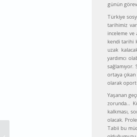
günün görev
Türkiye sosya
tarihimiz va
inceleme ve a
kendi tarihi
uzak kalacak
yardımcı ola
sağlamıyor. 
ortaya çıkan
olarak oportü
Yaşanan geçm
zorunda… Küç
kalkması, so
olacak. Prol
Tabii bu müca
İDEOLOJİK ÖNCÜLÜK FİİLİ ÖNCÜLÜK
olduğumuzu