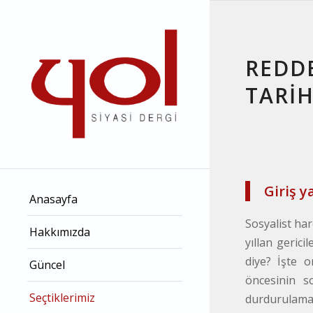
REDDE
TARİH
Giriş y
Anasayfa
Sosyalist har
Hakkımızda
yıllan gerici
diye? İşte 
Güncel
öncesinin s
Seçtiklerimiz
durdurulamaz