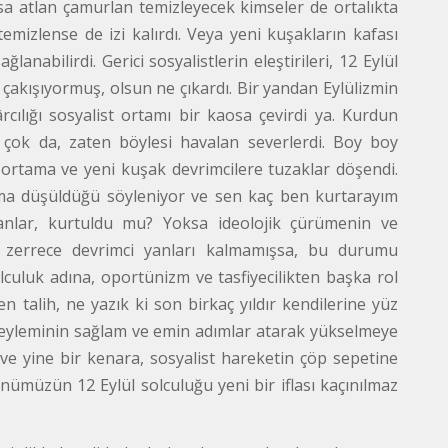
lsa atlan çamurlan temizleyecek kimseler de ortalıkta
izlense de izi kalırdı. Veya yeni kuşakların kafası
lanabilirdi. Gerici sosyalistlerin eleştirileri, 12 Eylül
çakışıyormuş, olsun ne çıkardı. Bir yandan Eylülizmin
nkârcılığı sosyalist ortamı bir kaosa çevirdi ya. Kurdun
en çok da, zaten böylesi havalan severlerdi. Boy boy
ist ortama ve yeni kuşak devrimcilere tuzaklar döşendi.
ma düşüldüğü söyleniyor ve sen kaç ben kurtarayım
anlar, kurtuldu mu? Yoksa ideolojik çürümenin ve
, zerrece devrimci yanları kalmamışsa, bu durumu
culuk adına, oportünizm ve tasfiyecilikten başka rol
en talih, ne yazık ki son birkaç yıldır kendilerine yüz
ra eyleminin sağlam ve emin adımlar atarak yükselmeye
 ve yine bir kenara, sosyalist hareketin çöp sepetine
günümüzün 12 Eylül solculuğu yeni bir iflası kaçınılmaz