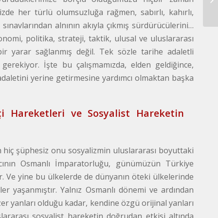
NA
de her türlü olumsuzluğa rağmen, sabırlı, kahırlı,
sınavlarından alnının akıyla çıkmış sürdürücülerini…
omi, politika, strateji, taktik, ulusal ve uluslararası
r yarar sağlanmış değil. Tek sözle tarihe adaletli
gerekiyor. İşte bu çalışmamızda, elden geldiğince,
adaletini yerine getirmesine yardımcı olmaktan başka
i Hareketleri ve Sosyalist Hareketin
n hiç şüphesiz onu sosyalizmin uluslararası boyuttaki
cının Osmanlı İmparatorluğu, günümüzün Türkiye
. Ve yine bu ülkelerde de dünyanın öteki ülkelerinde
meler yaşanmıştır. Yalnız Osmanlı dönemi ve ardından
r yanları olduğu kadar, kendine özgü orijinal yanları
slararası sosyalist hareketin doğrudan etkisi altında