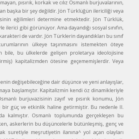
lmayan, pısırık, korkak ve cılız Osmanlı burjuvalarının,
 başka bir şey değildir. Jön Türklüğün ilericiliği veya
sinin eğilimleri determine etmektedir. Jön Türklük,
e ilerici gibi görünüyor. Ama dayandığı sosyal sınıfın,
arakteri de vardır. Jön Türklerin dayandıkları bu sınıf
 kurumlarının ülkeye taşınmasını istemekten öteye
 bile, bu ülkelerde gelişen proletarya ideolojisine
irmiş) kapitalizmden ötesine geçememişlerdir. Veya
zenin değişebileceğine dair düşünce ve yeni anlayışlar,
lmaya başlamıştır. Kapitalizmin kendi öz dinamikleriyle
smanlı burjuvazisinin zayıf ve pısırık konumu, Jön
ir güç ve etkinlik haline getirmiştir. Bu nedenle II.
da kalmıştır. Osmanlı toplumunda gerçekleşen bu
irken, askerlerin bu düşüncelerle bütünleşmiş, genç ve
k suretiyle meşrutiyetin ilanına^ yol açan olayları