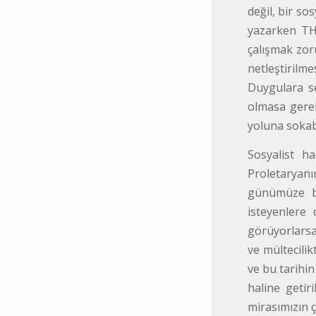
değil, bir so
yazarken THK
çalışmak zoru
netleştirilm
Duygulara se
olmasa gerek
yoluna sokabi
Sosyalist ha
Proletaryanı
günümüze bi
isteyenlere
görüyorlarsa
ve mültecili
ve bu tarihi
haline getir
mirasımızın 