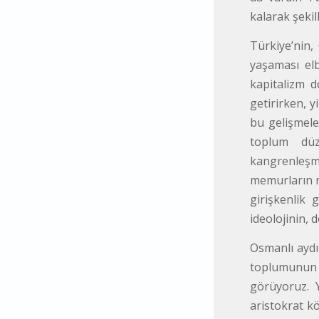
kalarak şekil
Türkiye’nin,
yaşaması elb
kapitalizm d
getirirken, 
bu gelişmele
toplum düze
kangrenleşmi
memurların m
girişkenlik 
ideolojinin,
Osmanlı aydı
toplumunun b
görüyoruz. Y
aristokrat kö