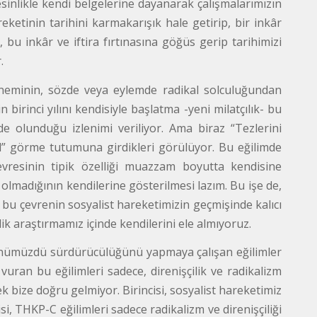
sinlikle kendi belgelerine dayanarak çalışmalarımızın
reketinin tarihini karmakarışık hale getirip, bir inkâr
, bu inkâr ve iftira fırtınasına göğüs gerip tarihimizi
.
döneminin, sözde veya eylemde radikal solculuğundan
 birinci yılını kendisiyle başlatma -yeni milatçılık- bu
de olunduğu izlenimi veriliyor. Ama biraz “Tezlerini
ul” görme tutumuna girdikleri görülüyor. Bu eğilimde
çevresinin tipik özelliği muazzam boyutta kendisine
olmadığının kendilerine gösterilmesi lazım. Bu işe de,
bu çevrenin sosyalist hareketimizin geçmişinde kalıcı
ik araştırmamız içinde kendilerini ele almıyoruz.
 günümüzdü sürdürücülüğünü yapmaya çalışan eğilimler
 vuran bu eğilimleri sadece, direnişçilik ve radikalizm
bize doğru gelmiyor. Birincisi, sosyalist hareketimiz
cisi, THKP-C eğilimleri sadece radikalizm ve direnişçiliği