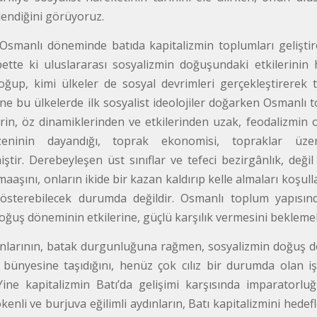
lendiğini görüyoruz.
 Osmanlı döneminde batıda kapitalizmin toplumları gelişti
ette ki uluslararası sosyalizmin doğuşundaki etkilerinin ha
oğup, kimi ülkeler de sosyal devrimleri gerçekleştirerek
yine bu ülkelerde ilk sosyalist ideolojiler doğarken Osmanlı
rin, öz dinamiklerinden ve etkilerinden uzak, feodalizmin 
ninin dayandığı, toprak ekonomisi, topraklar üzerin
ştir. Derebeyleşen üst sınıflar ve tefeci bezirgânlık, deği
aaşını, onların ikide bir kazan kaldırıp kelle almaları koşu
gösterebilecek durumda değildir. Osmanlı toplum yapısınd
 doğuş döneminin etkilerine, güçlü karşılık vermesini bekl
nlarının, batak durgunluğuna rağmen, sosyalizmin doğuş döne
ünyesine taşıdığını, henüz çok cılız bir durumda olan işç
ine kapitalizmin Batı’da gelişimi karşısında imparatorlu
kenli ve burjuva eğilimli aydınların, Batı kapitalizmini hede