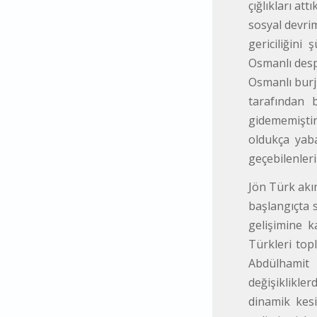
çığlıkları at
sosyal devrim
gericiliğini
Osmanlı despo
Osmanlı burju
tarafından 
gidememiştir
oldukça yaba
geçebilenleri
Jön Türk akım
başlangıçta s
gelişimine k
Türkleri top
Abdülhamit 
değişiklikle
dinamik kesi