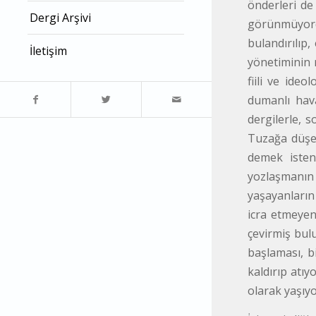
önderleri de
Dergi Arşivi
görünmüyordu
bulandırılıp,
İletişim
yönetiminin 
fiili ve ideo
dumanlı hava
dergilerle, s
Tuzağa düşe
demek isten
yozlaşmanın
yaşayanların
icra etmeyen 
çevirmiş bul
başlaması, b
kaldırıp atıy
olarak yaşıyo