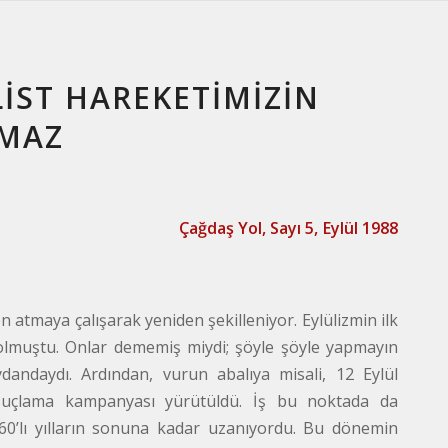
LİST HAREKETİMİZİN
KMAZ
Çağdaş Yol, Sayı 5, Eylül 1988
n atmaya çalışarak yeniden şekilleniyor. Eylülizmin ilk
llar olmuştu. Onlar dememiş miydi; şöyle şöyle yapmayın
andaydı. Ardından, vurun abalıya misali, 12 Eylül
ir suçlama kampanyası yürütüldü. İş bu noktada da
960’lı yılların sonuna kadar uzanıyordu. Bu dönemin