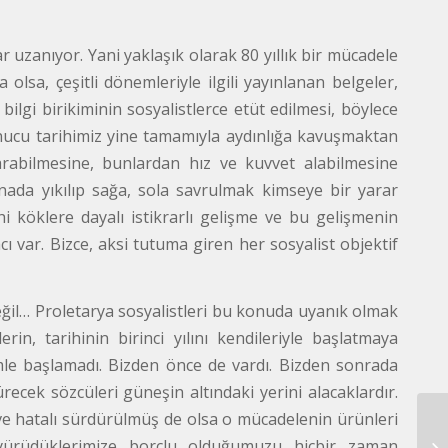
ar uzanıyor. Yani yaklaşık olarak 80 yıllık bir mücadele
lsa, çeşitli dönemleriyle ilgili yayınlanan belgeler,
ilgi birikiminin sosyalistlerce etüt edilmesi, böylece
onucu tarihimiz yine tamamıyla aydınlığa kavuşmaktan
karabilmesine, bunlardan hız ve kuvvet alabilmesine
nada yıkılıp sağa, sola savrulmak kimseye bir yarar
hi köklere dayalı istikrarlı gelişme ve bu gelişmenin
 var. Bizce, aksi tutuma giren her sosyalist objektif
ğil… Proletarya sosyalistleri bu konuda uyanık olmak
in, tarihinin birinci yılını kendileriyle başlatmaya
imle başlamadı. Bizden önce de vardı. Bizden sonrada
ecek sözcüleri güneşin altındaki yerini alacaklardır.
ı ve hatalı sürdürülmüş de olsa o mücadelenin ürünleri
SO
ürüdüklerimize borçlu olduğumuzu hiçbir zaman