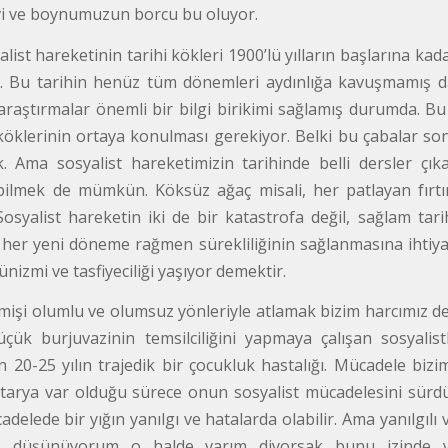
i ve boynumuzun borcu bu oluyor.
list hareketinin tarihi kökleri 1900’lü yılların başlarına kad
r. Bu tarihin henüz tüm dönemleri aydınlığa kavuşmamış da o
raştırmalar önemli bir bilgi birikimi sağlamış durumda. Bu b
 köklerinin ortaya konulması gerekiyor. Belki bu çabalar s
. Ama sosyalist hareketimizin tarihinde belli dersler çı
bilmek de mümkün. Köksüz ağaç misali, her patlayan fırtı
Sosyalist hareketin iki de bir katastrofa değil, sağlam tari
 her yeni döneme rağmen sürekliliğinin sağlanmasına ihtiyacı
nizmi ve tasfiyeciliği yaşıyor demektir.
işi olumlu ve olumsuz yönleriyle atlamak bizim harcımız de
ük burjuvazinin temsilciliğini yapmaya çalışan sosyalistler
n 20-25 yılın trajedik bir çocukluk hastalığı. Mücadele biz
etarya var olduğu sürece onun sosyalist mücadelesini sürdür
delede bir yığın yanılgı ve hatalarda olabilir. Ama yanılgıl
, düşünüyorum o halde varım diyorsak bunu izinde y