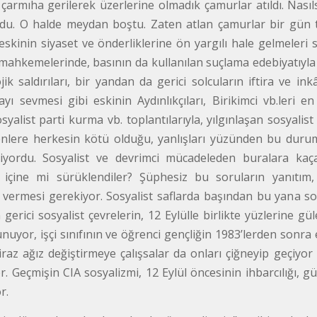
 çarmıha gerilerek üzerlerine olmadık çamurlar atıldı. Nası
. O halde meydan boştu. Zaten atlan çamurlar bir gün tem
 eskinin siyaset ve önderliklerine ön yargılı hale gelmeleri sağ
mahkemelerinde, basının da kullanılan suçlama edebiyatıyla 
lojik saldırıları, bir yandan da gerici solcuların iftira ve i
yı sevmesi gibi eskinin Aydınlıkçıları, Birikimci vb.leri 
osyalist parti kurma vb. toplantılarıyla, yılgınlaşan sosyal
nlere herkesin kötü olduğu, yanlışları yüzünden bu duru
iyordu. Sosyalist ve devrimci mücadeleden buralara kaç
 içine mi sürüklendiler? Şüphesiz bu soruların yanıtım
 vermesi gerekiyor. Sosyalist saflarda başından bu yana sol
gerici sosyalist çevrelerin, 12 Eylülle birlikte yüzlerine gül
unuyor, işçi sınıfının ve öğrenci gençliğin 1983’lerden son
iraz ağız değiştirmeye çalışsalar da onları çiğneyip geçiyor
or. Geçmişin CIA sosyalizmi, 12 Eylül öncesinin ihbarcılığı, 
r.