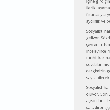
İçine girdiğ
ileriki aşama
fırtınasıyla 
aydınlık ve 
Sosyalist ha
geliyor. Sözd
çevrenin tem
inceleyince 
tarihi karma
sevdalanmış a
dergimizin g
sayılabilecek
Sosyalist ha
oluyor. Son 2
açısından el
salt, direniş