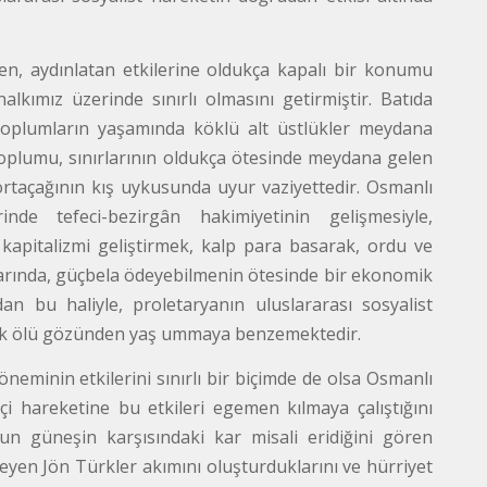
ren, aydınlatan etkilerine oldukça kapalı bir konumu
lkımız üzerinde sınırlı olmasını getirmiştir. Batıda
 toplumların yaşamında köklü alt üstlükler meydana
 toplumu, sınırlarının oldukça ötesinde meydana gelen
ortaçağının kış uykusunda uyur vaziyettedir. Osmanlı
de tefeci-bezirgân hakimiyetinin gelişmesiyle,
l kapitalizmi geliştirmek, kalp para basarak, ordu ve
llarında, güçbela ödeyebilmenin ötesinde bir ekonomik
an bu haliyle, proletaryanın uluslararası sosyalist
emek ölü gözünden yaş ummaya benzemektedir.
minin etkilerini sınırlı bir biçimde de olsa Osmanlı
i hareketine bu etkileri egemen kılmaya çalıştığını
ğun güneşin karşısındaki kar misali eridiğini gören
fleyen Jön Türkler akımını oluşturduklarını ve hürriyet