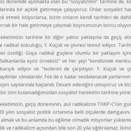
imiz dönemde aşılmakta olan bu “sosyalizmin” tarihine de, ke
larında bir açıklık getirmeye çalışıyoruz. Onlar sosyalist ha
yok etmek istiyorlarsa, bizim onların kendi tarihleri de dahil
berrak bir hale getirmeye çalışmak boynumuzun borcu oluyor
reketimizin tarihine bir diğer yalnız yaklaşma da geçiş 
e radikal solculuğu, Y. Küçük ve çevresi temsil ediyor. Tarihin
el özelliği. Güya radikal güçlere olumlu bir yaklaşım için
“Balkanlarda eşsiz örneksiz” ve her şeyi “kendisinde menk
karışık ediyor ve “tezlerini de çarpıtıyor. Y. Küçük ve 
ydınlar olmalarıdır. Fek de o kadar sevdalanacak yanlarının 
eçen sayılarında başlandı. Devam edeceğini umuyoruz ve biz 
 bir izini bulamadığımızdan sosyalist hareketin tarihine yönel
reketimizin, geçiş döneminin, asıl radikalizmi THKP-C’nin
0 yılın sosyalist politik ortamına belli ölçülerde damgasını
e almak ve bu anlamda bu eğilime olmadık misyonlar yüklemek 
çilik ve radikalizm açısından bile son 20 yıla sığdırılamaz. İkin