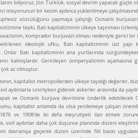
tıklarını biliyoruz. Jön Türklük, sosyal devrim yapacak güçte o
ci misyonunun bir kesim aydınca yüklenilmeye çalışılmasından
 şüphesiz sözcülüğünü yapmaya çalıştığı Osmanlı burjuvazi
tizmine tepki, Batı kapitalizminin ülkeye taşınması özlemiyl
vazisinin, komprador burjuvazi olması nedeniyle gerici bir k
belirlenen ideolojik ufku, Batı kapitalizminin üst yapı
. Onlar Batı kapitalizminin ana yurtlarında sürgündeyken
ncı kalmışlardır. Gericileşen (emperyalizmin aşamasına g
 çok az olmuştur.
ının, kapitalist metropollerden ülkeye taşıdığı değerler, dü
ivil aydınlarla sınırlıyken giderek askerler arasında da yayı
apalı ve Osmanlı burjuva devrimine önderlik edebilecek O
lumu, kapitalist anlamda da olsa yenilemeye çalışan önemli b
1876 ve 1908’de iki defa meşrutiyeti ilan etmek zorun
rde, sivil aydınlar daha çok düşünce planında düzeni eleştir
mi davranışa geçerek düzen üzerinde fiili baskı uygulama