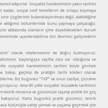
 temsil ediyorlar. Sosyalist hareketimizin yakın tarihini
n kadar, sosyal sınıf temellerini de ortaya koymaya
ınır çizgilerinin bulanıklaştırılması değil, alabildiğine
 ele aldığımız bölümlerinde bunu yapmaya çalışacağız.
zmi iddiasında olanların içine düşebilecekleri durum
emininde uyandırılabilirse bizi devrimci gelişmelerin
rtünizm” olarak nitelenmesini de doğru bulmuyoruz.
lizminin, başlangıçta zayıfta olsa var olduğuna ve
tte sosyalist hareketimizin tarihini böyle görmek
 bakıp, geçmişi de pratiğin tarihi kökleri olarak
ndilerine. Biz bugünkü “TKP” ve onun tasfiye, çözülme
görüyoruz. Ama 80 yıllık sosyalist mücadele tarihimizi
am teorik mirasına ve günümüze taşınıp politik bir güç
ak bakıyoruz. Hatta bugünkü pratik gücümüz, teorik
Mirasa bütünüyle sahip çıkmak ve yaşama geçirmek işte