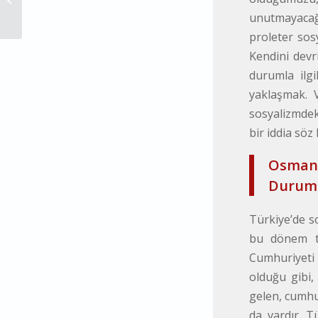
TEZİNİN ELEŞTİRİSİ –...
unutmayacağı
proleter sos
Kendini devri
durumla ilgi
yaklaşmak. V
sosyalizmdek
bir iddia söz
Osmanl
Durum
Türkiye’de s
bu dönem ta
Cumhuriyeti 
olduğu gibi,
gelen, cumhu
da vardır. T