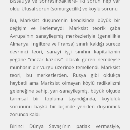
Bissau’ya ve sonrasındakilere- iki sorun hep var
oldu: Ulusal sorun (sömürgecilik) ve köylü sorunu.
Bu, Marksist düşüncenin kendisinde büyük bir
değişim ve ilerlemeydi. Marksist teorik çaba
Avrupa’nın sanayileşmiş merkezleriyle (genellikle
Almanya, İngiltere ve Fransa) sınırlı kaldığı sürece
devrimci teori, sanayi işçi sınıfını kapitalizmin
yegâne “mezar kazıcısı” olarak gören neredeyse
münhasır bir vurgu üzerinde temellendi. Marksist
teori, bu merkezlerden, Rusya gibi oldukça
heybetli ama Marksist olmayan köylü radikalizmi
geleneğine sahip, yarı-sanayileşmiş, büyük ölçüde
tarımsal bir topluma taşındığında, köylülük
sorununu başka bir biçimde yeniden düşünmek
zorunda kaldı.
Birinci Dünya Savaşı’nın patlak vermesiyle,