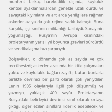
münferit birkaç hareketlilik dışında, köylülük
kentsel ayaklanmalardan genelde uzak durdu ve
savaştaki kıyımlara ve art arda yenilgilere rağmen
askerler az ya da çok rejime sadık kalmıştı. Buna
karşılık, işçi sınıfının militanlığı tarihiydi: Sanayinin
yoğunlaştığı, Rusya’nın Avrupa kısmındaki
proletaryanın yarısı, yıl boyunca grevleri sürdürdü
ve sendikalaşma hızı çarpıcıydı.
Bolşevikler, o dönemde çok az sayıda ve çok
tecrübesizdi; askerler arasında bir kitle çalışmaları
yoktu ve köylülükle bağları zayıftı, bütün bunlarla
birlikte devrimci bir parti olarak çok yeniydiler.
Lenin 1905 olaylarıyla ilgili çok düşünmüş ve
yazmıştı, yaklaşık 400 sayfa. Proletaryanın
Rusya’daki belirleyici devrimci sınıf olarak ortaya
çıktığı, diğer ezilen sınıflara liderlik edebilecek ve