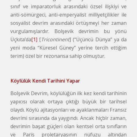
sınıf ve imparatorluk arasındaki özsel ilişkiyi ve
anti-sömürgeci, anti-emperyalist milliyetçilikler ile
sosyalist devrim arasındaki örtüşmeyi her zaman
vurgulamışlardır. Bolşevik devrimin bu yönü
Üçkıta’da
[1]
[
Tricontinent
] (“Üçüncü Dünya” ya da
yeni moda “Küresel Güney” yerine tercih ettiğim
terim) özel bir rezonansa sahip olmuştur.
Köylülük Kendi Tarihini Yapar
Bolşevik Devrim, köylülüğün ilk kez kendi tarihinin
yapıcısı olarak ortaya çıktığı büyük bir tarihsel
olaydı. Köylü ajitasyonları ve ayaklanmaları Fransız
devrimi sırasında da yaygındı. Ancak hiçbir zaman,
devrimin başat güçleri olan kentsel orta sınıfların
ve Paris proletaryasının nüfuzu altından