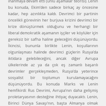
inanmaya devam etti (ünlü aşamalar teorisi). Lenin
bu konuda, Ekim’den sadece birkaç ay öncesine
kadar, hep azınlıkta kaldı. Devrimci bir partinin
öncelikli görevinin her burjuva krizini devrimci bir
krize dönüştürmek olduğunu ve herhangi bir
liberal demokratik aşamanın işçiler ve köylüler için
gereksiz bir safha haline geleceğini düşünüyordu.
İkincisi, bununla birlikte Lenin, koşullarının
olgunlaşması halinde devrimci güçlerin Rusya’da
iktidara gelebileceğini, ancak diğer Avrupa
ülkelerinde az ya da çok eş zamanlı başarılı
devrimler gerçekleşmeden, Rusya’da yeterince
sosyalist bir toplumun kurulamayacağını
düşünüyordu. Bu konuda Marks ve Lenin
hemfikirdi: Rus Devrimi, Avrupa’nın daha gelişmiş
proletaryasının desteğine ihtiyaç duyacaktı. Lenin,
Birinci Dünya Savaşı’nın, başta Almanya olmak