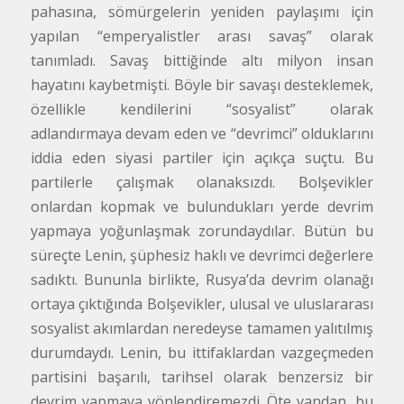
pahasına, sömürgelerin yeniden paylaşımı için
yapılan “emperyalistler arası savaş” olarak
tanımladı. Savaş bittiğinde altı milyon insan
hayatını kaybetmişti. Böyle bir savaşı desteklemek,
özellikle kendilerini “sosyalist” olarak
adlandırmaya devam eden ve “devrimci” olduklarını
iddia eden siyasi partiler için açıkça suçtu. Bu
partilerle çalışmak olanaksızdı. Bolşevikler
onlardan kopmak ve bulundukları yerde devrim
yapmaya yoğunlaşmak zorundaydılar. Bütün bu
süreçte Lenin, şüphesiz haklı ve devrimci değerlere
sadıktı. Bununla birlikte, Rusya’da devrim olanağı
ortaya çıktığında Bolşevikler, ulusal ve uluslararası
sosyalist akımlardan neredeyse tamamen yalıtılmış
durumdaydı. Lenin, bu ittifaklardan vazgeçmeden
partisini başarılı, tarihsel olarak benzersiz bir
devrim yapmaya yönlendiremezdi. Öte yandan, bu