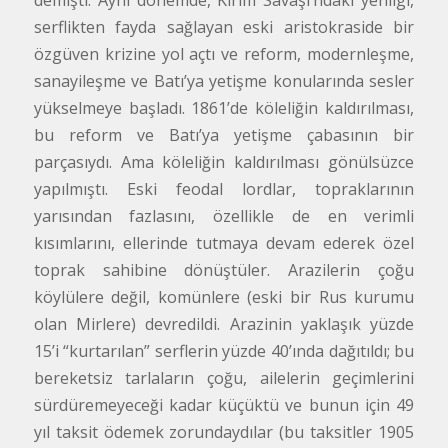
demişti. Aynı dönemde, Kırım Savaşı’ndaki yenilgi,
serflikten fayda sağlayan eski aristokraside bir
özgüven krizine yol açtı ve reform, modernleşme,
sanayileşme ve Batı’ya yetişme konularında sesler
yükselmeye başladı. 1861’de köleliğin kaldırılması,
bu reform ve Batı’ya yetişme çabasının bir
parçasıydı. Ama köleliğin kaldırılması gönülsüzce
yapılmıştı. Eski feodal lordlar, topraklarının
yarısından fazlasını, özellikle de en verimli
kısımlarını, ellerinde tutmaya devam ederek özel
toprak sahibine dönüştüler. Arazilerin çoğu
köylülere değil, komünlere (eski bir Rus kurumu
olan Mirlere) devredildi. Arazinin yaklaşık yüzde
15’i “kurtarılan” serflerin yüzde 40’ında dağıtıldı; bu
bereketsiz tarlaların çoğu, ailelerin geçimlerini
sürdüremeyeceği kadar küçüktü ve bunun için 49
yıl taksit ödemek zorundaydılar (bu taksitler 1905