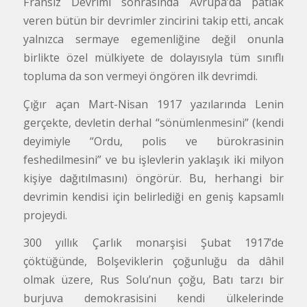
Fransız Devrimi sonrasında Avrupa’da patlak
veren bütün bir devrimler zincirini takip etti, ancak
yalnızca sermaye egemenliğine değil onunla
birlikte özel mülkiyete de dolayısıyla tüm sınıflı
topluma da son vermeyi öngören ilk devrimdi.
Çığır açan Mart-Nisan 1917 yazılarında Lenin
gerçekte, devletin derhal “sönümlenmesini” (kendi
deyimiyle “Ordu, polis ve bürokrasinin
feshedilmesini” ve bu işlevlerin yaklaşık iki milyon
kişiye dağıtılmasını) öngörür. Bu, herhangi bir
devrimin kendisi için belirlediği en geniş kapsamlı
projeydi.
300 yıllık Çarlık monarşisi Şubat 1917’de
çöktüğünde, Bolşeviklerin çoğunluğu da dâhil
olmak üzere, Rus Solu’nun çoğu, Batı tarzı bir
burjuva demokrasisini kendi ülkelerinde