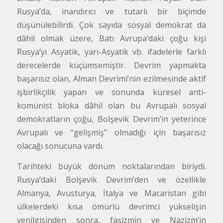
Rusya’da, inandırıcı ve tutarlı bir biçimde
düşünülebilirdi. Çok sayıda sosyal demokrat da
dâhil olmak üzere, Batı Avrupa’daki çoğu kişi
Rusya’yı Asyatik, yarı-Asyatik vb. ifadelerle farklı
derecelerde küçümsemiştir. Devrim yapmakta
başarısız olan, Alman Devrimi’nin ezilmesinde aktif
işbirlikçilik yapan ve sonunda küresel anti-
komünist bloka dâhil olan bu Avrupalı sosyal
demokratların çoğu, Bolşevik Devrim’in yeterince
Avrupalı ve “gelişmiş” olmadığı için başarısız
olacağı sonucuna vardı.
Tarihteki büyük dönüm noktalarından biriydi.
Rusya’daki Bolşevik Devrim’den ve özellikle
Almanya, Avusturya, İtalya ve Macaristan gibi
ülkelerdeki kısa ömürlü devrimci yükselişin
yenilgisinden sonra, faşizmin ve Nazizm’in