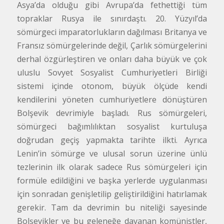
Asya’da olduğu gibi Avrupa’da fethettiği tüm
topraklar Rusya ile sınırdaştı. 20. Yüzyıl’da
sömürgeci imparatorlukların dağılması Britanya ve
Fransız sömürgelerinde değil, Çarlık sömürgelerini
derhal özgürleştiren ve onları daha büyük ve çok
uluslu Sovyet Sosyalist Cumhuriyetleri Birliği
sistemi içinde otonom, büyük ölçüde kendi
kendilerini yöneten cumhuriyetlere dönüştüren
Bolşevik devrimiyle başladı. Rus sömürgeleri,
sömürgeci bağımlılıktan sosyalist kurtuluşa
doğrudan geçiş yapmakta tarihte ilkti. Ayrıca
Lenin’in sömürge ve ulusal sorun üzerine ünlü
tezlerinin ilk olarak sadece Rus sömürgeleri için
formüle edildiğini ve başka yerlerde uygulanması
için sonradan genişletilip geliştirildiğini hatırlamak
gerekir. Tam da devrimin bu niteliği sayesinde
Bolşevikler ve bu geleneğe dayanan komünistler,