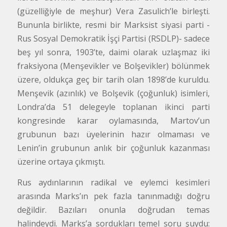
(güzelliğiyle de meşhur) Vera Zasulich’le birleşti.
Bununla birlikte, resmi bir Marksist siyasi parti -
Rus Sosyal Demokratik İşçi Partisi (RSDLP)- sadece
beş yıl sonra, 1903’te, daimi olarak uzlaşmaz iki
fraksiyona (Menşevikler ve Bolşevikler) bölünmek
üzere, oldukça geç bir tarih olan 1898’de kuruldu.
Menşevik (azınlık) ve Bolşevik (çoğunluk) isimleri,
Londra’da 51 delegeyle toplanan ikinci parti
kongresinde karar oylamasında, Martov’un
grubunun bazı üyelerinin hazır olmaması ve
Lenin’in grubunun anlık bir çoğunluk kazanması
üzerine ortaya çıkmıştı.
Rus aydınlarının radikal ve eylemci kesimleri
arasında Marks’ın pek fazla tanınmadığı doğru
değildir. Bazıları onunla doğrudan temas
halindeydi. Marks’a sordukları temel soru şuydu: