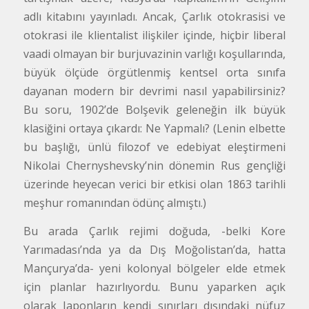
adlı kitabını yayınladı. Ancak, Çarlık otokrasisi ve
otokrasi ile klientalist ilişkiler içinde, hiçbir liberal
vaadi olmayan bir burjuvazinin varlığı koşullarında,
büyük ölçüde örgütlenmiş kentsel orta sınıfa
dayanan modern bir devrimi nasıl yapabilirsiniz?
Bu soru, 1902’de Bolşevik geleneğin ilk büyük
klasiğini ortaya çıkardı: Ne Yapmalı? (Lenin elbette
bu başlığı, ünlü filozof ve edebiyat eleştirmeni
Nikolai Chernyshevsky’nin dönemin Rus gençliği
üzerinde heyecan verici bir etkisi olan 1863 tarihli
meşhur romanından ödünç almıştı.)
Bu arada Çarlık rejimi doğuda, -belki Kore
Yarımadası’nda ya da Dış Moğolistan’da, hatta
Mançurya’da- yeni kolonyal bölgeler elde etmek
için planlar hazırlıyordu. Bunu yaparken açık
olarak Japonların kendi sınırları dışındaki nüfuz