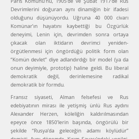
Paris Komünü’nü, 1905’de ve Şubat 1917’de Rus
Devrimlerini doğuran aynı dinamiğin bir ifadesi
olduğunu düşünüyordu. Uğruna 40 000 civarı
Komünar’ın hayatını kaybettiği bu Özgürlük
deneyimi, Lenin için, devrimden sonra ortaya
çıkacak olan iktidarın devrimci yeniden-
örgütlenmesi için öngördüğü politik form olan
“Komün devlet” diye adlandırdığı bir model (ya da
onun deyimiyle, prototip) haline geldi. Bu liberal
demokratik değil, derinlemesine radikal
demokratik bir formdu.
Fransız siyaseti, Alman felsefesi ve Rus
edebiyatının mirası ile yetişmiş ünlü Rus aydını
Alexander Herzen, köleliğin kaldırılmasından
epeyce önce 1850’lerin başında, öngörülü bir
şekilde “Rusya’da geleceğin adamı köylüdür”