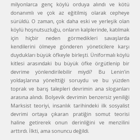
milyonlarca genç köylü orduya alındı ve kötü
donanımlı ve çok az eğitilmiş olarak cepheye
sürüldü. O zaman, çok daha eski ve yerleşik olan
köylü hoşnutsuzluğu, onların kalplerinde, katılmak
için hiçbir neden görmedikleri savaşlarda
kendilerini ölmeye gönderen yöneticilere karşı
duydukları büyük öfkeyle birleşti. Üniformalı köylü
kitlesi arasındaki bu büyük öfke örgütlenip bir
devrime yönlendirilebilir miydi? Bu Lenin’in
yoldaşlarına yönelttiği soruydu ve bu yüzden
toprak ve barış talepleri devrimin ana sloganları
arasına alındı. Bolşevik devrimin benzersiz yeniliği
Marksist teoriyi, insanlık tarihindeki ilk sosyalist
devrimi ortaya çıkaran pratiğin somut teorisi
haline getirerek onun derinliğini ve menzilini
arttırdı. İlkti, ama sonuncu değildi.