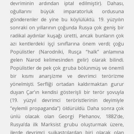
devriminin ardından iptal edilmiştir). Dahası,
oğullarını büyük imparatorluk ordusuna
gönderenler de yine bu köylülüktü. 19. yüzyılın
sonraki on yıllarının çoğunda Rusya çok geniş bir
radikal aydınlar kuşağı üretti, ancak bunların çok
azı kentlerdeki işçi sınıflarına önem verdi; çoğu
Popülistler (Narodniki, Rusça “halk” anlamına
gelen Narod kelimesinden gelir) olarak bilindi.
Popülistler de pek çok gruba bölünmüş ve önemli
bir kısmı anarşizme ve devrimci terörizme
yönelmişti. Serfliği ortadan kaldırmaktan gurur
duyan Çar’ın kendisi gösterişli bir terör şovuyla
(19. yüzyıl devrimci teröristlerinin deyimiyle
“eylemli propaganda”) öldürüldü. Daha sonra çok
ünlü olacak olan Georgi Plehanov, 1882’de,
Rusya’da ilk Marksist grubu oluşturmak üzere,
ilerde devrimci suikastçılardan biri olacak olan