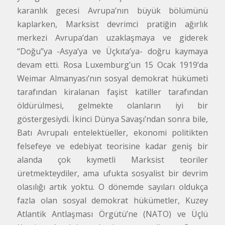
karanlık gecesi Avrupa’nın büyük bölümünü
kaplarken, Marksist devrimci pratiğin ağırlık
merkezi Avrupa’dan uzaklaşmaya ve giderek
“Doğu”ya -Asya’ya ve Üçkıta’ya- doğru kaymaya
devam etti. Rosa Luxemburg’un 15 Ocak 1919’da
Weimar Almanyası’nın sosyal demokrat hükümeti
tarafından kiralanan faşist katiller tarafından
öldürülmesi, gelmekte olanların iyi bir
göstergesiydi. İkinci Dünya Savaşı’ndan sonra bile,
Batı Avrupalı entelektüeller, ekonomi politikten
felsefeye ve edebiyat teorisine kadar geniş bir
alanda çok kıymetli Marksist teoriler
üretmekteydiler, ama ufukta sosyalist bir devrim
olasılığı artık yoktu. O dönemde sayıları oldukça
fazla olan sosyal demokrat hükümetler, Kuzey
Atlantik Antlaşması Örgütü’ne (NATO) ve Üçlü