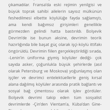
çıkamadılar. Fransa’da eski rejimin yenilgisi ve
büyük toprak sahibi ailelerin sayısız mülkünün
feshedilmesi elbette köylülüğe fayda sağlamıştı,
ama kendi bağımsız girişimleri genellikle
görmezden gelindi hatta bastırıldı. Bolşevik
Devrim’de ise bunun aksine, devrimin teorik
hazırlığında bile başat güç olarak işçi-köylü ittifakı
öngörüldü. Devrimin fiilen gerçekleştirildiği sırada,
-Lenin’in üniforma giymiş köylüler dediği- çok
sayıda asker, çoğunlukla büyük şehirlerde (asıl
olarak Petersburg ve Moskova) yoğunlaşmış olan
işçiler ve devrimci entelektüellerle geniş kırsal
alana dağılmış köylüler arasında pratik bağlantı ve
sosyal bağ çimentosu olarak işlev gördüler.
Bolşevik devrimi takip eden tüm sosyalist
devrimlerde -Çin’den Vientam’a, Küba’dan Gine-