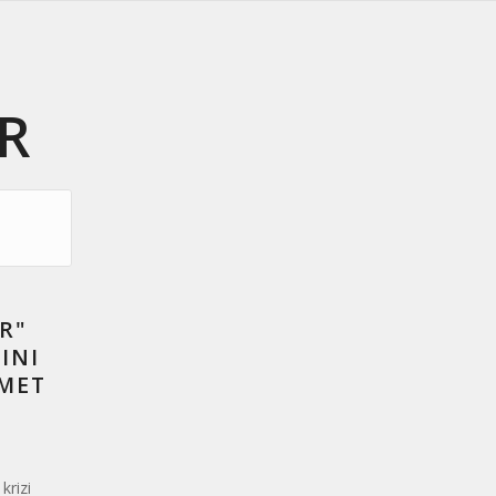
R
R"
INI
HMET
krizi