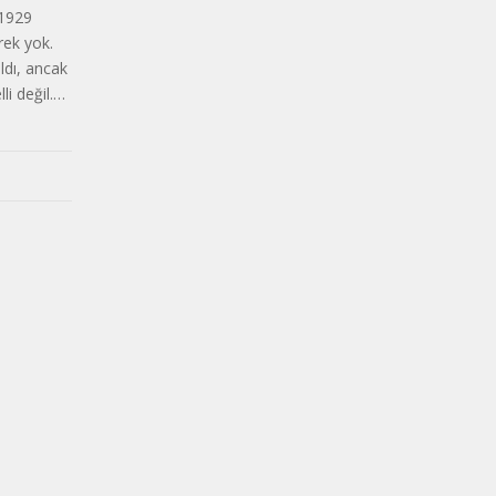
 1929
rek yok.
ldı, ancak
li değil.…