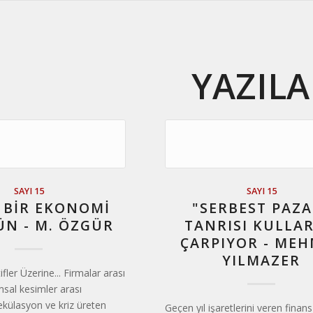
YAZILA
SAYI 15
SAYI 15
 BIR EKONOMI
"SERBEST PAZA
N - M. ÖZGÜR
TANRISI KULLAR
ÇARPIYOR - ME
YILMAZER
ifler Üzerine... Firmalar arası
msal kesimler arası
pekülasyon ve kriz üreten
Geçen yıl işaretlerini veren finans 