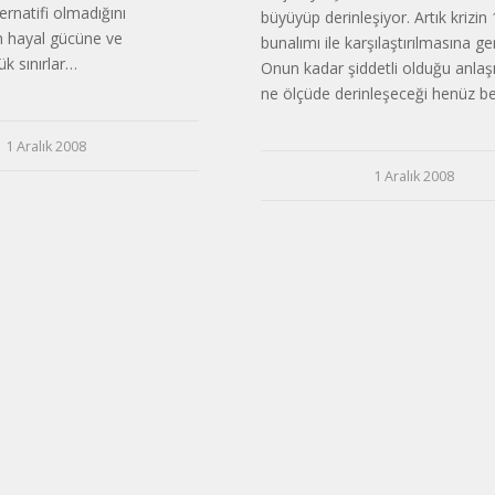
ernatifi olmadığını
büyüyüp derinleşiyor. Artık krizin
n hayal gücüne ve
bunalımı ile karşılaştırılmasına ge
ük sınırlar…
Onun kadar şiddetli olduğu anlaşı
ne ölçüde derinleşeceği henüz bel
1 Aralık 2008
1 Aralık 2008