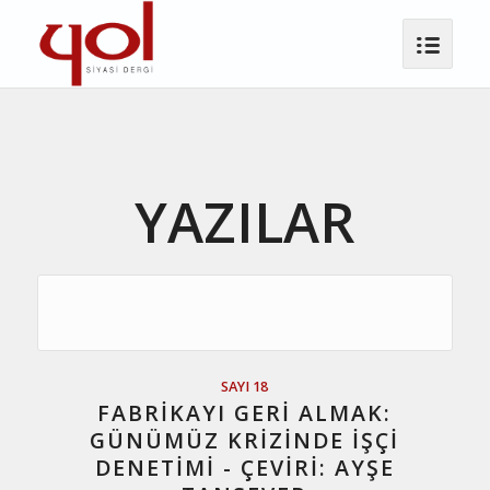
YAZILAR
SAYI 18
FABRIKAYI GERI ALMAK:
GÜNÜMÜZ KRIZINDE İŞÇI
DENETIMI - ÇEVIRI: AYŞE